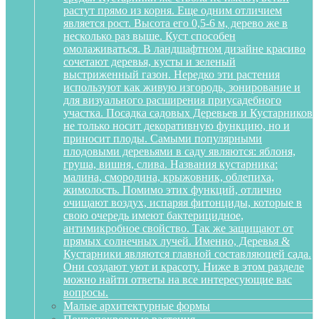
растут прямо из корня. Еще одним отличием
является рост. Высота его 0,5-6 м, дерево же в
несколько раз выше. Куст способен
омолаживаться. В ландшафтном дизайне красиво
сочетают деревья, кусты и зеленый
выстриженный газон. Нередко эти растения
используют как живую изгородь, зонирование и
для визуального расширения приусадебного
участка. Посадка садовых Деревьев и Кустарников
не только носит декоративную функцию, но и
приносит плоды. Самыми популярными
плодовыми деревьями в саду являются: яблоня,
груша, вишня, слива. Названия кустарника:
малина, смородина, крыжовник, облепиха,
жимолость. Помимо этих функций, отлично
очищают воздух, испаряя фитонциды, которые в
свою очередь имеют бактерицидное,
антимикробное свойство. Так же защищают от
прямых солнечных лучей. Именно, Деревья &
Кустарники являются главной составляющей сада.
Они создают уют и красоту. Ниже в этом разделе
можно найти ответы на все интересующие вас
вопросы.
Малые архитектурные формы