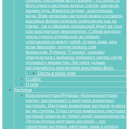
галереи. Цветочная фото галерея – это более 20
фото одного растения разных сортов, ракурсов,
времен года. Имеются редкие, экзотические
виды. Взяв несколько растений можно составить
красивые флористические композиции как на
грядке, так и оформив прекрасный букет на стол
или праздничное мероприятие. Собрав воедино
цветы одного оттенка или же разных,
сочетающихся между собой, нужно лишь дать
волю фантазии, почувствовать себя
флористом. Рубрика “Галерея” поможет
определиться с выбором любимого цветка среди
огромного множества. Листайте дальше,
наслаждайтесь просмотром красочных фото.
Цветы в моём доме
О сайте
О себе
Растения
Красивоцветущие
Рубрика «Красивоцветущие
цветы» рассказывает о цветущих комнатных
растениях. Цветущие комнатные растения делятся
на две группы. Одна группа комнатных цветущих
растений никогда не теряет своей декоративности.
Другая группа цветущих растений – это
горшечные растения, цветущие лишь в период