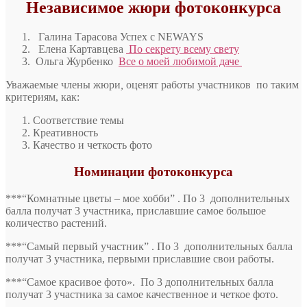
Независимое жюри фотоконкурса
Галина Тарасова Успех с NEWAYS
Елена Картавцева
По секрету всему свету
Ольга Журбенко
Все о моей любимой даче
Уважаемые члены жюри
,
оценят работы участников по таким
критериям, как:
Соответствие темы
Креативность
Качество и четкость фото
Номинации фотоконкурса
***“Комнатные цветы – мое хобби” . По 3 дополнительных
балла получат 3 участника, приславшие самое большое
количество растений.
***“Самый первый участник” . По 3 дополнительных балла
получат 3 участника, первыми приславшие свои работы.
***“Самое красивое фото». По 3 дополнительных балла
получат 3 участника за самое качественное и четкое фото.