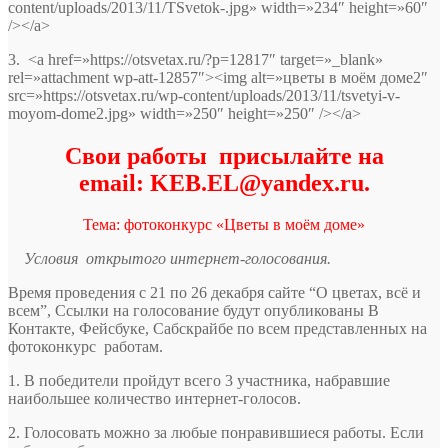
content/uploads/2013/11/TSvetok-.jpg» width=»234″ height=»60″
/></a>
3. <a href=»https://otsvetax.ru/?p=12817″ target=»_blank»
rel=»attachment wp-att-12857″><img alt=»цветы в моём доме2″
src=»https://otsvetax.ru/wp-content/uploads/2013/11/tsvetyi-v-
moyom-dome2.jpg» width=»250″ height=»250″ /></a>
Свои работы присылайте на
email: KEB.EL@yandex.ru.
Тема: фотоконкурс «Цветы в моём доме»
Условия открытого интернет-голосования.
Время проведения с 21 по 26 декабря сайте “О цветах, всё и
всем”, Ссылки на голосование будут опубликованы В
Контакте, Фейсбуке, Сабскрайбе по всем представленных на
фотоконкурc работам.
1. В победители пройдут всего 3 участника, набравшие
наибольшее количество интернет-голосов.
2. Голосовать можно за любые понравившиеся работы. Если