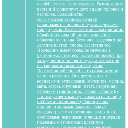
особей, то есть размножаться. Размножение
растений существует двух видов: половое и
бесполое. Большинство
сельскохозяйственных культур
размножаются половым путем через семя,
плод, цветок. Включает этапы: расцветание,
обработка пыльцой, оплодотворение,
образование плода. Бесполое разделяют на:
деление клетки, споры, вегетативное.
Последние имеет большое значение в
растениеводстве, его часто используют при
затрудненном половом пути, а так же при
выращивании комнатных цветов.
Вегетативный способ – это размножение
частью растения. Осуществляется: •
корневыми: отпрысками (облепиха, малина,
мята, астра), клубнями (батат, георгины),
черенками (шиповник, герань, флоксы); •
листом (стрептокарпус, каланхоэ, лилия); •
стеблями: прививкой (яблоня, слива,
вишня), отводками (малина, фикус,
гвоздика), усами (костяника, земляника),
стеблевыми черенками (плющ, виноград); •
подземными побегами: клубнями
(картофель, топинамбур), луковицами