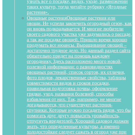
узнать все о посадке, видах, уходе, размножении
таких культур, тогда читайте рубрику «Ягодные
растения».
Овощные растения
Овощные растения или
овощи. Не успели закончить огородный сезон, как
он вновь подкрадывается. И многие любители
своего садового участка уже задумались о рассаде,
а так же посадке овощей. Пришло время хорошо
продумать все нюансы. Выращивание овощей –
достаточно трудное дело. Но данный раздел сайта
обязательно придет на помощь каждому
огороднику. Здесь расположено много новой,
полезной информации: о разновидностях
овощных растений, список сортов, их отличия,
фото плодов, лекарственные свойства, таблицы
совместимости видов и сроков посадки,
правильная подготовка почвы, оформление
грядки, уход, названия болезней, способы
избавления от них. Так, например, не многие
догадываются, что существуют растения-
спутники. Которые нужно посадить рядов, что бы
помогать друг другу повысить урожайность,
отпугнуть вредителей. Хороший садовод должен
знать, что определенные культуры, а именно
холодостойкие следует сажать в огород уже при