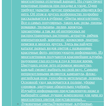
многолетники отличный вариант. Но существуют
некоторые правила при посадке и уходе. Одни
требуют укрытие, другие прекрасно обходятся без
него. Об этом и других особенностях подробно
рассказывается в рубрике «Цветы многолетние».
Все о самых популярных, таких как: розы, пионы,
ромашки, тюльпаны, лилии, крокусы,
хризантемы, а так же об интересных не
распространенных растениях: агератум, рябчик
императорский, кореопсис, крокосмия, лиатрис,
немезия и многих других. Здесь вы найдете
каталог разных видов цветов с названиями,
красочные фото, интересующую информацию. Из
многолетников получаются красивейшие клумбы,
радующие глаз из года в год в теплое время.
Цветущих целое лето огромное множество,
каждый сможет выбрать на свой вкус. Самыми
неприхотливыми являются: кампанула, флокс,
английская роза, гипсофила метельчатая, лозинка.
Основной уход заключается в поливе, уборке
сорняков, цветущие обязательно удобрять.
Изучайте информацию представленную ниже и
выбирайте самые лучшие композиции для дачи из
многолетних цветов представленных…
Луковичные цветы
Луковичные, клубневые,