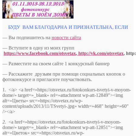
БУДУ ВАМ БЛАГОДАРНА И ПРИЗНАТЕЛЬНА, ЕСЛИ
— Вы подпишитесь на
новости сайта
— Вступите в одну из моих групп
https://www.facebook.com/otsvetax
,
http://vk.com/otsvetax
, htt
— Разместите на своем сайте 1 конкурсный баннер
— Расскажите друзьям при помощи социальных кнопок о
фотоконкурсе и пригласите поучаствовать.
1. </a> <a href=»https://otsvetax.ru/fotokonkurs-tsvetyi-v-moyom-
dome/» target=»_blank» rel=»attachment wp-att-12849″><img
alt=»Цветы» src=»https://otsvetax.ru/wp-
content/uploads/2013/11/TSvetyi-.jpg» width=»468″ height=»60″
/></a>
2.
<a href=»https://otsvetax.ru/fotokonkurs-tsvetyi-v-moyom-
dome/» target=»_blank» rel=»attachment wp-att-12851″><img
alt=»Цветок» src=»https://otsvetax.ru/wp-