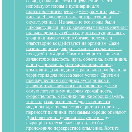
сердца, налаживается пищеварение. Часто
используют плоды в кулинарии для
приготовления варенья, джема, компота, желе,
киселя. Ягоды делятся на дикорастущие и
окультуренные. Изначально все ягоды были
дикорастущими, но со временем человек научился
их выращивать у себя в саду, но растущие в лесу
ягодники имеют состав богаче, полезнее и
благотворно воздействуют на организм. Даже
начинающий садовод с легкостью справиться с
посадкой и уходом. Самими неприхотливыми
являются: жимолость, ирга, облепиха, актинидия,
а популярными: клубника, малина, вишня,
крыжовник, смородина. Правильно подобранная
территория для посева залог успеха. Другими
преимуществами ягодных кустарников и
травянистых являются выносливость, даже в
самую лютую зиму, высокая урожайность,
скороспелость. Ягодники так же хорошо сажать,
тем кто разводит пчел. Ведь растения эти
медоносны, а пчелы летая с цветка на цветок,
переносят пылинки, тем самым хорошо опыляют.
Для большей плодовитости лучше в саду
выращивать несколько сортов, что бы
происходило перекрестное опыление. Хотите