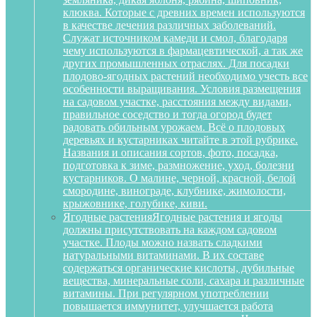
клюква. Которые с древних времен используются
в качестве лечения различных заболеваний.
Служат источником камеди и смол, благодаря
чему используются в фармацевтической, а так же
других промышленных отраслях. Для посадки
плодово-ягодных растений необходимо учесть все
особенности выращивания. Условия размещения
на садовом участке, расстояния между видами,
правильное соседство и тогда огород будет
радовать обильным урожаем. Всё о плодовых
деревьях и кустарниках читайте в этой рубрике.
Названия и описания сортов, фото, посадка,
подготовка к зиме, размножение, уход, болезни
кустарников. О малине, черной, красной, белой
смородине, винограде, клубнике, жимолости,
крыжовнике, голубике, киви.
Ягодные растения
Ягодные растения и ягоды
должны присутствовать на каждом садовом
участке. Плоды можно назвать сладкими
натуральными витаминами. В их составе
содержаться органические кислоты, дубильные
вещества, минеральные соли, сахара и различные
витамины. При регулярном употреблении
повышается иммунитет, улучшается работа