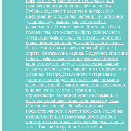
прекрасным украшением интерьера, будь то
пышная крона или крупные редкие листья.
Рубрика содержит полезную и интересную
информацию о подвидах растения, их описании,
условиях содержания, уходе и способах
размножения. Представленный материал будет
полезен тем, кто желает выбрать себе зеленого
друга из рода фикусов. Существует достаточно
большое количество видов, наиболее известные:
бенджамина, бодхи, каучуконосный (elastica),
лирата, бенгальский, карика. Подробное описание
и фотографии помогут определить растение к
конкретному подвиду и узнать немаловажные
характеристики для выращивания их в домашних
условиях. Из представленного материала вы
узнаете, какие виды считаются священными и
реликтовыми, обладают полезными свойствами и
широко используются в медицине,
строительстве. Полезной будет информация о
возможных заболеваниях и проблемах цветка.
Описанные способы борьбы и методы
предосторожности помогут избежать подобных
неприятностей. Интересными будут факты о
приметах и полезных свойствах фикуса в стенах
дома. Так как это растение достаточно