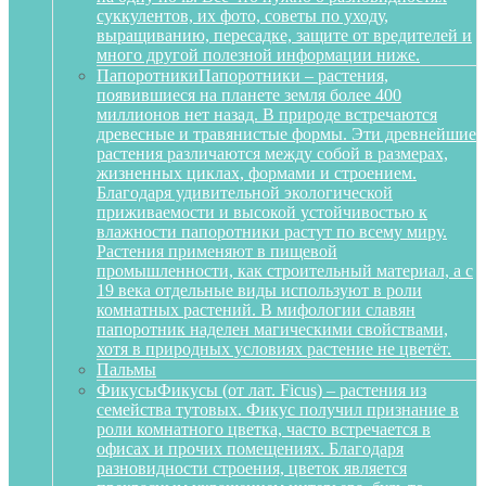
суккулентов, их фото, советы по уходу,
выращиванию, пересадке, защите от вредителей и
много другой полезной информации ниже.
Папоротники
Папоротники – растения,
появившиеся на планете земля более 400
миллионов нет назад. В природе встречаются
древесные и травянистые формы. Эти древнейшие
растения различаются между собой в размерах,
жизненных циклах, формами и строением.
Благодаря удивительной экологической
приживаемости и высокой устойчивостью к
влажности папоротники растут по всему миру.
Растения применяют в пищевой
промышленности, как строительный материал, а с
19 века отдельные виды используют в роли
комнатных растений. В мифологии славян
папоротник наделен магическими свойствами,
хотя в природных условиях растение не цветёт.
Пальмы
Фикусы
Фикусы (от лат. Ficus) – растения из
семейства тутовых. Фикус получил признание в
роли комнатного цветка, часто встречается в
офисах и прочих помещениях. Благодаря
разновидности строения, цветок является