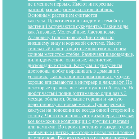
не имением первых. Имеют интересные
разнообразные формы, красивый облик.
Основным растением считаются
кактусы. Практически в каждом из семейств
растений встречаются суккуленты. Такие виды
как Аизовые, Молочайные, Ластовневые,
Агавовые, Толстянковые. Они схожи по
внешнему виду и корневой системе. Имеют
синеватый налет, защитные колючки на своем
сочном мясистом стебле. Различают шаровидные,
цилиндрические, овальные, членистые,
дисковидные стебли. Кактусы и суккуленты
цветоводы любят выращивать в домашних
условиях , так как они не прихотливы в уходе и
хорошо вписываются в интерьер и ландшафт. Но
некоторые правила все таки нужно соблюдать. Не
любят частый полив (оптимально один раз в 3
месяца, обильно), большие горшки и частую
перестановку на новые места. Лучше держать
кактусы на подоконнике всегда одной стороной к
солнцу. Часто их используют дизайнеры, создавая
все возможные композиции с другими цветами
или камнями. Во время цветения у каждого свои
необычные цветки, некоторые появляются только
на одну ночь. Все что нужно о разновидностях