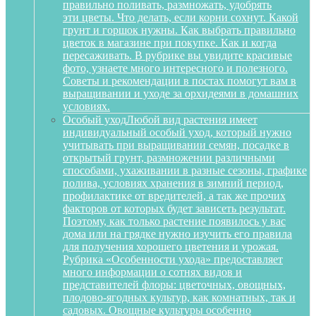
правильно поливать, размножать, удобрять
эти цветы. Что делать, если корни сохнут. Какой
грунт и горшок нужны. Как выбрать правильно
цветок в магазине при покупке. Как и когда
пересаживать. В рубрике вы увидите красивые
фото, узнаете много интересного и полезного.
Советы и рекомендации в постах помогут вам в
выращивании и уходе за орхидеями в домашних
условиях.
Особый уход
Любой вид растения имеет
индивидуальный особый уход, который нужно
учитывать при выращивании семян, посадке в
открытый грунт, размножении различными
способами, ухаживании в разные сезоны, графике
полива, условиях хранения в зимний период,
профилактике от вредителей, а так же прочих
факторов от которых будет зависеть результат.
Поэтому, как только растение появилось у вас
дома или на грядке нужно изучить его правила
для получения хорошего цветения и урожая.
Рубрика «Особенности ухода» предоставляет
много информации о сотнях видов и
представителей флоры: цветочных, овощных,
плодово-ягодных культур, как комнатных, так и
садовых. Овощные культуры особенно