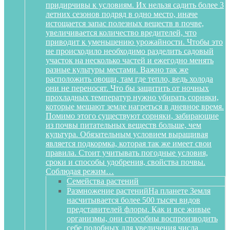
придирчивы к условиям. Их нельзя садить более 3
летних сезонов подряд в одно место, иначе
истощается запас полезных веществ в почве,
увеличивается количество вредителей, что
приводит к уменьшению урожайности. Чтобы это
не происходило необходимо разделить садовый
участок на несколько частей и ежегодно менять
разные культуры местами. Важно так же
расположить овощи, там где тепло, ведь холода
они не переносят. Что бы защитить от ночных
прохладных температур нужно убирать сорняки,
которые мешают земле нагреться в дневное время.
Помимо этого существуют сорняки, забирающие
из почвы питательных веществ больше, чем
культура. Обязательным условием выращивая
является подкормка, которая так же имеет свои
правила. Стоит учитывать погодные условия,
сроки и способы удобрения, свойства почвы.
Соблюдая режим…
Семейства растений
Размножение растений
На планете Земля
насчитывается более 500 тысяч видов
представителей флоры. Как и все живые
организмы, они способны воспроизводить
себе подобных для увеличения числа