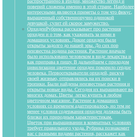
распространено в Индии, множество легенд и
поверий сложены именно в этой стране. Наиболее
интересными являются приметы о том что фикус,
выращенный собственноручно одинокой
девушкой, сулит ей скорое замужество.
Орхидеи
Рубрика рассказывает про растения
орхидеи и о том, как ухаживать за ними в
домашних условиях. Дикие орхидеи были
открыты задолго до нашей эры. До сих пор
неизвестна родина растения. Растение вначале
было использовано человеком в виде лекарства и
как приправа в пищу. В дальнейшем с приходом
цивилизации цветение орхидеи покорило сердце
человека. Первооткрыватели орхидей, рискуя
своей жизнью, отправлялись на их поиски в
тропики. Были найдены неизвестные растения и
открыты новые виды. Сегодня их выращивают во
многих домах. Цветы легко купить в любом
цветочном магазине. Растение в домашних
условиях со временем адаптировалось, но тем не
менее условия содержания орхидеи должны быть
близки их природным характеристикам.
Цветок при выращивании в комнатных условиях
требует правильного ухода. Рубрика познакомит
вас с разными видами растения, расскажет как