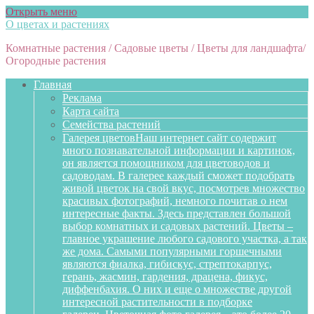
Открыть меню
О цветах и растениях
Комнатные растения / Садовые цветы / Цветы для ландшафта/
Огородные растения
Главная
Реклама
Карта сайта
Семейства растений
Галерея цветов
Наш интернет сайт содержит
много познавательной информации и картинок,
он является помощником для цветоводов и
садоводам. В галерее каждый сможет подобрать
живой цветок на свой вкус, посмотрев множество
красивых фотографий, немного почитав о нем
интересные факты. Здесь представлен большой
выбор комнатных и садовых растений. Цветы –
главное украшение любого садового участка, а так
же дома. Самыми популярными горшечными
являются фиалка, гибискус, стрептокарпус,
герань, жасмин, гардения, драцена, фикус,
диффенбахия. О них и еще о множестве другой
интересной растительности в подборке