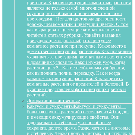
цветения. Красиво-цветущие комнатные растения
является не только самой многочисленной
группой, но любимой и почитаемой многими
цветоводами. Нет для цветовода драгоценности
дороже, чем комнатный цветущий цветок. О том,
как выращивать цветущие комнатные цветы
читайте в статьях рубрики. Узнайте названия
цветущих цветов, как выбрать цветущее
комнатное растение при покупке. Какое место в
доме отвести цветущим растениям. Как правильно
ухаживать за цветущими комнатными растениями
в домашних условиях. Какой нужен уход, когда
растение цветёт. Какие необходимы удобрения,
как выполнять полив, пересадку. Как и когда
размножать цветущие растения. Как защитить
комнатные растения от вредителей и болезней. В
рубрике представлены фото цветущих цветов и
растений.
Декоративно-лиственные
Кактусы и суккуленты
Кактусы и суккуленты –
большая группа растений состоящая из 40 видов
и имеющих аккумулирующие свойства. Они
задерживают в себе влагу и способны ее
сохранять долгое время. Разделяются на листовые
и стеблевые. Держат воду в листьях или стеблях за