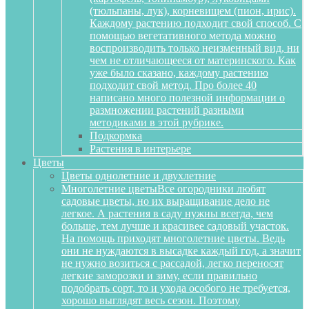
(тюльпаны, лук), корневищем (пион, ирис).
Каждому растению подходит свой способ. С
помощью вегетативного метода можно
воспроизводить только неизменный вид, ни
чем не отличающееся от материнского. Как
уже было сказано, каждому растению
подходит свой метод. Про более 40
написано много полезной информации о
размножении растений разными
методиками в этой рубрике.
Подкормка
Растения в интерьере
Цветы
Цветы однолетние и двухлетние
Многолетние цветы
Все огородники любят
садовые цветы, но их выращивание дело не
легкое. А растения в саду нужны всегда, чем
больше, тем лучше и красивее садовый участок.
На помощь приходят многолетние цветы. Ведь
они не нуждаются в высадке каждый год, а значит
не нужно возиться с рассадой, легко переносят
легкие заморозки и зиму, если правильно
подобрать сорт, то и ухода особого не требуется,
хорошо выглядят весь сезон. Поэтому