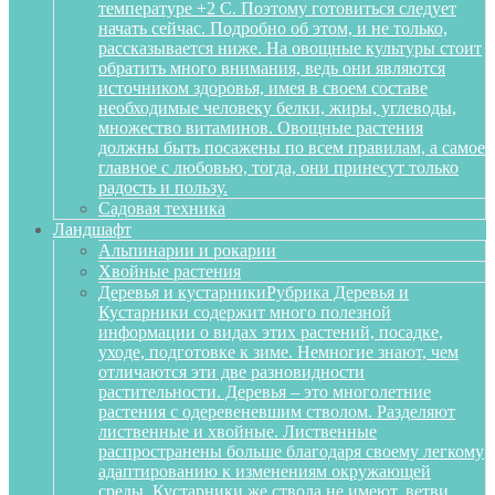
температуре +2 С. Поэтому готовиться следует
начать сейчас. Подробно об этом, и не только,
рассказывается ниже. На овощные культуры стоит
обратить много внимания, ведь они являются
источником здоровья, имея в своем составе
необходимые человеку белки, жиры, углеводы,
множество витаминов. Овощные растения
должны быть посажены по всем правилам, а самое
главное с любовью, тогда, они принесут только
радость и пользу.
Садовая техника
Ландшафт
Альпинарии и рокарии
Хвойные растения
Деревья и кустарники
Рубрика Деревья и
Кустарники содержит много полезной
информации о видах этих растений, посадке,
уходе, подготовке к зиме. Немногие знают, чем
отличаются эти две разновидности
растительности. Деревья – это многолетние
растения с одеревеневшим стволом. Разделяют
лиственные и хвойные. Лиственные
распространены больше благодаря своему легкому
адаптированию к изменениям окружающей
среды. Кустарники же ствола не имеют, ветви