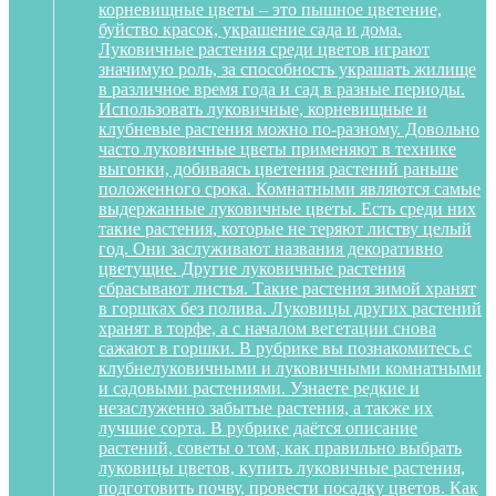
корневищные цветы – это пышное цветение,
буйство красок, украшение сада и дома.
Луковичные растения среди цветов играют
значимую роль, за способность украшать жилище
в различное время года и сад в разные периоды.
Использовать луковичные, корневищные и
клубневые растения можно по-разному. Довольно
часто луковичные цветы применяют в технике
выгонки, добиваясь цветения растений раньше
положенного срока. Комнатными являются самые
выдержанные луковичные цветы. Есть среди них
такие растения, которые не теряют листву целый
год. Они заслуживают названия декоративно
цветущие. Другие луковичные растения
сбрасывают листья. Такие растения зимой хранят
в горшках без полива. Луковицы других растений
хранят в торфе, а с началом вегетации снова
сажают в горшки. В рубрике вы познакомитесь с
клубнелуковичными и луковичными комнатными
и садовыми растениями. Узнаете редкие и
незаслуженно забытые растения, а также их
лучшие сорта. В рубрике даётся описание
растений, советы о том, как правильно выбрать
луковицы цветов, купить луковичные растения,
подготовить почву, провести посадку цветов. Как