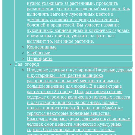
нужно ухаживать за растениями, проводить
размножение, хранить посадочный материал. Как
выполнять выгонку луковичных цветов в
домашних условиях и защищать растения от
болезней и вредителей. Вы узнаете название
луковичных, корневищных и клубневых садовых
и комнатных цветов, увидите на фото, как
выглядит то, или иное растение.
Корневищные
Клубневые
Первоцветы
Сад, огород
Плодовые деревья и кустарники
Плодовые деревья
и кустарники – эти растения широко
распространены в нашей местности и имеют
большой значение для людей. В нашей стране
растет около 25 пород. Плоды в своем составе
содержат огромное количество полезных веществ
и благотворно влияют на организм. Больше
пользы приносит свежий плод, при обработке
теряются некоторые полезные вещества.
Благодаря дикорастущим деревьям и кустарникам
человек смог вывести множество культурных
сортов. Особенно распространены: лесная
земляника, дикая яблоня, рябина, шиповник,