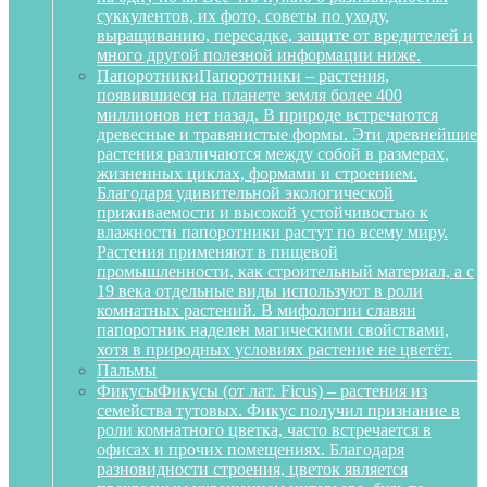
суккулентов, их фото, советы по уходу,
выращиванию, пересадке, защите от вредителей и
много другой полезной информации ниже.
Папоротники
Папоротники – растения,
появившиеся на планете земля более 400
миллионов нет назад. В природе встречаются
древесные и травянистые формы. Эти древнейшие
растения различаются между собой в размерах,
жизненных циклах, формами и строением.
Благодаря удивительной экологической
приживаемости и высокой устойчивостью к
влажности папоротники растут по всему миру.
Растения применяют в пищевой
промышленности, как строительный материал, а с
19 века отдельные виды используют в роли
комнатных растений. В мифологии славян
папоротник наделен магическими свойствами,
хотя в природных условиях растение не цветёт.
Пальмы
Фикусы
Фикусы (от лат. Ficus) – растения из
семейства тутовых. Фикус получил признание в
роли комнатного цветка, часто встречается в
офисах и прочих помещениях. Благодаря
разновидности строения, цветок является