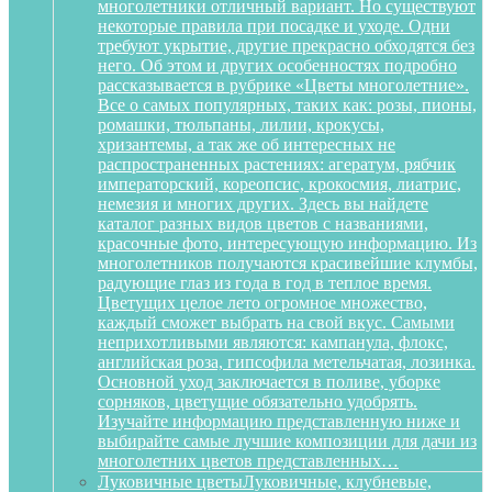
многолетники отличный вариант. Но существуют
некоторые правила при посадке и уходе. Одни
требуют укрытие, другие прекрасно обходятся без
него. Об этом и других особенностях подробно
рассказывается в рубрике «Цветы многолетние».
Все о самых популярных, таких как: розы, пионы,
ромашки, тюльпаны, лилии, крокусы,
хризантемы, а так же об интересных не
распространенных растениях: агератум, рябчик
императорский, кореопсис, крокосмия, лиатрис,
немезия и многих других. Здесь вы найдете
каталог разных видов цветов с названиями,
красочные фото, интересующую информацию. Из
многолетников получаются красивейшие клумбы,
радующие глаз из года в год в теплое время.
Цветущих целое лето огромное множество,
каждый сможет выбрать на свой вкус. Самыми
неприхотливыми являются: кампанула, флокс,
английская роза, гипсофила метельчатая, лозинка.
Основной уход заключается в поливе, уборке
сорняков, цветущие обязательно удобрять.
Изучайте информацию представленную ниже и
выбирайте самые лучшие композиции для дачи из
многолетних цветов представленных…
Луковичные цветы
Луковичные, клубневые,