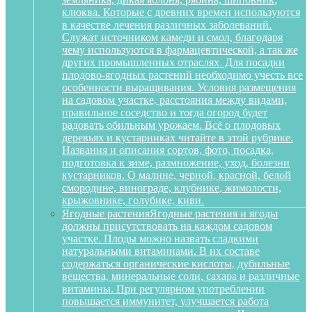
клюква. Которые с древних времен используются
в качестве лечения различных заболеваний.
Служат источником камеди и смол, благодаря
чему используются в фармацевтической, а так же
других промышленных отраслях. Для посадки
плодово-ягодных растений необходимо учесть все
особенности выращивания. Условия размещения
на садовом участке, расстояния между видами,
правильное соседство и тогда огород будет
радовать обильным урожаем. Всё о плодовых
деревьях и кустарниках читайте в этой рубрике.
Названия и описания сортов, фото, посадка,
подготовка к зиме, размножение, уход, болезни
кустарников. О малине, черной, красной, белой
смородине, винограде, клубнике, жимолости,
крыжовнике, голубике, киви.
Ягодные растения
Ягодные растения и ягоды
должны присутствовать на каждом садовом
участке. Плоды можно назвать сладкими
натуральными витаминами. В их составе
содержаться органические кислоты, дубильные
вещества, минеральные соли, сахара и различные
витамины. При регулярном употреблении
повышается иммунитет, улучшается работа