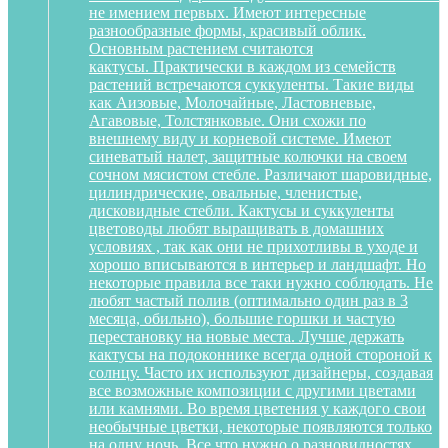
не имением первых. Имеют интересные
разнообразные формы, красивый облик.
Основным растением считаются
кактусы. Практически в каждом из семейств
растений встречаются суккуленты. Такие виды
как Аизовые, Молочайные, Ластовневые,
Агавовые, Толстянковые. Они схожи по
внешнему виду и корневой системе. Имеют
синеватый налет, защитные колючки на своем
сочном мясистом стебле. Различают шаровидные,
цилиндрические, овальные, членистые,
дисковидные стебли. Кактусы и суккуленты
цветоводы любят выращивать в домашних
условиях , так как они не прихотливы в уходе и
хорошо вписываются в интерьер и ландшафт. Но
некоторые правила все таки нужно соблюдать. Не
любят частый полив (оптимально один раз в 3
месяца, обильно), большие горшки и частую
перестановку на новые места. Лучше держать
кактусы на подоконнике всегда одной стороной к
солнцу. Часто их используют дизайнеры, создавая
все возможные композиции с другими цветами
или камнями. Во время цветения у каждого свои
необычные цветки, некоторые появляются только
на одну ночь. Все что нужно о разновидностях