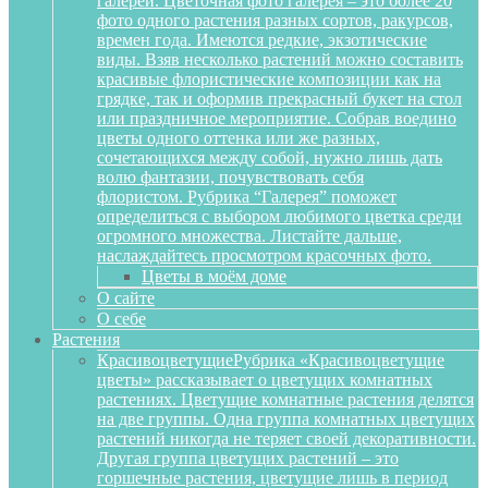
галереи. Цветочная фото галерея – это более 20
фото одного растения разных сортов, ракурсов,
времен года. Имеются редкие, экзотические
виды. Взяв несколько растений можно составить
красивые флористические композиции как на
грядке, так и оформив прекрасный букет на стол
или праздничное мероприятие. Собрав воедино
цветы одного оттенка или же разных,
сочетающихся между собой, нужно лишь дать
волю фантазии, почувствовать себя
флористом. Рубрика “Галерея” поможет
определиться с выбором любимого цветка среди
огромного множества. Листайте дальше,
наслаждайтесь просмотром красочных фото.
Цветы в моём доме
О сайте
О себе
Растения
Красивоцветущие
Рубрика «Красивоцветущие
цветы» рассказывает о цветущих комнатных
растениях. Цветущие комнатные растения делятся
на две группы. Одна группа комнатных цветущих
растений никогда не теряет своей декоративности.
Другая группа цветущих растений – это
горшечные растения, цветущие лишь в период