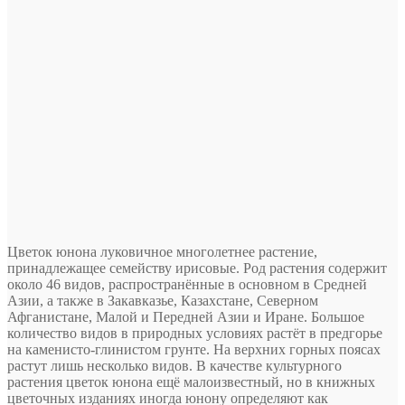
Цветок юнона луковичное многолетнее растение,
принадлежащее семейству ирисовые. Род растения содержит
около 46 видов, распространённые в основном в Средней
Азии, а также в Закавказье, Казахстане, Северном
Афганистане, Малой и Передней Азии и Иране. Большое
количество видов в природных условиях растёт в предгорье
на каменисто-глинистом грунте. На верхних горных
поясах
растут лишь несколько видов. В качестве культурного
растения цветок юнона ещё малоизвестный, но в книжных
цветочных изданиях иногда юнону определяют как