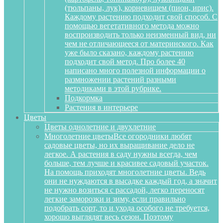
(тюльпаны, лук), корневищем (пион, ирис).
Каждому растению подходит свой способ. С
помощью вегетативного метода можно
воспроизводить только неизменный вид, ни
чем не отличающееся от материнского. Как
уже было сказано, каждому растению
подходит свой метод. Про более 40
написано много полезной информации о
размножении растений разными
методиками в этой рубрике.
Подкормка
Растения в интерьере
Цветы
Цветы однолетние и двухлетние
Многолетние цветы
Все огородники любят
садовые цветы, но их выращивание дело не
легкое. А растения в саду нужны всегда, чем
больше, тем лучше и красивее садовый участок.
На помощь приходят многолетние цветы. Ведь
они не нуждаются в высадке каждый год, а значит
не нужно возиться с рассадой, легко переносят
легкие заморозки и зиму, если правильно
подобрать сорт, то и ухода особого не требуется,
хорошо выглядят весь сезон. Поэтому