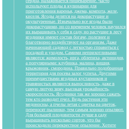
сердца, налаживается пищеварение. Часто
используют плоды в кулинарии для
приготовления варенья, джема, компота, желе,
киселя. Ягоды делятся на дикорастущие и
окультуренные. Изначально все ягоды были
дикорастущими, но со временем человек научился
их выращивать у себя в саду, но растущие в лесу
ягодники имеют состав богаче, полезнее и
благотворно воздействуют на организм. Даже
начинающий садовод с легкостью справиться с
посадкой и уходом. Самими неприхотливыми
являются: жимолость, ирга, облепиха, актинидия,
а популярными: клубника, малина, вишня,
крыжовник, смородина. Правильно подобранная
территория для посева залог успеха. Другими
преимуществами ягодных кустарников и
травянистых являются выносливость, даже в
самую лютую зиму, высокая урожайность,
скороспелость. Ягодники так же хорошо сажать,
тем кто разводит пчел. Ведь растения эти
медоносны, а пчелы летая с цветка на цветок,
переносят пылинки, тем самым хорошо опыляют.
Для большей плодовитости лучше в саду
выращивать несколько сортов, что бы
происходило перекрестное опыление. Хотите