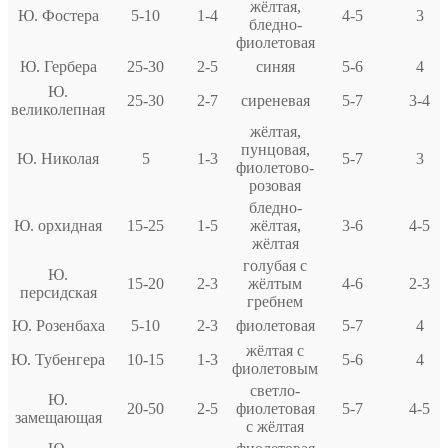
жёлтая,
Ю. Фостера
5-10
1-4
4-5
3
бледно-
фиолетовая
Ю. Гербера
25-30
2-5
синяя
5-6
4
Ю.
25-30
2-7
сиреневая
5-7
3-4
великолепная
жёлтая,
пунцовая,
Ю. Николая
5
1-3
5-7
3
фиолетово-
розовая
бледно-
Ю. орхидная
15-25
1-5
жёлтая,
3-6
4-5
жёлтая
голубая с
Ю.
15-20
2-3
жёлтым
4-6
2-3
персидская
гребнем
Ю. Розенбаха
5-10
2-3
фиолетовая
5-7
4
жёлтая с
Ю. Тубенгера
10-15
1-3
5-6
4
фиолетовым
светло-
Ю.
20-50
2-5
фиолетовая
5-7
4-5
замещающая
с жёлтая