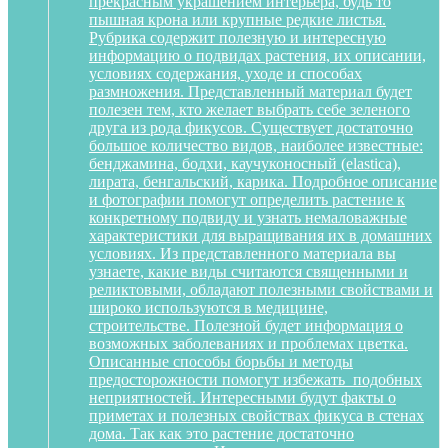
прекрасным украшением интерьера, будь то
пышная крона или крупные редкие листья.
Рубрика содержит полезную и интересную
информацию о подвидах растения, их описании,
условиях содержания, уходе и способах
размножения. Представленный материал будет
полезен тем, кто желает выбрать себе зеленого
друга из рода фикусов. Существует достаточно
большое количество видов, наиболее известные:
бенджамина, бодхи, каучуконосный (elastica),
лирата, бенгальский, карика. Подробное описание
и фотографии помогут определить растение к
конкретному подвиду и узнать немаловажные
характеристики для выращивания их в домашних
условиях. Из представленного материала вы
узнаете, какие виды считаются священными и
реликтовыми, обладают полезными свойствами и
широко используются в медицине,
строительстве. Полезной будет информация о
возможных заболеваниях и проблемах цветка.
Описанные способы борьбы и методы
предосторожности помогут избежать подобных
неприятностей. Интересными будут факты о
приметах и полезных свойствах фикуса в стенах
дома. Так как это растение достаточно