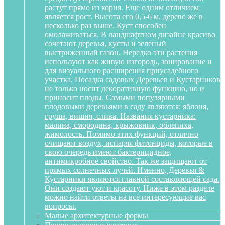
растут прямо из корня. Еще одним отличием
является рост. Высота его 0,5-6 м, дерево же в
несколько раз выше. Куст способен
омолаживаться. В ландшафтном дизайне красиво
сочетают деревья, кусты и зеленый
выстриженный газон. Нередко эти растения
используют как живую изгородь, зонирование и
для визуального расширения приусадебного
участка. Посадка садовых Деревьев и Кустарников
не только носит декоративную функцию, но и
приносит плоды. Самыми популярными
плодовыми деревьями в саду являются: яблоня,
груша, вишня, слива. Названия кустарника:
малина, смородина, крыжовник, облепиха,
жимолость. Помимо этих функций, отлично
очищают воздух, испаряя фитонциды, которые в
свою очередь имеют бактерицидное,
антимикробное свойство. Так же защищают от
прямых солнечных лучей. Именно, Деревья &
Кустарники являются главной составляющей сада.
Они создают уют и красоту. Ниже в этом разделе
можно найти ответы на все интересующие вас
вопросы.
Малые архитектурные формы