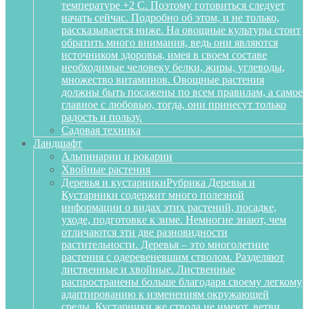
температуре +2 С. Поэтому готовиться следует
начать сейчас. Подробно об этом, и не только,
рассказывается ниже. На овощные культуры стоит
обратить много внимания, ведь они являются
источником здоровья, имея в своем составе
необходимые человеку белки, жиры, углеводы,
множество витаминов. Овощные растения
должны быть посажены по всем правилам, а самое
главное с любовью, тогда, они принесут только
радость и пользу.
Садовая техника
Ландшафт
Альпинарии и рокарии
Хвойные растения
Деревья и кустарники
Рубрика Деревья и
Кустарники содержит много полезной
информации о видах этих растений, посадке,
уходе, подготовке к зиме. Немногие знают, чем
отличаются эти две разновидности
растительности. Деревья – это многолетние
растения с одеревеневшим стволом. Разделяют
лиственные и хвойные. Лиственные
распространены больше благодаря своему легкому
адаптированию к изменениям окружающей
среды. Кустарники же ствола не имеют, ветви