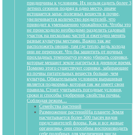
придирчивы к условиям. Их нельзя садить более 3
летних сезонов подряд в одно место, иначе
истощается запас полезных веществ в почве,
увеличивается количество вредителей, что
приводит к уменьшению урожайности. Чтобы это
не происходило необходимо разделить садовый
участок на несколько частей и ежегодно менять
разные культуры местами. Важно так же
расположить овощи, там где тепло, ведь холода
они не переносят. Что бы защитить от ночных
прохладных температур нужно убирать сорняки,
которые мешают земле нагреться в дневное время.
Помимо этого существуют сорняки, забирающие
из почвы питательных веществ больше, чем
культура. Обязательным условием выращивая
является подкормка, которая так же имеет свои
правила. Стоит учитывать погодные условия,
сроки и способы удобрения, свойства почвы.
Соблюдая режим…
Семейства растений
Размножение растений
На планете Земля
насчитывается более 500 тысяч видов
представителей флоры. Как и все живые
организмы, они способны воспроизводить
себе подобных для увеличения числа