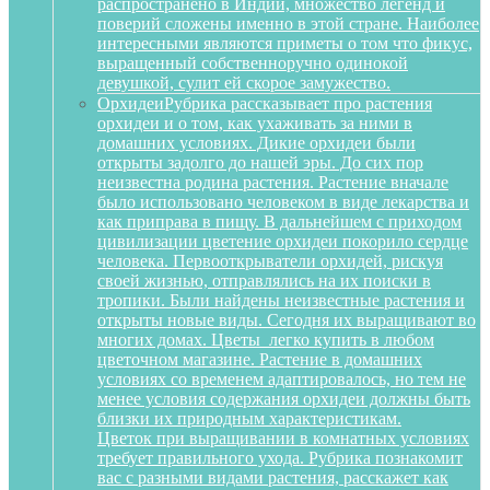
распространено в Индии, множество легенд и
поверий сложены именно в этой стране. Наиболее
интересными являются приметы о том что фикус,
выращенный собственноручно одинокой
девушкой, сулит ей скорое замужество.
Орхидеи
Рубрика рассказывает про растения
орхидеи и о том, как ухаживать за ними в
домашних условиях. Дикие орхидеи были
открыты задолго до нашей эры. До сих пор
неизвестна родина растения. Растение вначале
было использовано человеком в виде лекарства и
как приправа в пищу. В дальнейшем с приходом
цивилизации цветение орхидеи покорило сердце
человека. Первооткрыватели орхидей, рискуя
своей жизнью, отправлялись на их поиски в
тропики. Были найдены неизвестные растения и
открыты новые виды. Сегодня их выращивают во
многих домах. Цветы легко купить в любом
цветочном магазине. Растение в домашних
условиях со временем адаптировалось, но тем не
менее условия содержания орхидеи должны быть
близки их природным характеристикам.
Цветок при выращивании в комнатных условиях
требует правильного ухода. Рубрика познакомит
вас с разными видами растения, расскажет как