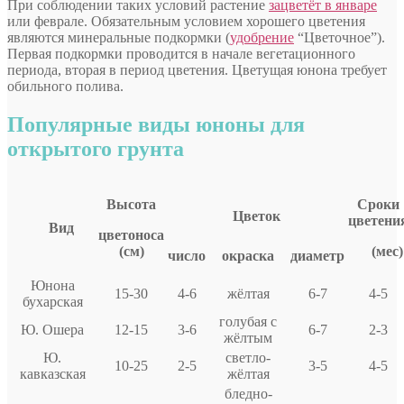
При соблюдении таких условий растение
зацветёт в январе
или феврале. Обязательным условием хорошего цветения
являются минеральные подкормки (
удобрение
“Цветочное”).
Первая подкормки проводится в начале вегетационного
периода, вторая в период цветения. Цветущая юнона требует
обильного полива.
Популярные виды юноны для
открытого грунта
Высота
Сроки
Цветок
цветени
Вид
цветоноса
(см)
(мес)
число
окраска
диаметр
Юнона
15-30
4-6
жёлтая
6-7
4-5
бухарская
голубая с
Ю. Ошера
12-15
3-6
6-7
2-3
жёлтым
Ю.
светло-
10-25
2-5
3-5
4-5
кавказская
жёлтая
бледно-