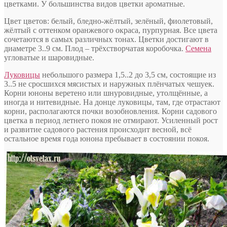
цветками. У большинства видов цветки ароматные.
Цвет цветов: белый, бледно-жёлтый, зелёный, фиолетовый,
жёлтый с оттенком оранжевого окраса, пурпурная. Все цвета
сочетаются в самых различных тонах. Цветки достигают в
диаметре 3..9 см. Плод – трёхстворчатая коробочка.
Семена
угловатые и шаровидные.
Луковицы
небольшого размера 1,5..2 до 3,5 см, состоящие из
3..5 не сросшихся мясистых и наружных плёнчатых чешуек.
Корни юноны веретено или шнуровидные, утолщённые, а
иногда и нитевидные. На донце луковицы, там, где отрастают
корни, располагаются почки возобновления. Корни садового
цветка в период летнего покоя не отмирают. Усиленный рост
и развитие садового растения происходит весной, всё
остальное время года юнона пребывает в состоянии покоя.