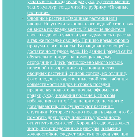
узнать все о посадке, видах, уходе, размножении
таких культур, тогда читайте рубрику «Ягодные
растения».
Овощные растения
Овощные растения или
овощи. Не успели закончить огородный сезон, как
он вновь подкрадывается. И многие любители
своего садового участка уже задумались о рассаде,
а так же посадке овощей. Пришло время хорошо
продумать все нюансы. Выращивание овощей –
достаточно трудное дело. Но данный раздел сайта
обязательно придет на помощь каждому
огороднику. Здесь расположено много новой,
полезной информации: о разновидностях
овощных растений, список сортов, их отличия,
фото плодов, лекарственные свойства, таблицы
совместимости видов и сроков посадки,
правильная подготовка почвы, оформление
грядки, уход, названия болезней, способы
избавления от них. Так, например, не многие
догадываются, что существуют растения-
спутники. Которые нужно посадить рядов, что бы
помогать друг другу повысить урожайность,
отпугнуть вредителей. Хороший садовод должен
знать, что определенные культуры, а именно
холодостойкие следует сажать в огород уже при