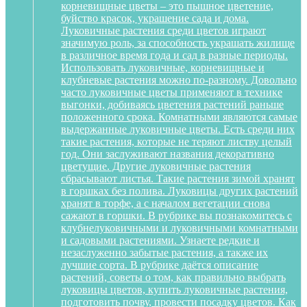
корневищные цветы – это пышное цветение,
буйство красок, украшение сада и дома.
Луковичные растения среди цветов играют
значимую роль, за способность украшать жилище
в различное время года и сад в разные периоды.
Использовать луковичные, корневищные и
клубневые растения можно по-разному. Довольно
часто луковичные цветы применяют в технике
выгонки, добиваясь цветения растений раньше
положенного срока. Комнатными являются самые
выдержанные луковичные цветы. Есть среди них
такие растения, которые не теряют листву целый
год. Они заслуживают названия декоративно
цветущие. Другие луковичные растения
сбрасывают листья. Такие растения зимой хранят
в горшках без полива. Луковицы других растений
хранят в торфе, а с началом вегетации снова
сажают в горшки. В рубрике вы познакомитесь с
клубнелуковичными и луковичными комнатными
и садовыми растениями. Узнаете редкие и
незаслуженно забытые растения, а также их
лучшие сорта. В рубрике даётся описание
растений, советы о том, как правильно выбрать
луковицы цветов, купить луковичные растения,
подготовить почву, провести посадку цветов. Как