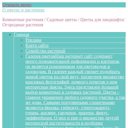
Открыть меню
О цветах и растениях
Комнатные растения / Садовые цветы / Цветы для ландшафта/
Огородные растения
Главная
Реклама
Карта сайта
Семейства растений
Галерея цветов
Наш интернет сайт содержит
много познавательной информации и картинок,
он является помощником для цветоводов и
садоводам. В галерее каждый сможет подобрать
живой цветок на свой вкус, посмотрев множество
красивых фотографий, немного почитав о нем
интересные факты. Здесь представлен большой
выбор комнатных и садовых растений. Цветы –
главное украшение любого садового участка, а так
же дома. Самыми популярными горшечными
являются фиалка, гибискус, стрептокарпус,
герань, жасмин, гардения, драцена, фикус,
диффенбахия. О них и еще о множестве другой
интересной растительности в подборке