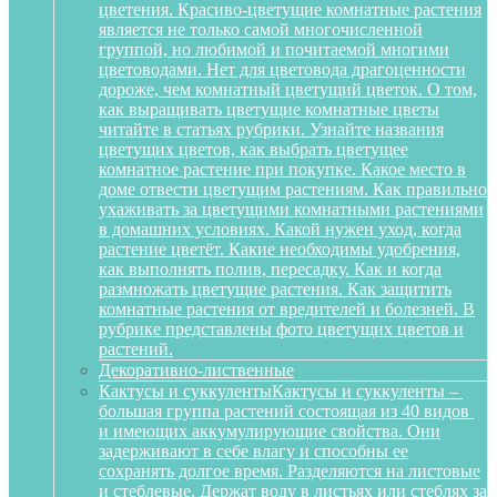
цветения. Красиво-цветущие комнатные растения
является не только самой многочисленной
группой, но любимой и почитаемой многими
цветоводами. Нет для цветовода драгоценности
дороже, чем комнатный цветущий цветок. О том,
как выращивать цветущие комнатные цветы
читайте в статьях рубрики. Узнайте названия
цветущих цветов, как выбрать цветущее
комнатное растение при покупке. Какое место в
доме отвести цветущим растениям. Как правильно
ухаживать за цветущими комнатными растениями
в домашних условиях. Какой нужен уход, когда
растение цветёт. Какие необходимы удобрения,
как выполнять полив, пересадку. Как и когда
размножать цветущие растения. Как защитить
комнатные растения от вредителей и болезней. В
рубрике представлены фото цветущих цветов и
растений.
Декоративно-лиственные
Кактусы и суккуленты
Кактусы и суккуленты –
большая группа растений состоящая из 40 видов
и имеющих аккумулирующие свойства. Они
задерживают в себе влагу и способны ее
сохранять долгое время. Разделяются на листовые
и стеблевые. Держат воду в листьях или стеблях за