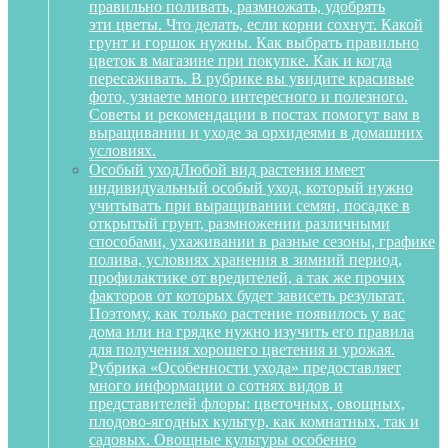
правильно поливать, размножать, удобрять
эти цветы. Что делать, если корни сохнут. Какой
грунт и горшок нужны. Как выбрать правильно
цветок в магазине при покупке. Как и когда
пересаживать. В рубрике вы увидите красивые
фото, узнаете много интересного и полезного.
Советы и рекомендации в постах помогут вам в
выращивании и уходе за орхидеями в домашних
условиях.
Особый уход
Любой вид растения имеет
индивидуальный особый уход, который нужно
учитывать при выращивании семян, посадке в
открытый грунт, размножении различными
способами, ухаживании в разные сезоны, графике
полива, условиях хранения в зимний период,
профилактике от вредителей, а так же прочих
факторов от которых будет зависеть результат.
Поэтому, как только растение появилось у вас
дома или на грядке нужно изучить его правила
для получения хорошего цветения и урожая.
Рубрика «Особенности ухода» предоставляет
много информации о сотнях видов и
представителей флоры: цветочных, овощных,
плодово-ягодных культур, как комнатных, так и
садовых. Овощные культуры особенно