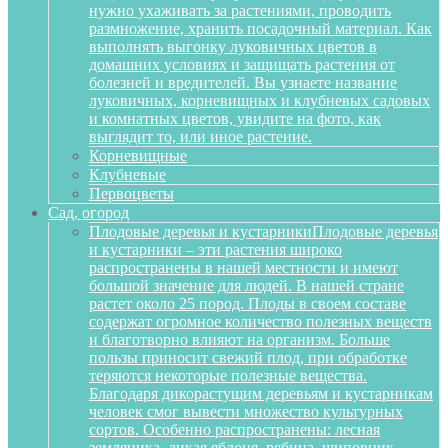
нужно ухаживать за растениями, проводить
размножение, хранить посадочный материал. Как
выполнять выгонку луковичных цветов в
домашних условиях и защищать растения от
болезней и вредителей. Вы узнаете название
луковичных, корневищных и клубневых садовых
и комнатных цветов, увидите на фото, как
выглядит то, или иное растение.
Корневищные
Клубневые
Первоцветы
Сад, огород
Плодовые деревья и кустарники
Плодовые деревья
и кустарники – эти растения широко
распространены в нашей местности и имеют
большой значение для людей. В нашей стране
растет около 25 пород. Плоды в своем составе
содержат огромное количество полезных веществ
и благотворно влияют на организм. Больше
пользы приносит свежий плод, при обработке
теряются некоторые полезные вещества.
Благодаря дикорастущим деревьям и кустарникам
человек смог вывести множество культурных
сортов. Особенно распространены: лесная
земляника, дикая яблоня, рябина, шиповник,