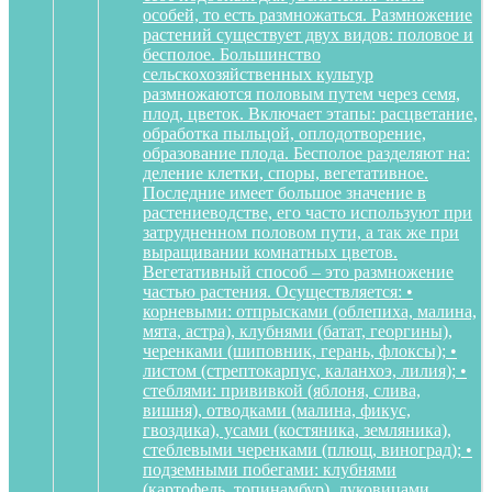
особей, то есть размножаться. Размножение
растений существует двух видов: половое и
бесполое. Большинство
сельскохозяйственных культур
размножаются половым путем через семя,
плод, цветок. Включает этапы: расцветание,
обработка пыльцой, оплодотворение,
образование плода. Бесполое разделяют на:
деление клетки, споры, вегетативное.
Последние имеет большое значение в
растениеводстве, его часто используют при
затрудненном половом пути, а так же при
выращивании комнатных цветов.
Вегетативный способ – это размножение
частью растения. Осуществляется: •
корневыми: отпрысками (облепиха, малина,
мята, астра), клубнями (батат, георгины),
черенками (шиповник, герань, флоксы); •
листом (стрептокарпус, каланхоэ, лилия); •
стеблями: прививкой (яблоня, слива,
вишня), отводками (малина, фикус,
гвоздика), усами (костяника, земляника),
стеблевыми черенками (плющ, виноград); •
подземными побегами: клубнями
(картофель, топинамбур), луковицами