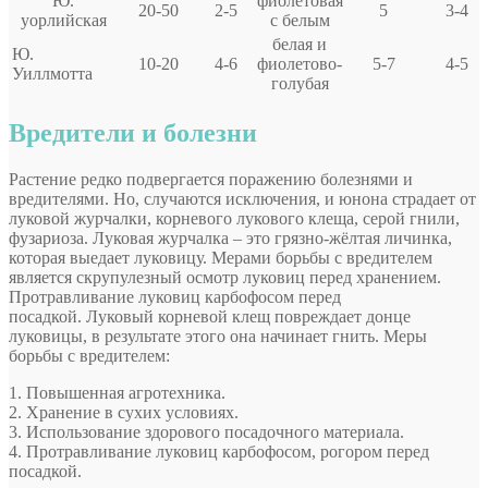
Ю.
фиолетовая
20-50
2-5
5
3-4
уорлийская
с белым
белая и
Ю.
10-20
4-6
фиолетово-
5-7
4-5
Уиллмотта
голубая
Вредители и болезни
Растение редко подвергается поражению болезнями и
вредителями. Но, случаются исключения, и юнона страдает от
луковой журчалки, корневого лукового клеща, серой гнили,
фузариоза. Луковая журчалка – это грязно-жёлтая личинка,
которая выедает луковицу. Мерами борьбы с вредителем
является скрупулезный осмотр луковиц перед хранением.
Протравливание луковиц карбофосом перед
посадкой. Луковый корневой клещ повреждает донце
луковицы, в результате этого она начинает гнить. Меры
борьбы с вредителем:
1. Повышенная агротехника.
2. Хранение в сухих условиях.
3. Использование здорового посадочного материала.
4. Протравливание луковиц карбофосом, рогором перед
посадкой.