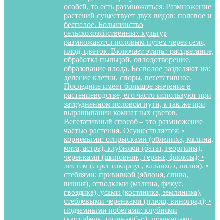
особей, то есть размножаться. Размножение
растений существует двух видов: половое и
бесполое. Большинство
сельскохозяйственных культур
размножаются половым путем через семя,
плод, цветок. Включает этапы: расцветание,
обработка пыльцой, оплодотворение,
образование плода. Бесполое разделяют на:
деление клетки, споры, вегетативное.
Последние имеет большое значение в
растениеводстве, его часто используют при
затрудненном половом пути, а так же при
выращивании комнатных цветов.
Вегетативный способ – это размножение
частью растения. Осуществляется: •
корневыми: отпрысками (облепиха, малина,
мята, астра), клубнями (батат, георгины),
черенками (шиповник, герань, флоксы); •
листом (стрептокарпус, каланхоэ, лилия); •
стеблями: прививкой (яблоня, слива,
вишня), отводками (малина, фикус,
гвоздика), усами (костяника, земляника),
стеблевыми черенками (плющ, виноград); •
подземными побегами: клубнями
(картофель, топинамбур), луковицами