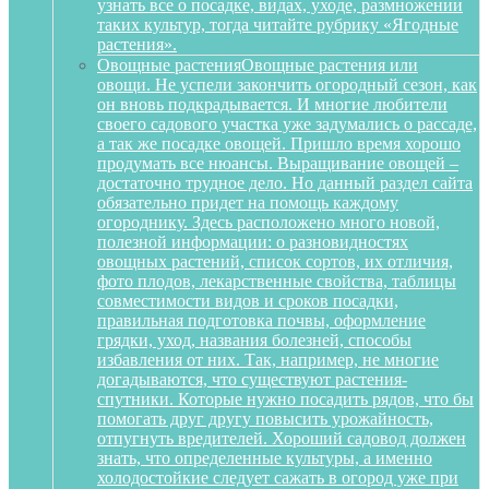
узнать все о посадке, видах, уходе, размножении
таких культур, тогда читайте рубрику «Ягодные
растения».
Овощные растения
Овощные растения или
овощи. Не успели закончить огородный сезон, как
он вновь подкрадывается. И многие любители
своего садового участка уже задумались о рассаде,
а так же посадке овощей. Пришло время хорошо
продумать все нюансы. Выращивание овощей –
достаточно трудное дело. Но данный раздел сайта
обязательно придет на помощь каждому
огороднику. Здесь расположено много новой,
полезной информации: о разновидностях
овощных растений, список сортов, их отличия,
фото плодов, лекарственные свойства, таблицы
совместимости видов и сроков посадки,
правильная подготовка почвы, оформление
грядки, уход, названия болезней, способы
избавления от них. Так, например, не многие
догадываются, что существуют растения-
спутники. Которые нужно посадить рядов, что бы
помогать друг другу повысить урожайность,
отпугнуть вредителей. Хороший садовод должен
знать, что определенные культуры, а именно
холодостойкие следует сажать в огород уже при