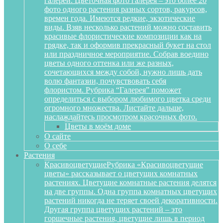
галереи. Цветочная фото галерея – это более 20
фото одного растения разных сортов, ракурсов,
времен года. Имеются редкие, экзотические
виды. Взяв несколько растений можно составить
красивые флористические композиции как на
грядке, так и оформив прекрасный букет на стол
или праздничное мероприятие. Собрав воедино
цветы одного оттенка или же разных,
сочетающихся между собой, нужно лишь дать
волю фантазии, почувствовать себя
флористом. Рубрика “Галерея” поможет
определиться с выбором любимого цветка среди
огромного множества. Листайте дальше,
наслаждайтесь просмотром красочных фото.
Цветы в моём доме
О сайте
О себе
Растения
Красивоцветущие
Рубрика «Красивоцветущие
цветы» рассказывает о цветущих комнатных
растениях. Цветущие комнатные растения делятся
на две группы. Одна группа комнатных цветущих
растений никогда не теряет своей декоративности.
Другая группа цветущих растений – это
горшечные растения, цветущие лишь в период