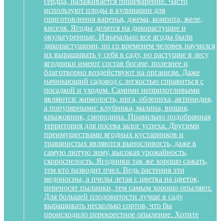
сердца, налаживается пищеварение. Часто
используют плоды в кулинарии для
приготовления варенья, джема, компота, желе,
киселя. Ягоды делятся на дикорастущие и
окультуренные. Изначально все ягоды были
дикорастущими, но со временем человек научился
их выращивать у себя в саду, но растущие в лесу
ягодники имеют состав богаче, полезнее и
благотворно воздействуют на организм. Даже
начинающий садовод с легкостью справиться с
посадкой и уходом. Самими неприхотливыми
являются: жимолость, ирга, облепиха, актинидия,
а популярными: клубника, малина, вишня,
крыжовник, смородина. Правильно подобранная
территория для посева залог успеха. Другими
преимуществами ягодных кустарников и
травянистых являются выносливость, даже в
самую лютую зиму, высокая урожайность,
скороспелость. Ягодники так же хорошо сажать,
тем кто разводит пчел. Ведь растения эти
медоносны, а пчелы летая с цветка на цветок,
переносят пылинки, тем самым хорошо опыляют.
Для большей плодовитости лучше в саду
выращивать несколько сортов, что бы
происходило перекрестное опыление. Хотите