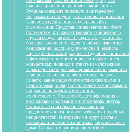
прекрасным украшением интерьера, будь то
пышная крона или крупные редкие листья.
Рубрика содержит полезную и интересную
информацию о подвидах растения, их описании,
условиях содержания, уходе и способах
размножения. Представленный материал будет
полезен тем, кто желает выбрать себе зеленого
друга из рода фикусов. Существует достаточно
большое количество видов, наиболее известные:
бенджамина, бодхи, каучуконосный (elastica),
лирата, бенгальский, карика. Подробное описание
и фотографии помогут определить растение к
конкретному подвиду и узнать немаловажные
характеристики для выращивания их в домашних
условиях. Из представленного материала вы
узнаете, какие виды считаются священными и
реликтовыми, обладают полезными свойствами и
широко используются в медицине,
строительстве. Полезной будет информация о
возможных заболеваниях и проблемах цветка.
Описанные способы борьбы и методы
предосторожности помогут избежать подобных
неприятностей. Интересными будут факты о
приметах и полезных свойствах фикуса в стенах
дома. Так как это растение достаточно