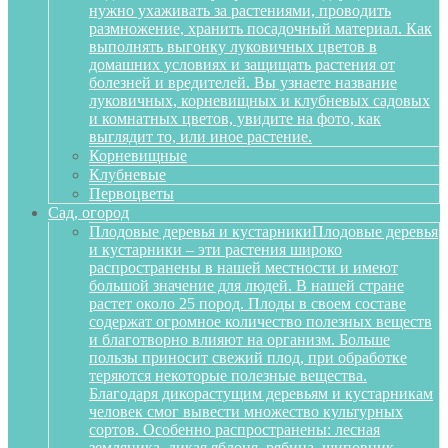
нужно ухаживать за растениями, проводить
размножение, хранить посадочный материал. Как
выполнять выгонку луковичных цветов в
домашних условиях и защищать растения от
болезней и вредителей. Вы узнаете название
луковичных, корневищных и клубневых садовых
и комнатных цветов, увидите на фото, как
выглядит то, или иное растение.
Корневищные
Клубневые
Первоцветы
Сад, огород
Плодовые деревья и кустарники
Плодовые деревья
и кустарники – эти растения широко
распространены в нашей местности и имеют
большой значение для людей. В нашей стране
растет около 25 пород. Плоды в своем составе
содержат огромное количество полезных веществ
и благотворно влияют на организм. Больше
пользы приносит свежий плод, при обработке
теряются некоторые полезные вещества.
Благодаря дикорастущим деревьям и кустарникам
человек смог вывести множество культурных
сортов. Особенно распространены: лесная
земляника, дикая яблоня, рябина, шиповник,