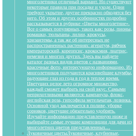
многолетники отличный вариант. Но существуют
некоторые правила при посадке и уходе. Одни
требуют укрытие, другие прекрасно обходятся без
него. Об этом и других особенностях подробно
рассказывается в рубрике «Цветы многолетние».
Все о самых популярных, таких как: розы, пионы,
ромашки, тюльпаны, лилии, крокусы,
хризантемы, а так же об интересных не
распространенных растениях: агератум, рябчик
императорский, кореопсис, крокосмия, лиатрис,
немезия и многих других. Здесь вы найдете
каталог разных видов цветов с названиями,
красочные фото, интересующую информацию. Из
многолетников получаются красивейшие клумбы,
радующие глаз из года в год в теплое время.
Цветущих целое лето огромное множество,
каждый сможет выбрать на свой вкус. Самыми
неприхотливыми являются: кампанула, флокс,
английская роза, гипсофила метельчатая, лозинка.
Основной уход заключается в поливе, уборке
сорняков, цветущие обязательно удобрять.
Изучайте информацию представленную ниже и
выбирайте самые лучшие композиции для дачи из
многолетних цветов представленных…
Луковичные цветы
Луковичные, клубневые,