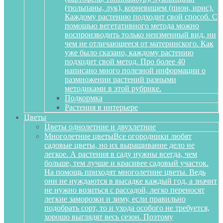
(тюльпаны, лук), корневищем (пион, ирис).
Каждому растению подходит свой способ. С
помощью вегетативного метода можно
воспроизводить только неизменный вид, ни
чем не отличающееся от материнского. Как
уже было сказано, каждому растению
подходит свой метод. Про более 40
написано много полезной информации о
размножении растений разными
методиками в этой рубрике.
Подкормка
Растения в интерьере
Цветы
Цветы однолетние и двухлетние
Многолетние цветы
Все огородники любят
садовые цветы, но их выращивание дело не
легкое. А растения в саду нужны всегда, чем
больше, тем лучше и красивее садовый участок.
На помощь приходят многолетние цветы. Ведь
они не нуждаются в высадке каждый год, а значит
не нужно возиться с рассадой, легко переносят
легкие заморозки и зиму, если правильно
подобрать сорт, то и ухода особого не требуется,
хорошо выглядят весь сезон. Поэтому