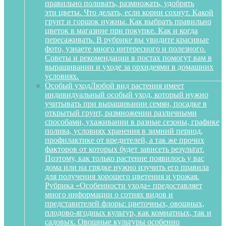
правильно поливать, размножать, удобрять
эти цветы. Что делать, если корни сохнут. Какой
грунт и горшок нужны. Как выбрать правильно
цветок в магазине при покупке. Как и когда
пересаживать. В рубрике вы увидите красивые
фото, узнаете много интересного и полезного.
Советы и рекомендации в постах помогут вам в
выращивании и уходе за орхидеями в домашних
условиях.
Особый уход
Любой вид растения имеет
индивидуальный особый уход, который нужно
учитывать при выращивании семян, посадке в
открытый грунт, размножении различными
способами, ухаживании в разные сезоны, графике
полива, условиях хранения в зимний период,
профилактике от вредителей, а так же прочих
факторов от которых будет зависеть результат.
Поэтому, как только растение появилось у вас
дома или на грядке нужно изучить его правила
для получения хорошего цветения и урожая.
Рубрика «Особенности ухода» предоставляет
много информации о сотнях видов и
представителей флоры: цветочных, овощных,
плодово-ягодных культур, как комнатных, так и
садовых. Овощные культуры особенно