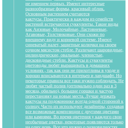
не имением первых. Имеют интересные
разнообразные формы, красивый облик.
Основным растением считаются
кактусы. Практически в каждом из семейств
растений встречаются суккуленты. Такие виды
как Аизовые, Молочайные, Ластовневые,
Агавовые, Толстянковые. Они схожи по
внешнему виду и корневой системе. Имеют
синеватый налет, защитные колючки на своем
сочном мясистом стебле. Различают шаровидные,
цилиндрические, овальные, членистые,
дисковидные стебли. Кактусы и суккуленты
цветоводы любят выращивать в домашних
условиях , так как они не прихотливы в уходе и
хорошо вписываются в интерьер и ландшафт. Но
некоторые правила все таки нужно соблюдать. Не
любят частый полив (оптимально один раз в 3
месяца, обильно), большие горшки и частую
перестановку на новые места. Лучше держать
кактусы на подоконнике всегда одной стороной к
солнцу. Часто их используют дизайнеры, создавая
все возможные композиции с другими цветами
или камнями. Во время цветения у каждого свои
необычные цветки, некоторые появляются только
на одну ночь. Все что нужно о разновидностях