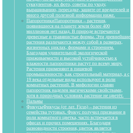
суккулентов, их фото, советы по уходу,
выращиванию, пересадке, защите от вредителей и
много другой полезной информации ниже.
Папоротники
Папоротники – растения,
появившиеся на планете земля более 400
миллионов нет назад. В природе встречаются
древесные и травянистые формы. Эти древнейшие
растения различаются между собой в размерах,
жизненных циклах, формами и строением.
Благодаря удивительной экологической
приживаемости и высокой устойчивостью к
влажности папоротники растут по всему миру.
Растения применяют в пищевой
промышленности, как строительный материал, а с
19 века отдельные виды используют в роли
комнатных растений. В мифологии славян
папоротник наделен магическими свойствами,
хотя в природных условиях растение не цветёт.
Пальмы
Фикусы
Фикусы (от лат. Ficus) – растения из
семейства тутовых. Фикус получил признание в
роли комнатного цветка, часто встречается в
офисах и прочих помещениях. Благодаря
разновидности строения, цветок является