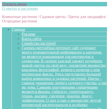
Открыть меню
О цветах и растениях
Комнатные растения / Садовые цветы / Цветы для ландшафта/
Огородные растения
Главная
Реклама
Карта сайта
Семейства растений
Галерея цветов
Наш интернет сайт содержит
много познавательной информации и картинок,
он является помощником для цветоводов и
садоводам. В галерее каждый сможет подобрать
живой цветок на свой вкус, посмотрев множество
красивых фотографий, немного почитав о нем
интересные факты. Здесь представлен большой
выбор комнатных и садовых растений. Цветы –
главное украшение любого садового участка, а так
же дома. Самыми популярными горшечными
являются фиалка, гибискус, стрептокарпус,
герань, жасмин, гардения, драцена, фикус,
диффенбахия. О них и еще о множестве другой
интересной растительности в подборке