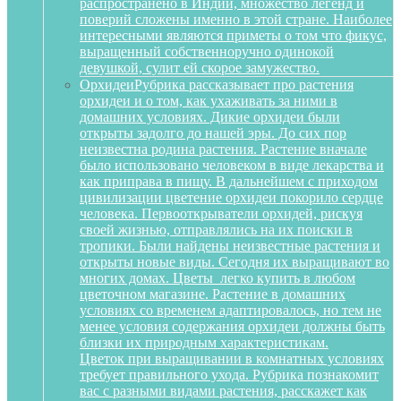
распространено в Индии, множество легенд и
поверий сложены именно в этой стране. Наиболее
интересными являются приметы о том что фикус,
выращенный собственноручно одинокой
девушкой, сулит ей скорое замужество.
Орхидеи
Рубрика рассказывает про растения
орхидеи и о том, как ухаживать за ними в
домашних условиях. Дикие орхидеи были
открыты задолго до нашей эры. До сих пор
неизвестна родина растения. Растение вначале
было использовано человеком в виде лекарства и
как приправа в пищу. В дальнейшем с приходом
цивилизации цветение орхидеи покорило сердце
человека. Первооткрыватели орхидей, рискуя
своей жизнью, отправлялись на их поиски в
тропики. Были найдены неизвестные растения и
открыты новые виды. Сегодня их выращивают во
многих домах. Цветы легко купить в любом
цветочном магазине. Растение в домашних
условиях со временем адаптировалось, но тем не
менее условия содержания орхидеи должны быть
близки их природным характеристикам.
Цветок при выращивании в комнатных условиях
требует правильного ухода. Рубрика познакомит
вас с разными видами растения, расскажет как