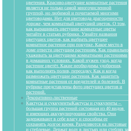
цветения. Красиво-цветущие комнатные растения
является не только самой многочисленной
группой, но любимой и почитаемой многими
цветоводами. Нет для цветовода драгоценности
дороже, чем комнатный цветущий цветок. О том,
как выращивать цветущие комнатные цветы
читайте в статьях рубрики. Узнайте названия
цветущих цветов, как выбрать цветущее
комнатное растение при покупке. Какое место в
доме отвести цветущим растениям. Как правильно
ухаживать за цветущими комнатными растениями
в домашних условиях. Какой нужен уход, когда
растение цветёт. Какие необходимы удобрения,
как выполнять полив, пересадку. Как и когда
размножать цветущие растения. Как защитить
комнатные растения от вредителей и болезней. В
рубрике представлены фото цветущих цветов и
растений.
Декоративно-лиственные
Кактусы и суккуленты
Кактусы и суккуленты –
большая группа растений состоящая из 40 видов
и имеющих аккумулирующие свойства. Они
задерживают в себе влагу и способны ее
сохранять долгое время. Разделяются на листовые
и стеблевые. Держат воду в листьях или стеблях за