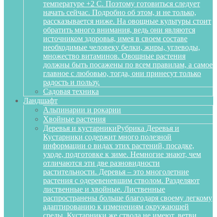
температуре +2 С. Поэтому готовиться следует
начать сейчас. Подробно об этом, и не только,
рассказывается ниже. На овощные культуры стоит
обратить много внимания, ведь они являются
источником здоровья, имея в своем составе
необходимые человеку белки, жиры, углеводы,
множество витаминов. Овощные растения
должны быть посажены по всем правилам, а самое
главное с любовью, тогда, они принесут только
радость и пользу.
Садовая техника
Ландшафт
Альпинарии и рокарии
Хвойные растения
Деревья и кустарники
Рубрика Деревья и
Кустарники содержит много полезной
информации о видах этих растений, посадке,
уходе, подготовке к зиме. Немногие знают, чем
отличаются эти две разновидности
растительности. Деревья – это многолетние
растения с одеревеневшим стволом. Разделяют
лиственные и хвойные. Лиственные
распространены больше благодаря своему легкому
адаптированию к изменениям окружающей
среды. Кустарники же ствола не имеют, ветви