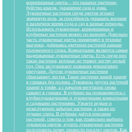
корневищные цветы – это пышное цветение,
буйство красок, украшение сада и дома.
Луковичные растения среди цветов играют
значимую роль, за способность украшать жилище
в различное время года и сад в разные периоды.
Использовать луковичные, корневищные и
клубневые растения можно по-разному. Довольно
часто луковичные цветы применяют в технике
выгонки, добиваясь цветения растений раньше
положенного срока. Комнатными являются самые
выдержанные луковичные цветы. Есть среди них
такие растения, которые не теряют листву целый
год. Они заслуживают названия декоративно
цветущие. Другие луковичные растения
сбрасывают листья. Такие растения зимой хранят
в горшках без полива. Луковицы других растений
хранят в торфе, а с началом вегетации снова
сажают в горшки. В рубрике вы познакомитесь с
клубнелуковичными и луковичными комнатными
и садовыми растениями. Узнаете редкие и
незаслуженно забытые растения, а также их
лучшие сорта. В рубрике даётся описание
растений, советы о том, как правильно выбрать
луковицы цветов, купить луковичные растения,
подготовить почву, провести посадку цветов. Как