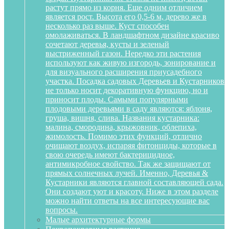
растут прямо из корня. Еще одним отличием
является рост. Высота его 0,5-6 м, дерево же в
несколько раз выше. Куст способен
омолаживаться. В ландшафтном дизайне красиво
сочетают деревья, кусты и зеленый
выстриженный газон. Нередко эти растения
используют как живую изгородь, зонирование и
для визуального расширения приусадебного
участка. Посадка садовых Деревьев и Кустарников
не только носит декоративную функцию, но и
приносит плоды. Самыми популярными
плодовыми деревьями в саду являются: яблоня,
груша, вишня, слива. Названия кустарника:
малина, смородина, крыжовник, облепиха,
жимолость. Помимо этих функций, отлично
очищают воздух, испаряя фитонциды, которые в
свою очередь имеют бактерицидное,
антимикробное свойство. Так же защищают от
прямых солнечных лучей. Именно, Деревья &
Кустарники являются главной составляющей сада.
Они создают уют и красоту. Ниже в этом разделе
можно найти ответы на все интересующие вас
вопросы.
Малые архитектурные формы