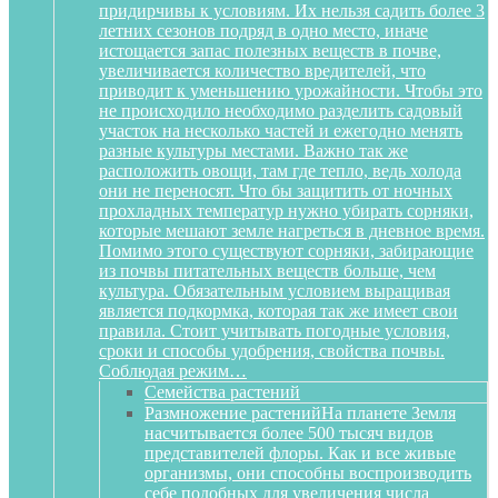
придирчивы к условиям. Их нельзя садить более 3
летних сезонов подряд в одно место, иначе
истощается запас полезных веществ в почве,
увеличивается количество вредителей, что
приводит к уменьшению урожайности. Чтобы это
не происходило необходимо разделить садовый
участок на несколько частей и ежегодно менять
разные культуры местами. Важно так же
расположить овощи, там где тепло, ведь холода
они не переносят. Что бы защитить от ночных
прохладных температур нужно убирать сорняки,
которые мешают земле нагреться в дневное время.
Помимо этого существуют сорняки, забирающие
из почвы питательных веществ больше, чем
культура. Обязательным условием выращивая
является подкормка, которая так же имеет свои
правила. Стоит учитывать погодные условия,
сроки и способы удобрения, свойства почвы.
Соблюдая режим…
Семейства растений
Размножение растений
На планете Земля
насчитывается более 500 тысяч видов
представителей флоры. Как и все живые
организмы, они способны воспроизводить
себе подобных для увеличения числа