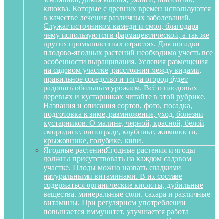
клюква. Которые с древних времен используются
в качестве лечения различных заболеваний.
Служат источником камеди и смол, благодаря
чему используются в фармацевтической, а так же
других промышленных отраслях. Для посадки
плодово-ягодных растений необходимо учесть все
особенности выращивания. Условия размещения
на садовом участке, расстояния между видами,
правильное соседство и тогда огород будет
радовать обильным урожаем. Всё о плодовых
деревьях и кустарниках читайте в этой рубрике.
Названия и описания сортов, фото, посадка,
подготовка к зиме, размножение, уход, болезни
кустарников. О малине, черной, красной, белой
смородине, винограде, клубнике, жимолости,
крыжовнике, голубике, киви.
Ягодные растения
Ягодные растения и ягоды
должны присутствовать на каждом садовом
участке. Плоды можно назвать сладкими
натуральными витаминами. В их составе
содержаться органические кислоты, дубильные
вещества, минеральные соли, сахара и различные
витамины. При регулярном употреблении
повышается иммунитет, улучшается работа