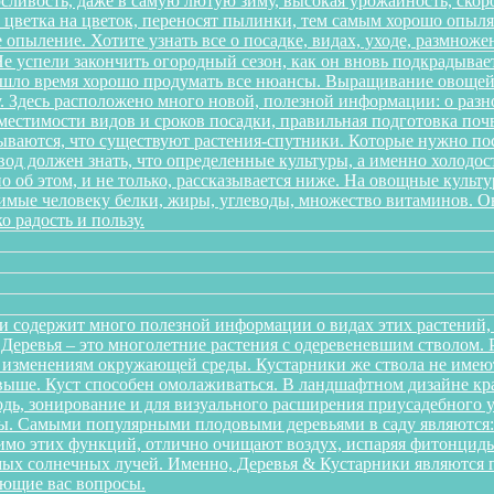
ливость, даже в самую лютую зиму, высокая урожайность, скоро
 с цветка на цветок, переносят пылинки, тем самым хорошо опы
 опыление. Хотите узнать все о посадке, видах, уходе, размноже
 успели закончить огородный сезон, как он вновь подкрадывает
ришло время хорошо продумать все нюансы. Выращивание овощей 
. Здесь расположено много новой, полезной информации: о разн
местимости видов и сроков посадки, правильная подготовка почв
дываются, что существуют растения-спутники. Которые нужно пос
од должен знать, что определенные культуры, а именно холодост
о об этом, и не только, рассказывается ниже. На овощные культ
одимые человеку белки, жиры, углеводы, множество витаминов. 
о радость и пользу.
и содержит много полезной информации о видах этих растений, п
. Деревья – это многолетние растения с одеревеневшим стволом
 изменениям окружающей среды. Кустарники же ствола не имеют,
аз выше. Куст способен омолаживаться. В ландшафтном дизайне к
дь, зонирование и для визуального расширения приусадебного у
. Самыми популярными плодовыми деревьями в саду являются: я
мо этих функций, отлично очищают воздух, испаряя фитонциды
ых солнечных лучей. Именно, Деревья & Кустарники являются г
ующие вас вопросы.