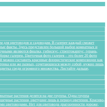
м для цветоводов и садоводам. В галерее каждый сможет
сные факты. Здесь представлен большой выбор комнатных и
чными являются фиалка, гибискус, стрептокарпус, герань,
орке галереи. Цветочная фото галерея – это более 20 фото
ений можно составить красивые флористические композиции как
оттенка или же разных, сочетающихся между собой, нужно лишь
цветка среди огромного множества. Листайте дальше,
натные растения делятся на две группы. Одна группа
ршечные растения, цветущие лишь в период цветения. Красиво-
ми цветоводами. Нет для цветовода драгоценности дороже,