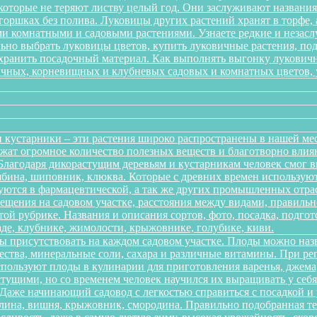
 которые не теряют листву целый год. Они заслуживают названи
 горшках без полива. Луковицы других растений хранят в торфе, 
 комнатными и садовыми растениями. Узнаете редкие и незаслу
ильно выбрать луковицы цветов, купить луковичные растения, по
 хранить посадочный материал. Как выполнять выгонку лукович
ичных, корневищных и клубневых садовых и комнатных цветов, ув
 кустарники – эти растения широко распространены в нашей ме
ержат огромное количество полезных веществ и благотворно вли
 Благодаря дикорастущим деревьям и кустарникам человек смог 
рябина, шиповник, клюква. Которые с древних времен использую
зуются в фармацевтической, а так же других промышленных отра
ещения на садовом участке, расстояния между видами, правильно
той рубрике. Названия и описания сортов, фото, посадка, подгот
аде, клубнике, жимолости, крыжовнике, голубике, киви.
ы присутствовать на каждом садовом участке. Плоды можно наз
ества, минеральные соли, сахара и различные витамины. При р
спользуют плоды в кулинарии для приготовления варенья, джема,
тущими, но со временем человек научился их выращивать у себя в
. Даже начинающий садовод с легкостью справиться с посадкой 
алина, вишня, крыжовник, смородина. Правильно подобранная т