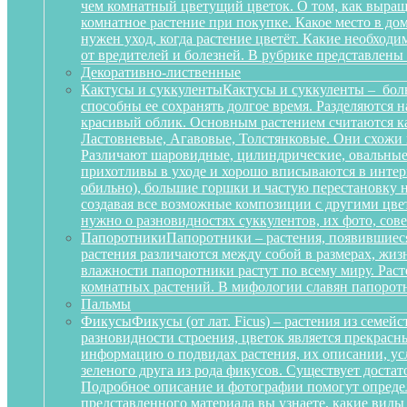
чем комнатный цветущий цветок. О том, как выращ
комнатное растение при покупке. Какое место в д
нужен уход, когда растение цветёт. Какие необход
от вредителей и болезней. В рубрике представлены
Декоративно-лиственные
Кактусы и суккуленты
Кактусы и суккуленты – бол
способны ее сохранять долгое время. Разделяются 
красивый облик. Основным растением считаются ка
Ластовневые, Агавовые, Толстянковые. Они схожи 
Различают шаровидные, цилиндрические, овальные,
прихотливы в уходе и хорошо вписываются в интерь
обильно), большие горшки и частую перестановку н
создавая все возможные композиции с другими цвет
нужно о разновидностях суккулентов, их фото, сов
Папоротники
Папоротники – растения, появившиеся
растения различаются между собой в размерах, жи
влажности папоротники растут по всему миру. Рас
комнатных растений. В мифологии славян папоротн
Пальмы
Фикусы
Фикусы (от лат. Ficus) – растения из семе
разновидности строения, цветок является прекрас
информацию о подвидах растения, их описании, усл
зеленого друга из рода фикусов. Существует достат
Подробное описание и фотографии помогут определ
представленного материала вы узнаете, какие вид