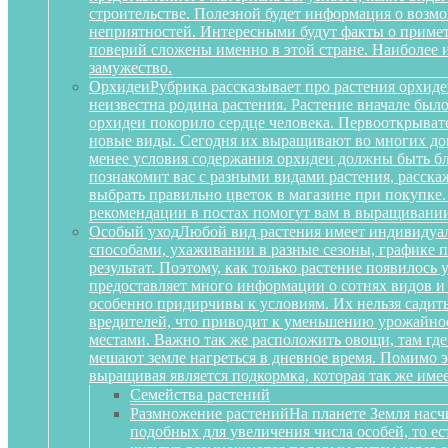
строительстве. Полезной будет информация о воз
неприятностей. Интересными будут факты о примета
поверий сложены именно в этой стране. Наиболее 
замужество.
Орхидеи
Рубрика рассказывает про растения орхиде
неизвестна родина растения. Растение вначале был
орхидеи покорило сердце человека. Первооткрыват
новые виды. Сегодня их выращивают во многих дом
менее условия содержания орхидеи должны быть бл
познакомит вас с разными видами растения, расскаж
выбрать правильно цветок в магазине при покупке.
рекомендации в постах помогут вам в выращивании
Особый уход
Любой вид растения имеет индивидуа
способами, ухаживании в разные сезоны, графике п
результат. Поэтому, как только растение появилось
предоставляет много информации о сотнях видов и
особенно придирчивы к условиям. Их нельзя садить 
вредителей, что приводит к уменьшению урожайност
местами. Важно так же расположить овощи, там где
мешают земле нагреться в дневное время. Помимо 
выращивая является подкормка, которая так же им
Семейства растений
Размножение растений
На планете Земля насч
подобных для увеличения числа особей, то е