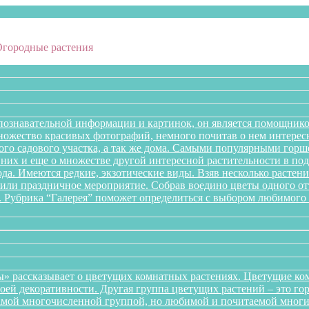
Огородные растения
познавательной информации и картинок, он является помощнико
множество красивых фотографий, немного почитав о нем интере
го садового участка, а так же дома. Самыми популярными горше
них и еще о множестве другой интересной растительности в подб
года. Имеются редкие, экзотические виды. Взяв несколько раст
л или праздничное мероприятие. Собрав воедино цветы одного 
. Рубрика “Галерея” поможет определиться с выбором любимого 
» рассказывает о цветущих комнатных растениях. Цветущие ком
оей декоративности. Другая группа цветущих растений – это го
самой многочисленной группой, но любимой и почитаемой многи