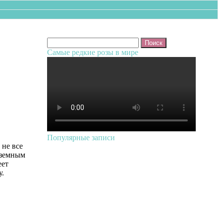
Найти:
Самые редкие розы в мире
Популярные записи
 не все
дземным
еет
у.