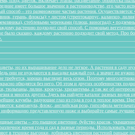
мя, плод, цветок. Включает этапы: расцветание, обработка пыл
следние имеет большое значение в растениеводстве, его часто ис
 способ – это размножение частью растения. Осуществляется: • 
ник, герань, флоксы); • листом (стрептокарпус, каланхоэ, лилия
, земляника), стеблевыми черенками (плющ, виноград); • подзем
Каждому растению подходит свой способ. С помощью вегетативн
же было сказано, каждому растению подходит свой метод. Про 
.
цветы, но их выращивание дело не легкое. А растения в саду ну
дь они не нуждаются в высадке каждый год, а значит не нужно в
о не требуется, хорошо выглядят весь сезон. Поэтому многолетн
красно обходятся без него. Об этом и других особенностях подр
и, тюльпаны, лилии, крокусы, хризантемы, а так же об интересн
мезия и многих других. Здесь вы найдете каталог разных видов 
йшие клумбы, радующие глаз из года в год в теплое время. Цв
ются: кампанула, флокс, английская роза, гипсофила метельчата
те информацию представленную ниже и выбирайте самые лучшие 
щные цветы – это пышное цветение, буйство красок, украшение
различное время года и сад в разные периоды. Использовать л
няют в технике выгонки, добиваясь цветения растений раньше 