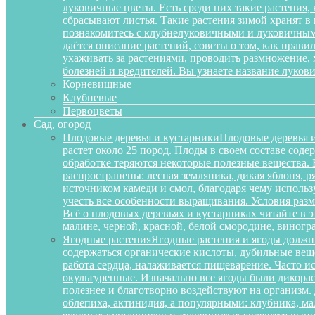
луковичные цветы. Есть среди них такие растения,
сбрасывают листья. Такие растения зимой хранят в
познакомитесь с клубнелуковичными и луковичными
даётся описание растений, советы о том, как прав
ухаживать за растениями, проводить размножение,
болезней и вредителей. Вы узнаете название луков
Корневищные
Клубневые
Первоцветы
Сад, огород
Плодовые деревья и кустарники
Плодовые деревья и
растет около 25 пород. Плоды в своем составе сод
обработке теряются некоторые полезные вещества.
распространены: лесная земляника, дикая яблоня, 
источником камеди и смол, благодаря чему исполь
учесть все особенности выращивания. Условия разм
Всё о плодовых деревьях и кустарниках читайте в э
малине, черной, красной, белой смородине, виногр
Ягодные растения
Ягодные растения и ягоды должн
содержаться органические кислоты, дубильные вещ
работа сердца, налаживается пищеварение. Часто и
окультуренные. Изначально все ягоды были дикорас
полезнее и благотворно воздействуют на организм
облепиха, актинидия, а популярными: клубника, м