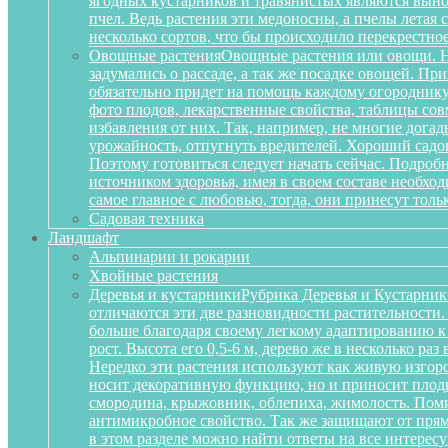
ягодных кустарников и травянистых являются вынос
пчел. Ведь растения эти медоносны, а пчелы летая
несколько сортов, что бы происходило перекрестное
Овощные растения
Овощные растения или овощи. Не
задумались о рассаде, а так же посадке овощей. П
обязательно придет на помощь каждому огороднику
фото плодов, лекарственные свойства, таблицы сов
избавления от них. Так, например, не многие дога
урожайность, отпугнуть вредителей. Хороший садов
Поэтому готовиться следует начать сейчас. Подробн
источником здоровья, имея в своем составе необх
самое главное с любовью, тогда, они принесут тольк
Садовая техника
Ландшафт
Альпинарии и рокарии
Хвойные растения
Деревья и кустарники
Рубрика Деревья и Кустарник
отличаются эти две разновидности растительности
больше благодаря своему легкому адаптированию к
рост. Высота его 0,5-6 м, дерево же в несколько р
Нередко эти растения используют как живую изгоро
носит декоративную функцию, но и приносит плоды
смородина, крыжовник, облепиха, жимолость. Поми
антимикробное свойство. Так же защищают от прям
в этом разделе можно найти ответы на все интерес