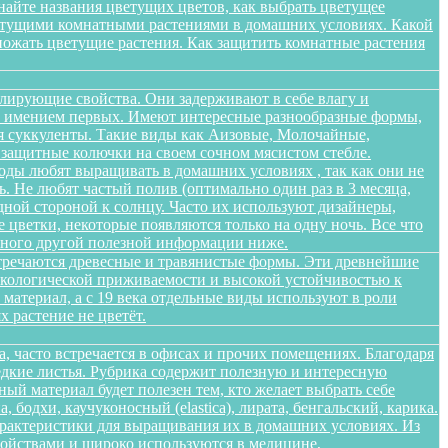
найте названия цветущих цветов, как выбрать цветущее
цветущими комнатными растениями в домашних условиях. Какой
множать цветущие растения. Как защитить комнатные растения
лирующие свойства. Они задерживают в себе влагу и
 не имением первых. Имеют интересные разнообразные формы,
я суккуленты. Такие виды как Аизовые, Молочайные,
 защитные колючки на своем сочном мясистом стебле.
оды любят выращивать в домашних условиях , так как они не
. Не любят частый полив (оптимально один раз в 3 месяца,
дной стороной к солнцу. Часто их используют дизайнеры,
цветки, некоторые появляются только на одну ночь. Все что
 много другой полезной информации ниже.
стречаются древесные и травянистые формы. Эти древнейшие
 экологической приживаемости и высокой устойчивостью к
атериал, а с 19 века отдельные виды используют в роли
 растение не цветёт.
а, часто встречается в офисах и прочих помещениях. Благодаря
едкие листья. Рубрика содержит полезную и интересную
ый материал будет полезен тем, кто желает выбрать себе
бодхи, каучуконосный (elastica), лирата, бенгальский, карика.
арактеристики для выращивания их в домашних условиях. Из
войствами и широко используются в медицине,