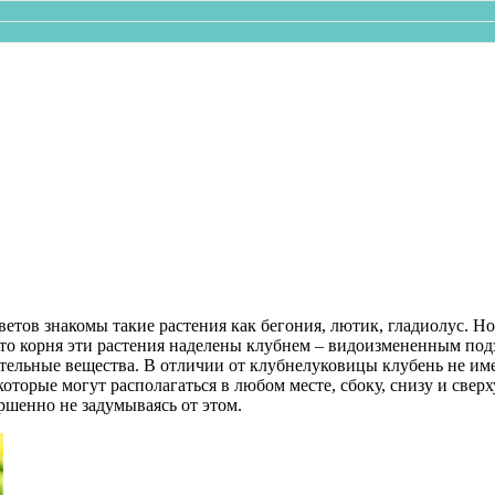
тов знакомы такие растения как бегония, лютик, гладиолус. Но
есто корня эти растения наделены клубнем – видоизмененным по
ательные вещества. В отличии от клубнелуковицы клубень не им
оторые могут располагаться в любом месте, сбоку, снизу и сверх
шенно не задумываясь от этом.