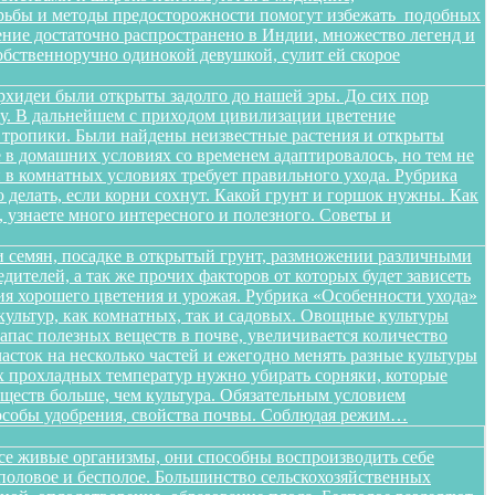
орьбы и методы предосторожности помогут избежать подобных
тение достаточно распространено в Индии, множество легенд и
бственноручно одинокой девушкой, сулит ей скорое
орхидеи были открыты задолго до нашей эры. До сих пор
ищу. В дальнейшем с приходом цивилизации цветение
в тропики. Были найдены неизвестные растения и открыты
в домашних условиях со временем адаптировалось, но тем не
в комнатных условиях требует правильного ухода. Рубрика
о делать, если корни сохнут. Какой грунт и горшок нужны. Как
, узнаете много интересного и полезного. Советы и
 семян, посадке в открытый грунт, размножении различными
дителей, а так же прочих факторов от которых будет зависеть
ения хорошего цветения и урожая. Рубрика «Особенности ухода»
ультур, как комнатных, так и садовых. Овощные культуры
запас полезных веществ в почве, увеличивается количество
сток на несколько частей и ежегодно менять разные культуры
ых прохладных температур нужно убирать сорняки, которые
ществ больше, чем культура. Обязательным условием
способы удобрения, свойства почвы. Соблюдая режим…
все живые организмы, они способны воспроизводить себе
 половое и бесполое. Большинство сельскохозяйственных