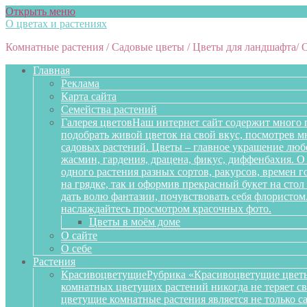
Открыть меню
О цветах и растениях
Комнатные растения / Садовые цветы / Цветы для ландшафта/ 
Главная
Реклама
Карта сайта
Семейства растений
Галерея цветов
Наш интернет сайт содержит много 
подобрать живой цветок на свой вкус, посмотрев 
садовых растений. Цветы – главное украшение любо
жасмин, гардения, драцена, фикус, диффенбахия. О 
одного растения разных сортов, ракурсов, времен 
на грядке, так и оформив прекрасный букет на сто
дать волю фантазии, почувствовать себя флористом
наслаждайтесь просмотром красочных фото.
Цветы в моём доме
О сайте
О себе
Растения
Красивоцветущие
Рубрика «Красивоцветущие цветы
комнатных цветущих растений никогда не теряет св
цветущие комнатные растения является не только 