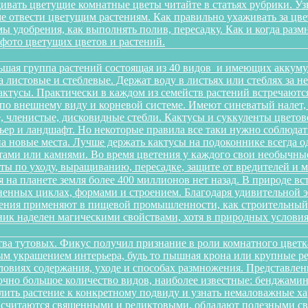
ивать цветущие комнатные цветы читайте в статьях рубрики. Уз
оме отвести цветущим растениям. Как правильно ухаживать за 
имы удобрения, как выполнять полив, пересадку. Как и когда раз
 фото цветущих цветов и растений.
ьшая группа растений состоящая из 40 видов и имеющих аккуму
на листовые и стеблевые. Держат воду в листьях или стеблях за
ктусы. Практически в каждом из семейств растений встречаютс
по внешнему виду и корневой системе. Имеют синеватый налет,
 членистые, дисковидные стебли. Кактусы и суккуленты цветов
ер и ландшафт. Но некоторые правила все таки нужно соблюдать
а новые места. Лучше держать кактусы на подоконнике всегда о
ами или камнями. Во время цветения у каждого свои необычные 
еты по уходу, выращиванию, пересадке, защите от вредителей и
 на планете земля более 400 миллионов нет назад. В природе в
зненных циклах, формами и строением. Благодаря удивительной
тения применяют в пищевой промышленности, как строительный м
ик наделен магическими свойствами, хотя в природных условиях
йства тутовых. Фикус получил признание в роли комнатного цветк
ным украшением интерьера, будь то пышная крона или крупные р
овиях содержания, уходе и способах размножения. Представленн
очно большое количество видов, наиболее известные: бенджамина, 
ить растение к конкретному подвиду и узнать немаловажные х
ы считаются священными и реликтовыми, обладают полезными с