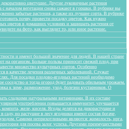
я декоративно цветущие. Другие луковичные растения
а с началом вегетации снова сажают в горшки. В рубрике вы
женно забытые растения, а также их лучшие сорта. В рубрике
дготовить почву, провести посадку цветов. Как нужно
ных цветов в домашних условиях и защищать растения от
идите на фото, как выглядит то, или иное растение.
стности и имеют большой значение для людей. В нашей стране
яют на организм. Больше пользы приносит свежий плод, при
вывести множество культурных сортов. Особенно
тся в качестве лечения различных заболеваний. Служат
слях. Для посадки плодово-ягодных растений необходимо
е соседство и тогда огород будет радовать обильным урожаем.
овка к зиме, размножение, уход, болезни кустарников. О
вать сладкими натуральными витаминами. В их составе
егулярном употреблении повышается иммунитет, улучшается
 компота, желе, киселя. Ягоды делятся на дикорастущие и
 саду, но растущие в лесу ягодники имеют состав богаче,
и уходом. Самими неприхотливыми являются: жимолость, ирга,
ерритория для посева залог успеха. Другими преимуществами