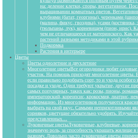
культур размножаются половым путем через се
на: деление клетки, споры, вегетативное. По
выращивании комнатных цветов. Вегетативный
клубнями (батат, георгины), черенками (шипов
(малина, фикус, гвоздика), усами (костяника
(тюльпаны, лук), корневищем (пион, ирис). 
чем не отличающееся от материнского. Как у
растений разными методиками в этой рубрике
Подкормка
Растения в интерьере
Цветы
Цветы однолетние и двухлетние
Многолетние цветы
Все огородники любят садовые 
участок. На помощь приходят многолетние цветы. Ве
если правильно подобрать сорт, то и ухода особог
посадке и уходе. Одни требуют укрытие, другие пре
самых популярных, таких как: розы, пионы, ромашк
императорский, кореопсис, крокосмия, лиатрис, не
информацию. Из многолетников получаются красиве
выбрать на свой вкус. Самыми неприхотливыми явля
сорняков, цветущие обязательно удобрять. Изучай
представленных…
Луковичные цветы
Луковичные, клубневые, корневи
значимую роль, за способность украшать жилище в 
разному. Довольно часто луковичные цветы приме