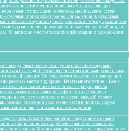
ьцой, оплодотворение, образование плода. Бесполое разделяют
пользуют при затрудненном половом пути, а так же при
корневыми: отпрысками (облепиха, малина, мята, астра),
); • стеблями: прививкой (яблоня, слива, вишня), отводками
ными побегами: клубнями (картофель, топинамбур), луковицами
ого метода можно воспроизводить только неизменный вид, ни
более 40 написано много полезной информации о размножении
жны всегда, чем больше, тем лучше и красивее садовый
озиться с рассадой, легко переносят легкие заморозки и зиму,
ики отличный вариант. Но существуют некоторые правила при
обно рассказывается в рубрике «Цветы многолетние». Все о
ых не распространенных растениях: агератум, рябчик
цветов с названиями, красочные фото, интересующую
етущих целое лето огромное множество, каждый сможет
я, лозинка. Основной уход заключается в поливе, уборке
композиции для дачи из многолетних цветов
 сада и дома. Луковичные растения среди цветов играют
уковичные, корневищные и клубневые растения можно по-
положенного срока. Комнатными являются самые выдержанные