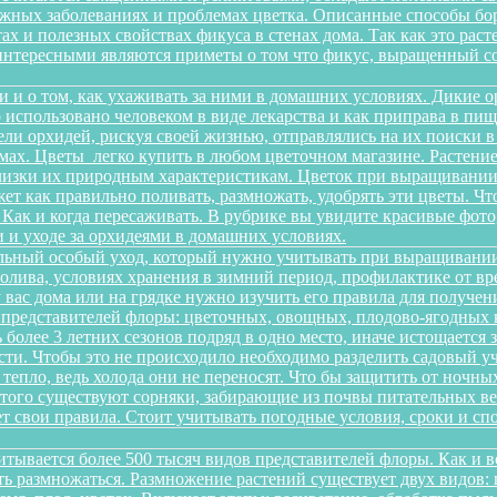
можных заболеваниях и проблемах цветка. Описанные способы б
х и полезных свойствах фикуса в стенах дома. Так как это рас
интересными являются приметы о том что фикус, выращенный со
и и о том, как ухаживать за ними в домашних условиях. Дикие 
о использовано человеком в виде лекарства и как приправа в п
ели орхидей, рискуя своей жизнью, отправлялись на их поиски 
ах. Цветы легко купить в любом цветочном магазине. Растение 
изки их природным характеристикам. Цветок при выращивании 
ет как правильно поливать, размножать, удобрять эти цветы. Чт
 Как и когда пересаживать. В рубрике вы увидите красивые фото
 и уходе за орхидеями в домашних условиях.
льный особый уход, который нужно учитывать при выращивании
олива, условиях хранения в зимний период, профилактике от вре
 у вас дома или на грядке нужно изучить его правила для получ
 представителей флоры: цветочных, овощных, плодово-ягодных к
более 3 летних сезонов подряд в одно место, иначе истощается 
и. Чтобы это не происходило необходимо разделить садовый уча
 тепло, ведь холода они не переносят. Что бы защитить от ночн
этого существуют сорняки, забирающие из почвы питательных ве
еет свои правила. Стоит учитывать погодные условия, сроки и 
итывается более 500 тысяч видов представителей флоры. Как и 
сть размножаться. Размножение растений существует двух видов: