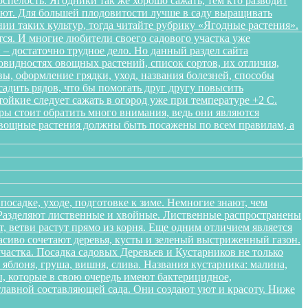
спелость. Ягодники так же хорошо сажать, тем кто разводит
ляют. Для большей плодовитости лучше в саду выращивать
нии таких культур, тогда читайте рубрику «Ягодные растения».
ся. И многие любители своего садового участка уже
– достаточно трудное дело. Но данный раздел сайта
овидностях овощных растений, список сортов, их отличия,
ы, оформление грядки, уход, названия болезней, способы
адить рядов, что бы помогать друг другу повысить
ойкие следует сажать в огород уже при температуре +2 С.
уры стоит обратить много внимания, ведь они являются
Овощные растения должны быть посажены по всем правилам, а
осадке, уходе, подготовке к зиме. Немногие знают, чем
. Разделяют лиственные и хвойные. Лиственные распространены
 ветви растут прямо из корня. Еще одним отличием является
расиво сочетают деревья, кусты и зеленый выстриженный газон.
частка. Посадка садовых Деревьев и Кустарников не только
блоня, груша, вишня, слива. Названия кустарника: малина,
, которые в свою очередь имеют бактерицидное,
лавной составляющей сада. Они создают уют и красоту. Ниже