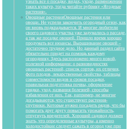
узнать все о посадке, видах, уходе, размножении
таких культур, тогда читайте рубрику «Ягодные
растения».
Овощные растения
Овощные растения или
овощи. Не успели закончить огородный сезон, как
он вновь подкрадывается. И многие любители
своего садового участка уже задумались о рассаде,
а так же посадке овощей. Пришло время хорошо
продумать все нюансы. Выращивание овощей –
достаточно трудное дело. Но данный раздел сайта
обязательно придет на помощь каждому
огороднику. Здесь расположено много новой,
полезной информации: о разновидностях
овощных растений, список сортов, их отличия,
фото плодов, лекарственные свойства, таблицы
совместимости видов и сроков посадки,
правильная подготовка почвы, оформление
грядки, уход, названия болезней, способы
избавления от них. Так, например, не многие
догадываются, что существуют растения-
спутники. Которые нужно посадить рядов, что бы
помогать друг другу повысить урожайность,
отпугнуть вредителей. Хороший садовод должен
знать, что определенные культуры, а именно
холодостойкие следует сажать в огород уже при