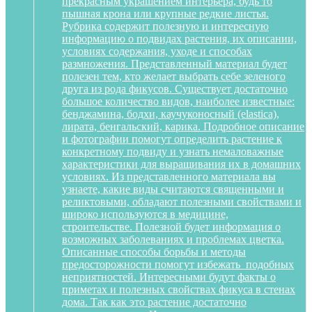
прекрасным украшением интерьера, будь то
пышная крона или крупные редкие листья.
Рубрика содержит полезную и интересную
информацию о подвидах растения, их описании,
условиях содержания, уходе и способах
размножения. Представленный материал будет
полезен тем, кто желает выбрать себе зеленого
друга из рода фикусов. Существует достаточно
большое количество видов, наиболее известные:
бенджамина, бодхи, каучуконосный (elastica),
лирата, бенгальский, карика. Подробное описание
и фотографии помогут определить растение к
конкретному подвиду и узнать немаловажные
характеристики для выращивания их в домашних
условиях. Из представленного материала вы
узнаете, какие виды считаются священными и
реликтовыми, обладают полезными свойствами и
широко используются в медицине,
строительстве. Полезной будет информация о
возможных заболеваниях и проблемах цветка.
Описанные способы борьбы и методы
предосторожности помогут избежать подобных
неприятностей. Интересными будут факты о
приметах и полезных свойствах фикуса в стенах
дома. Так как это растение достаточно