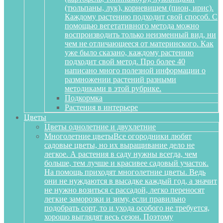
(тюльпаны, лук), корневищем (пион, ирис).
Каждому растению подходит свой способ. С
помощью вегетативного метода можно
воспроизводить только неизменный вид, ни
чем не отличающееся от материнского. Как
уже было сказано, каждому растению
подходит свой метод. Про более 40
написано много полезной информации о
размножении растений разными
методиками в этой рубрике.
Подкормка
Растения в интерьере
Цветы
Цветы однолетние и двухлетние
Многолетние цветы
Все огородники любят
садовые цветы, но их выращивание дело не
легкое. А растения в саду нужны всегда, чем
больше, тем лучше и красивее садовый участок.
На помощь приходят многолетние цветы. Ведь
они не нуждаются в высадке каждый год, а значит
не нужно возиться с рассадой, легко переносят
легкие заморозки и зиму, если правильно
подобрать сорт, то и ухода особого не требуется,
хорошо выглядят весь сезон. Поэтому