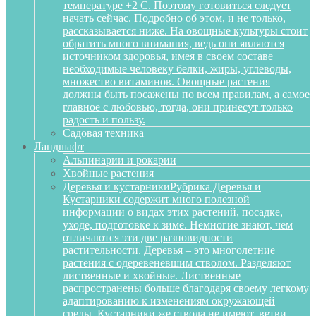
температуре +2 С. Поэтому готовиться следует
начать сейчас. Подробно об этом, и не только,
рассказывается ниже. На овощные культуры стоит
обратить много внимания, ведь они являются
источником здоровья, имея в своем составе
необходимые человеку белки, жиры, углеводы,
множество витаминов. Овощные растения
должны быть посажены по всем правилам, а самое
главное с любовью, тогда, они принесут только
радость и пользу.
Садовая техника
Ландшафт
Альпинарии и рокарии
Хвойные растения
Деревья и кустарники
Рубрика Деревья и
Кустарники содержит много полезной
информации о видах этих растений, посадке,
уходе, подготовке к зиме. Немногие знают, чем
отличаются эти две разновидности
растительности. Деревья – это многолетние
растения с одеревеневшим стволом. Разделяют
лиственные и хвойные. Лиственные
распространены больше благодаря своему легкому
адаптированию к изменениям окружающей
среды. Кустарники же ствола не имеют, ветви