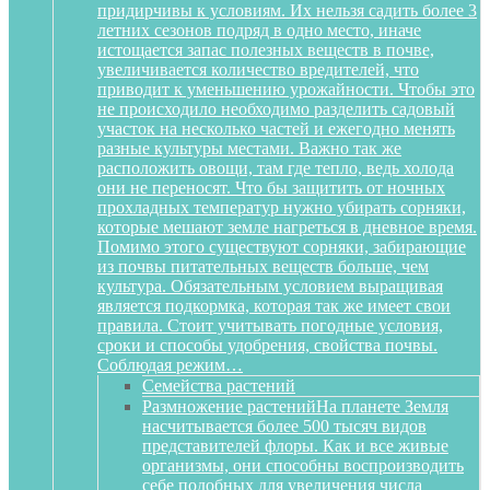
придирчивы к условиям. Их нельзя садить более 3
летних сезонов подряд в одно место, иначе
истощается запас полезных веществ в почве,
увеличивается количество вредителей, что
приводит к уменьшению урожайности. Чтобы это
не происходило необходимо разделить садовый
участок на несколько частей и ежегодно менять
разные культуры местами. Важно так же
расположить овощи, там где тепло, ведь холода
они не переносят. Что бы защитить от ночных
прохладных температур нужно убирать сорняки,
которые мешают земле нагреться в дневное время.
Помимо этого существуют сорняки, забирающие
из почвы питательных веществ больше, чем
культура. Обязательным условием выращивая
является подкормка, которая так же имеет свои
правила. Стоит учитывать погодные условия,
сроки и способы удобрения, свойства почвы.
Соблюдая режим…
Семейства растений
Размножение растений
На планете Земля
насчитывается более 500 тысяч видов
представителей флоры. Как и все живые
организмы, они способны воспроизводить
себе подобных для увеличения числа