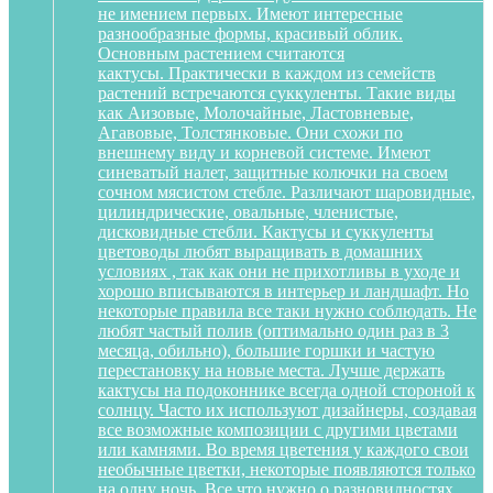
не имением первых. Имеют интересные
разнообразные формы, красивый облик.
Основным растением считаются
кактусы. Практически в каждом из семейств
растений встречаются суккуленты. Такие виды
как Аизовые, Молочайные, Ластовневые,
Агавовые, Толстянковые. Они схожи по
внешнему виду и корневой системе. Имеют
синеватый налет, защитные колючки на своем
сочном мясистом стебле. Различают шаровидные,
цилиндрические, овальные, членистые,
дисковидные стебли. Кактусы и суккуленты
цветоводы любят выращивать в домашних
условиях , так как они не прихотливы в уходе и
хорошо вписываются в интерьер и ландшафт. Но
некоторые правила все таки нужно соблюдать. Не
любят частый полив (оптимально один раз в 3
месяца, обильно), большие горшки и частую
перестановку на новые места. Лучше держать
кактусы на подоконнике всегда одной стороной к
солнцу. Часто их используют дизайнеры, создавая
все возможные композиции с другими цветами
или камнями. Во время цветения у каждого свои
необычные цветки, некоторые появляются только
на одну ночь. Все что нужно о разновидностях