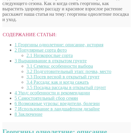
следующего сезона. Как и когда сеять георгины, как
вырастить здоровую рассаду и красивое взрослое растение
расскажет наша статья на тему: георгины однолетние посадка
и уход.
СОДЕРЖАНИЕ СТАТЬИ:
1
Георгины однолетние: описание, история
2
Популярные сорта фото
2.1
Низкорослые сорта
3
Выращивание в открытом грунте
3.1
Семена: особенности выбора
3.2
Подготовительный этап: почва, место
3.3
Посев весной в открытый грунт
3.4
Рассада: как и когда сажать
3.5
Посадка рассады в открытый грунт
4
Уход: особенности и рекомендации
5
Самостоятельный сбор семян
6
Возможные угрозы: вредители, болезни
7
Использование в ландшафтном дизайне
8
Заключение
Георгины однолетние: описание,