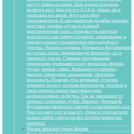
растут прямо из корня. Еще одним отличием
является рост. Высота его 0,5-6 м, дерево же в
несколько раз выше. Куст способен
омолаживаться. В ландшафтном дизайне красиво
сочетают деревья, кусты и зеленый
выстриженный газон. Нередко эти растения
используют как живую изгородь, зонирование и
для визуального расширения приусадебного
участка. Посадка садовых Деревьев и Кустарников
не только носит декоративную функцию, но и
приносит плоды. Самыми популярными
плодовыми деревьями в саду являются: яблоня,
груша, вишня, слива. Названия кустарника:
малина, смородина, крыжовник, облепиха,
жимолость. Помимо этих функций, отлично
очищают воздух, испаряя фитонциды, которые в
свою очередь имеют бактерицидное,
антимикробное свойство. Так же защищают от
прямых солнечных лучей. Именно, Деревья &
Кустарники являются главной составляющей сада.
Они создают уют и красоту. Ниже в этом разделе
можно найти ответы на все интересующие вас
вопросы.
Малые архитектурные формы