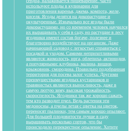
сердца, налаживается пищеварение. Часто
используют плоды в кулинарии для
приготовления варенья, джема, компота, желе,
киселя. Ягоды делятся на дикорастущие и
окультуренные. Изначально все ягоды были
дикорастущими, но со временем человек научился
их выращивать у себя в саду, но растущие в лесу
ягодники имеют состав богаче, полезнее и
благотворно воздействуют на организм. Даже
начинающий садовод с легкостью справиться с
посадкой и уходом. Самими неприхотливыми
являются: жимолость, ирга, облепиха, актинидия,
а популярными: клубника, малина, вишня,
крыжовник, смородина. Правильно подобранная
территория для посева залог успеха. Другими
преимуществами ягодных кустарников и
травянистых являются выносливость, даже в
самую лютую зиму, высокая урожайность,
скороспелость. Ягодники так же хорошо сажать,
тем кто разводит пчел. Ведь растения эти
медоносны, а пчелы летая с цветка на цветок,
переносят пылинки, тем самым хорошо опыляют.
Для большей плодовитости лучше в саду
выращивать несколько сортов, что бы
происходило перекрестное опыление. Хотите