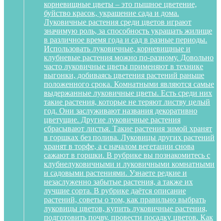
корневищные цветы – это пышное цветение,
буйство красок, украшение сада и дома.
Луковичные растения среди цветов играют
значимую роль, за способность украшать жилище
в различное время года и сад в разные периоды.
Использовать луковичные, корневищные и
клубневые растения можно по-разному. Довольно
часто луковичные цветы применяют в технике
выгонки, добиваясь цветения растений раньше
положенного срока. Комнатными являются самые
выдержанные луковичные цветы. Есть среди них
такие растения, которые не теряют листву целый
год. Они заслуживают названия декоративно
цветущие. Другие луковичные растения
сбрасывают листья. Такие растения зимой хранят
в горшках без полива. Луковицы других растений
хранят в торфе, а с началом вегетации снова
сажают в горшки. В рубрике вы познакомитесь с
клубнелуковичными и луковичными комнатными
и садовыми растениями. Узнаете редкие и
незаслуженно забытые растения, а также их
лучшие сорта. В рубрике даётся описание
растений, советы о том, как правильно выбрать
луковицы цветов, купить луковичные растения,
подготовить почву, провести посадку цветов. Как