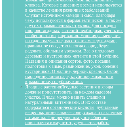
клюква. Которые с древних времен используются
в качестве лечения различных заболеваний.
Служат источником камеди и смол, благодаря
чему используются в фармацевтической, а так же
других промышленных отраслях. Для посадки
плодово-ягодных растений необходимо учесть все
особенности выращивания. Условия размещения
на садовом участке, расстояния между видами,
правильное соседство и тогда огород будет
радовать обильным урожаем. Всё о плодовых
деревьях и кустарниках читайте в этой рубрике.
Названия и описания сортов, фото, посадка,
подготовка к зиме, размножение, уход, болезни
кустарников. О малине, черной, красной, белой
смородине, винограде, клубнике, жимолости,
крыжовнике, голубике, киви.
Ягодные растения
Ягодные растения и ягоды
должны присутствовать на каждом садовом
участке. Плоды можно назвать сладкими
натуральными витаминами. В их составе
содержаться органические кислоты, дубильные
вещества, минеральные соли, сахара и различные
витамины. При регулярном употреблении
повышается иммунитет, улучшается работа