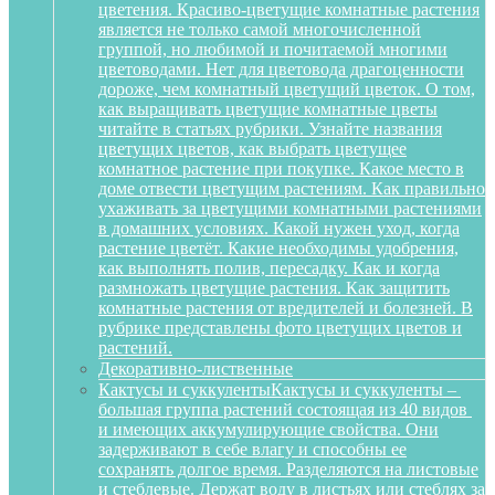
цветения. Красиво-цветущие комнатные растения
является не только самой многочисленной
группой, но любимой и почитаемой многими
цветоводами. Нет для цветовода драгоценности
дороже, чем комнатный цветущий цветок. О том,
как выращивать цветущие комнатные цветы
читайте в статьях рубрики. Узнайте названия
цветущих цветов, как выбрать цветущее
комнатное растение при покупке. Какое место в
доме отвести цветущим растениям. Как правильно
ухаживать за цветущими комнатными растениями
в домашних условиях. Какой нужен уход, когда
растение цветёт. Какие необходимы удобрения,
как выполнять полив, пересадку. Как и когда
размножать цветущие растения. Как защитить
комнатные растения от вредителей и болезней. В
рубрике представлены фото цветущих цветов и
растений.
Декоративно-лиственные
Кактусы и суккуленты
Кактусы и суккуленты –
большая группа растений состоящая из 40 видов
и имеющих аккумулирующие свойства. Они
задерживают в себе влагу и способны ее
сохранять долгое время. Разделяются на листовые
и стеблевые. Держат воду в листьях или стеблях за