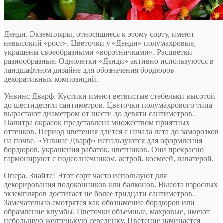
Денди
. Экземпляры, относящиеся к этому сорту, имеют
невысокий «рост». Цветочки у «Денди» полумахровые,
украшены своеобразными «воротничками». Расцветки
разнообразные. Однолетки «Денди» активно используются в
ландшафтном дизайне для обозначения бордюров
декоративных композиций.
Унвинс Дварф
. Кустики имеют ветвистые стебельки высотой
до шестидесяти сантиметров. Цветочки полумахрового типа
вырастают диаметром от шести до девяти сантиметров.
Палитра окрасок представлена множеством приятных
оттенков. Период цветения длится с начала лета до заморозков
на почве. «Унвинс Дварф» используются для оформления
бордюров, украшения рабаток, цветников. Они прекрасно
гармонируют с подсолнечником, астрой, космеей, лаватерой.
Опера
. Знайте! Этот сорт часто используют для
декорирования подоконников или балконов. Высота взрослых
экземпляров достигает не более тридцати сантиметров.
Замечательно смотрятся как обозначение бордюров или
обрамление клумбы. Цветочки объемные, махровые, имеют
небольшую желтенькую серединку. Цветение начинается