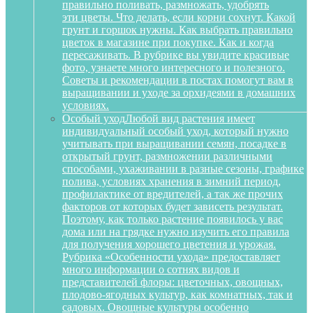
правильно поливать, размножать, удобрять
эти цветы. Что делать, если корни сохнут. Какой
грунт и горшок нужны. Как выбрать правильно
цветок в магазине при покупке. Как и когда
пересаживать. В рубрике вы увидите красивые
фото, узнаете много интересного и полезного.
Советы и рекомендации в постах помогут вам в
выращивании и уходе за орхидеями в домашних
условиях.
Особый уход
Любой вид растения имеет
индивидуальный особый уход, который нужно
учитывать при выращивании семян, посадке в
открытый грунт, размножении различными
способами, ухаживании в разные сезоны, графике
полива, условиях хранения в зимний период,
профилактике от вредителей, а так же прочих
факторов от которых будет зависеть результат.
Поэтому, как только растение появилось у вас
дома или на грядке нужно изучить его правила
для получения хорошего цветения и урожая.
Рубрика «Особенности ухода» предоставляет
много информации о сотнях видов и
представителей флоры: цветочных, овощных,
плодово-ягодных культур, как комнатных, так и
садовых. Овощные культуры особенно