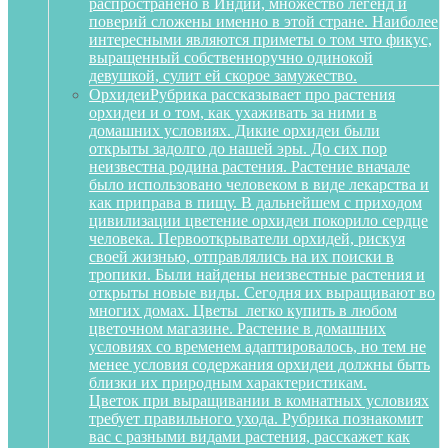
распространено в Индии, множество легенд и
поверий сложены именно в этой стране. Наиболее
интересными являются приметы о том что фикус,
выращенный собственноручно одинокой
девушкой, сулит ей скорое замужество.
Орхидеи
Рубрика рассказывает про растения
орхидеи и о том, как ухаживать за ними в
домашних условиях. Дикие орхидеи были
открыты задолго до нашей эры. До сих пор
неизвестна родина растения. Растение вначале
было использовано человеком в виде лекарства и
как приправа в пищу. В дальнейшем с приходом
цивилизации цветение орхидеи покорило сердце
человека. Первооткрыватели орхидей, рискуя
своей жизнью, отправлялись на их поиски в
тропики. Были найдены неизвестные растения и
открыты новые виды. Сегодня их выращивают во
многих домах. Цветы легко купить в любом
цветочном магазине. Растение в домашних
условиях со временем адаптировалось, но тем не
менее условия содержания орхидеи должны быть
близки их природным характеристикам.
Цветок при выращивании в комнатных условиях
требует правильного ухода. Рубрика познакомит
вас с разными видами растения, расскажет как