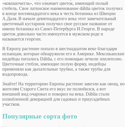
«кокошочитль», что означает цветок, имеющий полый
стебель. Свое латинское наименование dáhlia цветок получил
в конце восемнадцатого века в честь ботаника из Швеции
А.Даля. В начале девятнадцатого века этот замечательный
цветочный кустарник получил свое русское название от
имени ботаника из Санкт-Петербурга И.Георги. В народе
цветок довольно часто именуется в мужском роде и
называется георгин.
В Европу растение попало в шестнадцатом веке благодаря
испанцам, которые обнаружили его в Америке. Мексиканские
индейцы питались Dáhlia, с его помощью лечили эпилепсию.
Цветочные стебли, имеющие полую форму, индейцы
применяли как дыхательные трубки, а также трубы для
водопровода.
Знайте! На территорию Европы растение завезли как овощ, но
жителям Старого Света его вкус не полюбился, а вот
внешний вид очаровал и покорил на века. Dáhlia стали
излюбленной декорацией для садовых и приусадебных
участков.
Популярные сорта фото