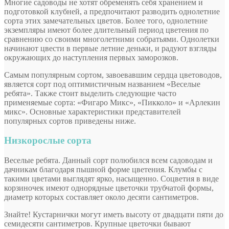
Многие садоводы не хотят обременять себя хранением и
подготовкой клубней, а предпочитают разводить однолетние
сорта этих замечательных цветов. Более того, однолетние
экземпляры имеют более длительный период цветения по
сравнению со своими многолетними собратьями. Однолетки
начинают цвести в первые летние деньки, и радуют взгляды
окружающих до наступления первых заморозков.
Самым популярным сортом, завоевавшим сердца цветоводов,
является сорт под оптимистичным названием «Веселые
ребята». Также стоит выделить следующие часто
применяемые сорта: «Фигаро Микс», «Пикколо» и «Арлекин
микс». Основные характеристики представителей
популярных сортов приведены ниже.
Низкорослые сорта
Веселые ребята
. Данный сорт полюбился всем садоводам и
дачникам благодаря пышной форме цветения. Клумбы с
такими цветами выглядят ярко, насыщенно. Соцветия в виде
корзиночек имеют однорядные цветочки трубчатой формы,
диаметр которых составляет около десяти сантиметров.
Знайте! Кустарнички могут иметь высоту от двадцати пяти до
семидесяти сантиметров. Крупные цветочки бывают