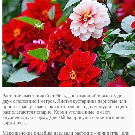
Растение имеет полый стебель, достигающий в высоту до
двух с половиной метров. Листья кустарника перистые или
простые, могут иметь окрас от зеленого до пурпурного цвета,
располагаются попарно. Корни утолщенные, имеют
клубневидную форму. Для Dáhlia присущи соцветия в виде
корзиночек.
Мексиканские индейцы называли растение «чичипатль» или