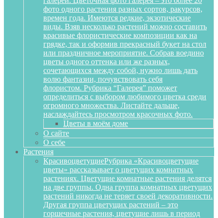
галереи. Цветочная фото галерея – это более 20
фото одного растения разных сортов, ракурсов,
времен года. Имеются редкие, экзотические
виды. Взяв несколько растений можно составить
красивые флористические композиции как на
грядке, так и оформив прекрасный букет на стол
или праздничное мероприятие. Собрав воедино
цветы одного оттенка или же разных,
сочетающихся между собой, нужно лишь дать
волю фантазии, почувствовать себя
флористом. Рубрика “Галерея” поможет
определиться с выбором любимого цветка среди
огромного множества. Листайте дальше,
наслаждайтесь просмотром красочных фото.
Цветы в моём доме
О сайте
О себе
Растения
Красивоцветущие
Рубрика «Красивоцветущие
цветы» рассказывает о цветущих комнатных
растениях. Цветущие комнатные растения делятся
на две группы. Одна группа комнатных цветущих
растений никогда не теряет своей декоративности.
Другая группа цветущих растений – это
горшечные растения, цветущие лишь в период