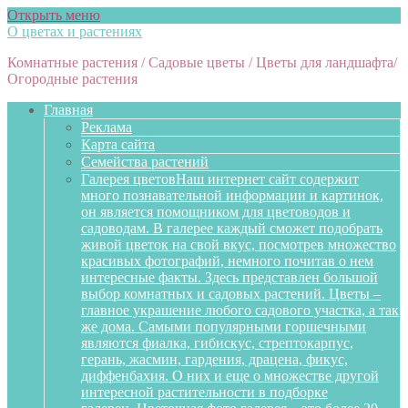
Открыть меню
О цветах и растениях
Комнатные растения / Садовые цветы / Цветы для ландшафта/
Огородные растения
Главная
Реклама
Карта сайта
Семейства растений
Галерея цветов
Наш интернет сайт содержит
много познавательной информации и картинок,
он является помощником для цветоводов и
садоводам. В галерее каждый сможет подобрать
живой цветок на свой вкус, посмотрев множество
красивых фотографий, немного почитав о нем
интересные факты. Здесь представлен большой
выбор комнатных и садовых растений. Цветы –
главное украшение любого садового участка, а так
же дома. Самыми популярными горшечными
являются фиалка, гибискус, стрептокарпус,
герань, жасмин, гардения, драцена, фикус,
диффенбахия. О них и еще о множестве другой
интересной растительности в подборке