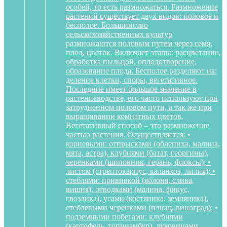
особей, то есть размножаться. Размножение
растений существует двух видов: половое и
бесполое. Большинство
сельскохозяйственных культур
размножаются половым путем через семя,
плод, цветок. Включает этапы: расцветание,
обработка пыльцой, оплодотворение,
образование плода. Бесполое разделяют на:
деление клетки, споры, вегетативное.
Последние имеет большое значение в
растениеводстве, его часто используют при
затрудненном половом пути, а так же при
выращивании комнатных цветов.
Вегетативный способ – это размножение
частью растения. Осуществляется: •
корневыми: отпрысками (облепиха, малина,
мята, астра), клубнями (батат, георгины),
черенками (шиповник, герань, флоксы); •
листом (стрептокарпус, каланхоэ, лилия); •
стеблями: прививкой (яблоня, слива,
вишня), отводками (малина, фикус,
гвоздика), усами (костяника, земляника),
стеблевыми черенками (плющ, виноград); •
подземными побегами: клубнями
(картофель, топинамбур), луковицами