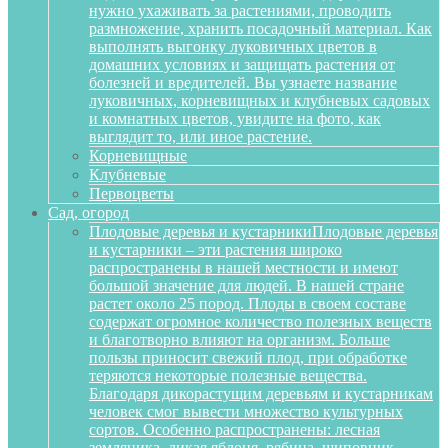
нужно ухаживать за растениями, проводить
размножение, хранить посадочный материал. Как
выполнять выгонку луковичных цветов в
домашних условиях и защищать растения от
болезней и вредителей. Вы узнаете название
луковичных, корневищных и клубневых садовых
и комнатных цветов, увидите на фото, как
выглядит то, или иное растение.
Корневищные
Клубневые
Первоцветы
Сад, огород
Плодовые деревья и кустарники
Плодовые деревья
и кустарники – эти растения широко
распространены в нашей местности и имеют
большой значение для людей. В нашей стране
растет около 25 пород. Плоды в своем составе
содержат огромное количество полезных веществ
и благотворно влияют на организм. Больше
пользы приносит свежий плод, при обработке
теряются некоторые полезные вещества.
Благодаря дикорастущим деревьям и кустарникам
человек смог вывести множество культурных
сортов. Особенно распространены: лесная
земляника, дикая яблоня, рябина, шиповник,