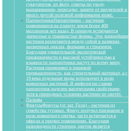
суккулентов, их фото, советы по уходу,
выращиванию, пересадке, защите от вредителей и
много другой полезной информации ниже.
Папоротники
Папоротники – растения,
появившиеся на планете земля более 400
миллионов нет назад. В природе встречаются
древесные и травянистые формы. Эти древнейшие
растения различаются между собой в размерах,
жизненных циклах, формами и строением.
Благодаря удивительной экологической
приживаемости и высокой устойчивостью к
влажности папоротники растут по всему миру.
Растения применяют в пищевой
промышленности, как строительный материал, а с
19 века отдельные виды используют в роли
комнатных растений. В мифологии славян
папоротник наделен магическими свойствами,
хотя в природных условиях растение не цветёт.
Пальмы
Фикусы
Фикусы (от лат. Ficus) – растения из
семейства тутовых. Фикус получил признание в
роли комнатного цветка, часто встречается в
офисах и прочих помещениях. Благодаря
разновидности строения, цветок является