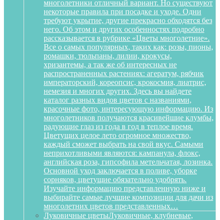
многолетники отличный вариант. Но существуют
некоторые правила при посадке и уходе. Одни
требуют укрытие, другие прекрасно обходятся без
него. Об этом и других особенностях подробно
рассказывается в рубрике «Цветы многолетние».
Все о самых популярных, таких как: розы, пионы,
ромашки, тюльпаны, лилии, крокусы,
хризантемы, а так же об интересных не
распространенных растениях: агератум, рябчик
императорский, кореопсис, крокосмия, лиатрис,
немезия и многих других. Здесь вы найдете
каталог разных видов цветов с названиями,
красочные фото, интересующую информацию. Из
многолетников получаются красивейшие клумбы,
радующие глаз из года в год в теплое время.
Цветущих целое лето огромное множество,
каждый сможет выбрать на свой вкус. Самыми
неприхотливыми являются: кампанула, флокс,
английская роза, гипсофила метельчатая, лозинка.
Основной уход заключается в поливе, уборке
сорняков, цветущие обязательно удобрять.
Изучайте информацию представленную ниже и
выбирайте самые лучшие композиции для дачи из
многолетних цветов представленных…
Луковичные цветы
Луковичные, клубневые,