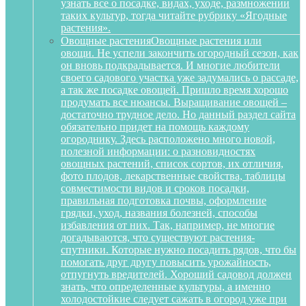
узнать все о посадке, видах, уходе, размножении
таких культур, тогда читайте рубрику «Ягодные
растения».
Овощные растения
Овощные растения или
овощи. Не успели закончить огородный сезон, как
он вновь подкрадывается. И многие любители
своего садового участка уже задумались о рассаде,
а так же посадке овощей. Пришло время хорошо
продумать все нюансы. Выращивание овощей –
достаточно трудное дело. Но данный раздел сайта
обязательно придет на помощь каждому
огороднику. Здесь расположено много новой,
полезной информации: о разновидностях
овощных растений, список сортов, их отличия,
фото плодов, лекарственные свойства, таблицы
совместимости видов и сроков посадки,
правильная подготовка почвы, оформление
грядки, уход, названия болезней, способы
избавления от них. Так, например, не многие
догадываются, что существуют растения-
спутники. Которые нужно посадить рядов, что бы
помогать друг другу повысить урожайность,
отпугнуть вредителей. Хороший садовод должен
знать, что определенные культуры, а именно
холодостойкие следует сажать в огород уже при