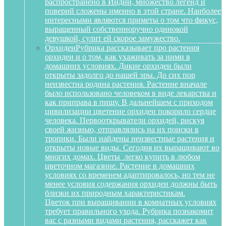
распространено в Индии, множество легенд и
поверий сложены именно в этой стране. Наиболее
интересными являются приметы о том что фикус,
выращенный собственноручно одинокой
девушкой, сулит ей скорое замужество.
Орхидеи
Рубрика рассказывает про растения
орхидеи и о том, как ухаживать за ними в
домашних условиях. Дикие орхидеи были
открыты задолго до нашей эры. До сих пор
неизвестна родина растения. Растение вначале
было использовано человеком в виде лекарства и
как приправа в пищу. В дальнейшем с приходом
цивилизации цветение орхидеи покорило сердце
человека. Первооткрыватели орхидей, рискуя
своей жизнью, отправлялись на их поиски в
тропики. Были найдены неизвестные растения и
открыты новые виды. Сегодня их выращивают во
многих домах. Цветы легко купить в любом
цветочном магазине. Растение в домашних
условиях со временем адаптировалось, но тем не
менее условия содержания орхидеи должны быть
близки их природным характеристикам.
Цветок при выращивании в комнатных условиях
требует правильного ухода. Рубрика познакомит
вас с разными видами растения, расскажет как