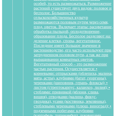
особей, то есть размножаться. Размножение
растений существует двух видов: половое и
бесполое. Большинство
сельскохозяйственных культур
размножаются половым путем через семя,
плод, цветок. Включает этапы: расцветание,
обработка пыльцой, оплодотворение,
образование плода. Бесполое разделяют на:
деление клетки, споры, вегетативное.
Последние имеет большое значение в
растениеводстве, его часто используют при
затрудненном половом пути, а так же при
выращивании комнатных цветов.
Вегетативный способ – это размножение
частью растения. Осуществляется: •
корневыми: отпрысками (облепиха, малина,
мята, астра), клубнями (батат, георгины),
черенками (шиповник, герань, флоксы); •
листом (стрептокарпус, каланхоэ, лилия); •
стеблями: прививкой (яблоня, слива,
вишня), отводками (малина, фикус,
гвоздика), усами (костяника, земляника),
стеблевыми черенками (плющ, виноград); •
подземными побегами: клубнями
(картофель, топинамбур), луковицами