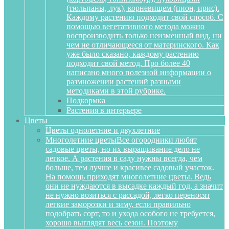
(тюльпаны, лук), корневищем (пион, ирис).
Каждому растению подходит свой способ. С
помощью вегетативного метода можно
воспроизводить только неизменный вид, ни
чем не отличающееся от материнского. Как
уже было сказано, каждому растению
подходит свой метод. Про более 40
написано много полезной информации о
размножении растений разными
методиками в этой рубрике.
Подкормка
Растения в интерьере
Цветы
Цветы однолетние и двухлетние
Многолетние цветы
Все огородники любят
садовые цветы, но их выращивание дело не
легкое. А растения в саду нужны всегда, чем
больше, тем лучше и красивее садовый участок.
На помощь приходят многолетние цветы. Ведь
они не нуждаются в высадке каждый год, а значит
не нужно возиться с рассадой, легко переносят
легкие заморозки и зиму, если правильно
подобрать сорт, то и ухода особого не требуется,
хорошо выглядят весь сезон. Поэтому