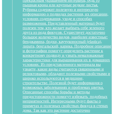
прекрасным украшением интерьера, будь то
пышная крона или крупные редкие листья.
Рубрика содержит полезную и интересную
информацию о подвидах растения, их описании,
условиях содержания, уходе и способах
размножения. Представленный материал будет
полезен тем, кто желает выбрать себе зеленого
друга из рода фикусов. Существует достаточно
большое количество видов, наиболее известные:
бенджамина, бодхи, каучуконосный (elastica),
лирата, бенгальский, карика. Подробное описание
и фотографии помогут определить растение к
конкретному подвиду и узнать немаловажные
характеристики для выращивания их в домашних
условиях. Из представленного материала вы
узнаете, какие виды считаются священными и
реликтовыми, обладают полезными свойствами и
широко используются в медицине,
строительстве. Полезной будет информация о
возможных заболеваниях и проблемах цветка.
Описанные способы борьбы и методы
предосторожности помогут избежать подобных
неприятностей. Интересными будут факты о
приметах и полезных свойствах фикуса в стенах
дома. Так как это растение достаточно