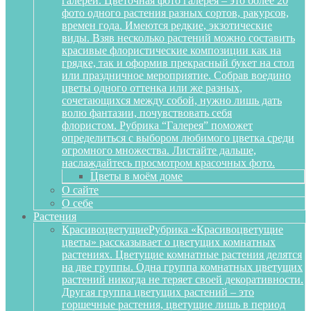
галереи. Цветочная фото галерея – это более 20
фото одного растения разных сортов, ракурсов,
времен года. Имеются редкие, экзотические
виды. Взяв несколько растений можно составить
красивые флористические композиции как на
грядке, так и оформив прекрасный букет на стол
или праздничное мероприятие. Собрав воедино
цветы одного оттенка или же разных,
сочетающихся между собой, нужно лишь дать
волю фантазии, почувствовать себя
флористом. Рубрика “Галерея” поможет
определиться с выбором любимого цветка среди
огромного множества. Листайте дальше,
наслаждайтесь просмотром красочных фото.
Цветы в моём доме
О сайте
О себе
Растения
Красивоцветущие
Рубрика «Красивоцветущие
цветы» рассказывает о цветущих комнатных
растениях. Цветущие комнатные растения делятся
на две группы. Одна группа комнатных цветущих
растений никогда не теряет своей декоративности.
Другая группа цветущих растений – это
горшечные растения, цветущие лишь в период