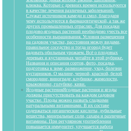
клюква. Которые с древних времен используются
в качестве лечения различных заболеваний.
Служат источником камеди и смол, благодаря
чему используются в фармацевтической, а так же
других промышленных отраслях. Для посадки
плодово-ягодных растений необходимо учесть все
особенности выращивания. Условия размещения
на садовом участке, расстояния между видами,
правильное соседство и тогда огород будет
радовать обильным урожаем. Всё о плодовых
деревьях и кустарниках читайте в этой рубрике.
Названия и описания сортов, фото, посадка,
подготовка к зиме, размножение, уход, болезни
кустарников. О малине, черной, красной, белой
смородине, винограде, клубнике, жимолости,
крыжовнике, голубике, киви.
Ягодные растения
Ягодные растения и ягоды
должны присутствовать на каждом садовом
участке. Плоды можно назвать сладкими
натуральными витаминами. В их составе
содержаться органические кислоты, дубильные
вещества, минеральные соли, сахара и различные
витамины. При регулярном употреблении
повышается иммунитет, улучшается работа