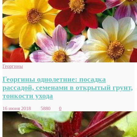
Георгины
Георгины однолетние: посадка
рассадой, семенами в открытый грунт,
тонкости ухода
16 июня 2018
5880
0