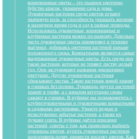
корневищные цветы – это пышное цветение,
буйство красок, украшение сада и дома.
Луковичные растения среди цветов играют
значимую роль, за способность украшать жилище
в различное время года и сад в разные периоды.
Использовать луковичные, корневищные и
клубневые растения можно по-разному. Довольно
часто луковичные цветы применяют в технике
выгонки, добиваясь цветения растений раньше
положенного срока. Комнатными являются самые
выдержанные луковичные цветы. Есть среди них
такие растения, которые не теряют листву целый
год. Они заслуживают названия декоративно
цветущие. Другие луковичные растения
сбрасывают листья. Такие растения зимой хранят
в горшках без полива. Луковицы других растений
хранят в торфе, а с началом вегетации снова
сажают в горшки. В рубрике вы познакомитесь с
клубнелуковичными и луковичными комнатными
и садовыми растениями. Узнаете редкие и
незаслуженно забытые растения, а также их
лучшие сорта. В рубрике даётся описание
растений, советы о том, как правильно выбрать
луковицы цветов, купить луковичные растения,
подготовить почву, провести посадку цветов. Как