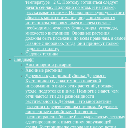
температуре +2 С. Поэтому готовиться следует
начать сейчас. Подробно об этом, и не только,
рассказывается ниже. На овощные культуры стоит
обратить много внимания, ведь они являются
источником здоровья, имея в своем составе
необходимые человеку белки, жиры, углеводы,
множество витаминов. Овощные растения
должны быть посажены по всем правилам, а самое
главное с любовью, тогда, они принесут только
радость и пользу.
Садовая техника
Ландшафт
Альпинарии и рокарии
Хвойные растения
Деревья и кустарники
Рубрика Деревья и
Кустарники содержит много полезной
информации о видах этих растений, посадке,
уходе, подготовке к зиме. Немногие знают, чем
отличаются эти две разновидности
растительности. Деревья – это многолетние
растения с одеревеневшим стволом. Разделяют
лиственные и хвойные. Лиственные
распространены больше благодаря своему легкому
адаптированию к изменениям окружающей
среды. Кустарники же ствола не имеют, ветви