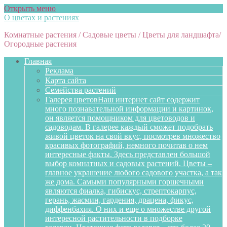
Открыть меню
О цветах и растениях
Комнатные растения / Садовые цветы / Цветы для ландшафта/
Огородные растения
Главная
Реклама
Карта сайта
Семейства растений
Галерея цветов
Наш интернет сайт содержит
много познавательной информации и картинок,
он является помощником для цветоводов и
садоводам. В галерее каждый сможет подобрать
живой цветок на свой вкус, посмотрев множество
красивых фотографий, немного почитав о нем
интересные факты. Здесь представлен большой
выбор комнатных и садовых растений. Цветы –
главное украшение любого садового участка, а так
же дома. Самыми популярными горшечными
являются фиалка, гибискус, стрептокарпус,
герань, жасмин, гардения, драцена, фикус,
диффенбахия. О них и еще о множестве другой
интересной растительности в подборке