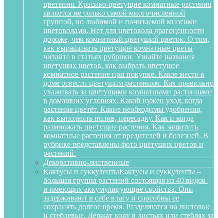
цветения. Красиво-цветущие комнатные растения
является не только самой многочисленной
группой, но любимой и почитаемой многими
цветоводами. Нет для цветовода драгоценности
дороже, чем комнатный цветущий цветок. О том,
как выращивать цветущие комнатные цветы
читайте в статьях рубрики. Узнайте названия
цветущих цветов, как выбрать цветущее
комнатное растение при покупке. Какое место в
доме отвести цветущим растениям. Как правильно
ухаживать за цветущими комнатными растениями
в домашних условиях. Какой нужен уход, когда
растение цветёт. Какие необходимы удобрения,
как выполнять полив, пересадку. Как и когда
размножать цветущие растения. Как защитить
комнатные растения от вредителей и болезней. В
рубрике представлены фото цветущих цветов и
растений.
Декоративно-лиственные
Кактусы и суккуленты
Кактусы и суккуленты –
большая группа растений состоящая из 40 видов
и имеющих аккумулирующие свойства. Они
задерживают в себе влагу и способны ее
сохранять долгое время. Разделяются на листовые
и стеблевые. Держат воду в листьях или стеблях за