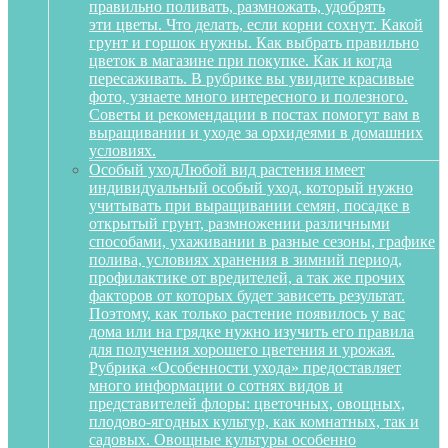
правильно поливать, размножать, удобрять
эти цветы. Что делать, если корни сохнут. Какой
грунт и горшок нужны. Как выбрать правильно
цветок в магазине при покупке. Как и когда
пересаживать. В рубрике вы увидите красивые
фото, узнаете много интересного и полезного.
Советы и рекомендации в постах помогут вам в
выращивании и уходе за орхидеями в домашних
условиях.
Особый уход
Любой вид растения имеет
индивидуальный особый уход, который нужно
учитывать при выращивании семян, посадке в
открытый грунт, размножении различными
способами, ухаживании в разные сезоны, графике
полива, условиях хранения в зимний период,
профилактике от вредителей, а так же прочих
факторов от которых будет зависеть результат.
Поэтому, как только растение появилось у вас
дома или на грядке нужно изучить его правила
для получения хорошего цветения и урожая.
Рубрика «Особенности ухода» предоставляет
много информации о сотнях видов и
представителей флоры: цветочных, овощных,
плодово-ягодных культур, как комнатных, так и
садовых. Овощные культуры особенно