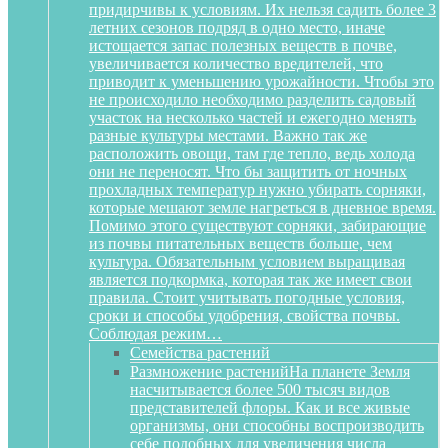
придирчивы к условиям. Их нельзя садить более 3
летних сезонов подряд в одно место, иначе
истощается запас полезных веществ в почве,
увеличивается количество вредителей, что
приводит к уменьшению урожайности. Чтобы это
не происходило необходимо разделить садовый
участок на несколько частей и ежегодно менять
разные культуры местами. Важно так же
расположить овощи, там где тепло, ведь холода
они не переносят. Что бы защитить от ночных
прохладных температур нужно убирать сорняки,
которые мешают земле нагреться в дневное время.
Помимо этого существуют сорняки, забирающие
из почвы питательных веществ больше, чем
культура. Обязательным условием выращивая
является подкормка, которая так же имеет свои
правила. Стоит учитывать погодные условия,
сроки и способы удобрения, свойства почвы.
Соблюдая режим…
Семейства растений
Размножение растений
На планете Земля
насчитывается более 500 тысяч видов
представителей флоры. Как и все живые
организмы, они способны воспроизводить
себе подобных для увеличения числа