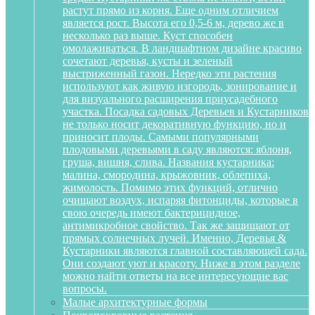
растут прямо из корня. Еще одним отличием
является рост. Высота его 0,5-6 м, дерево же в
несколько раз выше. Куст способен
омолаживаться. В ландшафтном дизайне красиво
сочетают деревья, кусты и зеленый
выстриженный газон. Нередко эти растения
используют как живую изгородь, зонирование и
для визуального расширения приусадебного
участка. Посадка садовых Деревьев и Кустарников
не только носит декоративную функцию, но и
приносит плоды. Самыми популярными
плодовыми деревьями в саду являются: яблоня,
груша, вишня, слива. Названия кустарника:
малина, смородина, крыжовник, облепиха,
жимолость. Помимо этих функций, отлично
очищают воздух, испаряя фитонциды, которые в
свою очередь имеют бактерицидное,
антимикробное свойство. Так же защищают от
прямых солнечных лучей. Именно, Деревья &
Кустарники являются главной составляющей сада.
Они создают уют и красоту. Ниже в этом разделе
можно найти ответы на все интересующие вас
вопросы.
Малые архитектурные формы