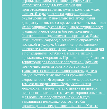
сердца, налаживается пищеварение. Часто
используют плоды в кулинарии для
приготовления варенья, джема, компота, желе,
киселя. Ягоды делятся на дикорастущие и
окультуренные. Изначально все ягоды были
дикорастущими, но со временем человек научился
их выращивать у себя в саду, но растущие в лесу
ягодники имеют состав богаче, полезнее и
благотворно воздействуют на организм. Даже
начинающий садовод с легкостью справиться с
посадкой и уходом. Самими неприхотливыми
являются: жимолость, ирга, облепиха, актинидия,
а популярными: клубника, малина, вишня,
крыжовник, смородина. Правильно подобранная
территория для посева залог успеха. Другими
преимуществами ягодных кустарников и
травянистых являются выносливость, даже в
самую лютую зиму, высокая урожайность,
скороспелость. Ягодники так же хорошо сажать,
тем кто разводит пчел. Ведь растения эти
медоносны, а пчелы летая с цветка на цветок,
переносят пылинки, тем самым хорошо опыляют.
Для большей плодовитости лучше в саду
выращивать несколько сортов, что бы
происходило перекрестное опыление. Хотите