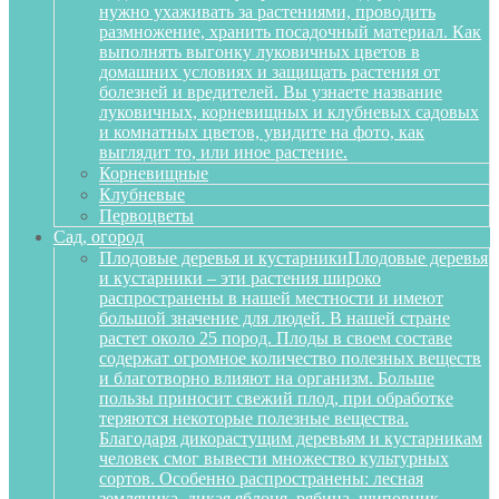
нужно ухаживать за растениями, проводить
размножение, хранить посадочный материал. Как
выполнять выгонку луковичных цветов в
домашних условиях и защищать растения от
болезней и вредителей. Вы узнаете название
луковичных, корневищных и клубневых садовых
и комнатных цветов, увидите на фото, как
выглядит то, или иное растение.
Корневищные
Клубневые
Первоцветы
Сад, огород
Плодовые деревья и кустарники
Плодовые деревья
и кустарники – эти растения широко
распространены в нашей местности и имеют
большой значение для людей. В нашей стране
растет около 25 пород. Плоды в своем составе
содержат огромное количество полезных веществ
и благотворно влияют на организм. Больше
пользы приносит свежий плод, при обработке
теряются некоторые полезные вещества.
Благодаря дикорастущим деревьям и кустарникам
человек смог вывести множество культурных
сортов. Особенно распространены: лесная
земляника, дикая яблоня, рябина, шиповник,