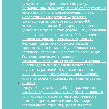
суккулентов, их фото, советы по уходу,
выращиванию, пересадке, защите от вредителей и
много другой полезной информации ниже.
Папоротники
Папоротники – растения,
появившиеся на планете земля более 400
миллионов нет назад. В природе встречаются
древесные и травянистые формы. Эти древнейшие
растения различаются между собой в размерах,
жизненных циклах, формами и строением.
Благодаря удивительной экологической
приживаемости и высокой устойчивостью к
влажности папоротники растут по всему миру.
Растения применяют в пищевой
промышленности, как строительный материал, а с
19 века отдельные виды используют в роли
комнатных растений. В мифологии славян
папоротник наделен магическими свойствами,
хотя в природных условиях растение не цветёт.
Пальмы
Фикусы
Фикусы (от лат. Ficus) – растения из
семейства тутовых. Фикус получил признание в
роли комнатного цветка, часто встречается в
офисах и прочих помещениях. Благодаря
разновидности строения, цветок является