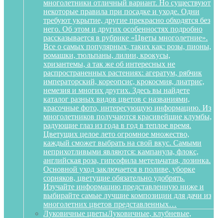
многолетники отличный вариант. Но существуют
некоторые правила при посадке и уходе. Одни
требуют укрытие, другие прекрасно обходятся без
него. Об этом и других особенностях подробно
рассказывается в рубрике «Цветы многолетние».
Все о самых популярных, таких как: розы, пионы,
ромашки, тюльпаны, лилии, крокусы,
хризантемы, а так же об интересных не
распространенных растениях: агератум, рябчик
императорский, кореопсис, крокосмия, лиатрис,
немезия и многих других. Здесь вы найдете
каталог разных видов цветов с названиями,
красочные фото, интересующую информацию. Из
многолетников получаются красивейшие клумбы,
радующие глаз из года в год в теплое время.
Цветущих целое лето огромное множество,
каждый сможет выбрать на свой вкус. Самыми
неприхотливыми являются: кампанула, флокс,
английская роза, гипсофила метельчатая, лозинка.
Основной уход заключается в поливе, уборке
сорняков, цветущие обязательно удобрять.
Изучайте информацию представленную ниже и
выбирайте самые лучшие композиции для дачи из
многолетних цветов представленных…
Луковичные цветы
Луковичные, клубневые,