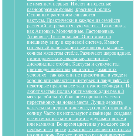
не имением первых. Имеют интересные
разнообразные формы, красивый облик.
Основным растением считаются
кактусы. Практически в каждом из семейств
растений встречаются суккуленты. Такие виды
как Аизовые, Молочайные, Ластовневые,
Агавовые, Толстянковые. Они схожи по
внешнему виду и корневой системе. Имеют
синеватый налет, защитные колючки на своем
сочном мясистом стебле. Различают шаровидные,
цилиндрические, овальные, членистые,
дисковидные стебли. Кактусы и суккуленты
цветоводы любят выращивать в домашних
условиях , так как они не прихотливы в уходе и
хорошо вписываются в интерьер и ландшафт. Но
некоторые правила все таки нужно соблюдать. Не
любят частый полив (оптимально один раз в 3
месяца, обильно), большие горшки и частую
перестановку на новые места. Лучше держать
кактусы на подоконнике всегда одной стороной к
солнцу. Часто их используют дизайнеры, создавая
все возможные композиции с другими цветами
или камнями. Во время цветения у каждого свои
необычные цветки, некоторые появляются только
на одну ночь. Все что нужно о разновидностях