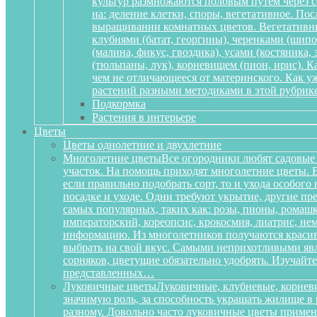
культур размножаются половым путем через се
на: деление клетки, споры, вегетативное. По
выращивании комнатных цветов. Вегетативный
клубнями (батат, георгины), черенками (шипов
(малина, фикус, гвоздика), усами (костяника
(тюльпаны, лук), корневищем (пион, ирис). 
чем не отличающееся от материнского. Как у
растений разными методиками в этой рубрике
Подкормка
Растения в интерьере
Цветы
Цветы однолетние и двухлетние
Многолетние цветы
Все огородники любят садовые 
участок. На помощь приходят многолетние цветы. Ве
если правильно подобрать сорт, то и ухода особог
посадке и уходе. Одни требуют укрытие, другие пре
самых популярных, таких как: розы, пионы, ромашк
императорский, кореопсис, крокосмия, лиатрис, не
информацию. Из многолетников получаются красиве
выбрать на свой вкус. Самыми неприхотливыми явля
сорняков, цветущие обязательно удобрять. Изучай
представленных…
Луковичные цветы
Луковичные, клубневые, корневи
значимую роль, за способность украшать жилище в 
разному. Довольно часто луковичные цветы приме