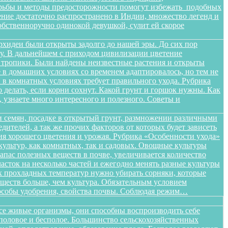
орьбы и методы предосторожности помогут избежать подобных
тение достаточно распространено в Индии, множество легенд и
бственноручно одинокой девушкой, сулит ей скорое
орхидеи были открыты задолго до нашей эры. До сих пор
ищу. В дальнейшем с приходом цивилизации цветение
в тропики. Были найдены неизвестные растения и открыты
в домашних условиях со временем адаптировалось, но тем не
в комнатных условиях требует правильного ухода. Рубрика
о делать, если корни сохнут. Какой грунт и горшок нужны. Как
, узнаете много интересного и полезного. Советы и
 семян, посадке в открытый грунт, размножении различными
дителей, а так же прочих факторов от которых будет зависеть
ения хорошего цветения и урожая. Рубрика «Особенности ухода»
ультур, как комнатных, так и садовых. Овощные культуры
запас полезных веществ в почве, увеличивается количество
сток на несколько частей и ежегодно менять разные культуры
ых прохладных температур нужно убирать сорняки, которые
ществ больше, чем культура. Обязательным условием
способы удобрения, свойства почвы. Соблюдая режим…
все живые организмы, они способны воспроизводить себе
 половое и бесполое. Большинство сельскохозяйственных