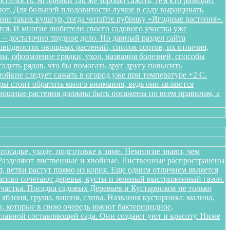
спелость. Ягодники так же хорошо сажать, тем кто разводит
ляют. Для большей плодовитости лучше в саду выращивать
нии таких культур, тогда читайте рубрику «Ягодные растения».
ся. И многие любители своего садового участка уже
– достаточно трудное дело. Но данный раздел сайта
овидностях овощных растений, список сортов, их отличия,
ы, оформление грядки, уход, названия болезней, способы
адить рядов, что бы помогать друг другу повысить
ойкие следует сажать в огород уже при температуре +2 С.
уры стоит обратить много внимания, ведь они являются
Овощные растения должны быть посажены по всем правилам, а
осадке, уходе, подготовке к зиме. Немногие знают, чем
. Разделяют лиственные и хвойные. Лиственные распространены
 ветви растут прямо из корня. Еще одним отличием является
расиво сочетают деревья, кусты и зеленый выстриженный газон.
частка. Посадка садовых Деревьев и Кустарников не только
блоня, груша, вишня, слива. Названия кустарника: малина,
, которые в свою очередь имеют бактерицидное,
лавной составляющей сада. Они создают уют и красоту. Ниже