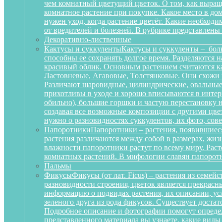
чем комнатный цветущий цветок. О том, как выращ
комнатное растение при покупке. Какое место в д
нужен уход, когда растение цветёт. Какие необход
от вредителей и болезней. В рубрике представлены
Декоративно-лиственные
Кактусы и суккуленты
Кактусы и суккуленты – бол
способны ее сохранять долгое время. Разделяются 
красивый облик. Основным растением считаются ка
Ластовневые, Агавовые, Толстянковые. Они схожи 
Различают шаровидные, цилиндрические, овальные,
прихотливы в уходе и хорошо вписываются в интерь
обильно), большие горшки и частую перестановку н
создавая все возможные композиции с другими цвет
нужно о разновидностях суккулентов, их фото, сов
Папоротники
Папоротники – растения, появившиеся
растения различаются между собой в размерах, жи
влажности папоротники растут по всему миру. Рас
комнатных растений. В мифологии славян папоротн
Пальмы
Фикусы
Фикусы (от лат. Ficus) – растения из семе
разновидности строения, цветок является прекрас
информацию о подвидах растения, их описании, усл
зеленого друга из рода фикусов. Существует достат
Подробное описание и фотографии помогут определ
представленного материала вы узнаете, какие вид