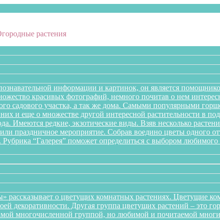
Огородные растения
познавательной информации и картинок, он является помощнико
множество красивых фотографий, немного почитав о нем интере
го садового участка, а так же дома. Самыми популярными горше
них и еще о множестве другой интересной растительности в подб
года. Имеются редкие, экзотические виды. Взяв несколько раст
л или праздничное мероприятие. Собрав воедино цветы одного 
. Рубрика “Галерея” поможет определиться с выбором любимого 
» рассказывает о цветущих комнатных растениях. Цветущие ком
оей декоративности. Другая группа цветущих растений – это го
самой многочисленной группой, но любимой и почитаемой многи