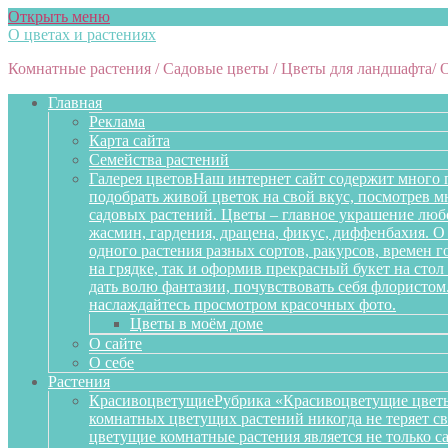
Открыть меню
О цветах и растениях
Комнатные растения / Садовые цветы / Цветы для ландшафта/ 
Главная
Реклама
Карта сайта
Семейства растений
Галерея цветов
Наш интернет сайт содержит много 
подобрать живой цветок на свой вкус, посмотрев 
садовых растений. Цветы – главное украшение любо
жасмин, гардения, драцена, фикус, диффенбахия. О 
одного растения разных сортов, ракурсов, времен 
на грядке, так и оформив прекрасный букет на сто
дать волю фантазии, почувствовать себя флористом
наслаждайтесь просмотром красочных фото.
Цветы в моём доме
О сайте
О себе
Растения
Красивоцветущие
Рубрика «Красивоцветущие цветы
комнатных цветущих растений никогда не теряет св
цветущие комнатные растения является не только 