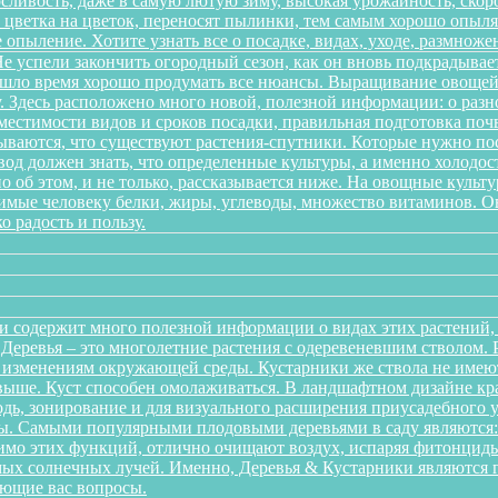
ливость, даже в самую лютую зиму, высокая урожайность, скоро
 с цветка на цветок, переносят пылинки, тем самым хорошо опы
 опыление. Хотите узнать все о посадке, видах, уходе, размноже
 успели закончить огородный сезон, как он вновь подкрадывает
ришло время хорошо продумать все нюансы. Выращивание овощей 
. Здесь расположено много новой, полезной информации: о разн
местимости видов и сроков посадки, правильная подготовка почв
дываются, что существуют растения-спутники. Которые нужно пос
од должен знать, что определенные культуры, а именно холодост
о об этом, и не только, рассказывается ниже. На овощные культ
одимые человеку белки, жиры, углеводы, множество витаминов. 
о радость и пользу.
и содержит много полезной информации о видах этих растений, п
. Деревья – это многолетние растения с одеревеневшим стволом
 изменениям окружающей среды. Кустарники же ствола не имеют,
аз выше. Куст способен омолаживаться. В ландшафтном дизайне к
дь, зонирование и для визуального расширения приусадебного у
. Самыми популярными плодовыми деревьями в саду являются: я
мо этих функций, отлично очищают воздух, испаряя фитонциды
ых солнечных лучей. Именно, Деревья & Кустарники являются г
ующие вас вопросы.