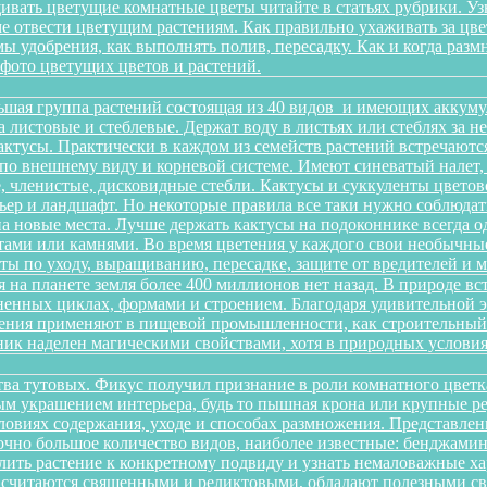
ивать цветущие комнатные цветы читайте в статьях рубрики. Уз
оме отвести цветущим растениям. Как правильно ухаживать за 
имы удобрения, как выполнять полив, пересадку. Как и когда раз
 фото цветущих цветов и растений.
ьшая группа растений состоящая из 40 видов и имеющих аккуму
на листовые и стеблевые. Держат воду в листьях или стеблях за
ктусы. Практически в каждом из семейств растений встречаютс
по внешнему виду и корневой системе. Имеют синеватый налет,
 членистые, дисковидные стебли. Кактусы и суккуленты цветов
ер и ландшафт. Но некоторые правила все таки нужно соблюдать
а новые места. Лучше держать кактусы на подоконнике всегда о
ами или камнями. Во время цветения у каждого свои необычные 
еты по уходу, выращиванию, пересадке, защите от вредителей и
 на планете земля более 400 миллионов нет назад. В природе в
зненных циклах, формами и строением. Благодаря удивительной
тения применяют в пищевой промышленности, как строительный м
ик наделен магическими свойствами, хотя в природных условиях
йства тутовых. Фикус получил признание в роли комнатного цветк
ным украшением интерьера, будь то пышная крона или крупные р
овиях содержания, уходе и способах размножения. Представленн
очно большое количество видов, наиболее известные: бенджамина, 
ить растение к конкретному подвиду и узнать немаловажные х
ы считаются священными и реликтовыми, обладают полезными с