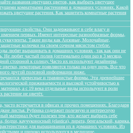
найте названия цветущих цветов, как выбрать цветущее
цветущими комнатными растениями в домашних условиях. Какой
множать цветущие растения. Как защитить комнатные растения
лирующие свойства. Они задерживают в себе влагу и
 не имением первых. Имеют интересные разнообразные формы,
я суккуленты. Такие виды как Аизовые, Молочайные,
 защитные колючки на своем сочном мясистом стебле.
оды любят выращивать в домашних условиях , так как они не
. Не любят частый полив (оптимально один раз в 3 месяца,
дной стороной к солнцу. Часто их используют дизайнеры,
цветки, некоторые появляются только на одну ночь. Все что
 много другой полезной информации ниже.
стречаются древесные и травянистые формы. Эти древнейшие
 экологической приживаемости и высокой устойчивостью к
атериал, а с 19 века отдельные виды используют в роли
 растение не цветёт.
а, часто встречается в офисах и прочих помещениях. Благодаря
едкие листья. Рубрика содержит полезную и интересную
ый материал будет полезен тем, кто желает выбрать себе
бодхи, каучуконосный (elastica), лирата, бенгальский, карика.
арактеристики для выращивания их в домашних условиях. Из
войствами и широко используются в медицине,