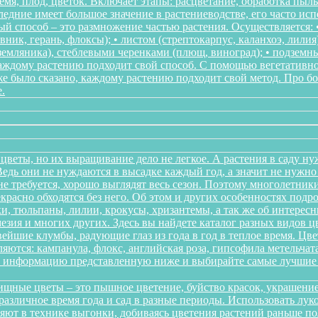
мя, плод, цветок. Включает этапы: расцветание, обработка пыл
следние имеет большое значение в растениеводстве, его часто ис
 способ – это размножение частью растения. Осуществляется: • 
ник, герань, флоксы); • листом (стрептокарпус, каланхоэ, лилия
, земляника), стеблевыми черенками (плющ, виноград); • подзем
Каждому растению подходит свой способ. С помощью вегетативн
же было сказано, каждому растению подходит свой метод. Про 
.
цветы, но их выращивание дело не легкое. А растения в саду ну
дь они не нуждаются в высадке каждый год, а значит не нужно в
о не требуется, хорошо выглядят весь сезон. Поэтому многолетн
красно обходятся без него. Об этом и других особенностях подр
и, тюльпаны, лилии, крокусы, хризантемы, а так же об интересн
мезия и многих других. Здесь вы найдете каталог разных видов 
йшие клумбы, радующие глаз из года в год в теплое время. Цв
ются: кампанула, флокс, английская роза, гипсофила метельчата
те информацию представленную ниже и выбирайте самые лучшие 
щные цветы – это пышное цветение, буйство красок, украшение
различное время года и сад в разные периоды. Использовать л
няют в технике выгонки, добиваясь цветения растений раньше 