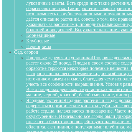
луковичные цветы. Есть среди них такие растения,
сбрасывают листья. Такие растения зимой хранят в
познакомитесь с клубнелуковичными и луковичными
даётся описание растений, советы о том, как прав
ухаживать за растениями, проводить размножение,
болезней и вредителей. Вы узнаете название луков
Корневищные
Клубневые
Первоцветы
Сад, огород
Плодовые деревья и кустарники
Плодовые деревья и
растет около 25 пород. Плоды в своем составе сод
обработке теряются некоторые полезные вещества.
распространены: лесная земляника, дикая яблоня, 
источником камеди и смол, благодаря чему исполь
учесть все особенности выращивания. Условия разм
Всё о плодовых деревьях и кустарниках читайте в э
малине, черной, красной, белой смородине, виногр
Ягодные растения
Ягодные растения и ягоды должн
содержаться органические кислоты, дубильные вещ
работа сердца, налаживается пищеварение. Часто и
окультуренные. Изначально все ягоды были дикорас
полезнее и благотворно воздействуют на организм
облепиха, актинидия, а популярными: клубника, м