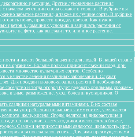
я декоративно цветущие. Другие луковичные растения
а с началом вегетации снова сажают в горшки. В рубрике вы
женно забытые растения, а также их лучшие сорта. В рубрике
дготовить почву, провести посадку цветов. Как нужно
ных цветов в домашних условиях и защищать растения от
идите на фото, как выглядит то, или иное растение.
стности и имеют большой значение для людей. В нашей стране
яют на организм. Больше пользы приносит свежий плод, при
вывести множество культурных сортов. Особенно
тся в качестве лечения различных заболеваний. Служат
слях. Для посадки плодово-ягодных растений необходимо
е соседство и тогда огород будет радовать обильным урожаем.
овка к зиме, размножение, уход, болезни кустарников. О
вать сладкими натуральными витаминами. В их составе
егулярном употреблении повышается иммунитет, улучшается
 компота, желе, киселя. Ягоды делятся на дикорастущие и
 саду, но растущие в лесу ягодники имеют состав богаче,
и уходом. Самими неприхотливыми являются: жимолость, ирга,
ерритория для посева залог успеха. Другими преимуществами