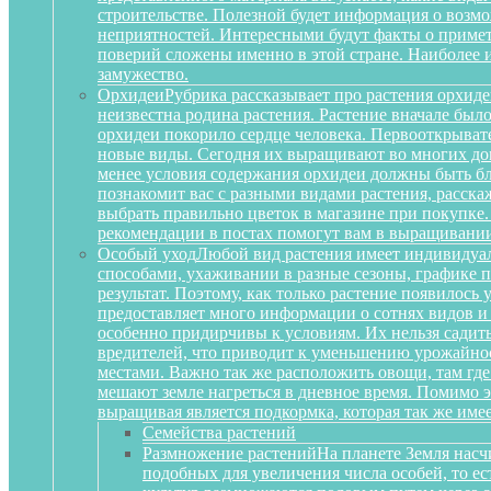
строительстве. Полезной будет информация о воз
неприятностей. Интересными будут факты о примета
поверий сложены именно в этой стране. Наиболее 
замужество.
Орхидеи
Рубрика рассказывает про растения орхиде
неизвестна родина растения. Растение вначале был
орхидеи покорило сердце человека. Первооткрыват
новые виды. Сегодня их выращивают во многих дом
менее условия содержания орхидеи должны быть бл
познакомит вас с разными видами растения, расскаж
выбрать правильно цветок в магазине при покупке.
рекомендации в постах помогут вам в выращивании
Особый уход
Любой вид растения имеет индивидуа
способами, ухаживании в разные сезоны, графике п
результат. Поэтому, как только растение появилось
предоставляет много информации о сотнях видов и
особенно придирчивы к условиям. Их нельзя садить 
вредителей, что приводит к уменьшению урожайност
местами. Важно так же расположить овощи, там где
мешают земле нагреться в дневное время. Помимо 
выращивая является подкормка, которая так же им
Семейства растений
Размножение растений
На планете Земля насч
подобных для увеличения числа особей, то е