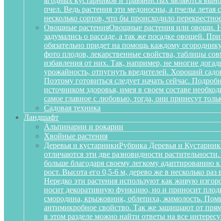
ягодных кустарников и травянистых являются вынос
пчел. Ведь растения эти медоносны, а пчелы летая
несколько сортов, что бы происходило перекрестное
Овощные растения
Овощные растения или овощи. Не
задумались о рассаде, а так же посадке овощей. П
обязательно придет на помощь каждому огороднику
фото плодов, лекарственные свойства, таблицы сов
избавления от них. Так, например, не многие дога
урожайность, отпугнуть вредителей. Хороший садов
Поэтому готовиться следует начать сейчас. Подробн
источником здоровья, имея в своем составе необх
самое главное с любовью, тогда, они принесут тольк
Садовая техника
Ландшафт
Альпинарии и рокарии
Хвойные растения
Деревья и кустарники
Рубрика Деревья и Кустарник
отличаются эти две разновидности растительности
больше благодаря своему легкому адаптированию к
рост. Высота его 0,5-6 м, дерево же в несколько р
Нередко эти растения используют как живую изгоро
носит декоративную функцию, но и приносит плоды
смородина, крыжовник, облепиха, жимолость. Поми
антимикробное свойство. Так же защищают от прям
в этом разделе можно найти ответы на все интерес