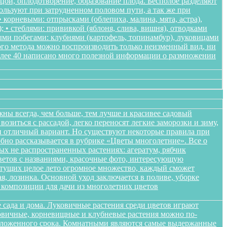
ьцой, оплодотворение, образование плода. Бесполое разделяют
пользуют при затрудненном половом пути, а так же при
корневыми: отпрысками (облепиха, малина, мята, астра),
); • стеблями: прививкой (яблоня, слива, вишня), отводками
ными побегами: клубнями (картофель, топинамбур), луковицами
ого метода можно воспроизводить только неизменный вид, ни
более 40 написано много полезной информации о размножении
жны всегда, чем больше, тем лучше и красивее садовый
озиться с рассадой, легко переносят легкие заморозки и зиму,
ики отличный вариант. Но существуют некоторые правила при
обно рассказывается в рубрике «Цветы многолетние». Все о
ых не распространенных растениях: агератум, рябчик
цветов с названиями, красочные фото, интересующую
етущих целое лето огромное множество, каждый сможет
я, лозинка. Основной уход заключается в поливе, уборке
композиции для дачи из многолетних цветов
 сада и дома. Луковичные растения среди цветов играют
уковичные, корневищные и клубневые растения можно по-
положенного срока. Комнатными являются самые выдержанные