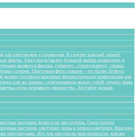
м для цветоводов и садоводам. В галерее каждый сможет
сные факты. Здесь представлен большой выбор комнатных и
чными являются фиалка, гибискус, стрептокарпус, герань,
орке галереи. Цветочная фото галерея – это более 20 фото
ений можно составить красивые флористические композиции как
оттенка или же разных, сочетающихся между собой, нужно лишь
цветка среди огромного множества. Листайте дальше,
натные растения делятся на две группы. Одна группа
ршечные растения, цветущие лишь в период цветения. Красиво-
ми цветоводами. Нет для цветовода драгоценности дороже,