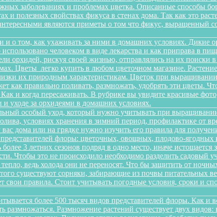
можных заболеваниях и проблемах цветка. Описанные способы б
х и полезных свойствах фикуса в стенах дома. Так как это рас
интересными являются приметы о том что фикус, выращенный со
и и о том, как ухаживать за ними в домашних условиях. Дикие 
о использовано человеком в виде лекарства и как приправа в п
ели орхидей, рискуя своей жизнью, отправлялись на их поиски 
ах. Цветы легко купить в любом цветочном магазине. Растение 
изки их природным характеристикам. Цветок при выращивании 
ет как правильно поливать, размножать, удобрять эти цветы. Чт
 Как и когда пересаживать. В рубрике вы увидите красивые фото
 и уходе за орхидеями в домашних условиях.
льный особый уход, который нужно учитывать при выращивании
олива, условиях хранения в зимний период, профилактике от вре
 у вас дома или на грядке нужно изучить его правила для получ
 представителей флоры: цветочных, овощных, плодово-ягодных к
более 3 летних сезонов подряд в одно место, иначе истощается 
и. Чтобы это не происходило необходимо разделить садовый уча
 тепло, ведь холода они не переносят. Что бы защитить от ночн
этого существуют сорняки, забирающие из почвы питательных ве
еет свои правила. Стоит учитывать погодные условия, сроки и 
итывается более 500 тысяч видов представителей флоры. Как и 
сть размножаться. Размножение растений существует двух видов: