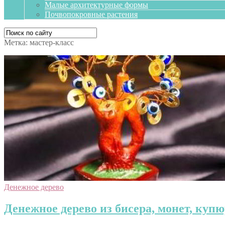
Малые архитектурные формы
Почвопокровные растения
Метка:
мастер-класс
Денежное дерево
Денежное дерево из бисера, монет, куп