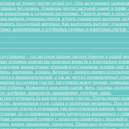
 которые не теряют листву целый год. Они заслуживают названи
 горшках без полива. Луковицы других растений хранят в торфе, 
 комнатными и садовыми растениями. Узнаете редкие и незаслу
ильно выбрать луковицы цветов, купить луковичные растения, по
 хранить посадочный материал. Как выполнять выгонку лукович
ичных, корневищных и клубневых садовых и комнатных цветов, ув
 кустарники – эти растения широко распространены в нашей ме
ержат огромное количество полезных веществ и благотворно вли
 Благодаря дикорастущим деревьям и кустарникам человек смог 
рябина, шиповник, клюква. Которые с древних времен использую
зуются в фармацевтической, а так же других промышленных отра
ещения на садовом участке, расстояния между видами, правильно
той рубрике. Названия и описания сортов, фото, посадка, подгот
аде, клубнике, жимолости, крыжовнике, голубике, киви.
ы присутствовать на каждом садовом участке. Плоды можно наз
ества, минеральные соли, сахара и различные витамины. При р
спользуют плоды в кулинарии для приготовления варенья, джема,
тущими, но со временем человек научился их выращивать у себя в
. Даже начинающий садовод с легкостью справиться с посадкой 
алина, вишня, крыжовник, смородина. Правильно подобранная т