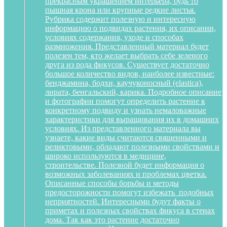
прекрасным украшением интерьера, будь то
пышная крона или крупные редкие листья.
Рубрика содержит полезную и интересную
информацию о подвидах растения, их описании,
условиях содержания, уходе и способах
размножения. Представленный материал будет
полезен тем, кто желает выбрать себе зеленого
друга из рода фикусов. Существует достаточно
большое количество видов, наиболее известные:
бенджамина, бодхи, каучуконосный (elastica),
лирата, бенгальский, карика. Подробное описание
и фотографии помогут определить растение к
конкретному подвиду и узнать немаловажные
характеристики для выращивания их в домашних
условиях. Из представленного материала вы
узнаете, какие виды считаются священными и
реликтовыми, обладают полезными свойствами и
широко используются в медицине,
строительстве. Полезной будет информация о
возможных заболеваниях и проблемах цветка.
Описанные способы борьбы и методы
предосторожности помогут избежать подобных
неприятностей. Интересными будут факты о
приметах и полезных свойствах фикуса в стенах
дома. Так как это растение достаточно