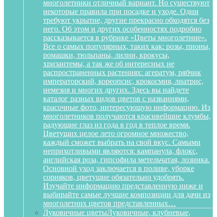
многолетники отличный вариант. Но существуют
некоторые правила при посадке и уходе. Одни
требуют укрытие, другие прекрасно обходятся без
него. Об этом и других особенностях подробно
рассказывается в рубрике «Цветы многолетние».
Все о самых популярных, таких как: розы, пионы,
ромашки, тюльпаны, лилии, крокусы,
хризантемы, а так же об интересных не
распространенных растениях: агератум, рябчик
императорский, кореопсис, крокосмия, лиатрис,
немезия и многих других. Здесь вы найдете
каталог разных видов цветов с названиями,
красочные фото, интересующую информацию. Из
многолетников получаются красивейшие клумбы,
радующие глаз из года в год в теплое время.
Цветущих целое лето огромное множество,
каждый сможет выбрать на свой вкус. Самыми
неприхотливыми являются: кампанула, флокс,
английская роза, гипсофила метельчатая, лозинка.
Основной уход заключается в поливе, уборке
сорняков, цветущие обязательно удобрять.
Изучайте информацию представленную ниже и
выбирайте самые лучшие композиции для дачи из
многолетних цветов представленных…
Луковичные цветы
Луковичные, клубневые,