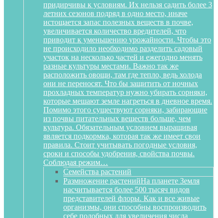
придирчивы к условиям. Их нельзя садить более 3
летних сезонов подряд в одно место, иначе
истощается запас полезных веществ в почве,
увеличивается количество вредителей, что
приводит к уменьшению урожайности. Чтобы это
не происходило необходимо разделить садовый
участок на несколько частей и ежегодно менять
разные культуры местами. Важно так же
расположить овощи, там где тепло, ведь холода
они не переносят. Что бы защитить от ночных
прохладных температур нужно убирать сорняки,
которые мешают земле нагреться в дневное время.
Помимо этого существуют сорняки, забирающие
из почвы питательных веществ больше, чем
культура. Обязательным условием выращивая
является подкормка, которая так же имеет свои
правила. Стоит учитывать погодные условия,
сроки и способы удобрения, свойства почвы.
Соблюдая режим…
Семейства растений
Размножение растений
На планете Земля
насчитывается более 500 тысяч видов
представителей флоры. Как и все живые
организмы, они способны воспроизводить
себе подобных для увеличения числа