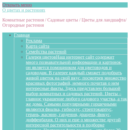
Открыть меню
О цветах и растениях
Комнатные растения / Садовые цветы / Цветы для ландшафта/
Огородные растения
Главная
Реклама
Карта сайта
Семейства растений
Галерея цветов
Наш интернет сайт содержит
много познавательной информации и картинок,
он является помощником для цветоводов и
садоводам. В галерее каждый сможет подобрать
живой цветок на свой вкус, посмотрев множество
красивых фотографий, немного почитав о нем
интересные факты. Здесь представлен большой
выбор комнатных и садовых растений. Цветы –
главное украшение любого садового участка, а так
же дома. Самыми популярными горшечными
являются фиалка, гибискус, стрептокарпус,
герань, жасмин, гардения, драцена, фикус,
диффенбахия. О них и еще о множестве другой
интересной растительности в подборке