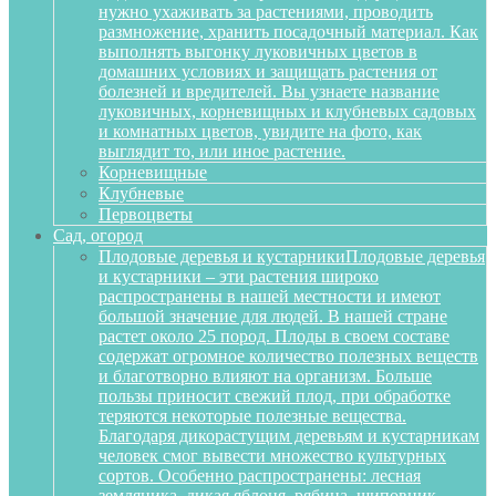
нужно ухаживать за растениями, проводить
размножение, хранить посадочный материал. Как
выполнять выгонку луковичных цветов в
домашних условиях и защищать растения от
болезней и вредителей. Вы узнаете название
луковичных, корневищных и клубневых садовых
и комнатных цветов, увидите на фото, как
выглядит то, или иное растение.
Корневищные
Клубневые
Первоцветы
Сад, огород
Плодовые деревья и кустарники
Плодовые деревья
и кустарники – эти растения широко
распространены в нашей местности и имеют
большой значение для людей. В нашей стране
растет около 25 пород. Плоды в своем составе
содержат огромное количество полезных веществ
и благотворно влияют на организм. Больше
пользы приносит свежий плод, при обработке
теряются некоторые полезные вещества.
Благодаря дикорастущим деревьям и кустарникам
человек смог вывести множество культурных
сортов. Особенно распространены: лесная
земляника, дикая яблоня, рябина, шиповник,