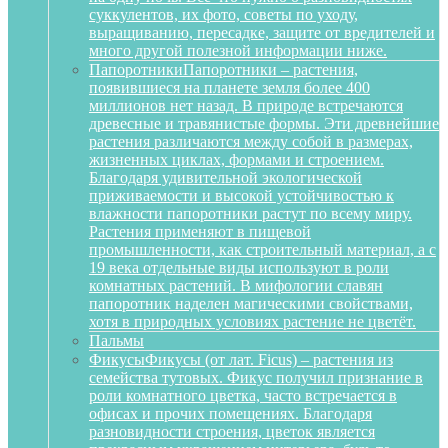
суккулентов, их фото, советы по уходу,
выращиванию, пересадке, защите от вредителей и
много другой полезной информации ниже.
Папоротники
Папоротники – растения,
появившиеся на планете земля более 400
миллионов нет назад. В природе встречаются
древесные и травянистые формы. Эти древнейшие
растения различаются между собой в размерах,
жизненных циклах, формами и строением.
Благодаря удивительной экологической
приживаемости и высокой устойчивостью к
влажности папоротники растут по всему миру.
Растения применяют в пищевой
промышленности, как строительный материал, а с
19 века отдельные виды используют в роли
комнатных растений. В мифологии славян
папоротник наделен магическими свойствами,
хотя в природных условиях растение не цветёт.
Пальмы
Фикусы
Фикусы (от лат. Ficus) – растения из
семейства тутовых. Фикус получил признание в
роли комнатного цветка, часто встречается в
офисах и прочих помещениях. Благодаря
разновидности строения, цветок является