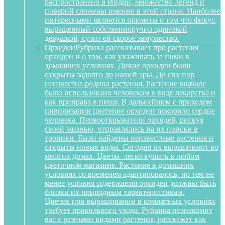
распространено в Индии, множество легенд и
поверий сложены именно в этой стране. Наиболее
интересными являются приметы о том что фикус,
выращенный собственноручно одинокой
девушкой, сулит ей скорое замужество.
Орхидеи
Рубрика рассказывает про растения
орхидеи и о том, как ухаживать за ними в
домашних условиях. Дикие орхидеи были
открыты задолго до нашей эры. До сих пор
неизвестна родина растения. Растение вначале
было использовано человеком в виде лекарства и
как приправа в пищу. В дальнейшем с приходом
цивилизации цветение орхидеи покорило сердце
человека. Первооткрыватели орхидей, рискуя
своей жизнью, отправлялись на их поиски в
тропики. Были найдены неизвестные растения и
открыты новые виды. Сегодня их выращивают во
многих домах. Цветы легко купить в любом
цветочном магазине. Растение в домашних
условиях со временем адаптировалось, но тем не
менее условия содержания орхидеи должны быть
близки их природным характеристикам.
Цветок при выращивании в комнатных условиях
требует правильного ухода. Рубрика познакомит
вас с разными видами растения, расскажет как