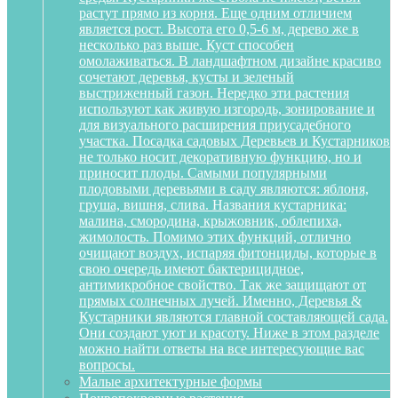
растут прямо из корня. Еще одним отличием
является рост. Высота его 0,5-6 м, дерево же в
несколько раз выше. Куст способен
омолаживаться. В ландшафтном дизайне красиво
сочетают деревья, кусты и зеленый
выстриженный газон. Нередко эти растения
используют как живую изгородь, зонирование и
для визуального расширения приусадебного
участка. Посадка садовых Деревьев и Кустарников
не только носит декоративную функцию, но и
приносит плоды. Самыми популярными
плодовыми деревьями в саду являются: яблоня,
груша, вишня, слива. Названия кустарника:
малина, смородина, крыжовник, облепиха,
жимолость. Помимо этих функций, отлично
очищают воздух, испаряя фитонциды, которые в
свою очередь имеют бактерицидное,
антимикробное свойство. Так же защищают от
прямых солнечных лучей. Именно, Деревья &
Кустарники являются главной составляющей сада.
Они создают уют и красоту. Ниже в этом разделе
можно найти ответы на все интересующие вас
вопросы.
Малые архитектурные формы