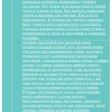
правильно поливать, размножать, удобрять
эти цветы. Что делать, если корни сохнут. Какой
грунт и горшок нужны. Как выбрать правильно
цветок в магазине при покупке. Как и когда
пересаживать. В рубрике вы увидите красивые
фото, узнаете много интересного и полезного.
Советы и рекомендации в постах помогут вам в
выращивании и уходе за орхидеями в домашних
условиях.
Особый уход
Любой вид растения имеет
индивидуальный особый уход, который нужно
учитывать при выращивании семян, посадке в
открытый грунт, размножении различными
способами, ухаживании в разные сезоны, графике
полива, условиях хранения в зимний период,
профилактике от вредителей, а так же прочих
факторов от которых будет зависеть результат.
Поэтому, как только растение появилось у вас
дома или на грядке нужно изучить его правила
для получения хорошего цветения и урожая.
Рубрика «Особенности ухода» предоставляет
много информации о сотнях видов и
представителей флоры: цветочных, овощных,
плодово-ягодных культур, как комнатных, так и
садовых. Овощные культуры особенно