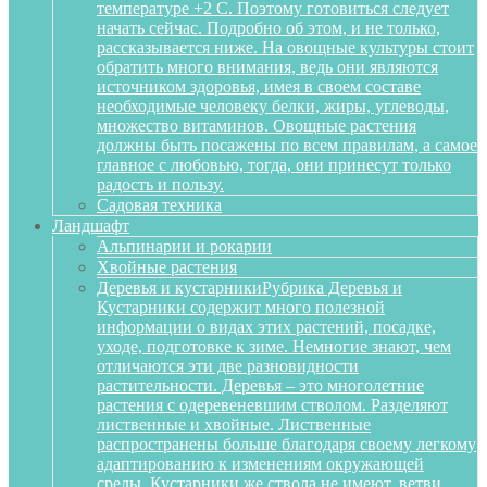
температуре +2 С. Поэтому готовиться следует
начать сейчас. Подробно об этом, и не только,
рассказывается ниже. На овощные культуры стоит
обратить много внимания, ведь они являются
источником здоровья, имея в своем составе
необходимые человеку белки, жиры, углеводы,
множество витаминов. Овощные растения
должны быть посажены по всем правилам, а самое
главное с любовью, тогда, они принесут только
радость и пользу.
Садовая техника
Ландшафт
Альпинарии и рокарии
Хвойные растения
Деревья и кустарники
Рубрика Деревья и
Кустарники содержит много полезной
информации о видах этих растений, посадке,
уходе, подготовке к зиме. Немногие знают, чем
отличаются эти две разновидности
растительности. Деревья – это многолетние
растения с одеревеневшим стволом. Разделяют
лиственные и хвойные. Лиственные
распространены больше благодаря своему легкому
адаптированию к изменениям окружающей
среды. Кустарники же ствола не имеют, ветви