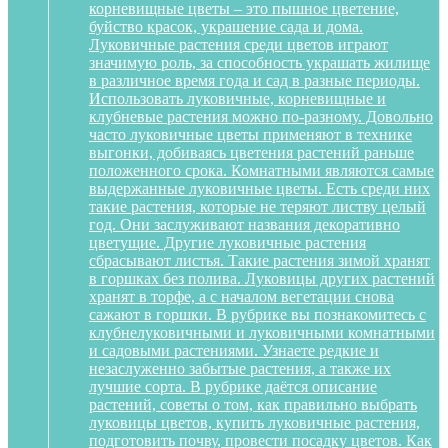
корневищные цветы – это пышное цветение,
буйство красок, украшение сада и дома.
Луковичные растения среди цветов играют
значимую роль, за способность украшать жилище
в различное время года и сад в разные периоды.
Использовать луковичные, корневищные и
клубневые растения можно по-разному. Довольно
часто луковичные цветы применяют в технике
выгонки, добиваясь цветения растений раньше
положенного срока. Комнатными являются самые
выдержанные луковичные цветы. Есть среди них
такие растения, которые не теряют листву целый
год. Они заслуживают названия декоративно
цветущие. Другие луковичные растения
сбрасывают листья. Такие растения зимой хранят
в горшках без полива. Луковицы других растений
хранят в торфе, а с началом вегетации снова
сажают в горшки. В рубрике вы познакомитесь с
клубнелуковичными и луковичными комнатными
и садовыми растениями. Узнаете редкие и
незаслуженно забытые растения, а также их
лучшие сорта. В рубрике даётся описание
растений, советы о том, как правильно выбрать
луковицы цветов, купить луковичные растения,
подготовить почву, провести посадку цветов. Как