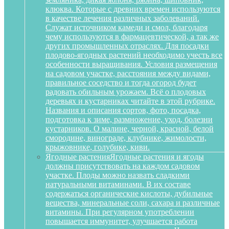
клюква. Которые с древних времен используются
в качестве лечения различных заболеваний.
Служат источником камеди и смол, благодаря
чему используются в фармацевтической, а так же
других промышленных отраслях. Для посадки
плодово-ягодных растений необходимо учесть все
особенности выращивания. Условия размещения
на садовом участке, расстояния между видами,
правильное соседство и тогда огород будет
радовать обильным урожаем. Всё о плодовых
деревьях и кустарниках читайте в этой рубрике.
Названия и описания сортов, фото, посадка,
подготовка к зиме, размножение, уход, болезни
кустарников. О малине, черной, красной, белой
смородине, винограде, клубнике, жимолости,
крыжовнике, голубике, киви.
Ягодные растения
Ягодные растения и ягоды
должны присутствовать на каждом садовом
участке. Плоды можно назвать сладкими
натуральными витаминами. В их составе
содержаться органические кислоты, дубильные
вещества, минеральные соли, сахара и различные
витамины. При регулярном употреблении
повышается иммунитет, улучшается работа