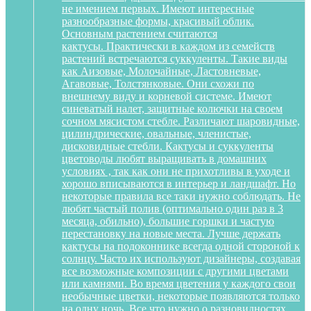
не имением первых. Имеют интересные
разнообразные формы, красивый облик.
Основным растением считаются
кактусы. Практически в каждом из семейств
растений встречаются суккуленты. Такие виды
как Аизовые, Молочайные, Ластовневые,
Агавовые, Толстянковые. Они схожи по
внешнему виду и корневой системе. Имеют
синеватый налет, защитные колючки на своем
сочном мясистом стебле. Различают шаровидные,
цилиндрические, овальные, членистые,
дисковидные стебли. Кактусы и суккуленты
цветоводы любят выращивать в домашних
условиях , так как они не прихотливы в уходе и
хорошо вписываются в интерьер и ландшафт. Но
некоторые правила все таки нужно соблюдать. Не
любят частый полив (оптимально один раз в 3
месяца, обильно), большие горшки и частую
перестановку на новые места. Лучше держать
кактусы на подоконнике всегда одной стороной к
солнцу. Часто их используют дизайнеры, создавая
все возможные композиции с другими цветами
или камнями. Во время цветения у каждого свои
необычные цветки, некоторые появляются только
на одну ночь. Все что нужно о разновидностях