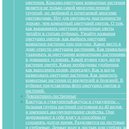
цветения. Красиво-цветущие комнатные растения
является не только самой многочисленной
группой, но любимой и почитаемой многими
цветоводами. Нет для цветовода драгоценности
дороже, чем комнатный цветущий цветок. О том,
как выращивать цветущие комнатные цветы
читайте в статьях рубрики. Узнайте названия
цветущих цветов, как выбрать цветущее
комнатное растение при покупке. Какое место в
доме отвести цветущим растениям. Как правильно
ухаживать за цветущими комнатными растениями
в домашних условиях. Какой нужен уход, когда
растение цветёт. Какие необходимы удобрения,
как выполнять полив, пересадку. Как и когда
размножать цветущие растения. Как защитить
комнатные растения от вредителей и болезней. В
рубрике представлены фото цветущих цветов и
растений.
Декоративно-лиственные
Кактусы и суккуленты
Кактусы и суккуленты –
большая группа растений состоящая из 40 видов
и имеющих аккумулирующие свойства. Они
задерживают в себе влагу и способны ее
сохранять долгое время. Разделяются на листовые
и стеблевые. Держат воду в листьях или стеблях за