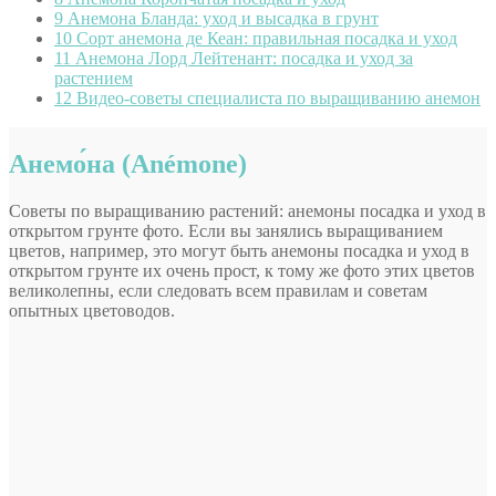
9
Анемона Бланда: уход и высадка в грунт
10
Сорт анемона де Кеан: правильная посадка и уход
11
Анемона Лорд Лейтенант: посадка и уход за
растением
12
Видео-советы специалиста по выращиванию анемон
Анемо́на (
Anémone
)
Советы по выращиванию растений: анемоны посадка и уход в
открытом грунте фото. Если вы занялись выращиванием
цветов, например, это могут быть анемоны посадка и уход в
открытом грунте их очень прост, к тому же фото этих цветов
великолепны, если следовать всем правилам и советам
опытных цветоводов.