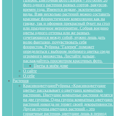
галереи. Цветочная фото галерея – это более 20
фото одного растения разных сортов, ракурсов,
времен года. Имеются редкие, экзотические
виды. Взяв несколько растений можно составить
красивые флористические композиции как на
грядке, так и оформив прекрасный букет на стол
или праздничное мероприятие. Собрав воедино
цветы одного оттенка или же разных,
сочетающихся между собой, нужно лишь дать
волю фантазии, почувствовать себя
флористом. Рубрика “Галерея” поможет
определиться с выбором любимого цветка среди
огромного множества. Листайте дальше,
наслаждайтесь просмотром красочных фото.
Цветы в моём доме
О сайте
О себе
Растения
Красивоцветущие
Рубрика «Красивоцветущие
цветы» рассказывает о цветущих комнатных
растениях. Цветущие комнатные растения делятся
на две группы. Одна группа комнатных цветущих
растений никогда не теряет своей декоративности.
Другая группа цветущих растений – это
горшечные растения, цветущие лишь в период