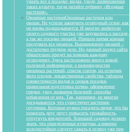
узнать все о посадке, видах, уходе, размножении
таких культур, тогда читайте рубрику «Ягодные
растения».
Овощные растения
Овощные растения или
овощи. Не успели закончить огородный сезон, как
он вновь подкрадывается. И многие любители
своего садового участка уже задумались о рассаде,
а так же посадке овощей. Пришло время хорошо
продумать все нюансы. Выращивание овощей –
достаточно трудное дело. Но данный раздел сайта
обязательно придет на помощь каждому
огороднику. Здесь расположено много новой,
полезной информации: о разновидностях
овощных растений, список сортов, их отличия,
фото плодов, лекарственные свойства, таблицы
совместимости видов и сроков посадки,
правильная подготовка почвы, оформление
грядки, уход, названия болезней, способы
избавления от них. Так, например, не многие
догадываются, что существуют растения-
спутники. Которые нужно посадить рядов, что бы
помогать друг другу повысить урожайность,
отпугнуть вредителей. Хороший садовод должен
знать, что определенные культуры, а именно
холодостойкие следует сажать в огород уже при