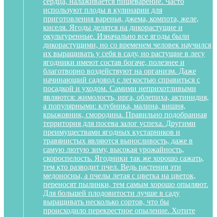
сердца, налаживается пищеварение. Часто
используют плоды в кулинарии для
приготовления варенья, джема, компота, желе,
киселя. Ягоды делятся на дикорастущие и
окультуренные. Изначально все ягоды были
дикорастущими, но со временем человек научился
их выращивать у себя в саду, но растущие в лесу
ягодники имеют состав богаче, полезнее и
благотворно воздействуют на организм. Даже
начинающий садовод с легкостью справиться с
посадкой и уходом. Самими неприхотливыми
являются: жимолость, ирга, облепиха, актинидия,
а популярными: клубника, малина, вишня,
крыжовник, смородина. Правильно подобранная
территория для посева залог успеха. Другими
преимуществами ягодных кустарников и
травянистых являются выносливость, даже в
самую лютую зиму, высокая урожайность,
скороспелость. Ягодники так же хорошо сажать,
тем кто разводит пчел. Ведь растения эти
медоносны, а пчелы летая с цветка на цветок,
переносят пылинки, тем самым хорошо опыляют.
Для большей плодовитости лучше в саду
выращивать несколько сортов, что бы
происходило перекрестное опыление. Хотите