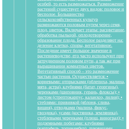
особей, то есть размножаться. Размножение
растений существует двух видов: половое и
бесполое. Большинство
сельскохозяйственных культур
размножаются половым путем через семя,
плод, цветок. Включает этапы: расцветание,
обработка пыльцой, оплодотворение,
образование плода. Бесполое разделяют на:
деление клетки, споры, вегетативное.
Последние имеет большое значение в
растениеводстве, его часто используют при
затрудненном половом пути, а так же при
выращивании комнатных цветов.
Вегетативный способ – это размножение
частью растения. Осуществляется: •
корневыми: отпрысками (облепиха, малина,
мята, астра), клубнями (батат, георгины),
черенками (шиповник, герань, флоксы); •
листом (стрептокарпус, каланхоэ, лилия); •
стеблями: прививкой (яблоня, слива,
вишня), отводками (малина, фикус,
гвоздика), усами (костяника, земляника),
стеблевыми черенками (плющ, виноград); •
подземными побегами: клубнями
(картофель, топинамбур), луковицами