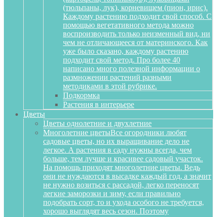
(тюльпаны, лук), корневищем (пион, ирис).
Каждому растению подходит свой способ. С
помощью вегетативного метода можно
воспроизводить только неизменный вид, ни
чем не отличающееся от материнского. Как
уже было сказано, каждому растению
подходит свой метод. Про более 40
написано много полезной информации о
размножении растений разными
методиками в этой рубрике.
Подкормка
Растения в интерьере
Цветы
Цветы однолетние и двухлетние
Многолетние цветы
Все огородники любят
садовые цветы, но их выращивание дело не
легкое. А растения в саду нужны всегда, чем
больше, тем лучше и красивее садовый участок.
На помощь приходят многолетние цветы. Ведь
они не нуждаются в высадке каждый год, а значит
не нужно возиться с рассадой, легко переносят
легкие заморозки и зиму, если правильно
подобрать сорт, то и ухода особого не требуется,
хорошо выглядят весь сезон. Поэтому