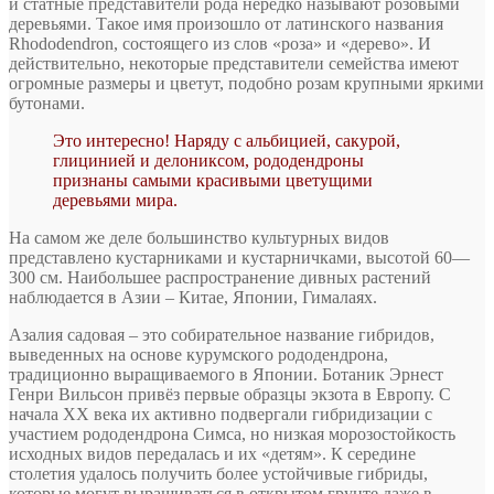
и статные представители рода нередко называют розовыми
деревьями. Такое имя произошло от латинского названия
Rhododendron, состоящего из слов «роза» и «дерево». И
действительно, некоторые представители семейства имеют
огромные размеры и цветут, подобно розам крупными яркими
бутонами.
Это интересно! Наряду с альбицией, сакурой,
глицинией и делониксом, рододендроны
признаны самыми красивыми цветущими
деревьями мира.
На самом же деле большинство культурных видов
представлено кустарниками и кустарничками, высотой 60—
300 см. Наибольшее распространение дивных растений
наблюдается в Азии – Китае, Японии, Гималаях.
Азалия садовая – это собирательное название гибридов,
выведенных на основе курумского рододендрона,
традиционно выращиваемого в Японии. Ботаник Эрнест
Генри Вильсон привёз первые образцы экзота в Европу. С
начала XX века их активно подвергали гибридизации с
участием рододендрона Симса, но низкая морозостойкость
исходных видов передалась и их «детям». К середине
столетия удалось получить более устойчивые гибриды,
которые могут выращиваться в открытом грунте даже в