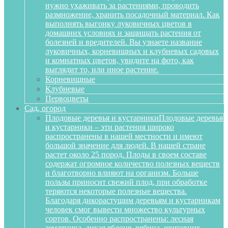
нужно ухаживать за растениями, проводить
размножение, хранить посадочный материал. Как
выполнять выгонку луковичных цветов в
домашних условиях и защищать растения от
болезней и вредителей. Вы узнаете название
луковичных, корневищных и клубневых садовых
и комнатных цветов, увидите на фото, как
выглядит то, или иное растение.
Корневищные
Клубневые
Первоцветы
Сад, огород
Плодовые деревья и кустарники
Плодовые деревья
и кустарники – эти растения широко
распространены в нашей местности и имеют
большой значение для людей. В нашей стране
растет около 25 пород. Плоды в своем составе
содержат огромное количество полезных веществ
и благотворно влияют на организм. Больше
пользы приносит свежий плод, при обработке
теряются некоторые полезные вещества.
Благодаря дикорастущим деревьям и кустарникам
человек смог вывести множество культурных
сортов. Особенно распространены: лесная
земляника, дикая яблоня, рябина, шиповник,