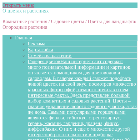
Открыть меню
О цветах и растениях
Комнатные растения / Садовые цветы / Цветы для ландшафта/
Огородные растения
Главная
Реклама
Карта сайта
Семейства растений
Галерея цветов
Наш интернет сайт содержит
много познавательной информации и картинок,
он является помощником для цветоводов и
садоводам. В галерее каждый сможет подобрать
живой цветок на свой вкус, посмотрев множество
красивых фотографий, немного почитав о нем
интересные факты. Здесь представлен большой
выбор комнатных и садовых растений. Цветы –
главное украшение любого садового участка, а так
же дома. Самыми популярными горшечными
являются фиалка, гибискус, стрептокарпус,
герань, жасмин, гардения, драцена, фикус,
диффенбахия. О них и еще о множестве другой
интересной растительности в подборке