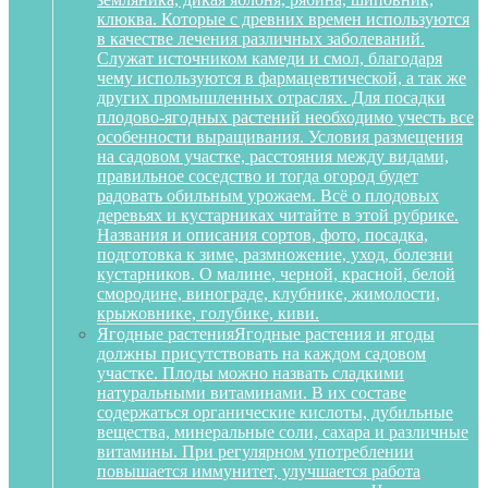
клюква. Которые с древних времен используются
в качестве лечения различных заболеваний.
Служат источником камеди и смол, благодаря
чему используются в фармацевтической, а так же
других промышленных отраслях. Для посадки
плодово-ягодных растений необходимо учесть все
особенности выращивания. Условия размещения
на садовом участке, расстояния между видами,
правильное соседство и тогда огород будет
радовать обильным урожаем. Всё о плодовых
деревьях и кустарниках читайте в этой рубрике.
Названия и описания сортов, фото, посадка,
подготовка к зиме, размножение, уход, болезни
кустарников. О малине, черной, красной, белой
смородине, винограде, клубнике, жимолости,
крыжовнике, голубике, киви.
Ягодные растения
Ягодные растения и ягоды
должны присутствовать на каждом садовом
участке. Плоды можно назвать сладкими
натуральными витаминами. В их составе
содержаться органические кислоты, дубильные
вещества, минеральные соли, сахара и различные
витамины. При регулярном употреблении
повышается иммунитет, улучшается работа