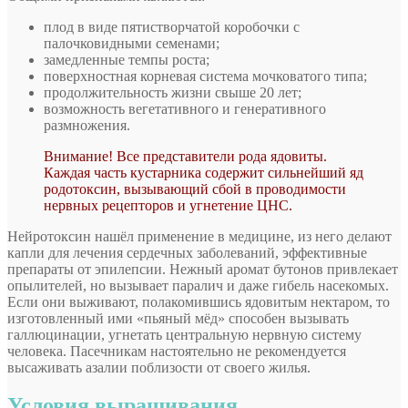
плод в виде пятистворчатой коробочки с
палочковидными семенами;
замедленные темпы роста;
поверхностная корневая система мочковатого типа;
продолжительность жизни свыше 20 лет;
возможность вегетативного и генеративного
размножения.
Внимание! Все представители рода ядовиты.
Каждая часть кустарника содержит сильнейший яд
родотоксин, вызывающий сбой в проводимости
нервных рецепторов и угнетение ЦНС.
Нейротоксин нашёл применение в медицине, из него делают
капли для лечения сердечных заболеваний, эффективные
препараты от эпилепсии. Нежный аромат бутонов привлекает
опылителей, но вызывает паралич и даже гибель насекомых.
Если они выживают, полакомившись ядовитым нектаром, то
изготовленный ими «пьяный мёд» способен вызывать
галлюцинации, угнетать центральную нервную систему
человека. Пасечникам настоятельно не рекомендуется
высаживать азалии поблизости от своего жилья.
Условия выращивания