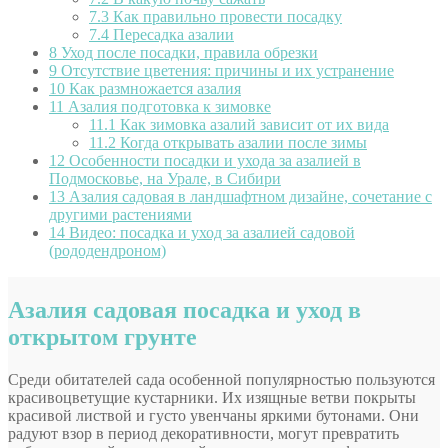
7.3
Как правильно провести посадку
7.4
Пересадка азалии
8
Уход после посадки, правила обрезки
9
Отсутствие цветения: причины и их устранение
10
Как размножается азалия
11
Азалия подготовка к зимовке
11.1
Как зимовка азалий зависит от их вида
11.2
Когда открывать азалии после зимы
12
Особенности посадки и ухода за азалией в
Подмосковье, на Урале, в Сибири
13
Азалия садовая в ландшафтном дизайне, сочетание с
другими растениями
14
Видео: посадка и уход за азалией садовой
(рододендроном)
Азалия садовая посадка и уход в
открытом грунте
Среди обитателей сада особенной популярностью пользуются
красивоцветущие кустарники. Их изящные ветви покрыты
красивой листвой и густо увенчаны яркими бутонами. Они
радуют взор в период декоративности, могут превратить