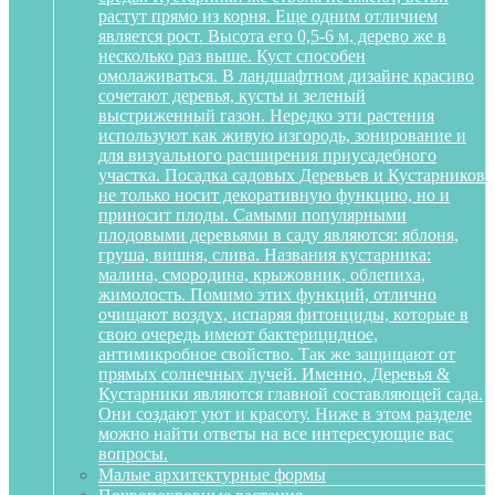
растут прямо из корня. Еще одним отличием
является рост. Высота его 0,5-6 м, дерево же в
несколько раз выше. Куст способен
омолаживаться. В ландшафтном дизайне красиво
сочетают деревья, кусты и зеленый
выстриженный газон. Нередко эти растения
используют как живую изгородь, зонирование и
для визуального расширения приусадебного
участка. Посадка садовых Деревьев и Кустарников
не только носит декоративную функцию, но и
приносит плоды. Самыми популярными
плодовыми деревьями в саду являются: яблоня,
груша, вишня, слива. Названия кустарника:
малина, смородина, крыжовник, облепиха,
жимолость. Помимо этих функций, отлично
очищают воздух, испаряя фитонциды, которые в
свою очередь имеют бактерицидное,
антимикробное свойство. Так же защищают от
прямых солнечных лучей. Именно, Деревья &
Кустарники являются главной составляющей сада.
Они создают уют и красоту. Ниже в этом разделе
можно найти ответы на все интересующие вас
вопросы.
Малые архитектурные формы