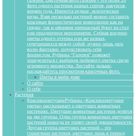
галереи. Цветочная фото галерея – это более 20
фото одного растения разных сортов, ракурсов,
времен года. Имеются редкие, экзотические
виды. Взяв несколько растений можно составить
красивые флористические композиции как на
грядке, так и оформив прекрасный букет на стол
или праздничное мероприятие. Собрав воедино
цветы одного оттенка или же разных,
сочетающихся между собой, нужно лишь дать
волю фантазии, почувствовать себя
флористом. Рубрика “Галерея” поможет
определиться с выбором любимого цветка среди
огромного множества. Листайте дальше,
наслаждайтесь просмотром красочных фото.
Цветы в моём доме
О сайте
О себе
Растения
Красивоцветущие
Рубрика «Красивоцветущие
цветы» рассказывает о цветущих комнатных
растениях. Цветущие комнатные растения делятся
на две группы. Одна группа комнатных цветущих
растений никогда не теряет своей декоративности.
Другая группа цветущих растений – это
горшечные растения, цветущие лишь в период