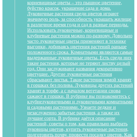
корневищные цветы – это пышное цветение,
буйство красок, украшение сада и дома.
Луковичные растения среди цветов играют
значимую роль, за способность украшать жилище
в различное время года и сад в разные периоды.
Использовать луковичные, корневищные и
клубневые растения можно по-разному. Довольно
часто луковичные цветы применяют в технике
выгонки, добиваясь цветения растений раньше
положенного срока. Комнатными являются самые
выдержанные луковичные цветы. Есть среди них
такие растения, которые не теряют листву целый
год. Они заслуживают названия декоративно
цветущие. Другие луковичные растения
сбрасывают листья. Такие растения зимой хранят
в горшках без полива. Луковицы других растений
хранят в торфе, а с началом вегетации снова
сажают в горшки. В рубрике вы познакомитесь с
клубнелуковичными и луковичными комнатными
и садовыми растениями. Узнаете редкие и
незаслуженно забытые растения, а также их
лучшие сорта. В рубрике даётся описание
растений, советы о том, как правильно выбрать
луковицы цветов, купить луковичные растения,
подготовить почву, провести посадку цветов. Как