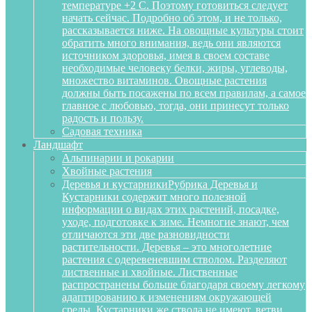
температуре +2 С. Поэтому готовиться следует
начать сейчас. Подробно об этом, и не только,
рассказывается ниже. На овощные культуры стоит
обратить много внимания, ведь они являются
источником здоровья, имея в своем составе
необходимые человеку белки, жиры, углеводы,
множество витаминов. Овощные растения
должны быть посажены по всем правилам, а самое
главное с любовью, тогда, они принесут только
радость и пользу.
Садовая техника
Ландшафт
Альпинарии и рокарии
Хвойные растения
Деревья и кустарники
Рубрика Деревья и
Кустарники содержит много полезной
информации о видах этих растений, посадке,
уходе, подготовке к зиме. Немногие знают, чем
отличаются эти две разновидности
растительности. Деревья – это многолетние
растения с одеревеневшим стволом. Разделяют
лиственные и хвойные. Лиственные
распространены больше благодаря своему легкому
адаптированию к изменениям окружающей
среды. Кустарники же ствола не имеют, ветви