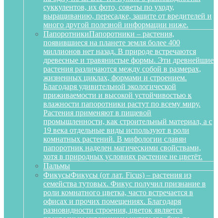
суккулентов, их фото, советы по уходу,
выращиванию, пересадке, защите от вредителей и
много другой полезной информации ниже.
Папоротники
Папоротники – растения,
появившиеся на планете земля более 400
миллионов нет назад. В природе встречаются
древесные и травянистые формы. Эти древнейшие
растения различаются между собой в размерах,
жизненных циклах, формами и строением.
Благодаря удивительной экологической
приживаемости и высокой устойчивостью к
влажности папоротники растут по всему миру.
Растения применяют в пищевой
промышленности, как строительный материал, а с
19 века отдельные виды используют в роли
комнатных растений. В мифологии славян
папоротник наделен магическими свойствами,
хотя в природных условиях растение не цветёт.
Пальмы
Фикусы
Фикусы (от лат. Ficus) – растения из
семейства тутовых. Фикус получил признание в
роли комнатного цветка, часто встречается в
офисах и прочих помещениях. Благодаря
разновидности строения, цветок является