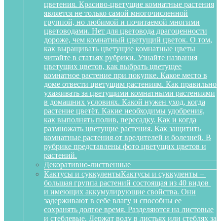
цветения. Красиво-цветущие комнатные растения
является не только самой многочисленной
группой, но любимой и почитаемой многими
цветоводами. Нет для цветовода драгоценности
дороже, чем комнатный цветущий цветок. О том,
как выращивать цветущие комнатные цветы
читайте в статьях рубрики. Узнайте названия
цветущих цветов, как выбрать цветущее
комнатное растение при покупке. Какое место в
доме отвести цветущим растениям. Как правильно
ухаживать за цветущими комнатными растениями
в домашних условиях. Какой нужен уход, когда
растение цветёт. Какие необходимы удобрения,
как выполнять полив, пересадку. Как и когда
размножать цветущие растения. Как защитить
комнатные растения от вредителей и болезней. В
рубрике представлены фото цветущих цветов и
растений.
Декоративно-лиственные
Кактусы и суккуленты
Кактусы и суккуленты –
большая группа растений состоящая из 40 видов
и имеющих аккумулирующие свойства. Они
задерживают в себе влагу и способны ее
сохранять долгое время. Разделяются на листовые
и стеблевые. Держат воду в листьях или стеблях за