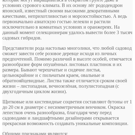
условиях сурового климата. В их основу лёг рододендрон
японский, известный своими высокими декоративными
качествами, неприхотливостью и морозостойкостью. А ведь
первоначально азиатскую гостью лелеяли и растили
исключительно в комнатных условиях и оранжереях. На
данный момент селекционерам удалось вывести более 3 тысяч
садовых гибридов.
Представители рода настолько многолики, что любой садовод
сможет завести себе розовое деревце исходя из личных
предпочтений. Помимо различий в высоте особей, отмечается
разнообразие форм опушённых листовых пластинок и их
размера. Бывают черешчатые и сидячие листья,
цельнокрайние и с пильчатым краем, овальные и
обратнояйцевидные. Листва также отличается сроком своей
жизни – листопадная, вечнозелёная, полулистопадная (с
двухгодичным циклом жизни).
Щитковые или кистевидные соцветия составляют бутоны от 1
до 20 см в диаметре с несимметричным венчиком. Окраска
лепестков очень разнообразна, благодаря чему перед
садоводами и ландшафтными дизайнерами открывается
прекрасная возможность создавать уникальные композиции.
Общими признаками являются: