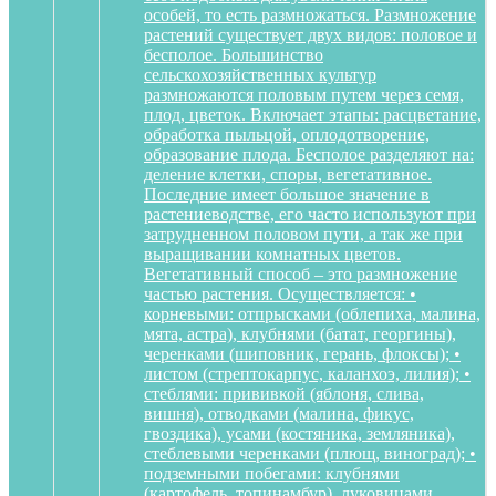
особей, то есть размножаться. Размножение
растений существует двух видов: половое и
бесполое. Большинство
сельскохозяйственных культур
размножаются половым путем через семя,
плод, цветок. Включает этапы: расцветание,
обработка пыльцой, оплодотворение,
образование плода. Бесполое разделяют на:
деление клетки, споры, вегетативное.
Последние имеет большое значение в
растениеводстве, его часто используют при
затрудненном половом пути, а так же при
выращивании комнатных цветов.
Вегетативный способ – это размножение
частью растения. Осуществляется: •
корневыми: отпрысками (облепиха, малина,
мята, астра), клубнями (батат, георгины),
черенками (шиповник, герань, флоксы); •
листом (стрептокарпус, каланхоэ, лилия); •
стеблями: прививкой (яблоня, слива,
вишня), отводками (малина, фикус,
гвоздика), усами (костяника, земляника),
стеблевыми черенками (плющ, виноград); •
подземными побегами: клубнями
(картофель, топинамбур), луковицами