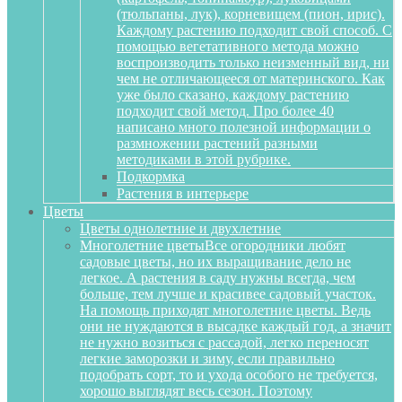
(тюльпаны, лук), корневищем (пион, ирис).
Каждому растению подходит свой способ. С
помощью вегетативного метода можно
воспроизводить только неизменный вид, ни
чем не отличающееся от материнского. Как
уже было сказано, каждому растению
подходит свой метод. Про более 40
написано много полезной информации о
размножении растений разными
методиками в этой рубрике.
Подкормка
Растения в интерьере
Цветы
Цветы однолетние и двухлетние
Многолетние цветы
Все огородники любят
садовые цветы, но их выращивание дело не
легкое. А растения в саду нужны всегда, чем
больше, тем лучше и красивее садовый участок.
На помощь приходят многолетние цветы. Ведь
они не нуждаются в высадке каждый год, а значит
не нужно возиться с рассадой, легко переносят
легкие заморозки и зиму, если правильно
подобрать сорт, то и ухода особого не требуется,
хорошо выглядят весь сезон. Поэтому