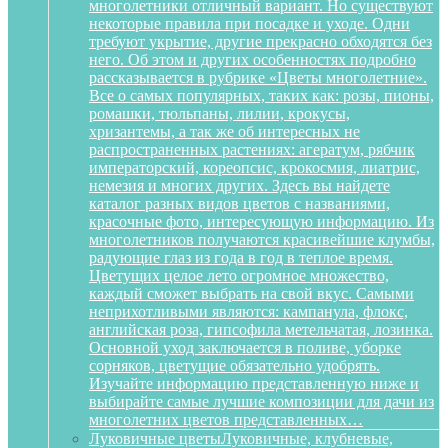
многолетники отличный вариант. Но существуют
некоторые правила при посадке и уходе. Одни
требуют укрытие, другие прекрасно обходятся без
него. Об этом и других особенностях подробно
рассказывается в рубрике «Цветы многолетние».
Все о самых популярных, таких как: розы, пионы,
ромашки, тюльпаны, лилии, крокусы,
хризантемы, а так же об интересных не
распространенных растениях: агератум, рябчик
императорский, кореопсис, крокосмия, лиатрис,
немезия и многих других. Здесь вы найдете
каталог разных видов цветов с названиями,
красочные фото, интересующую информацию. Из
многолетников получаются красивейшие клумбы,
радующие глаз из года в год в теплое время.
Цветущих целое лето огромное множество,
каждый сможет выбрать на свой вкус. Самыми
неприхотливыми являются: кампанула, флокс,
английская роза, гипсофила метельчатая, лозинка.
Основной уход заключается в поливе, уборке
сорняков, цветущие обязательно удобрять.
Изучайте информацию представленную ниже и
выбирайте самые лучшие композиции для дачи из
многолетних цветов представленных…
Луковичные цветы
Луковичные, клубневые,