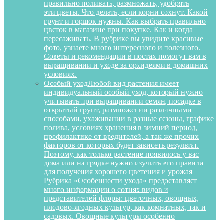
правильно поливать, размножать, удобрять
эти цветы. Что делать, если корни сохнут. Какой
грунт и горшок нужны. Как выбрать правильно
цветок в магазине при покупке. Как и когда
пересаживать. В рубрике вы увидите красивые
фото, узнаете много интересного и полезного.
Советы и рекомендации в постах помогут вам в
выращивании и уходе за орхидеями в домашних
условиях.
Особый уход
Любой вид растения имеет
индивидуальный особый уход, который нужно
учитывать при выращивании семян, посадке в
открытый грунт, размножении различными
способами, ухаживании в разные сезоны, графике
полива, условиях хранения в зимний период,
профилактике от вредителей, а так же прочих
факторов от которых будет зависеть результат.
Поэтому, как только растение появилось у вас
дома или на грядке нужно изучить его правила
для получения хорошего цветения и урожая.
Рубрика «Особенности ухода» предоставляет
много информации о сотнях видов и
представителей флоры: цветочных, овощных,
плодово-ягодных культур, как комнатных, так и
садовых. Овощные культуры особенно