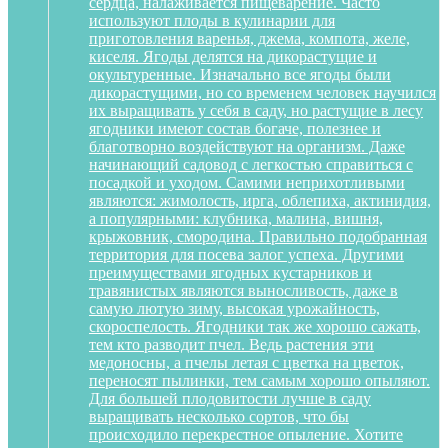
сердца, налаживается пищеварение. Часто
используют плоды в кулинарии для
приготовления варенья, джема, компота, желе,
киселя. Ягоды делятся на дикорастущие и
окультуренные. Изначально все ягоды были
дикорастущими, но со временем человек научился
их выращивать у себя в саду, но растущие в лесу
ягодники имеют состав богаче, полезнее и
благотворно воздействуют на организм. Даже
начинающий садовод с легкостью справиться с
посадкой и уходом. Самими неприхотливыми
являются: жимолость, ирга, облепиха, актинидия,
а популярными: клубника, малина, вишня,
крыжовник, смородина. Правильно подобранная
территория для посева залог успеха. Другими
преимуществами ягодных кустарников и
травянистых являются выносливость, даже в
самую лютую зиму, высокая урожайность,
скороспелость. Ягодники так же хорошо сажать,
тем кто разводит пчел. Ведь растения эти
медоносны, а пчелы летая с цветка на цветок,
переносят пылинки, тем самым хорошо опыляют.
Для большей плодовитости лучше в саду
выращивать несколько сортов, что бы
происходило перекрестное опыление. Хотите