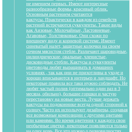
не имением первых. Имеют интересные
разнообразные формы, красивый облик.
Основным растением считаются
кактусы. Практически в каждом из семейств
растений встречаются суккуленты. Такие виды
как Аизовые, Молочайные, Ластовневые,
Агавовые, Толстянковые. Они схожи по
внешнему виду и корневой системе. Имеют
синеватый налет, защитные колючки на своем
сочном мясистом стебле. Различают шаровидные,
цилиндрические, овальные, членистые,
дисковидные стебли. Кактусы и суккуленты
цветоводы любят выращивать в домашних
условиях , так как они не прихотливы в уходе и
хорошо вписываются в интерьер и ландшафт. Но
некоторые правила все таки нужно соблюдать. Не
любят частый полив (оптимально один раз в 3
месяца, обильно), большие горшки и частую
перестановку на новые места. Лучше держать
кактусы на подоконнике всегда одной стороной к
солнцу. Часто их используют дизайнеры, создавая
все возможные композиции с другими цветами
или камнями. Во время цветения у каждого свои
необычные цветки, некоторые появляются только
на одну ночь. Все что нужно о разновидностях