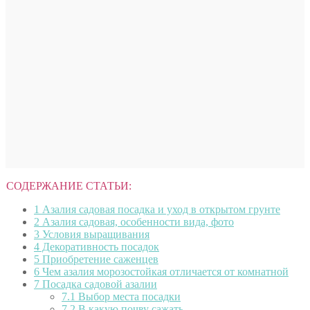
СОДЕРЖАНИЕ СТАТЬИ:
1
Азалия садовая посадка и уход в открытом грунте
2
Азалия садовая, особенности вида, фото
3
Условия выращивания
4
Декоративность посадок
5
Приобретение саженцев
6
Чем азалия морозостойкая отличается от комнатной
7
Посадка садовой азалии
7.1
Выбор места посадки
7.2
В какую почву сажать