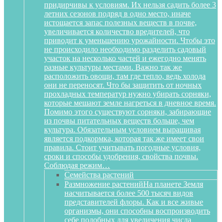
придирчивы к условиям. Их нельзя садить более 3
летних сезонов подряд в одно место, иначе
истощается запас полезных веществ в почве,
увеличивается количество вредителей, что
приводит к уменьшению урожайности. Чтобы это
не происходило необходимо разделить садовый
участок на несколько частей и ежегодно менять
разные культуры местами. Важно так же
расположить овощи, там где тепло, ведь холода
они не переносят. Что бы защитить от ночных
прохладных температур нужно убирать сорняки,
которые мешают земле нагреться в дневное время.
Помимо этого существуют сорняки, забирающие
из почвы питательных веществ больше, чем
культура. Обязательным условием выращивая
является подкормка, которая так же имеет свои
правила. Стоит учитывать погодные условия,
сроки и способы удобрения, свойства почвы.
Соблюдая режим…
Семейства растений
Размножение растений
На планете Земля
насчитывается более 500 тысяч видов
представителей флоры. Как и все живые
организмы, они способны воспроизводить
себе подобных для увеличения числа