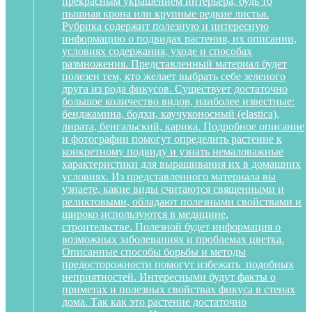
прекрасным украшением интерьера, будь то
пышная крона или крупные редкие листья.
Рубрика содержит полезную и интересную
информацию о подвидах растения, их описании,
условиях содержания, уходе и способах
размножения. Представленный материал будет
полезен тем, кто желает выбрать себе зеленого
друга из рода фикусов. Существует достаточно
большое количество видов, наиболее известные:
бенджамина, бодхи, каучуконосный (elastica),
лирата, бенгальский, карика. Подробное описание
и фотографии помогут определить растение к
конкретному подвиду и узнать немаловажные
характеристики для выращивания их в домашних
условиях. Из представленного материала вы
узнаете, какие виды считаются священными и
реликтовыми, обладают полезными свойствами и
широко используются в медицине,
строительстве. Полезной будет информация о
возможных заболеваниях и проблемах цветка.
Описанные способы борьбы и методы
предосторожности помогут избежать подобных
неприятностей. Интересными будут факты о
приметах и полезных свойствах фикуса в стенах
дома. Так как это растение достаточно