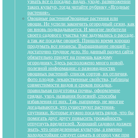
узнать все о посадке, видах, уходе, размножении
таких культур, тогда читайте рубрику «Ягодные
растения».
Овощные растения
Овощные растения или
овощи. Не успели закончить огородный сезон, как
он вновь подкрадывается. И многие любители
своего садового участка уже задумались о рассаде,
а так же посадке овощей. Пришло время хорошо
продумать все нюансы. Выращивание овощей –
достаточно трудное дело. Но данный раздел сайта
обязательно придет на помощь каждому
огороднику. Здесь расположено много новой,
полезной информации: о разновидностях
овощных растений, список сортов, их отличия,
фото плодов, лекарственные свойства, таблицы
совместимости видов и сроков посадки,
правильная подготовка почвы, оформление
грядки, уход, названия болезней, способы
избавления от них. Так, например, не многие
догадываются, что существуют растения-
спутники. Которые нужно посадить рядов, что бы
помогать друг другу повысить урожайность,
отпугнуть вредителей. Хороший садовод должен
знать, что определенные культуры, а именно
холодостойкие следует сажать в огород уже при