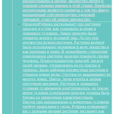
распространено в Индии, множество легенд и
поверий сложены именно в этой стране. Наиболее
интересными являются приметы о том что фикус,
выращенный собственноручно одинокой
девушкой, сулит ей скорое замужество.
Орхидеи
Рубрика рассказывает про растения
орхидеи и о том, как ухаживать за ними в
домашних условиях. Дикие орхидеи были
открыты задолго до нашей эры. До сих пор
неизвестна родина растения. Растение вначале
было использовано человеком в виде лекарства и
как приправа в пищу. В дальнейшем с приходом
цивилизации цветение орхидеи покорило сердце
человека. Первооткрыватели орхидей, рискуя
своей жизнью, отправлялись на их поиски в
тропики. Были найдены неизвестные растения и
открыты новые виды. Сегодня их выращивают во
многих домах. Цветы легко купить в любом
цветочном магазине. Растение в домашних
условиях со временем адаптировалось, но тем не
менее условия содержания орхидеи должны быть
близки их природным характеристикам.
Цветок при выращивании в комнатных условиях
требует правильного ухода. Рубрика познакомит
вас с разными видами растения, расскажет как