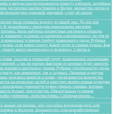
орьбы и методы предосторожности помогут избежать подобных
тение достаточно распространено в Индии, множество легенд и
бственноручно одинокой девушкой, сулит ей скорое
орхидеи были открыты задолго до нашей эры. До сих пор
ищу. В дальнейшем с приходом цивилизации цветение
в тропики. Были найдены неизвестные растения и открыты
в домашних условиях со временем адаптировалось, но тем не
в комнатных условиях требует правильного ухода. Рубрика
о делать, если корни сохнут. Какой грунт и горшок нужны. Как
, узнаете много интересного и полезного. Советы и
 семян, посадке в открытый грунт, размножении различными
дителей, а так же прочих факторов от которых будет зависеть
ения хорошего цветения и урожая. Рубрика «Особенности ухода»
ультур, как комнатных, так и садовых. Овощные культуры
запас полезных веществ в почве, увеличивается количество
сток на несколько частей и ежегодно менять разные культуры
ых прохладных температур нужно убирать сорняки, которые
ществ больше, чем культура. Обязательным условием
способы удобрения, свойства почвы. Соблюдая режим…
все живые организмы, они способны воспроизводить себе
 половое и бесполое. Большинство сельскохозяйственных