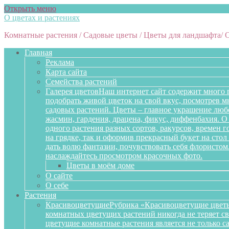
Открыть меню
О цветах и растениях
Комнатные растения / Садовые цветы / Цветы для ландшафта/ 
Главная
Реклама
Карта сайта
Семейства растений
Галерея цветов
Наш интернет сайт содержит много 
подобрать живой цветок на свой вкус, посмотрев 
садовых растений. Цветы – главное украшение любо
жасмин, гардения, драцена, фикус, диффенбахия. О 
одного растения разных сортов, ракурсов, времен 
на грядке, так и оформив прекрасный букет на сто
дать волю фантазии, почувствовать себя флористом
наслаждайтесь просмотром красочных фото.
Цветы в моём доме
О сайте
О себе
Растения
Красивоцветущие
Рубрика «Красивоцветущие цветы
комнатных цветущих растений никогда не теряет св
цветущие комнатные растения является не только 