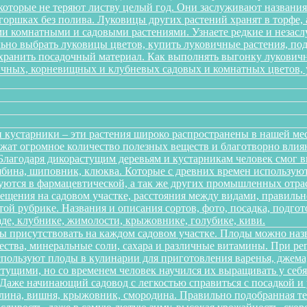
 которые не теряют листву целый год. Они заслуживают названи
 горшках без полива. Луковицы других растений хранят в торфе, 
 комнатными и садовыми растениями. Узнаете редкие и незаслу
ильно выбрать луковицы цветов, купить луковичные растения, по
 хранить посадочный материал. Как выполнять выгонку лукович
ичных, корневищных и клубневых садовых и комнатных цветов, ув
 кустарники – эти растения широко распространены в нашей ме
ержат огромное количество полезных веществ и благотворно вли
 Благодаря дикорастущим деревьям и кустарникам человек смог 
рябина, шиповник, клюква. Которые с древних времен использую
зуются в фармацевтической, а так же других промышленных отра
ещения на садовом участке, расстояния между видами, правильно
той рубрике. Названия и описания сортов, фото, посадка, подгот
аде, клубнике, жимолости, крыжовнике, голубике, киви.
ы присутствовать на каждом садовом участке. Плоды можно наз
ества, минеральные соли, сахара и различные витамины. При р
спользуют плоды в кулинарии для приготовления варенья, джема,
тущими, но со временем человек научился их выращивать у себя в
. Даже начинающий садовод с легкостью справиться с посадкой 
алина, вишня, крыжовник, смородина. Правильно подобранная т