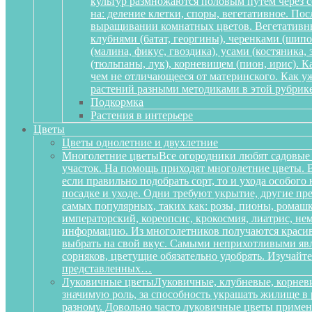
культур размножаются половым путем через се
на: деление клетки, споры, вегетативное. По
выращивании комнатных цветов. Вегетативный
клубнями (батат, георгины), черенками (шипов
(малина, фикус, гвоздика), усами (костяника
(тюльпаны, лук), корневищем (пион, ирис). 
чем не отличающееся от материнского. Как у
растений разными методиками в этой рубрике
Подкормка
Растения в интерьере
Цветы
Цветы однолетние и двухлетние
Многолетние цветы
Все огородники любят садовые 
участок. На помощь приходят многолетние цветы. Ве
если правильно подобрать сорт, то и ухода особог
посадке и уходе. Одни требуют укрытие, другие пре
самых популярных, таких как: розы, пионы, ромашк
императорский, кореопсис, крокосмия, лиатрис, не
информацию. Из многолетников получаются красиве
выбрать на свой вкус. Самыми неприхотливыми явля
сорняков, цветущие обязательно удобрять. Изучай
представленных…
Луковичные цветы
Луковичные, клубневые, корневи
значимую роль, за способность украшать жилище в 
разному. Довольно часто луковичные цветы приме