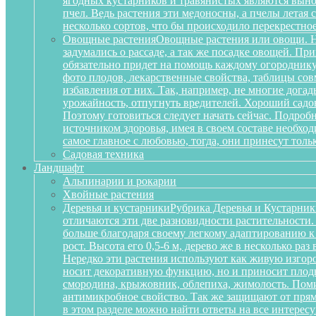
ягодных кустарников и травянистых являются вынос
пчел. Ведь растения эти медоносны, а пчелы летая
несколько сортов, что бы происходило перекрестное
Овощные растения
Овощные растения или овощи. Не
задумались о рассаде, а так же посадке овощей. П
обязательно придет на помощь каждому огороднику
фото плодов, лекарственные свойства, таблицы сов
избавления от них. Так, например, не многие дога
урожайность, отпугнуть вредителей. Хороший садов
Поэтому готовиться следует начать сейчас. Подробн
источником здоровья, имея в своем составе необх
самое главное с любовью, тогда, они принесут тольк
Садовая техника
Ландшафт
Альпинарии и рокарии
Хвойные растения
Деревья и кустарники
Рубрика Деревья и Кустарник
отличаются эти две разновидности растительности
больше благодаря своему легкому адаптированию к
рост. Высота его 0,5-6 м, дерево же в несколько р
Нередко эти растения используют как живую изгоро
носит декоративную функцию, но и приносит плоды
смородина, крыжовник, облепиха, жимолость. Поми
антимикробное свойство. Так же защищают от прям
в этом разделе можно найти ответы на все интерес