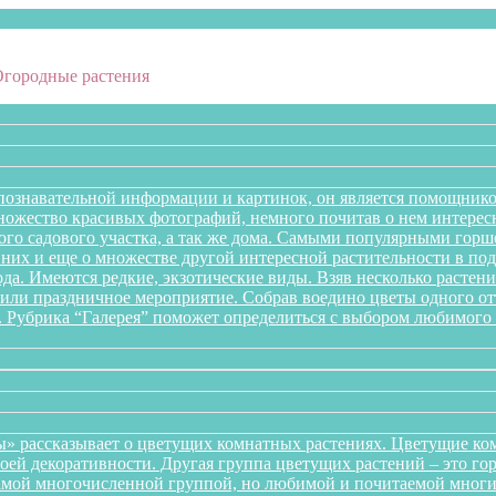
Огородные растения
познавательной информации и картинок, он является помощнико
множество красивых фотографий, немного почитав о нем интере
го садового участка, а так же дома. Самыми популярными горше
них и еще о множестве другой интересной растительности в подб
года. Имеются редкие, экзотические виды. Взяв несколько раст
л или праздничное мероприятие. Собрав воедино цветы одного 
. Рубрика “Галерея” поможет определиться с выбором любимого 
» рассказывает о цветущих комнатных растениях. Цветущие ком
оей декоративности. Другая группа цветущих растений – это го
самой многочисленной группой, но любимой и почитаемой многи