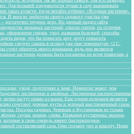
спелость. Ягодники так же хорошо сажать, тем кто разводит
ляют. Для большей плодовитости лучше в саду выращивать
нии таких культур, тогда читайте рубрику «Ягодные растения».
ся. И многие любители своего садового участка уже
– достаточно трудное дело. Но данный раздел сайта
овидностях овощных растений, список сортов, их отличия,
ы, оформление грядки, уход, названия болезней, способы
адить рядов, что бы помогать друг другу повысить
ойкие следует сажать в огород уже при температуре +2 С.
уры стоит обратить много внимания, ведь они являются
Овощные растения должны быть посажены по всем правилам, а
осадке, уходе, подготовке к зиме. Немногие знают, чем
. Разделяют лиственные и хвойные. Лиственные распространены
 ветви растут прямо из корня. Еще одним отличием является
расиво сочетают деревья, кусты и зеленый выстриженный газон.
частка. Посадка садовых Деревьев и Кустарников не только
блоня, груша, вишня, слива. Названия кустарника: малина,
, которые в свою очередь имеют бактерицидное,
лавной составляющей сада. Они создают уют и красоту. Ниже