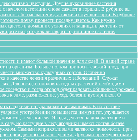
я декоративно цветущие. Другие луковичные растения
а с началом вегетации снова сажают в горшки. В рубрике вы
женно забытые растения, а также их лучшие сорта. В рубрике
дготовить почву, провести посадку цветов. Как нужно
ных цветов в домашних условиях и защищать растения от
идите на фото, как выглядит то, или иное растение.
стности и имеют большой значение для людей. В нашей стране
яют на организм. Больше пользы приносит свежий плод, при
вывести множество культурных сортов. Особенно
тся в качестве лечения различных заболеваний. Служат
слях. Для посадки плодово-ягодных растений необходимо
е соседство и тогда огород будет радовать обильным урожаем.
овка к зиме, размножение, уход, болезни кустарников. О
вать сладкими натуральными витаминами. В их составе
егулярном употреблении повышается иммунитет, улучшается
 компота, желе, киселя. Ягоды делятся на дикорастущие и
 саду, но растущие в лесу ягодники имеют состав богаче,
и уходом. Самими неприхотливыми являются: жимолость, ирга,
ерритория для посева залог успеха. Другими преимуществами