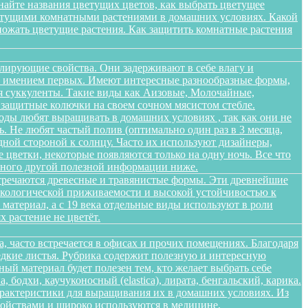
найте названия цветущих цветов, как выбрать цветущее
цветущими комнатными растениями в домашних условиях. Какой
множать цветущие растения. Как защитить комнатные растения
лирующие свойства. Они задерживают в себе влагу и
 не имением первых. Имеют интересные разнообразные формы,
я суккуленты. Такие виды как Аизовые, Молочайные,
 защитные колючки на своем сочном мясистом стебле.
оды любят выращивать в домашних условиях , так как они не
. Не любят частый полив (оптимально один раз в 3 месяца,
дной стороной к солнцу. Часто их используют дизайнеры,
цветки, некоторые появляются только на одну ночь. Все что
 много другой полезной информации ниже.
стречаются древесные и травянистые формы. Эти древнейшие
 экологической приживаемости и высокой устойчивостью к
атериал, а с 19 века отдельные виды используют в роли
 растение не цветёт.
а, часто встречается в офисах и прочих помещениях. Благодаря
едкие листья. Рубрика содержит полезную и интересную
ый материал будет полезен тем, кто желает выбрать себе
бодхи, каучуконосный (elastica), лирата, бенгальский, карика.
арактеристики для выращивания их в домашних условиях. Из
войствами и широко используются в медицине,