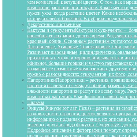
чем комнатный цветущий цветок. О том, как выращ
комнатное растение при покупке. Какое место в д
нужен уход, когда растение цветёт. Какие необход
от вредителей и болезней. В рубрике представлены
Декоративно-лиственные
Кактусы и суккуленты
Кактусы и суккуленты – бол
способны ее сохранять долгое время. Разделяются 
красивый облик. Основным растением считаются ка
Ластовневые, Агавовые, Толстянковые. Они схожи 
Различают шаровидные, цилиндрические, овальные,
прихотливы в уходе и хорошо вписываются в интерь
обильно), большие горшки и частую перестановку н
создавая все возможные композиции с другими цвет
нужно о разновидностях суккулентов, их фото, сов
Папоротники
Папоротники – растения, появившиеся
растения различаются между собой в размерах, жи
влажности папоротники растут по всему миру. Рас
комнатных растений. В мифологии славян папоротн
Пальмы
Фикусы
Фикусы (от лат. Ficus) – растения из семе
разновидности строения, цветок является прекрас
информацию о подвидах растения, их описании, усл
зеленого друга из рода фикусов. Существует достат
Подробное описание и фотографии помогут определ
представленного материала вы узнаете, какие вид