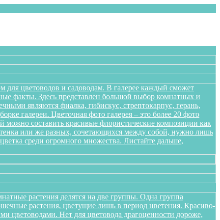
м для цветоводов и садоводам. В галерее каждый сможет
сные факты. Здесь представлен большой выбор комнатных и
чными являются фиалка, гибискус, стрептокарпус, герань,
орке галереи. Цветочная фото галерея – это более 20 фото
ений можно составить красивые флористические композиции как
оттенка или же разных, сочетающихся между собой, нужно лишь
цветка среди огромного множества. Листайте дальше,
натные растения делятся на две группы. Одна группа
ршечные растения, цветущие лишь в период цветения. Красиво-
ми цветоводами. Нет для цветовода драгоценности дороже,