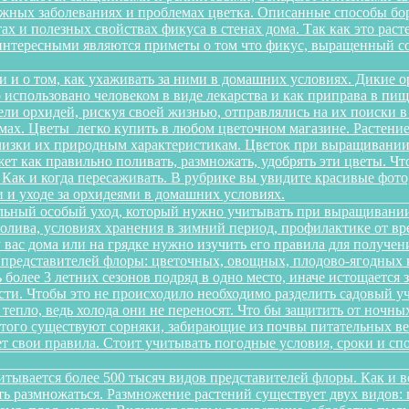
можных заболеваниях и проблемах цветка. Описанные способы б
х и полезных свойствах фикуса в стенах дома. Так как это рас
интересными являются приметы о том что фикус, выращенный со
и и о том, как ухаживать за ними в домашних условиях. Дикие 
о использовано человеком в виде лекарства и как приправа в п
ели орхидей, рискуя своей жизнью, отправлялись на их поиски 
ах. Цветы легко купить в любом цветочном магазине. Растение 
изки их природным характеристикам. Цветок при выращивании 
ет как правильно поливать, размножать, удобрять эти цветы. Чт
 Как и когда пересаживать. В рубрике вы увидите красивые фото
 и уходе за орхидеями в домашних условиях.
льный особый уход, который нужно учитывать при выращивании
олива, условиях хранения в зимний период, профилактике от вре
 у вас дома или на грядке нужно изучить его правила для получ
 представителей флоры: цветочных, овощных, плодово-ягодных к
более 3 летних сезонов подряд в одно место, иначе истощается 
и. Чтобы это не происходило необходимо разделить садовый уча
 тепло, ведь холода они не переносят. Что бы защитить от ночн
этого существуют сорняки, забирающие из почвы питательных ве
еет свои правила. Стоит учитывать погодные условия, сроки и 
итывается более 500 тысяч видов представителей флоры. Как и 
сть размножаться. Размножение растений существует двух видов: