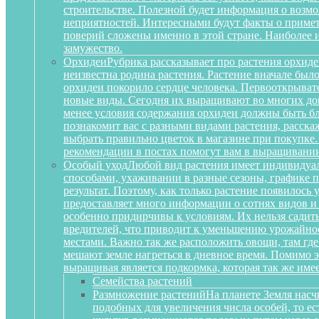
строительстве. Полезной будет информация о воз
неприятностей. Интересными будут факты о примета
поверий сложены именно в этой стране. Наиболее 
замужество.
Орхидеи
Рубрика рассказывает про растения орхиде
неизвестна родина растения. Растение вначале был
орхидеи покорило сердце человека. Первооткрыват
новые виды. Сегодня их выращивают во многих дом
менее условия содержания орхидеи должны быть бл
познакомит вас с разными видами растения, расскаж
выбрать правильно цветок в магазине при покупке.
рекомендации в постах помогут вам в выращивании
Особый уход
Любой вид растения имеет индивидуа
способами, ухаживании в разные сезоны, графике п
результат. Поэтому, как только растение появилось
предоставляет много информации о сотнях видов и
особенно придирчивы к условиям. Их нельзя садить 
вредителей, что приводит к уменьшению урожайност
местами. Важно так же расположить овощи, там где
мешают земле нагреться в дневное время. Помимо 
выращивая является подкормка, которая так же им
Семейства растений
Размножение растений
На планете Земля насч
подобных для увеличения числа особей, то е