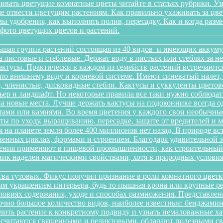
ивать цветущие комнатные цветы читайте в статьях рубрики. Уз
оме отвести цветущим растениям. Как правильно ухаживать за 
имы удобрения, как выполнять полив, пересадку. Как и когда раз
 фото цветущих цветов и растений.
ьшая группа растений состоящая из 40 видов и имеющих аккуму
на листовые и стеблевые. Держат воду в листьях или стеблях за
ктусы. Практически в каждом из семейств растений встречаютс
по внешнему виду и корневой системе. Имеют синеватый налет,
 членистые, дисковидные стебли. Кактусы и суккуленты цветов
ер и ландшафт. Но некоторые правила все таки нужно соблюдать
а новые места. Лучше держать кактусы на подоконнике всегда о
ами или камнями. Во время цветения у каждого свои необычные 
еты по уходу, выращиванию, пересадке, защите от вредителей и
 на планете земля более 400 миллионов нет назад. В природе в
зненных циклах, формами и строением. Благодаря удивительной
тения применяют в пищевой промышленности, как строительный м
ик наделен магическими свойствами, хотя в природных условиях
йства тутовых. Фикус получил признание в роли комнатного цветк
ным украшением интерьера, будь то пышная крона или крупные р
овиях содержания, уходе и способах размножения. Представленн
очно большое количество видов, наиболее известные: бенджамина, 
ить растение к конкретному подвиду и узнать немаловажные х
ы считаются священными и реликтовыми, обладают полезными с