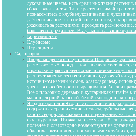
луковичные цветы. Есть среди них такие растения,
сбрасывают листья. Такие растения зимой хранят в
познакомитесь с клубнелуковичными и луковичными
даётся описание растений, советы о том, как прав
ухаживать за растениями, проводить размножение,
болезней и вредителей. Вы узнаете название луков
Корневищные
Клубневые
Первоцветы
Сад, огород
Плодовые деревья и кустарники
Плодовые деревья и
растет около 25 пород. Плоды в своем составе сод
обработке теряются некоторые полезные вещества.
распространены: лесная земляника, дикая яблоня, 
источником камеди и смол, благодаря чему исполь
учесть все особенности выращивания. Условия разм
Всё о плодовых деревьях и кустарниках читайте в э
малине, черной, красной, белой смородине, виногр
Ягодные растения
Ягодные растения и ягоды должн
содержаться органические кислоты, дубильные вещ
работа сердца, налаживается пищеварение. Часто и
окультуренные. Изначально все ягоды были дикорас
полезнее и благотворно воздействуют на организм
облепиха, актинидия, а популярными: клубника, м