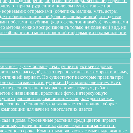
ьцой, оплодотворение, образование плода. Бесполое разделяют
пользуют при затрудненном половом пути, а так же при
корневыми: отпрысками (облепиха, малина, мята, астра),
); • стеблями: прививкой (яблоня, слива, вишня), отводками
ными побегами: клубнями (картофель, топинамбур), луковицами
ого метода можно воспроизводить только неизменный вид, ни
более 40 написано много полезной информации о размножении
жны всегда, чем больше, тем лучше и красивее садовый
озиться с рассадой, легко переносят легкие заморозки и зиму,
ики отличный вариант. Но существуют некоторые правила при
обно рассказывается в рубрике «Цветы многолетние». Все о
ых не распространенных растениях: агератум, рябчик
цветов с названиями, красочные фото, интересующую
етущих целое лето огромное множество, каждый сможет
я, лозинка. Основной уход заключается в поливе, уборке
композиции для дачи из многолетних цветов
 сада и дома. Луковичные растения среди цветов играют
уковичные, корневищные и клубневые растения можно по-
положенного срока. Комнатными являются самые выдержанные