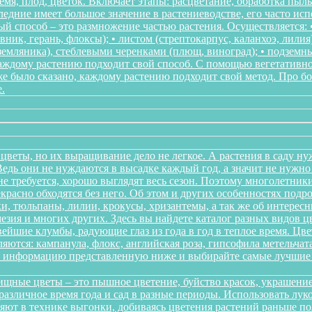
мя, плод, цветок. Включает этапы: расцветание, обработка пыл
следние имеет большое значение в растениеводстве, его часто ис
 способ – это размножение частью растения. Осуществляется: • 
ник, герань, флоксы); • листом (стрептокарпус, каланхоэ, лилия
, земляника), стеблевыми черенками (плющ, виноград); • подзем
Каждому растению подходит свой способ. С помощью вегетативн
же было сказано, каждому растению подходит свой метод. Про 
.
цветы, но их выращивание дело не легкое. А растения в саду ну
дь они не нуждаются в высадке каждый год, а значит не нужно в
о не требуется, хорошо выглядят весь сезон. Поэтому многолетн
красно обходятся без него. Об этом и других особенностях подр
и, тюльпаны, лилии, крокусы, хризантемы, а так же об интересн
мезия и многих других. Здесь вы найдете каталог разных видов 
йшие клумбы, радующие глаз из года в год в теплое время. Цв
ются: кампанула, флокс, английская роза, гипсофила метельчата
те информацию представленную ниже и выбирайте самые лучшие 
щные цветы – это пышное цветение, буйство красок, украшение
различное время года и сад в разные периоды. Использовать л
няют в технике выгонки, добиваясь цветения растений раньше 