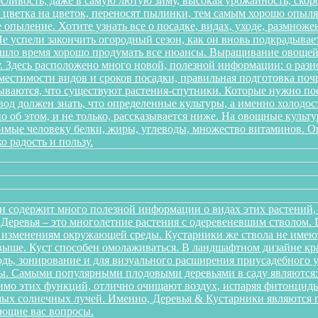
ливость, даже в самую лютую зиму, высокая урожайность, скоро
 с цветка на цветок, переносят пылинки, тем самым хорошо опы
 опыление. Хотите узнать все о посадке, видах, уходе, размноже
 успели закончить огородный сезон, как он вновь подкрадывает
ришло время хорошо продумать все нюансы. Выращивание овощей 
. Здесь расположено много новой, полезной информации: о разн
местимости видов и сроков посадки, правильная подготовка почв
дываются, что существуют растения-спутники. Которые нужно пос
од должен знать, что определенные культуры, а именно холодост
о об этом, и не только, рассказывается ниже. На овощные культ
одимые человеку белки, жиры, углеводы, множество витаминов. 
о радость и пользу.
и содержит много полезной информации о видах этих растений, п
. Деревья – это многолетние растения с одеревеневшим стволом
 изменениям окружающей среды. Кустарники же ствола не имеют,
аз выше. Куст способен омолаживаться. В ландшафтном дизайне к
дь, зонирование и для визуального расширения приусадебного у
. Самыми популярными плодовыми деревьями в саду являются: я
мо этих функций, отлично очищают воздух, испаряя фитонциды
ых солнечных лучей. Именно, Деревья & Кустарники являются г
ующие вас вопросы.