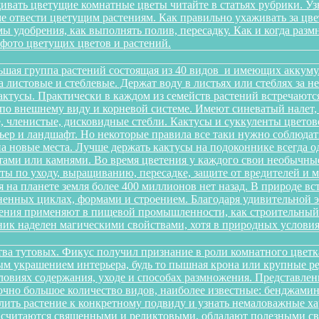
ивать цветущие комнатные цветы читайте в статьях рубрики. Уз
оме отвести цветущим растениям. Как правильно ухаживать за 
имы удобрения, как выполнять полив, пересадку. Как и когда раз
 фото цветущих цветов и растений.
ьшая группа растений состоящая из 40 видов и имеющих аккуму
на листовые и стеблевые. Держат воду в листьях или стеблях за
ктусы. Практически в каждом из семейств растений встречаютс
по внешнему виду и корневой системе. Имеют синеватый налет,
 членистые, дисковидные стебли. Кактусы и суккуленты цветов
ер и ландшафт. Но некоторые правила все таки нужно соблюдать
а новые места. Лучше держать кактусы на подоконнике всегда о
ами или камнями. Во время цветения у каждого свои необычные 
еты по уходу, выращиванию, пересадке, защите от вредителей и
 на планете земля более 400 миллионов нет назад. В природе в
зненных циклах, формами и строением. Благодаря удивительной
тения применяют в пищевой промышленности, как строительный м
ик наделен магическими свойствами, хотя в природных условиях
йства тутовых. Фикус получил признание в роли комнатного цветк
ным украшением интерьера, будь то пышная крона или крупные р
овиях содержания, уходе и способах размножения. Представленн
очно большое количество видов, наиболее известные: бенджамина, 
ить растение к конкретному подвиду и узнать немаловажные х
ы считаются священными и реликтовыми, обладают полезными с