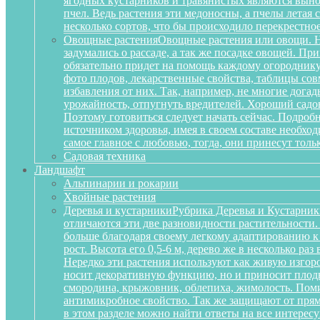
ягодных кустарников и травянистых являются вынос
пчел. Ведь растения эти медоносны, а пчелы летая
несколько сортов, что бы происходило перекрестное
Овощные растения
Овощные растения или овощи. Не
задумались о рассаде, а так же посадке овощей. П
обязательно придет на помощь каждому огороднику
фото плодов, лекарственные свойства, таблицы сов
избавления от них. Так, например, не многие дога
урожайность, отпугнуть вредителей. Хороший садов
Поэтому готовиться следует начать сейчас. Подробн
источником здоровья, имея в своем составе необх
самое главное с любовью, тогда, они принесут тольк
Садовая техника
Ландшафт
Альпинарии и рокарии
Хвойные растения
Деревья и кустарники
Рубрика Деревья и Кустарник
отличаются эти две разновидности растительности
больше благодаря своему легкому адаптированию к
рост. Высота его 0,5-6 м, дерево же в несколько р
Нередко эти растения используют как живую изгоро
носит декоративную функцию, но и приносит плоды
смородина, крыжовник, облепиха, жимолость. Поми
антимикробное свойство. Так же защищают от прям
в этом разделе можно найти ответы на все интерес