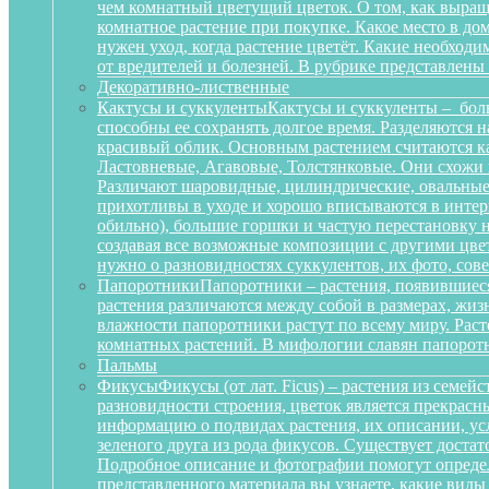
чем комнатный цветущий цветок. О том, как выращ
комнатное растение при покупке. Какое место в д
нужен уход, когда растение цветёт. Какие необход
от вредителей и болезней. В рубрике представлены
Декоративно-лиственные
Кактусы и суккуленты
Кактусы и суккуленты – бол
способны ее сохранять долгое время. Разделяются 
красивый облик. Основным растением считаются ка
Ластовневые, Агавовые, Толстянковые. Они схожи 
Различают шаровидные, цилиндрические, овальные,
прихотливы в уходе и хорошо вписываются в интерь
обильно), большие горшки и частую перестановку н
создавая все возможные композиции с другими цвет
нужно о разновидностях суккулентов, их фото, сов
Папоротники
Папоротники – растения, появившиеся
растения различаются между собой в размерах, жи
влажности папоротники растут по всему миру. Рас
комнатных растений. В мифологии славян папоротн
Пальмы
Фикусы
Фикусы (от лат. Ficus) – растения из семе
разновидности строения, цветок является прекрас
информацию о подвидах растения, их описании, усл
зеленого друга из рода фикусов. Существует достат
Подробное описание и фотографии помогут определ
представленного материала вы узнаете, какие вид