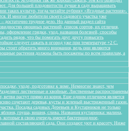
спелость. Ягодники так же хорошо сажать, тем кто разводит
ляют. Для большей плодовитости лучше в саду выращивать
нии таких культур, тогда читайте рубрику «Ягодные растения».
ся. И многие любители своего садового участка уже
– достаточно трудное дело. Но данный раздел сайта
овидностях овощных растений, список сортов, их отличия,
ы, оформление грядки, уход, названия болезней, способы
адить рядов, что бы помогать друг другу повысить
ойкие следует сажать в огород уже при температуре +2 С.
уры стоит обратить много внимания, ведь они являются
Овощные растения должны быть посажены по всем правилам, а
осадке, уходе, подготовке к зиме. Немногие знают, чем
. Разделяют лиственные и хвойные. Лиственные распространены
 ветви растут прямо из корня. Еще одним отличием является
расиво сочетают деревья, кусты и зеленый выстриженный газон.
частка. Посадка садовых Деревьев и Кустарников не только
блоня, груша, вишня, слива. Названия кустарника: малина,
, которые в свою очередь имеют бактерицидное,
лавной составляющей сада. Они создают уют и красоту. Ниже