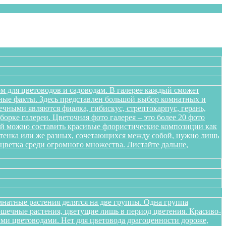
м для цветоводов и садоводам. В галерее каждый сможет
сные факты. Здесь представлен большой выбор комнатных и
чными являются фиалка, гибискус, стрептокарпус, герань,
орке галереи. Цветочная фото галерея – это более 20 фото
ений можно составить красивые флористические композиции как
оттенка или же разных, сочетающихся между собой, нужно лишь
цветка среди огромного множества. Листайте дальше,
натные растения делятся на две группы. Одна группа
ршечные растения, цветущие лишь в период цветения. Красиво-
ми цветоводами. Нет для цветовода драгоценности дороже,