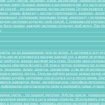
мя, плод, цветок. Включает этапы: расцветание, обработка пыл
следние имеет большое значение в растениеводстве, его часто ис
 способ – это размножение частью растения. Осуществляется: • 
ник, герань, флоксы); • листом (стрептокарпус, каланхоэ, лилия
, земляника), стеблевыми черенками (плющ, виноград); • подзем
Каждому растению подходит свой способ. С помощью вегетативн
же было сказано, каждому растению подходит свой метод. Про 
.
цветы, но их выращивание дело не легкое. А растения в саду ну
дь они не нуждаются в высадке каждый год, а значит не нужно в
о не требуется, хорошо выглядят весь сезон. Поэтому многолетн
красно обходятся без него. Об этом и других особенностях подр
и, тюльпаны, лилии, крокусы, хризантемы, а так же об интересн
мезия и многих других. Здесь вы найдете каталог разных видов 
йшие клумбы, радующие глаз из года в год в теплое время. Цв
ются: кампанула, флокс, английская роза, гипсофила метельчата
те информацию представленную ниже и выбирайте самые лучшие 
щные цветы – это пышное цветение, буйство красок, украшение
различное время года и сад в разные периоды. Использовать л
няют в технике выгонки, добиваясь цветения растений раньше 