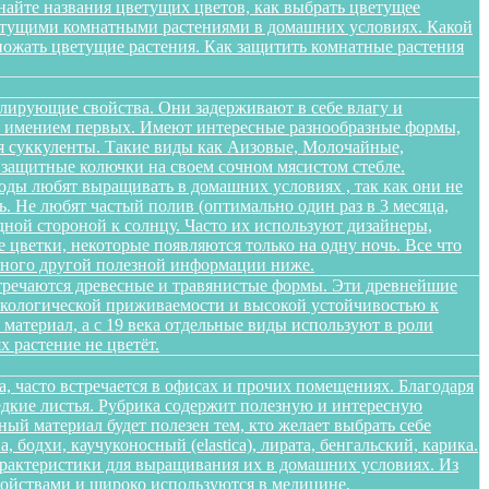
найте названия цветущих цветов, как выбрать цветущее
цветущими комнатными растениями в домашних условиях. Какой
множать цветущие растения. Как защитить комнатные растения
лирующие свойства. Они задерживают в себе влагу и
 не имением первых. Имеют интересные разнообразные формы,
я суккуленты. Такие виды как Аизовые, Молочайные,
 защитные колючки на своем сочном мясистом стебле.
оды любят выращивать в домашних условиях , так как они не
. Не любят частый полив (оптимально один раз в 3 месяца,
дной стороной к солнцу. Часто их используют дизайнеры,
цветки, некоторые появляются только на одну ночь. Все что
 много другой полезной информации ниже.
стречаются древесные и травянистые формы. Эти древнейшие
 экологической приживаемости и высокой устойчивостью к
атериал, а с 19 века отдельные виды используют в роли
 растение не цветёт.
а, часто встречается в офисах и прочих помещениях. Благодаря
едкие листья. Рубрика содержит полезную и интересную
ый материал будет полезен тем, кто желает выбрать себе
бодхи, каучуконосный (elastica), лирата, бенгальский, карика.
арактеристики для выращивания их в домашних условиях. Из
войствами и широко используются в медицине,