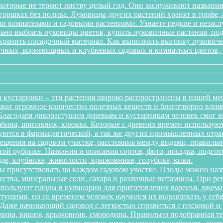
 которые не теряют листву целый год. Они заслуживают названи
 горшках без полива. Луковицы других растений хранят в торфе, 
 комнатными и садовыми растениями. Узнаете редкие и незаслу
ильно выбрать луковицы цветов, купить луковичные растения, по
 хранить посадочный материал. Как выполнять выгонку лукович
ичных, корневищных и клубневых садовых и комнатных цветов, ув
 кустарники – эти растения широко распространены в нашей ме
ержат огромное количество полезных веществ и благотворно вли
 Благодаря дикорастущим деревьям и кустарникам человек смог 
рябина, шиповник, клюква. Которые с древних времен использую
зуются в фармацевтической, а так же других промышленных отра
ещения на садовом участке, расстояния между видами, правильно
той рубрике. Названия и описания сортов, фото, посадка, подгот
аде, клубнике, жимолости, крыжовнике, голубике, киви.
ы присутствовать на каждом садовом участке. Плоды можно наз
ества, минеральные соли, сахара и различные витамины. При р
спользуют плоды в кулинарии для приготовления варенья, джема,
тущими, но со временем человек научился их выращивать у себя в
. Даже начинающий садовод с легкостью справиться с посадкой 
алина, вишня, крыжовник, смородина. Правильно подобранная т