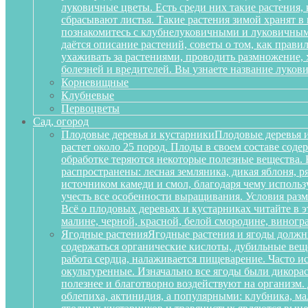
луковичные цветы. Есть среди них такие растения,
сбрасывают листья. Такие растения зимой хранят в
познакомитесь с клубнелуковичными и луковичными
даётся описание растений, советы о том, как прав
ухаживать за растениями, проводить размножение,
болезней и вредителей. Вы узнаете название луков
Корневищные
Клубневые
Первоцветы
Сад, огород
Плодовые деревья и кустарники
Плодовые деревья и
растет около 25 пород. Плоды в своем составе сод
обработке теряются некоторые полезные вещества.
распространены: лесная земляника, дикая яблоня, 
источником камеди и смол, благодаря чему исполь
учесть все особенности выращивания. Условия разм
Всё о плодовых деревьях и кустарниках читайте в э
малине, черной, красной, белой смородине, виногр
Ягодные растения
Ягодные растения и ягоды должн
содержаться органические кислоты, дубильные вещ
работа сердца, налаживается пищеварение. Часто и
окультуренные. Изначально все ягоды были дикорас
полезнее и благотворно воздействуют на организм
облепиха, актинидия, а популярными: клубника, м