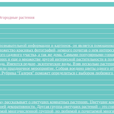
Огородные растения
познавательной информации и картинок, он является помощнико
множество красивых фотографий, немного почитав о нем интере
го садового участка, а так же дома. Самыми популярными горше
них и еще о множестве другой интересной растительности в подб
года. Имеются редкие, экзотические виды. Взяв несколько раст
л или праздничное мероприятие. Собрав воедино цветы одного 
. Рубрика “Галерея” поможет определиться с выбором любимого 
» рассказывает о цветущих комнатных растениях. Цветущие ком
оей декоративности. Другая группа цветущих растений – это го
самой многочисленной группой, но любимой и почитаемой многи