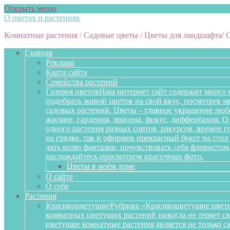
Открыть меню
О цветах и растениях
Комнатные растения / Садовые цветы / Цветы для ландшафта/ 
Главная
Реклама
Карта сайта
Семейства растений
Галерея цветов
Наш интернет сайт содержит много 
подобрать живой цветок на свой вкус, посмотрев 
садовых растений. Цветы – главное украшение любо
жасмин, гардения, драцена, фикус, диффенбахия. О 
одного растения разных сортов, ракурсов, времен 
на грядке, так и оформив прекрасный букет на сто
дать волю фантазии, почувствовать себя флористом
наслаждайтесь просмотром красочных фото.
Цветы в моём доме
О сайте
О себе
Растения
Красивоцветущие
Рубрика «Красивоцветущие цветы
комнатных цветущих растений никогда не теряет св
цветущие комнатные растения является не только 