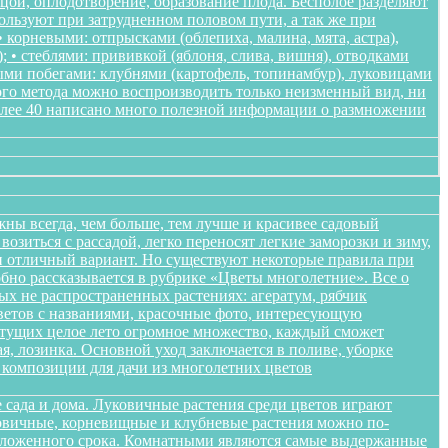
ьцой, оплодотворение, образование плода. Бесполое разделяют
пользуют при затрудненном половом пути, а так же при
корневыми: отпрысками (облепиха, малина, мята, астра),
); • стеблями: прививкой (яблоня, слива, вишня), отводками
ными побегами: клубнями (картофель, топинамбур), луковицами
ого метода можно воспроизводить только неизменный вид, ни
более 40 написано много полезной информации о размножении
жны всегда, чем больше, тем лучше и красивее садовый
озиться с рассадой, легко переносят легкие заморозки и зиму,
ики отличный вариант. Но существуют некоторые правила при
обно рассказывается в рубрике «Цветы многолетние». Все о
ых не распространенных растениях: агератум, рябчик
цветов с названиями, красочные фото, интересующую
етущих целое лето огромное множество, каждый сможет
я, лозинка. Основной уход заключается в поливе, уборке
композиции для дачи из многолетних цветов
 сада и дома. Луковичные растения среди цветов играют
уковичные, корневищные и клубневые растения можно по-
положенного срока. Комнатными являются самые выдержанные