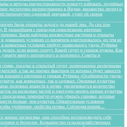
орьбы и методы предосторожности помогут избежать подобных
тение достаточно распространено в Индии, множество легенд и
бственноручно одинокой девушкой, сулит ей скорое
орхидеи были открыты задолго до нашей эры. До сих пор
ищу. В дальнейшем с приходом цивилизации цветение
в тропики. Были найдены неизвестные растения и открыты
в домашних условиях со временем адаптировалось, но тем не
в комнатных условиях требует правильного ухода. Рубрика
о делать, если корни сохнут. Какой грунт и горшок нужны. Как
, узнаете много интересного и полезного. Советы и
 семян, посадке в открытый грунт, размножении различными
дителей, а так же прочих факторов от которых будет зависеть
ения хорошего цветения и урожая. Рубрика «Особенности ухода»
ультур, как комнатных, так и садовых. Овощные культуры
запас полезных веществ в почве, увеличивается количество
сток на несколько частей и ежегодно менять разные культуры
ых прохладных температур нужно убирать сорняки, которые
ществ больше, чем культура. Обязательным условием
способы удобрения, свойства почвы. Соблюдая режим…
все живые организмы, они способны воспроизводить себе
 половое и бесполое. Большинство сельскохозяйственных