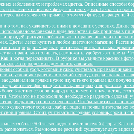
можных заболеваниях и проблемах цветка. Описанные способы б
х и полезных свойствах фикуса в стенах дома. Так как это рас
интересными являются приметы о том что фикус, выращенный со
и и о том, как ухаживать за ними в домашних условиях. Дикие 
о использовано человеком в виде лекарства и как приправа в п
ели орхидей, рискуя своей жизнью, отправлялись на их поиски 
ах. Цветы легко купить в любом цветочном магазине. Растение 
изки их природным характеристикам. Цветок при выращивании 
ет как правильно поливать, размножать, удобрять эти цветы. Чт
 Как и когда пересаживать. В рубрике вы увидите красивые фото
 и уходе за орхидеями в домашних условиях.
льный особый уход, который нужно учитывать при выращивании
олива, условиях хранения в зимний период, профилактике от вре
 у вас дома или на грядке нужно изучить его правила для получ
 представителей флоры: цветочных, овощных, плодово-ягодных к
более 3 летних сезонов подряд в одно место, иначе истощается 
и. Чтобы это не происходило необходимо разделить садовый уча
 тепло, ведь холода они не переносят. Что бы защитить от ночн
этого существуют сорняки, забирающие из почвы питательных ве
еет свои правила. Стоит учитывать погодные условия, сроки и 
итывается более 500 тысяч видов представителей флоры. Как и 
сть размножаться. Размножение растений существует двух видов: