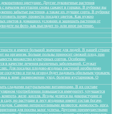
я декоративно цветущие. Другие луковичные растения
а с началом вегетации снова сажают в горшки. В рубрике вы
женно забытые растения, а также их лучшие сорта. В рубрике
дготовить почву, провести посадку цветов. Как нужно
ных цветов в домашних условиях и защищать растения от
идите на фото, как выглядит то, или иное растение.
стности и имеют большой значение для людей. В нашей стране
яют на организм. Больше пользы приносит свежий плод, при
вывести множество культурных сортов. Особенно
тся в качестве лечения различных заболеваний. Служат
слях. Для посадки плодово-ягодных растений необходимо
е соседство и тогда огород будет радовать обильным урожаем.
овка к зиме, размножение, уход, болезни кустарников. О
вать сладкими натуральными витаминами. В их составе
егулярном употреблении повышается иммунитет, улучшается
 компота, желе, киселя. Ягоды делятся на дикорастущие и
 саду, но растущие в лесу ягодники имеют состав богаче,
и уходом. Самими неприхотливыми являются: жимолость, ирга,
ерритория для посева залог успеха. Другими преимуществами