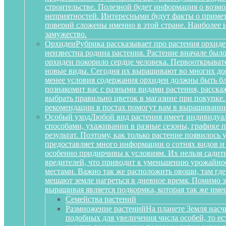
строительстве. Полезной будет информация о воз
неприятностей. Интересными будут факты о примета
поверий сложены именно в этой стране. Наиболее 
замужество.
Орхидеи
Рубрика рассказывает про растения орхиде
неизвестна родина растения. Растение вначале был
орхидеи покорило сердце человека. Первооткрыват
новые виды. Сегодня их выращивают во многих дом
менее условия содержания орхидеи должны быть бл
познакомит вас с разными видами растения, расскаж
выбрать правильно цветок в магазине при покупке.
рекомендации в постах помогут вам в выращивании
Особый уход
Любой вид растения имеет индивидуа
способами, ухаживании в разные сезоны, графике п
результат. Поэтому, как только растение появилось
предоставляет много информации о сотнях видов и
особенно придирчивы к условиям. Их нельзя садить 
вредителей, что приводит к уменьшению урожайност
местами. Важно так же расположить овощи, там где
мешают земле нагреться в дневное время. Помимо 
выращивая является подкормка, которая так же им
Семейства растений
Размножение растений
На планете Земля насч
подобных для увеличения числа особей, то е