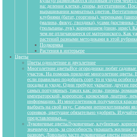
культур размножаются половым путем через се
на: деление клетки, споры, вегетативное. По
выращивании комнатных цветов. Вегетативный
клубнями (батат, георгины), черенками (шипов
(малина, фикус, гвоздика), усами (костяника
(тюльпаны, лук), корневищем (пион, ирис). 
чем не отличающееся от материнского. Как у
растений разными методиками в этой рубрике
Подкормка
Растения в интерьере
Цветы
Цветы однолетние и двухлетние
Многолетние цветы
Все огородники любят садовые 
участок. На помощь приходят многолетние цветы. Ве
если правильно подобрать сорт, то и ухода особог
посадке и уходе. Одни требуют укрытие, другие пре
самых популярных, таких как: розы, пионы, ромашк
императорский, кореопсис, крокосмия, лиатрис, не
информацию. Из многолетников получаются красиве
выбрать на свой вкус. Самыми неприхотливыми явля
сорняков, цветущие обязательно удобрять. Изучай
представленных…
Луковичные цветы
Луковичные, клубневые, корневи
значимую роль, за способность украшать жилище в 
разному. Довольно часто луковичные цветы приме