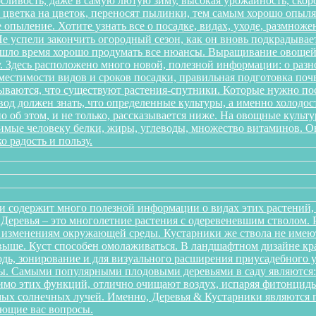
ливость, даже в самую лютую зиму, высокая урожайность, скоро
 с цветка на цветок, переносят пылинки, тем самым хорошо опы
 опыление. Хотите узнать все о посадке, видах, уходе, размноже
 успели закончить огородный сезон, как он вновь подкрадывает
ришло время хорошо продумать все нюансы. Выращивание овощей 
. Здесь расположено много новой, полезной информации: о разн
местимости видов и сроков посадки, правильная подготовка почв
дываются, что существуют растения-спутники. Которые нужно пос
од должен знать, что определенные культуры, а именно холодост
о об этом, и не только, рассказывается ниже. На овощные культ
одимые человеку белки, жиры, углеводы, множество витаминов. 
о радость и пользу.
и содержит много полезной информации о видах этих растений, п
. Деревья – это многолетние растения с одеревеневшим стволом
 изменениям окружающей среды. Кустарники же ствола не имеют,
аз выше. Куст способен омолаживаться. В ландшафтном дизайне к
дь, зонирование и для визуального расширения приусадебного у
. Самыми популярными плодовыми деревьями в саду являются: я
мо этих функций, отлично очищают воздух, испаряя фитонциды
ых солнечных лучей. Именно, Деревья & Кустарники являются г
ующие вас вопросы.