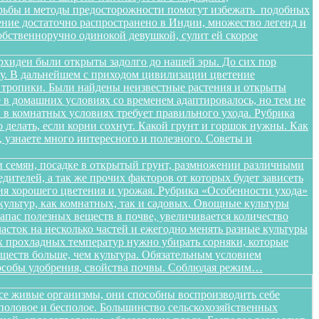
орьбы и методы предосторожности помогут избежать подобных
тение достаточно распространено в Индии, множество легенд и
бственноручно одинокой девушкой, сулит ей скорое
орхидеи были открыты задолго до нашей эры. До сих пор
ищу. В дальнейшем с приходом цивилизации цветение
в тропики. Были найдены неизвестные растения и открыты
в домашних условиях со временем адаптировалось, но тем не
в комнатных условиях требует правильного ухода. Рубрика
о делать, если корни сохнут. Какой грунт и горшок нужны. Как
, узнаете много интересного и полезного. Советы и
 семян, посадке в открытый грунт, размножении различными
дителей, а так же прочих факторов от которых будет зависеть
ения хорошего цветения и урожая. Рубрика «Особенности ухода»
ультур, как комнатных, так и садовых. Овощные культуры
запас полезных веществ в почве, увеличивается количество
сток на несколько частей и ежегодно менять разные культуры
ых прохладных температур нужно убирать сорняки, которые
ществ больше, чем культура. Обязательным условием
способы удобрения, свойства почвы. Соблюдая режим…
все живые организмы, они способны воспроизводить себе
 половое и бесполое. Большинство сельскохозяйственных