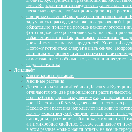
ягодных кустарников и травянистых являются вынос
пчел. Ведь растения эти медоносны, а пчелы летая
несколько сортов, что бы происходило перекрестное
Овощные растения
Овощные растения или овощи. Не
задумались о рассаде, а так же посадке овощей. П
обязательно придет на помощь каждому огороднику
фото плодов, лекарственные свойства, таблицы сов
избавления от них. Так, например, не многие дога
урожайность, отпугнуть вредителей. Хороший садов
Поэтому готовиться следует начать сейчас. Подробн
источником здоровья, имея в своем составе необх
самое главное с любовью, тогда, они принесут тольк
Садовая техника
Ландшафт
Альпинарии и рокарии
Хвойные растения
Деревья и кустарники
Рубрика Деревья и Кустарник
отличаются эти две разновидности растительности
больше благодаря своему легкому адаптированию к
рост. Высота его 0,5-6 м, дерево же в несколько р
Нередко эти растения используют как живую изгоро
носит декоративную функцию, но и приносит плоды
смородина, крыжовник, облепиха, жимолость. Поми
антимикробное свойство. Так же защищают от прям
в этом разделе можно найти ответы на все интерес