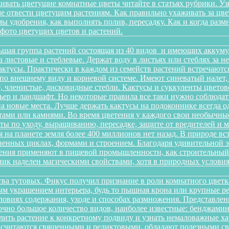
ивать цветущие комнатные цветы читайте в статьях рубрики. Уз
оме отвести цветущим растениям. Как правильно ухаживать за 
имы удобрения, как выполнять полив, пересадку. Как и когда раз
 фото цветущих цветов и растений.
ьшая группа растений состоящая из 40 видов и имеющих аккуму
на листовые и стеблевые. Держат воду в листьях или стеблях за
ктусы. Практически в каждом из семейств растений встречаютс
по внешнему виду и корневой системе. Имеют синеватый налет,
 членистые, дисковидные стебли. Кактусы и суккуленты цветов
ер и ландшафт. Но некоторые правила все таки нужно соблюдать
а новые места. Лучше держать кактусы на подоконнике всегда о
ами или камнями. Во время цветения у каждого свои необычные 
еты по уходу, выращиванию, пересадке, защите от вредителей и
 на планете земля более 400 миллионов нет назад. В природе в
зненных циклах, формами и строением. Благодаря удивительной
тения применяют в пищевой промышленности, как строительный м
ик наделен магическими свойствами, хотя в природных условиях
йства тутовых. Фикус получил признание в роли комнатного цветк
ным украшением интерьера, будь то пышная крона или крупные р
овиях содержания, уходе и способах размножения. Представленн
очно большое количество видов, наиболее известные: бенджамина, 
ить растение к конкретному подвиду и узнать немаловажные х
ы считаются священными и реликтовыми, обладают полезными с