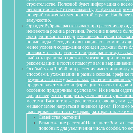
строительстве. Полезной будет информация о воз
неприятностей. Интересными будут факты о примета
поверий сложены именно в этой стране. Наиболее 
замужество.
Орхидеи
Рубрика рассказывает про растения орхиде
неизвестна родина растения. Растение вначале был
орхидеи покорило сердце человека. Первооткрыват
новые виды. Сегодня их выращивают во многих дом
менее условия содержания орхидеи должны быть бл
познакомит вас с разными видами растения, расскаж
выбрать правильно цветок в магазине при покупке.
рекомендации в постах помогут вам в выращивании
Особый уход
Любой вид растения имеет индивидуа
способами, ухаживании в разные сезоны, графике п
результат. Поэтому, как только растение появилось
предоставляет много информации о сотнях видов и
особенно придирчивы к условиям. Их нельзя садить 
вредителей, что приводит к уменьшению урожайност
местами. Важно так же расположить овощи, там где
мешают земле нагреться в дневное время. Помимо 
выращивая является подкормка, которая так же им
Семейства растений
Размножение растений
На планете Земля насч
подобных для увеличения числа особей, то е