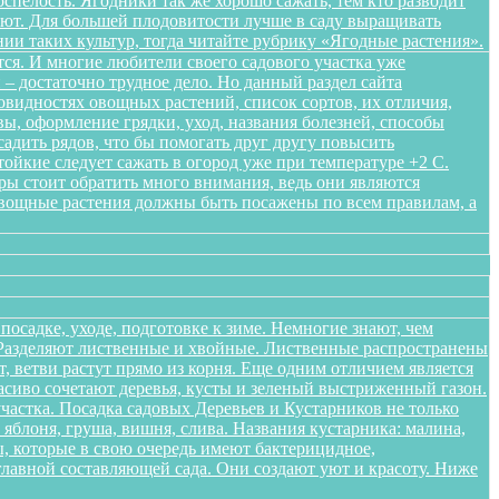
спелость. Ягодники так же хорошо сажать, тем кто разводит
ляют. Для большей плодовитости лучше в саду выращивать
нии таких культур, тогда читайте рубрику «Ягодные растения».
ся. И многие любители своего садового участка уже
– достаточно трудное дело. Но данный раздел сайта
овидностях овощных растений, список сортов, их отличия,
ы, оформление грядки, уход, названия болезней, способы
адить рядов, что бы помогать друг другу повысить
ойкие следует сажать в огород уже при температуре +2 С.
уры стоит обратить много внимания, ведь они являются
Овощные растения должны быть посажены по всем правилам, а
осадке, уходе, подготовке к зиме. Немногие знают, чем
. Разделяют лиственные и хвойные. Лиственные распространены
 ветви растут прямо из корня. Еще одним отличием является
расиво сочетают деревья, кусты и зеленый выстриженный газон.
частка. Посадка садовых Деревьев и Кустарников не только
блоня, груша, вишня, слива. Названия кустарника: малина,
, которые в свою очередь имеют бактерицидное,
лавной составляющей сада. Они создают уют и красоту. Ниже