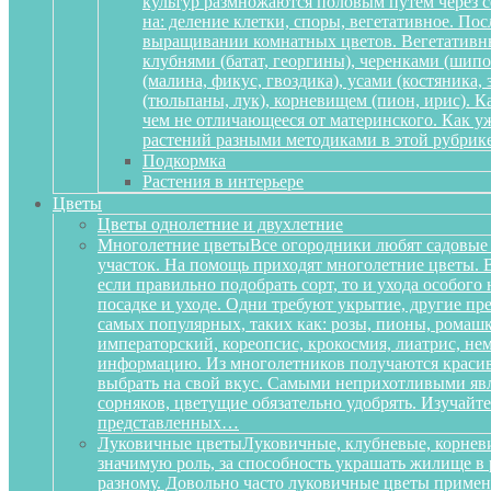
культур размножаются половым путем через се
на: деление клетки, споры, вегетативное. По
выращивании комнатных цветов. Вегетативный
клубнями (батат, георгины), черенками (шипов
(малина, фикус, гвоздика), усами (костяника
(тюльпаны, лук), корневищем (пион, ирис). 
чем не отличающееся от материнского. Как у
растений разными методиками в этой рубрике
Подкормка
Растения в интерьере
Цветы
Цветы однолетние и двухлетние
Многолетние цветы
Все огородники любят садовые 
участок. На помощь приходят многолетние цветы. Ве
если правильно подобрать сорт, то и ухода особог
посадке и уходе. Одни требуют укрытие, другие пре
самых популярных, таких как: розы, пионы, ромашк
императорский, кореопсис, крокосмия, лиатрис, не
информацию. Из многолетников получаются красиве
выбрать на свой вкус. Самыми неприхотливыми явля
сорняков, цветущие обязательно удобрять. Изучай
представленных…
Луковичные цветы
Луковичные, клубневые, корневи
значимую роль, за способность украшать жилище в 
разному. Довольно часто луковичные цветы приме