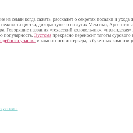
 из семян когда сажать, расскажет о секретах посадки и ухода 
и нежности цветка, дикорастущего на лугах Мексики, Аргентины
ра. Говорящие названия «техасский колокольчик»,
«ирландская»,
ую популярность.
Эустома
прекрасно переносит тяготы сурового 
адебного участка
и комнатного интерьера, в букетных композиц
 эустомы