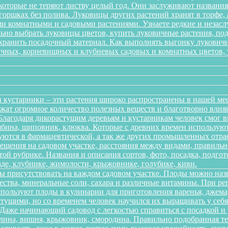
 которые не теряют листву целый год. Они заслуживают названи
 горшках без полива. Луковицы других растений хранят в торфе, 
 комнатными и садовыми растениями. Узнаете редкие и незаслу
ильно выбрать луковицы цветов, купить луковичные растения, по
 хранить посадочный материал. Как выполнять выгонку лукович
ичных, корневищных и клубневых садовых и комнатных цветов, ув
 кустарники – эти растения широко распространены в нашей ме
ержат огромное количество полезных веществ и благотворно вли
 Благодаря дикорастущим деревьям и кустарникам человек смог 
рябина, шиповник, клюква. Которые с древних времен использую
зуются в фармацевтической, а так же других промышленных отра
ещения на садовом участке, расстояния между видами, правильно
той рубрике. Названия и описания сортов, фото, посадка, подгот
аде, клубнике, жимолости, крыжовнике, голубике, киви.
ы присутствовать на каждом садовом участке. Плоды можно наз
ества, минеральные соли, сахара и различные витамины. При р
спользуют плоды в кулинарии для приготовления варенья, джема,
тущими, но со временем человек научился их выращивать у себя в
. Даже начинающий садовод с легкостью справиться с посадкой 
алина, вишня, крыжовник, смородина. Правильно подобранная т