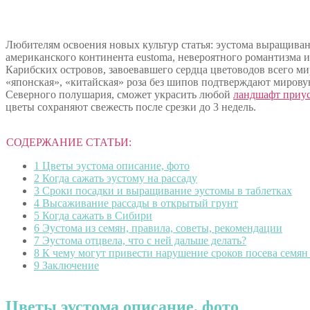
Любителям освоения новых культур статья: эустома выращивание
американского континента eustoma, невероятного романтизма 
Карибских островов, завоевавшего сердца цветоводов всего ми
«японская», «китайская» роза без шипов подтверждают миров
Северного полушария, сможет украсить любой
ландшафт приус
цветы сохраняют свежесть после срезки до 3 недель.
СОДЕРЖАНИЕ СТАТЬИ:
1
Цветы эустома описание, фото
2
Когда сажать эустому на рассаду
3
Сроки посадки и выращивание эустомы в таблетках
4
Высаживание рассады в открытый грунт
5
Когда сажать в Сибири
6
Эустома из семян, правила, советы, рекомендации
7
Эустома отцвела, что с ней дальше делать?
8
К чему могут привести нарушение сроков посева семян
9
Заключение
Цветы эустома описание, фото