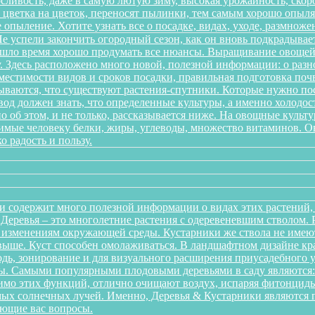
ливость, даже в самую лютую зиму, высокая урожайность, скоро
 с цветка на цветок, переносят пылинки, тем самым хорошо опы
 опыление. Хотите узнать все о посадке, видах, уходе, размноже
 успели закончить огородный сезон, как он вновь подкрадывает
ришло время хорошо продумать все нюансы. Выращивание овощей 
. Здесь расположено много новой, полезной информации: о разн
местимости видов и сроков посадки, правильная подготовка почв
дываются, что существуют растения-спутники. Которые нужно пос
од должен знать, что определенные культуры, а именно холодост
о об этом, и не только, рассказывается ниже. На овощные культ
одимые человеку белки, жиры, углеводы, множество витаминов. 
о радость и пользу.
и содержит много полезной информации о видах этих растений, п
. Деревья – это многолетние растения с одеревеневшим стволом
 изменениям окружающей среды. Кустарники же ствола не имеют,
аз выше. Куст способен омолаживаться. В ландшафтном дизайне к
дь, зонирование и для визуального расширения приусадебного у
. Самыми популярными плодовыми деревьями в саду являются: я
мо этих функций, отлично очищают воздух, испаряя фитонциды
ых солнечных лучей. Именно, Деревья & Кустарники являются г
ующие вас вопросы.