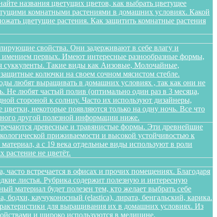
найте названия цветущих цветов, как выбрать цветущее
цветущими комнатными растениями в домашних условиях. Какой
множать цветущие растения. Как защитить комнатные растения
лирующие свойства. Они задерживают в себе влагу и
 не имением первых. Имеют интересные разнообразные формы,
я суккуленты. Такие виды как Аизовые, Молочайные,
 защитные колючки на своем сочном мясистом стебле.
оды любят выращивать в домашних условиях , так как они не
. Не любят частый полив (оптимально один раз в 3 месяца,
дной стороной к солнцу. Часто их используют дизайнеры,
цветки, некоторые появляются только на одну ночь. Все что
 много другой полезной информации ниже.
стречаются древесные и травянистые формы. Эти древнейшие
 экологической приживаемости и высокой устойчивостью к
атериал, а с 19 века отдельные виды используют в роли
 растение не цветёт.
а, часто встречается в офисах и прочих помещениях. Благодаря
едкие листья. Рубрика содержит полезную и интересную
ый материал будет полезен тем, кто желает выбрать себе
бодхи, каучуконосный (elastica), лирата, бенгальский, карика.
арактеристики для выращивания их в домашних условиях. Из
войствами и широко используются в медицине,