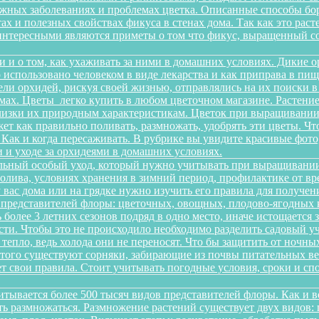
можных заболеваниях и проблемах цветка. Описанные способы б
х и полезных свойствах фикуса в стенах дома. Так как это рас
интересными являются приметы о том что фикус, выращенный со
и и о том, как ухаживать за ними в домашних условиях. Дикие 
о использовано человеком в виде лекарства и как приправа в п
ели орхидей, рискуя своей жизнью, отправлялись на их поиски 
ах. Цветы легко купить в любом цветочном магазине. Растение 
изки их природным характеристикам. Цветок при выращивании 
ет как правильно поливать, размножать, удобрять эти цветы. Чт
 Как и когда пересаживать. В рубрике вы увидите красивые фото
 и уходе за орхидеями в домашних условиях.
льный особый уход, который нужно учитывать при выращивании
олива, условиях хранения в зимний период, профилактике от вре
 у вас дома или на грядке нужно изучить его правила для получ
 представителей флоры: цветочных, овощных, плодово-ягодных к
более 3 летних сезонов подряд в одно место, иначе истощается 
и. Чтобы это не происходило необходимо разделить садовый уча
 тепло, ведь холода они не переносят. Что бы защитить от ночн
этого существуют сорняки, забирающие из почвы питательных ве
еет свои правила. Стоит учитывать погодные условия, сроки и 
итывается более 500 тысяч видов представителей флоры. Как и 
сть размножаться. Размножение растений существует двух видов: