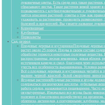
луковичные цветы. Есть среди них такие растения,
сбрасывают листья. Такие растения зимой хранят в
познакомитесь с клубнелуковичными и луковичными
даётся описание растений, советы о том, как прав
ухаживать за растениями, проводить размножение,
болезней и вредителей. Вы узнаете название луков
Корневищные
Клубневые
Первоцветы
Сад, огород
Плодовые деревья и кустарники
Плодовые деревья и
растет около 25 пород. Плоды в своем составе сод
обработке теряются некоторые полезные вещества.
распространены: лесная земляника, дикая яблоня, 
источником камеди и смол, благодаря чему исполь
учесть все особенности выращивания. Условия разм
Всё о плодовых деревьях и кустарниках читайте в э
малине, черной, красной, белой смородине, виногр
Ягодные растения
Ягодные растения и ягоды должн
содержаться органические кислоты, дубильные вещ
работа сердца, налаживается пищеварение. Часто и
окультуренные. Изначально все ягоды были дикорас
полезнее и благотворно воздействуют на организм
облепиха, актинидия, а популярными: клубника, м