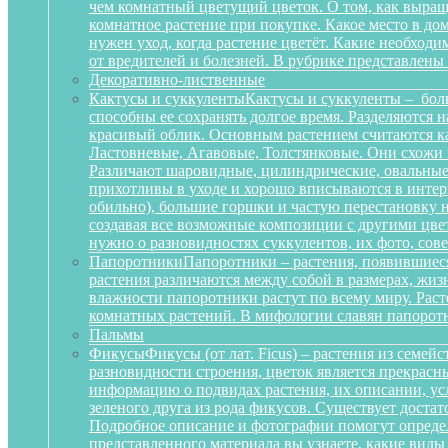
чем комнатный цветущий цветок. О том, как выращ
комнатное растение при покупке. Какое место в д
нужен уход, когда растение цветёт. Какие необход
от вредителей и болезней. В рубрике представлены
Декоративно-лиственные
Кактусы и суккуленты
Кактусы и суккуленты – бол
способны ее сохранять долгое время. Разделяются 
красивый облик. Основным растением считаются ка
Ластовневые, Агавовые, Толстянковые. Они схожи 
Различают шаровидные, цилиндрические, овальные,
прихотливы в уходе и хорошо вписываются в интерь
обильно), большие горшки и частую перестановку н
создавая все возможные композиции с другими цвет
нужно о разновидностях суккулентов, их фото, сов
Папоротники
Папоротники – растения, появившиеся
растения различаются между собой в размерах, жи
влажности папоротники растут по всему миру. Рас
комнатных растений. В мифологии славян папоротн
Пальмы
Фикусы
Фикусы (от лат. Ficus) – растения из семе
разновидности строения, цветок является прекрас
информацию о подвидах растения, их описании, усл
зеленого друга из рода фикусов. Существует достат
Подробное описание и фотографии помогут определ
представленного материала вы узнаете, какие вид