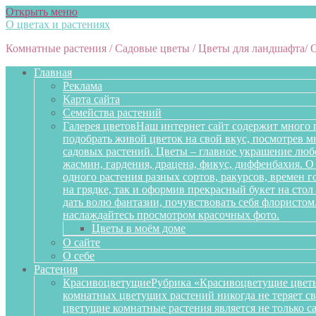
Открыть меню
О цветах и растениях
Комнатные растения / Садовые цветы / Цветы для ландшафта/ 
Главная
Реклама
Карта сайта
Семейства растений
Галерея цветов
Наш интернет сайт содержит много 
подобрать живой цветок на свой вкус, посмотрев 
садовых растений. Цветы – главное украшение любо
жасмин, гардения, драцена, фикус, диффенбахия. О 
одного растения разных сортов, ракурсов, времен 
на грядке, так и оформив прекрасный букет на сто
дать волю фантазии, почувствовать себя флористом
наслаждайтесь просмотром красочных фото.
Цветы в моём доме
О сайте
О себе
Растения
Красивоцветущие
Рубрика «Красивоцветущие цветы
комнатных цветущих растений никогда не теряет св
цветущие комнатные растения является не только 