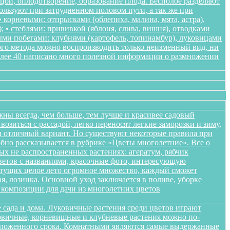
ьцой, оплодотворение, образование плода. Бесполое разделяют
пользуют при затрудненном половом пути, а так же при
корневыми: отпрысками (облепиха, малина, мята, астра),
); • стеблями: прививкой (яблоня, слива, вишня), отводками
ными побегами: клубнями (картофель, топинамбур), луковицами
ого метода можно воспроизводить только неизменный вид, ни
более 40 написано много полезной информации о размножении
жны всегда, чем больше, тем лучше и красивее садовый
озиться с рассадой, легко переносят легкие заморозки и зиму,
ики отличный вариант. Но существуют некоторые правила при
обно рассказывается в рубрике «Цветы многолетние». Все о
ых не распространенных растениях: агератум, рябчик
цветов с названиями, красочные фото, интересующую
етущих целое лето огромное множество, каждый сможет
я, лозинка. Основной уход заключается в поливе, уборке
композиции для дачи из многолетних цветов
 сада и дома. Луковичные растения среди цветов играют
уковичные, корневищные и клубневые растения можно по-
положенного срока. Комнатными являются самые выдержанные