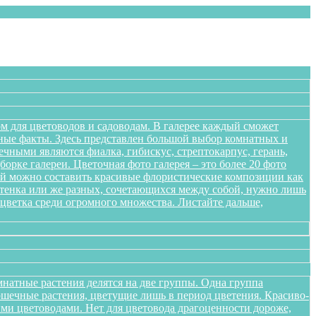
м для цветоводов и садоводам. В галерее каждый сможет
сные факты. Здесь представлен большой выбор комнатных и
чными являются фиалка, гибискус, стрептокарпус, герань,
орке галереи. Цветочная фото галерея – это более 20 фото
ений можно составить красивые флористические композиции как
оттенка или же разных, сочетающихся между собой, нужно лишь
цветка среди огромного множества. Листайте дальше,
натные растения делятся на две группы. Одна группа
ршечные растения, цветущие лишь в период цветения. Красиво-
ми цветоводами. Нет для цветовода драгоценности дороже,