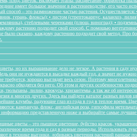
мя, плод, цветок. Включает этапы: расцветание, обработка пыл
следние имеет большое значение в растениеводстве, его часто ис
 способ – это размножение частью растения. Осуществляется: • 
ник, герань, флоксы); • листом (стрептокарпус, каланхоэ, лилия
, земляника), стеблевыми черенками (плющ, виноград); • подзем
Каждому растению подходит свой способ. С помощью вегетативн
же было сказано, каждому растению подходит свой метод. Про 
.
цветы, но их выращивание дело не легкое. А растения в саду ну
дь они не нуждаются в высадке каждый год, а значит не нужно в
о не требуется, хорошо выглядят весь сезон. Поэтому многолетн
красно обходятся без него. Об этом и других особенностях подр
и, тюльпаны, лилии, крокусы, хризантемы, а так же об интересн
мезия и многих других. Здесь вы найдете каталог разных видов 
йшие клумбы, радующие глаз из года в год в теплое время. Цв
ются: кампанула, флокс, английская роза, гипсофила метельчата
те информацию представленную ниже и выбирайте самые лучшие 
щные цветы – это пышное цветение, буйство красок, украшение
различное время года и сад в разные периоды. Использовать л
няют в технике выгонки, добиваясь цветения растений раньше 