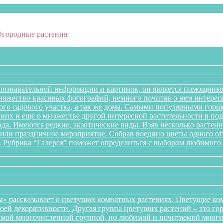
Огородные растения
познавательной информации и картинок, он является помощнико
множество красивых фотографий, немного почитав о нем интере
го садового участка, а так же дома. Самыми популярными горше
них и еще о множестве другой интересной растительности в подб
года. Имеются редкие, экзотические виды. Взяв несколько раст
л или праздничное мероприятие. Собрав воедино цветы одного 
. Рубрика “Галерея” поможет определиться с выбором любимого 
» рассказывает о цветущих комнатных растениях. Цветущие ком
оей декоративности. Другая группа цветущих растений – это го
самой многочисленной группой, но любимой и почитаемой многи