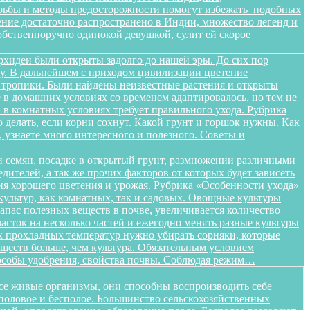
орьбы и методы предосторожности помогут избежать подобных
тение достаточно распространено в Индии, множество легенд и
бственноручно одинокой девушкой, сулит ей скорое
орхидеи были открыты задолго до нашей эры. До сих пор
ищу. В дальнейшем с приходом цивилизации цветение
в тропики. Были найдены неизвестные растения и открыты
в домашних условиях со временем адаптировалось, но тем не
в комнатных условиях требует правильного ухода. Рубрика
о делать, если корни сохнут. Какой грунт и горшок нужны. Как
, узнаете много интересного и полезного. Советы и
 семян, посадке в открытый грунт, размножении различными
дителей, а так же прочих факторов от которых будет зависеть
ения хорошего цветения и урожая. Рубрика «Особенности ухода»
ультур, как комнатных, так и садовых. Овощные культуры
запас полезных веществ в почве, увеличивается количество
сток на несколько частей и ежегодно менять разные культуры
ых прохладных температур нужно убирать сорняки, которые
ществ больше, чем культура. Обязательным условием
способы удобрения, свойства почвы. Соблюдая режим…
все живые организмы, они способны воспроизводить себе
 половое и бесполое. Большинство сельскохозяйственных