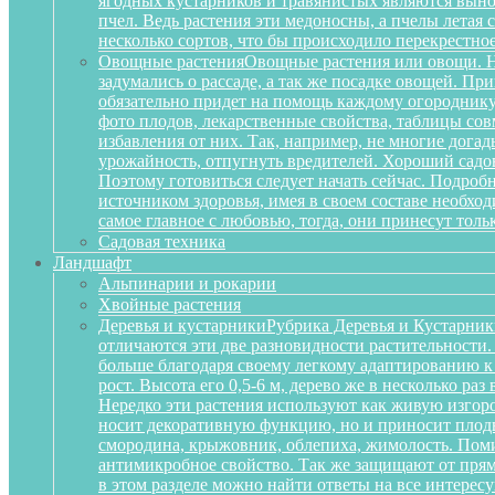
ягодных кустарников и травянистых являются вынос
пчел. Ведь растения эти медоносны, а пчелы летая
несколько сортов, что бы происходило перекрестное
Овощные растения
Овощные растения или овощи. Не
задумались о рассаде, а так же посадке овощей. П
обязательно придет на помощь каждому огороднику
фото плодов, лекарственные свойства, таблицы сов
избавления от них. Так, например, не многие дога
урожайность, отпугнуть вредителей. Хороший садов
Поэтому готовиться следует начать сейчас. Подробн
источником здоровья, имея в своем составе необх
самое главное с любовью, тогда, они принесут тольк
Садовая техника
Ландшафт
Альпинарии и рокарии
Хвойные растения
Деревья и кустарники
Рубрика Деревья и Кустарник
отличаются эти две разновидности растительности
больше благодаря своему легкому адаптированию к
рост. Высота его 0,5-6 м, дерево же в несколько р
Нередко эти растения используют как живую изгоро
носит декоративную функцию, но и приносит плоды
смородина, крыжовник, облепиха, жимолость. Поми
антимикробное свойство. Так же защищают от прям
в этом разделе можно найти ответы на все интерес