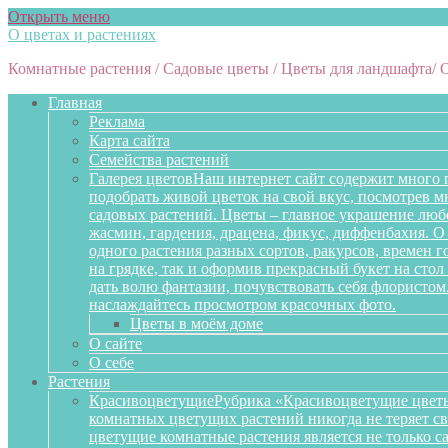
Открыть меню
О цветах и растениях
Комнатные растения / Садовые цветы / Цветы для ландшафта/ 
Главная
Реклама
Карта сайта
Семейства растений
Галерея цветов
Наш интернет сайт содержит много 
подобрать живой цветок на свой вкус, посмотрев 
садовых растений. Цветы – главное украшение любо
жасмин, гардения, драцена, фикус, диффенбахия. О 
одного растения разных сортов, ракурсов, времен 
на грядке, так и оформив прекрасный букет на сто
дать волю фантазии, почувствовать себя флористом
наслаждайтесь просмотром красочных фото.
Цветы в моём доме
О сайте
О себе
Растения
Красивоцветущие
Рубрика «Красивоцветущие цветы
комнатных цветущих растений никогда не теряет св
цветущие комнатные растения является не только 