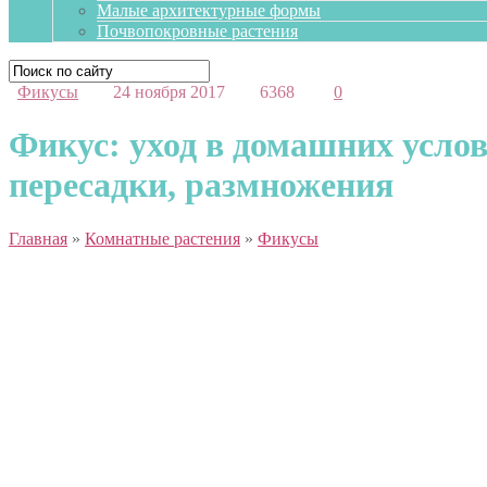
Малые архитектурные формы
Почвопокровные растения
Фикусы
24 ноября 2017
6368
0
Фикус: уход в домашних усло
пересадки, размножения
Главная
»
Комнатные растения
»
Фикусы