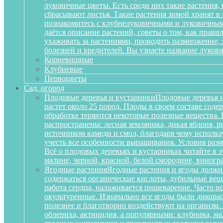
луковичные цветы. Есть среди них такие растения,
сбрасывают листья. Такие растения зимой хранят в
познакомитесь с клубнелуковичными и луковичными
даётся описание растений, советы о том, как прав
ухаживать за растениями, проводить размножение,
болезней и вредителей. Вы узнаете название луков
Корневищные
Клубневые
Первоцветы
Сад, огород
Плодовые деревья и кустарники
Плодовые деревья и
растет около 25 пород. Плоды в своем составе сод
обработке теряются некоторые полезные вещества.
распространены: лесная земляника, дикая яблоня, 
источником камеди и смол, благодаря чему исполь
учесть все особенности выращивания. Условия разм
Всё о плодовых деревьях и кустарниках читайте в э
малине, черной, красной, белой смородине, виногр
Ягодные растения
Ягодные растения и ягоды должн
содержаться органические кислоты, дубильные вещ
работа сердца, налаживается пищеварение. Часто и
окультуренные. Изначально все ягоды были дикорас
полезнее и благотворно воздействуют на организм
облепиха, актинидия, а популярными: клубника, м