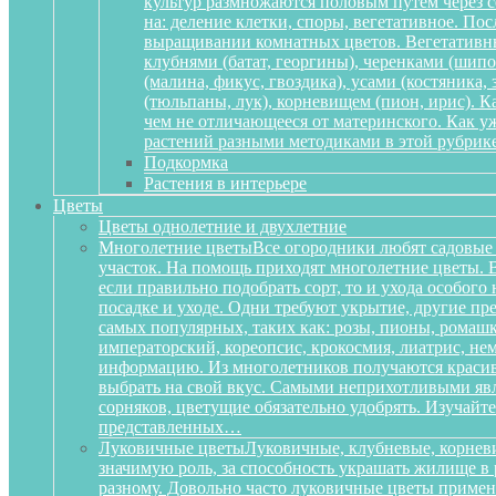
культур размножаются половым путем через се
на: деление клетки, споры, вегетативное. По
выращивании комнатных цветов. Вегетативный
клубнями (батат, георгины), черенками (шипов
(малина, фикус, гвоздика), усами (костяника
(тюльпаны, лук), корневищем (пион, ирис). 
чем не отличающееся от материнского. Как у
растений разными методиками в этой рубрике
Подкормка
Растения в интерьере
Цветы
Цветы однолетние и двухлетние
Многолетние цветы
Все огородники любят садовые 
участок. На помощь приходят многолетние цветы. Ве
если правильно подобрать сорт, то и ухода особог
посадке и уходе. Одни требуют укрытие, другие пре
самых популярных, таких как: розы, пионы, ромашк
императорский, кореопсис, крокосмия, лиатрис, не
информацию. Из многолетников получаются красиве
выбрать на свой вкус. Самыми неприхотливыми явля
сорняков, цветущие обязательно удобрять. Изучай
представленных…
Луковичные цветы
Луковичные, клубневые, корневи
значимую роль, за способность украшать жилище в 
разному. Довольно часто луковичные цветы приме