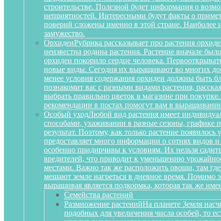
строительстве. Полезной будет информация о воз
неприятностей. Интересными будут факты о примета
поверий сложены именно в этой стране. Наиболее 
замужество.
Орхидеи
Рубрика рассказывает про растения орхиде
неизвестна родина растения. Растение вначале был
орхидеи покорило сердце человека. Первооткрыват
новые виды. Сегодня их выращивают во многих дом
менее условия содержания орхидеи должны быть бл
познакомит вас с разными видами растения, расскаж
выбрать правильно цветок в магазине при покупке.
рекомендации в постах помогут вам в выращивании
Особый уход
Любой вид растения имеет индивидуа
способами, ухаживании в разные сезоны, графике п
результат. Поэтому, как только растение появилось
предоставляет много информации о сотнях видов и
особенно придирчивы к условиям. Их нельзя садить 
вредителей, что приводит к уменьшению урожайност
местами. Важно так же расположить овощи, там где
мешают земле нагреться в дневное время. Помимо 
выращивая является подкормка, которая так же им
Семейства растений
Размножение растений
На планете Земля насч
подобных для увеличения числа особей, то е