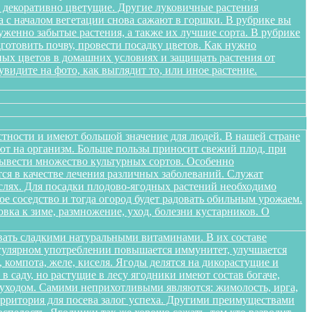
я декоративно цветущие. Другие луковичные растения
а с началом вегетации снова сажают в горшки. В рубрике вы
женно забытые растения, а также их лучшие сорта. В рубрике
дготовить почву, провести посадку цветов. Как нужно
ных цветов в домашних условиях и защищать растения от
идите на фото, как выглядит то, или иное растение.
стности и имеют большой значение для людей. В нашей стране
яют на организм. Больше пользы приносит свежий плод, при
вывести множество культурных сортов. Особенно
тся в качестве лечения различных заболеваний. Служат
слях. Для посадки плодово-ягодных растений необходимо
е соседство и тогда огород будет радовать обильным урожаем.
овка к зиме, размножение, уход, болезни кустарников. О
вать сладкими натуральными витаминами. В их составе
егулярном употреблении повышается иммунитет, улучшается
 компота, желе, киселя. Ягоды делятся на дикорастущие и
 саду, но растущие в лесу ягодники имеют состав богаче,
и уходом. Самими неприхотливыми являются: жимолость, ирга,
ерритория для посева залог успеха. Другими преимуществами