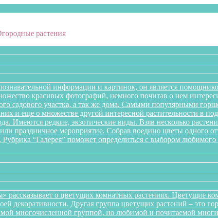
Огородные растения
познавательной информации и картинок, он является помощнико
множество красивых фотографий, немного почитав о нем интере
го садового участка, а так же дома. Самыми популярными горше
них и еще о множестве другой интересной растительности в подб
года. Имеются редкие, экзотические виды. Взяв несколько раст
л или праздничное мероприятие. Собрав воедино цветы одного 
. Рубрика “Галерея” поможет определиться с выбором любимого 
» рассказывает о цветущих комнатных растениях. Цветущие ком
оей декоративности. Другая группа цветущих растений – это го
самой многочисленной группой, но любимой и почитаемой многи