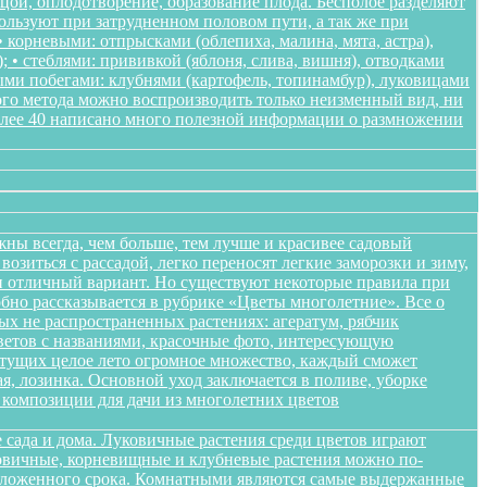
ьцой, оплодотворение, образование плода. Бесполое разделяют
пользуют при затрудненном половом пути, а так же при
корневыми: отпрысками (облепиха, малина, мята, астра),
); • стеблями: прививкой (яблоня, слива, вишня), отводками
ными побегами: клубнями (картофель, топинамбур), луковицами
ого метода можно воспроизводить только неизменный вид, ни
более 40 написано много полезной информации о размножении
жны всегда, чем больше, тем лучше и красивее садовый
озиться с рассадой, легко переносят легкие заморозки и зиму,
ики отличный вариант. Но существуют некоторые правила при
обно рассказывается в рубрике «Цветы многолетние». Все о
ых не распространенных растениях: агератум, рябчик
цветов с названиями, красочные фото, интересующую
етущих целое лето огромное множество, каждый сможет
я, лозинка. Основной уход заключается в поливе, уборке
композиции для дачи из многолетних цветов
 сада и дома. Луковичные растения среди цветов играют
уковичные, корневищные и клубневые растения можно по-
положенного срока. Комнатными являются самые выдержанные