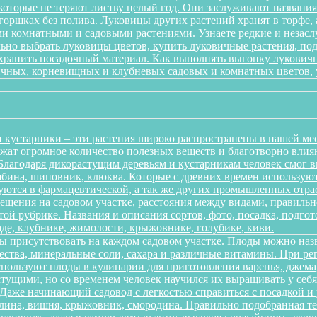
 которые не теряют листву целый год. Они заслуживают названи
 горшках без полива. Луковицы других растений хранят в торфе, 
 комнатными и садовыми растениями. Узнаете редкие и незаслу
ильно выбрать луковицы цветов, купить луковичные растения, по
 хранить посадочный материал. Как выполнять выгонку лукович
ичных, корневищных и клубневых садовых и комнатных цветов, ув
 кустарники – эти растения широко распространены в нашей ме
ержат огромное количество полезных веществ и благотворно вли
 Благодаря дикорастущим деревьям и кустарникам человек смог 
рябина, шиповник, клюква. Которые с древних времен использую
зуются в фармацевтической, а так же других промышленных отра
ещения на садовом участке, расстояния между видами, правильно
той рубрике. Названия и описания сортов, фото, посадка, подгот
аде, клубнике, жимолости, крыжовнике, голубике, киви.
ы присутствовать на каждом садовом участке. Плоды можно наз
ества, минеральные соли, сахара и различные витамины. При р
спользуют плоды в кулинарии для приготовления варенья, джема,
тущими, но со временем человек научился их выращивать у себя в
. Даже начинающий садовод с легкостью справиться с посадкой 
алина, вишня, крыжовник, смородина. Правильно подобранная т