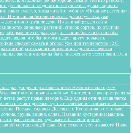
спелость. Ягодники так же хорошо сажать, тем кто разводит
ляют. Для большей плодовитости лучше в саду выращивать
нии таких культур, тогда читайте рубрику «Ягодные растения».
ся. И многие любители своего садового участка уже
– достаточно трудное дело. Но данный раздел сайта
овидностях овощных растений, список сортов, их отличия,
ы, оформление грядки, уход, названия болезней, способы
адить рядов, что бы помогать друг другу повысить
ойкие следует сажать в огород уже при температуре +2 С.
уры стоит обратить много внимания, ведь они являются
Овощные растения должны быть посажены по всем правилам, а
осадке, уходе, подготовке к зиме. Немногие знают, чем
. Разделяют лиственные и хвойные. Лиственные распространены
 ветви растут прямо из корня. Еще одним отличием является
расиво сочетают деревья, кусты и зеленый выстриженный газон.
частка. Посадка садовых Деревьев и Кустарников не только
блоня, груша, вишня, слива. Названия кустарника: малина,
, которые в свою очередь имеют бактерицидное,
лавной составляющей сада. Они создают уют и красоту. Ниже