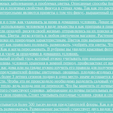
можных заболеваниях и проблемах цветка. Описанные способы б
х и полезных свойствах фикуса в стенах дома. Так как это рас
интересными являются приметы о том что фикус, выращенный со
и и о том, как ухаживать за ними в домашних условиях. Дикие 
о использовано человеком в виде лекарства и как приправа в п
ели орхидей, рискуя своей жизнью, отправлялись на их поиски 
ах. Цветы легко купить в любом цветочном магазине. Растение 
изки их природным характеристикам. Цветок при выращивании 
ет как правильно поливать, размножать, удобрять эти цветы. Чт
 Как и когда пересаживать. В рубрике вы увидите красивые фото
 и уходе за орхидеями в домашних условиях.
льный особый уход, который нужно учитывать при выращивании
олива, условиях хранения в зимний период, профилактике от вре
 у вас дома или на грядке нужно изучить его правила для получ
 представителей флоры: цветочных, овощных, плодово-ягодных к
более 3 летних сезонов подряд в одно место, иначе истощается 
и. Чтобы это не происходило необходимо разделить садовый уча
 тепло, ведь холода они не переносят. Что бы защитить от ночн
этого существуют сорняки, забирающие из почвы питательных ве
еет свои правила. Стоит учитывать погодные условия, сроки и 
итывается более 500 тысяч видов представителей флоры. Как и 
сть размножаться. Размножение растений существует двух видов: