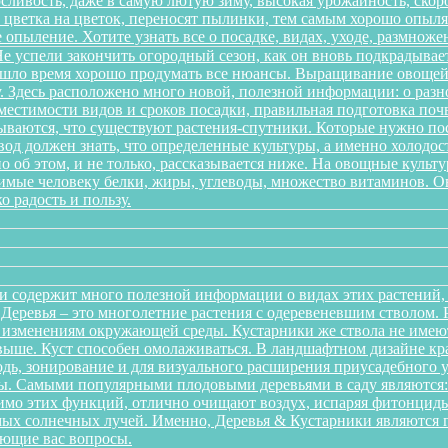
ливость, даже в самую лютую зиму, высокая урожайность, скоро
 с цветка на цветок, переносят пылинки, тем самым хорошо опы
 опыление. Хотите узнать все о посадке, видах, уходе, размноже
 успели закончить огородный сезон, как он вновь подкрадывает
ришло время хорошо продумать все нюансы. Выращивание овощей 
. Здесь расположено много новой, полезной информации: о разн
местимости видов и сроков посадки, правильная подготовка почв
дываются, что существуют растения-спутники. Которые нужно пос
од должен знать, что определенные культуры, а именно холодост
о об этом, и не только, рассказывается ниже. На овощные культ
одимые человеку белки, жиры, углеводы, множество витаминов. 
о радость и пользу.
и содержит много полезной информации о видах этих растений, п
. Деревья – это многолетние растения с одеревеневшим стволом
 изменениям окружающей среды. Кустарники же ствола не имеют,
аз выше. Куст способен омолаживаться. В ландшафтном дизайне к
дь, зонирование и для визуального расширения приусадебного у
. Самыми популярными плодовыми деревьями в саду являются: я
мо этих функций, отлично очищают воздух, испаряя фитонциды
ых солнечных лучей. Именно, Деревья & Кустарники являются г
ующие вас вопросы.