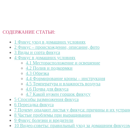
СОДЕРЖАНИЕ СТАТЬИ:
1
Фикус уход в домашних условиях
2
Фикус – происхождение, описание, фото
3
Виды и сорта фикуса
4
Фикус в домашних условиях
4.1
Месторасположение и освещение
4.2
Полив и подкормки
4.3
Обрезка
4.4
Формирование кроны – инструкция
4.5
Температура и влажность воздуха
4.6
Почва для фикуса
4.7
Какой нужен горшок фикусу
5
Способы размножения фикуса
6
Пересадка фикуса
7
Почему опадают листья у фикуса: причины и их устран
8
Частые проблемы при выращивании
9
Фикус болезни и вредители
10
Видео-советы: правильный уход за домашним фикусо