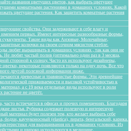
найте названия цветущих цветов, как выбрать цветущее
цветущими комнатными растениями в домашних условиях. Какой
множать цветущие растения. Как защитить комнатные растения
лирующие свойства. Они задерживают в себе влагу и
 не имением первых. Имеют интересные разнообразные формы,
я суккуленты. Такие виды как Аизовые, Молочайные,
 защитные колючки на своем сочном мясистом стебле.
оды любят выращивать в домашних условиях , так как они не
. Не любят частый полив (оптимально один раз в 3 месяца,
дной стороной к солнцу. Часто их используют дизайнеры,
цветки, некоторые появляются только на одну ночь. Все что
 много другой полезной информации ниже.
стречаются древесные и травянистые формы. Эти древнейшие
 экологической приживаемости и высокой устойчивостью к
атериал, а с 19 века отдельные виды используют в роли
 растение не цветёт.
а, часто встречается в офисах и прочих помещениях. Благодаря
едкие листья. Рубрика содержит полезную и интересную
ый материал будет полезен тем, кто желает выбрать себе
бодхи, каучуконосный (elastica), лирата, бенгальский, карика.
арактеристики для выращивания их в домашних условиях. Из
войствами и широко используются в медицине,