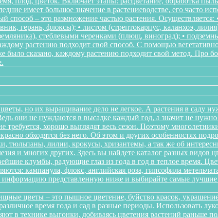
мя, плод, цветок. Включает этапы: расцветание, обработка пыл
следние имеет большое значение в растениеводстве, его часто ис
 способ – это размножение частью растения. Осуществляется: • 
ник, герань, флоксы); • листом (стрептокарпус, каланхоэ, лилия
, земляника), стеблевыми черенками (плющ, виноград); • подзем
Каждому растению подходит свой способ. С помощью вегетативн
же было сказано, каждому растению подходит свой метод. Про 
.
цветы, но их выращивание дело не легкое. А растения в саду ну
дь они не нуждаются в высадке каждый год, а значит не нужно в
о не требуется, хорошо выглядят весь сезон. Поэтому многолетн
красно обходятся без него. Об этом и других особенностях подр
и, тюльпаны, лилии, крокусы, хризантемы, а так же об интересн
мезия и многих других. Здесь вы найдете каталог разных видов 
йшие клумбы, радующие глаз из года в год в теплое время. Цв
ются: кампанула, флокс, английская роза, гипсофила метельчата
те информацию представленную ниже и выбирайте самые лучшие 
щные цветы – это пышное цветение, буйство красок, украшение
различное время года и сад в разные периоды. Использовать л
няют в технике выгонки, добиваясь цветения растений раньше 