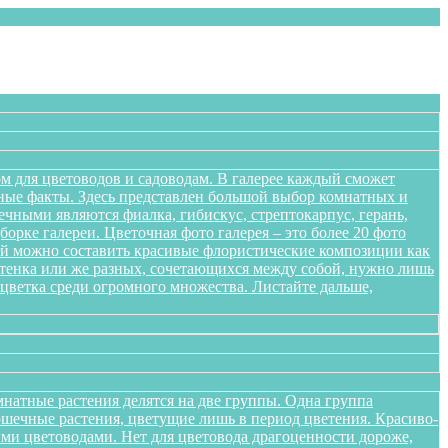
м для цветоводов и садоводам. В галерее каждый сможет
сные факты. Здесь представлен большой выбор комнатных и
чными являются фиалка, гибискус, стрептокарпус, герань,
орке галереи. Цветочная фото галерея – это более 20 фото
ений можно составить красивые флористические композиции как
оттенка или же разных, сочетающихся между собой, нужно лишь
цветка среди огромного множества. Листайте дальше,
натные растения делятся на две группы. Одна группа
ршечные растения, цветущие лишь в период цветения. Красиво-
ми цветоводами. Нет для цветовода драгоценности дороже,