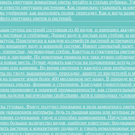
ивать цветущие комнатные цветы читайте в статьях рубрики. Уз
оме отвести цветущим растениям. Как правильно ухаживать за 
имы удобрения, как выполнять полив, пересадку. Как и когда раз
 фото цветущих цветов и растений.
ьшая группа растений состоящая из 40 видов и имеющих аккуму
на листовые и стеблевые. Держат воду в листьях или стеблях за
ктусы. Практически в каждом из семейств растений встречаютс
по внешнему виду и корневой системе. Имеют синеватый налет,
 членистые, дисковидные стебли. Кактусы и суккуленты цветов
ер и ландшафт. Но некоторые правила все таки нужно соблюдать
а новые места. Лучше держать кактусы на подоконнике всегда о
ами или камнями. Во время цветения у каждого свои необычные 
еты по уходу, выращиванию, пересадке, защите от вредителей и
 на планете земля более 400 миллионов нет назад. В природе в
зненных циклах, формами и строением. Благодаря удивительной
тения применяют в пищевой промышленности, как строительный м
ик наделен магическими свойствами, хотя в природных условиях
йства тутовых. Фикус получил признание в роли комнатного цветк
ным украшением интерьера, будь то пышная крона или крупные р
овиях содержания, уходе и способах размножения. Представленн
очно большое количество видов, наиболее известные: бенджамина, 
ить растение к конкретному подвиду и узнать немаловажные х
ы считаются священными и реликтовыми, обладают полезными с