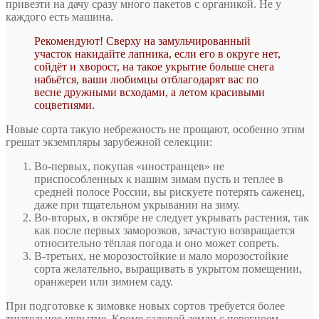
привезти на дачу сразу много пакетов с органикой. Не у
каждого есть машина.
Рекомендуют! Сверху на замульчированный
участок накидайте лапника, если его в округе нет,
сойдёт и хворост, на такое укрытие больше снега
набьётся, ваши любимцы отблагодарят вас по
весне дружными всходами, а летом красивыми
соцветиями.
Новые сорта такую небрежность не прощают, особенно этим
грешат экземпляры зарубежной селекции:
Во-первых, покупая «иностранцев» не
приспособленных к нашим зимам пусть и теплее в
средней полосе России, вы рискуете потерять саженец,
даже при тщательном укрывании на зиму.
Во-вторых, в октябре не следует укрывать растения, так
как после первых заморозков, зачастую возвращается
относительно тёплая погода и оно может сопреть.
В-третьих, не морозостойкие и мало морозостойкие
сорта желательно, выращивать в укрытом помещении,
оранжереи или зимнем саду.
При подготовке к зимовке новых сортов требуется более
тщательное укрытие. Кроме садовой земли с перегноем,