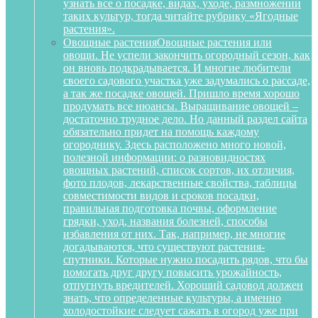
узнать все о посадке, видах, уходе, размножении
таких культур, тогда читайте рубрику «Ягодные
растения».
Овощные растения
Овощные растения или
овощи. Не успели закончить огородный сезон, как
он вновь подкрадывается. И многие любители
своего садового участка уже задумались о рассаде,
а так же посадке овощей. Пришло время хорошо
продумать все нюансы. Выращивание овощей –
достаточно трудное дело. Но данный раздел сайта
обязательно придет на помощь каждому
огороднику. Здесь расположено много новой,
полезной информации: о разновидностях
овощных растений, список сортов, их отличия,
фото плодов, лекарственные свойства, таблицы
совместимости видов и сроков посадки,
правильная подготовка почвы, оформление
грядки, уход, названия болезней, способы
избавления от них. Так, например, не многие
догадываются, что существуют растения-
спутники. Которые нужно посадить рядов, что бы
помогать друг другу повысить урожайность,
отпугнуть вредителей. Хороший садовод должен
знать, что определенные культуры, а именно
холодостойкие следует сажать в огород уже при