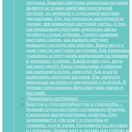
цветения. Красиво-цветущие комнатные растения
является не только самой многочисленной
группой, но любимой и почитаемой многими
цветоводами. Нет для цветовода драгоценности
дороже, чем комнатный цветущий цветок. О том,
как выращивать цветущие комнатные цветы
читайте в статьях рубрики. Узнайте названия
цветущих цветов, как выбрать цветущее
комнатное растение при покупке. Какое место в
доме отвести цветущим растениям. Как правильно
ухаживать за цветущими комнатными растениями
в домашних условиях. Какой нужен уход, когда
растение цветёт. Какие необходимы удобрения,
как выполнять полив, пересадку. Как и когда
размножать цветущие растения. Как защитить
комнатные растения от вредителей и болезней. В
рубрике представлены фото цветущих цветов и
растений.
Декоративно-лиственные
Кактусы и суккуленты
Кактусы и суккуленты –
большая группа растений состоящая из 40 видов
и имеющих аккумулирующие свойства. Они
задерживают в себе влагу и способны ее
сохранять долгое время. Разделяются на листовые
и стеблевые. Держат воду в листьях или стеблях за