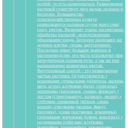
особей, то есть размножаться. Размножение
растений существует двух видов: половое и
бесполое. Большинство
сельскохозяйственных культур
размножаются половым путем через семя,
плод, цветок. Включает этапы: расцветание,
обработка пыльцой, оплодотворение,
образование плода. Бесполое разделяют на:
деление клетки, споры, вегетативное.
Последние имеет большое значение в
растениеводстве, его часто используют при
затрудненном половом пути, а так же при
выращивании комнатных цветов.
Вегетативный способ – это размножение
частью растения. Осуществляется: •
корневыми: отпрысками (облепиха, малина,
мята, астра), клубнями (батат, георгины),
черенками (шиповник, герань, флоксы); •
листом (стрептокарпус, каланхоэ, лилия); •
стеблями: прививкой (яблоня, слива,
вишня), отводками (малина, фикус,
гвоздика), усами (костяника, земляника),
стеблевыми черенками (плющ, виноград); •
подземными побегами: клубнями
(картофель, топинамбур), луковицами