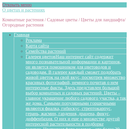
Открыть меню
О цветах и растениях
Комнатные растения / Садовые цветы / Цветы для ландшафта/
Огородные растения
Главная
Реклама
Карта сайта
Семейства растений
Галерея цветов
Наш интернет сайт содержит
много познавательной информации и картинок,
он является помощником для цветоводов и
садоводам. В галерее каждый сможет подобрать
живой цветок на свой вкус, посмотрев множество
красивых фотографий, немного почитав о нем
интересные факты. Здесь представлен большой
выбор комнатных и садовых растений. Цветы –
главное украшение любого садового участка, а так
же дома. Самыми популярными горшечными
являются фиалка, гибискус, стрептокарпус,
герань, жасмин, гардения, драцена, фикус,
диффенбахия. О них и еще о множестве другой
интересной растительности в подборке