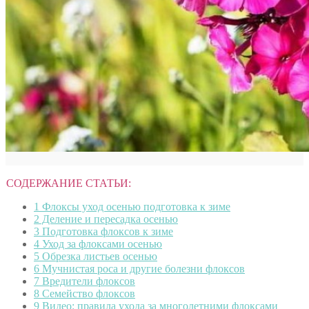
СОДЕРЖАНИЕ СТАТЬИ:
1
Флоксы уход осенью подготовка к зиме
2
Деление и пересадка осенью
3
Подготовка флоксов к зиме
4
Уход за флоксами осенью
5
Обрезка листьев осенью
6
Мучнистая роса и другие болезни флоксов
7
Вредители флоксов
8
Семейство флоксов
9
Видео: правила ухода за многолетними флоксами