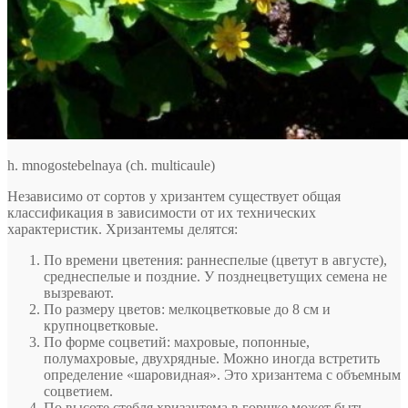
h. mnogostebelnaya (ch. multicaule)
Независимо от сортов у хризантем существует общая
классификация в зависимости от их технических
характеристик. Хризантемы делятся:
По времени цветения: раннеспелые (цветут в августе),
среднеспелые и поздние. У позднецветущих семена не
вызревают.
По размеру цветов: мелкоцветковые до 8 см и
крупноцветковые.
По форме соцветий: махровые, попонные,
полумахровые, двухрядные. Можно иногда встретить
определение «шаровидная». Это хризантема с объемным
соцветием.
По высоте стебля хризантема в горшке может быть