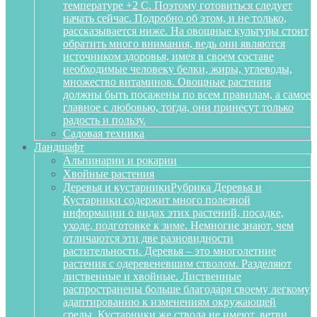
температуре +2 С. Поэтому готовиться следует
начать сейчас. Подробно об этом, и не только,
рассказывается ниже. На овощные культуры стоит
обратить много внимания, ведь они являются
источником здоровья, имея в своем составе
необходимые человеку белки, жиры, углеводы,
множество витаминов. Овощные растения
должны быть посажены по всем правилам, а самое
главное с любовью, тогда, они принесут только
радость и пользу.
Садовая техника
Ландшафт
Альпинарии и рокарии
Хвойные растения
Деревья и кустарники
Рубрика Деревья и
Кустарники содержит много полезной
информации о видах этих растений, посадке,
уходе, подготовке к зиме. Немногие знают, чем
отличаются эти две разновидности
растительности. Деревья – это многолетние
растения с одеревеневшим стволом. Разделяют
лиственные и хвойные. Лиственные
распространены больше благодаря своему легкому
адаптированию к изменениям окружающей
среды. Кустарники же ствола не имеют, ветви