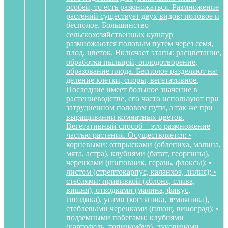
особей, то есть размножаться. Размножение
растений существует двух видов: половое и
бесполое. Большинство
сельскохозяйственных культур
размножаются половым путем через семя,
плод, цветок. Включает этапы: расцветание,
обработка пыльцой, оплодотворение,
образование плода. Бесполое разделяют на:
деление клетки, споры, вегетативное.
Последние имеет большое значение в
растениеводстве, его часто используют при
затрудненном половом пути, а так же при
выращивании комнатных цветов.
Вегетативный способ – это размножение
частью растения. Осуществляется: •
корневыми: отпрысками (облепиха, малина,
мята, астра), клубнями (батат, георгины),
черенками (шиповник, герань, флоксы); •
листом (стрептокарпус, каланхоэ, лилия); •
стеблями: прививкой (яблоня, слива,
вишня), отводками (малина, фикус,
гвоздика), усами (костяника, земляника),
стеблевыми черенками (плющ, виноград); •
подземными побегами: клубнями
(картофель, топинамбур), луковицами