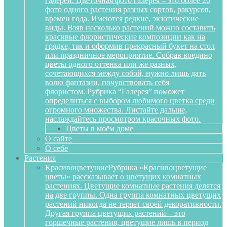
галереи. Цветочная фото галерея – это более 20
фото одного растения разных сортов, ракурсов,
времен года. Имеются редкие, экзотические
виды. Взяв несколько растений можно составить
красивые флористические композиции как на
грядке, так и оформив прекрасный букет на стол
или праздничное мероприятие. Собрав воедино
цветы одного оттенка или же разных,
сочетающихся между собой, нужно лишь дать
волю фантазии, почувствовать себя
флористом. Рубрика “Галерея” поможет
определиться с выбором любимого цветка среди
огромного множества. Листайте дальше,
наслаждайтесь просмотром красочных фото.
Цветы в моём доме
О сайте
О себе
Растения
Красивоцветущие
Рубрика «Красивоцветущие
цветы» рассказывает о цветущих комнатных
растениях. Цветущие комнатные растения делятся
на две группы. Одна группа комнатных цветущих
растений никогда не теряет своей декоративности.
Другая группа цветущих растений – это
горшечные растения, цветущие лишь в период