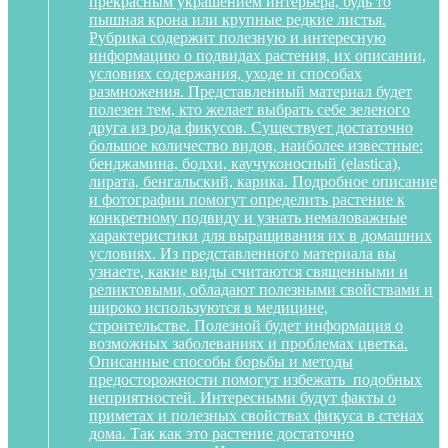
прекрасным украшением интерьера, будь то
пышная крона или крупные редкие листья.
Рубрика содержит полезную и интересную
информацию о подвидах растения, их описании,
условиях содержания, уходе и способах
размножения. Представленный материал будет
полезен тем, кто желает выбрать себе зеленого
друга из рода фикусов. Существует достаточно
большое количество видов, наиболее известные:
бенджамина, бодхи, каучуконосный (elastica),
лирата, бенгальский, карика. Подробное описание
и фотографии помогут определить растение к
конкретному подвиду и узнать немаловажные
характеристики для выращивания их в домашних
условиях. Из представленного материала вы
узнаете, какие виды считаются священными и
реликтовыми, обладают полезными свойствами и
широко используются в медицине,
строительстве. Полезной будет информация о
возможных заболеваниях и проблемах цветка.
Описанные способы борьбы и методы
предосторожности помогут избежать подобных
неприятностей. Интересными будут факты о
приметах и полезных свойствах фикуса в стенах
дома. Так как это растение достаточно