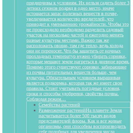
придирчивы к условиям. Их нельзя садить более 3
летних сезонов подряд в одно место, иначе
истощается запас полезных веществ в почве,
увеличивается количество вредителей, что
приводит к уменьшению урожайности. Чтобы это
не происходило необходимо разделить садовый
участок на несколько частей и ежегодно менять
разные культуры местами. Важно так же
расположить овощи, там где тепло, ведь холода
они не переносят. Что бы защитить от ночных
прохладных температур нужно убирать сорняки,
которые мешают земле нагреться в дневное время.
Помимо этого существуют сорняки, забирающие
из почвы питательных веществ больше, чем
культура. Обязательным условием выращивая
является подкормка, которая так же имеет свои
правила. Стоит учитывать погодные условия,
сроки и способы удобрения, свойства почвы.
Соблюдая режим…
Семейства растений
Размножение растений
На планете Земля
насчитывается более 500 тысяч видов
представителей флоры. Как и все живые
организмы, они способны воспроизводить
себе подобных для увеличения числа