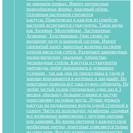
не имением первых. Имеют интересные
разнообразные формы, красивый облик.
Основным растением считаются
кактусы. Практически в каждом из семейств
растений встречаются суккуленты. Такие виды
как Аизовые, Молочайные, Ластовневые,
Агавовые, Толстянковые. Они схожи по
внешнему виду и корневой системе. Имеют
синеватый налет, защитные колючки на своем
сочном мясистом стебле. Различают шаровидные,
цилиндрические, овальные, членистые,
дисковидные стебли. Кактусы и суккуленты
цветоводы любят выращивать в домашних
условиях , так как они не прихотливы в уходе и
хорошо вписываются в интерьер и ландшафт. Но
некоторые правила все таки нужно соблюдать. Не
любят частый полив (оптимально один раз в 3
месяца, обильно), большие горшки и частую
перестановку на новые места. Лучше держать
кактусы на подоконнике всегда одной стороной к
солнцу. Часто их используют дизайнеры, создавая
все возможные композиции с другими цветами
или камнями. Во время цветения у каждого свои
необычные цветки, некоторые появляются только
на одну ночь. Все что нужно о разновидностях