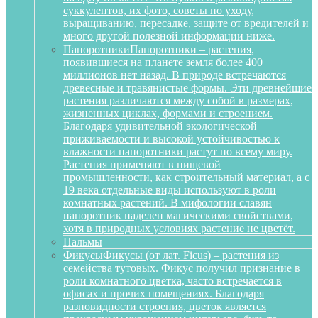
суккулентов, их фото, советы по уходу,
выращиванию, пересадке, защите от вредителей и
много другой полезной информации ниже.
Папоротники
Папоротники – растения,
появившиеся на планете земля более 400
миллионов нет назад. В природе встречаются
древесные и травянистые формы. Эти древнейшие
растения различаются между собой в размерах,
жизненных циклах, формами и строением.
Благодаря удивительной экологической
приживаемости и высокой устойчивостью к
влажности папоротники растут по всему миру.
Растения применяют в пищевой
промышленности, как строительный материал, а с
19 века отдельные виды используют в роли
комнатных растений. В мифологии славян
папоротник наделен магическими свойствами,
хотя в природных условиях растение не цветёт.
Пальмы
Фикусы
Фикусы (от лат. Ficus) – растения из
семейства тутовых. Фикус получил признание в
роли комнатного цветка, часто встречается в
офисах и прочих помещениях. Благодаря
разновидности строения, цветок является