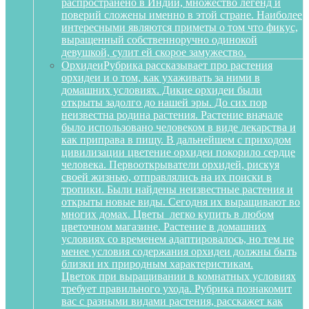
распространено в Индии, множество легенд и
поверий сложены именно в этой стране. Наиболее
интересными являются приметы о том что фикус,
выращенный собственноручно одинокой
девушкой, сулит ей скорое замужество.
Орхидеи
Рубрика рассказывает про растения
орхидеи и о том, как ухаживать за ними в
домашних условиях. Дикие орхидеи были
открыты задолго до нашей эры. До сих пор
неизвестна родина растения. Растение вначале
было использовано человеком в виде лекарства и
как приправа в пищу. В дальнейшем с приходом
цивилизации цветение орхидеи покорило сердце
человека. Первооткрыватели орхидей, рискуя
своей жизнью, отправлялись на их поиски в
тропики. Были найдены неизвестные растения и
открыты новые виды. Сегодня их выращивают во
многих домах. Цветы легко купить в любом
цветочном магазине. Растение в домашних
условиях со временем адаптировалось, но тем не
менее условия содержания орхидеи должны быть
близки их природным характеристикам.
Цветок при выращивании в комнатных условиях
требует правильного ухода. Рубрика познакомит
вас с разными видами растения, расскажет как