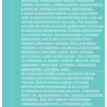
клюква. Которые с древних времен используются
в качестве лечения различных заболеваний.
Служат источником камеди и смол, благодаря
чему используются в фармацевтической, а так же
других промышленных отраслях. Для посадки
плодово-ягодных растений необходимо учесть все
особенности выращивания. Условия размещения
на садовом участке, расстояния между видами,
правильное соседство и тогда огород будет
радовать обильным урожаем. Всё о плодовых
деревьях и кустарниках читайте в этой рубрике.
Названия и описания сортов, фото, посадка,
подготовка к зиме, размножение, уход, болезни
кустарников. О малине, черной, красной, белой
смородине, винограде, клубнике, жимолости,
крыжовнике, голубике, киви.
Ягодные растения
Ягодные растения и ягоды
должны присутствовать на каждом садовом
участке. Плоды можно назвать сладкими
натуральными витаминами. В их составе
содержаться органические кислоты, дубильные
вещества, минеральные соли, сахара и различные
витамины. При регулярном употреблении
повышается иммунитет, улучшается работа