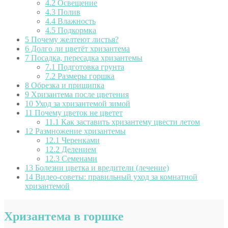
4.2
Освещение
4.3
Полив
4.4
Влажность
4.5
Подкормка
5
Почему желтеют листья?
6
Долго ли цветёт хризантема
7
Посадка, пересадка хризантемы
7.1
Подготовка грунта
7.2
Размеры горшка
8
Обрезка и прищипка
9
Хризантема после цветения
10
Уход за хризантемой зимой
11
Почему цветок не цветет
11.1
Как заставить хризантему цвести летом
12
Размножение хризантемы
12.1
Черенками
12.2
Делением
12.3
Семенами
13
Болезни цветка и вредители (лечение)
14
Видео-советы: правильный уход за комнатной
хризантемой
Хризантема в горшке