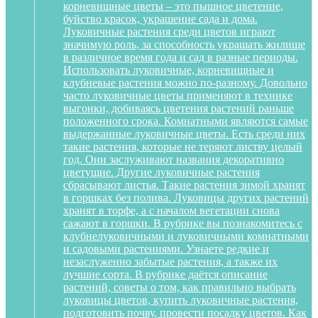
корневищные цветы – это пышное цветение,
буйство красок, украшение сада и дома.
Луковичные растения среди цветов играют
значимую роль, за способность украшать жилище
в различное время года и сад в разные периоды.
Использовать луковичные, корневищные и
клубневые растения можно по-разному. Довольно
часто луковичные цветы применяют в технике
выгонки, добиваясь цветения растений раньше
положенного срока. Комнатными являются самые
выдержанные луковичные цветы. Есть среди них
такие растения, которые не теряют листву целый
год. Они заслуживают названия декоративно
цветущие. Другие луковичные растения
сбрасывают листья. Такие растения зимой хранят
в горшках без полива. Луковицы других растений
хранят в торфе, а с началом вегетации снова
сажают в горшки. В рубрике вы познакомитесь с
клубнелуковичными и луковичными комнатными
и садовыми растениями. Узнаете редкие и
незаслуженно забытые растения, а также их
лучшие сорта. В рубрике даётся описание
растений, советы о том, как правильно выбрать
луковицы цветов, купить луковичные растения,
подготовить почву, провести посадку цветов. Как