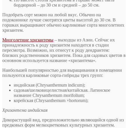
бордюрной – до 30 см и средней – до 50 см.
Подобрать сорт можно на любой вкус. Обычно на
подоконнике лучше смотрятся цветы высотой до 30 см. В
горшках выращивают обычно карликовые сорта многолетних
хризантем.
Многолетние хризантемы
– выходцы из Азии. Сейчас их
принадлежность к роду хризантем находится в стадии
пересмотра. Возможно, их отнесут к роду дендрантем:
близких родственников хризантем. Пока для садовых цветов в
основном используется название «хризантема».
Наибольшей популярностью для выращивания в помещении
пользуются карликовые сорта-гибриды трех групп:
индийская (Chrysanthemum indicum);
садовая/шелковицелистная/китайская. Латинское
название Chrysanthemum morifolium;
корейская (Chrysanthemum ×hortorum);
Хризантема индийская
Дикорастущий вид, предположительно являющийся одной из
предковых форм мелкоцветковых культурных хризантем.