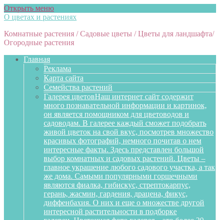
Открыть меню
О цветах и растениях
Комнатные растения / Садовые цветы / Цветы для ландшафта/
Огородные растения
Главная
Реклама
Карта сайта
Семейства растений
Галерея цветов
Наш интернет сайт содержит
много познавательной информации и картинок,
он является помощником для цветоводов и
садоводам. В галерее каждый сможет подобрать
живой цветок на свой вкус, посмотрев множество
красивых фотографий, немного почитав о нем
интересные факты. Здесь представлен большой
выбор комнатных и садовых растений. Цветы –
главное украшение любого садового участка, а так
же дома. Самыми популярными горшечными
являются фиалка, гибискус, стрептокарпус,
герань, жасмин, гардения, драцена, фикус,
диффенбахия. О них и еще о множестве другой
интересной растительности в подборке