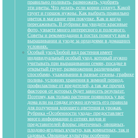
правильно поливать, размножать, удобрять
эти цветы. Что делать, если корни сохнут. Какой
грунт и горшок нужны. Как выбрать правильно
цветок в магазине при покупке. Как и когда
пересаживать. В рубрике вы увидите красивые
фото, узнаете много интересного и полезного.
Советы и рекомендации в постах помогут вам в
выращивании и уходе за орхидеями в домашних
условиях.
Особый уход
Любой вид растения имеет
индивидуальный особый уход, который нужно
учитывать при выращивании семян, посадке в
открытый грунт, размножении различными
способами, ухаживании в разные сезоны, графике
полива, условиях хранения в зимний период,
профилактике от вредителей, а так же прочих
факторов от которых будет зависеть результат.
Поэтому, как только растение появилось у вас
дома или на грядке нужно изучить его правила
для получения хорошего цветения и урожая.
Рубрика «Особенности ухода» предоставляет
много информации о сотнях видов и
представителей флоры: цветочных, овощных,
плодово-ягодных культур, как комнатных, так и
садовых. Овощные культуры особенно