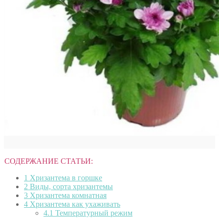
СОДЕРЖАНИЕ СТАТЬИ:
1
Хризантема в горшке
2
Виды, сорта хризантемы
3
Хризантема комнатная
4
Хризантема как ухаживать
4.1
Температурный режим