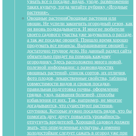
узнать все о посадке, видах, уходе, размножении
таких культур, тогда читайте рубрику «Ягодные
растения».
Овощные растения
Овощные растения или
овощи. Не успели закончить огородный сезон, как
он вновь подкрадывается. И многие любители
своего садового участка уже задумались о рассаде,
а так же посадке овощей. Пришло время хорошо
продумать все нюансы. Выращивание овощей –
достаточно трудное дело. Но данный раздел сайта
обязательно придет на помощь каждому
огороднику. Здесь расположено много новой,
полезной информации: о разновидностях
овощных растений, список сортов, их отличия,
фото плодов, лекарственные свойства, таблицы
совместимости видов и сроков посадки,
правильная подготовка почвы, оформление
грядки, уход, названия болезней, способы
избавления от них. Так, например, не многие
догадываются, что существуют растения-
спутники. Которые нужно посадить рядов, что бы
помогать друг другу повысить урожайность,
отпугнуть вредителей. Хороший садовод должен
знать, что определенные культуры, а именно
холодостойкие следует сажать в огород уже при