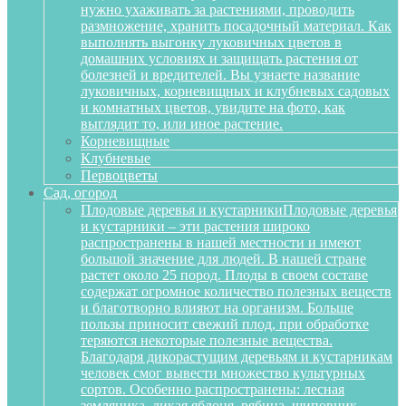
нужно ухаживать за растениями, проводить
размножение, хранить посадочный материал. Как
выполнять выгонку луковичных цветов в
домашних условиях и защищать растения от
болезней и вредителей. Вы узнаете название
луковичных, корневищных и клубневых садовых
и комнатных цветов, увидите на фото, как
выглядит то, или иное растение.
Корневищные
Клубневые
Первоцветы
Сад, огород
Плодовые деревья и кустарники
Плодовые деревья
и кустарники – эти растения широко
распространены в нашей местности и имеют
большой значение для людей. В нашей стране
растет около 25 пород. Плоды в своем составе
содержат огромное количество полезных веществ
и благотворно влияют на организм. Больше
пользы приносит свежий плод, при обработке
теряются некоторые полезные вещества.
Благодаря дикорастущим деревьям и кустарникам
человек смог вывести множество культурных
сортов. Особенно распространены: лесная
земляника, дикая яблоня, рябина, шиповник,