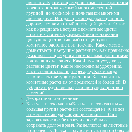
цветения. Красиво-цветущие комнатные растения
является не только самой многочисленной
группой, но любимой и почитаемой многими
цветоводами. Нет для цветовода драгоценности
дороже, чем комнатный цветущий цветок. О том,
как выращивать цветущие комнатные цветы
читайте в статьях рубрики. Узнайте названия
цветущих цветов, как выбрать цветущее
комнатное растение при покупке. Какое место в
доме отвести цветущим растениям. Как правильно
ухаживать за цветущими комнатными растениями
в домашних условиях. Какой нужен уход, когда
растение цветёт. Какие необходимы удобрения,
как выполнять полив, пересадку. Как и когда
размножать цветущие растения. Как защитить
комнатные растения от вредителей и болезней. В
рубрике представлены фото цветущих цветов и
растений.
Декоративно-лиственные
Кактусы и суккуленты
Кактусы и суккуленты –
большая группа растений состоящая из 40 видов
и имеющих аккумулирующие свойства. Они
задерживают в себе влагу и способны ее
сохранять долгое время. Разделяются на листовые
и стеблевые. Держат воду в листьях или стеблях за