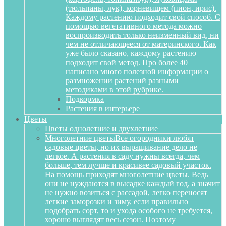
(тюльпаны, лук), корневищем (пион, ирис).
Каждому растению подходит свой способ. С
помощью вегетативного метода можно
воспроизводить только неизменный вид, ни
чем не отличающееся от материнского. Как
уже было сказано, каждому растению
подходит свой метод. Про более 40
написано много полезной информации о
размножении растений разными
методиками в этой рубрике.
Подкормка
Растения в интерьере
Цветы
Цветы однолетние и двухлетние
Многолетние цветы
Все огородники любят
садовые цветы, но их выращивание дело не
легкое. А растения в саду нужны всегда, чем
больше, тем лучше и красивее садовый участок.
На помощь приходят многолетние цветы. Ведь
они не нуждаются в высадке каждый год, а значит
не нужно возиться с рассадой, легко переносят
легкие заморозки и зиму, если правильно
подобрать сорт, то и ухода особого не требуется,
хорошо выглядят весь сезон. Поэтому