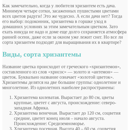
Как замечательно, когда у любителя хризантем есть дача.
Минимум четыре сотки, засаженных пушистыми цветами
всех цветов радуги! Это же чудесно. А если дачи нет? Тогда
его выбор: подоконник, хризантема в горшке уход в
домашних условиях за этим замечательным цветком. Зато
ехать никуда не надо и доме еще долго сохраняется атмосфера
ранней осени, даже если за окном уже лежит снег. Но все ли
сорта хризантем подходят для выращивания
их в квартире?
Виды, сорта хризантемы
Название цветка происходит от греческого «хризантемон»,
составленного из слов «хрисос» — золото и «антемон» —
цветок. Буквально название означает «золотой цветок».
Хризантемы делятся на две большие группы: однолетние и
многолетние. Из однолетних наиболее распространены:
Хризантема килеватая. Вырастает до 80 см, цветы
крупные, цветет с августа, происхождение: северо-
западная Африка.
Хризантема венечная. Вырастает до 120 см, соцветия
средние, цветет конец июля – начало августа.
Происхождение: Средиземноморье.
Хризантема посевная. Высота 40 – 60 см, соцветия