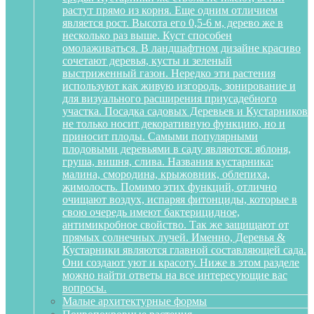
растут прямо из корня. Еще одним отличием
является рост. Высота его 0,5-6 м, дерево же в
несколько раз выше. Куст способен
омолаживаться. В ландшафтном дизайне красиво
сочетают деревья, кусты и зеленый
выстриженный газон. Нередко эти растения
используют как живую изгородь, зонирование и
для визуального расширения приусадебного
участка. Посадка садовых Деревьев и Кустарников
не только носит декоративную функцию, но и
приносит плоды. Самыми популярными
плодовыми деревьями в саду являются: яблоня,
груша, вишня, слива. Названия кустарника:
малина, смородина, крыжовник, облепиха,
жимолость. Помимо этих функций, отлично
очищают воздух, испаряя фитонциды, которые в
свою очередь имеют бактерицидное,
антимикробное свойство. Так же защищают от
прямых солнечных лучей. Именно, Деревья &
Кустарники являются главной составляющей сада.
Они создают уют и красоту. Ниже в этом разделе
можно найти ответы на все интересующие вас
вопросы.
Малые архитектурные формы