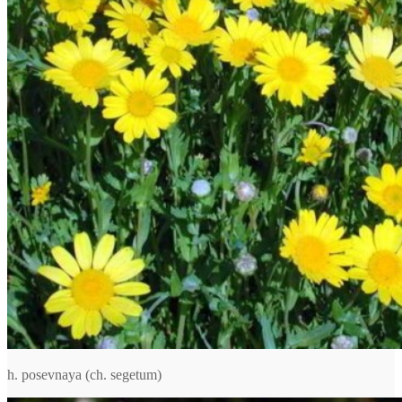
h. posevnaya (ch. segetum)