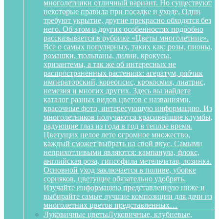
многолетники отличный вариант. Но существуют
некоторые правила при посадке и уходе. Одни
требуют укрытие, другие прекрасно обходятся без
него. Об этом и других особенностях подробно
рассказывается в рубрике «Цветы многолетние».
Все о самых популярных, таких как: розы, пионы,
ромашки, тюльпаны, лилии, крокусы,
хризантемы, а так же об интересных не
распространенных растениях: агератум, рябчик
императорский, кореопсис, крокосмия, лиатрис,
немезия и многих других. Здесь вы найдете
каталог разных видов цветов с названиями,
красочные фото, интересующую информацию. Из
многолетников получаются красивейшие клумбы,
радующие глаз из года в год в теплое время.
Цветущих целое лето огромное множество,
каждый сможет выбрать на свой вкус. Самыми
неприхотливыми являются: кампанула, флокс,
английская роза, гипсофила метельчатая, лозинка.
Основной уход заключается в поливе, уборке
сорняков, цветущие обязательно удобрять.
Изучайте информацию представленную ниже и
выбирайте самые лучшие композиции для дачи из
многолетних цветов представленных…
Луковичные цветы
Луковичные, клубневые,