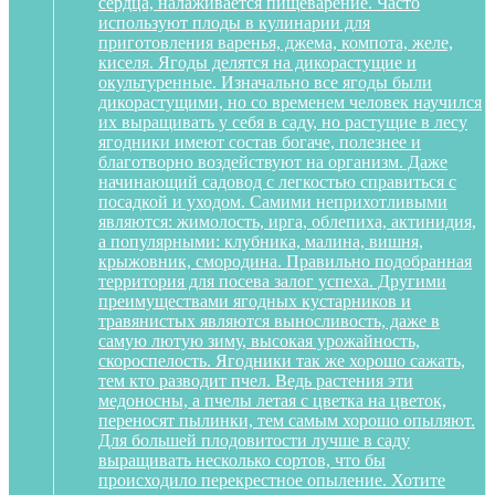
сердца, налаживается пищеварение. Часто
используют плоды в кулинарии для
приготовления варенья, джема, компота, желе,
киселя. Ягоды делятся на дикорастущие и
окультуренные. Изначально все ягоды были
дикорастущими, но со временем человек научился
их выращивать у себя в саду, но растущие в лесу
ягодники имеют состав богаче, полезнее и
благотворно воздействуют на организм. Даже
начинающий садовод с легкостью справиться с
посадкой и уходом. Самими неприхотливыми
являются: жимолость, ирга, облепиха, актинидия,
а популярными: клубника, малина, вишня,
крыжовник, смородина. Правильно подобранная
территория для посева залог успеха. Другими
преимуществами ягодных кустарников и
травянистых являются выносливость, даже в
самую лютую зиму, высокая урожайность,
скороспелость. Ягодники так же хорошо сажать,
тем кто разводит пчел. Ведь растения эти
медоносны, а пчелы летая с цветка на цветок,
переносят пылинки, тем самым хорошо опыляют.
Для большей плодовитости лучше в саду
выращивать несколько сортов, что бы
происходило перекрестное опыление. Хотите