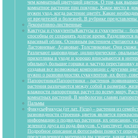
чем комнатный цветущий цветок. О том, как выращ
комнатное растение при покупке. Какое место в д
нужен уход, когда растение цветёт. Какие необход
от вредителей и болезней. В рубрике представлены
Декоративно-лиственные
Кактусы и суккуленты
Кактусы и суккуленты – бол
способны ее сохранять долгое время. Разделяются 
красивый облик. Основным растением считаются ка
Ластовневые, Агавовые, Толстянковые. Они схожи 
Различают шаровидные, цилиндрические, овальные,
прихотливы в уходе и хорошо вписываются в интерь
обильно), большие горшки и частую перестановку н
создавая все возможные композиции с другими цвет
нужно о разновидностях суккулентов, их фото, сов
Папоротники
Папоротники – растения, появившиеся
растения различаются между собой в размерах, жи
влажности папоротники растут по всему миру. Рас
комнатных растений. В мифологии славян папоротн
Пальмы
Фикусы
Фикусы (от лат. Ficus) – растения из семе
разновидности строения, цветок является прекрас
информацию о подвидах растения, их описании, усл
зеленого друга из рода фикусов. Существует достат
Подробное описание и фотографии помогут определ
представленного материала вы узнаете, какие вид