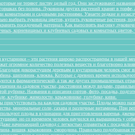
 которые не теряют листву целый год. Они заслуживают названи
 горшках без полива. Луковицы других растений хранят в торфе, 
 комнатными и садовыми растениями. Узнаете редкие и незаслу
ильно выбрать луковицы цветов, купить луковичные растения, по
 хранить посадочный материал. Как выполнять выгонку лукович
ичных, корневищных и клубневых садовых и комнатных цветов, ув
 кустарники – эти растения широко распространены в нашей ме
ержат огромное количество полезных веществ и благотворно вли
 Благодаря дикорастущим деревьям и кустарникам человек смог 
рябина, шиповник, клюква. Которые с древних времен использую
зуются в фармацевтической, а так же других промышленных отра
ещения на садовом участке, расстояния между видами, правильно
той рубрике. Названия и описания сортов, фото, посадка, подгот
аде, клубнике, жимолости, крыжовнике, голубике, киви.
ы присутствовать на каждом садовом участке. Плоды можно наз
ества, минеральные соли, сахара и различные витамины. При р
спользуют плоды в кулинарии для приготовления варенья, джема,
тущими, но со временем человек научился их выращивать у себя в
. Даже начинающий садовод с легкостью справиться с посадкой 
алина, вишня, крыжовник, смородина. Правильно подобранная т