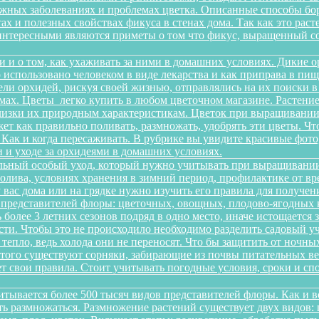
можных заболеваниях и проблемах цветка. Описанные способы б
х и полезных свойствах фикуса в стенах дома. Так как это рас
интересными являются приметы о том что фикус, выращенный со
и и о том, как ухаживать за ними в домашних условиях. Дикие 
о использовано человеком в виде лекарства и как приправа в п
ели орхидей, рискуя своей жизнью, отправлялись на их поиски 
ах. Цветы легко купить в любом цветочном магазине. Растение 
изки их природным характеристикам. Цветок при выращивании 
ет как правильно поливать, размножать, удобрять эти цветы. Чт
 Как и когда пересаживать. В рубрике вы увидите красивые фото
 и уходе за орхидеями в домашних условиях.
льный особый уход, который нужно учитывать при выращивании
олива, условиях хранения в зимний период, профилактике от вре
 у вас дома или на грядке нужно изучить его правила для получ
 представителей флоры: цветочных, овощных, плодово-ягодных к
более 3 летних сезонов подряд в одно место, иначе истощается 
и. Чтобы это не происходило необходимо разделить садовый уча
 тепло, ведь холода они не переносят. Что бы защитить от ночн
этого существуют сорняки, забирающие из почвы питательных ве
еет свои правила. Стоит учитывать погодные условия, сроки и 
итывается более 500 тысяч видов представителей флоры. Как и 
сть размножаться. Размножение растений существует двух видов: