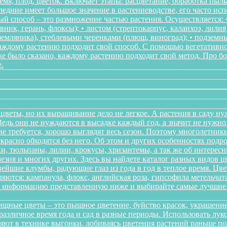
мя, плод, цветок. Включает этапы: расцветание, обработка пыл
следние имеет большое значение в растениеводстве, его часто ис
 способ – это размножение частью растения. Осуществляется: • 
ник, герань, флоксы); • листом (стрептокарпус, каланхоэ, лилия
, земляника), стеблевыми черенками (плющ, виноград); • подзем
Каждому растению подходит свой способ. С помощью вегетативн
же было сказано, каждому растению подходит свой метод. Про 
.
цветы, но их выращивание дело не легкое. А растения в саду ну
дь они не нуждаются в высадке каждый год, а значит не нужно в
о не требуется, хорошо выглядят весь сезон. Поэтому многолетн
красно обходятся без него. Об этом и других особенностях подр
и, тюльпаны, лилии, крокусы, хризантемы, а так же об интересн
мезия и многих других. Здесь вы найдете каталог разных видов 
йшие клумбы, радующие глаз из года в год в теплое время. Цв
ются: кампанула, флокс, английская роза, гипсофила метельчата
те информацию представленную ниже и выбирайте самые лучшие 
щные цветы – это пышное цветение, буйство красок, украшение
различное время года и сад в разные периоды. Использовать л
няют в технике выгонки, добиваясь цветения растений раньше 