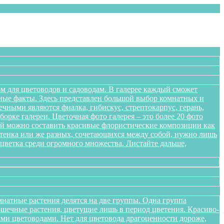
м для цветоводов и садоводам. В галерее каждый сможет
сные факты. Здесь представлен большой выбор комнатных и
чными являются фиалка, гибискус, стрептокарпус, герань,
орке галереи. Цветочная фото галерея – это более 20 фото
ений можно составить красивые флористические композиции как
оттенка или же разных, сочетающихся между собой, нужно лишь
цветка среди огромного множества. Листайте дальше,
натные растения делятся на две группы. Одна группа
ршечные растения, цветущие лишь в период цветения. Красиво-
ми цветоводами. Нет для цветовода драгоценности дороже,