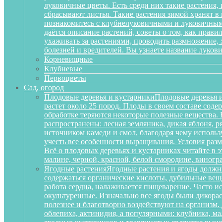
луковичные цветы. Есть среди них такие растения,
сбрасывают листья. Такие растения зимой хранят в
познакомитесь с клубнелуковичными и луковичными
даётся описание растений, советы о том, как прав
ухаживать за растениями, проводить размножение,
болезней и вредителей. Вы узнаете название луков
Корневищные
Клубневые
Первоцветы
Сад, огород
Плодовые деревья и кустарники
Плодовые деревья и
растет около 25 пород. Плоды в своем составе сод
обработке теряются некоторые полезные вещества.
распространены: лесная земляника, дикая яблоня, 
источником камеди и смол, благодаря чему исполь
учесть все особенности выращивания. Условия разм
Всё о плодовых деревьях и кустарниках читайте в э
малине, черной, красной, белой смородине, виногр
Ягодные растения
Ягодные растения и ягоды должн
содержаться органические кислоты, дубильные вещ
работа сердца, налаживается пищеварение. Часто и
окультуренные. Изначально все ягоды были дикорас
полезнее и благотворно воздействуют на организм
облепиха, актинидия, а популярными: клубника, м