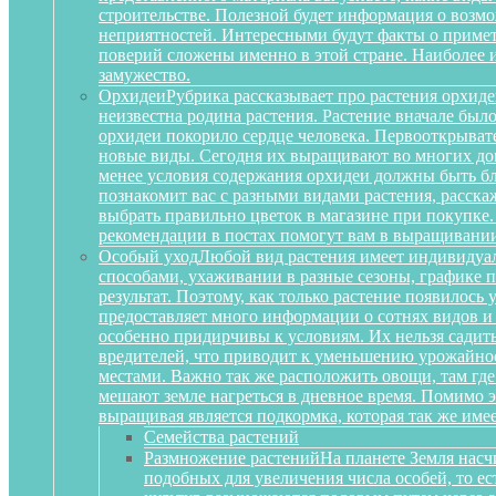
строительстве. Полезной будет информация о воз
неприятностей. Интересными будут факты о примета
поверий сложены именно в этой стране. Наиболее 
замужество.
Орхидеи
Рубрика рассказывает про растения орхиде
неизвестна родина растения. Растение вначале был
орхидеи покорило сердце человека. Первооткрыват
новые виды. Сегодня их выращивают во многих дом
менее условия содержания орхидеи должны быть бл
познакомит вас с разными видами растения, расскаж
выбрать правильно цветок в магазине при покупке.
рекомендации в постах помогут вам в выращивании
Особый уход
Любой вид растения имеет индивидуа
способами, ухаживании в разные сезоны, графике п
результат. Поэтому, как только растение появилось
предоставляет много информации о сотнях видов и
особенно придирчивы к условиям. Их нельзя садить 
вредителей, что приводит к уменьшению урожайност
местами. Важно так же расположить овощи, там где
мешают земле нагреться в дневное время. Помимо 
выращивая является подкормка, которая так же им
Семейства растений
Размножение растений
На планете Земля насч
подобных для увеличения числа особей, то е