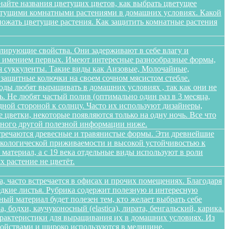
найте названия цветущих цветов, как выбрать цветущее
цветущими комнатными растениями в домашних условиях. Какой
множать цветущие растения. Как защитить комнатные растения
лирующие свойства. Они задерживают в себе влагу и
 не имением первых. Имеют интересные разнообразные формы,
я суккуленты. Такие виды как Аизовые, Молочайные,
 защитные колючки на своем сочном мясистом стебле.
оды любят выращивать в домашних условиях , так как они не
. Не любят частый полив (оптимально один раз в 3 месяца,
дной стороной к солнцу. Часто их используют дизайнеры,
цветки, некоторые появляются только на одну ночь. Все что
 много другой полезной информации ниже.
стречаются древесные и травянистые формы. Эти древнейшие
 экологической приживаемости и высокой устойчивостью к
атериал, а с 19 века отдельные виды используют в роли
 растение не цветёт.
а, часто встречается в офисах и прочих помещениях. Благодаря
едкие листья. Рубрика содержит полезную и интересную
ый материал будет полезен тем, кто желает выбрать себе
бодхи, каучуконосный (elastica), лирата, бенгальский, карика.
арактеристики для выращивания их в домашних условиях. Из
войствами и широко используются в медицине,