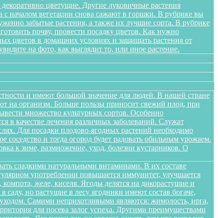
я декоративно цветущие. Другие луковичные растения
а с началом вегетации снова сажают в горшки. В рубрике вы
женно забытые растения, а также их лучшие сорта. В рубрике
дготовить почву, провести посадку цветов. Как нужно
ных цветов в домашних условиях и защищать растения от
идите на фото, как выглядит то, или иное растение.
стности и имеют большой значение для людей. В нашей стране
яют на организм. Больше пользы приносит свежий плод, при
вывести множество культурных сортов. Особенно
тся в качестве лечения различных заболеваний. Служат
слях. Для посадки плодово-ягодных растений необходимо
е соседство и тогда огород будет радовать обильным урожаем.
овка к зиме, размножение, уход, болезни кустарников. О
вать сладкими натуральными витаминами. В их составе
егулярном употреблении повышается иммунитет, улучшается
 компота, желе, киселя. Ягоды делятся на дикорастущие и
 саду, но растущие в лесу ягодники имеют состав богаче,
и уходом. Самими неприхотливыми являются: жимолость, ирга,
ерритория для посева залог успеха. Другими преимуществами