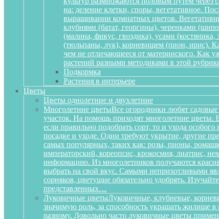
культур размножаются половым путем через се
на: деление клетки, споры, вегетативное. По
выращивании комнатных цветов. Вегетативный
клубнями (батат, георгины), черенками (шипов
(малина, фикус, гвоздика), усами (костяника
(тюльпаны, лук), корневищем (пион, ирис). 
чем не отличающееся от материнского. Как у
растений разными методиками в этой рубрике
Подкормка
Растения в интерьере
Цветы
Цветы однолетние и двухлетние
Многолетние цветы
Все огородники любят садовые 
участок. На помощь приходят многолетние цветы. Ве
если правильно подобрать сорт, то и ухода особог
посадке и уходе. Одни требуют укрытие, другие пре
самых популярных, таких как: розы, пионы, ромашк
императорский, кореопсис, крокосмия, лиатрис, не
информацию. Из многолетников получаются красиве
выбрать на свой вкус. Самыми неприхотливыми явля
сорняков, цветущие обязательно удобрять. Изучай
представленных…
Луковичные цветы
Луковичные, клубневые, корневи
значимую роль, за способность украшать жилище в 
разному. Довольно часто луковичные цветы приме