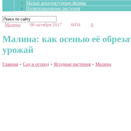
Малые архитектурные формы
Почвопокровные растения
Малина
08 октября 2017
6054
0
Малина: как осенью её обрез
урожай
Главная
»
Сад и огород
»
Ягодные растения
»
Малина