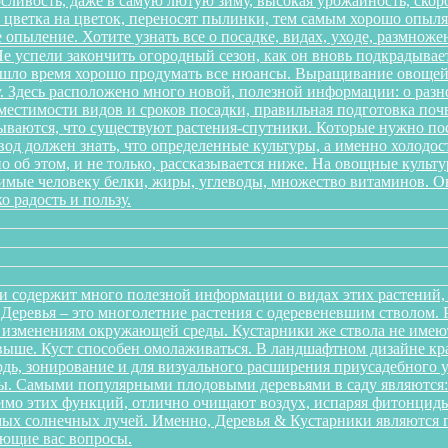
ливость, даже в самую лютую зиму, высокая урожайность, скоро
 с цветка на цветок, переносят пылинки, тем самым хорошо опы
 опыление. Хотите узнать все о посадке, видах, уходе, размноже
 успели закончить огородный сезон, как он вновь подкрадывает
ришло время хорошо продумать все нюансы. Выращивание овощей 
. Здесь расположено много новой, полезной информации: о разн
местимости видов и сроков посадки, правильная подготовка почв
дываются, что существуют растения-спутники. Которые нужно пос
од должен знать, что определенные культуры, а именно холодост
о об этом, и не только, рассказывается ниже. На овощные культ
одимые человеку белки, жиры, углеводы, множество витаминов. 
о радость и пользу.
и содержит много полезной информации о видах этих растений, п
. Деревья – это многолетние растения с одеревеневшим стволом
 изменениям окружающей среды. Кустарники же ствола не имеют,
аз выше. Куст способен омолаживаться. В ландшафтном дизайне к
дь, зонирование и для визуального расширения приусадебного у
. Самыми популярными плодовыми деревьями в саду являются: я
мо этих функций, отлично очищают воздух, испаряя фитонциды
ых солнечных лучей. Именно, Деревья & Кустарники являются г
ующие вас вопросы.