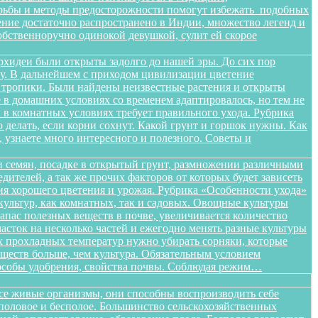
орьбы и методы предосторожности помогут избежать подобных
тение достаточно распространено в Индии, множество легенд и
бственноручно одинокой девушкой, сулит ей скорое
орхидеи были открыты задолго до нашей эры. До сих пор
ищу. В дальнейшем с приходом цивилизации цветение
в тропики. Были найдены неизвестные растения и открыты
в домашних условиях со временем адаптировалось, но тем не
в комнатных условиях требует правильного ухода. Рубрика
о делать, если корни сохнут. Какой грунт и горшок нужны. Как
, узнаете много интересного и полезного. Советы и
 семян, посадке в открытый грунт, размножении различными
дителей, а так же прочих факторов от которых будет зависеть
ения хорошего цветения и урожая. Рубрика «Особенности ухода»
ультур, как комнатных, так и садовых. Овощные культуры
запас полезных веществ в почве, увеличивается количество
сток на несколько частей и ежегодно менять разные культуры
ых прохладных температур нужно убирать сорняки, которые
ществ больше, чем культура. Обязательным условием
способы удобрения, свойства почвы. Соблюдая режим…
все живые организмы, они способны воспроизводить себе
 половое и бесполое. Большинство сельскохозяйственных