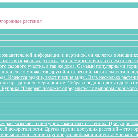
Огородные растения
познавательной информации и картинок, он является помощнико
множество красивых фотографий, немного почитав о нем интере
го садового участка, а так же дома. Самыми популярными горше
них и еще о множестве другой интересной растительности в подб
года. Имеются редкие, экзотические виды. Взяв несколько раст
л или праздничное мероприятие. Собрав воедино цветы одного 
. Рубрика “Галерея” поможет определиться с выбором любимого 
» рассказывает о цветущих комнатных растениях. Цветущие ком
оей декоративности. Другая группа цветущих растений – это го
самой многочисленной группой, но любимой и почитаемой многи