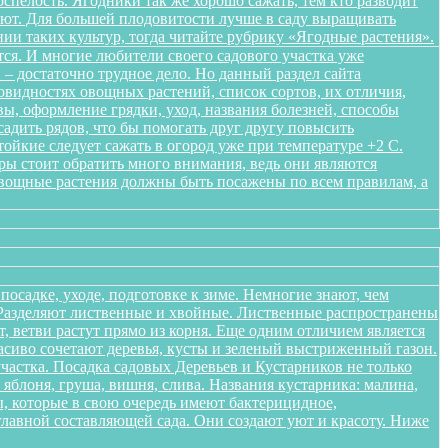
спелость. Ягодники так же хорошо сажать, тем кто разводит
ляют. Для большей плодовитости лучше в саду выращивать
нии таких культур, тогда читайте рубрику «Ягодные растения».
ся. И многие любители своего садового участка уже
– достаточно трудное дело. Но данный раздел сайта
овидностях овощных растений, список сортов, их отличия,
ы, оформление грядки, уход, названия болезней, способы
адить рядов, что бы помогать друг другу повысить
ойкие следует сажать в огород уже при температуре +2 С.
уры стоит обратить много внимания, ведь они являются
Овощные растения должны быть посажены по всем правилам, а
осадке, уходе, подготовке к зиме. Немногие знают, чем
. Разделяют лиственные и хвойные. Лиственные распространены
 ветви растут прямо из корня. Еще одним отличием является
расиво сочетают деревья, кусты и зеленый выстриженный газон.
частка. Посадка садовых Деревьев и Кустарников не только
блоня, груша, вишня, слива. Названия кустарника: малина,
, которые в свою очередь имеют бактерицидное,
лавной составляющей сада. Они создают уют и красоту. Ниже