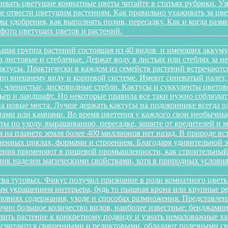
ивать цветущие комнатные цветы читайте в статьях рубрики. Уз
оме отвести цветущим растениям. Как правильно ухаживать за 
имы удобрения, как выполнять полив, пересадку. Как и когда раз
 фото цветущих цветов и растений.
ьшая группа растений состоящая из 40 видов и имеющих аккуму
на листовые и стеблевые. Держат воду в листьях или стеблях за
ктусы. Практически в каждом из семейств растений встречаютс
по внешнему виду и корневой системе. Имеют синеватый налет,
 членистые, дисковидные стебли. Кактусы и суккуленты цветов
ер и ландшафт. Но некоторые правила все таки нужно соблюдать
а новые места. Лучше держать кактусы на подоконнике всегда о
ами или камнями. Во время цветения у каждого свои необычные 
еты по уходу, выращиванию, пересадке, защите от вредителей и
 на планете земля более 400 миллионов нет назад. В природе в
зненных циклах, формами и строением. Благодаря удивительной
тения применяют в пищевой промышленности, как строительный м
ик наделен магическими свойствами, хотя в природных условиях
йства тутовых. Фикус получил признание в роли комнатного цветк
ным украшением интерьера, будь то пышная крона или крупные р
овиях содержания, уходе и способах размножения. Представленн
очно большое количество видов, наиболее известные: бенджамина, 
ить растение к конкретному подвиду и узнать немаловажные х
ы считаются священными и реликтовыми, обладают полезными с