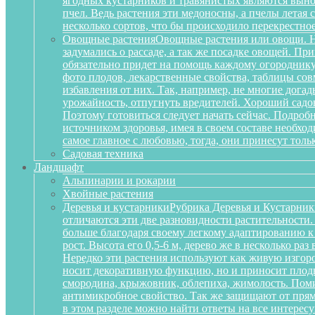
ягодных кустарников и травянистых являются вынос
пчел. Ведь растения эти медоносны, а пчелы летая
несколько сортов, что бы происходило перекрестное
Овощные растения
Овощные растения или овощи. Не
задумались о рассаде, а так же посадке овощей. П
обязательно придет на помощь каждому огороднику
фото плодов, лекарственные свойства, таблицы сов
избавления от них. Так, например, не многие дога
урожайность, отпугнуть вредителей. Хороший садов
Поэтому готовиться следует начать сейчас. Подробн
источником здоровья, имея в своем составе необх
самое главное с любовью, тогда, они принесут тольк
Садовая техника
Ландшафт
Альпинарии и рокарии
Хвойные растения
Деревья и кустарники
Рубрика Деревья и Кустарник
отличаются эти две разновидности растительности
больше благодаря своему легкому адаптированию к
рост. Высота его 0,5-6 м, дерево же в несколько р
Нередко эти растения используют как живую изгоро
носит декоративную функцию, но и приносит плоды
смородина, крыжовник, облепиха, жимолость. Поми
антимикробное свойство. Так же защищают от прям
в этом разделе можно найти ответы на все интерес