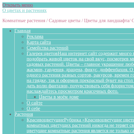
Открыть меню
О цветах и растениях
Комнатные растения / Садовые цветы / Цветы для ландшафта/ 
Главная
Реклама
Карта сайта
Семейства растений
Галерея цветов
Наш интернет сайт содержит много 
подобрать живой цветок на свой вкус, посмотрев 
садовых растений. Цветы – главное украшение любо
жасмин, гардения, драцена, фикус, диффенбахия. О 
одного растения разных сортов, ракурсов, времен 
на грядке, так и оформив прекрасный букет на сто
дать волю фантазии, почувствовать себя флористом
наслаждайтесь просмотром красочных фото.
Цветы в моём доме
О сайте
О себе
Растения
Красивоцветущие
Рубрика «Красивоцветущие цветы
комнатных цветущих растений никогда не теряет св
цветущие комнатные растения является не только 