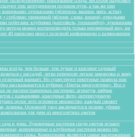
ьцой, оплодотворение, образование плода. Бесполое разделяют
пользуют при затрудненном половом пути, а так же при
корневыми: отпрысками (облепиха, малина, мята, астра),
); • стеблями: прививкой (яблоня, слива, вишня), отводками
ными побегами: клубнями (картофель, топинамбур), луковицами
ого метода можно воспроизводить только неизменный вид, ни
более 40 написано много полезной информации о размножении
жны всегда, чем больше, тем лучше и красивее садовый
озиться с рассадой, легко переносят легкие заморозки и зиму,
ики отличный вариант. Но существуют некоторые правила при
обно рассказывается в рубрике «Цветы многолетние». Все о
ых не распространенных растениях: агератум, рябчик
цветов с названиями, красочные фото, интересующую
етущих целое лето огромное множество, каждый сможет
я, лозинка. Основной уход заключается в поливе, уборке
композиции для дачи из многолетних цветов
 сада и дома. Луковичные растения среди цветов играют
уковичные, корневищные и клубневые растения можно по-
положенного срока. Комнатными являются самые выдержанные