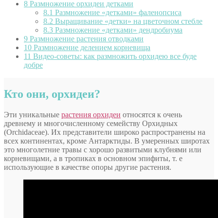
8
Размножение орхидеи детками
8.1
Размножение «детками» фаленопсиса
8.2
Выращивание «детки» на цветочном стебле
8.3
Размножение «детками» дендробиума
9
Размножение растения отводками
10
Размножение делением корневища
11
Видео-советы: как размножить орхидею все буде
добре
Кто они, орхидеи?
Эти уникальные
растения орхидеи
относятся к очень
древнему и многочисленному семейству Орхидных
(Orchidaceae). Их представители широко распространены на
всех континентах, кроме Антарктиды. В умеренных широтах
это многолетние травы с хорошо развитыми клубнями или
корневищами, а в тропиках в основном эпифиты, т. е
использующие в качестве опоры другие растения.