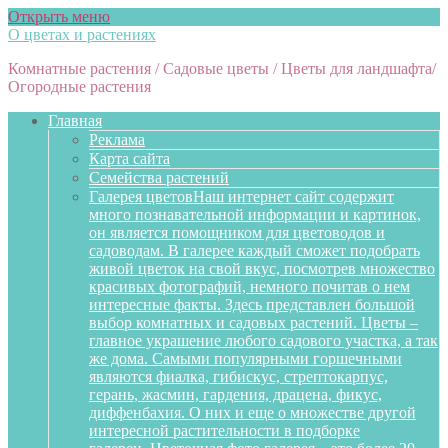
Открыть меню
О цветах и растениях
Комнатные растения / Садовые цветы / Цветы для ландшафта/
Огородные растения
Главная
Реклама
Карта сайта
Семейства растений
Галерея цветов
Наш интернет сайт содержит
много познавательной информации и картинок,
он является помощником для цветоводов и
садоводам. В галерее каждый сможет подобрать
живой цветок на свой вкус, посмотрев множество
красивых фотографий, немного почитав о нем
интересные факты. Здесь представлен большой
выбор комнатных и садовых растений. Цветы –
главное украшение любого садового участка, а так
же дома. Самыми популярными горшечными
являются фиалка, гибискус, стрептокарпус,
герань, жасмин, гардения, драцена, фикус,
диффенбахия. О них и еще о множестве другой
интересной растительности в подборке