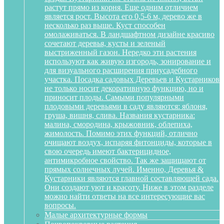
растут прямо из корня. Еще одним отличием
является рост. Высота его 0,5-6 м, дерево же в
несколько раз выше. Куст способен
омолаживаться. В ландшафтном дизайне красиво
сочетают деревья, кусты и зеленый
выстриженный газон. Нередко эти растения
используют как живую изгородь, зонирование и
для визуального расширения приусадебного
участка. Посадка садовых Деревьев и Кустарников
не только носит декоративную функцию, но и
приносит плоды. Самыми популярными
плодовыми деревьями в саду являются: яблоня,
груша, вишня, слива. Названия кустарника:
малина, смородина, крыжовник, облепиха,
жимолость. Помимо этих функций, отлично
очищают воздух, испаряя фитонциды, которые в
свою очередь имеют бактерицидное,
антимикробное свойство. Так же защищают от
прямых солнечных лучей. Именно, Деревья &
Кустарники являются главной составляющей сада.
Они создают уют и красоту. Ниже в этом разделе
можно найти ответы на все интересующие вас
вопросы.
Малые архитектурные формы