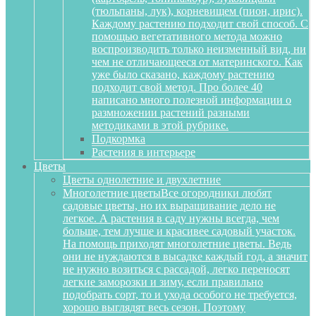
(тюльпаны, лук), корневищем (пион, ирис).
Каждому растению подходит свой способ. С
помощью вегетативного метода можно
воспроизводить только неизменный вид, ни
чем не отличающееся от материнского. Как
уже было сказано, каждому растению
подходит свой метод. Про более 40
написано много полезной информации о
размножении растений разными
методиками в этой рубрике.
Подкормка
Растения в интерьере
Цветы
Цветы однолетние и двухлетние
Многолетние цветы
Все огородники любят
садовые цветы, но их выращивание дело не
легкое. А растения в саду нужны всегда, чем
больше, тем лучше и красивее садовый участок.
На помощь приходят многолетние цветы. Ведь
они не нуждаются в высадке каждый год, а значит
не нужно возиться с рассадой, легко переносят
легкие заморозки и зиму, если правильно
подобрать сорт, то и ухода особого не требуется,
хорошо выглядят весь сезон. Поэтому