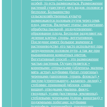
особей, то есть размножаться. Размножение
растений существует двух видов: половое и
бесполое. Большинство
сельскохозяйственных культур
размножаются половым путем через семя,
плод, цветок. Включает этапы: расцветание,
обработка пыльцой, оплодотворение,
образование плода. Бесполое разделяют на:
деление клетки, споры, вегетативное.
Последние имеет большое значение в
растениеводстве, его часто используют при
затрудненном половом пути, а так же при
выращивании комнатных цветов.
Вегетативный способ – это размножение
частью растения. Осуществляется: •
корневыми: отпрысками (облепиха, малина,
мята, астра), клубнями (батат, георгины),
черенками (шиповник, герань, флоксы); •
листом (стрептокарпус, каланхоэ, лилия); •
стеблями: прививкой (яблоня, слива,
вишня), отводками (малина, фикус,
гвоздика), усами (костяника, земляника),
стеблевыми черенками (плющ, виноград); •
подземными побегами: клубнями
(картофель, топинамбур), луковицами