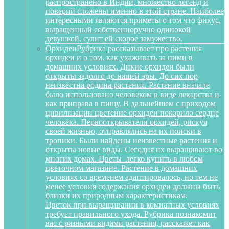
распространено в Индии, множество легенд и
поверий сложены именно в этой стране. Наиболее
интересными являются приметы о том что фикус,
выращенный собственноручно одинокой
девушкой, сулит ей скорое замужество.
Орхидеи
Рубрика рассказывает про растения
орхидеи и о том, как ухаживать за ними в
домашних условиях. Дикие орхидеи были
открыты задолго до нашей эры. До сих пор
неизвестна родина растения. Растение вначале
было использовано человеком в виде лекарства и
как приправа в пищу. В дальнейшем с приходом
цивилизации цветение орхидеи покорило сердце
человека. Первооткрыватели орхидей, рискуя
своей жизнью, отправлялись на их поиски в
тропики. Были найдены неизвестные растения и
открыты новые виды. Сегодня их выращивают во
многих домах. Цветы легко купить в любом
цветочном магазине. Растение в домашних
условиях со временем адаптировалось, но тем не
менее условия содержания орхидеи должны быть
близки их природным характеристикам.
Цветок при выращивании в комнатных условиях
требует правильного ухода. Рубрика познакомит
вас с разными видами растения, расскажет как