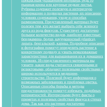
прекрасным украшением интерьера, будь то
пышная крона или крупные редкие листья.
Рубрика содержит полезную и интересную
информацию о подвидах растения, их описании,
условиях содержания, уходе и способах
размножения. Представленный материал будет
полезен тем, кто желает выбрать себе зеленого
друга из рода фикусов. Существует достаточно
большое количество видов, наиболее известные:
бенджамина, бодхи, каучуконосный (elastica),
лирата, бенгальский, карика. Подробное описание
и фотографии помогут определить растение к
конкретному подвиду и узнать немаловажные
характеристики для выращивания их в домашних
условиях. Из представленного материала вы
узнаете, какие виды считаются священными и
реликтовыми, обладают полезными свойствами и
широко используются в медицине,
строительстве. Полезной будет информация о
возможных заболеваниях и проблемах цветка.
Описанные способы борьбы и методы
предосторожности помогут избежать подобных
неприятностей. Интересными будут факты о
приметах и полезных свойствах фикуса в стенах
дома. Так как это растение достаточно