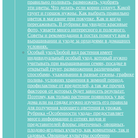
правильно поливать, размножать, удобрять
эти цветы. Что делать, если корни сохнут. Какой
грунт и горшок нужны. Как выбрать правильно
цветок в магазине при покупке. Как и когда
пересаживать. В рубрике вы увидите красивые
фото, узнаете много интересного и полезного.
Советы и рекомендации в постах помогут вам в
выращивании и уходе за орхидеями в домашних
условиях.
Особый уход
Любой вид растения имеет
индивидуальный особый уход, который нужно
учитывать при выращивании семян, посадке в
открытый грунт, размножении различными
способами, ухаживании в разные сезоны, графике
полива, условиях хранения в зимний период,
профилактике от вредителей, а так же прочих
факторов от которых будет зависеть результат.
Поэтому, как только растение появилось у вас
дома или на грядке нужно изучить его правила
для получения хорошего цветения и урожая.
Рубрика «Особенности ухода» предоставляет
много информации о сотнях видов и
представителей флоры: цветочных, овощных,
плодово-ягодных культур, как комнатных, так и
садовых. Овощные культуры особенно