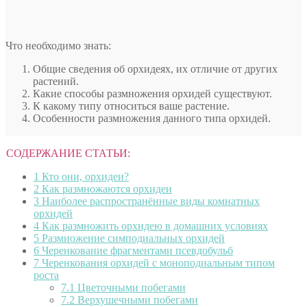
Что необходимо знать:
Общие сведения об орхидеях, их отличие от других
растений.
Какие способы размножения орхидей существуют.
К какому типу относиться ваше растение.
Особенности размножения данного типа орхидей.
СОДЕРЖАНИЕ СТАТЬИ:
1
Кто они, орхидеи?
2
Как размножаются орхидеи
3
Наиболее распространённые виды комнатных
орхидей
4
Как размножить орхидею в домашних условиях
5
Размножение симподиальных орхидей
6
Черенкование фрагментами псевдобульб
7
Черенкования орхидей с моноподиальным типом
роста
7.1
Цветочными побегами
7.2
Верхушечными побегами