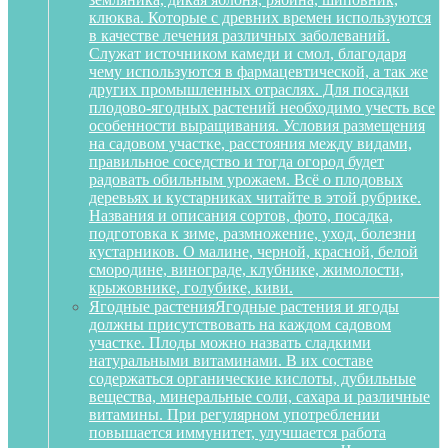
клюква. Которые с древних времен используются
в качестве лечения различных заболеваний.
Служат источником камеди и смол, благодаря
чему используются в фармацевтической, а так же
других промышленных отраслях. Для посадки
плодово-ягодных растений необходимо учесть все
особенности выращивания. Условия размещения
на садовом участке, расстояния между видами,
правильное соседство и тогда огород будет
радовать обильным урожаем. Всё о плодовых
деревьях и кустарниках читайте в этой рубрике.
Названия и описания сортов, фото, посадка,
подготовка к зиме, размножение, уход, болезни
кустарников. О малине, черной, красной, белой
смородине, винограде, клубнике, жимолости,
крыжовнике, голубике, киви.
Ягодные растения
Ягодные растения и ягоды
должны присутствовать на каждом садовом
участке. Плоды можно назвать сладкими
натуральными витаминами. В их составе
содержаться органические кислоты, дубильные
вещества, минеральные соли, сахара и различные
витамины. При регулярном употреблении
повышается иммунитет, улучшается работа