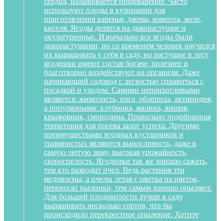
сердца, налаживается пищеварение. Часто
используют плоды в кулинарии для
приготовления варенья, джема, компота, желе,
киселя. Ягоды делятся на дикорастущие и
окультуренные. Изначально все ягоды были
дикорастущими, но со временем человек научился
их выращивать у себя в саду, но растущие в лесу
ягодники имеют состав богаче, полезнее и
благотворно воздействуют на организм. Даже
начинающий садовод с легкостью справиться с
посадкой и уходом. Самими неприхотливыми
являются: жимолость, ирга, облепиха, актинидия,
а популярными: клубника, малина, вишня,
крыжовник, смородина. Правильно подобранная
территория для посева залог успеха. Другими
преимуществами ягодных кустарников и
травянистых являются выносливость, даже в
самую лютую зиму, высокая урожайность,
скороспелость. Ягодники так же хорошо сажать,
тем кто разводит пчел. Ведь растения эти
медоносны, а пчелы летая с цветка на цветок,
переносят пылинки, тем самым хорошо опыляют.
Для большей плодовитости лучше в саду
выращивать несколько сортов, что бы
происходило перекрестное опыление. Хотите