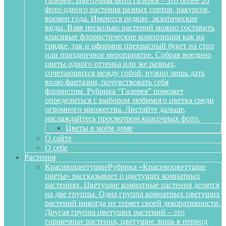
галереи. Цветочная фото галерея – это более 20
фото одного растения разных сортов, ракурсов,
времен года. Имеются редкие, экзотические
виды. Взяв несколько растений можно составить
красивые флористические композиции как на
грядке, так и оформив прекрасный букет на стол
или праздничное мероприятие. Собрав воедино
цветы одного оттенка или же разных,
сочетающихся между собой, нужно лишь дать
волю фантазии, почувствовать себя
флористом. Рубрика “Галерея” поможет
определиться с выбором любимого цветка среди
огромного множества. Листайте дальше,
наслаждайтесь просмотром красочных фото.
Цветы в моём доме
О сайте
О себе
Растения
Красивоцветущие
Рубрика «Красивоцветущие
цветы» рассказывает о цветущих комнатных
растениях. Цветущие комнатные растения делятся
на две группы. Одна группа комнатных цветущих
растений никогда не теряет своей декоративности.
Другая группа цветущих растений – это
горшечные растения, цветущие лишь в период