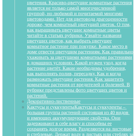
цветения. Красиво-цветущие комнатные растения
является не только самой многочисленной
группой, но любимой и почитаемой многими
цветоводами. Нет для цветовода драгоценности
дороже, чем комнатный цветущий цветок. О том,
как выращивать цветущие комнатные цветы
читайте в статьях рубрики. Узнайте названия
цветущих цветов, как выбрать цветущее
комнатное растение при покупке. Какое место в
доме отвести цветущим растениям. Как правильно
ухаживать за цветущими комнатными растениями
в домашних условиях. Какой нужен уход, когда
растение цветёт. Какие необходимы удобрения,
как выполнять полив, пересадку. Как и когда
размножать цветущие растения. Как защитить
комнатные растения от вредителей и болезней. В
рубрике представлены фото цветущих цветов и
растений.
Декоративно-лиственные
Кактусы и суккуленты
Кактусы и суккуленты –
большая группа растений состоящая из 40 видов
и имеющих аккумулирующие свойства. Они
задерживают в себе влагу и способны ее
сохранять долгое время. Разделяются на листовые
и стеблевые. Держат воду в листьях или стеблях за