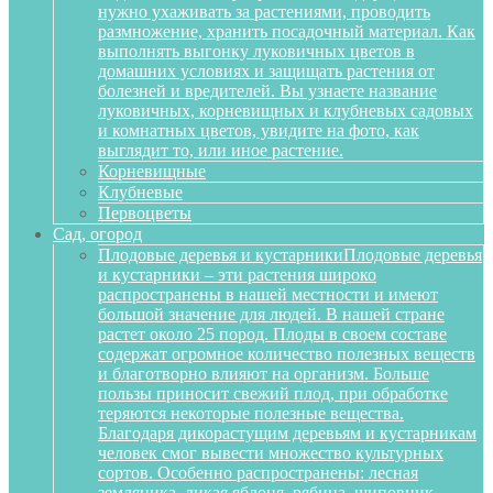
нужно ухаживать за растениями, проводить
размножение, хранить посадочный материал. Как
выполнять выгонку луковичных цветов в
домашних условиях и защищать растения от
болезней и вредителей. Вы узнаете название
луковичных, корневищных и клубневых садовых
и комнатных цветов, увидите на фото, как
выглядит то, или иное растение.
Корневищные
Клубневые
Первоцветы
Сад, огород
Плодовые деревья и кустарники
Плодовые деревья
и кустарники – эти растения широко
распространены в нашей местности и имеют
большой значение для людей. В нашей стране
растет около 25 пород. Плоды в своем составе
содержат огромное количество полезных веществ
и благотворно влияют на организм. Больше
пользы приносит свежий плод, при обработке
теряются некоторые полезные вещества.
Благодаря дикорастущим деревьям и кустарникам
человек смог вывести множество культурных
сортов. Особенно распространены: лесная
земляника, дикая яблоня, рябина, шиповник,