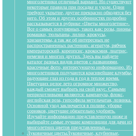
многолетники отличный вариант. Но существуют
некоторые правила при посадке и уходе. Одни
требуют укрытие, другие прекрасно обходятся без
него. Об этом и других особенностях подробно
рассказывается в рубрике «Цветы многолетние».
Все о самых популярных, таких как: розы, пионы,
ромашки, тюльпаны, лилии, крокусы,
хризантемы, а так же об интересных не
распространенных растениях: агератум, рябчик
императорский, кореопсис, крокосмия, лиатрис,
немезия и многих других. Здесь вы найдете
каталог разных видов цветов с названиями,
красочные фото, интересующую информацию. Из
многолетников получаются красивейшие клумбы,
радующие глаз из года в год в теплое время.
Цветущих целое лето огромное множество,
каждый сможет выбрать на свой вкус. Самыми
неприхотливыми являются: кампанула, флокс,
английская роза, гипсофила метельчатая, лозинка.
Основной уход заключается в поливе, уборке
сорняков, цветущие обязательно удобрять.
Изучайте информацию представленную ниже и
выбирайте самые лучшие композиции для дачи из
многолетних цветов представленных…
Луковичные цветы
Луковичные, клубневые,