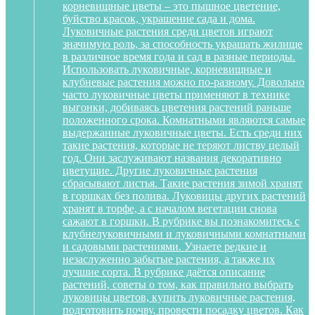
корневищные цветы – это пышное цветение,
буйство красок, украшение сада и дома.
Луковичные растения среди цветов играют
значимую роль, за способность украшать жилище
в различное время года и сад в разные периоды.
Использовать луковичные, корневищные и
клубневые растения можно по-разному. Довольно
часто луковичные цветы применяют в технике
выгонки, добиваясь цветения растений раньше
положенного срока. Комнатными являются самые
выдержанные луковичные цветы. Есть среди них
такие растения, которые не теряют листву целый
год. Они заслуживают названия декоративно
цветущие. Другие луковичные растения
сбрасывают листья. Такие растения зимой хранят
в горшках без полива. Луковицы других растений
хранят в торфе, а с началом вегетации снова
сажают в горшки. В рубрике вы познакомитесь с
клубнелуковичными и луковичными комнатными
и садовыми растениями. Узнаете редкие и
незаслуженно забытые растения, а также их
лучшие сорта. В рубрике даётся описание
растений, советы о том, как правильно выбрать
луковицы цветов, купить луковичные растения,
подготовить почву, провести посадку цветов. Как