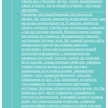
узнать все о посадке, видах, уходе, размножении
таких культур, тогда читайте рубрику «Ягодные
растения».
Овощные растения
Овощные растения или
овощи. Не успели закончить огородный сезон, как
он вновь подкрадывается. И многие любители
своего садового участка уже задумались о рассаде,
а так же посадке овощей. Пришло время хорошо
продумать все нюансы. Выращивание овощей –
достаточно трудное дело. Но данный раздел сайта
обязательно придет на помощь каждому
огороднику. Здесь расположено много новой,
полезной информации: о разновидностях
овощных растений, список сортов, их отличия,
фото плодов, лекарственные свойства, таблицы
совместимости видов и сроков посадки,
правильная подготовка почвы, оформление
грядки, уход, названия болезней, способы
избавления от них. Так, например, не многие
догадываются, что существуют растения-
спутники. Которые нужно посадить рядов, что бы
помогать друг другу повысить урожайность,
отпугнуть вредителей. Хороший садовод должен
знать, что определенные культуры, а именно
холодостойкие следует сажать в огород уже при