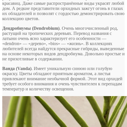
красавиц. Даже самые распространённые виды украсят любой
дом. А редкие представители орхидных зажгут огонь в глазах
их обладателей и позволят с гордостью демонстрировать свою
коллекцию цветов.
Дендробиумы (Dendrobium)
. Очень многочисленный род,
растущий на тропических деревьях. Перевод названия с
латыни очень ясно характеризует его особенности —
«dendron» — «дерево», «bios» — «жизнь». В коллекциях
любителей всегда найдутся прекрасные гибриды, выведенные
на основе некоторых видов дендробиума. Довольно простые и
не прихотливые в содержании.
Ванда (Vanda)
. Имеет уникальную синюю или голубую
окраску. Цветы обладают приятным ароматом, а листья
привлекают внимание необычной формой. Этот вид орхидей
требует особого внимания и очень чувствителен к перепадам
температур и количеству освещения.