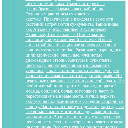
не имением первых. Имеют интересные
разнообразные формы, красивый облик.
Основным растением считаются
кактусы. Практически в каждом из семейств
растений встречаются суккуленты. Такие виды
как Аизовые, Молочайные, Ластовневые,
Агавовые, Толстянковые. Они схожи по
внешнему виду и корневой системе. Имеют
синеватый налет, защитные колючки на своем
сочном мясистом стебле. Различают шаровидные,
цилиндрические, овальные, членистые,
дисковидные стебли. Кактусы и суккуленты
цветоводы любят выращивать в домашних
условиях , так как они не прихотливы в уходе и
хорошо вписываются в интерьер и ландшафт. Но
некоторые правила все таки нужно соблюдать. Не
любят частый полив (оптимально один раз в 3
месяца, обильно), большие горшки и частую
перестановку на новые места. Лучше держать
кактусы на подоконнике всегда одной стороной к
солнцу. Часто их используют дизайнеры, создавая
все возможные композиции с другими цветами
или камнями. Во время цветения у каждого свои
необычные цветки, некоторые появляются только
на одну ночь. Все что нужно о разновидностях