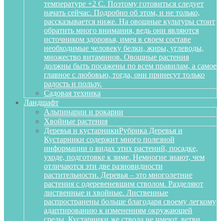
температуре +2 С. Поэтому готовиться следует
начать сейчас. Подробно об этом, и не только,
рассказывается ниже. На овощные культуры стоит
обратить много внимания, ведь они являются
источником здоровья, имея в своем составе
необходимые человеку белки, жиры, углеводы,
множество витаминов. Овощные растения
должны быть посажены по всем правилам, а самое
главное с любовью, тогда, они принесут только
радость и пользу.
Садовая техника
Ландшафт
Альпинарии и рокарии
Хвойные растения
Деревья и кустарники
Рубрика Деревья и
Кустарники содержит много полезной
информации о видах этих растений, посадке,
уходе, подготовке к зиме. Немногие знают, чем
отличаются эти две разновидности
растительности. Деревья – это многолетние
растения с одеревеневшим стволом. Разделяют
лиственные и хвойные. Лиственные
распространены больше благодаря своему легкому
адаптированию к изменениям окружающей
среды. Кустарники же ствола не имеют, ветви