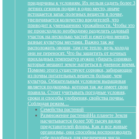
придирчивы к условиям. Их нельзя садить более 3
летних сезонов подряд в одно место, иначе
истощается запас полезных веществ в почве,
увеличивается количество вредителей, что
приводит к уменьшению урожайности. Чтобы это
не происходило необходимо разделить садовый
участок на несколько частей и ежегодно менять
разные культуры местами. Важно так же
расположить овощи, там где тепло, ведь холода
они не переносят. Что бы защитить от ночных
прохладных температур нужно убирать сорняки,
которые мешают земле нагреться в дневное время.
Помимо этого существуют сорняки, забирающие
из почвы питательных веществ больше, чем
культура. Обязательным условием выращивая
является подкормка, которая так же имеет свои
правила. Стоит учитывать погодные условия,
сроки и способы удобрения, свойства почвы.
Соблюдая режим…
Семейства растений
Размножение растений
На планете Земля
насчитывается более 500 тысяч видов
представителей флоры. Как и все живые
организмы, они способны воспроизводить
себе подобных для увеличения числа