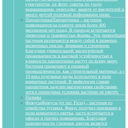
суккулентов, их фото, советы по уходу,
выращиванию, пересадке, защите от вредителей и
много другой полезной информации ниже.
Папоротники
Папоротники – растения,
появившиеся на планете земля более 400
миллионов нет назад. В природе встречаются
древесные и травянистые формы. Эти древнейшие
растения различаются между собой в размерах,
жизненных циклах, формами и строением.
Благодаря удивительной экологической
приживаемости и высокой устойчивостью к
влажности папоротники растут по всему миру.
Растения применяют в пищевой
промышленности, как строительный материал, а с
19 века отдельные виды используют в роли
комнатных растений. В мифологии славян
папоротник наделен магическими свойствами,
хотя в природных условиях растение не цветёт.
Пальмы
Фикусы
Фикусы (от лат. Ficus) – растения из
семейства тутовых. Фикус получил признание в
роли комнатного цветка, часто встречается в
офисах и прочих помещениях. Благодаря
разновидности строения, цветок является