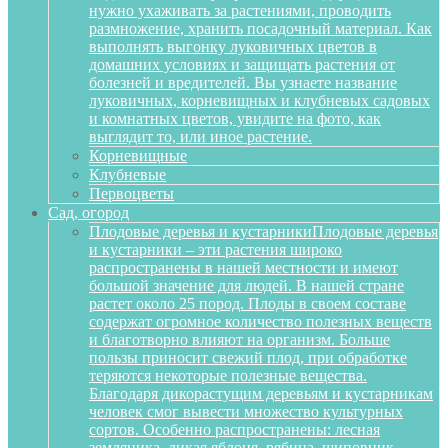
нужно ухаживать за растениями, проводить
размножение, хранить посадочный материал. Как
выполнять выгонку луковичных цветов в
домашних условиях и защищать растения от
болезней и вредителей. Вы узнаете название
луковичных, корневищных и клубневых садовых
и комнатных цветов, увидите на фото, как
выглядит то, или иное растение.
Корневищные
Клубневые
Первоцветы
Сад, огород
Плодовые деревья и кустарники
Плодовые деревья
и кустарники – эти растения широко
распространены в нашей местности и имеют
большой значение для людей. В нашей стране
растет около 25 пород. Плоды в своем составе
содержат огромное количество полезных веществ
и благотворно влияют на организм. Больше
пользы приносит свежий плод, при обработке
теряются некоторые полезные вещества.
Благодаря дикорастущим деревьям и кустарникам
человек смог вывести множество культурных
сортов. Особенно распространены: лесная
земляника, дикая яблоня, рябина, шиповник,