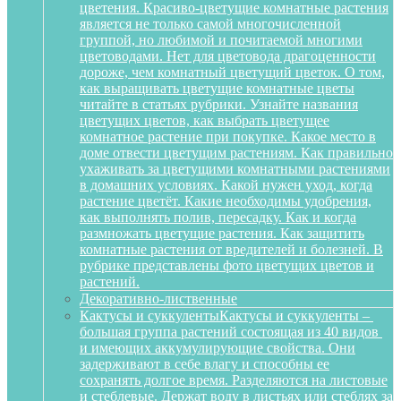
цветения. Красиво-цветущие комнатные растения
является не только самой многочисленной
группой, но любимой и почитаемой многими
цветоводами. Нет для цветовода драгоценности
дороже, чем комнатный цветущий цветок. О том,
как выращивать цветущие комнатные цветы
читайте в статьях рубрики. Узнайте названия
цветущих цветов, как выбрать цветущее
комнатное растение при покупке. Какое место в
доме отвести цветущим растениям. Как правильно
ухаживать за цветущими комнатными растениями
в домашних условиях. Какой нужен уход, когда
растение цветёт. Какие необходимы удобрения,
как выполнять полив, пересадку. Как и когда
размножать цветущие растения. Как защитить
комнатные растения от вредителей и болезней. В
рубрике представлены фото цветущих цветов и
растений.
Декоративно-лиственные
Кактусы и суккуленты
Кактусы и суккуленты –
большая группа растений состоящая из 40 видов
и имеющих аккумулирующие свойства. Они
задерживают в себе влагу и способны ее
сохранять долгое время. Разделяются на листовые
и стеблевые. Держат воду в листьях или стеблях за