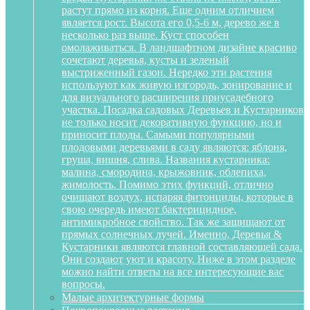
растут прямо из корня. Еще одним отличием
является рост. Высота его 0,5-6 м, дерево же в
несколько раз выше. Куст способен
омолаживаться. В ландшафтном дизайне красиво
сочетают деревья, кусты и зеленый
выстриженный газон. Нередко эти растения
используют как живую изгородь, зонирование и
для визуального расширения приусадебного
участка. Посадка садовых Деревьев и Кустарников
не только носит декоративную функцию, но и
приносит плоды. Самыми популярными
плодовыми деревьями в саду являются: яблоня,
груша, вишня, слива. Названия кустарника:
малина, смородина, крыжовник, облепиха,
жимолость. Помимо этих функций, отлично
очищают воздух, испаряя фитонциды, которые в
свою очередь имеют бактерицидное,
антимикробное свойство. Так же защищают от
прямых солнечных лучей. Именно, Деревья &
Кустарники являются главной составляющей сада.
Они создают уют и красоту. Ниже в этом разделе
можно найти ответы на все интересующие вас
вопросы.
Малые архитектурные формы