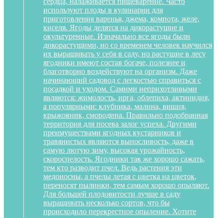
сердца, налаживается пищеварение. Часто
используют плоды в кулинарии для
приготовления варенья, джема, компота, желе,
киселя. Ягоды делятся на дикорастущие и
окультуренные. Изначально все ягоды были
дикорастущими, но со временем человек научился
их выращивать у себя в саду, но растущие в лесу
ягодники имеют состав богаче, полезнее и
благотворно воздействуют на организм. Даже
начинающий садовод с легкостью справиться с
посадкой и уходом. Самими неприхотливыми
являются: жимолость, ирга, облепиха, актинидия,
а популярными: клубника, малина, вишня,
крыжовник, смородина. Правильно подобранная
территория для посева залог успеха. Другими
преимуществами ягодных кустарников и
травянистых являются выносливость, даже в
самую лютую зиму, высокая урожайность,
скороспелость. Ягодники так же хорошо сажать,
тем кто разводит пчел. Ведь растения эти
медоносны, а пчелы летая с цветка на цветок,
переносят пылинки, тем самым хорошо опыляют.
Для большей плодовитости лучше в саду
выращивать несколько сортов, что бы
происходило перекрестное опыление. Хотите