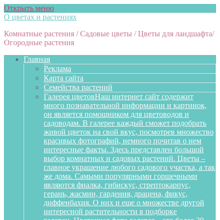
Открыть меню
О цветах и растениях
Комнатные растения / Садовые цветы / Цветы для ландшафта/
Огородные растения
Главная
Реклама
Карта сайта
Семейства растений
Галерея цветов
Наш интернет сайт содержит
много познавательной информации и картинок,
он является помощником для цветоводов и
садоводам. В галерее каждый сможет подобрать
живой цветок на свой вкус, посмотрев множество
красивых фотографий, немного почитав о нем
интересные факты. Здесь представлен большой
выбор комнатных и садовых растений. Цветы –
главное украшение любого садового участка, а так
же дома. Самыми популярными горшечными
являются фиалка, гибискус, стрептокарпус,
герань, жасмин, гардения, драцена, фикус,
диффенбахия. О них и еще о множестве другой
интересной растительности в подборке