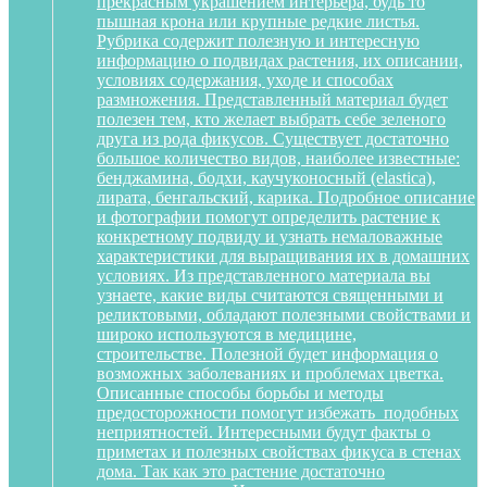
прекрасным украшением интерьера, будь то
пышная крона или крупные редкие листья.
Рубрика содержит полезную и интересную
информацию о подвидах растения, их описании,
условиях содержания, уходе и способах
размножения. Представленный материал будет
полезен тем, кто желает выбрать себе зеленого
друга из рода фикусов. Существует достаточно
большое количество видов, наиболее известные:
бенджамина, бодхи, каучуконосный (elastica),
лирата, бенгальский, карика. Подробное описание
и фотографии помогут определить растение к
конкретному подвиду и узнать немаловажные
характеристики для выращивания их в домашних
условиях. Из представленного материала вы
узнаете, какие виды считаются священными и
реликтовыми, обладают полезными свойствами и
широко используются в медицине,
строительстве. Полезной будет информация о
возможных заболеваниях и проблемах цветка.
Описанные способы борьбы и методы
предосторожности помогут избежать подобных
неприятностей. Интересными будут факты о
приметах и полезных свойствах фикуса в стенах
дома. Так как это растение достаточно