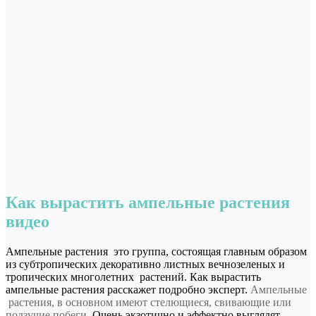
Как вырастить ампельные растения
видео
Ампельные растения это группа, состоящая главным образом
из субтропических декоративно листных вечнозеленых и
тропических многолетних растений. Как вырастить
ампельные растения расскажет подробно эксперт.
Ампельные
растения, в
основном имеют стелющиеся, свивающие или
ползучие побеги.
Очень экзотично и эффектно выглядят