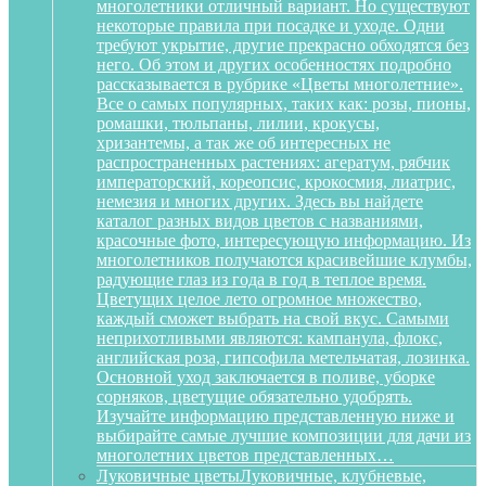
многолетники отличный вариант. Но существуют
некоторые правила при посадке и уходе. Одни
требуют укрытие, другие прекрасно обходятся без
него. Об этом и других особенностях подробно
рассказывается в рубрике «Цветы многолетние».
Все о самых популярных, таких как: розы, пионы,
ромашки, тюльпаны, лилии, крокусы,
хризантемы, а так же об интересных не
распространенных растениях: агератум, рябчик
императорский, кореопсис, крокосмия, лиатрис,
немезия и многих других. Здесь вы найдете
каталог разных видов цветов с названиями,
красочные фото, интересующую информацию. Из
многолетников получаются красивейшие клумбы,
радующие глаз из года в год в теплое время.
Цветущих целое лето огромное множество,
каждый сможет выбрать на свой вкус. Самыми
неприхотливыми являются: кампанула, флокс,
английская роза, гипсофила метельчатая, лозинка.
Основной уход заключается в поливе, уборке
сорняков, цветущие обязательно удобрять.
Изучайте информацию представленную ниже и
выбирайте самые лучшие композиции для дачи из
многолетних цветов представленных…
Луковичные цветы
Луковичные, клубневые,