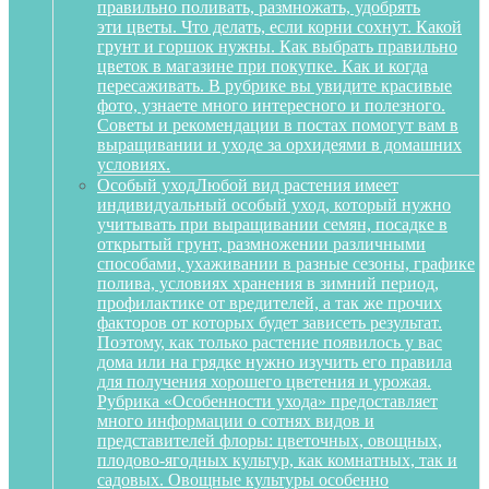
правильно поливать, размножать, удобрять
эти цветы. Что делать, если корни сохнут. Какой
грунт и горшок нужны. Как выбрать правильно
цветок в магазине при покупке. Как и когда
пересаживать. В рубрике вы увидите красивые
фото, узнаете много интересного и полезного.
Советы и рекомендации в постах помогут вам в
выращивании и уходе за орхидеями в домашних
условиях.
Особый уход
Любой вид растения имеет
индивидуальный особый уход, который нужно
учитывать при выращивании семян, посадке в
открытый грунт, размножении различными
способами, ухаживании в разные сезоны, графике
полива, условиях хранения в зимний период,
профилактике от вредителей, а так же прочих
факторов от которых будет зависеть результат.
Поэтому, как только растение появилось у вас
дома или на грядке нужно изучить его правила
для получения хорошего цветения и урожая.
Рубрика «Особенности ухода» предоставляет
много информации о сотнях видов и
представителей флоры: цветочных, овощных,
плодово-ягодных культур, как комнатных, так и
садовых. Овощные культуры особенно