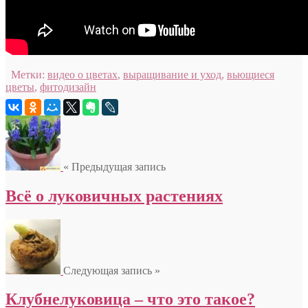
Метки:
видео о цветах
,
выращивание и уход
,
вьющиеся
цветы
,
фитодизайн
« Предыдущая запись
Всё о луковичных растениях
Следующая запись »
Клубнелуковица – что это такое?