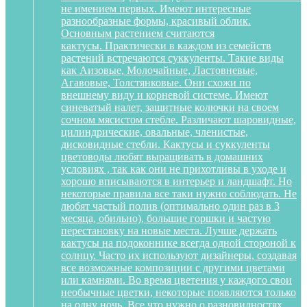
не имением первых. Имеют интересные
разнообразные формы, красивый облик.
Основным растением считаются
кактусы. Практически в каждом из семейств
растений встречаются суккуленты. Такие виды
как Аизовые, Молочайные, Ластовневые,
Агавовые, Толстянковые. Они схожи по
внешнему виду и корневой системе. Имеют
синеватый налет, защитные колючки на своем
сочном мясистом стебле. Различают шаровидные,
цилиндрические, овальные, членистые,
дисковидные стебли. Кактусы и суккуленты
цветоводы любят выращивать в домашних
условиях , так как они не прихотливы в уходе и
хорошо вписываются в интерьер и ландшафт. Но
некоторые правила все таки нужно соблюдать. Не
любят частый полив (оптимально один раз в 3
месяца, обильно), большие горшки и частую
перестановку на новые места. Лучше держать
кактусы на подоконнике всегда одной стороной к
солнцу. Часто их используют дизайнеры, создавая
все возможные композиции с другими цветами
или камнями. Во время цветения у каждого свои
необычные цветки, некоторые появляются только
на одну ночь. Все что нужно о разновидностях