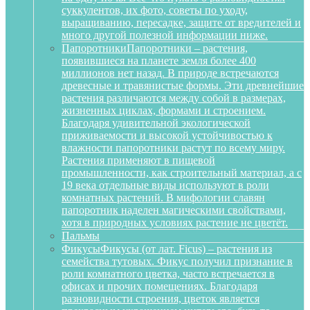
суккулентов, их фото, советы по уходу,
выращиванию, пересадке, защите от вредителей и
много другой полезной информации ниже.
Папоротники
Папоротники – растения,
появившиеся на планете земля более 400
миллионов нет назад. В природе встречаются
древесные и травянистые формы. Эти древнейшие
растения различаются между собой в размерах,
жизненных циклах, формами и строением.
Благодаря удивительной экологической
приживаемости и высокой устойчивостью к
влажности папоротники растут по всему миру.
Растения применяют в пищевой
промышленности, как строительный материал, а с
19 века отдельные виды используют в роли
комнатных растений. В мифологии славян
папоротник наделен магическими свойствами,
хотя в природных условиях растение не цветёт.
Пальмы
Фикусы
Фикусы (от лат. Ficus) – растения из
семейства тутовых. Фикус получил признание в
роли комнатного цветка, часто встречается в
офисах и прочих помещениях. Благодаря
разновидности строения, цветок является