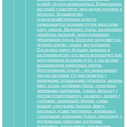
особей, то есть размножаться. Размножение
растений существует двух видов: половое и
бесполое. Большинство
сельскохозяйственных культур
размножаются половым путем через семя,
плод, цветок. Включает этапы: расцветание,
обработка пыльцой, оплодотворение,
образование плода. Бесполое разделяют на:
деление клетки, споры, вегетативное.
Последние имеет большое значение в
растениеводстве, его часто используют при
затрудненном половом пути, а так же при
выращивании комнатных цветов.
Вегетативный способ – это размножение
частью растения. Осуществляется: •
корневыми: отпрысками (облепиха, малина,
мята, астра), клубнями (батат, георгины),
черенками (шиповник, герань, флоксы); •
листом (стрептокарпус, каланхоэ, лилия); •
стеблями: прививкой (яблоня, слива,
вишня), отводками (малина, фикус,
гвоздика), усами (костяника, земляника),
стеблевыми черенками (плющ, виноград); •
подземными побегами: клубнями
(картофель, топинамбур), луковицами