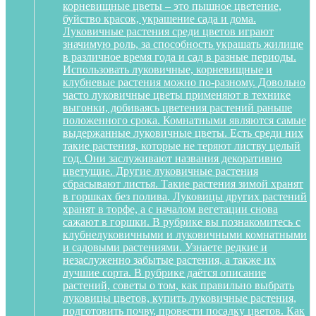
корневищные цветы – это пышное цветение,
буйство красок, украшение сада и дома.
Луковичные растения среди цветов играют
значимую роль, за способность украшать жилище
в различное время года и сад в разные периоды.
Использовать луковичные, корневищные и
клубневые растения можно по-разному. Довольно
часто луковичные цветы применяют в технике
выгонки, добиваясь цветения растений раньше
положенного срока. Комнатными являются самые
выдержанные луковичные цветы. Есть среди них
такие растения, которые не теряют листву целый
год. Они заслуживают названия декоративно
цветущие. Другие луковичные растения
сбрасывают листья. Такие растения зимой хранят
в горшках без полива. Луковицы других растений
хранят в торфе, а с началом вегетации снова
сажают в горшки. В рубрике вы познакомитесь с
клубнелуковичными и луковичными комнатными
и садовыми растениями. Узнаете редкие и
незаслуженно забытые растения, а также их
лучшие сорта. В рубрике даётся описание
растений, советы о том, как правильно выбрать
луковицы цветов, купить луковичные растения,
подготовить почву, провести посадку цветов. Как