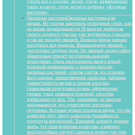
узнать все о посадке, видах, уходе, размножении
таких культур, тогда читайте рубрику «Ягодные
растения».
Овощные растения
Овощные растения или
овощи. Не успели закончить огородный сезон, как
он вновь подкрадывается. И многие любители
своего садового участка уже задумались о рассаде,
а так же посадке овощей. Пришло время хорошо
продумать все нюансы. Выращивание овощей –
достаточно трудное дело. Но данный раздел сайта
обязательно придет на помощь каждому
огороднику. Здесь расположено много новой,
полезной информации: о разновидностях
овощных растений, список сортов, их отличия,
фото плодов, лекарственные свойства, таблицы
совместимости видов и сроков посадки,
правильная подготовка почвы, оформление
грядки, уход, названия болезней, способы
избавления от них. Так, например, не многие
догадываются, что существуют растения-
спутники. Которые нужно посадить рядов, что бы
помогать друг другу повысить урожайность,
отпугнуть вредителей. Хороший садовод должен
знать, что определенные культуры, а именно
холодостойкие следует сажать в огород уже при