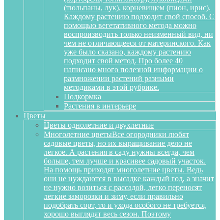
(тюльпаны, лук), корневищем (пион, ирис).
Каждому растению подходит свой способ. С
помощью вегетативного метода можно
воспроизводить только неизменный вид, ни
чем не отличающееся от материнского. Как
уже было сказано, каждому растению
подходит свой метод. Про более 40
написано много полезной информации о
размножении растений разными
методиками в этой рубрике.
Подкормка
Растения в интерьере
Цветы
Цветы однолетние и двухлетние
Многолетние цветы
Все огородники любят
садовые цветы, но их выращивание дело не
легкое. А растения в саду нужны всегда, чем
больше, тем лучше и красивее садовый участок.
На помощь приходят многолетние цветы. Ведь
они не нуждаются в высадке каждый год, а значит
не нужно возиться с рассадой, легко переносят
легкие заморозки и зиму, если правильно
подобрать сорт, то и ухода особого не требуется,
хорошо выглядят весь сезон. Поэтому