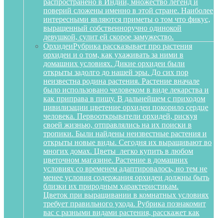
распространено в Индии, множество легенд и
поверий сложены именно в этой стране. Наиболее
интересными являются приметы о том что фикус,
выращенный собственноручно одинокой
девушкой, сулит ей скорое замужество.
Орхидеи
Рубрика рассказывает про растения
орхидеи и о том, как ухаживать за ними в
домашних условиях. Дикие орхидеи были
открыты задолго до нашей эры. До сих пор
неизвестна родина растения. Растение вначале
было использовано человеком в виде лекарства и
как приправа в пищу. В дальнейшем с приходом
цивилизации цветение орхидеи покорило сердце
человека. Первооткрыватели орхидей, рискуя
своей жизнью, отправлялись на их поиски в
тропики. Были найдены неизвестные растения и
открыты новые виды. Сегодня их выращивают во
многих домах. Цветы легко купить в любом
цветочном магазине. Растение в домашних
условиях со временем адаптировалось, но тем не
менее условия содержания орхидеи должны быть
близки их природным характеристикам.
Цветок при выращивании в комнатных условиях
требует правильного ухода. Рубрика познакомит
вас с разными видами растения, расскажет как