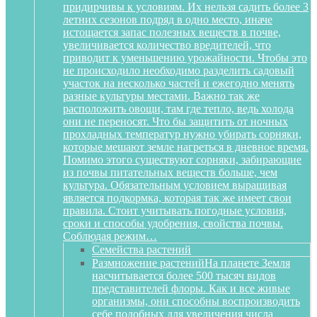
придирчивы к условиям. Их нельзя садить более 3
летних сезонов подряд в одно место, иначе
истощается запас полезных веществ в почве,
увеличивается количество вредителей, что
приводит к уменьшению урожайности. Чтобы это
не происходило необходимо разделить садовый
участок на несколько частей и ежегодно менять
разные культуры местами. Важно так же
расположить овощи, там где тепло, ведь холода
они не переносят. Что бы защитить от ночных
прохладных температур нужно убирать сорняки,
которые мешают земле нагреться в дневное время.
Помимо этого существуют сорняки, забирающие
из почвы питательных веществ больше, чем
культура. Обязательным условием выращивая
является подкормка, которая так же имеет свои
правила. Стоит учитывать погодные условия,
сроки и способы удобрения, свойства почвы.
Соблюдая режим…
Семейства растений
Размножение растений
На планете Земля
насчитывается более 500 тысяч видов
представителей флоры. Как и все живые
организмы, они способны воспроизводить
себе подобных для увеличения числа