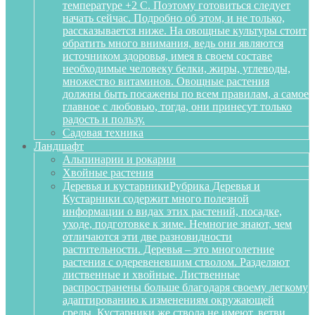
температуре +2 С. Поэтому готовиться следует
начать сейчас. Подробно об этом, и не только,
рассказывается ниже. На овощные культуры стоит
обратить много внимания, ведь они являются
источником здоровья, имея в своем составе
необходимые человеку белки, жиры, углеводы,
множество витаминов. Овощные растения
должны быть посажены по всем правилам, а самое
главное с любовью, тогда, они принесут только
радость и пользу.
Садовая техника
Ландшафт
Альпинарии и рокарии
Хвойные растения
Деревья и кустарники
Рубрика Деревья и
Кустарники содержит много полезной
информации о видах этих растений, посадке,
уходе, подготовке к зиме. Немногие знают, чем
отличаются эти две разновидности
растительности. Деревья – это многолетние
растения с одеревеневшим стволом. Разделяют
лиственные и хвойные. Лиственные
распространены больше благодаря своему легкому
адаптированию к изменениям окружающей
среды. Кустарники же ствола не имеют, ветви