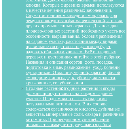
клюква. Которые с древних времен используются
в качестве лечения различных заболеваний.
Служат источником камеди и смол, благодаря
чему используются в фармацевтической, а так же
других промышленных отраслях. Для посадки
плодово-ягодных растений необходимо учесть все
особенности выращивания. Условия размещения
на садовом участке, расстояния между видами,
правильное соседство и тогда огород будет
радовать обильным урожаем. Всё о плодовых
деревьях и кустарниках читайте в этой рубрике.
Названия и описания сортов, фото, посадка,
подготовка к зиме, размножение, уход, болезни
кустарников. О малине, черной, красной, белой
смородине, винограде, клубнике, жимолости,
крыжовнике, голубике, киви.
Ягодные растения
Ягодные растения и ягоды
должны присутствовать на каждом садовом
участке. Плоды можно назвать сладкими
натуральными витаминами. В их составе
содержаться органические кислоты, дубильные
вещества, минеральные соли, сахара и различные
витамины. При регулярном употреблении
повышается иммунитет, улучшается работа