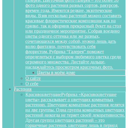
галереи. Цветочная фото галерея – это более 20
фото одного растения разных сортов, ракурсов,
времен года. Имеются редкие, экзотические
виды. Взяв несколько растений можно составить
красивые флористические композиции как на
грядке, так и оформив прекрасный букет на стол
или праздничное мероприятие. Собрав воедино
цветы одного оттенка или же разных,
сочетающихся между собой, нужно лишь дать
волю фантазии, почувствовать себя
флористом. Рубрика “Галерея” поможет
определиться с выбором любимого цветка среди
огромного множества. Листайте дальше,
наслаждайтесь просмотром красочных фото.
Цветы в моём доме
О сайте
О себе
Растения
Красивоцветущие
Рубрика «Красивоцветущие
цветы» рассказывает о цветущих комнатных
растениях. Цветущие комнатные растения делятся
на две группы. Одна группа комнатных цветущих
растений никогда не теряет своей декоративности.
Другая группа цветущих растений – это
горшечные растения, цветущие лишь в период