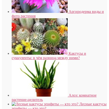
Аргиродерма виды и
фото растения
Кактусы и
суккуленты: в чём разница между ними?
Алоэ: комнатное
растение-целитель
Лесные кактусы
эпифиты — кто это?