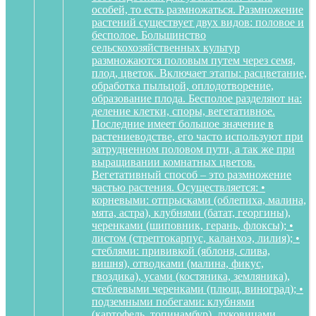
особей, то есть размножаться. Размножение
растений существует двух видов: половое и
бесполое. Большинство
сельскохозяйственных культур
размножаются половым путем через семя,
плод, цветок. Включает этапы: расцветание,
обработка пыльцой, оплодотворение,
образование плода. Бесполое разделяют на:
деление клетки, споры, вегетативное.
Последние имеет большое значение в
растениеводстве, его часто используют при
затрудненном половом пути, а так же при
выращивании комнатных цветов.
Вегетативный способ – это размножение
частью растения. Осуществляется: •
корневыми: отпрысками (облепиха, малина,
мята, астра), клубнями (батат, георгины),
черенками (шиповник, герань, флоксы); •
листом (стрептокарпус, каланхоэ, лилия); •
стеблями: прививкой (яблоня, слива,
вишня), отводками (малина, фикус,
гвоздика), усами (костяника, земляника),
стеблевыми черенками (плющ, виноград); •
подземными побегами: клубнями
(картофель, топинамбур), луковицами