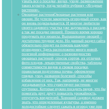
узнать все о посадке, видах, уходе, размножении
таких культур, тогда читайте рубрику «Ягодные
растения».
Овощные растения
Овощные растения или
овощи. Не успели закончить огородный сезон, как
он вновь подкрадывается. И многие любители
своего садового участка уже задумались о рассаде,
а так же посадке овощей. Пришло время хорошо
продумать все нюансы. Выращивание овощей –
достаточно трудное дело. Но данный раздел сайта
обязательно придет на помощь каждому
огороднику. Здесь расположено много новой,
полезной информации: о разновидностях
овощных растений, список сортов, их отличия,
фото плодов, лекарственные свойства, таблицы
совместимости видов и сроков посадки,
правильная подготовка почвы, оформление
грядки, уход, названия болезней, способы
избавления от них. Так, например, не многие
догадываются, что существуют растения-
спутники. Которые нужно посадить рядов, что бы
помогать друг другу повысить урожайность,
отпугнуть вредителей. Хороший садовод должен
знать, что определенные культуры, а именно
холодостойкие следует сажать в огород уже при