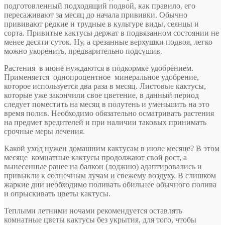
подготовленный подходящий подвой, как правило, его
пересаживают за месяц до начала прививки. Обычно
прививают редкие и трудные в культуре виды, сеянцы и
сорта. Привитые кактусы держат в подвязанном состоянии не
менее десяти суток. Ну, а срезанные верхушки подвоя, легко
можно укоренить, предварительно подсушив.
Растения в июне нуждаются в подкормке удобрением.
Применяется однопроцентное минеральное удобрение,
которое используется два раза в месяц. Листовые кактусы,
которые уже закончили свое цветение, в данный период
следует поместить на месяц в полутень и уменьшить на это
время полив. Необходимо обязательно осматривать растения
на предмет вредителей и при наличии таковых принимать
срочные меры лечения.
Какой уход нужен домашним кактусам в июле месяце? В этом
месяце комнатные кактусы продолжают свой рост, а
вынесенные ранее на балкон (лоджию) адаптировались и
привыкли к солнечным лучам и свежему воздуху. В слишком
жаркие дни необходимо поливать обильнее обычного полива
и опрыскивать цветы кактусы.
Теплыми летними ночами рекомендуется оставлять
комнатные цветы кактусы без укрытия, для того, чтобы