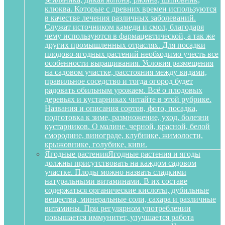
клюква. Которые с древних времен используются
в качестве лечения различных заболеваний.
Служат источником камеди и смол, благодаря
чему используются в фармацевтической, а так же
других промышленных отраслях. Для посадки
плодово-ягодных растений необходимо учесть все
особенности выращивания. Условия размещения
на садовом участке, расстояния между видами,
правильное соседство и тогда огород будет
радовать обильным урожаем. Всё о плодовых
деревьях и кустарниках читайте в этой рубрике.
Названия и описания сортов, фото, посадка,
подготовка к зиме, размножение, уход, болезни
кустарников. О малине, черной, красной, белой
смородине, винограде, клубнике, жимолости,
крыжовнике, голубике, киви.
Ягодные растения
Ягодные растения и ягоды
должны присутствовать на каждом садовом
участке. Плоды можно назвать сладкими
натуральными витаминами. В их составе
содержаться органические кислоты, дубильные
вещества, минеральные соли, сахара и различные
витамины. При регулярном употреблении
повышается иммунитет, улучшается работа