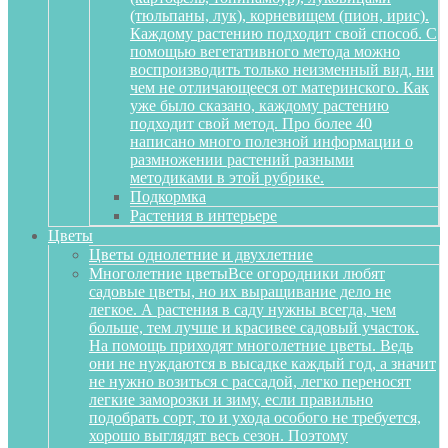
(тюльпаны, лук), корневищем (пион, ирис).
Каждому растению подходит свой способ. С
помощью вегетативного метода можно
воспроизводить только неизменный вид, ни
чем не отличающееся от материнского. Как
уже было сказано, каждому растению
подходит свой метод. Про более 40
написано много полезной информации о
размножении растений разными
методиками в этой рубрике.
Подкормка
Растения в интерьере
Цветы
Цветы однолетние и двухлетние
Многолетние цветы
Все огородники любят
садовые цветы, но их выращивание дело не
легкое. А растения в саду нужны всегда, чем
больше, тем лучше и красивее садовый участок.
На помощь приходят многолетние цветы. Ведь
они не нуждаются в высадке каждый год, а значит
не нужно возиться с рассадой, легко переносят
легкие заморозки и зиму, если правильно
подобрать сорт, то и ухода особого не требуется,
хорошо выглядят весь сезон. Поэтому