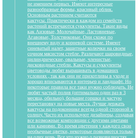
не имением первых. Имеют интересные
разнообразные формы, красивый облик.
Основным растением считаются
кактусы. Практически в каждом из семейств
растений встречаются суккуленты. Такие виды
как Аизовые, Молочайные, Ластовневые,
Агавовые, Толстянковые. Они схожи по
внешнему виду и корневой системе. Имеют
синеватый налет, защитные колючки на своем
сочном мясистом стебле. Различают шаровидные,
цилиндрические, овальные, членистые,
дисковидные стебли. Кактусы и суккуленты
цветоводы любят выращивать в домашних
условиях , так как они не прихотливы в уходе и
хорошо вписываются в интерьер и ландшафт. Но
некоторые правила все таки нужно соблюдать. Не
любят частый полив (оптимально один раз в 3
месяца, обильно), большие горшки и частую
перестановку на новые места. Лучше держать
кактусы на подоконнике всегда одной стороной к
солнцу. Часто их используют дизайнеры, создавая
все возможные композиции с другими цветами
или камнями. Во время цветения у каждого свои
необычные цветки, некоторые появляются только
на одну ночь. Все что нужно о разновидностях