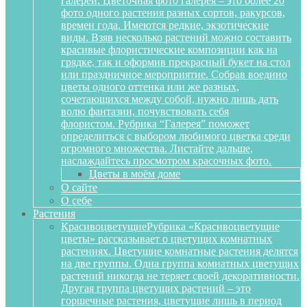
галереи. Цветочная фото галерея – это более 20
фото одного растения разных сортов, ракурсов,
времен года. Имеются редкие, экзотические
виды. Взяв несколько растений можно составить
красивые флористические композиции как на
грядке, так и оформив прекрасный букет на стол
или праздничное мероприятие. Собрав воедино
цветы одного оттенка или же разных,
сочетающихся между собой, нужно лишь дать
волю фантазии, почувствовать себя
флористом. Рубрика “Галерея” поможет
определиться с выбором любимого цветка среди
огромного множества. Листайте дальше,
наслаждайтесь просмотром красочных фото.
Цветы в моём доме
О сайте
О себе
Растения
Красивоцветущие
Рубрика «Красивоцветущие
цветы» рассказывает о цветущих комнатных
растениях. Цветущие комнатные растения делятся
на две группы. Одна группа комнатных цветущих
растений никогда не теряет своей декоративности.
Другая группа цветущих растений – это
горшечные растения, цветущие лишь в период