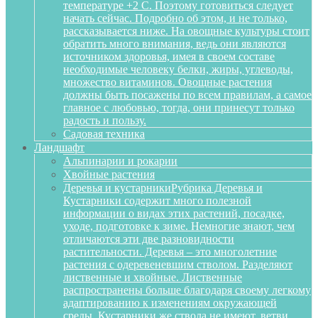
температуре +2 С. Поэтому готовиться следует
начать сейчас. Подробно об этом, и не только,
рассказывается ниже. На овощные культуры стоит
обратить много внимания, ведь они являются
источником здоровья, имея в своем составе
необходимые человеку белки, жиры, углеводы,
множество витаминов. Овощные растения
должны быть посажены по всем правилам, а самое
главное с любовью, тогда, они принесут только
радость и пользу.
Садовая техника
Ландшафт
Альпинарии и рокарии
Хвойные растения
Деревья и кустарники
Рубрика Деревья и
Кустарники содержит много полезной
информации о видах этих растений, посадке,
уходе, подготовке к зиме. Немногие знают, чем
отличаются эти две разновидности
растительности. Деревья – это многолетние
растения с одеревеневшим стволом. Разделяют
лиственные и хвойные. Лиственные
распространены больше благодаря своему легкому
адаптированию к изменениям окружающей
среды. Кустарники же ствола не имеют, ветви