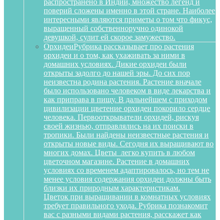
распространено в Индии, множество легенд и
поверий сложены именно в этой стране. Наиболее
интересными являются приметы о том что фикус,
выращенный собственноручно одинокой
девушкой, сулит ей скорое замужество.
Орхидеи
Рубрика рассказывает про растения
орхидеи и о том, как ухаживать за ними в
домашних условиях. Дикие орхидеи были
открыты задолго до нашей эры. До сих пор
неизвестна родина растения. Растение вначале
было использовано человеком в виде лекарства и
как приправа в пищу. В дальнейшем с приходом
цивилизации цветение орхидеи покорило сердце
человека. Первооткрыватели орхидей, рискуя
своей жизнью, отправлялись на их поиски в
тропики. Были найдены неизвестные растения и
открыты новые виды. Сегодня их выращивают во
многих домах. Цветы легко купить в любом
цветочном магазине. Растение в домашних
условиях со временем адаптировалось, но тем не
менее условия содержания орхидеи должны быть
близки их природным характеристикам.
Цветок при выращивании в комнатных условиях
требует правильного ухода. Рубрика познакомит
вас с разными видами растения, расскажет как