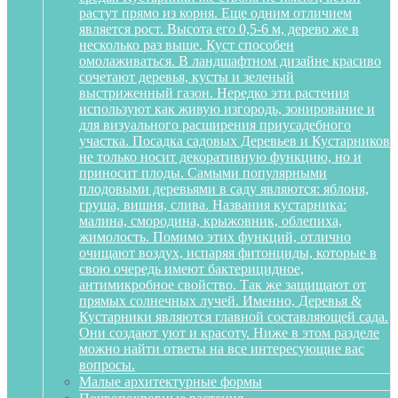
растут прямо из корня. Еще одним отличием
является рост. Высота его 0,5-6 м, дерево же в
несколько раз выше. Куст способен
омолаживаться. В ландшафтном дизайне красиво
сочетают деревья, кусты и зеленый
выстриженный газон. Нередко эти растения
используют как живую изгородь, зонирование и
для визуального расширения приусадебного
участка. Посадка садовых Деревьев и Кустарников
не только носит декоративную функцию, но и
приносит плоды. Самыми популярными
плодовыми деревьями в саду являются: яблоня,
груша, вишня, слива. Названия кустарника:
малина, смородина, крыжовник, облепиха,
жимолость. Помимо этих функций, отлично
очищают воздух, испаряя фитонциды, которые в
свою очередь имеют бактерицидное,
антимикробное свойство. Так же защищают от
прямых солнечных лучей. Именно, Деревья &
Кустарники являются главной составляющей сада.
Они создают уют и красоту. Ниже в этом разделе
можно найти ответы на все интересующие вас
вопросы.
Малые архитектурные формы