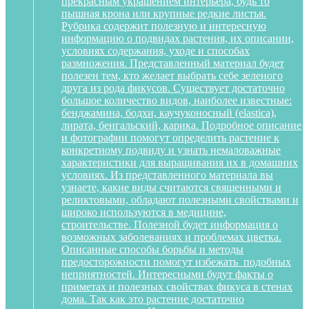
прекрасным украшением интерьера, будь то
пышная крона или крупные редкие листья.
Рубрика содержит полезную и интересную
информацию о подвидах растения, их описании,
условиях содержания, уходе и способах
размножения. Представленный материал будет
полезен тем, кто желает выбрать себе зеленого
друга из рода фикусов. Существует достаточно
большое количество видов, наиболее известные:
бенджамина, бодхи, каучуконосный (elastica),
лирата, бенгальский, карика. Подробное описание
и фотографии помогут определить растение к
конкретному подвиду и узнать немаловажные
характеристики для выращивания их в домашних
условиях. Из представленного материала вы
узнаете, какие виды считаются священными и
реликтовыми, обладают полезными свойствами и
широко используются в медицине,
строительстве. Полезной будет информация о
возможных заболеваниях и проблемах цветка.
Описанные способы борьбы и методы
предосторожности помогут избежать подобных
неприятностей. Интересными будут факты о
приметах и полезных свойствах фикуса в стенах
дома. Так как это растение достаточно