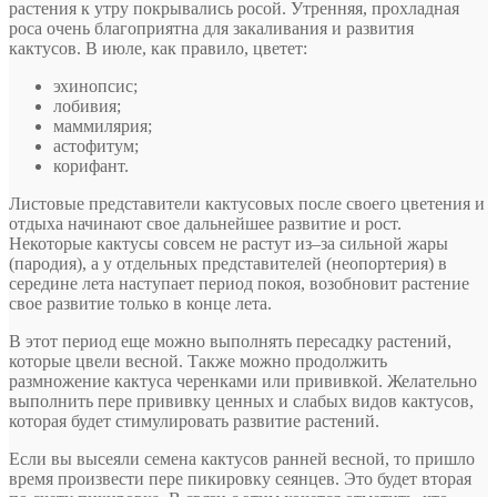
растения к утру покрывались росой. Утренняя, прохладная
роса очень благоприятна для закаливания и развития
кактусов. В июле, как правило, цветет:
эхинопсис;
лобивия;
маммилярия;
астофитум;
корифант.
Листовые представители кактусовых после своего цветения и
отдыха начинают свое дальнейшее развитие и рост.
Некоторые кактусы совсем не растут из–за сильной жары
(пародия), а у отдельных представителей (неопортерия) в
середине лета наступает период покоя, возобновит растение
свое развитие только в конце лета.
В этот период еще можно выполнять пересадку растений,
которые цвели весной. Также можно продолжить
размножение кактуса черенками или прививкой. Желательно
выполнить пере прививку ценных и слабых видов кактусов,
которая будет стимулировать развитие растений.
Если вы высеяли семена кактусов ранней весной, то пришло
время произвести пере пикировку сеянцев. Это будет вторая