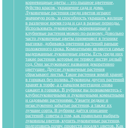
корневищные цветы – это пышное цветение,
буйство красок, украшение сада и дома.
Луковичные растения среди цветов играют
значимую роль, за способность украшать жилище
в различное время года и сад в разные периоды.
Использовать луковичные, корневищные и
клубневые растения можно по-разному. Довольно
часто луковичные цветы применяют в технике
выгонки, добиваясь цветения растений раньше
положенного срока. Комнатными являются самые
выдержанные луковичные цветы. Есть среди них
такие растения, которые не теряют листву целый
год. Они заслуживают названия декоративно
цветущие. Другие луковичные растения
сбрасывают листья. Такие растения зимой хранят
в горшках без полива. Луковицы других растений
хранят в торфе, а с началом вегетации снова
сажают в горшки. В рубрике вы познакомитесь с
клубнелуковичными и луковичными комнатными
и садовыми растениями. Узнаете редкие и
незаслуженно забытые растения, а также их
лучшие сорта. В рубрике даётся описание
растений, советы о том, как правильно выбрать
луковицы цветов, купить луковичные растения,
подготовить почву, провести посадку цветов. Как