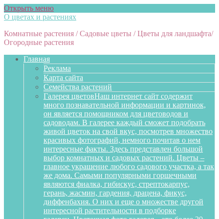
Открыть меню
О цветах и растениях
Комнатные растения / Садовые цветы / Цветы для ландшафта/
Огородные растения
Главная
Реклама
Карта сайта
Семейства растений
Галерея цветов
Наш интернет сайт содержит
много познавательной информации и картинок,
он является помощником для цветоводов и
садоводам. В галерее каждый сможет подобрать
живой цветок на свой вкус, посмотрев множество
красивых фотографий, немного почитав о нем
интересные факты. Здесь представлен большой
выбор комнатных и садовых растений. Цветы –
главное украшение любого садового участка, а так
же дома. Самыми популярными горшечными
являются фиалка, гибискус, стрептокарпус,
герань, жасмин, гардения, драцена, фикус,
диффенбахия. О них и еще о множестве другой
интересной растительности в подборке