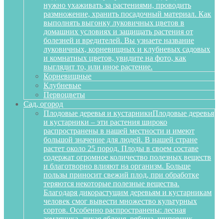
нужно ухаживать за растениями, проводить
размножение, хранить посадочный материал. Как
выполнять выгонку луковичных цветов в
домашних условиях и защищать растения от
болезней и вредителей. Вы узнаете название
луковичных, корневищных и клубневых садовых
и комнатных цветов, увидите на фото, как
выглядит то, или иное растение.
Корневищные
Клубневые
Первоцветы
Сад, огород
Плодовые деревья и кустарники
Плодовые деревья
и кустарники – эти растения широко
распространены в нашей местности и имеют
большой значение для людей. В нашей стране
растет около 25 пород. Плоды в своем составе
содержат огромное количество полезных веществ
и благотворно влияют на организм. Больше
пользы приносит свежий плод, при обработке
теряются некоторые полезные вещества.
Благодаря дикорастущим деревьям и кустарникам
человек смог вывести множество культурных
сортов. Особенно распространены: лесная
земляника, дикая яблоня, рябина, шиповник,