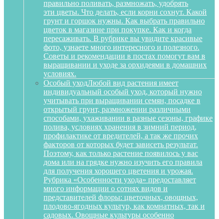
правильно поливать, размножать, удобрять
эти цветы. Что делать, если корни сохнут. Какой
грунт и горшок нужны. Как выбрать правильно
цветок в магазине при покупке. Как и когда
пересаживать. В рубрике вы увидите красивые
фото, узнаете много интересного и полезного.
Советы и рекомендации в постах помогут вам в
выращивании и уходе за орхидеями в домашних
условиях.
Особый уход
Любой вид растения имеет
индивидуальный особый уход, который нужно
учитывать при выращивании семян, посадке в
открытый грунт, размножении различными
способами, ухаживании в разные сезоны, графике
полива, условиях хранения в зимний период,
профилактике от вредителей, а так же прочих
факторов от которых будет зависеть результат.
Поэтому, как только растение появилось у вас
дома или на грядке нужно изучить его правила
для получения хорошего цветения и урожая.
Рубрика «Особенности ухода» предоставляет
много информации о сотнях видов и
представителей флоры: цветочных, овощных,
плодово-ягодных культур, как комнатных, так и
садовых. Овощные культуры особенно