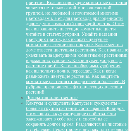
цветения. Красиво-цветущие комнатные растения
является не только самой многочисленной
группой, но любимой и почитаемой многими
цветоводами. Нет для цветовода драгоценности
дороже, чем комнатный цветущий цветок. О том,
как выращивать цветущие комнатные цветы
читайте в статьях рубрики. Узнайте названия
цветущих цветов, как выбрать цветущее
комнатное растение при покупке. Какое место в
доме отвести цветущим растениям. Как правильно
ухаживать за цветущими комнатными растениями
в домашних условиях. Какой нужен уход, когда
растение цветёт. Какие необходимы удобрения,
как выполнять полив, пересадку. Как и когда
размножать цветущие растения. Как защитить
комнатные растения от вредителей и болезней. В
рубрике представлены фото цветущих цветов и
растений.
Декоративно-лиственные
Кактусы и суккуленты
Кактусы и суккуленты –
большая группа растений состоящая из 40 видов
и имеющих аккумулирующие свойства. Они
задерживают в себе влагу и способны ее
сохранять долгое время. Разделяются на листовые
и стеблевые. Держат воду в листьях или стеблях за