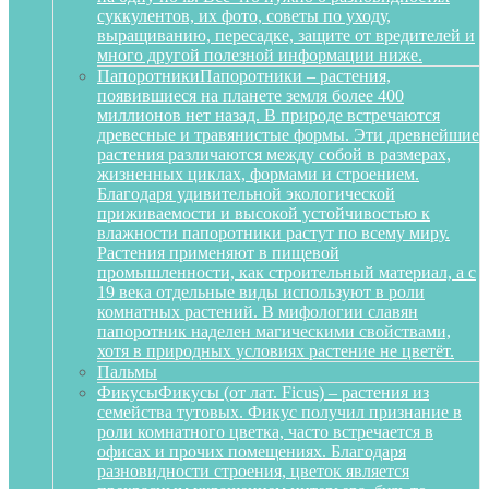
суккулентов, их фото, советы по уходу,
выращиванию, пересадке, защите от вредителей и
много другой полезной информации ниже.
Папоротники
Папоротники – растения,
появившиеся на планете земля более 400
миллионов нет назад. В природе встречаются
древесные и травянистые формы. Эти древнейшие
растения различаются между собой в размерах,
жизненных циклах, формами и строением.
Благодаря удивительной экологической
приживаемости и высокой устойчивостью к
влажности папоротники растут по всему миру.
Растения применяют в пищевой
промышленности, как строительный материал, а с
19 века отдельные виды используют в роли
комнатных растений. В мифологии славян
папоротник наделен магическими свойствами,
хотя в природных условиях растение не цветёт.
Пальмы
Фикусы
Фикусы (от лат. Ficus) – растения из
семейства тутовых. Фикус получил признание в
роли комнатного цветка, часто встречается в
офисах и прочих помещениях. Благодаря
разновидности строения, цветок является