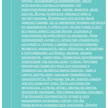
сердца, налаживается пищеварение. Часто
используют плоды в кулинарии для
приготовления варенья, джема, компота, желе,
киселя. Ягоды делятся на дикорастущие и
окультуренные. Изначально все ягоды были
дикорастущими, но со временем человек научился
их выращивать у себя в саду, но растущие в лесу
ягодники имеют состав богаче, полезнее и
благотворно воздействуют на организм. Даже
начинающий садовод с легкостью справиться с
посадкой и уходом. Самими неприхотливыми
являются: жимолость, ирга, облепиха, актинидия,
а популярными: клубника, малина, вишня,
крыжовник, смородина. Правильно подобранная
территория для посева залог успеха. Другими
преимуществами ягодных кустарников и
травянистых являются выносливость, даже в
самую лютую зиму, высокая урожайность,
скороспелость. Ягодники так же хорошо сажать,
тем кто разводит пчел. Ведь растения эти
медоносны, а пчелы летая с цветка на цветок,
переносят пылинки, тем самым хорошо опыляют.
Для большей плодовитости лучше в саду
выращивать несколько сортов, что бы
происходило перекрестное опыление. Хотите