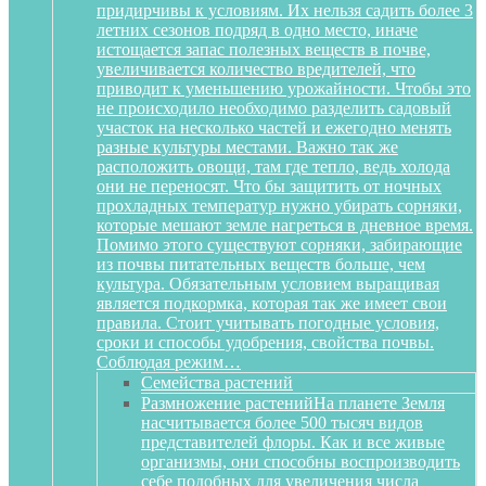
придирчивы к условиям. Их нельзя садить более 3
летних сезонов подряд в одно место, иначе
истощается запас полезных веществ в почве,
увеличивается количество вредителей, что
приводит к уменьшению урожайности. Чтобы это
не происходило необходимо разделить садовый
участок на несколько частей и ежегодно менять
разные культуры местами. Важно так же
расположить овощи, там где тепло, ведь холода
они не переносят. Что бы защитить от ночных
прохладных температур нужно убирать сорняки,
которые мешают земле нагреться в дневное время.
Помимо этого существуют сорняки, забирающие
из почвы питательных веществ больше, чем
культура. Обязательным условием выращивая
является подкормка, которая так же имеет свои
правила. Стоит учитывать погодные условия,
сроки и способы удобрения, свойства почвы.
Соблюдая режим…
Семейства растений
Размножение растений
На планете Земля
насчитывается более 500 тысяч видов
представителей флоры. Как и все живые
организмы, они способны воспроизводить
себе подобных для увеличения числа