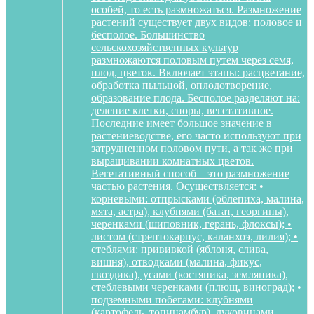
особей, то есть размножаться. Размножение
растений существует двух видов: половое и
бесполое. Большинство
сельскохозяйственных культур
размножаются половым путем через семя,
плод, цветок. Включает этапы: расцветание,
обработка пыльцой, оплодотворение,
образование плода. Бесполое разделяют на:
деление клетки, споры, вегетативное.
Последние имеет большое значение в
растениеводстве, его часто используют при
затрудненном половом пути, а так же при
выращивании комнатных цветов.
Вегетативный способ – это размножение
частью растения. Осуществляется: •
корневыми: отпрысками (облепиха, малина,
мята, астра), клубнями (батат, георгины),
черенками (шиповник, герань, флоксы); •
листом (стрептокарпус, каланхоэ, лилия); •
стеблями: прививкой (яблоня, слива,
вишня), отводками (малина, фикус,
гвоздика), усами (костяника, земляника),
стеблевыми черенками (плющ, виноград); •
подземными побегами: клубнями
(картофель, топинамбур), луковицами