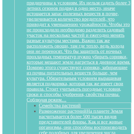
придирчивы к условиям. Их нельзя садить более 3
летних сезонов подряд в одно место, иначе
истощается запас полезных веществ в почве,
увеличивается количество вредителей, что
приводит к уменьшению урожайности. Чтобы это
не происходило необходимо разделить садовый
участок на несколько частей и ежегодно менять
разные культуры местами. Важно так же
расположить овощи, там где тепло, ведь холода
они не переносят. Что бы защитить от ночных
прохладных температур нужно убирать сорняки,
которые мешают земле нагреться в дневное время.
Помимо этого существуют сорняки, забирающие
из почвы питательных веществ больше, чем
культура. Обязательным условием выращивая
является подкормка, которая так же имеет свои
правила. Стоит учитывать погодные условия,
сроки и способы удобрения, свойства почвы.
Соблюдая режим…
Семейства растений
Размножение растений
На планете Земля
насчитывается более 500 тысяч видов
представителей флоры. Как и все живые
организмы, они способны воспроизводить
себе подобных для увеличения числа