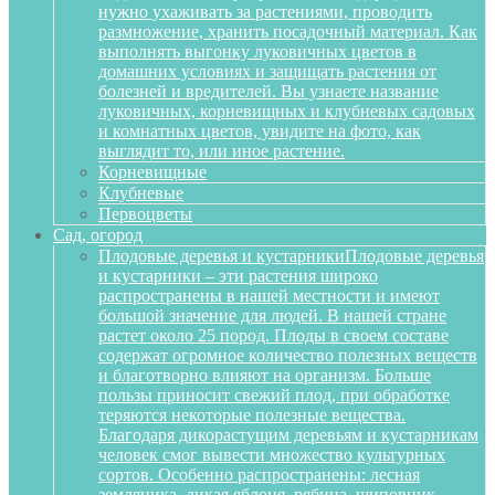
нужно ухаживать за растениями, проводить
размножение, хранить посадочный материал. Как
выполнять выгонку луковичных цветов в
домашних условиях и защищать растения от
болезней и вредителей. Вы узнаете название
луковичных, корневищных и клубневых садовых
и комнатных цветов, увидите на фото, как
выглядит то, или иное растение.
Корневищные
Клубневые
Первоцветы
Сад, огород
Плодовые деревья и кустарники
Плодовые деревья
и кустарники – эти растения широко
распространены в нашей местности и имеют
большой значение для людей. В нашей стране
растет около 25 пород. Плоды в своем составе
содержат огромное количество полезных веществ
и благотворно влияют на организм. Больше
пользы приносит свежий плод, при обработке
теряются некоторые полезные вещества.
Благодаря дикорастущим деревьям и кустарникам
человек смог вывести множество культурных
сортов. Особенно распространены: лесная
земляника, дикая яблоня, рябина, шиповник,