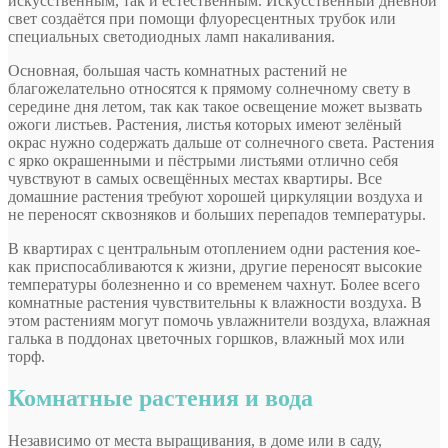
искусственным, так и естественным. Искусственный дневной
свет создаётся при помощи флуоресцентных трубок или
специальных светодиодных ламп накаливания.
Основная, большая часть комнатных растений не
благожелательно относятся к прямому солнечному свету в
середине дня летом, так как такое освещение может вызвать
ожоги листьев. Растения, листья которых имеют зелёный
окрас нужно содержать дальше от солнечного света. Растения
с ярко окрашенными и пёстрыми листьями отлично себя
чувствуют в самых освещённых местах квартиры. Все
домашние растения требуют хорошей циркуляции воздуха и
не переносят сквозняков и больших перепадов температуры.
В квартирах с центральным отоплением одни растения кое-
как приспосабливаются к жизни, другие переносят высокие
температуры болезненно и со временем чахнут. Более всего
комнатные растения чувствительны к влажности воздуха. В
этом растениям могут помочь увлажнители воздуха, влажная
галька в поддонах цветочных горшков, влажный мох или
торф.
Комнатные растения и вода
Независимо от места выращивания, в доме или в саду,