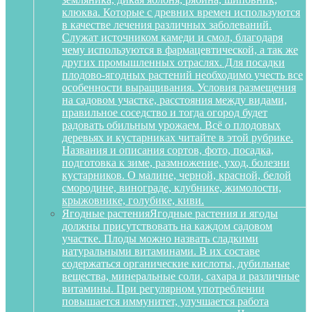
клюква. Которые с древних времен используются
в качестве лечения различных заболеваний.
Служат источником камеди и смол, благодаря
чему используются в фармацевтической, а так же
других промышленных отраслях. Для посадки
плодово-ягодных растений необходимо учесть все
особенности выращивания. Условия размещения
на садовом участке, расстояния между видами,
правильное соседство и тогда огород будет
радовать обильным урожаем. Всё о плодовых
деревьях и кустарниках читайте в этой рубрике.
Названия и описания сортов, фото, посадка,
подготовка к зиме, размножение, уход, болезни
кустарников. О малине, черной, красной, белой
смородине, винограде, клубнике, жимолости,
крыжовнике, голубике, киви.
Ягодные растения
Ягодные растения и ягоды
должны присутствовать на каждом садовом
участке. Плоды можно назвать сладкими
натуральными витаминами. В их составе
содержаться органические кислоты, дубильные
вещества, минеральные соли, сахара и различные
витамины. При регулярном употреблении
повышается иммунитет, улучшается работа