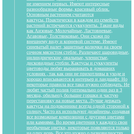
не имением первых. Имеют интересные
разнообразные формы, красивый облик.
Основным растением считаются
кактусы. Практически в каждом из семейств
растений встречаются суккуленты. Такие виды
как Аизовые, Молочайные, Ластовневые,
Агавовые, Толстянковые. Они схожи по
внешнему виду и корневой системе. Имеют
синеватый налет, защитные колючки на своем
сочном мясистом стебле. Различают шаровидные,
цилиндрические, овальные, членистые,
дисковидные стебли. Кактусы и суккуленты
цветоводы любят выращивать в домашних
условиях , так как они не прихотливы в уходе и
хорошо вписываются в интерьер и ландшафт. Но
некоторые правила все таки нужно соблюдать. Не
любят частый полив (оптимально один раз в 3
месяца, обильно), большие горшки и частую
перестановку на новые места. Лучше держать
кактусы на подоконнике всегда одной стороной к
солнцу. Часто их используют дизайнеры, создавая
все возможные композиции с другими цветами
или камнями. Во время цветения у каждого свои
необычные цветки, некоторые появляются только
на одну ночь. Все что нужно о разновидностях