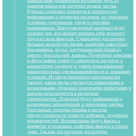
прекрасным украшением интерьера, будь то
пышная крона или крупные редкие листья.
Рубрика содержит полезную и интересную
информацию о подвидах растения, их описании,
условиях содержания, уходе и способах
размножения. Представленный материал будет
полезен тем, кто желает выбрать себе зеленого
друга из рода фикусов. Существует достаточно
большое количество видов, наиболее известные:
бенджамина, бодхи, каучуконосный (elastica),
лирата, бенгальский, карика. Подробное описание
и фотографии помогут определить растение к
конкретному подвиду и узнать немаловажные
характеристики для выращивания их в домашних
условиях. Из представленного материала вы
узнаете, какие виды считаются священными и
реликтовыми, обладают полезными свойствами и
широко используются в медицине,
строительстве. Полезной будет информация о
возможных заболеваниях и проблемах цветка.
Описанные способы борьбы и методы
предосторожности помогут избежать подобных
неприятностей. Интересными будут факты о
приметах и полезных свойствах фикуса в стенах
дома. Так как это растение достаточно