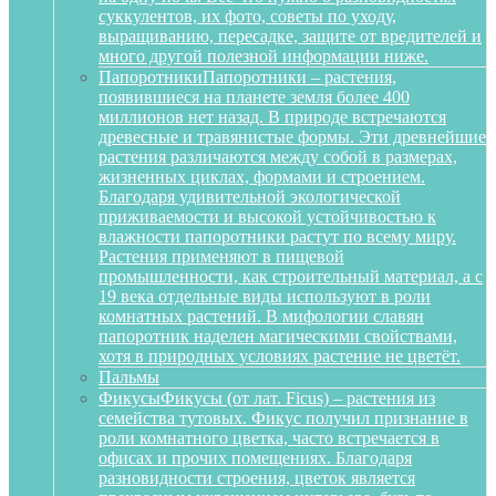
суккулентов, их фото, советы по уходу,
выращиванию, пересадке, защите от вредителей и
много другой полезной информации ниже.
Папоротники
Папоротники – растения,
появившиеся на планете земля более 400
миллионов нет назад. В природе встречаются
древесные и травянистые формы. Эти древнейшие
растения различаются между собой в размерах,
жизненных циклах, формами и строением.
Благодаря удивительной экологической
приживаемости и высокой устойчивостью к
влажности папоротники растут по всему миру.
Растения применяют в пищевой
промышленности, как строительный материал, а с
19 века отдельные виды используют в роли
комнатных растений. В мифологии славян
папоротник наделен магическими свойствами,
хотя в природных условиях растение не цветёт.
Пальмы
Фикусы
Фикусы (от лат. Ficus) – растения из
семейства тутовых. Фикус получил признание в
роли комнатного цветка, часто встречается в
офисах и прочих помещениях. Благодаря
разновидности строения, цветок является