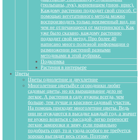
(тюльпаны, лук), корневищем (пион, ирис).
Каждому растению подходит свой способ. С
помощью вегетативного метода можно
воспроизводить только неизменный вид, ни
чем не отличающееся от материнского. Как
уже было сказано, каждому растению
подходит свой метод. Про более 40
написано много полезной информации о
размножении растений разными
методиками в этой рубрике.
Подкормка
Растения в интерьере
Цветы
Цветы однолетние и двухлетние
Многолетние цветы
Все огородники любят
садовые цветы, но их выращивание дело не
легкое. А растения в саду нужны всегда, чем
больше, тем лучше и красивее садовый участок.
На помощь приходят многолетние цветы. Ведь
они не нуждаются в высадке каждый год, а значит
не нужно возиться с рассадой, легко переносят
легкие заморозки и зиму, если правильно
подобрать сорт, то и ухода особого не требуется,
хорошо выглядят весь сезон. Поэтому