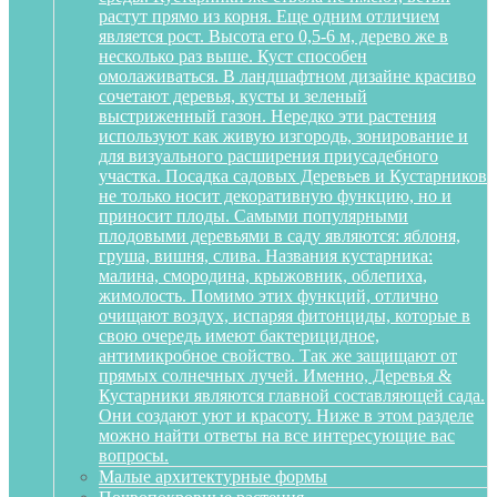
растут прямо из корня. Еще одним отличием
является рост. Высота его 0,5-6 м, дерево же в
несколько раз выше. Куст способен
омолаживаться. В ландшафтном дизайне красиво
сочетают деревья, кусты и зеленый
выстриженный газон. Нередко эти растения
используют как живую изгородь, зонирование и
для визуального расширения приусадебного
участка. Посадка садовых Деревьев и Кустарников
не только носит декоративную функцию, но и
приносит плоды. Самыми популярными
плодовыми деревьями в саду являются: яблоня,
груша, вишня, слива. Названия кустарника:
малина, смородина, крыжовник, облепиха,
жимолость. Помимо этих функций, отлично
очищают воздух, испаряя фитонциды, которые в
свою очередь имеют бактерицидное,
антимикробное свойство. Так же защищают от
прямых солнечных лучей. Именно, Деревья &
Кустарники являются главной составляющей сада.
Они создают уют и красоту. Ниже в этом разделе
можно найти ответы на все интересующие вас
вопросы.
Малые архитектурные формы