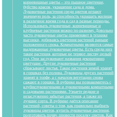
корневищные цветы – это пышное цветение,
буйство красок, украшение сада и дома.
Луковичные растения среди цветов играют
значимую роль, за способность украшать жилище
в различное время года и сад в разные периоды.
Использовать луковичные, корневищные и
клубневые растения можно по-разному. Довольно
часто луковичные цветы применяют в технике
выгонки, добиваясь цветения растений раньше
положенного срока. Комнатными являются самые
выдержанные луковичные цветы. Есть среди них
такие растения, которые не теряют листву целый
год. Они заслуживают названия декоративно
цветущие. Другие луковичные растения
сбрасывают листья. Такие растения зимой хранят
в горшках без полива. Луковицы других растений
хранят в торфе, а с началом вегетации снова
сажают в горшки. В рубрике вы познакомитесь с
клубнелуковичными и луковичными комнатными
и садовыми растениями. Узнаете редкие и
незаслуженно забытые растения, а также их
лучшие сорта. В рубрике даётся описание
растений, советы о том, как правильно выбрать
луковицы цветов, купить луковичные растения,
подготовить почву, провести посадку цветов. Как