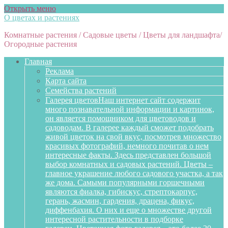
Открыть меню
О цветах и растениях
Комнатные растения / Садовые цветы / Цветы для ландшафта/
Огородные растения
Главная
Реклама
Карта сайта
Семейства растений
Галерея цветов
Наш интернет сайт содержит
много познавательной информации и картинок,
он является помощником для цветоводов и
садоводам. В галерее каждый сможет подобрать
живой цветок на свой вкус, посмотрев множество
красивых фотографий, немного почитав о нем
интересные факты. Здесь представлен большой
выбор комнатных и садовых растений. Цветы –
главное украшение любого садового участка, а так
же дома. Самыми популярными горшечными
являются фиалка, гибискус, стрептокарпус,
герань, жасмин, гардения, драцена, фикус,
диффенбахия. О них и еще о множестве другой
интересной растительности в подборке