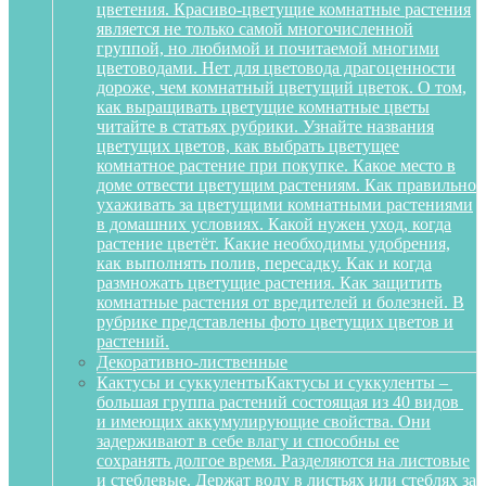
цветения. Красиво-цветущие комнатные растения
является не только самой многочисленной
группой, но любимой и почитаемой многими
цветоводами. Нет для цветовода драгоценности
дороже, чем комнатный цветущий цветок. О том,
как выращивать цветущие комнатные цветы
читайте в статьях рубрики. Узнайте названия
цветущих цветов, как выбрать цветущее
комнатное растение при покупке. Какое место в
доме отвести цветущим растениям. Как правильно
ухаживать за цветущими комнатными растениями
в домашних условиях. Какой нужен уход, когда
растение цветёт. Какие необходимы удобрения,
как выполнять полив, пересадку. Как и когда
размножать цветущие растения. Как защитить
комнатные растения от вредителей и болезней. В
рубрике представлены фото цветущих цветов и
растений.
Декоративно-лиственные
Кактусы и суккуленты
Кактусы и суккуленты –
большая группа растений состоящая из 40 видов
и имеющих аккумулирующие свойства. Они
задерживают в себе влагу и способны ее
сохранять долгое время. Разделяются на листовые
и стеблевые. Держат воду в листьях или стеблях за