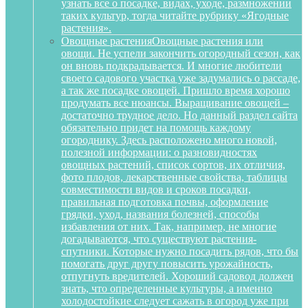
узнать все о посадке, видах, уходе, размножении
таких культур, тогда читайте рубрику «Ягодные
растения».
Овощные растения
Овощные растения или
овощи. Не успели закончить огородный сезон, как
он вновь подкрадывается. И многие любители
своего садового участка уже задумались о рассаде,
а так же посадке овощей. Пришло время хорошо
продумать все нюансы. Выращивание овощей –
достаточно трудное дело. Но данный раздел сайта
обязательно придет на помощь каждому
огороднику. Здесь расположено много новой,
полезной информации: о разновидностях
овощных растений, список сортов, их отличия,
фото плодов, лекарственные свойства, таблицы
совместимости видов и сроков посадки,
правильная подготовка почвы, оформление
грядки, уход, названия болезней, способы
избавления от них. Так, например, не многие
догадываются, что существуют растения-
спутники. Которые нужно посадить рядов, что бы
помогать друг другу повысить урожайность,
отпугнуть вредителей. Хороший садовод должен
знать, что определенные культуры, а именно
холодостойкие следует сажать в огород уже при