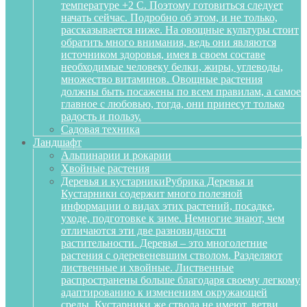
температуре +2 С. Поэтому готовиться следует
начать сейчас. Подробно об этом, и не только,
рассказывается ниже. На овощные культуры стоит
обратить много внимания, ведь они являются
источником здоровья, имея в своем составе
необходимые человеку белки, жиры, углеводы,
множество витаминов. Овощные растения
должны быть посажены по всем правилам, а самое
главное с любовью, тогда, они принесут только
радость и пользу.
Садовая техника
Ландшафт
Альпинарии и рокарии
Хвойные растения
Деревья и кустарники
Рубрика Деревья и
Кустарники содержит много полезной
информации о видах этих растений, посадке,
уходе, подготовке к зиме. Немногие знают, чем
отличаются эти две разновидности
растительности. Деревья – это многолетние
растения с одеревеневшим стволом. Разделяют
лиственные и хвойные. Лиственные
распространены больше благодаря своему легкому
адаптированию к изменениям окружающей
среды. Кустарники же ствола не имеют, ветви