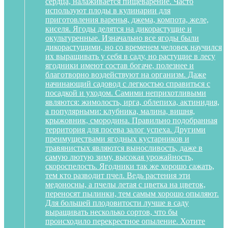
сердца, налаживается пищеварение. Часто
используют плоды в кулинарии для
приготовления варенья, джема, компота, желе,
киселя. Ягоды делятся на дикорастущие и
окультуренные. Изначально все ягоды были
дикорастущими, но со временем человек научился
их выращивать у себя в саду, но растущие в лесу
ягодники имеют состав богаче, полезнее и
благотворно воздействуют на организм. Даже
начинающий садовод с легкостью справиться с
посадкой и уходом. Самими неприхотливыми
являются: жимолость, ирга, облепиха, актинидия,
а популярными: клубника, малина, вишня,
крыжовник, смородина. Правильно подобранная
территория для посева залог успеха. Другими
преимуществами ягодных кустарников и
травянистых являются выносливость, даже в
самую лютую зиму, высокая урожайность,
скороспелость. Ягодники так же хорошо сажать,
тем кто разводит пчел. Ведь растения эти
медоносны, а пчелы летая с цветка на цветок,
переносят пылинки, тем самым хорошо опыляют.
Для большей плодовитости лучше в саду
выращивать несколько сортов, что бы
происходило перекрестное опыление. Хотите