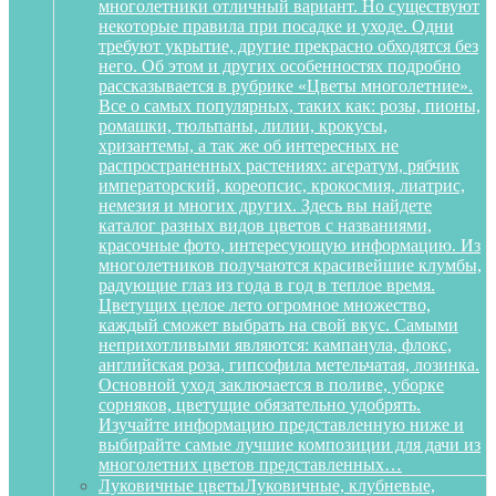
многолетники отличный вариант. Но существуют
некоторые правила при посадке и уходе. Одни
требуют укрытие, другие прекрасно обходятся без
него. Об этом и других особенностях подробно
рассказывается в рубрике «Цветы многолетние».
Все о самых популярных, таких как: розы, пионы,
ромашки, тюльпаны, лилии, крокусы,
хризантемы, а так же об интересных не
распространенных растениях: агератум, рябчик
императорский, кореопсис, крокосмия, лиатрис,
немезия и многих других. Здесь вы найдете
каталог разных видов цветов с названиями,
красочные фото, интересующую информацию. Из
многолетников получаются красивейшие клумбы,
радующие глаз из года в год в теплое время.
Цветущих целое лето огромное множество,
каждый сможет выбрать на свой вкус. Самыми
неприхотливыми являются: кампанула, флокс,
английская роза, гипсофила метельчатая, лозинка.
Основной уход заключается в поливе, уборке
сорняков, цветущие обязательно удобрять.
Изучайте информацию представленную ниже и
выбирайте самые лучшие композиции для дачи из
многолетних цветов представленных…
Луковичные цветы
Луковичные, клубневые,