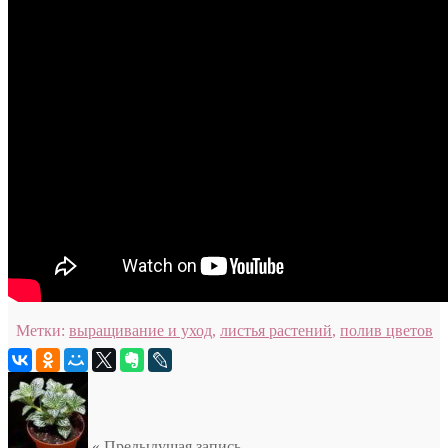
Метки:
выращивание и уход
,
листья растений
,
полив цветов
« Предыдущая запись