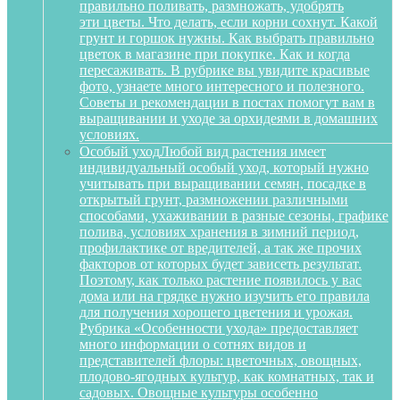
правильно поливать, размножать, удобрять
эти цветы. Что делать, если корни сохнут. Какой
грунт и горшок нужны. Как выбрать правильно
цветок в магазине при покупке. Как и когда
пересаживать. В рубрике вы увидите красивые
фото, узнаете много интересного и полезного.
Советы и рекомендации в постах помогут вам в
выращивании и уходе за орхидеями в домашних
условиях.
Особый уход
Любой вид растения имеет
индивидуальный особый уход, который нужно
учитывать при выращивании семян, посадке в
открытый грунт, размножении различными
способами, ухаживании в разные сезоны, графике
полива, условиях хранения в зимний период,
профилактике от вредителей, а так же прочих
факторов от которых будет зависеть результат.
Поэтому, как только растение появилось у вас
дома или на грядке нужно изучить его правила
для получения хорошего цветения и урожая.
Рубрика «Особенности ухода» предоставляет
много информации о сотнях видов и
представителей флоры: цветочных, овощных,
плодово-ягодных культур, как комнатных, так и
садовых. Овощные культуры особенно