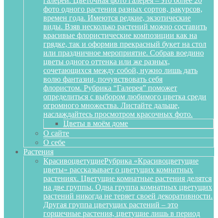
галереи. Цветочная фото галерея – это более 20
фото одного растения разных сортов, ракурсов,
времен года. Имеются редкие, экзотические
виды. Взяв несколько растений можно составить
красивые флористические композиции как на
грядке, так и оформив прекрасный букет на стол
или праздничное мероприятие. Собрав воедино
цветы одного оттенка или же разных,
сочетающихся между собой, нужно лишь дать
волю фантазии, почувствовать себя
флористом. Рубрика “Галерея” поможет
определиться с выбором любимого цветка среди
огромного множества. Листайте дальше,
наслаждайтесь просмотром красочных фото.
Цветы в моём доме
О сайте
О себе
Растения
Красивоцветущие
Рубрика «Красивоцветущие
цветы» рассказывает о цветущих комнатных
растениях. Цветущие комнатные растения делятся
на две группы. Одна группа комнатных цветущих
растений никогда не теряет своей декоративности.
Другая группа цветущих растений – это
горшечные растения, цветущие лишь в период