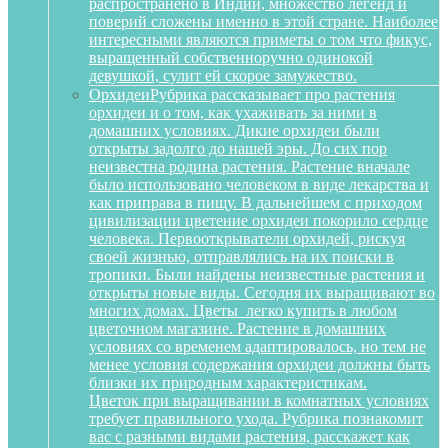
распространено в Индии, множество легенд и
поверий сложены именно в этой стране. Наиболее
интересными являются приметы о том что фикус,
выращенный собственноручно одинокой
девушкой, сулит ей скорое замужество.
Орхидеи
Рубрика рассказывает про растения
орхидеи и о том, как ухаживать за ними в
домашних условиях. Дикие орхидеи были
открыты задолго до нашей эры. До сих пор
неизвестна родина растения. Растение вначале
было использовано человеком в виде лекарства и
как приправа в пищу. В дальнейшем с приходом
цивилизации цветение орхидеи покорило сердце
человека. Первооткрыватели орхидей, рискуя
своей жизнью, отправлялись на их поиски в
тропики. Были найдены неизвестные растения и
открыты новые виды. Сегодня их выращивают во
многих домах. Цветы легко купить в любом
цветочном магазине. Растение в домашних
условиях со временем адаптировалось, но тем не
менее условия содержания орхидеи должны быть
близки их природным характеристикам.
Цветок при выращивании в комнатных условиях
требует правильного ухода. Рубрика познакомит
вас с разными видами растения, расскажет как