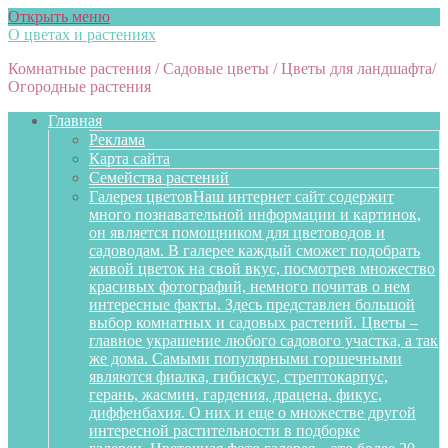
Открыть меню
О цветах и растениях
Комнатные растения / Садовые цветы / Цветы для ландшафта/
Огородные растения
Главная
Реклама
Карта сайта
Семейства растений
Галерея цветов
Наш интернет сайт содержит
много познавательной информации и картинок,
он является помощником для цветоводов и
садоводам. В галерее каждый сможет подобрать
живой цветок на свой вкус, посмотрев множество
красивых фотографий, немного почитав о нем
интересные факты. Здесь представлен большой
выбор комнатных и садовых растений. Цветы –
главное украшение любого садового участка, а так
же дома. Самыми популярными горшечными
являются фиалка, гибискус, стрептокарпус,
герань, жасмин, гардения, драцена, фикус,
диффенбахия. О них и еще о множестве другой
интересной растительности в подборке