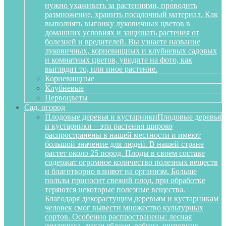
нужно ухаживать за растениями, проводить
размножение, хранить посадочный материал. Как
выполнять выгонку луковичных цветов в
домашних условиях и защищать растения от
болезней и вредителей. Вы узнаете название
луковичных, корневищных и клубневых садовых
и комнатных цветов, увидите на фото, как
выглядит то, или иное растение.
Корневищные
Клубневые
Первоцветы
Сад, огород
Плодовые деревья и кустарники
Плодовые деревья
и кустарники – эти растения широко
распространены в нашей местности и имеют
большой значение для людей. В нашей стране
растет около 25 пород. Плоды в своем составе
содержат огромное количество полезных веществ
и благотворно влияют на организм. Больше
пользы приносит свежий плод, при обработке
теряются некоторые полезные вещества.
Благодаря дикорастущим деревьям и кустарникам
человек смог вывести множество культурных
сортов. Особенно распространены: лесная
земляника, дикая яблоня, рябина, шиповник,