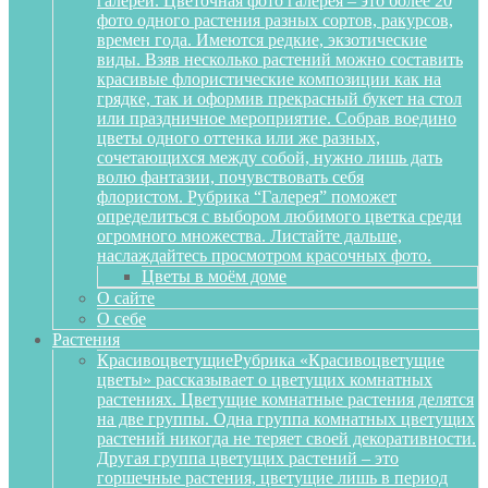
галереи. Цветочная фото галерея – это более 20
фото одного растения разных сортов, ракурсов,
времен года. Имеются редкие, экзотические
виды. Взяв несколько растений можно составить
красивые флористические композиции как на
грядке, так и оформив прекрасный букет на стол
или праздничное мероприятие. Собрав воедино
цветы одного оттенка или же разных,
сочетающихся между собой, нужно лишь дать
волю фантазии, почувствовать себя
флористом. Рубрика “Галерея” поможет
определиться с выбором любимого цветка среди
огромного множества. Листайте дальше,
наслаждайтесь просмотром красочных фото.
Цветы в моём доме
О сайте
О себе
Растения
Красивоцветущие
Рубрика «Красивоцветущие
цветы» рассказывает о цветущих комнатных
растениях. Цветущие комнатные растения делятся
на две группы. Одна группа комнатных цветущих
растений никогда не теряет своей декоративности.
Другая группа цветущих растений – это
горшечные растения, цветущие лишь в период