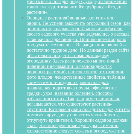
узнать все о посадке, видах, уходе, размножении
таких культур, тогда читайте рубрику «Ягодные
растения».
Овощные растения
Овощные растения или
овощи. Не успели закончить огородный сезон, как
он вновь подкрадывается. И многие любители
своего садового участка уже задумались о рассаде,
а так же посадке овощей. Пришло время хорошо
продумать все нюансы. Выращивание овощей –
достаточно трудное дело. Но данный раздел сайта
обязательно придет на помощь каждому
огороднику. Здесь расположено много новой,
полезной информации: о разновидностях
овощных растений, список сортов, их отличия,
фото плодов, лекарственные свойства, таблицы
совместимости видов и сроков посадки,
правильная подготовка почвы, оформление
грядки, уход, названия болезней, способы
избавления от них. Так, например, не многие
догадываются, что существуют растения-
спутники. Которые нужно посадить рядов, что бы
помогать друг другу повысить урожайность,
отпугнуть вредителей. Хороший садовод должен
знать, что определенные культуры, а именно
холодостойкие следует сажать в огород уже при