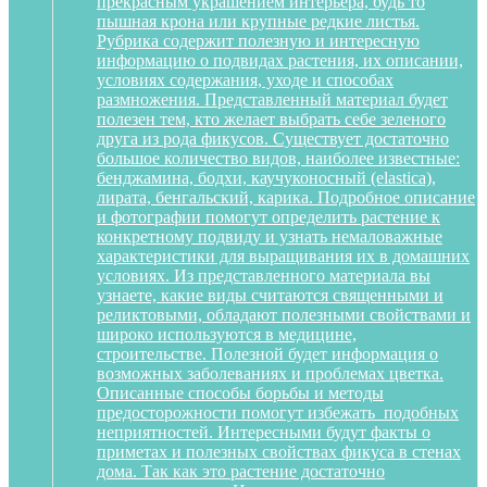
прекрасным украшением интерьера, будь то
пышная крона или крупные редкие листья.
Рубрика содержит полезную и интересную
информацию о подвидах растения, их описании,
условиях содержания, уходе и способах
размножения. Представленный материал будет
полезен тем, кто желает выбрать себе зеленого
друга из рода фикусов. Существует достаточно
большое количество видов, наиболее известные:
бенджамина, бодхи, каучуконосный (elastica),
лирата, бенгальский, карика. Подробное описание
и фотографии помогут определить растение к
конкретному подвиду и узнать немаловажные
характеристики для выращивания их в домашних
условиях. Из представленного материала вы
узнаете, какие виды считаются священными и
реликтовыми, обладают полезными свойствами и
широко используются в медицине,
строительстве. Полезной будет информация о
возможных заболеваниях и проблемах цветка.
Описанные способы борьбы и методы
предосторожности помогут избежать подобных
неприятностей. Интересными будут факты о
приметах и полезных свойствах фикуса в стенах
дома. Так как это растение достаточно