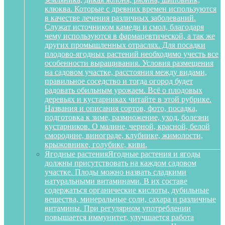
клюква. Которые с древних времен используются
в качестве лечения различных заболеваний.
Служат источником камеди и смол, благодаря
чему используются в фармацевтической, а так же
других промышленных отраслях. Для посадки
плодово-ягодных растений необходимо учесть все
особенности выращивания. Условия размещения
на садовом участке, расстояния между видами,
правильное соседство и тогда огород будет
радовать обильным урожаем. Всё о плодовых
деревьях и кустарниках читайте в этой рубрике.
Названия и описания сортов, фото, посадка,
подготовка к зиме, размножение, уход, болезни
кустарников. О малине, черной, красной, белой
смородине, винограде, клубнике, жимолости,
крыжовнике, голубике, киви.
Ягодные растения
Ягодные растения и ягоды
должны присутствовать на каждом садовом
участке. Плоды можно назвать сладкими
натуральными витаминами. В их составе
содержаться органические кислоты, дубильные
вещества, минеральные соли, сахара и различные
витамины. При регулярном употреблении
повышается иммунитет, улучшается работа