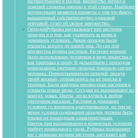
распространено в Индии, множество легенд и
поверий сложены именно в этой стране. Наиболее
интересными являются приметы о том что фикус,
выращенный собственноручно одинокой
девушкой, сулит ей скорое замужество.
Орхидеи
Рубрика рассказывает про растения
орхидеи и о том, как ухаживать за ними в
домашних условиях. Дикие орхидеи были
открыты задолго до нашей эры. До сих пор
неизвестна родина растения. Растение вначале
было использовано человеком в виде лекарства и
как приправа в пищу. В дальнейшем с приходом
цивилизации цветение орхидеи покорило сердце
человека. Первооткрыватели орхидей, рискуя
своей жизнью, отправлялись на их поиски в
тропики. Были найдены неизвестные растения и
открыты новые виды. Сегодня их выращивают во
многих домах. Цветы легко купить в любом
цветочном магазине. Растение в домашних
условиях со временем адаптировалось, но тем не
менее условия содержания орхидеи должны быть
близки их природным характеристикам.
Цветок при выращивании в комнатных условиях
требует правильного ухода. Рубрика познакомит
вас с разными видами растения, расскажет как