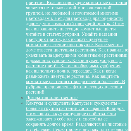
цветения. Красиво-цветущие комнатные растения
является не только самой многочисленной
группой, но любимой и почитаемой многими
цветоводами. Нет для цветовода драгоценности
дороже, чем комнатный цветущий цветок. О том,
как выращивать цветущие комнатные цветы
читайте в статьях рубрики. Узнайте названия
цветущих цветов, как выбрать цветущее
комнатное растение при покупке. Какое место в
доме отвести цветущим растениям. Как правильно
ухаживать за цветущими комнатными растениями
в домашних условиях. Какой нужен уход, когда
растение цветёт. Какие необходимы удобрения,
как выполнять полив, пересадку. Как и когда
размножать цветущие растения. Как защитить
комнатные растения от вредителей и болезней. В
рубрике представлены фото цветущих цветов и
растений.
Декоративно-лиственные
Кактусы и суккуленты
Кактусы и суккуленты –
большая группа растений состоящая из 40 видов
и имеющих аккумулирующие свойства. Они
задерживают в себе влагу и способны ее
сохранять долгое время. Разделяются на листовые
и стеблевые. Держат воду в листьях или стеблях за