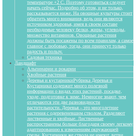
температуре +2 С. Поэтому готовиться следует
начать сейчас. Подробно об этом, и не только,
рассказывается ниже. На овощные культуры стоит
обратить много внимания, ведь они являются
источником здоровья, имея в своем составе
необходимые человеку белки, жиры, углеводы,
множество витаминов. Овощные растения
должны быть посажены по всем правилам, а самое
главное с любовью, тогда, они принесут только
радость и пользу.
Садовая техника
Ландшафт
Альпинарии и рокарии
Хвойные растения
Деревья и кустарники
Рубрика Деревья и
Кустарники содержит много полезной
информации о видах этих растений, посадке,
уходе, подготовке к зиме. Немногие знают, чем
отличаются эти две разновидности
растительности. Деревья – это многолетние
растения с одеревеневшим стволом. Разделяют
лиственные и хвойные. Лиственные
распространены больше благодаря своему легкому
адаптированию к изменениям окружающей
среды. Кустарники же ствола не имеют, ветви