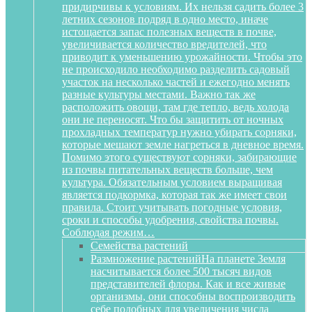
придирчивы к условиям. Их нельзя садить более 3
летних сезонов подряд в одно место, иначе
истощается запас полезных веществ в почве,
увеличивается количество вредителей, что
приводит к уменьшению урожайности. Чтобы это
не происходило необходимо разделить садовый
участок на несколько частей и ежегодно менять
разные культуры местами. Важно так же
расположить овощи, там где тепло, ведь холода
они не переносят. Что бы защитить от ночных
прохладных температур нужно убирать сорняки,
которые мешают земле нагреться в дневное время.
Помимо этого существуют сорняки, забирающие
из почвы питательных веществ больше, чем
культура. Обязательным условием выращивая
является подкормка, которая так же имеет свои
правила. Стоит учитывать погодные условия,
сроки и способы удобрения, свойства почвы.
Соблюдая режим…
Семейства растений
Размножение растений
На планете Земля
насчитывается более 500 тысяч видов
представителей флоры. Как и все живые
организмы, они способны воспроизводить
себе подобных для увеличения числа