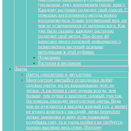
(тюльпаны, лук), корневищем (пион, ирис).
Каждому растению подходит свой способ. С
помощью вегетативного метода можно
воспроизводить только неизменный вид, ни
чем не отличающееся от материнского. Как
уже было сказано, каждому растению
подходит свой метод. Про более 40
написано много полезной информации о
размножении растений разными
методиками в этой рубрике.
Подкормка
Растения в интерьере
Цветы
Цветы однолетние и двухлетние
Многолетние цветы
Все огородники любят
садовые цветы, но их выращивание дело не
легкое. А растения в саду нужны всегда, чем
больше, тем лучше и красивее садовый участок.
На помощь приходят многолетние цветы. Ведь
они не нуждаются в высадке каждый год, а значит
не нужно возиться с рассадой, легко переносят
легкие заморозки и зиму, если правильно
подобрать сорт, то и ухода особого не требуется,
хорошо выглядят весь сезон. Поэтому