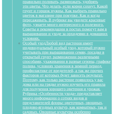
правильно поливать, размножать, удобрять
эти цветы. Что делать, если корни сохнут. Какой
грунт и горшок нужны. Как выбрать правильно
цветок в магазине при покупке. Как и когда
пересаживать. В рубрике вы увидите красивые
фото, узнаете много интересного и полезного.
Советы и рекомендации в постах помогут вам в
выращивании и уходе за орхидеями в домашних
условиях.
Особый уход
Любой вид растения имеет
индивидуальный особый уход, который нужно
учитывать при выращивании семян, посадке в
открытый грунт, размножении различными
способами, ухаживании в разные сезоны, графике
полива, условиях хранения в зимний период,
профилактике от вредителей, а так же прочих
факторов от которых будет зависеть результат.
Поэтому, как только растение появилось у вас
дома или на грядке нужно изучить его правила
для получения хорошего цветения и урожая.
Рубрика «Особенности ухода» предоставляет
много информации о сотнях видов и
представителей флоры: цветочных, овощных,
плодово-ягодных культур, как комнатных, так и
садовых. Овощные культуры особенно