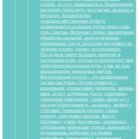
особей, то есть размножаться. Размножение
растений существует двух видов: половое и
бесполое. Большинство
сельскохозяйственных культур
размножаются половым путем через семя,
плод, цветок. Включает этапы: расцветание,
обработка пыльцой, оплодотворение,
образование плода. Бесполое разделяют на:
деление клетки, споры, вегетативное.
Последние имеет большое значение в
растениеводстве, его часто используют при
затрудненном половом пути, а так же при
выращивании комнатных цветов.
Вегетативный способ – это размножение
частью растения. Осуществляется: •
корневыми: отпрысками (облепиха, малина,
мята, астра), клубнями (батат, георгины),
черенками (шиповник, герань, флоксы); •
листом (стрептокарпус, каланхоэ, лилия); •
стеблями: прививкой (яблоня, слива,
вишня), отводками (малина, фикус,
гвоздика), усами (костяника, земляника),
стеблевыми черенками (плющ, виноград); •
подземными побегами: клубнями
(картофель, топинамбур), луковицами