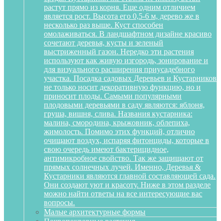
растут прямо из корня. Еще одним отличием
является рост. Высота его 0,5-6 м, дерево же в
несколько раз выше. Куст способен
омолаживаться. В ландшафтном дизайне красиво
сочетают деревья, кусты и зеленый
выстриженный газон. Нередко эти растения
используют как живую изгородь, зонирование и
для визуального расширения приусадебного
участка. Посадка садовых Деревьев и Кустарников
не только носит декоративную функцию, но и
приносит плоды. Самыми популярными
плодовыми деревьями в саду являются: яблоня,
груша, вишня, слива. Названия кустарника:
малина, смородина, крыжовник, облепиха,
жимолость. Помимо этих функций, отлично
очищают воздух, испаряя фитонциды, которые в
свою очередь имеют бактерицидное,
антимикробное свойство. Так же защищают от
прямых солнечных лучей. Именно, Деревья &
Кустарники являются главной составляющей сада.
Они создают уют и красоту. Ниже в этом разделе
можно найти ответы на все интересующие вас
вопросы.
Малые архитектурные формы