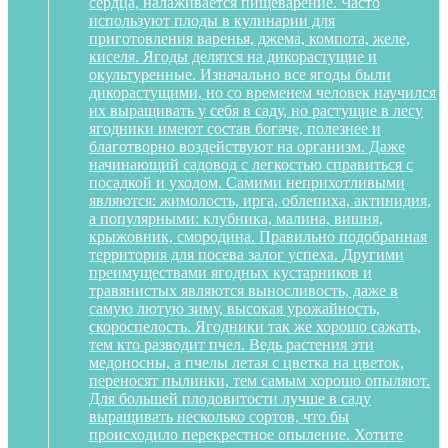
сердца, налаживается пищеварение. Часто
используют плоды в кулинарии для
приготовления варенья, джема, компота, желе,
киселя. Ягоды делятся на дикорастущие и
окультуренные. Изначально все ягоды были
дикорастущими, но со временем человек научился
их выращивать у себя в саду, но растущие в лесу
ягодники имеют состав богаче, полезнее и
благотворно воздействуют на организм. Даже
начинающий садовод с легкостью справиться с
посадкой и уходом. Самими неприхотливыми
являются: жимолость, ирга, облепиха, актинидия,
а популярными: клубника, малина, вишня,
крыжовник, смородина. Правильно подобранная
территория для посева залог успеха. Другими
преимуществами ягодных кустарников и
травянистых являются выносливость, даже в
самую лютую зиму, высокая урожайность,
скороспелость. Ягодники так же хорошо сажать,
тем кто разводит пчел. Ведь растения эти
медоносны, а пчелы летая с цветка на цветок,
переносят пылинки, тем самым хорошо опыляют.
Для большей плодовитости лучше в саду
выращивать несколько сортов, что бы
происходило перекрестное опыление. Хотите