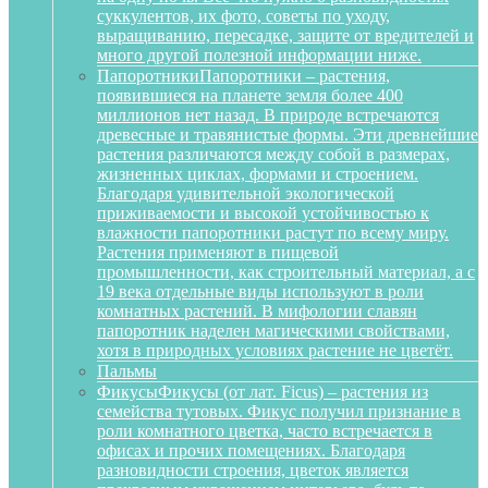
суккулентов, их фото, советы по уходу,
выращиванию, пересадке, защите от вредителей и
много другой полезной информации ниже.
Папоротники
Папоротники – растения,
появившиеся на планете земля более 400
миллионов нет назад. В природе встречаются
древесные и травянистые формы. Эти древнейшие
растения различаются между собой в размерах,
жизненных циклах, формами и строением.
Благодаря удивительной экологической
приживаемости и высокой устойчивостью к
влажности папоротники растут по всему миру.
Растения применяют в пищевой
промышленности, как строительный материал, а с
19 века отдельные виды используют в роли
комнатных растений. В мифологии славян
папоротник наделен магическими свойствами,
хотя в природных условиях растение не цветёт.
Пальмы
Фикусы
Фикусы (от лат. Ficus) – растения из
семейства тутовых. Фикус получил признание в
роли комнатного цветка, часто встречается в
офисах и прочих помещениях. Благодаря
разновидности строения, цветок является