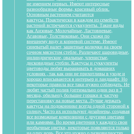
не имением первых. Имеют интересные
разнообразные формы, красивый облик.
Основным растением считаются
кактусы. Практически в каждом из семейств
растений встречаются суккуленты. Такие виды
как Аизовые, Молочайные, Ластовневые,
Агавовые, Толстянковые. Они схожи по
внешнему виду и корневой системе. Имеют
синеватый налет, защитные колючки на своем
сочном мясистом стебле. Различают шаровидные,
цилиндрические, овальные, членистые,
дисковидные стебли. Кактусы и суккуленты
цветоводы любят выращивать в домашних
условиях , так как они не прихотливы в уходе и
хорошо вписываются в интерьер и ландшафт. Но
некоторые правила все таки нужно соблюдать. Не
любят частый полив (оптимально один раз в 3
месяца, обильно), большие горшки и частую
перестановку на новые места. Лучше держать
кактусы на подоконнике всегда одной стороной к
солнцу. Часто их используют дизайнеры, создавая
все возможные композиции с другими цветами
или камнями. Во время цветения у каждого свои
необычные цветки, некоторые появляются только
на одну ночь. Все что нужно о разновидностях