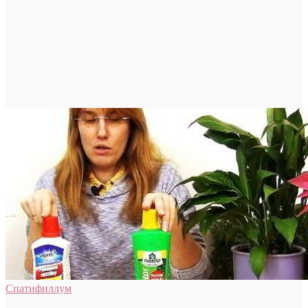
Спатифиллум