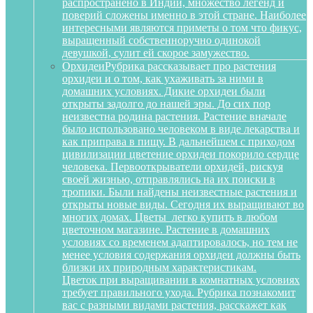
распространено в Индии, множество легенд и
поверий сложены именно в этой стране. Наиболее
интересными являются приметы о том что фикус,
выращенный собственноручно одинокой
девушкой, сулит ей скорое замужество.
Орхидеи
Рубрика рассказывает про растения
орхидеи и о том, как ухаживать за ними в
домашних условиях. Дикие орхидеи были
открыты задолго до нашей эры. До сих пор
неизвестна родина растения. Растение вначале
было использовано человеком в виде лекарства и
как приправа в пищу. В дальнейшем с приходом
цивилизации цветение орхидеи покорило сердце
человека. Первооткрыватели орхидей, рискуя
своей жизнью, отправлялись на их поиски в
тропики. Были найдены неизвестные растения и
открыты новые виды. Сегодня их выращивают во
многих домах. Цветы легко купить в любом
цветочном магазине. Растение в домашних
условиях со временем адаптировалось, но тем не
менее условия содержания орхидеи должны быть
близки их природным характеристикам.
Цветок при выращивании в комнатных условиях
требует правильного ухода. Рубрика познакомит
вас с разными видами растения, расскажет как