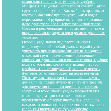
правильно поливать, размножать, удобрять
эти цветы. Что делать, если корни сохнут. Какой
грунт и горшок нужны. Как выбрать правильно
цветок в магазине при покупке. Как и когда
пересаживать. В рубрике вы увидите красивые
фото, узнаете много интересного и полезного.
Советы и рекомендации в постах помогут вам в
выращивании и уходе за орхидеями в домашних
условиях.
Особый уход
Любой вид растения имеет
индивидуальный особый уход, который нужно
учитывать при выращивании семян, посадке в
открытый грунт, размножении различными
способами, ухаживании в разные сезоны, графике
полива, условиях хранения в зимний период,
профилактике от вредителей, а так же прочих
факторов от которых будет зависеть результат.
Поэтому, как только растение появилось у вас
дома или на грядке нужно изучить его правила
для получения хорошего цветения и урожая.
Рубрика «Особенности ухода» предоставляет
много информации о сотнях видов и
представителей флоры: цветочных, овощных,
плодово-ягодных культур, как комнатных, так и
садовых. Овощные культуры особенно