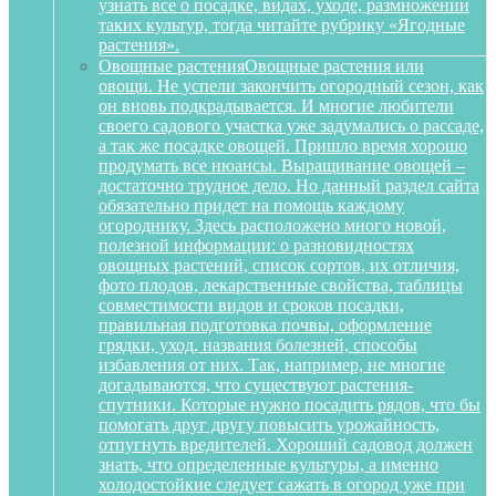
узнать все о посадке, видах, уходе, размножении
таких культур, тогда читайте рубрику «Ягодные
растения».
Овощные растения
Овощные растения или
овощи. Не успели закончить огородный сезон, как
он вновь подкрадывается. И многие любители
своего садового участка уже задумались о рассаде,
а так же посадке овощей. Пришло время хорошо
продумать все нюансы. Выращивание овощей –
достаточно трудное дело. Но данный раздел сайта
обязательно придет на помощь каждому
огороднику. Здесь расположено много новой,
полезной информации: о разновидностях
овощных растений, список сортов, их отличия,
фото плодов, лекарственные свойства, таблицы
совместимости видов и сроков посадки,
правильная подготовка почвы, оформление
грядки, уход, названия болезней, способы
избавления от них. Так, например, не многие
догадываются, что существуют растения-
спутники. Которые нужно посадить рядов, что бы
помогать друг другу повысить урожайность,
отпугнуть вредителей. Хороший садовод должен
знать, что определенные культуры, а именно
холодостойкие следует сажать в огород уже при