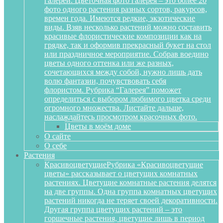
галереи. Цветочная фото галерея – это более 20
фото одного растения разных сортов, ракурсов,
времен года. Имеются редкие, экзотические
виды. Взяв несколько растений можно составить
красивые флористические композиции как на
грядке, так и оформив прекрасный букет на стол
или праздничное мероприятие. Собрав воедино
цветы одного оттенка или же разных,
сочетающихся между собой, нужно лишь дать
волю фантазии, почувствовать себя
флористом. Рубрика “Галерея” поможет
определиться с выбором любимого цветка среди
огромного множества. Листайте дальше,
наслаждайтесь просмотром красочных фото.
Цветы в моём доме
О сайте
О себе
Растения
Красивоцветущие
Рубрика «Красивоцветущие
цветы» рассказывает о цветущих комнатных
растениях. Цветущие комнатные растения делятся
на две группы. Одна группа комнатных цветущих
растений никогда не теряет своей декоративности.
Другая группа цветущих растений – это
горшечные растения, цветущие лишь в период