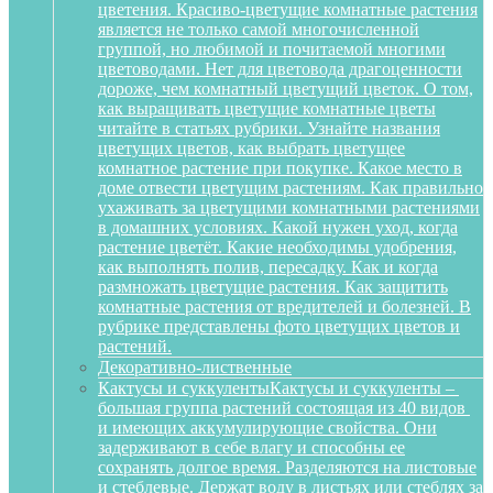
цветения. Красиво-цветущие комнатные растения
является не только самой многочисленной
группой, но любимой и почитаемой многими
цветоводами. Нет для цветовода драгоценности
дороже, чем комнатный цветущий цветок. О том,
как выращивать цветущие комнатные цветы
читайте в статьях рубрики. Узнайте названия
цветущих цветов, как выбрать цветущее
комнатное растение при покупке. Какое место в
доме отвести цветущим растениям. Как правильно
ухаживать за цветущими комнатными растениями
в домашних условиях. Какой нужен уход, когда
растение цветёт. Какие необходимы удобрения,
как выполнять полив, пересадку. Как и когда
размножать цветущие растения. Как защитить
комнатные растения от вредителей и болезней. В
рубрике представлены фото цветущих цветов и
растений.
Декоративно-лиственные
Кактусы и суккуленты
Кактусы и суккуленты –
большая группа растений состоящая из 40 видов
и имеющих аккумулирующие свойства. Они
задерживают в себе влагу и способны ее
сохранять долгое время. Разделяются на листовые
и стеблевые. Держат воду в листьях или стеблях за