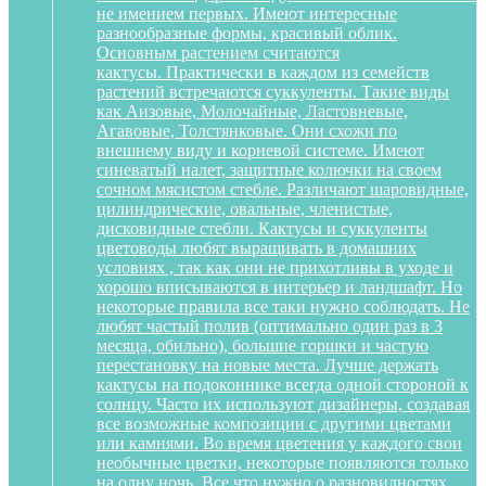
не имением первых. Имеют интересные
разнообразные формы, красивый облик.
Основным растением считаются
кактусы. Практически в каждом из семейств
растений встречаются суккуленты. Такие виды
как Аизовые, Молочайные, Ластовневые,
Агавовые, Толстянковые. Они схожи по
внешнему виду и корневой системе. Имеют
синеватый налет, защитные колючки на своем
сочном мясистом стебле. Различают шаровидные,
цилиндрические, овальные, членистые,
дисковидные стебли. Кактусы и суккуленты
цветоводы любят выращивать в домашних
условиях , так как они не прихотливы в уходе и
хорошо вписываются в интерьер и ландшафт. Но
некоторые правила все таки нужно соблюдать. Не
любят частый полив (оптимально один раз в 3
месяца, обильно), большие горшки и частую
перестановку на новые места. Лучше держать
кактусы на подоконнике всегда одной стороной к
солнцу. Часто их используют дизайнеры, создавая
все возможные композиции с другими цветами
или камнями. Во время цветения у каждого свои
необычные цветки, некоторые появляются только
на одну ночь. Все что нужно о разновидностях