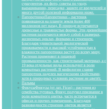
суккулентов, их фото, советы по уходу,
выращиванию, пересадке, защите от вредителей и
много другой полезной информации ниже.
Папоротники
Папоротники – растения,
появившиеся на планете земля более 400
миллионов нет назад. В природе встречаются
древесные и травянистые формы. Эти древнейшие
растения различаются между собой в размерах,
жизненных циклах, формами и строением.
Благодаря удивительной экологической
приживаемости и высокой устойчивостью к
влажности папоротники растут по всему миру.
Растения применяют в пищевой
промышленности, как строительный материал, а с
19 века отдельные виды используют в роли
комнатных растений. В мифологии славян
папоротник наделен магическими свойствами,
хотя в природных условиях растение не цветёт.
Пальмы
Фикусы
Фикусы (от лат. Ficus) – растения из
семейства тутовых. Фикус получил признание в
роли комнатного цветка, часто встречается в
офисах и прочих помещениях. Благодаря
разновидности строения, цветок является