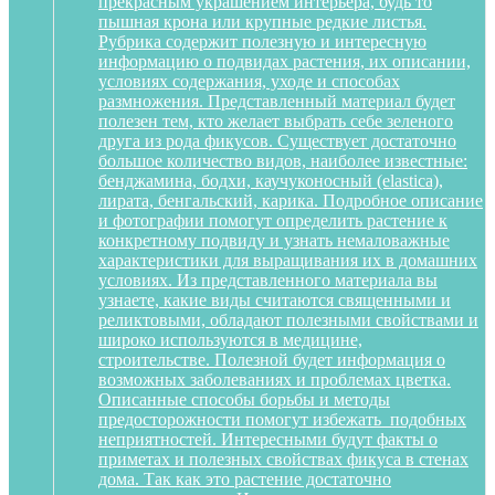
прекрасным украшением интерьера, будь то
пышная крона или крупные редкие листья.
Рубрика содержит полезную и интересную
информацию о подвидах растения, их описании,
условиях содержания, уходе и способах
размножения. Представленный материал будет
полезен тем, кто желает выбрать себе зеленого
друга из рода фикусов. Существует достаточно
большое количество видов, наиболее известные:
бенджамина, бодхи, каучуконосный (elastica),
лирата, бенгальский, карика. Подробное описание
и фотографии помогут определить растение к
конкретному подвиду и узнать немаловажные
характеристики для выращивания их в домашних
условиях. Из представленного материала вы
узнаете, какие виды считаются священными и
реликтовыми, обладают полезными свойствами и
широко используются в медицине,
строительстве. Полезной будет информация о
возможных заболеваниях и проблемах цветка.
Описанные способы борьбы и методы
предосторожности помогут избежать подобных
неприятностей. Интересными будут факты о
приметах и полезных свойствах фикуса в стенах
дома. Так как это растение достаточно