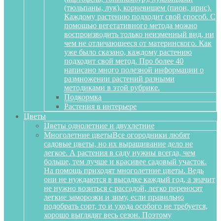
(тюльпаны, лук), корневищем (пион, ирис).
Каждому растению подходит свой способ. С
помощью вегетативного метода можно
воспроизводить только неизменный вид, ни
чем не отличающееся от материнского. Как
уже было сказано, каждому растению
подходит свой метод. Про более 40
написано много полезной информации о
размножении растений разными
методиками в этой рубрике.
Подкормка
Растения в интерьере
Цветы
Цветы однолетние и двухлетние
Многолетние цветы
Все огородники любят
садовые цветы, но их выращивание дело не
легкое. А растения в саду нужны всегда, чем
больше, тем лучше и красивее садовый участок.
На помощь приходят многолетние цветы. Ведь
они не нуждаются в высадке каждый год, а значит
не нужно возиться с рассадой, легко переносят
легкие заморозки и зиму, если правильно
подобрать сорт, то и ухода особого не требуется,
хорошо выглядят весь сезон. Поэтому