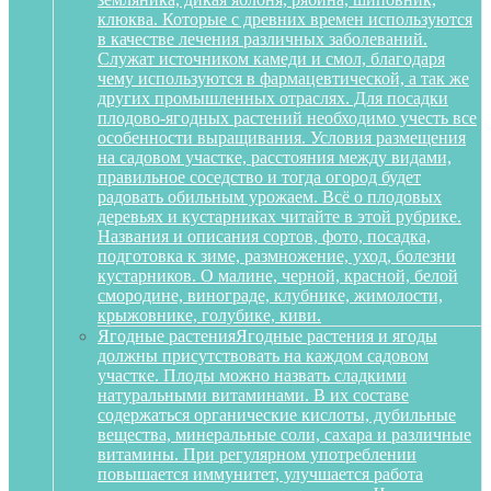
клюква. Которые с древних времен используются
в качестве лечения различных заболеваний.
Служат источником камеди и смол, благодаря
чему используются в фармацевтической, а так же
других промышленных отраслях. Для посадки
плодово-ягодных растений необходимо учесть все
особенности выращивания. Условия размещения
на садовом участке, расстояния между видами,
правильное соседство и тогда огород будет
радовать обильным урожаем. Всё о плодовых
деревьях и кустарниках читайте в этой рубрике.
Названия и описания сортов, фото, посадка,
подготовка к зиме, размножение, уход, болезни
кустарников. О малине, черной, красной, белой
смородине, винограде, клубнике, жимолости,
крыжовнике, голубике, киви.
Ягодные растения
Ягодные растения и ягоды
должны присутствовать на каждом садовом
участке. Плоды можно назвать сладкими
натуральными витаминами. В их составе
содержаться органические кислоты, дубильные
вещества, минеральные соли, сахара и различные
витамины. При регулярном употреблении
повышается иммунитет, улучшается работа