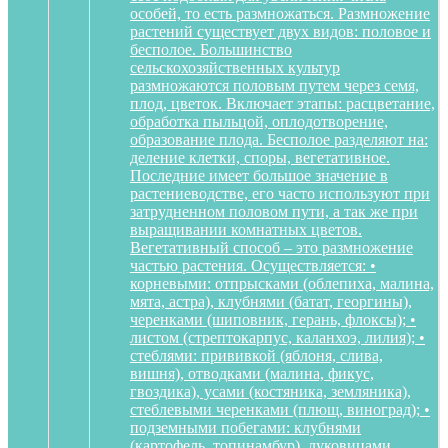
особей, то есть размножаться. Размножение
растений существует двух видов: половое и
бесполое. Большинство
сельскохозяйственных культур
размножаются половым путем через семя,
плод, цветок. Включает этапы: расцветание,
обработка пыльцой, оплодотворение,
образование плода. Бесполое разделяют на:
деление клетки, споры, вегетативное.
Последние имеет большое значение в
растениеводстве, его часто используют при
затрудненном половом пути, а так же при
выращивании комнатных цветов.
Вегетативный способ – это размножение
частью растения. Осуществляется: •
корневыми: отпрысками (облепиха, малина,
мята, астра), клубнями (батат, георгины),
черенками (шиповник, герань, флоксы); •
листом (стрептокарпус, каланхоэ, лилия); •
стеблями: прививкой (яблоня, слива,
вишня), отводками (малина, фикус,
гвоздика), усами (костяника, земляника),
стеблевыми черенками (плющ, виноград); •
подземными побегами: клубнями
(картофель, топинамбур), луковицами