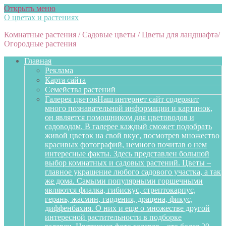
Открыть меню
О цветах и растениях
Комнатные растения / Садовые цветы / Цветы для ландшафта/
Огородные растения
Главная
Реклама
Карта сайта
Семейства растений
Галерея цветов
Наш интернет сайт содержит
много познавательной информации и картинок,
он является помощником для цветоводов и
садоводам. В галерее каждый сможет подобрать
живой цветок на свой вкус, посмотрев множество
красивых фотографий, немного почитав о нем
интересные факты. Здесь представлен большой
выбор комнатных и садовых растений. Цветы –
главное украшение любого садового участка, а так
же дома. Самыми популярными горшечными
являются фиалка, гибискус, стрептокарпус,
герань, жасмин, гардения, драцена, фикус,
диффенбахия. О них и еще о множестве другой
интересной растительности в подборке