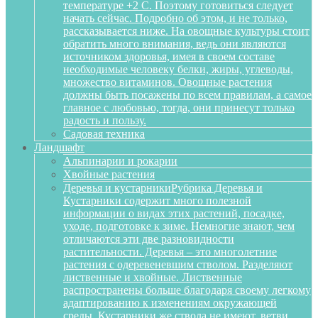
температуре +2 С. Поэтому готовиться следует
начать сейчас. Подробно об этом, и не только,
рассказывается ниже. На овощные культуры стоит
обратить много внимания, ведь они являются
источником здоровья, имея в своем составе
необходимые человеку белки, жиры, углеводы,
множество витаминов. Овощные растения
должны быть посажены по всем правилам, а самое
главное с любовью, тогда, они принесут только
радость и пользу.
Садовая техника
Ландшафт
Альпинарии и рокарии
Хвойные растения
Деревья и кустарники
Рубрика Деревья и
Кустарники содержит много полезной
информации о видах этих растений, посадке,
уходе, подготовке к зиме. Немногие знают, чем
отличаются эти две разновидности
растительности. Деревья – это многолетние
растения с одеревеневшим стволом. Разделяют
лиственные и хвойные. Лиственные
распространены больше благодаря своему легкому
адаптированию к изменениям окружающей
среды. Кустарники же ствола не имеют, ветви