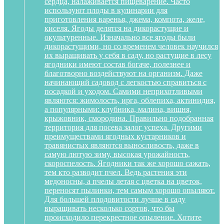
сердца, налаживается пищеварение. Часто
используют плоды в кулинарии для
приготовления варенья, джема, компота, желе,
киселя. Ягоды делятся на дикорастущие и
окультуренные. Изначально все ягоды были
дикорастущими, но со временем человек научился
их выращивать у себя в саду, но растущие в лесу
ягодники имеют состав богаче, полезнее и
благотворно воздействуют на организм. Даже
начинающий садовод с легкостью справиться с
посадкой и уходом. Самими неприхотливыми
являются: жимолость, ирга, облепиха, актинидия,
а популярными: клубника, малина, вишня,
крыжовник, смородина. Правильно подобранная
территория для посева залог успеха. Другими
преимуществами ягодных кустарников и
травянистых являются выносливость, даже в
самую лютую зиму, высокая урожайность,
скороспелость. Ягодники так же хорошо сажать,
тем кто разводит пчел. Ведь растения эти
медоносны, а пчелы летая с цветка на цветок,
переносят пылинки, тем самым хорошо опыляют.
Для большей плодовитости лучше в саду
выращивать несколько сортов, что бы
происходило перекрестное опыление. Хотите