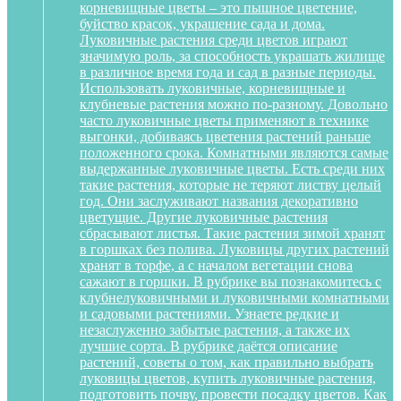
корневищные цветы – это пышное цветение,
буйство красок, украшение сада и дома.
Луковичные растения среди цветов играют
значимую роль, за способность украшать жилище
в различное время года и сад в разные периоды.
Использовать луковичные, корневищные и
клубневые растения можно по-разному. Довольно
часто луковичные цветы применяют в технике
выгонки, добиваясь цветения растений раньше
положенного срока. Комнатными являются самые
выдержанные луковичные цветы. Есть среди них
такие растения, которые не теряют листву целый
год. Они заслуживают названия декоративно
цветущие. Другие луковичные растения
сбрасывают листья. Такие растения зимой хранят
в горшках без полива. Луковицы других растений
хранят в торфе, а с началом вегетации снова
сажают в горшки. В рубрике вы познакомитесь с
клубнелуковичными и луковичными комнатными
и садовыми растениями. Узнаете редкие и
незаслуженно забытые растения, а также их
лучшие сорта. В рубрике даётся описание
растений, советы о том, как правильно выбрать
луковицы цветов, купить луковичные растения,
подготовить почву, провести посадку цветов. Как