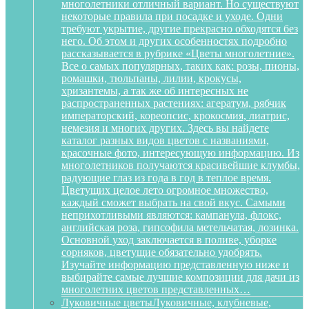
многолетники отличный вариант. Но существуют
некоторые правила при посадке и уходе. Одни
требуют укрытие, другие прекрасно обходятся без
него. Об этом и других особенностях подробно
рассказывается в рубрике «Цветы многолетние».
Все о самых популярных, таких как: розы, пионы,
ромашки, тюльпаны, лилии, крокусы,
хризантемы, а так же об интересных не
распространенных растениях: агератум, рябчик
императорский, кореопсис, крокосмия, лиатрис,
немезия и многих других. Здесь вы найдете
каталог разных видов цветов с названиями,
красочные фото, интересующую информацию. Из
многолетников получаются красивейшие клумбы,
радующие глаз из года в год в теплое время.
Цветущих целое лето огромное множество,
каждый сможет выбрать на свой вкус. Самыми
неприхотливыми являются: кампанула, флокс,
английская роза, гипсофила метельчатая, лозинка.
Основной уход заключается в поливе, уборке
сорняков, цветущие обязательно удобрять.
Изучайте информацию представленную ниже и
выбирайте самые лучшие композиции для дачи из
многолетних цветов представленных…
Луковичные цветы
Луковичные, клубневые,