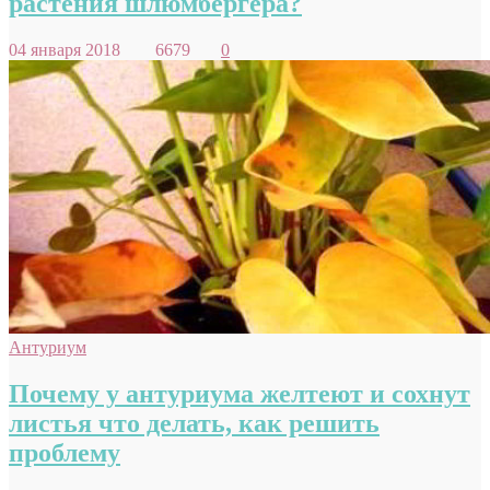
растения шлюмбергера?
04 января 2018
6679
0
Антуриум
Почему у антуриума желтеют и сохнут
листья что делать, как решить
проблему