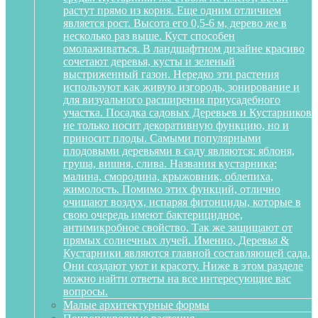
растут прямо из корня. Еще одним отличием
является рост. Высота его 0,5-6 м, дерево же в
несколько раз выше. Куст способен
омолаживаться. В ландшафтном дизайне красиво
сочетают деревья, кусты и зеленый
выстриженный газон. Нередко эти растения
используют как живую изгородь, зонирование и
для визуального расширения приусадебного
участка. Посадка садовых Деревьев и Кустарников
не только носит декоративную функцию, но и
приносит плоды. Самыми популярными
плодовыми деревьями в саду являются: яблоня,
груша, вишня, слива. Названия кустарника:
малина, смородина, крыжовник, облепиха,
жимолость. Помимо этих функций, отлично
очищают воздух, испаряя фитонциды, которые в
свою очередь имеют бактерицидное,
антимикробное свойство. Так же защищают от
прямых солнечных лучей. Именно, Деревья &
Кустарники являются главной составляющей сада.
Они создают уют и красоту. Ниже в этом разделе
можно найти ответы на все интересующие вас
вопросы.
Малые архитектурные формы