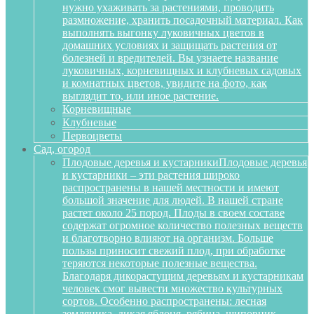
нужно ухаживать за растениями, проводить
размножение, хранить посадочный материал. Как
выполнять выгонку луковичных цветов в
домашних условиях и защищать растения от
болезней и вредителей. Вы узнаете название
луковичных, корневищных и клубневых садовых
и комнатных цветов, увидите на фото, как
выглядит то, или иное растение.
Корневищные
Клубневые
Первоцветы
Сад, огород
Плодовые деревья и кустарники
Плодовые деревья
и кустарники – эти растения широко
распространены в нашей местности и имеют
большой значение для людей. В нашей стране
растет около 25 пород. Плоды в своем составе
содержат огромное количество полезных веществ
и благотворно влияют на организм. Больше
пользы приносит свежий плод, при обработке
теряются некоторые полезные вещества.
Благодаря дикорастущим деревьям и кустарникам
человек смог вывести множество культурных
сортов. Особенно распространены: лесная
земляника, дикая яблоня, рябина, шиповник,