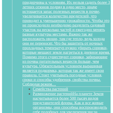
придирчивы к условиям. Их нельзя садить более 3
летних сезонов подряд в одно место, иначе
истощается запас полезных веществ в почве,
увеличивается количество вредителей, что
приводит к уменьшению урожайности. Чтобы это
не происходило необходимо разделить садовый
участок на несколько частей и ежегодно менять
разные культуры местами. Важно так же
расположить овощи, там где тепло, ведь холода
они не переносят. Что бы защитить от ночных
прохладных температур нужно убирать сорняки,
которые мешают земле нагреться в дневное время.
Помимо этого существуют сорняки, забирающие
из почвы питательных веществ больше, чем
культура. Обязательным условием выращивая
является подкормка, которая так же имеет свои
правила. Стоит учитывать погодные условия,
сроки и способы удобрения, свойства почвы.
Соблюдая режим…
Семейства растений
Размножение растений
На планете Земля
насчитывается более 500 тысяч видов
представителей флоры. Как и все живые
организмы, они способны воспроизводить
себе подобных для увеличения числа