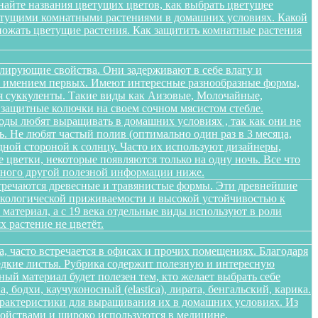
найте названия цветущих цветов, как выбрать цветущее
цветущими комнатными растениями в домашних условиях. Какой
множать цветущие растения. Как защитить комнатные растения
лирующие свойства. Они задерживают в себе влагу и
 не имением первых. Имеют интересные разнообразные формы,
я суккуленты. Такие виды как Аизовые, Молочайные,
 защитные колючки на своем сочном мясистом стебле.
оды любят выращивать в домашних условиях , так как они не
. Не любят частый полив (оптимально один раз в 3 месяца,
дной стороной к солнцу. Часто их используют дизайнеры,
цветки, некоторые появляются только на одну ночь. Все что
 много другой полезной информации ниже.
стречаются древесные и травянистые формы. Эти древнейшие
 экологической приживаемости и высокой устойчивостью к
атериал, а с 19 века отдельные виды используют в роли
 растение не цветёт.
а, часто встречается в офисах и прочих помещениях. Благодаря
едкие листья. Рубрика содержит полезную и интересную
ый материал будет полезен тем, кто желает выбрать себе
бодхи, каучуконосный (elastica), лирата, бенгальский, карика.
арактеристики для выращивания их в домашних условиях. Из
войствами и широко используются в медицине,