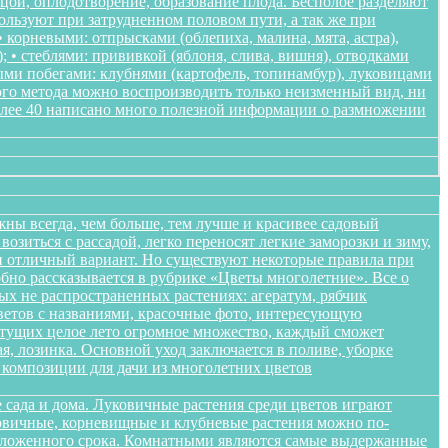
ьцой, оплодотворение, образование плода. Бесполое разделяют
пользуют при затрудненном половом пути, а так же при
корневыми: отпрысками (облепиха, малина, мята, астра),
); • стеблями: прививкой (яблоня, слива, вишня), отводками
ными побегами: клубнями (картофель, топинамбур), луковицами
ого метода можно воспроизводить только неизменный вид, ни
более 40 написано много полезной информации о размножении
жны всегда, чем больше, тем лучше и красивее садовый
озиться с рассадой, легко переносят легкие заморозки и зиму,
ики отличный вариант. Но существуют некоторые правила при
обно рассказывается в рубрике «Цветы многолетние». Все о
ых не распространенных растениях: агератум, рябчик
цветов с названиями, красочные фото, интересующую
етущих целое лето огромное множество, каждый сможет
я, лозинка. Основной уход заключается в поливе, уборке
композиции для дачи из многолетних цветов
 сада и дома. Луковичные растения среди цветов играют
уковичные, корневищные и клубневые растения можно по-
положенного срока. Комнатными являются самые выдержанные