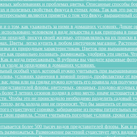
можных заболеваниях и проблемах цветка. Описанные способы б
х и полезных свойствах фикуса в стенах дома. Так как это рас
интересными являются приметы о том что фикус, выращенный со
и и о том, как ухаживать за ними в домашних условиях. Дикие 
о использовано человеком в виде лекарства и как приправа в п
ели орхидей, рискуя своей жизнью, отправлялись на их поиски 
ах. Цветы легко купить в любом цветочном магазине. Растение 
изки их природным характеристикам. Цветок при выращивании 
ет как правильно поливать, размножать, удобрять эти цветы. Чт
 Как и когда пересаживать. В рубрике вы увидите красивые фото
 и уходе за орхидеями в домашних условиях.
льный особый уход, который нужно учитывать при выращивании
олива, условиях хранения в зимний период, профилактике от вре
 у вас дома или на грядке нужно изучить его правила для получ
 представителей флоры: цветочных, овощных, плодово-ягодных к
более 3 летних сезонов подряд в одно место, иначе истощается 
и. Чтобы это не происходило необходимо разделить садовый уча
 тепло, ведь холода они не переносят. Что бы защитить от ночн
этого существуют сорняки, забирающие из почвы питательных ве
еет свои правила. Стоит учитывать погодные условия, сроки и 
итывается более 500 тысяч видов представителей флоры. Как и 
сть размножаться. Размножение растений существует двух видов: