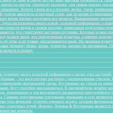
ливость, даже в самую лютую зиму, высокая урожайность, скоро
 с цветка на цветок, переносят пылинки, тем самым хорошо опы
 опыление. Хотите узнать все о посадке, видах, уходе, размноже
 успели закончить огородный сезон, как он вновь подкрадывает
ришло время хорошо продумать все нюансы. Выращивание овощей 
. Здесь расположено много новой, полезной информации: о разн
местимости видов и сроков посадки, правильная подготовка почв
дываются, что существуют растения-спутники. Которые нужно пос
од должен знать, что определенные культуры, а именно холодост
о об этом, и не только, рассказывается ниже. На овощные культ
одимые человеку белки, жиры, углеводы, множество витаминов. 
о радость и пользу.
и содержит много полезной информации о видах этих растений, п
. Деревья – это многолетние растения с одеревеневшим стволом
 изменениям окружающей среды. Кустарники же ствола не имеют,
аз выше. Куст способен омолаживаться. В ландшафтном дизайне к
дь, зонирование и для визуального расширения приусадебного у
. Самыми популярными плодовыми деревьями в саду являются: я
мо этих функций, отлично очищают воздух, испаряя фитонциды
ых солнечных лучей. Именно, Деревья & Кустарники являются г
ующие вас вопросы.