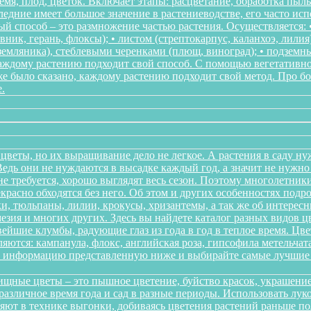
мя, плод, цветок. Включает этапы: расцветание, обработка пыл
следние имеет большое значение в растениеводстве, его часто ис
 способ – это размножение частью растения. Осуществляется: • 
ник, герань, флоксы); • листом (стрептокарпус, каланхоэ, лилия
, земляника), стеблевыми черенками (плющ, виноград); • подзем
Каждому растению подходит свой способ. С помощью вегетативн
же было сказано, каждому растению подходит свой метод. Про 
.
цветы, но их выращивание дело не легкое. А растения в саду ну
дь они не нуждаются в высадке каждый год, а значит не нужно в
о не требуется, хорошо выглядят весь сезон. Поэтому многолетн
красно обходятся без него. Об этом и других особенностях подр
и, тюльпаны, лилии, крокусы, хризантемы, а так же об интересн
мезия и многих других. Здесь вы найдете каталог разных видов 
йшие клумбы, радующие глаз из года в год в теплое время. Цв
ются: кампанула, флокс, английская роза, гипсофила метельчата
те информацию представленную ниже и выбирайте самые лучшие 
щные цветы – это пышное цветение, буйство красок, украшение
различное время года и сад в разные периоды. Использовать л
няют в технике выгонки, добиваясь цветения растений раньше 