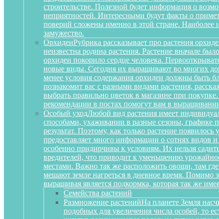
строительстве. Полезной будет информация о воз
неприятностей. Интересными будут факты о примета
поверий сложены именно в этой стране. Наиболее 
замужество.
Орхидеи
Рубрика рассказывает про растения орхиде
неизвестна родина растения. Растение вначале был
орхидеи покорило сердце человека. Первооткрыват
новые виды. Сегодня их выращивают во многих дом
менее условия содержания орхидеи должны быть бл
познакомит вас с разными видами растения, расскаж
выбрать правильно цветок в магазине при покупке.
рекомендации в постах помогут вам в выращивании
Особый уход
Любой вид растения имеет индивидуа
способами, ухаживании в разные сезоны, графике п
результат. Поэтому, как только растение появилось
предоставляет много информации о сотнях видов и
особенно придирчивы к условиям. Их нельзя садить 
вредителей, что приводит к уменьшению урожайност
местами. Важно так же расположить овощи, там где
мешают земле нагреться в дневное время. Помимо 
выращивая является подкормка, которая так же им
Семейства растений
Размножение растений
На планете Земля насч
подобных для увеличения числа особей, то е