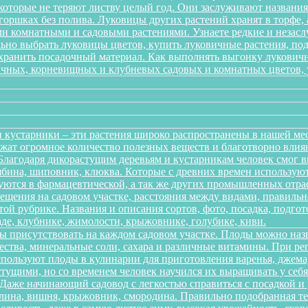
 которые не теряют листву целый год. Они заслуживают названи
 горшках без полива. Луковицы других растений хранят в торфе, 
 комнатными и садовыми растениями. Узнаете редкие и незаслу
ильно выбрать луковицы цветов, купить луковичные растения, по
 хранить посадочный материал. Как выполнять выгонку лукович
ичных, корневищных и клубневых садовых и комнатных цветов, ув
 кустарники – эти растения широко распространены в нашей ме
ержат огромное количество полезных веществ и благотворно вли
 Благодаря дикорастущим деревьям и кустарникам человек смог 
рябина, шиповник, клюква. Которые с древних времен использую
зуются в фармацевтической, а так же других промышленных отра
ещения на садовом участке, расстояния между видами, правильно
той рубрике. Названия и описания сортов, фото, посадка, подгот
аде, клубнике, жимолости, крыжовнике, голубике, киви.
ы присутствовать на каждом садовом участке. Плоды можно наз
ества, минеральные соли, сахара и различные витамины. При р
спользуют плоды в кулинарии для приготовления варенья, джема,
тущими, но со временем человек научился их выращивать у себя в
. Даже начинающий садовод с легкостью справиться с посадкой 
алина, вишня, крыжовник, смородина. Правильно подобранная т