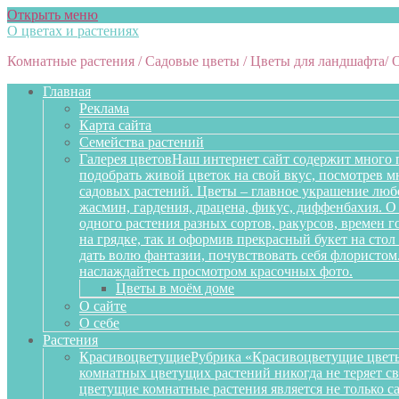
Открыть меню
О цветах и растениях
Комнатные растения / Садовые цветы / Цветы для ландшафта/ 
Главная
Реклама
Карта сайта
Семейства растений
Галерея цветов
Наш интернет сайт содержит много 
подобрать живой цветок на свой вкус, посмотрев 
садовых растений. Цветы – главное украшение любо
жасмин, гардения, драцена, фикус, диффенбахия. О 
одного растения разных сортов, ракурсов, времен 
на грядке, так и оформив прекрасный букет на сто
дать волю фантазии, почувствовать себя флористом
наслаждайтесь просмотром красочных фото.
Цветы в моём доме
О сайте
О себе
Растения
Красивоцветущие
Рубрика «Красивоцветущие цветы
комнатных цветущих растений никогда не теряет св
цветущие комнатные растения является не только 