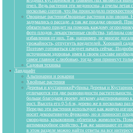
ягодных кустарников и травянистых являются вынос
пчел. Ведь растения эти медоносны, а пчелы летая
несколько сортов, что бы происходило перекрестное
Овощные растения
Овощные растения или овощи. Не
задумались о рассаде, а так же посадке овощей. П
обязательно придет на помощь каждому огороднику
фото плодов, лекарственные свойства, таблицы сов
избавления от них. Так, например, не многие дога
урожайность, отпугнуть вредителей. Хороший садов
Поэтому готовиться следует начать сейчас. Подробн
источником здоровья, имея в своем составе необх
самое главное с любовью, тогда, они принесут тольк
Садовая техника
Ландшафт
Альпинарии и рокарии
Хвойные растения
Деревья и кустарники
Рубрика Деревья и Кустарник
отличаются эти две разновидности растительности
больше благодаря своему легкому адаптированию к
рост. Высота его 0,5-6 м, дерево же в несколько р
Нередко эти растения используют как живую изгоро
носит декоративную функцию, но и приносит плоды
смородина, крыжовник, облепиха, жимолость. Поми
антимикробное свойство. Так же защищают от прям
в этом разделе можно найти ответы на все интерес