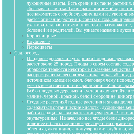
луковичные цветы. Есть среди них такие растения,
сбрасывают листья. Такие растения зимой хранят в
познакомитесь с клубнелуковичными и луковичными
даётся описание растений, советы о том, как прав
ухаживать за растениями, проводить размножение,
болезней и вредителей. Вы узнаете название луков
Корневищные
Клубневые
Первоцветы
Сад, огород
Плодовые деревья и кустарники
Плодовые деревья и
растет около 25 пород. Плоды в своем составе сод
обработке теряются некоторые полезные вещества.
распространены: лесная земляника, дикая яблоня, 
источником камеди и смол, благодаря чему исполь
учесть все особенности выращивания. Условия разм
Всё о плодовых деревьях и кустарниках читайте в э
малине, черной, красной, белой смородине, виногр
Ягодные растения
Ягодные растения и ягоды должн
содержаться органические кислоты, дубильные вещ
работа сердца, налаживается пищеварение. Часто и
окультуренные. Изначально все ягоды были дикорас
полезнее и благотворно воздействуют на организм
облепиха, актинидия, а популярными: клубника, м