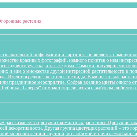
Огородные растения
познавательной информации и картинок, он является помощнико
множество красивых фотографий, немного почитав о нем интере
го садового участка, а так же дома. Самыми популярными горше
них и еще о множестве другой интересной растительности в подб
года. Имеются редкие, экзотические виды. Взяв несколько раст
л или праздничное мероприятие. Собрав воедино цветы одного 
. Рубрика “Галерея” поможет определиться с выбором любимого 
» рассказывает о цветущих комнатных растениях. Цветущие ком
оей декоративности. Другая группа цветущих растений – это го
самой многочисленной группой, но любимой и почитаемой многи