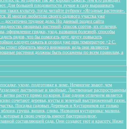
спелость. Ягодники так же хорошо сажать, тем кто разводит
ляют. Для большей плодовитости лучше в саду выращивать
нии таких культур, тогда читайте рубрику «Ягодные растения».
ся. И многие любители своего садового участка уже
– достаточно трудное дело. Но данный раздел сайта
овидностях овощных растений, список сортов, их отличия,
ы, оформление грядки, уход, названия болезней, способы
адить рядов, что бы помогать друг другу повысить
ойкие следует сажать в огород уже при температуре +2 С.
уры стоит обратить много внимания, ведь они являются
Овощные растения должны быть посажены по всем правилам, а
осадке, уходе, подготовке к зиме. Немногие знают, чем
. Разделяют лиственные и хвойные. Лиственные распространены
 ветви растут прямо из корня. Еще одним отличием является
расиво сочетают деревья, кусты и зеленый выстриженный газон.
частка. Посадка садовых Деревьев и Кустарников не только
блоня, груша, вишня, слива. Названия кустарника: малина,
, которые в свою очередь имеют бактерицидное,
лавной составляющей сада. Они создают уют и красоту. Ниже