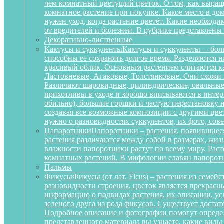
чем комнатный цветущий цветок. О том, как выращ
комнатное растение при покупке. Какое место в д
нужен уход, когда растение цветёт. Какие необход
от вредителей и болезней. В рубрике представлены
Декоративно-лиственные
Кактусы и суккуленты
Кактусы и суккуленты – бол
способны ее сохранять долгое время. Разделяются 
красивый облик. Основным растением считаются ка
Ластовневые, Агавовые, Толстянковые. Они схожи 
Различают шаровидные, цилиндрические, овальные,
прихотливы в уходе и хорошо вписываются в интерь
обильно), большие горшки и частую перестановку н
создавая все возможные композиции с другими цвет
нужно о разновидностях суккулентов, их фото, сов
Папоротники
Папоротники – растения, появившиеся
растения различаются между собой в размерах, жи
влажности папоротники растут по всему миру. Рас
комнатных растений. В мифологии славян папоротн
Пальмы
Фикусы
Фикусы (от лат. Ficus) – растения из семе
разновидности строения, цветок является прекрас
информацию о подвидах растения, их описании, усл
зеленого друга из рода фикусов. Существует достат
Подробное описание и фотографии помогут определ
представленного материала вы узнаете, какие вид