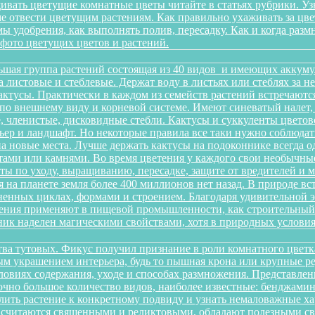
ивать цветущие комнатные цветы читайте в статьях рубрики. Уз
оме отвести цветущим растениям. Как правильно ухаживать за 
имы удобрения, как выполнять полив, пересадку. Как и когда раз
 фото цветущих цветов и растений.
ьшая группа растений состоящая из 40 видов и имеющих аккуму
на листовые и стеблевые. Держат воду в листьях или стеблях за
ктусы. Практически в каждом из семейств растений встречаютс
по внешнему виду и корневой системе. Имеют синеватый налет,
 членистые, дисковидные стебли. Кактусы и суккуленты цветов
ер и ландшафт. Но некоторые правила все таки нужно соблюдать
а новые места. Лучше держать кактусы на подоконнике всегда о
ами или камнями. Во время цветения у каждого свои необычные 
еты по уходу, выращиванию, пересадке, защите от вредителей и
 на планете земля более 400 миллионов нет назад. В природе в
зненных циклах, формами и строением. Благодаря удивительной
тения применяют в пищевой промышленности, как строительный м
ик наделен магическими свойствами, хотя в природных условиях
йства тутовых. Фикус получил признание в роли комнатного цветк
ным украшением интерьера, будь то пышная крона или крупные р
овиях содержания, уходе и способах размножения. Представленн
очно большое количество видов, наиболее известные: бенджамина, 
ить растение к конкретному подвиду и узнать немаловажные х
ы считаются священными и реликтовыми, обладают полезными с