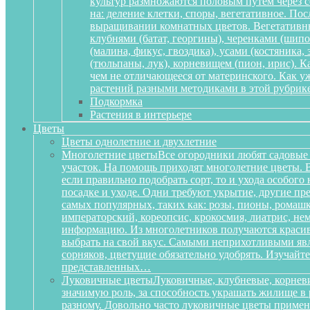
культур размножаются половым путем через се
на: деление клетки, споры, вегетативное. По
выращивании комнатных цветов. Вегетативный
клубнями (батат, георгины), черенками (шипов
(малина, фикус, гвоздика), усами (костяника
(тюльпаны, лук), корневищем (пион, ирис). 
чем не отличающееся от материнского. Как у
растений разными методиками в этой рубрике
Подкормка
Растения в интерьере
Цветы
Цветы однолетние и двухлетние
Многолетние цветы
Все огородники любят садовые 
участок. На помощь приходят многолетние цветы. Ве
если правильно подобрать сорт, то и ухода особог
посадке и уходе. Одни требуют укрытие, другие пре
самых популярных, таких как: розы, пионы, ромашк
императорский, кореопсис, крокосмия, лиатрис, не
информацию. Из многолетников получаются красиве
выбрать на свой вкус. Самыми неприхотливыми явля
сорняков, цветущие обязательно удобрять. Изучай
представленных…
Луковичные цветы
Луковичные, клубневые, корневи
значимую роль, за способность украшать жилище в 
разному. Довольно часто луковичные цветы приме