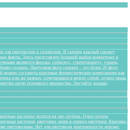
м для цветоводов и садоводам. В галерее каждый сможет
сные факты. Здесь представлен большой выбор комнатных и
чными являются фиалка, гибискус, стрептокарпус, герань,
орке галереи. Цветочная фото галерея – это более 20 фото
ений можно составить красивые флористические композиции как
оттенка или же разных, сочетающихся между собой, нужно лишь
цветка среди огромного множества. Листайте дальше,
натные растения делятся на две группы. Одна группа
ршечные растения, цветущие лишь в период цветения. Красиво-
ми цветоводами. Нет для цветовода драгоценности дороже,