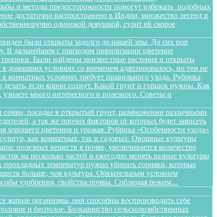
орьбы и методы предосторожности помогут избежать подобных
тение достаточно распространено в Индии, множество легенд и
бственноручно одинокой девушкой, сулит ей скорое
орхидеи были открыты задолго до нашей эры. До сих пор
ищу. В дальнейшем с приходом цивилизации цветение
в тропики. Были найдены неизвестные растения и открыты
в домашних условиях со временем адаптировалось, но тем не
в комнатных условиях требует правильного ухода. Рубрика
о делать, если корни сохнут. Какой грунт и горшок нужны. Как
, узнаете много интересного и полезного. Советы и
 семян, посадке в открытый грунт, размножении различными
дителей, а так же прочих факторов от которых будет зависеть
ения хорошего цветения и урожая. Рубрика «Особенности ухода»
ультур, как комнатных, так и садовых. Овощные культуры
запас полезных веществ в почве, увеличивается количество
сток на несколько частей и ежегодно менять разные культуры
ых прохладных температур нужно убирать сорняки, которые
ществ больше, чем культура. Обязательным условием
способы удобрения, свойства почвы. Соблюдая режим…
все живые организмы, они способны воспроизводить себе
 половое и бесполое. Большинство сельскохозяйственных