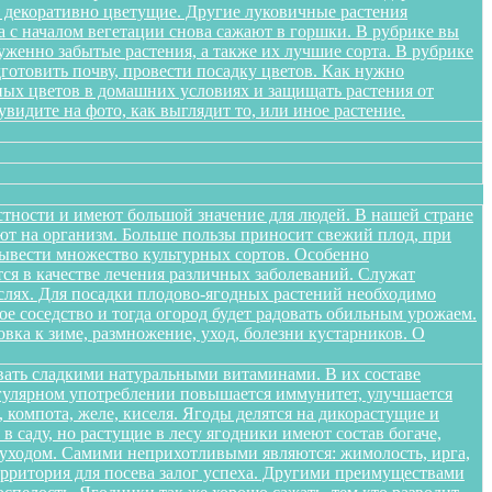
я декоративно цветущие. Другие луковичные растения
а с началом вегетации снова сажают в горшки. В рубрике вы
женно забытые растения, а также их лучшие сорта. В рубрике
дготовить почву, провести посадку цветов. Как нужно
ных цветов в домашних условиях и защищать растения от
идите на фото, как выглядит то, или иное растение.
стности и имеют большой значение для людей. В нашей стране
яют на организм. Больше пользы приносит свежий плод, при
вывести множество культурных сортов. Особенно
тся в качестве лечения различных заболеваний. Служат
слях. Для посадки плодово-ягодных растений необходимо
е соседство и тогда огород будет радовать обильным урожаем.
овка к зиме, размножение, уход, болезни кустарников. О
вать сладкими натуральными витаминами. В их составе
егулярном употреблении повышается иммунитет, улучшается
 компота, желе, киселя. Ягоды делятся на дикорастущие и
 саду, но растущие в лесу ягодники имеют состав богаче,
и уходом. Самими неприхотливыми являются: жимолость, ирга,
ерритория для посева залог успеха. Другими преимуществами