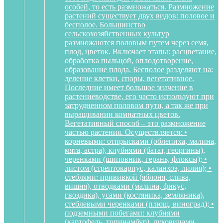
особей, то есть размножаться. Размножение
растений существует двух видов: половое и
бесполое. Большинство
сельскохозяйственных культур
размножаются половым путем через семя,
плод, цветок. Включает этапы: расцветание,
обработка пыльцой, оплодотворение,
образование плода. Бесполое разделяют на:
деление клетки, споры, вегетативное.
Последние имеет большое значение в
растениеводстве, его часто используют при
затрудненном половом пути, а так же при
выращивании комнатных цветов.
Вегетативный способ – это размножение
частью растения. Осуществляется: •
корневыми: отпрысками (облепиха, малина,
мята, астра), клубнями (батат, георгины),
черенками (шиповник, герань, флоксы); •
листом (стрептокарпус, каланхоэ, лилия); •
стеблями: прививкой (яблоня, слива,
вишня), отводками (малина, фикус,
гвоздика), усами (костяника, земляника),
стеблевыми черенками (плющ, виноград); •
подземными побегами: клубнями
(картофель, топинамбур), луковицами