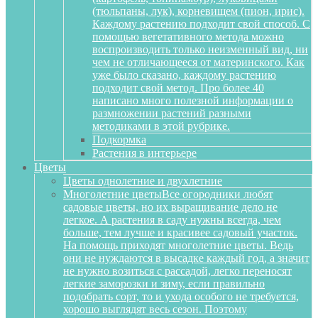
(тюльпаны, лук), корневищем (пион, ирис).
Каждому растению подходит свой способ. С
помощью вегетативного метода можно
воспроизводить только неизменный вид, ни
чем не отличающееся от материнского. Как
уже было сказано, каждому растению
подходит свой метод. Про более 40
написано много полезной информации о
размножении растений разными
методиками в этой рубрике.
Подкормка
Растения в интерьере
Цветы
Цветы однолетние и двухлетние
Многолетние цветы
Все огородники любят
садовые цветы, но их выращивание дело не
легкое. А растения в саду нужны всегда, чем
больше, тем лучше и красивее садовый участок.
На помощь приходят многолетние цветы. Ведь
они не нуждаются в высадке каждый год, а значит
не нужно возиться с рассадой, легко переносят
легкие заморозки и зиму, если правильно
подобрать сорт, то и ухода особого не требуется,
хорошо выглядят весь сезон. Поэтому