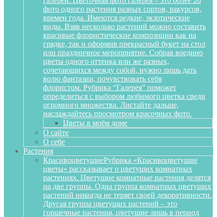
галереи. Цветочная фото галерея – это более 20
фото одного растения разных сортов, ракурсов,
времен года. Имеются редкие, экзотические
виды. Взяв несколько растений можно составить
красивые флористические композиции как на
грядке, так и оформив прекрасный букет на стол
или праздничное мероприятие. Собрав воедино
цветы одного оттенка или же разных,
сочетающихся между собой, нужно лишь дать
волю фантазии, почувствовать себя
флористом. Рубрика “Галерея” поможет
определиться с выбором любимого цветка среди
огромного множества. Листайте дальше,
наслаждайтесь просмотром красочных фото.
Цветы в моём доме
О сайте
О себе
Растения
Красивоцветущие
Рубрика «Красивоцветущие
цветы» рассказывает о цветущих комнатных
растениях. Цветущие комнатные растения делятся
на две группы. Одна группа комнатных цветущих
растений никогда не теряет своей декоративности.
Другая группа цветущих растений – это
горшечные растения, цветущие лишь в период