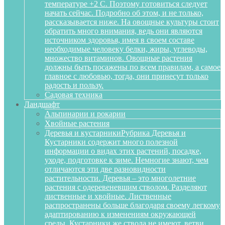
температуре +2 С. Поэтому готовиться следует
начать сейчас. Подробно об этом, и не только,
рассказывается ниже. На овощные культуры стоит
обратить много внимания, ведь они являются
источником здоровья, имея в своем составе
необходимые человеку белки, жиры, углеводы,
множество витаминов. Овощные растения
должны быть посажены по всем правилам, а самое
главное с любовью, тогда, они принесут только
радость и пользу.
Садовая техника
Ландшафт
Альпинарии и рокарии
Хвойные растения
Деревья и кустарники
Рубрика Деревья и
Кустарники содержит много полезной
информации о видах этих растений, посадке,
уходе, подготовке к зиме. Немногие знают, чем
отличаются эти две разновидности
растительности. Деревья – это многолетние
растения с одеревеневшим стволом. Разделяют
лиственные и хвойные. Лиственные
распространены больше благодаря своему легкому
адаптированию к изменениям окружающей
среды. Кустарники же ствола не имеют, ветви