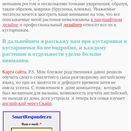
меньшим ростом и несколькими точками укоренения, образуя,
таким образом, коврики (брусника, клюква). Уважаемые
читатели хочется заострить ваше внимание на том, что все
описываемые мной растения немаловажны
в ландшафтном
дизайне
и профессиональный
дизайнер
относит все их к
кустарникам.
В дальнейшем я расскажу вам про кустарники и
кустарнички более подробно, и каждому
растению в отдельности уделю больше
внимания.
Карта сайта
. P.S. Мои близкие родственники давно решили
обучить своего семилетнего сына разговорному английскому
языку, но при их занятости и дефиците времени затея не
имела успеха. С появлением в доме компьютера, который
был желанным для малыша, возможность изучать английский,
не выходя из дома, всех устроила и теперь вся семья изучает
английский через Скайп
.
SmartResponder.ru
Ваш e-mail:
*