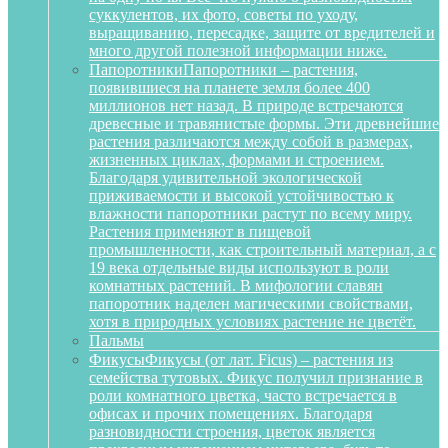
суккулентов, их фото, советы по уходу,
выращиванию, пересадке, защите от вредителей и
много другой полезной информации ниже.
Папоротники
Папоротники – растения,
появившиеся на планете земля более 400
миллионов нет назад. В природе встречаются
древесные и травянистые формы. Эти древнейшие
растения различаются между собой в размерах,
жизненных циклах, формами и строением.
Благодаря удивительной экологической
приживаемости и высокой устойчивостью к
влажности папоротники растут по всему миру.
Растения применяют в пищевой
промышленности, как строительный материал, а с
19 века отдельные виды используют в роли
комнатных растений. В мифологии славян
папоротник наделен магическими свойствами,
хотя в природных условиях растение не цветёт.
Пальмы
Фикусы
Фикусы (от лат. Ficus) – растения из
семейства тутовых. Фикус получил признание в
роли комнатного цветка, часто встречается в
офисах и прочих помещениях. Благодаря
разновидности строения, цветок является