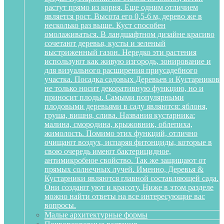
растут прямо из корня. Еще одним отличием
является рост. Высота его 0,5-6 м, дерево же в
несколько раз выше. Куст способен
омолаживаться. В ландшафтном дизайне красиво
сочетают деревья, кусты и зеленый
выстриженный газон. Нередко эти растения
используют как живую изгородь, зонирование и
для визуального расширения приусадебного
участка. Посадка садовых Деревьев и Кустарников
не только носит декоративную функцию, но и
приносит плоды. Самыми популярными
плодовыми деревьями в саду являются: яблоня,
груша, вишня, слива. Названия кустарника:
малина, смородина, крыжовник, облепиха,
жимолость. Помимо этих функций, отлично
очищают воздух, испаряя фитонциды, которые в
свою очередь имеют бактерицидное,
антимикробное свойство. Так же защищают от
прямых солнечных лучей. Именно, Деревья &
Кустарники являются главной составляющей сада.
Они создают уют и красоту. Ниже в этом разделе
можно найти ответы на все интересующие вас
вопросы.
Малые архитектурные формы