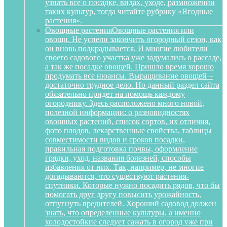
узнать все о посадке, видах, уходе, размножении
таких культур, тогда читайте рубрику «Ягодные
растения».
Овощные растения
Овощные растения или
овощи. Не успели закончить огородный сезон, как
он вновь подкрадывается. И многие любители
своего садового участка уже задумались о рассаде,
а так же посадке овощей. Пришло время хорошо
продумать все нюансы. Выращивание овощей –
достаточно трудное дело. Но данный раздел сайта
обязательно придет на помощь каждому
огороднику. Здесь расположено много новой,
полезной информации: о разновидностях
овощных растений, список сортов, их отличия,
фото плодов, лекарственные свойства, таблицы
совместимости видов и сроков посадки,
правильная подготовка почвы, оформление
грядки, уход, названия болезней, способы
избавления от них. Так, например, не многие
догадываются, что существуют растения-
спутники. Которые нужно посадить рядов, что бы
помогать друг другу повысить урожайность,
отпугнуть вредителей. Хороший садовод должен
знать, что определенные культуры, а именно
холодостойкие следует сажать в огород уже при