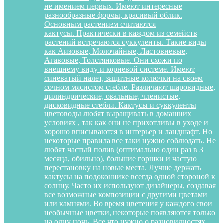
не имением первых. Имеют интересные
разнообразные формы, красивый облик.
Основным растением считаются
кактусы. Практически в каждом из семейств
растений встречаются суккуленты. Такие виды
как Аизовые, Молочайные, Ластовневые,
Агавовые, Толстянковые. Они схожи по
внешнему виду и корневой системе. Имеют
синеватый налет, защитные колючки на своем
сочном мясистом стебле. Различают шаровидные,
цилиндрические, овальные, членистые,
дисковидные стебли. Кактусы и суккуленты
цветоводы любят выращивать в домашних
условиях , так как они не прихотливы в уходе и
хорошо вписываются в интерьер и ландшафт. Но
некоторые правила все таки нужно соблюдать. Не
любят частый полив (оптимально один раз в 3
месяца, обильно), большие горшки и частую
перестановку на новые места. Лучше держать
кактусы на подоконнике всегда одной стороной к
солнцу. Часто их используют дизайнеры, создавая
все возможные композиции с другими цветами
или камнями. Во время цветения у каждого свои
необычные цветки, некоторые появляются только
на одну ночь. Все что нужно о разновидностях