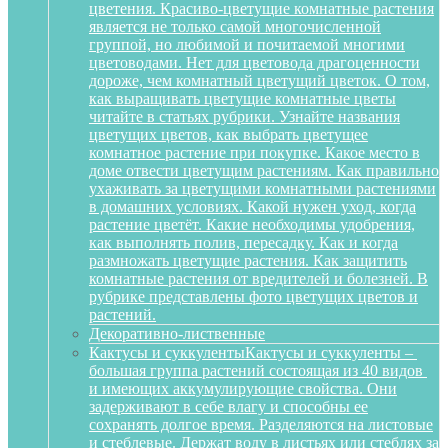
цветения. Красиво-цветущие комнатные растения
является не только самой многочисленной
группой, но любимой и почитаемой многими
цветоводами. Нет для цветовода драгоценности
дороже, чем комнатный цветущий цветок. О том,
как выращивать цветущие комнатные цветы
читайте в статьях рубрики. Узнайте названия
цветущих цветов, как выбрать цветущее
комнатное растение при покупке. Какое место в
доме отвести цветущим растениям. Как правильно
ухаживать за цветущими комнатными растениями
в домашних условиях. Какой нужен уход, когда
растение цветёт. Какие необходимы удобрения,
как выполнять полив, пересадку. Как и когда
размножать цветущие растения. Как защитить
комнатные растения от вредителей и болезней. В
рубрике представлены фото цветущих цветов и
растений.
Декоративно-лиственные
Кактусы и суккуленты
Кактусы и суккуленты –
большая группа растений состоящая из 40 видов
и имеющих аккумулирующие свойства. Они
задерживают в себе влагу и способны ее
сохранять долгое время. Разделяются на листовые
и стеблевые. Держат воду в листьях или стеблях за