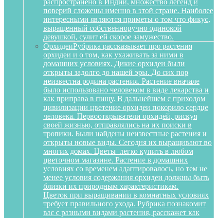
распространено в Индии, множество легенд и
поверий сложены именно в этой стране. Наиболее
интересными являются приметы о том что фикус,
выращенный собственноручно одинокой
девушкой, сулит ей скорое замужество.
Орхидеи
Рубрика рассказывает про растения
орхидеи и о том, как ухаживать за ними в
домашних условиях. Дикие орхидеи были
открыты задолго до нашей эры. До сих пор
неизвестна родина растения. Растение вначале
было использовано человеком в виде лекарства и
как приправа в пищу. В дальнейшем с приходом
цивилизации цветение орхидеи покорило сердце
человека. Первооткрыватели орхидей, рискуя
своей жизнью, отправлялись на их поиски в
тропики. Были найдены неизвестные растения и
открыты новые виды. Сегодня их выращивают во
многих домах. Цветы легко купить в любом
цветочном магазине. Растение в домашних
условиях со временем адаптировалось, но тем не
менее условия содержания орхидеи должны быть
близки их природным характеристикам.
Цветок при выращивании в комнатных условиях
требует правильного ухода. Рубрика познакомит
вас с разными видами растения, расскажет как