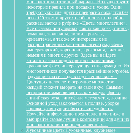
многолетники отличный вариант. Но существуют
некоторые правила при посадке и уходе. Одни
требуют укрытие, другие прекрасно обходятся без
него. Об этом и других особенностях подробно
рассказывается в рубрике «Цветы многолетние».
Все о самых популярных, таких как: розы, пионы,
ромашки, тюльпаны, лилии, крокусы,
хризантемы, а так же об интересных не
распространенных растениях: агератум, рябчик
императорский, кореопсис, крокосмия, лиатрис,
немезия и многих других. Здесь вы найдете
каталог разных видов цветов с названиями,
красочные фото, интересующую информацию. Из
многолетников получаются красивейшие клумбы,
радующие глаз из года в год в теплое время.
Цветущих целое лето огромное множество,
каждый сможет выбрать на свой вкус. Самыми
неприхотливыми являются: кампанула, флокс,
английская роза, гипсофила метельчатая, лозинка.
Основной уход заключается в поливе, уборке
сорняков, цветущие обязательно удобрять.
Изучайте информацию представленную ниже и
выбирайте самые лучшие композиции для дачи из
многолетних цветов представленных…
Луковичные цветы
Луковичные, клубневые,