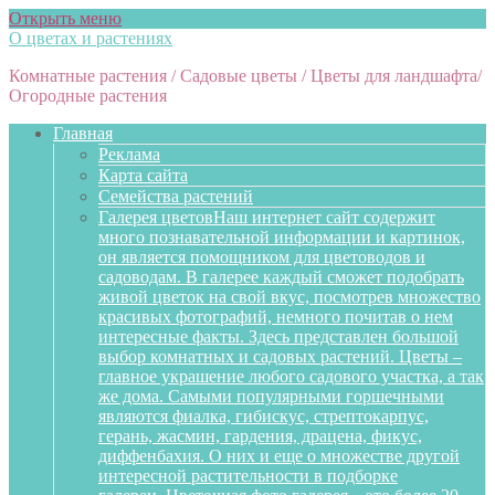
Открыть меню
О цветах и растениях
Комнатные растения / Садовые цветы / Цветы для ландшафта/
Огородные растения
Главная
Реклама
Карта сайта
Семейства растений
Галерея цветов
Наш интернет сайт содержит
много познавательной информации и картинок,
он является помощником для цветоводов и
садоводам. В галерее каждый сможет подобрать
живой цветок на свой вкус, посмотрев множество
красивых фотографий, немного почитав о нем
интересные факты. Здесь представлен большой
выбор комнатных и садовых растений. Цветы –
главное украшение любого садового участка, а так
же дома. Самыми популярными горшечными
являются фиалка, гибискус, стрептокарпус,
герань, жасмин, гардения, драцена, фикус,
диффенбахия. О них и еще о множестве другой
интересной растительности в подборке