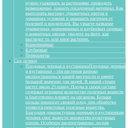
нужно ухаживать за растениями, проводить
размножение, хранить посадочный материал. Как
выполнять выгонку луковичных цветов в
домашних условиях и защищать растения от
болезней и вредителей. Вы узнаете название
луковичных, корневищных и клубневых садовых
и комнатных цветов, увидите на фото, как
выглядит то, или иное растение.
Корневищные
Клубневые
Первоцветы
Сад, огород
Плодовые деревья и кустарники
Плодовые деревья
и кустарники – эти растения широко
распространены в нашей местности и имеют
большой значение для людей. В нашей стране
растет около 25 пород. Плоды в своем составе
содержат огромное количество полезных веществ
и благотворно влияют на организм. Больше
пользы приносит свежий плод, при обработке
теряются некоторые полезные вещества.
Благодаря дикорастущим деревьям и кустарникам
человек смог вывести множество культурных
сортов. Особенно распространены: лесная
земляника, дикая яблоня, рябина, шиповник,