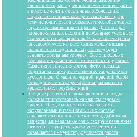
клюква. Которые с древних времен используются
в качестве лечения различных заболеваний.
Служат источником камеди и смол, благодаря
чему используются в фармацевтической, а так же
других промышленных отраслях. Для посадки
плодово-ягодных растений необходимо учесть все
особенности выращивания. Условия размещения
на садовом участке, расстояния между видами,
правильное соседство и тогда огород будет
радовать обильным урожаем. Всё о плодовых
деревьях и кустарниках читайте в этой рубрике.
Названия и описания сортов, фото, посадка,
подготовка к зиме, размножение, уход, болезни
кустарников. О малине, черной, красной, белой
смородине, винограде, клубнике, жимолости,
крыжовнике, голубике, киви.
Ягодные растения
Ягодные растения и ягоды
должны присутствовать на каждом садовом
участке. Плоды можно назвать сладкими
натуральными витаминами. В их составе
содержаться органические кислоты, дубильные
вещества, минеральные соли, сахара и различные
витамины. При регулярном употреблении
повышается иммунитет, улучшается работа