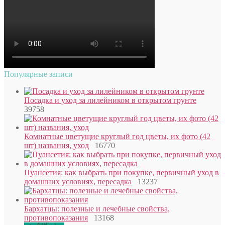
Популярные записи
Посадка и уход за лилейником в открытом грунте
39758
Комнатные цветущие круглый год цветы, их фото (42
шт) названия, уход
16770
Пуансетия: как выбрать при покупке, первичный уход в
домашних условиях, пересадка
13237
Бархатцы: полезные и лечебные свойства,
противопоказания
13168