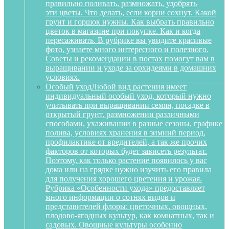
правильно поливать, размножать, удобрять
эти цветы. Что делать, если корни сохнут. Какой
грунт и горшок нужны. Как выбрать правильно
цветок в магазине при покупке. Как и когда
пересаживать. В рубрике вы увидите красивые
фото, узнаете много интересного и полезного.
Советы и рекомендации в постах помогут вам в
выращивании и уходе за орхидеями в домашних
условиях.
Особый уход
Любой вид растения имеет
индивидуальный особый уход, который нужно
учитывать при выращивании семян, посадке в
открытый грунт, размножении различными
способами, ухаживании в разные сезоны, графике
полива, условиях хранения в зимний период,
профилактике от вредителей, а так же прочих
факторов от которых будет зависеть результат.
Поэтому, как только растение появилось у вас
дома или на грядке нужно изучить его правила
для получения хорошего цветения и урожая.
Рубрика «Особенности ухода» предоставляет
много информации о сотнях видов и
представителей флоры: цветочных, овощных,
плодово-ягодных культур, как комнатных, так и
садовых. Овощные культуры особенно