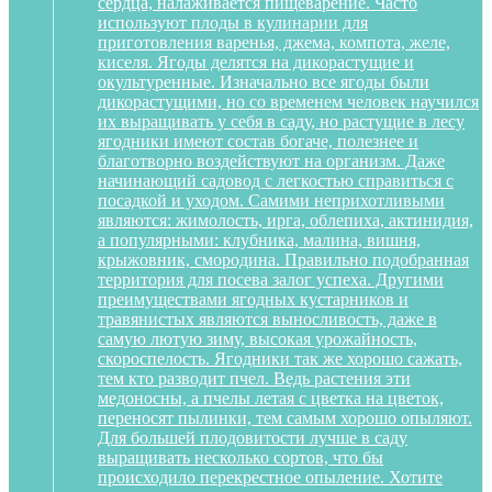
сердца, налаживается пищеварение. Часто
используют плоды в кулинарии для
приготовления варенья, джема, компота, желе,
киселя. Ягоды делятся на дикорастущие и
окультуренные. Изначально все ягоды были
дикорастущими, но со временем человек научился
их выращивать у себя в саду, но растущие в лесу
ягодники имеют состав богаче, полезнее и
благотворно воздействуют на организм. Даже
начинающий садовод с легкостью справиться с
посадкой и уходом. Самими неприхотливыми
являются: жимолость, ирга, облепиха, актинидия,
а популярными: клубника, малина, вишня,
крыжовник, смородина. Правильно подобранная
территория для посева залог успеха. Другими
преимуществами ягодных кустарников и
травянистых являются выносливость, даже в
самую лютую зиму, высокая урожайность,
скороспелость. Ягодники так же хорошо сажать,
тем кто разводит пчел. Ведь растения эти
медоносны, а пчелы летая с цветка на цветок,
переносят пылинки, тем самым хорошо опыляют.
Для большей плодовитости лучше в саду
выращивать несколько сортов, что бы
происходило перекрестное опыление. Хотите