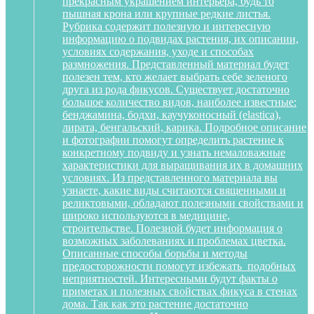
прекрасным украшением интерьера, будь то
пышная крона или крупные редкие листья.
Рубрика содержит полезную и интересную
информацию о подвидах растения, их описании,
условиях содержания, уходе и способах
размножения. Представленный материал будет
полезен тем, кто желает выбрать себе зеленого
друга из рода фикусов. Существует достаточно
большое количество видов, наиболее известные:
бенджамина, бодхи, каучуконосный (elastica),
лирата, бенгальский, карика. Подробное описание
и фотографии помогут определить растение к
конкретному подвиду и узнать немаловажные
характеристики для выращивания их в домашних
условиях. Из представленного материала вы
узнаете, какие виды считаются священными и
реликтовыми, обладают полезными свойствами и
широко используются в медицине,
строительстве. Полезной будет информация о
возможных заболеваниях и проблемах цветка.
Описанные способы борьбы и методы
предосторожности помогут избежать подобных
неприятностей. Интересными будут факты о
приметах и полезных свойствах фикуса в стенах
дома. Так как это растение достаточно