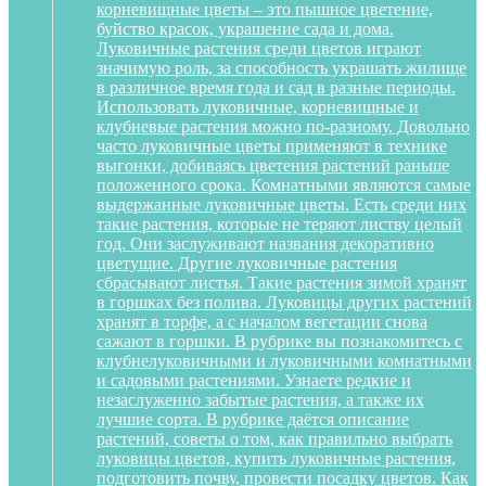
корневищные цветы – это пышное цветение,
буйство красок, украшение сада и дома.
Луковичные растения среди цветов играют
значимую роль, за способность украшать жилище
в различное время года и сад в разные периоды.
Использовать луковичные, корневищные и
клубневые растения можно по-разному. Довольно
часто луковичные цветы применяют в технике
выгонки, добиваясь цветения растений раньше
положенного срока. Комнатными являются самые
выдержанные луковичные цветы. Есть среди них
такие растения, которые не теряют листву целый
год. Они заслуживают названия декоративно
цветущие. Другие луковичные растения
сбрасывают листья. Такие растения зимой хранят
в горшках без полива. Луковицы других растений
хранят в торфе, а с началом вегетации снова
сажают в горшки. В рубрике вы познакомитесь с
клубнелуковичными и луковичными комнатными
и садовыми растениями. Узнаете редкие и
незаслуженно забытые растения, а также их
лучшие сорта. В рубрике даётся описание
растений, советы о том, как правильно выбрать
луковицы цветов, купить луковичные растения,
подготовить почву, провести посадку цветов. Как