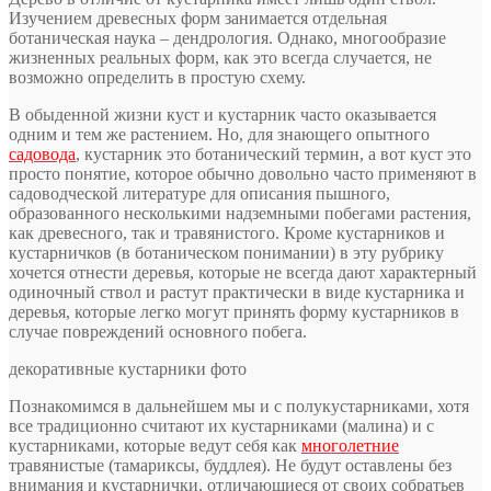
Изучением древесных форм занимается отдельная
ботаническая наука – дендрология. Однако, многообразие
жизненных реальных форм, как это всегда случается, не
возможно определить в простую схему.
В обыденной жизни куст и кустарник часто оказывается
одним и тем же растением. Но, для знающего опытного
садовода
, кустарник это ботанический термин, а вот куст это
просто понятие, которое обычно довольно часто применяют в
садоводческой литературе для описания пышного,
образованного несколькими надземными побегами растения,
как древесного, так и травянистого. Кроме кустарников и
кустарничков (в ботаническом понимании) в эту рубрику
хочется отнести деревья, которые не всегда дают характерный
одиночный ствол и растут практически в виде кустарника и
деревья, которые легко могут принять форму кустарников в
случае повреждений основного побега.
декоративные кустарники фото
Познакомимся в дальнейшем мы и с полукустарниками, хотя
все традиционно считают их кустарниками (малина) и с
кустарниками, которые ведут себя как
многолетние
травянистые (тамариксы, буддлея). Не будут оставлены без
внимания и кустарнички, отличающиеся от своих собратьев