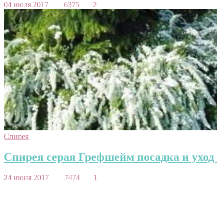
04 июля 2017
6375
2
Спирея
Спирея серая Грефшейм посадка и уход 
24 июня 2017
7474
1