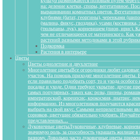
культур размножаются половым путем через се
на: деление клетки, споры, вегетативное. По
выращивании комнатных цветов. Вегетативный
клубнями (батат, георгины), черенками (шипов
(малина, фикус, гвоздика), усами (костяника
(тюльпаны, лук), корневищем (пион, ирис). 
чем не отличающееся от материнского. Как у
растений разными методиками в этой рубрике
Подкормка
Растения в интерьере
Цветы
Цветы однолетние и двухлетние
Многолетние цветы
Все огородники любят садовые 
участок. На помощь приходят многолетние цветы. Ве
если правильно подобрать сорт, то и ухода особог
посадке и уходе. Одни требуют укрытие, другие пре
самых популярных, таких как: розы, пионы, ромашк
императорский, кореопсис, крокосмия, лиатрис, не
информацию. Из многолетников получаются красиве
выбрать на свой вкус. Самыми неприхотливыми явля
сорняков, цветущие обязательно удобрять. Изучай
представленных…
Луковичные цветы
Луковичные, клубневые, корневи
значимую роль, за способность украшать жилище в 
разному. Довольно часто луковичные цветы приме