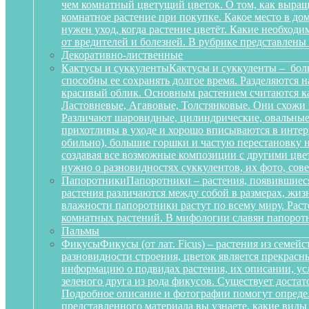
чем комнатный цветущий цветок. О том, как выращ
комнатное растение при покупке. Какое место в д
нужен уход, когда растение цветёт. Какие необход
от вредителей и болезней. В рубрике представлены
Декоративно-лиственные
Кактусы и суккуленты
Кактусы и суккуленты – бол
способны ее сохранять долгое время. Разделяются 
красивый облик. Основным растением считаются ка
Ластовневые, Агавовые, Толстянковые. Они схожи 
Различают шаровидные, цилиндрические, овальные,
прихотливы в уходе и хорошо вписываются в интерь
обильно), большие горшки и частую перестановку н
создавая все возможные композиции с другими цвет
нужно о разновидностях суккулентов, их фото, сов
Папоротники
Папоротники – растения, появившиеся
растения различаются между собой в размерах, жи
влажности папоротники растут по всему миру. Рас
комнатных растений. В мифологии славян папоротн
Пальмы
Фикусы
Фикусы (от лат. Ficus) – растения из семе
разновидности строения, цветок является прекрас
информацию о подвидах растения, их описании, усл
зеленого друга из рода фикусов. Существует достат
Подробное описание и фотографии помогут определ
представленного материала вы узнаете, какие вид