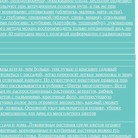
ьцой, оплодотворение, образование плода. Бесполое разделяют
пользуют при затрудненном половом пути, а так же при
корневыми: отпрысками (облепиха, малина, мята, астра),
); • стеблями: прививкой (яблоня, слива, вишня), отводками
ными побегами: клубнями (картофель, топинамбур), луковицами
ого метода можно воспроизводить только неизменный вид, ни
более 40 написано много полезной информации о размножении
жны всегда, чем больше, тем лучше и красивее садовый
озиться с рассадой, легко переносят легкие заморозки и зиму,
ики отличный вариант. Но существуют некоторые правила при
обно рассказывается в рубрике «Цветы многолетние». Все о
ых не распространенных растениях: агератум, рябчик
цветов с названиями, красочные фото, интересующую
етущих целое лето огромное множество, каждый сможет
я, лозинка. Основной уход заключается в поливе, уборке
композиции для дачи из многолетних цветов
 сада и дома. Луковичные растения среди цветов играют
уковичные, корневищные и клубневые растения можно по-
положенного срока. Комнатными являются самые выдержанные