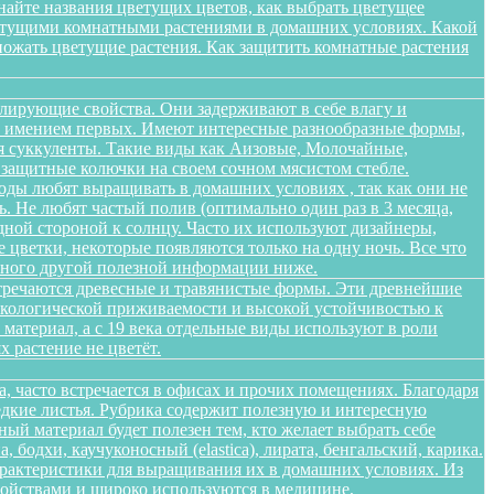
найте названия цветущих цветов, как выбрать цветущее
цветущими комнатными растениями в домашних условиях. Какой
множать цветущие растения. Как защитить комнатные растения
лирующие свойства. Они задерживают в себе влагу и
 не имением первых. Имеют интересные разнообразные формы,
я суккуленты. Такие виды как Аизовые, Молочайные,
 защитные колючки на своем сочном мясистом стебле.
оды любят выращивать в домашних условиях , так как они не
. Не любят частый полив (оптимально один раз в 3 месяца,
дной стороной к солнцу. Часто их используют дизайнеры,
цветки, некоторые появляются только на одну ночь. Все что
 много другой полезной информации ниже.
стречаются древесные и травянистые формы. Эти древнейшие
 экологической приживаемости и высокой устойчивостью к
атериал, а с 19 века отдельные виды используют в роли
 растение не цветёт.
а, часто встречается в офисах и прочих помещениях. Благодаря
едкие листья. Рубрика содержит полезную и интересную
ый материал будет полезен тем, кто желает выбрать себе
бодхи, каучуконосный (elastica), лирата, бенгальский, карика.
арактеристики для выращивания их в домашних условиях. Из
войствами и широко используются в медицине,