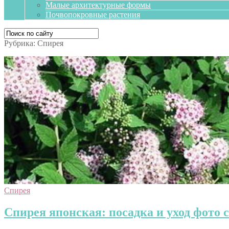
Малые архитектурные формы
Почвопокровные растения
Рубрика:
Спирея
Спирея
Спирея японская: посадка и уход фото 