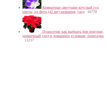
Комнатные цветущие круглый год
цветы, их фото (42 шт) названия, уход
16770
Пуансетия: как выбрать при покупке,
первичный уход в домашних условиях, пересадка
13237