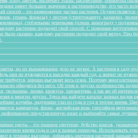
мя, плод, цветок. Включает этапы: расцветание, обработка пыл
следние имеет большое значение в растениеводстве, его часто ис
 способ – это размножение частью растения. Осуществляется: • 
ник, герань, флоксы); • листом (стрептокарпус, каланхоэ, лилия
, земляника), стеблевыми черенками (плющ, виноград); • подзем
Каждому растению подходит свой способ. С помощью вегетативн
же было сказано, каждому растению подходит свой метод. Про 
.
цветы, но их выращивание дело не легкое. А растения в саду ну
дь они не нуждаются в высадке каждый год, а значит не нужно в
о не требуется, хорошо выглядят весь сезон. Поэтому многолетн
красно обходятся без него. Об этом и других особенностях подр
и, тюльпаны, лилии, крокусы, хризантемы, а так же об интересн
мезия и многих других. Здесь вы найдете каталог разных видов 
йшие клумбы, радующие глаз из года в год в теплое время. Цв
ются: кампанула, флокс, английская роза, гипсофила метельчата
те информацию представленную ниже и выбирайте самые лучшие 
щные цветы – это пышное цветение, буйство красок, украшение
различное время года и сад в разные периоды. Использовать л
няют в технике выгонки, добиваясь цветения растений раньше 