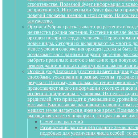
строительстве. Полезной будет информация о воз
неприятностей. Интересными будут факты о примета
поверий сложены именно в этой стране. Наиболее 
замужество.
Орхидеи
Рубрика рассказывает про растения орхиде
неизвестна родина растения. Растение вначале был
орхидеи покорило сердце человека. Первооткрыват
новые виды. Сегодня их выращивают во многих дом
менее условия содержания орхидеи должны быть бл
познакомит вас с разными видами растения, расскаж
выбрать правильно цветок в магазине при покупке.
рекомендации в постах помогут вам в выращивании
Особый уход
Любой вид растения имеет индивидуа
способами, ухаживании в разные сезоны, графике п
результат. Поэтому, как только растение появилось
предоставляет много информации о сотнях видов и
особенно придирчивы к условиям. Их нельзя садить 
вредителей, что приводит к уменьшению урожайност
местами. Важно так же расположить овощи, там где
мешают земле нагреться в дневное время. Помимо 
выращивая является подкормка, которая так же им
Семейства растений
Размножение растений
На планете Земля насч
подобных для увеличения числа особей, то е