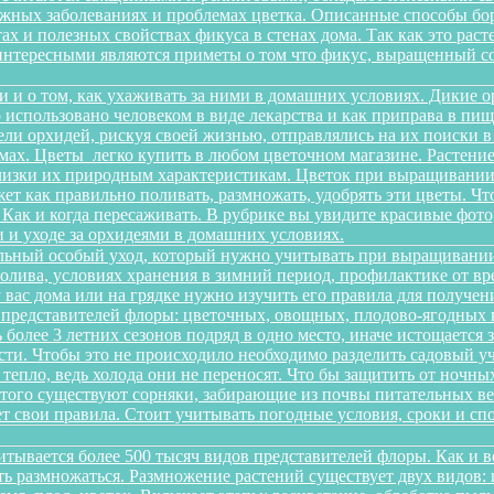
можных заболеваниях и проблемах цветка. Описанные способы б
х и полезных свойствах фикуса в стенах дома. Так как это рас
интересными являются приметы о том что фикус, выращенный со
и и о том, как ухаживать за ними в домашних условиях. Дикие 
о использовано человеком в виде лекарства и как приправа в п
ели орхидей, рискуя своей жизнью, отправлялись на их поиски 
ах. Цветы легко купить в любом цветочном магазине. Растение 
изки их природным характеристикам. Цветок при выращивании 
ет как правильно поливать, размножать, удобрять эти цветы. Чт
 Как и когда пересаживать. В рубрике вы увидите красивые фото
 и уходе за орхидеями в домашних условиях.
льный особый уход, который нужно учитывать при выращивании
олива, условиях хранения в зимний период, профилактике от вре
 у вас дома или на грядке нужно изучить его правила для получ
 представителей флоры: цветочных, овощных, плодово-ягодных к
более 3 летних сезонов подряд в одно место, иначе истощается 
и. Чтобы это не происходило необходимо разделить садовый уча
 тепло, ведь холода они не переносят. Что бы защитить от ночн
этого существуют сорняки, забирающие из почвы питательных ве
еет свои правила. Стоит учитывать погодные условия, сроки и 
итывается более 500 тысяч видов представителей флоры. Как и 
сть размножаться. Размножение растений существует двух видов: