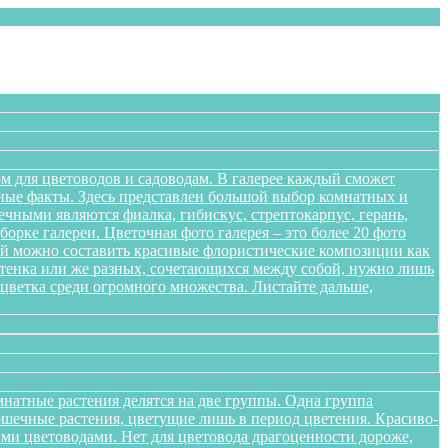
м для цветоводов и садоводам. В галерее каждый сможет
сные факты. Здесь представлен большой выбор комнатных и
чными являются фиалка, гибискус, стрептокарпус, герань,
орке галереи. Цветочная фото галерея – это более 20 фото
ений можно составить красивые флористические композиции как
оттенка или же разных, сочетающихся между собой, нужно лишь
цветка среди огромного множества. Листайте дальше,
натные растения делятся на две группы. Одна группа
ршечные растения, цветущие лишь в период цветения. Красиво-
ми цветоводами. Нет для цветовода драгоценности дороже,