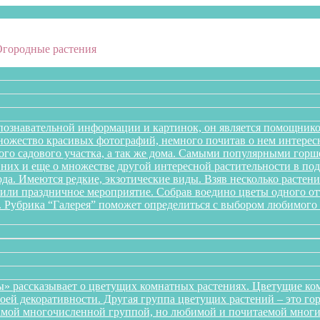
Огородные растения
познавательной информации и картинок, он является помощнико
множество красивых фотографий, немного почитав о нем интере
го садового участка, а так же дома. Самыми популярными горше
них и еще о множестве другой интересной растительности в подб
года. Имеются редкие, экзотические виды. Взяв несколько раст
л или праздничное мероприятие. Собрав воедино цветы одного 
. Рубрика “Галерея” поможет определиться с выбором любимого 
» рассказывает о цветущих комнатных растениях. Цветущие ком
оей декоративности. Другая группа цветущих растений – это го
самой многочисленной группой, но любимой и почитаемой многи