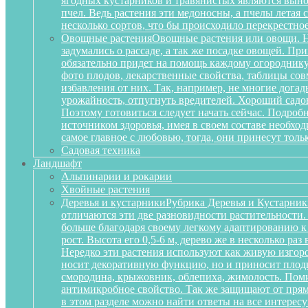
ягодных кустарников и травянистых являются вынос
пчел. Ведь растения эти медоносны, а пчелы летая
несколько сортов, что бы происходило перекрестное
Овощные растения
Овощные растения или овощи. Не
задумались о рассаде, а так же посадке овощей. П
обязательно придет на помощь каждому огороднику
фото плодов, лекарственные свойства, таблицы сов
избавления от них. Так, например, не многие дога
урожайность, отпугнуть вредителей. Хороший садов
Поэтому готовиться следует начать сейчас. Подробн
источником здоровья, имея в своем составе необх
самое главное с любовью, тогда, они принесут тольк
Садовая техника
Ландшафт
Альпинарии и рокарии
Хвойные растения
Деревья и кустарники
Рубрика Деревья и Кустарник
отличаются эти две разновидности растительности
больше благодаря своему легкому адаптированию к
рост. Высота его 0,5-6 м, дерево же в несколько р
Нередко эти растения используют как живую изгоро
носит декоративную функцию, но и приносит плоды
смородина, крыжовник, облепиха, жимолость. Поми
антимикробное свойство. Так же защищают от прям
в этом разделе можно найти ответы на все интерес