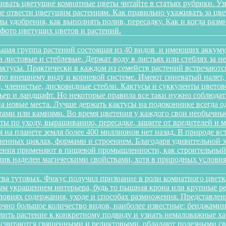
ивать цветущие комнатные цветы читайте в статьях рубрики. Уз
оме отвести цветущим растениям. Как правильно ухаживать за 
имы удобрения, как выполнять полив, пересадку. Как и когда раз
 фото цветущих цветов и растений.
ьшая группа растений состоящая из 40 видов и имеющих аккуму
на листовые и стеблевые. Держат воду в листьях или стеблях за
ктусы. Практически в каждом из семейств растений встречаютс
по внешнему виду и корневой системе. Имеют синеватый налет,
 членистые, дисковидные стебли. Кактусы и суккуленты цветов
ер и ландшафт. Но некоторые правила все таки нужно соблюдать
а новые места. Лучше держать кактусы на подоконнике всегда о
ами или камнями. Во время цветения у каждого свои необычные 
еты по уходу, выращиванию, пересадке, защите от вредителей и
 на планете земля более 400 миллионов нет назад. В природе в
зненных циклах, формами и строением. Благодаря удивительной
тения применяют в пищевой промышленности, как строительный м
ик наделен магическими свойствами, хотя в природных условиях
йства тутовых. Фикус получил признание в роли комнатного цветк
ным украшением интерьера, будь то пышная крона или крупные р
овиях содержания, уходе и способах размножения. Представленн
очно большое количество видов, наиболее известные: бенджамина, 
ить растение к конкретному подвиду и узнать немаловажные х
ы считаются священными и реликтовыми, обладают полезными с