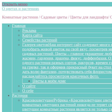
Открыть меню
О цветах и растениях
Комнатные растения / Садовые цветы / Цветы для ландшафта/ 
Главная
Реклама
Карта сайта
Семейства растений
Галерея цветов
Наш интернет сайт содержит много 
подобрать живой цветок на свой вкус, посмотрев 
садовых растений. Цветы – главное украшение любо
жасмин, гардения, драцена, фикус, диффенбахия. О 
одного растения разных сортов, ракурсов, времен 
на грядке, так и оформив прекрасный букет на сто
дать волю фантазии, почувствовать себя флористом
наслаждайтесь просмотром красочных фото.
Цветы в моём доме
О сайте
О себе
Растения
Красивоцветущие
Рубрика «Красивоцветущие цветы
комнатных цветущих растений никогда не теряет св
цветущие комнатные растения является не только 