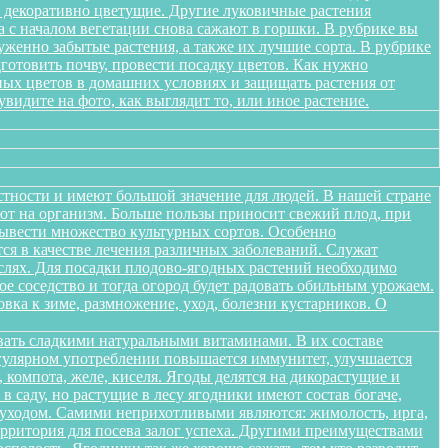
я декоративно цветущие. Другие луковичные растения
а с началом вегетации снова сажают в горшки. В рубрике вы
женно забытые растения, а также их лучшие сорта. В рубрике
дготовить почву, провести посадку цветов. Как нужно
ных цветов в домашних условиях и защищать растения от
идите на фото, как выглядит то, или иное растение.
стности и имеют большой значение для людей. В нашей стране
яют на организм. Больше пользы приносит свежий плод, при
вывести множество культурных сортов. Особенно
тся в качестве лечения различных заболеваний. Служат
слях. Для посадки плодово-ягодных растений необходимо
е соседство и тогда огород будет радовать обильным урожаем.
овка к зиме, размножение, уход, болезни кустарников. О
вать сладкими натуральными витаминами. В их составе
егулярном употреблении повышается иммунитет, улучшается
 компота, желе, киселя. Ягоды делятся на дикорастущие и
 саду, но растущие в лесу ягодники имеют состав богаче,
и уходом. Самими неприхотливыми являются: жимолость, ирга,
ерритория для посева залог успеха. Другими преимуществами