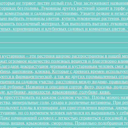
 которые не теряют листву целый год. Они заслуживают названи
 горшках без полива. Луковицы других растений хранят в торфе, 
 комнатными и садовыми растениями. Узнаете редкие и незаслу
ильно выбрать луковицы цветов, купить луковичные растения, по
 хранить посадочный материал. Как выполнять выгонку лукович
ичных, корневищных и клубневых садовых и комнатных цветов, ув
 кустарники – эти растения широко распространены в нашей ме
ержат огромное количество полезных веществ и благотворно вли
 Благодаря дикорастущим деревьям и кустарникам человек смог 
рябина, шиповник, клюква. Которые с древних времен использую
зуются в фармацевтической, а так же других промышленных отра
ещения на садовом участке, расстояния между видами, правильно
той рубрике. Названия и описания сортов, фото, посадка, подгот
аде, клубнике, жимолости, крыжовнике, голубике, киви.
ы присутствовать на каждом садовом участке. Плоды можно наз
ества, минеральные соли, сахара и различные витамины. При р
спользуют плоды в кулинарии для приготовления варенья, джема,
тущими, но со временем человек научился их выращивать у себя в
. Даже начинающий садовод с легкостью справиться с посадкой 
алина, вишня, крыжовник, смородина. Правильно подобранная т