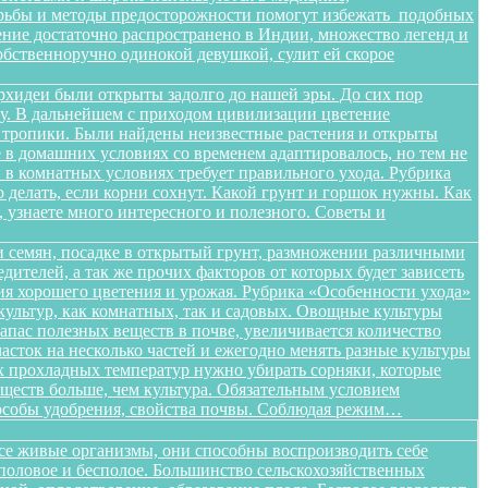
орьбы и методы предосторожности помогут избежать подобных
тение достаточно распространено в Индии, множество легенд и
бственноручно одинокой девушкой, сулит ей скорое
орхидеи были открыты задолго до нашей эры. До сих пор
ищу. В дальнейшем с приходом цивилизации цветение
в тропики. Были найдены неизвестные растения и открыты
в домашних условиях со временем адаптировалось, но тем не
в комнатных условиях требует правильного ухода. Рубрика
о делать, если корни сохнут. Какой грунт и горшок нужны. Как
, узнаете много интересного и полезного. Советы и
 семян, посадке в открытый грунт, размножении различными
дителей, а так же прочих факторов от которых будет зависеть
ения хорошего цветения и урожая. Рубрика «Особенности ухода»
ультур, как комнатных, так и садовых. Овощные культуры
запас полезных веществ в почве, увеличивается количество
сток на несколько частей и ежегодно менять разные культуры
ых прохладных температур нужно убирать сорняки, которые
ществ больше, чем культура. Обязательным условием
способы удобрения, свойства почвы. Соблюдая режим…
все живые организмы, они способны воспроизводить себе
 половое и бесполое. Большинство сельскохозяйственных