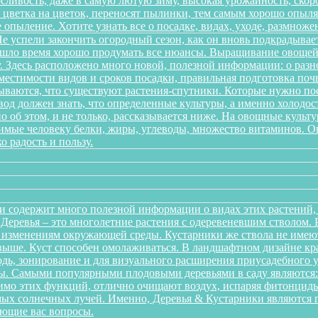
ливость, даже в самую лютую зиму, высокая урожайность, скоро
 с цветка на цветок, переносят пылинки, тем самым хорошо опы
 опыление. Хотите узнать все о посадке, видах, уходе, размноже
 успели закончить огородный сезон, как он вновь подкрадывает
ришло время хорошо продумать все нюансы. Выращивание овощей 
. Здесь расположено много новой, полезной информации: о разн
местимости видов и сроков посадки, правильная подготовка почв
дываются, что существуют растения-спутники. Которые нужно пос
од должен знать, что определенные культуры, а именно холодост
о об этом, и не только, рассказывается ниже. На овощные культ
одимые человеку белки, жиры, углеводы, множество витаминов. 
о радость и пользу.
и содержит много полезной информации о видах этих растений, п
. Деревья – это многолетние растения с одеревеневшим стволом
 изменениям окружающей среды. Кустарники же ствола не имеют,
аз выше. Куст способен омолаживаться. В ландшафтном дизайне к
дь, зонирование и для визуального расширения приусадебного у
. Самыми популярными плодовыми деревьями в саду являются: я
мо этих функций, отлично очищают воздух, испаряя фитонциды
ых солнечных лучей. Именно, Деревья & Кустарники являются г
ующие вас вопросы.