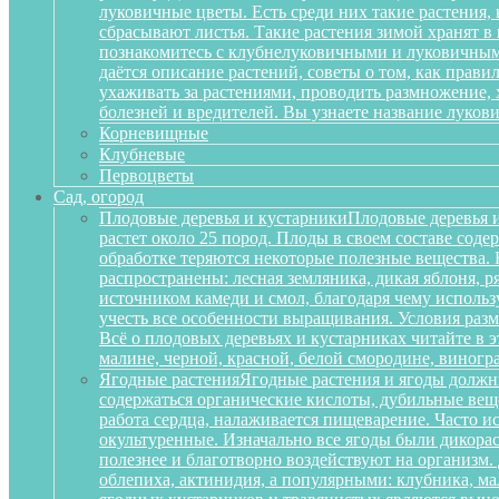
луковичные цветы. Есть среди них такие растения,
сбрасывают листья. Такие растения зимой хранят в
познакомитесь с клубнелуковичными и луковичными
даётся описание растений, советы о том, как прав
ухаживать за растениями, проводить размножение,
болезней и вредителей. Вы узнаете название луков
Корневищные
Клубневые
Первоцветы
Сад, огород
Плодовые деревья и кустарники
Плодовые деревья и
растет около 25 пород. Плоды в своем составе сод
обработке теряются некоторые полезные вещества.
распространены: лесная земляника, дикая яблоня, 
источником камеди и смол, благодаря чему исполь
учесть все особенности выращивания. Условия разм
Всё о плодовых деревьях и кустарниках читайте в э
малине, черной, красной, белой смородине, виногр
Ягодные растения
Ягодные растения и ягоды должн
содержаться органические кислоты, дубильные вещ
работа сердца, налаживается пищеварение. Часто и
окультуренные. Изначально все ягоды были дикорас
полезнее и благотворно воздействуют на организм
облепиха, актинидия, а популярными: клубника, м