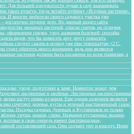
спелость. Ягодники так же хорошо сажать, тем кто разводит
ляют. Для большей плодовитости лучше в саду выращивать
нии таких культур, тогда читайте рубрику «Ягодные растения».
ся. И многие любители своего садового участка уже
– достаточно трудное дело. Но данный раздел сайта
овидностях овощных растений, список сортов, их отличия,
ы, оформление грядки, уход, названия болезней, способы
адить рядов, что бы помогать друг другу повысить
ойкие следует сажать в огород уже при температуре +2 С.
уры стоит обратить много внимания, ведь они являются
Овощные растения должны быть посажены по всем правилам, а
осадке, уходе, подготовке к зиме. Немногие знают, чем
. Разделяют лиственные и хвойные. Лиственные распространены
 ветви растут прямо из корня. Еще одним отличием является
расиво сочетают деревья, кусты и зеленый выстриженный газон.
частка. Посадка садовых Деревьев и Кустарников не только
блоня, груша, вишня, слива. Названия кустарника: малина,
, которые в свою очередь имеют бактерицидное,
лавной составляющей сада. Они создают уют и красоту. Ниже