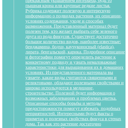
прекрасным украшением интерьера, будь то
пышная крона или крупные редкие листья.
Рубрика содержит полезную и интересную
информацию о подвидах растения, их описании,
условиях содержания, уходе и способах
размножения. Представленный материал будет
полезен тем, кто желает выбрать себе зеленого
друга из рода фикусов. Существует достаточно
большое количество видов, наиболее известные:
бенджамина, бодхи, каучуконосный (elastica),
лирата, бенгальский, карика. Подробное описание
и фотографии помогут определить растение к
конкретному подвиду и узнать немаловажные
характеристики для выращивания их в домашних
условиях. Из представленного материала вы
узнаете, какие виды считаются священными и
реликтовыми, обладают полезными свойствами и
широко используются в медицине,
строительстве. Полезной будет информация о
возможных заболеваниях и проблемах цветка.
Описанные способы борьбы и методы
предосторожности помогут избежать подобных
неприятностей. Интересными будут факты о
приметах и полезных свойствах фикуса в стенах
дома. Так как это растение достаточно