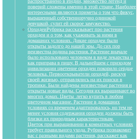
распространено в Индии, множество легенд и
поверий сложены именно в этой стране. Наиболее
интересными являются приметы о том что фикус,
выращенный собственноручно одинокой
девушкой, сулит ей скорое замужество.
Орхидеи
Рубрика рассказывает про растения
орхидеи и о том, как ухаживать за ними в
домашних условиях. Дикие орхидеи были
открыты задолго до нашей эры. До сих пор
неизвестна родина растения. Растение вначале
было использовано человеком в виде лекарства и
как приправа в пищу. В дальнейшем с приходом
цивилизации цветение орхидеи покорило сердце
человека. Первооткрыватели орхидей, рискуя
своей жизнью, отправлялись на их поиски в
тропики. Были найдены неизвестные растения и
открыты новые виды. Сегодня их выращивают во
многих домах. Цветы легко купить в любом
цветочном магазине. Растение в домашних
условиях со временем адаптировалось, но тем не
менее условия содержания орхидеи должны быть
близки их природным характеристикам.
Цветок при выращивании в комнатных условиях
требует правильного ухода. Рубрика познакомит
вас с разными видами растения, расскажет как