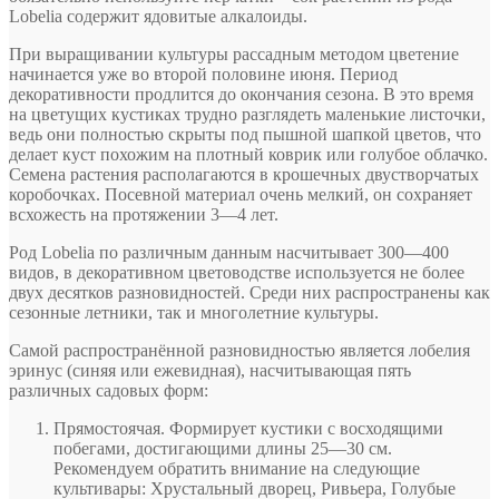
Lobelia содержит ядовитые алкалоиды.
При выращивании культуры рассадным методом цветение
начинается уже во второй половине июня. Период
декоративности продлится до окончания сезона. В это время
на цветущих кустиках трудно разглядеть маленькие листочки,
ведь они полностью скрыты под пышной шапкой цветов, что
делает куст похожим на плотный коврик или голубое облачко.
Семена растения располагаются в крошечных двустворчатых
коробочках. Посевной материал очень мелкий, он сохраняет
всхожесть на протяжении 3—4 лет.
Род Lobelia по различным данным насчитывает 300—400
видов, в декоративном цветоводстве используется не более
двух десятков разновидностей. Среди них распространены как
сезонные летники, так и многолетние культуры.
Самой распространённой разновидностью является лобелия
эринус (синяя или ежевидная), насчитывающая пять
различных садовых форм:
Прямостоячая. Формирует кустики с восходящими
побегами, достигающими длины 25—30 см.
Рекомендуем обратить внимание на следующие
культивары: Хрустальный дворец, Ривьера, Голубые