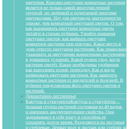
цветения. Красиво-цветущие комнатные растения
является не только самой многочисленной
группой, но любимой и почитаемой многими
цветоводами. Нет для цветовода драгоценности
дороже, чем комнатный цветущий цветок. О том,
как выращивать цветущие комнатные цветы
читайте в статьях рубрики. Узнайте названия
цветущих цветов, как выбрать цветущее
комнатное растение при покупке. Какое место в
доме отвести цветущим растениям. Как правильно
ухаживать за цветущими комнатными растениями
в домашних условиях. Какой нужен уход, когда
растение цветёт. Какие необходимы удобрения,
как выполнять полив, пересадку. Как и когда
размножать цветущие растения. Как защитить
комнатные растения от вредителей и болезней. В
рубрике представлены фото цветущих цветов и
растений.
Декоративно-лиственные
Кактусы и суккуленты
Кактусы и суккуленты –
большая группа растений состоящая из 40 видов
и имеющих аккумулирующие свойства. Они
задерживают в себе влагу и способны ее
сохранять долгое время. Разделяются на листовые
и стеблевые. Держат воду в листьях или стеблях за