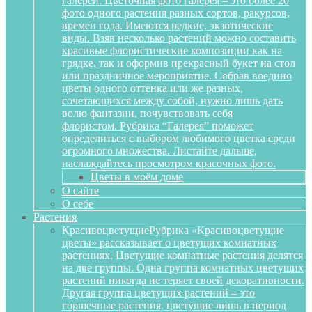
галереи. Цветочная фото галерея – это более 20
фото одного растения разных сортов, ракурсов,
времен года. Имеются редкие, экзотические
виды. Взяв несколько растений можно составить
красивые флористические композиции как на
грядке, так и оформив прекрасный букет на стол
или праздничное мероприятие. Собрав воедино
цветы одного оттенка или же разных,
сочетающихся между собой, нужно лишь дать
волю фантазии, почувствовать себя
флористом. Рубрика “Галерея” поможет
определиться с выбором любимого цветка среди
огромного множества. Листайте дальше,
наслаждайтесь просмотром красочных фото.
Цветы в моём доме
О сайте
О себе
Растения
Красивоцветущие
Рубрика «Красивоцветущие
цветы» рассказывает о цветущих комнатных
растениях. Цветущие комнатные растения делятся
на две группы. Одна группа комнатных цветущих
растений никогда не теряет своей декоративности.
Другая группа цветущих растений – это
горшечные растения, цветущие лишь в период