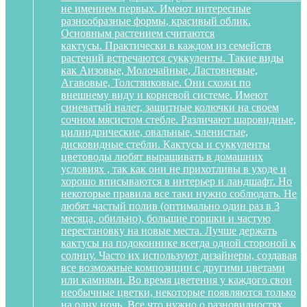
не имением первых. Имеют интересные
разнообразные формы, красивый облик.
Основным растением считаются
кактусы. Практически в каждом из семейств
растений встречаются суккуленты. Такие виды
как Аизовые, Молочайные, Ластовневые,
Агавовые, Толстянковые. Они схожи по
внешнему виду и корневой системе. Имеют
синеватый налет, защитные колючки на своем
сочном мясистом стебле. Различают шаровидные,
цилиндрические, овальные, членистые,
дисковидные стебли. Кактусы и суккуленты
цветоводы любят выращивать в домашних
условиях , так как они не прихотливы в уходе и
хорошо вписываются в интерьер и ландшафт. Но
некоторые правила все таки нужно соблюдать. Не
любят частый полив (оптимально один раз в 3
месяца, обильно), большие горшки и частую
перестановку на новые места. Лучше держать
кактусы на подоконнике всегда одной стороной к
солнцу. Часто их используют дизайнеры, создавая
все возможные композиции с другими цветами
или камнями. Во время цветения у каждого свои
необычные цветки, некоторые появляются только
на одну ночь. Все что нужно о разновидностях