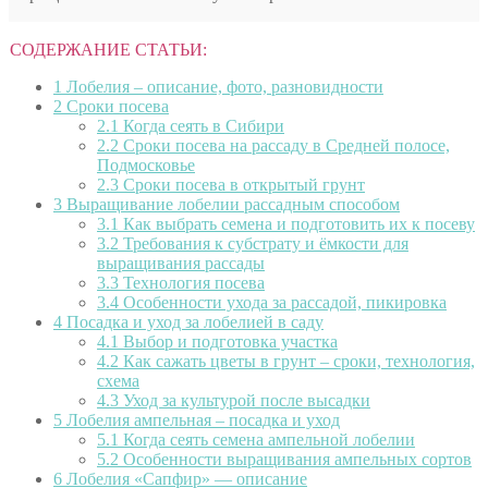
СОДЕРЖАНИЕ СТАТЬИ:
1
Лобелия – описание, фото, разновидности
2
Сроки посева
2.1
Когда сеять в Сибири
2.2
Сроки посева на рассаду в Средней полосе,
Подмосковье
2.3
Сроки посева в открытый грунт
3
Выращивание лобелии рассадным способом
3.1
Как выбрать семена и подготовить их к посеву
3.2
Требования к субстрату и ёмкости для
выращивания рассады
3.3
Технология посева
3.4
Особенности ухода за рассадой, пикировка
4
Посадка и уход за лобелией в саду
4.1
Выбор и подготовка участка
4.2
Как сажать цветы в грунт – сроки, технология,
схема
4.3
Уход за культурой после высадки
5
Лобелия ампельная – посадка и уход
5.1
Когда сеять семена ампельной лобелии
5.2
Особенности выращивания ампельных сортов
6
Лобелия «Сапфир» — описание