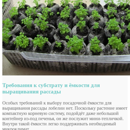
Требования к субстрату и ёмкости для
выращивания рассады
Особых требований к выбору посадочной ёмкости для
выращивания рассады лобелии нет. Поскольку растение имеет
компактную корневую систему, подойдёт даже небольшой
контейнер из-под печенья, он же послужит мини-тепличкой.
Внутри такой ёмкости легко поддерживать необходимый
микроклимат.