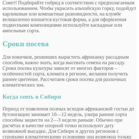
Совет! Подбирайте гибрид в соответствии с предполагаемым
использованием. Чтобы украсить альпийскую горку, подойдут
карликовые или компактные разновидности, на клумбе
великолепно впишется кустовая форма, а для оформления
подвесными композициями используйте каскадные или
ампельные сорта.
Сроки посева
Для новичков, решивших вырастить африканку рассадным
способом, важно знать, когда высевать семена на рассаду.
Сроки посева культуры зависят от многих факторов –
особенностей сорта, климата в регионе, желания получить
раннее цветение. Рассчитаем сроки посева для различных
климатических зон.
Когда сеять в Сибири
Период от появления полных всходов африканской гостьи до
бутонизации занимает 10—12 недель, ультра ранние сорта
способны зацвести на 2—3 недели раньше. Обычно при
расчётах в качестве опорной точки используют дату
возможной высадки. Для Сибири и других регионов с
суровыми климатическими условиями она возможна только