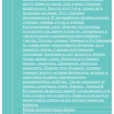
растут прямо из корня. Еще одним отличием
является рост. Высота его 0,5-6 м, дерево же в
несколько раз выше. Куст способен
омолаживаться. В ландшафтном дизайне красиво
сочетают деревья, кусты и зеленый
выстриженный газон. Нередко эти растения
используют как живую изгородь, зонирование и
для визуального расширения приусадебного
участка. Посадка садовых Деревьев и Кустарников
не только носит декоративную функцию, но и
приносит плоды. Самыми популярными
плодовыми деревьями в саду являются: яблоня,
груша, вишня, слива. Названия кустарника:
малина, смородина, крыжовник, облепиха,
жимолость. Помимо этих функций, отлично
очищают воздух, испаряя фитонциды, которые в
свою очередь имеют бактерицидное,
антимикробное свойство. Так же защищают от
прямых солнечных лучей. Именно, Деревья &
Кустарники являются главной составляющей сада.
Они создают уют и красоту. Ниже в этом разделе
можно найти ответы на все интересующие вас
вопросы.
Малые архитектурные формы