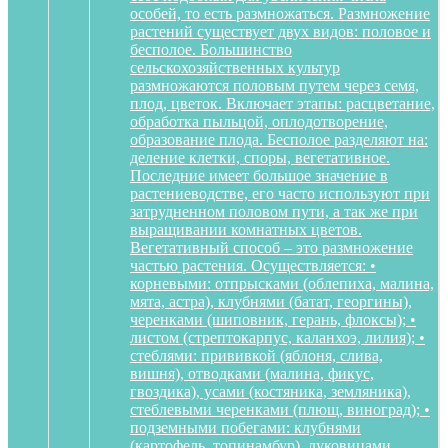
особей, то есть размножаться. Размножение
растений существует двух видов: половое и
бесполое. Большинство
сельскохозяйственных культур
размножаются половым путем через семя,
плод, цветок. Включает этапы: расцветание,
обработка пыльцой, оплодотворение,
образование плода. Бесполое разделяют на:
деление клетки, споры, вегетативное.
Последние имеет большое значение в
растениеводстве, его часто используют при
затрудненном половом пути, а так же при
выращивании комнатных цветов.
Вегетативный способ – это размножение
частью растения. Осуществляется: •
корневыми: отпрысками (облепиха, малина,
мята, астра), клубнями (батат, георгины),
черенками (шиповник, герань, флоксы); •
листом (стрептокарпус, каланхоэ, лилия); •
стеблями: прививкой (яблоня, слива,
вишня), отводками (малина, фикус,
гвоздика), усами (костяника, земляника),
стеблевыми черенками (плющ, виноград); •
подземными побегами: клубнями
(картофель, топинамбур), луковицами