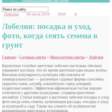
Почвопокровные растения
Лобелия
06 июля 2018
5828
0
Лобелия: посадка и уход,
фото, когда сеять семена в
грунт
Главная
»
Садовые цветы
»
Многолетние цветы
»
Лобелия
Крохотные голубые цветочки лобелии настолько обильно
укрывают кустики, что во время цветения едва видна зелень.
Высокая популярность культуры обусловлена её
универсальностью — различные садовые формы способны
украсить газон, клумбу, альпийскую горку, рокарий,
подвесные кашпо. Эффектная африканская гостья хорошо
сочетается с другими культурами, создавая
красочные
ансамбли. Статья поведает о растении лобелия посадка и уход
фото когда сеять семена, культивация рассады, посадка и уход
за культурой в саду. Также вы узнаете об особенностях
выращивания ампельных культиваров.