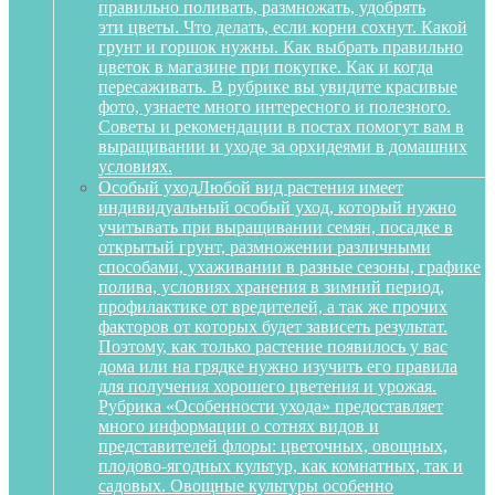
правильно поливать, размножать, удобрять
эти цветы. Что делать, если корни сохнут. Какой
грунт и горшок нужны. Как выбрать правильно
цветок в магазине при покупке. Как и когда
пересаживать. В рубрике вы увидите красивые
фото, узнаете много интересного и полезного.
Советы и рекомендации в постах помогут вам в
выращивании и уходе за орхидеями в домашних
условиях.
Особый уход
Любой вид растения имеет
индивидуальный особый уход, который нужно
учитывать при выращивании семян, посадке в
открытый грунт, размножении различными
способами, ухаживании в разные сезоны, графике
полива, условиях хранения в зимний период,
профилактике от вредителей, а так же прочих
факторов от которых будет зависеть результат.
Поэтому, как только растение появилось у вас
дома или на грядке нужно изучить его правила
для получения хорошего цветения и урожая.
Рубрика «Особенности ухода» предоставляет
много информации о сотнях видов и
представителей флоры: цветочных, овощных,
плодово-ягодных культур, как комнатных, так и
садовых. Овощные культуры особенно