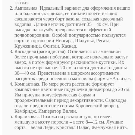
глазки.
Ампельная. Идеальный вариант для оформления кашпо
или балконных ящиков, её тонкие побеги изящно
свешиваются через борт вазона, создавая красочный
водопад. Длина веточек достигает 35—40 см. При
высадке на клумбу превращается в эффектный
почвопокровник. Особой популярностью пользуются
сорта и сортосерии Ниагара, Шалунья, Регата,
Кружевница, Фонтан, Каскад.
Каскадная (раскидистая). Отличается от ампельной
более прочными побегами, которые изначально растут
вверх, а потом формируют раскидистые кустики. Их
высота не превышает 20 см, а плети достигают длины
30—40 см. Представлена в широком ассортименте
расцветок среди посевного материала фирмы «Аэлита».
Компактная. По мере роста растение формирует
компактные цветочные подушечки диаметром до 20 см.
Им присуща полусферическая форма и
продолжительный период декоративности. Садоводы
отдали предпочтение сортам Королевский дворец,
Кембридж, Император Вилли.
Карликовая. Похожа на раскидистую, но имеет
меньшую высоту поросли – всего 8—12 см. Лучшие
сорта – Белая Леди, Кристалл Палас, Жемчужная нить.