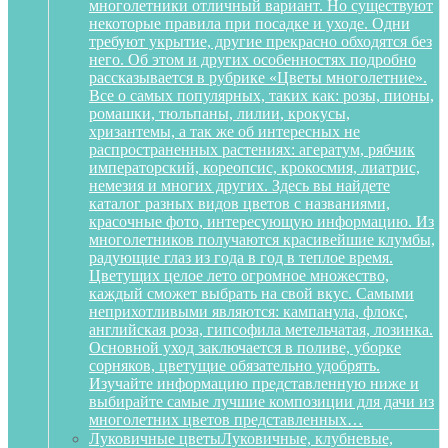
многолетники отличный вариант. Но существуют
некоторые правила при посадке и уходе. Одни
требуют укрытие, другие прекрасно обходятся без
него. Об этом и других особенностях подробно
рассказывается в рубрике «Цветы многолетние».
Все о самых популярных, таких как: розы, пионы,
ромашки, тюльпаны, лилии, крокусы,
хризантемы, а так же об интересных не
распространенных растениях: агератум, рябчик
императорский, кореопсис, крокосмия, лиатрис,
немезия и многих других. Здесь вы найдете
каталог разных видов цветов с названиями,
красочные фото, интересующую информацию. Из
многолетников получаются красивейшие клумбы,
радующие глаз из года в год в теплое время.
Цветущих целое лето огромное множество,
каждый сможет выбрать на свой вкус. Самыми
неприхотливыми являются: кампанула, флокс,
английская роза, гипсофила метельчатая, лозинка.
Основной уход заключается в поливе, уборке
сорняков, цветущие обязательно удобрять.
Изучайте информацию представленную ниже и
выбирайте самые лучшие композиции для дачи из
многолетних цветов представленных…
Луковичные цветы
Луковичные, клубневые,