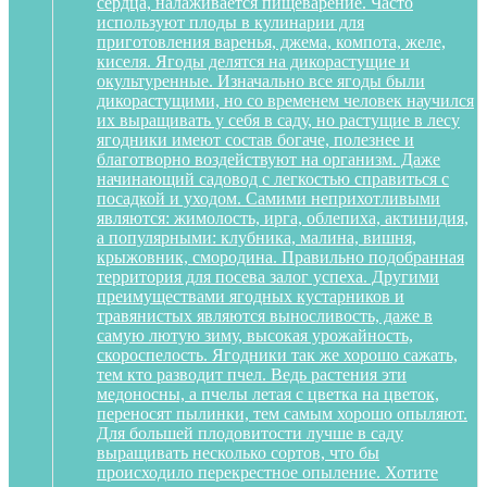
сердца, налаживается пищеварение. Часто
используют плоды в кулинарии для
приготовления варенья, джема, компота, желе,
киселя. Ягоды делятся на дикорастущие и
окультуренные. Изначально все ягоды были
дикорастущими, но со временем человек научился
их выращивать у себя в саду, но растущие в лесу
ягодники имеют состав богаче, полезнее и
благотворно воздействуют на организм. Даже
начинающий садовод с легкостью справиться с
посадкой и уходом. Самими неприхотливыми
являются: жимолость, ирга, облепиха, актинидия,
а популярными: клубника, малина, вишня,
крыжовник, смородина. Правильно подобранная
территория для посева залог успеха. Другими
преимуществами ягодных кустарников и
травянистых являются выносливость, даже в
самую лютую зиму, высокая урожайность,
скороспелость. Ягодники так же хорошо сажать,
тем кто разводит пчел. Ведь растения эти
медоносны, а пчелы летая с цветка на цветок,
переносят пылинки, тем самым хорошо опыляют.
Для большей плодовитости лучше в саду
выращивать несколько сортов, что бы
происходило перекрестное опыление. Хотите