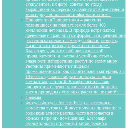
суккулентов, их фото, советы по уходу,
выращиванию, пересадке, защите от вредителей и
много другой полезной информации ниже.
Папоротники
Папоротники – растения,
появившиеся на планете земля более 400
миллионов нет назад. В природе встречаются
древесные и травянистые формы. Эти древнейшие
растения различаются между собой в размерах,
жизненных циклах, формами и строением.
Благодаря удивительной экологической
приживаемости и высокой устойчивостью к
влажности папоротники растут по всему миру.
Растения применяют в пищевой
промышленности, как строительный материал, а с
19 века отдельные виды используют в роли
комнатных растений. В мифологии славян
папоротник наделен магическими свойствами,
хотя в природных условиях растение не цветёт.
Пальмы
Фикусы
Фикусы (от лат. Ficus) – растения из
семейства тутовых. Фикус получил признание в
роли комнатного цветка, часто встречается в
офисах и прочих помещениях. Благодаря
разновидности строения, цветок является