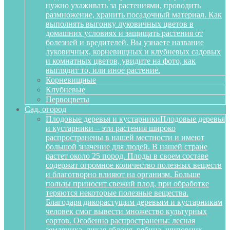
нужно ухаживать за растениями, проводить
размножение, хранить посадочный материал. Как
выполнять выгонку луковичных цветов в
домашних условиях и защищать растения от
болезней и вредителей. Вы узнаете название
луковичных, корневищных и клубневых садовых
и комнатных цветов, увидите на фото, как
выглядит то, или иное растение.
Корневищные
Клубневые
Первоцветы
Сад, огород
Плодовые деревья и кустарники
Плодовые деревья
и кустарники – эти растения широко
распространены в нашей местности и имеют
большой значение для людей. В нашей стране
растет около 25 пород. Плоды в своем составе
содержат огромное количество полезных веществ
и благотворно влияют на организм. Больше
пользы приносит свежий плод, при обработке
теряются некоторые полезные вещества.
Благодаря дикорастущим деревьям и кустарникам
человек смог вывести множество культурных
сортов. Особенно распространены: лесная
земляника, дикая яблоня, рябина, шиповник,