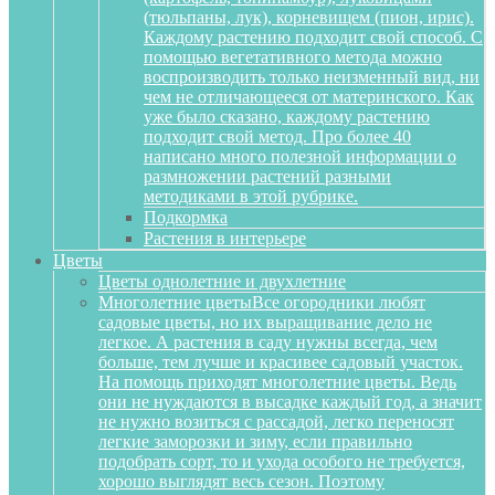
(тюльпаны, лук), корневищем (пион, ирис).
Каждому растению подходит свой способ. С
помощью вегетативного метода можно
воспроизводить только неизменный вид, ни
чем не отличающееся от материнского. Как
уже было сказано, каждому растению
подходит свой метод. Про более 40
написано много полезной информации о
размножении растений разными
методиками в этой рубрике.
Подкормка
Растения в интерьере
Цветы
Цветы однолетние и двухлетние
Многолетние цветы
Все огородники любят
садовые цветы, но их выращивание дело не
легкое. А растения в саду нужны всегда, чем
больше, тем лучше и красивее садовый участок.
На помощь приходят многолетние цветы. Ведь
они не нуждаются в высадке каждый год, а значит
не нужно возиться с рассадой, легко переносят
легкие заморозки и зиму, если правильно
подобрать сорт, то и ухода особого не требуется,
хорошо выглядят весь сезон. Поэтому