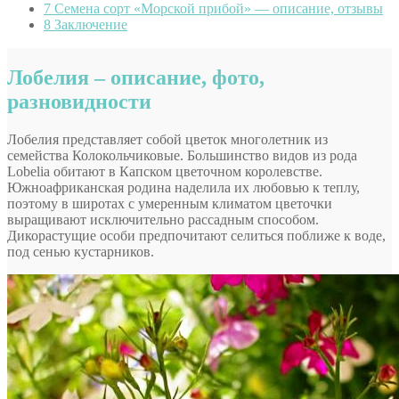
7
Семена сорт «Морской прибой» — описание, отзывы
8
Заключение
Лобелия – описание, фото,
разновидности
Лобелия представляет собой цветок многолетник из
семейства Колокольчиковые. Большинство видов из рода
Lobelia обитают в Капском цветочном королевстве.
Южноафриканская родина наделила их любовью к теплу,
поэтому в широтах с умеренным климатом цветочки
выращивают исключительно рассадным способом.
Дикорастущие особи предпочитают селиться поближе к воде,
под сенью кустарников.