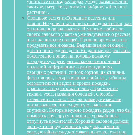
узнать все о посадке, видах, уходе, размножении
таких культур, тогда читайте рубрику «Ягодные
растения».
Овощные растения
Овощные растения или
овощи. Не успели закончить огородный сезон, как
он вновь подкрадывается. И многие любители
своего садового участка уже задумались о рассаде,
а так же посадке овощей. Пришло время хорошо
продумать все нюансы. Выращивание овощей –
достаточно трудное дело. Но данный раздел сайта
обязательно придет на помощь каждому
огороднику. Здесь расположено много новой,
полезной информации: о разновидностях
овощных растений, список сортов, их отличия,
фото плодов, лекарственные свойства, таблицы
совместимости видов и сроков посадки,
правильная подготовка почвы, оформление
грядки, уход, названия болезней, способы
избавления от них. Так, например, не многие
догадываются, что существуют растения-
спутники. Которые нужно посадить рядов, что бы
помогать друг другу повысить урожайность,
отпугнуть вредителей. Хороший садовод должен
знать, что определенные культуры, а именно
холодостойкие следует сажать в огород уже при