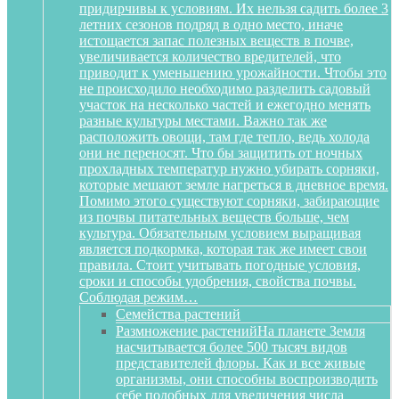
придирчивы к условиям. Их нельзя садить более 3
летних сезонов подряд в одно место, иначе
истощается запас полезных веществ в почве,
увеличивается количество вредителей, что
приводит к уменьшению урожайности. Чтобы это
не происходило необходимо разделить садовый
участок на несколько частей и ежегодно менять
разные культуры местами. Важно так же
расположить овощи, там где тепло, ведь холода
они не переносят. Что бы защитить от ночных
прохладных температур нужно убирать сорняки,
которые мешают земле нагреться в дневное время.
Помимо этого существуют сорняки, забирающие
из почвы питательных веществ больше, чем
культура. Обязательным условием выращивая
является подкормка, которая так же имеет свои
правила. Стоит учитывать погодные условия,
сроки и способы удобрения, свойства почвы.
Соблюдая режим…
Семейства растений
Размножение растений
На планете Земля
насчитывается более 500 тысяч видов
представителей флоры. Как и все живые
организмы, они способны воспроизводить
себе подобных для увеличения числа