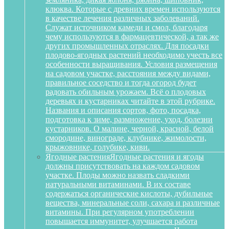
клюква. Которые с древних времен используются
в качестве лечения различных заболеваний.
Служат источником камеди и смол, благодаря
чему используются в фармацевтической, а так же
других промышленных отраслях. Для посадки
плодово-ягодных растений необходимо учесть все
особенности выращивания. Условия размещения
на садовом участке, расстояния между видами,
правильное соседство и тогда огород будет
радовать обильным урожаем. Всё о плодовых
деревьях и кустарниках читайте в этой рубрике.
Названия и описания сортов, фото, посадка,
подготовка к зиме, размножение, уход, болезни
кустарников. О малине, черной, красной, белой
смородине, винограде, клубнике, жимолости,
крыжовнике, голубике, киви.
Ягодные растения
Ягодные растения и ягоды
должны присутствовать на каждом садовом
участке. Плоды можно назвать сладкими
натуральными витаминами. В их составе
содержаться органические кислоты, дубильные
вещества, минеральные соли, сахара и различные
витамины. При регулярном употреблении
повышается иммунитет, улучшается работа