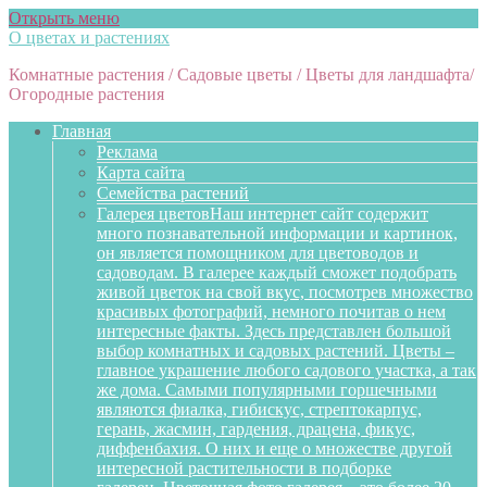
Открыть меню
О цветах и растениях
Комнатные растения / Садовые цветы / Цветы для ландшафта/
Огородные растения
Главная
Реклама
Карта сайта
Семейства растений
Галерея цветов
Наш интернет сайт содержит
много познавательной информации и картинок,
он является помощником для цветоводов и
садоводам. В галерее каждый сможет подобрать
живой цветок на свой вкус, посмотрев множество
красивых фотографий, немного почитав о нем
интересные факты. Здесь представлен большой
выбор комнатных и садовых растений. Цветы –
главное украшение любого садового участка, а так
же дома. Самыми популярными горшечными
являются фиалка, гибискус, стрептокарпус,
герань, жасмин, гардения, драцена, фикус,
диффенбахия. О них и еще о множестве другой
интересной растительности в подборке