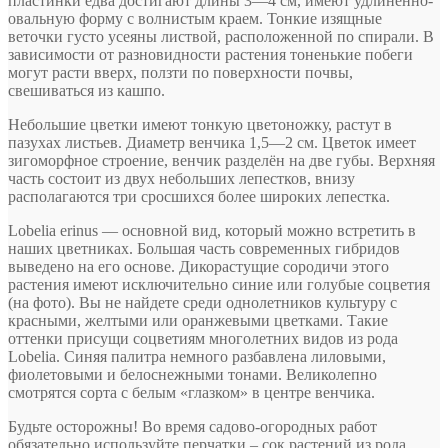
пластинки едва достигают длины 3—4 см, имеют удлиненно-
овальную форму с волнистым краем. Тонкие изящные
веточки густо усеяны листвой, расположенной по спирали. В
зависимости от разновидности растения тоненькие побеги
могут расти вверх, ползти по поверхности почвы,
свешиваться из кашпо.
Небольшие цветки имеют тонкую цветоножку, растут в
пазухах листьев. Диаметр венчика 1,5—2 см. Цветок имеет
зигоморфное строение, венчик разделён на две губы. Верхняя
часть состоит из двух небольших лепестков, внизу
располагаются три сросшихся более широких лепестка.
Lobelia erinus — основной вид, который можно встретить в
наших цветниках. Большая часть современных гибридов
выведено на его основе. Дикорастущие сородичи этого
растения имеют исключительно синие или голубые соцветия
(на фото). Вы не найдете среди однолетников культуру с
красными, желтыми или оранжевыми цветками. Такие
оттенки присущи соцветиям многолетних видов из рода
Lobelia. Синяя палитра немного разбавлена лиловыми,
фиолетовыми и белоснежными тонами. Великолепно
смотрятся сорта с белым «глазком» в центре венчика.
Будьте осторожны! Во время садово-огородных работ
обязательно используйте перчатки – сок растений из рода