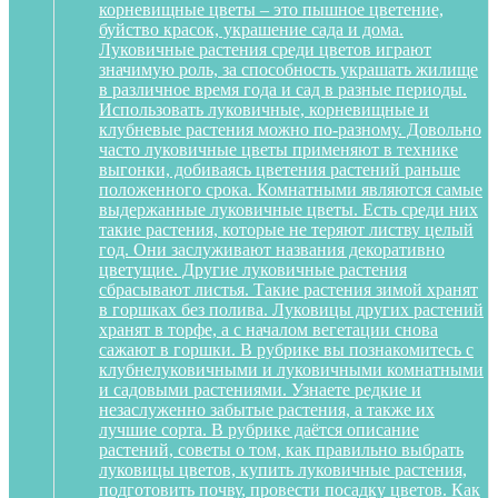
корневищные цветы – это пышное цветение,
буйство красок, украшение сада и дома.
Луковичные растения среди цветов играют
значимую роль, за способность украшать жилище
в различное время года и сад в разные периоды.
Использовать луковичные, корневищные и
клубневые растения можно по-разному. Довольно
часто луковичные цветы применяют в технике
выгонки, добиваясь цветения растений раньше
положенного срока. Комнатными являются самые
выдержанные луковичные цветы. Есть среди них
такие растения, которые не теряют листву целый
год. Они заслуживают названия декоративно
цветущие. Другие луковичные растения
сбрасывают листья. Такие растения зимой хранят
в горшках без полива. Луковицы других растений
хранят в торфе, а с началом вегетации снова
сажают в горшки. В рубрике вы познакомитесь с
клубнелуковичными и луковичными комнатными
и садовыми растениями. Узнаете редкие и
незаслуженно забытые растения, а также их
лучшие сорта. В рубрике даётся описание
растений, советы о том, как правильно выбрать
луковицы цветов, купить луковичные растения,
подготовить почву, провести посадку цветов. Как