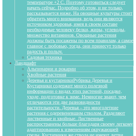
температуре +2 С. Поэтому готовиться следует
начать сейчас. Подробно об этом, и не только,
рассказывается ниже. На овощные культуры стоит
обратить много внимания, ведь они являются
источником здоровья, имея в своем составе
необходимые человеку белки, жиры, углеводы,
множество витаминов. Овощные растения
должны быть посажены по всем правилам, а самое
главное с любовью, тогда, они принесут только
радость и пользу.
Садовая техника
Ландшафт
Альпинарии и рокарии
Хвойные растения
Деревья и кустарники
Рубрика Деревья и
Кустарники содержит много полезной
информации о видах этих растений, посадке,
уходе, подготовке к зиме. Немногие знают, чем
отличаются эти две разновидности
растительности. Деревья – это многолетние
растения с одеревеневшим стволом. Разделяют
лиственные и хвойные. Лиственные
распространены больше благодаря своему легкому
адаптированию к изменениям окружающей
среды. Кустарники же ствола не имеют, ветви