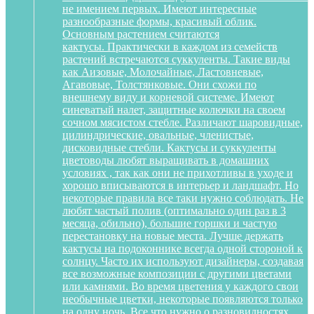
не имением первых. Имеют интересные
разнообразные формы, красивый облик.
Основным растением считаются
кактусы. Практически в каждом из семейств
растений встречаются суккуленты. Такие виды
как Аизовые, Молочайные, Ластовневые,
Агавовые, Толстянковые. Они схожи по
внешнему виду и корневой системе. Имеют
синеватый налет, защитные колючки на своем
сочном мясистом стебле. Различают шаровидные,
цилиндрические, овальные, членистые,
дисковидные стебли. Кактусы и суккуленты
цветоводы любят выращивать в домашних
условиях , так как они не прихотливы в уходе и
хорошо вписываются в интерьер и ландшафт. Но
некоторые правила все таки нужно соблюдать. Не
любят частый полив (оптимально один раз в 3
месяца, обильно), большие горшки и частую
перестановку на новые места. Лучше держать
кактусы на подоконнике всегда одной стороной к
солнцу. Часто их используют дизайнеры, создавая
все возможные композиции с другими цветами
или камнями. Во время цветения у каждого свои
необычные цветки, некоторые появляются только
на одну ночь. Все что нужно о разновидностях