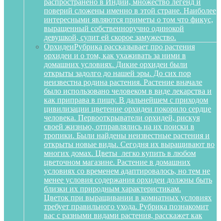
распространено в Индии, множество легенд и
поверий сложены именно в этой стране. Наиболее
интересными являются приметы о том что фикус,
выращенный собственноручно одинокой
девушкой, сулит ей скорое замужество.
Орхидеи
Рубрика рассказывает про растения
орхидеи и о том, как ухаживать за ними в
домашних условиях. Дикие орхидеи были
открыты задолго до нашей эры. До сих пор
неизвестна родина растения. Растение вначале
было использовано человеком в виде лекарства и
как приправа в пищу. В дальнейшем с приходом
цивилизации цветение орхидеи покорило сердце
человека. Первооткрыватели орхидей, рискуя
своей жизнью, отправлялись на их поиски в
тропики. Были найдены неизвестные растения и
открыты новые виды. Сегодня их выращивают во
многих домах. Цветы легко купить в любом
цветочном магазине. Растение в домашних
условиях со временем адаптировалось, но тем не
менее условия содержания орхидеи должны быть
близки их природным характеристикам.
Цветок при выращивании в комнатных условиях
требует правильного ухода. Рубрика познакомит
вас с разными видами растения, расскажет как