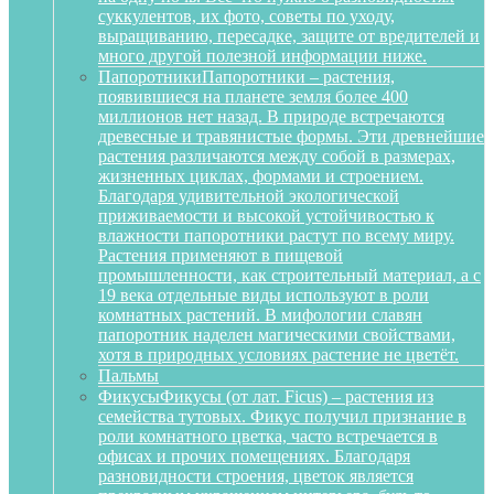
суккулентов, их фото, советы по уходу,
выращиванию, пересадке, защите от вредителей и
много другой полезной информации ниже.
Папоротники
Папоротники – растения,
появившиеся на планете земля более 400
миллионов нет назад. В природе встречаются
древесные и травянистые формы. Эти древнейшие
растения различаются между собой в размерах,
жизненных циклах, формами и строением.
Благодаря удивительной экологической
приживаемости и высокой устойчивостью к
влажности папоротники растут по всему миру.
Растения применяют в пищевой
промышленности, как строительный материал, а с
19 века отдельные виды используют в роли
комнатных растений. В мифологии славян
папоротник наделен магическими свойствами,
хотя в природных условиях растение не цветёт.
Пальмы
Фикусы
Фикусы (от лат. Ficus) – растения из
семейства тутовых. Фикус получил признание в
роли комнатного цветка, часто встречается в
офисах и прочих помещениях. Благодаря
разновидности строения, цветок является