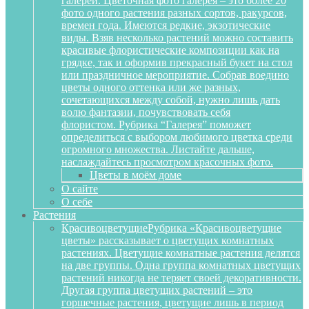
галереи. Цветочная фото галерея – это более 20
фото одного растения разных сортов, ракурсов,
времен года. Имеются редкие, экзотические
виды. Взяв несколько растений можно составить
красивые флористические композиции как на
грядке, так и оформив прекрасный букет на стол
или праздничное мероприятие. Собрав воедино
цветы одного оттенка или же разных,
сочетающихся между собой, нужно лишь дать
волю фантазии, почувствовать себя
флористом. Рубрика “Галерея” поможет
определиться с выбором любимого цветка среди
огромного множества. Листайте дальше,
наслаждайтесь просмотром красочных фото.
Цветы в моём доме
О сайте
О себе
Растения
Красивоцветущие
Рубрика «Красивоцветущие
цветы» рассказывает о цветущих комнатных
растениях. Цветущие комнатные растения делятся
на две группы. Одна группа комнатных цветущих
растений никогда не теряет своей декоративности.
Другая группа цветущих растений – это
горшечные растения, цветущие лишь в период