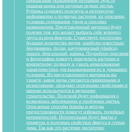
прекрасным украшением интерьера, будь то
пышная крона или крупные редкие листья.
Рубрика содержит полезную и интересную
информацию о подвидах растения, их описании,
условиях содержания, уходе и способах
размножения. Представленный материал будет
полезен тем, кто желает выбрать себе зеленого
друга из рода фикусов. Существует достаточно
большое количество видов, наиболее известные:
бенджамина, бодхи, каучуконосный (elastica),
лирата, бенгальский, карика. Подробное описание
и фотографии помогут определить растение к
конкретному подвиду и узнать немаловажные
характеристики для выращивания их в домашних
условиях. Из представленного материала вы
узнаете, какие виды считаются священными и
реликтовыми, обладают полезными свойствами и
широко используются в медицине,
строительстве. Полезной будет информация о
возможных заболеваниях и проблемах цветка.
Описанные способы борьбы и методы
предосторожности помогут избежать подобных
неприятностей. Интересными будут факты о
приметах и полезных свойствах фикуса в стенах
дома. Так как это растение достаточно