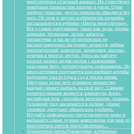
многолетники отличный вариант. Но существуют
некоторые правила при посадке и уходе. Одни
требуют укрытие, другие прекрасно обходятся без
него. Об этом и других особенностях подробно
рассказывается в рубрике «Цветы многолетние».
Все о самых популярных, таких как: розы, пионы,
ромашки, тюльпаны, лилии, крокусы,
хризантемы, а так же об интересных не
распространенных растениях: агератум, рябчик
императорский, кореопсис, крокосмия, лиатрис,
немезия и многих других. Здесь вы найдете
каталог разных видов цветов с названиями,
красочные фото, интересующую информацию. Из
многолетников получаются красивейшие клумбы,
радующие глаз из года в год в теплое время.
Цветущих целое лето огромное множество,
каждый сможет выбрать на свой вкус. Самыми
неприхотливыми являются: кампанула, флокс,
английская роза, гипсофила метельчатая, лозинка.
Основной уход заключается в поливе, уборке
сорняков, цветущие обязательно удобрять.
Изучайте информацию представленную ниже и
выбирайте самые лучшие композиции для дачи из
многолетних цветов представленных…
Луковичные цветы
Луковичные, клубневые,