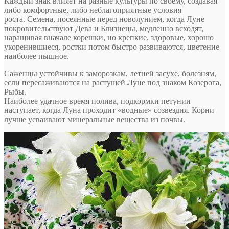
Каждый знак влияет на разные культуры по своему, создавая
либо комфортные, либо неблагоприятные условия
роста. Семена, посеянные перед новолунием, когда Луне
покровительствуют Дева и Близнецы, медленно всходят,
наращивая вначале корешки, но крепкие, здоровые, хорошо
укоренившиеся, ростки потом быстро развиваются, цветение
наиболее пышное.
Саженцы устойчивы к заморозкам, летней засухе, болезням,
если пересаживаются на растущей Луне под знаком Козерога,
Рыбы.
Наиболее удачное время полива, подкормки петунии
наступает, когда Луна проходит «водные» созвездия. Корни
лучше усваивают минеральные вещества из почвы.