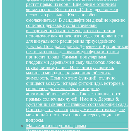
растут прямо из корня. Еще одним отличием
является рост. Высота его 0,5-6 м, дерево же в
несколько раз выше. Куст способен
омолаживаться. В ландшафтном дизайне красиво
сочетают деревья, кусты и зеленый
выстриженный газон. Нередко эти растения
используют как живую изгородь, зонирование и
для визуального расширения приусадебного
участка. Посадка садовых Деревьев и Кустарников
не только носит декоративную функцию, но и
приносит плоды. Самыми популярными
плодовыми деревьями в саду являются: яблоня,
груша, вишня, слива. Названия кустарника:
малина, смородина, крыжовник, облепиха,
жимолость. Помимо этих функций, отлично
очищают воздух, испаряя фитонциды, которые в
свою очередь имеют бактерицидное,
антимикробное свойство. Так же защищают от
прямых солнечных лучей. Именно, Деревья &
Кустарники являются главной составляющей сада.
Они создают уют и красоту. Ниже в этом разделе
можно найти ответы на все интересующие вас
вопросы.
Малые архитектурные формы