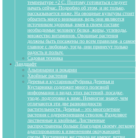
температуре +2 С. Поэтому готовиться следует
начать сейчас. Подробно об этом, и не только,
рассказывается ниже. На овощные культуры стоит
обратить много внимания, ведь они являются
источником здоровья, имея в своем составе
необходимые человеку белки, жиры, углеводы,
множество витаминов. Овощные растения
должны быть посажены по всем правилам, а самое
главное с любовью, тогда, они принесут только
радость и пользу.
Садовая техника
Ландшафт
Альпинарии и рокарии
Хвойные растения
Деревья и кустарники
Рубрика Деревья и
Кустарники содержит много полезной
информации о видах этих растений, посадке,
уходе, подготовке к зиме. Немногие знают, чем
отличаются эти две разновидности
растительности. Деревья – это многолетние
растения с одеревеневшим стволом. Разделяют
лиственные и хвойные. Лиственные
распространены больше благодаря своему легкому
адаптированию к изменениям окружающей
среды. Кустарники же ствола не имеют, ветви