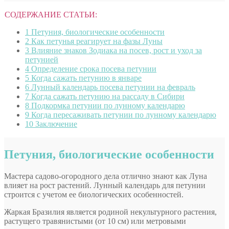
СОДЕРЖАНИЕ СТАТЬИ:
1
Петуния, биологические особенности
2
Как петунья реагирует на фазы Луны
3
Влияние знаков Зодиака на посев, рост и уход за
петунией
4
Определение срока посева петунии
5
Когда сажать петунию в январе
6
Лунный календарь посева петунии на февраль
7
Когда сажать петунию на рассаду в Сибири
8
Подкормка петунии по лунному календарю
9
Когда пересаживать петунии по лунному календарю
10
Заключение
Петуния, биологические особенности
Мастера садово-огородного дела отлично знают как Луна
влияет на рост растений. Лунный календарь для петунии
строится с учетом ее биологических особенностей.
Жаркая Бразилия является родиной некультурного растения,
растущего травянистыми (от 10 см) или метровыми