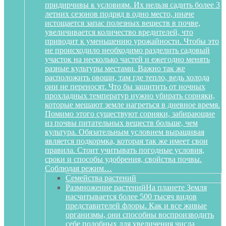
придирчивы к условиям. Их нельзя садить более 3
летних сезонов подряд в одно место, иначе
истощается запас полезных веществ в почве,
увеличивается количество вредителей, что
приводит к уменьшению урожайности. Чтобы это
не происходило необходимо разделить садовый
участок на несколько частей и ежегодно менять
разные культуры местами. Важно так же
расположить овощи, там где тепло, ведь холода
они не переносят. Что бы защитить от ночных
прохладных температур нужно убирать сорняки,
которые мешают земле нагреться в дневное время.
Помимо этого существуют сорняки, забирающие
из почвы питательных веществ больше, чем
культура. Обязательным условием выращивая
является подкормка, которая так же имеет свои
правила. Стоит учитывать погодные условия,
сроки и способы удобрения, свойства почвы.
Соблюдая режим…
Семейства растений
Размножение растений
На планете Земля
насчитывается более 500 тысяч видов
представителей флоры. Как и все живые
организмы, они способны воспроизводить
себе подобных для увеличения числа