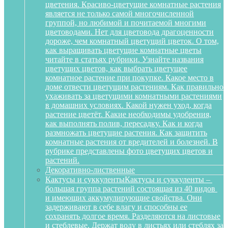
цветения. Красиво-цветущие комнатные растения
является не только самой многочисленной
группой, но любимой и почитаемой многими
цветоводами. Нет для цветовода драгоценности
дороже, чем комнатный цветущий цветок. О том,
как выращивать цветущие комнатные цветы
читайте в статьях рубрики. Узнайте названия
цветущих цветов, как выбрать цветущее
комнатное растение при покупке. Какое место в
доме отвести цветущим растениям. Как правильно
ухаживать за цветущими комнатными растениями
в домашних условиях. Какой нужен уход, когда
растение цветёт. Какие необходимы удобрения,
как выполнять полив, пересадку. Как и когда
размножать цветущие растения. Как защитить
комнатные растения от вредителей и болезней. В
рубрике представлены фото цветущих цветов и
растений.
Декоративно-лиственные
Кактусы и суккуленты
Кактусы и суккуленты –
большая группа растений состоящая из 40 видов
и имеющих аккумулирующие свойства. Они
задерживают в себе влагу и способны ее
сохранять долгое время. Разделяются на листовые
и стеблевые. Держат воду в листьях или стеблях за