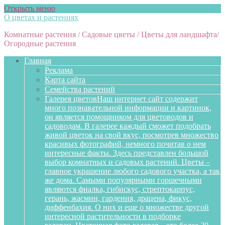
Открыть меню
О цветах и растениях
Комнатные растения / Садовые цветы / Цветы для ландшафта/
Огородные растения
Главная
Реклама
Карта сайта
Семейства растений
Галерея цветов
Наш интернет сайт содержит
много познавательной информации и картинок,
он является помощником для цветоводов и
садоводам. В галерее каждый сможет подобрать
живой цветок на свой вкус, посмотрев множество
красивых фотографий, немного почитав о нем
интересные факты. Здесь представлен большой
выбор комнатных и садовых растений. Цветы –
главное украшение любого садового участка, а так
же дома. Самыми популярными горшечными
являются фиалка, гибискус, стрептокарпус,
герань, жасмин, гардения, драцена, фикус,
диффенбахия. О них и еще о множестве другой
интересной растительности в подборке