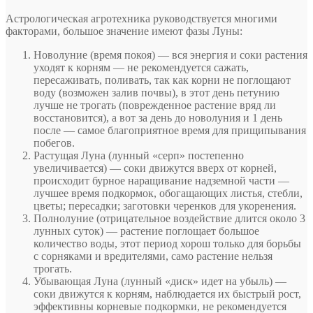
Астрологическая агротехника руководствуется многими
факторами, большое значение имеют фазы Луны:
Новолуние (время покоя)
— вся энергия и соки растения
уходят к корням — не рекомендуется сажать,
пересаживать, поливать, так как корни не поглощают
воду (возможен залив почвы), в этот день петунию
лучше не трогать (поврежденное растение вряд ли
восстановится), а вот за день до новолуния и 1 день
после — самое благоприятное время для прищипывания
побегов.
Растущая Луна (лунный «серп» постепенно
увеличивается)
— соки движутся вверх от корней,
происходит бурное наращивание надземной части —
лучшее время подкормок, обогащающих листья, стебли,
цветы; пересадки; заготовки черенков для укоренения.
Полнолуние (отрицательное воздействие длится около 3
лунных суток)
— растение поглощает большое
количество воды, этот период хорош только для борьбы
с сорняками и вредителями, само растение нельзя
трогать.
Убывающая Луна (лунный «диск» идет на убыль)
—
соки движутся к корням, наблюдается их быстрый рост,
эффективны корневые подкормки, не рекомендуется