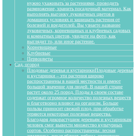
нужно ухаживать за растениями, проводить
размножение, хранить посадочный материал. Как
выполнять выгонку луковичных цветов в
домашних условиях и защищать растения от
болезней и вредителей. Вы узнаете название
луковичных, корневищных и клубневых садовых
и комнатных цветов, увидите на фото, как
выглядит то, или иное растение.
Корневищные
Клубневые
Первоцветы
Сад, огород
Плодовые деревья и кустарники
Плодовые деревья
и кустарники – эти растения широко
распространены в нашей местности и имеют
большой значение для людей. В нашей стране
растет около 25 пород. Плоды в своем составе
содержат огромное количество полезных веществ
и благотворно влияют на организм. Больше
пользы приносит свежий плод, при обработке
теряются некоторые полезные вещества.
Благодаря дикорастущим деревьям и кустарникам
человек смог вывести множество культурных
сортов. Особенно распространены: лесная
земляника, дикая яблоня, рябина, шиповник,