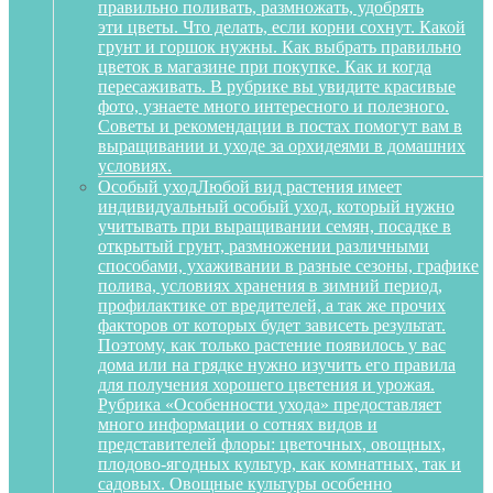
правильно поливать, размножать, удобрять
эти цветы. Что делать, если корни сохнут. Какой
грунт и горшок нужны. Как выбрать правильно
цветок в магазине при покупке. Как и когда
пересаживать. В рубрике вы увидите красивые
фото, узнаете много интересного и полезного.
Советы и рекомендации в постах помогут вам в
выращивании и уходе за орхидеями в домашних
условиях.
Особый уход
Любой вид растения имеет
индивидуальный особый уход, который нужно
учитывать при выращивании семян, посадке в
открытый грунт, размножении различными
способами, ухаживании в разные сезоны, графике
полива, условиях хранения в зимний период,
профилактике от вредителей, а так же прочих
факторов от которых будет зависеть результат.
Поэтому, как только растение появилось у вас
дома или на грядке нужно изучить его правила
для получения хорошего цветения и урожая.
Рубрика «Особенности ухода» предоставляет
много информации о сотнях видов и
представителей флоры: цветочных, овощных,
плодово-ягодных культур, как комнатных, так и
садовых. Овощные культуры особенно