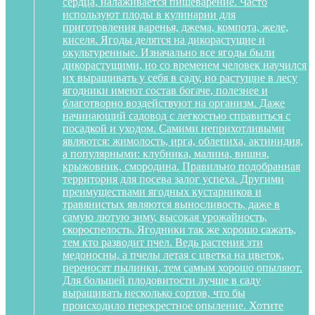
сердца, налаживается пищеварение. Часто
используют плоды в кулинарии для
приготовления варенья, джема, компота, желе,
киселя. Ягоды делятся на дикорастущие и
окультуренные. Изначально все ягоды были
дикорастущими, но со временем человек научился
их выращивать у себя в саду, но растущие в лесу
ягодники имеют состав богаче, полезнее и
благотворно воздействуют на организм. Даже
начинающий садовод с легкостью справиться с
посадкой и уходом. Самими неприхотливыми
являются: жимолость, ирга, облепиха, актинидия,
а популярными: клубника, малина, вишня,
крыжовник, смородина. Правильно подобранная
территория для посева залог успеха. Другими
преимуществами ягодных кустарников и
травянистых являются выносливость, даже в
самую лютую зиму, высокая урожайность,
скороспелость. Ягодники так же хорошо сажать,
тем кто разводит пчел. Ведь растения эти
медоносны, а пчелы летая с цветка на цветок,
переносят пылинки, тем самым хорошо опыляют.
Для большей плодовитости лучше в саду
выращивать несколько сортов, что бы
происходило перекрестное опыление. Хотите