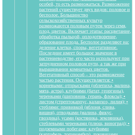
особей, то есть размножаться. Размножение
растений существует двух видов: половое и
бесполое. Большинство
сельскохозяйственных культур
размножаются половым путем через семя,
плод, цветок. Включает этапы: расцветание,
обработка пыльцой, оплодотворение,
образование плода. Бесполое разделяют на:
деление клетки, споры, вегетативное.
Последние имеет большое значение в
растениеводстве, его часто используют при
затрудненном половом пути, а так же при
выращивании комнатных цветов.
Вегетативный способ – это размножение
частью растения. Осуществляется: •
корневыми: отпрысками (облепиха, малина,
мята, астра), клубнями (батат, георгины),
черенками (шиповник, герань, флоксы); •
листом (стрептокарпус, каланхоэ, лилия); •
стеблями: прививкой (яблоня, слива,
вишня), отводками (малина, фикус,
гвоздика), усами (костяника, земляника),
стеблевыми черенками (плющ, виноград); •
подземными побегами: клубнями
(картофель, топинамбур), луковицами