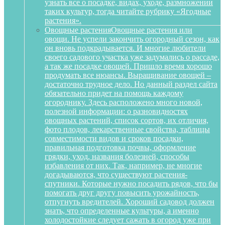
узнать все о посадке, видах, уходе, размножении
таких культур, тогда читайте рубрику «Ягодные
растения».
Овощные растения
Овощные растения или
овощи. Не успели закончить огородный сезон, как
он вновь подкрадывается. И многие любители
своего садового участка уже задумались о рассаде,
а так же посадке овощей. Пришло время хорошо
продумать все нюансы. Выращивание овощей –
достаточно трудное дело. Но данный раздел сайта
обязательно придет на помощь каждому
огороднику. Здесь расположено много новой,
полезной информации: о разновидностях
овощных растений, список сортов, их отличия,
фото плодов, лекарственные свойства, таблицы
совместимости видов и сроков посадки,
правильная подготовка почвы, оформление
грядки, уход, названия болезней, способы
избавления от них. Так, например, не многие
догадываются, что существуют растения-
спутники. Которые нужно посадить рядов, что бы
помогать друг другу повысить урожайность,
отпугнуть вредителей. Хороший садовод должен
знать, что определенные культуры, а именно
холодостойкие следует сажать в огород уже при