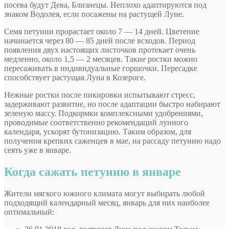
посева будут Дева, Близнецы. Неплохо адаптируются под
знаком Водолея, если посажены на растущей Луне.
Семя петунии прорастает около 7 — 14 дней. Цветение
начинается через 80 — 85 дней после всходов. Период
появления двух настоящих листочков протекает очень
медленно, около 1,5 — 2 месяцев. Такие ростки можно
пересаживать в индивидуальные горшочки. Пересадке
способствует растущая Луна в Козероге.
Нежные ростки после пикировки испытывают стресс,
задерживают развитие, но после адаптации быстро набирают
зеленую массу. Подкормки комплексными удобрениями,
проводимые соответственно рекомендаций лунного
календаря, ускорят бутонизацию. Таким образом, для
получения крепких саженцев в мае, на рассаду петунию надо
сеять уже в январе.
Когда сажать петунию в январе
Жители мягкого южного климата могут выбирать любой
подходящий календарный месяц, январь для них наиболее
оптимальный: