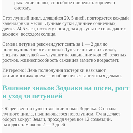
рыхление почвы, способное повредить корневую
систему.
Этот лунный цикл, длящийся 29, 5 дней, повторяется каждый
календарный месяц. Лунные сутки длиннее солнечных,
длятся 24,5 часа, поэтому восход, заход луны не совпадают с
заходом, восходом солнца.
Семена петуньи рекомендуют сеять за 1 — 2 дня до
полнолуния. Энергия полной Луны напитает их силой,
энергия растущей — улучшит наращивание корней, зеленых
ростков, жизнеспособность саженцев заметно возрастает.
Интересно! День полнолуния эзотерики называют
«сатанинским» днем — вообще нельзя заниматься делами.
Влияние знаков Зодиака на посев, рост
и уход за петунией
Общеизвестно существование знаков Зодиака. С начала
лунного цикла, начинающегося новолунием, Луна делает
оборот вокруг Земли, проходя через все 12 созвездий,
находясь там около 2 — 3 дней.