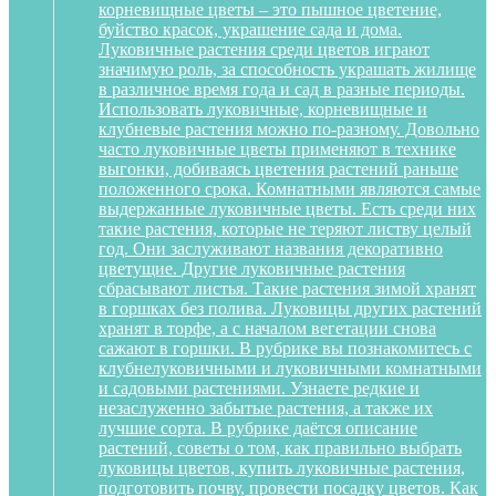
корневищные цветы – это пышное цветение,
буйство красок, украшение сада и дома.
Луковичные растения среди цветов играют
значимую роль, за способность украшать жилище
в различное время года и сад в разные периоды.
Использовать луковичные, корневищные и
клубневые растения можно по-разному. Довольно
часто луковичные цветы применяют в технике
выгонки, добиваясь цветения растений раньше
положенного срока. Комнатными являются самые
выдержанные луковичные цветы. Есть среди них
такие растения, которые не теряют листву целый
год. Они заслуживают названия декоративно
цветущие. Другие луковичные растения
сбрасывают листья. Такие растения зимой хранят
в горшках без полива. Луковицы других растений
хранят в торфе, а с началом вегетации снова
сажают в горшки. В рубрике вы познакомитесь с
клубнелуковичными и луковичными комнатными
и садовыми растениями. Узнаете редкие и
незаслуженно забытые растения, а также их
лучшие сорта. В рубрике даётся описание
растений, советы о том, как правильно выбрать
луковицы цветов, купить луковичные растения,
подготовить почву, провести посадку цветов. Как