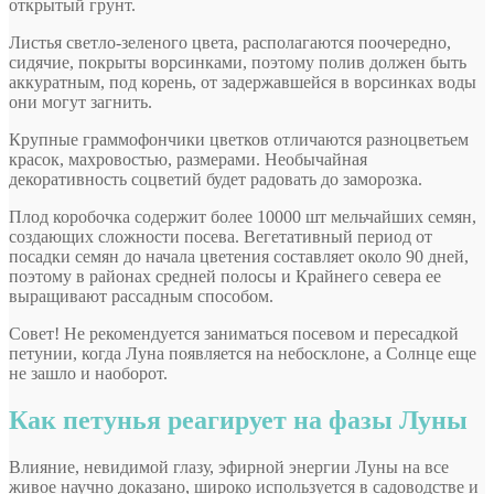
открытый грунт.
Листья светло-зеленого цвета, располагаются поочередно,
сидячие, покрыты ворсинками, поэтому полив должен быть
аккуратным, под корень, от задержавшейся в ворсинках воды
они могут загнить.
Крупные граммофончики цветков отличаются разноцветьем
красок, махровостью, размерами. Необычайная
декоративность соцветий будет радовать до заморозка.
Плод коробочка содержит более 10000 шт мельчайших семян,
создающих сложности посева. Вегетативный период от
посадки семян до начала цветения составляет около 90 дней,
поэтому в районах средней полосы и Крайнего севера ее
выращивают рассадным способом.
Совет! Не рекомендуется заниматься посевом и пересадкой
петунии, когда Луна появляется на небосклоне, а Солнце еще
не зашло и наоборот.
Как петунья реагирует на фазы Луны
Влияние, невидимой глазу, эфирной энергии Луны на все
живое научно доказано, широко используется в садоводстве и