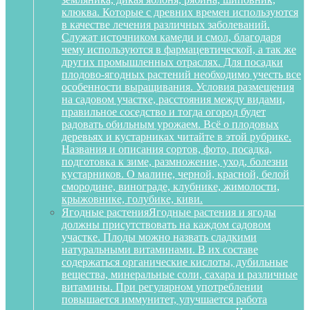
клюква. Которые с древних времен используются
в качестве лечения различных заболеваний.
Служат источником камеди и смол, благодаря
чему используются в фармацевтической, а так же
других промышленных отраслях. Для посадки
плодово-ягодных растений необходимо учесть все
особенности выращивания. Условия размещения
на садовом участке, расстояния между видами,
правильное соседство и тогда огород будет
радовать обильным урожаем. Всё о плодовых
деревьях и кустарниках читайте в этой рубрике.
Названия и описания сортов, фото, посадка,
подготовка к зиме, размножение, уход, болезни
кустарников. О малине, черной, красной, белой
смородине, винограде, клубнике, жимолости,
крыжовнике, голубике, киви.
Ягодные растения
Ягодные растения и ягоды
должны присутствовать на каждом садовом
участке. Плоды можно назвать сладкими
натуральными витаминами. В их составе
содержаться органические кислоты, дубильные
вещества, минеральные соли, сахара и различные
витамины. При регулярном употреблении
повышается иммунитет, улучшается работа