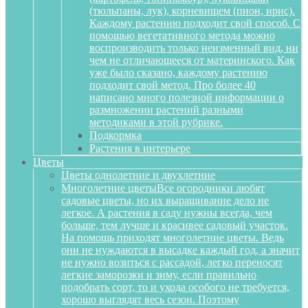
(тюльпаны, лук), корневищем (пион, ирис).
Каждому растению подходит свой способ. С
помощью вегетативного метода можно
воспроизводить только неизменный вид, ни
чем не отличающееся от материнского. Как
уже было сказано, каждому растению
подходит свой метод. Про более 40
написано много полезной информации о
размножении растений разными
методиками в этой рубрике.
Подкормка
Растения в интерьере
Цветы
Цветы однолетние и двухлетние
Многолетние цветы
Все огородники любят
садовые цветы, но их выращивание дело не
легкое. А растения в саду нужны всегда, чем
больше, тем лучше и красивее садовый участок.
На помощь приходят многолетние цветы. Ведь
они не нуждаются в высадке каждый год, а значит
не нужно возиться с рассадой, легко переносят
легкие заморозки и зиму, если правильно
подобрать сорт, то и ухода особого не требуется,
хорошо выглядят весь сезон. Поэтому