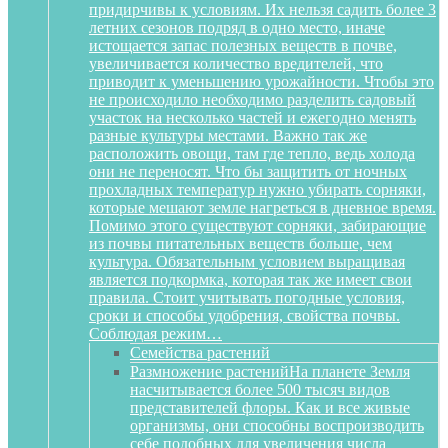
придирчивы к условиям. Их нельзя садить более 3
летних сезонов подряд в одно место, иначе
истощается запас полезных веществ в почве,
увеличивается количество вредителей, что
приводит к уменьшению урожайности. Чтобы это
не происходило необходимо разделить садовый
участок на несколько частей и ежегодно менять
разные культуры местами. Важно так же
расположить овощи, там где тепло, ведь холода
они не переносят. Что бы защитить от ночных
прохладных температур нужно убирать сорняки,
которые мешают земле нагреться в дневное время.
Помимо этого существуют сорняки, забирающие
из почвы питательных веществ больше, чем
культура. Обязательным условием выращивая
является подкормка, которая так же имеет свои
правила. Стоит учитывать погодные условия,
сроки и способы удобрения, свойства почвы.
Соблюдая режим…
Семейства растений
Размножение растений
На планете Земля
насчитывается более 500 тысяч видов
представителей флоры. Как и все живые
организмы, они способны воспроизводить
себе подобных для увеличения числа