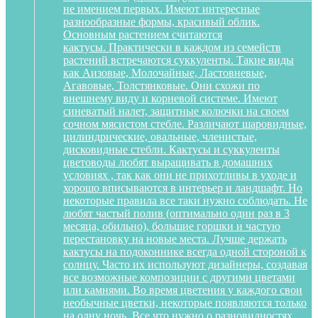
не имением первых. Имеют интересные
разнообразные формы, красивый облик.
Основным растением считаются
кактусы. Практически в каждом из семейств
растений встречаются суккуленты. Такие виды
как Аизовые, Молочайные, Ластовневые,
Агавовые, Толстянковые. Они схожи по
внешнему виду и корневой системе. Имеют
синеватый налет, защитные колючки на своем
сочном мясистом стебле. Различают шаровидные,
цилиндрические, овальные, членистые,
дисковидные стебли. Кактусы и суккуленты
цветоводы любят выращивать в домашних
условиях , так как они не прихотливы в уходе и
хорошо вписываются в интерьер и ландшафт. Но
некоторые правила все таки нужно соблюдать. Не
любят частый полив (оптимально один раз в 3
месяца, обильно), большие горшки и частую
перестановку на новые места. Лучше держать
кактусы на подоконнике всегда одной стороной к
солнцу. Часто их используют дизайнеры, создавая
все возможные композиции с другими цветами
или камнями. Во время цветения у каждого свои
необычные цветки, некоторые появляются только
на одну ночь. Все что нужно о разновидностях