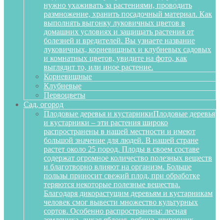
нужно ухаживать за растениями, проводить
размножение, хранить посадочный материал. Как
выполнять выгонку луковичных цветов в
домашних условиях и защищать растения от
болезней и вредителей. Вы узнаете название
луковичных, корневищных и клубневых садовых
и комнатных цветов, увидите на фото, как
выглядит то, или иное растение.
Корневищные
Клубневые
Первоцветы
Сад, огород
Плодовые деревья и кустарники
Плодовые деревья
и кустарники – эти растения широко
распространены в нашей местности и имеют
большой значение для людей. В нашей стране
растет около 25 пород. Плоды в своем составе
содержат огромное количество полезных веществ
и благотворно влияют на организм. Больше
пользы приносит свежий плод, при обработке
теряются некоторые полезные вещества.
Благодаря дикорастущим деревьям и кустарникам
человек смог вывести множество культурных
сортов. Особенно распространены: лесная
земляника, дикая яблоня, рябина, шиповник,