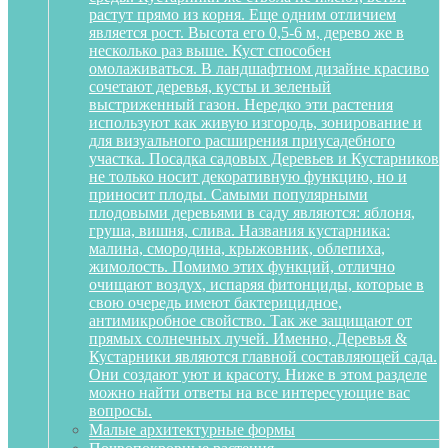
растут прямо из корня. Еще одним отличием
является рост. Высота его 0,5-6 м, дерево же в
несколько раз выше. Куст способен
омолаживаться. В ландшафтном дизайне красиво
сочетают деревья, кусты и зеленый
выстриженный газон. Нередко эти растения
используют как живую изгородь, зонирование и
для визуального расширения приусадебного
участка. Посадка садовых Деревьев и Кустарников
не только носит декоративную функцию, но и
приносит плоды. Самыми популярными
плодовыми деревьями в саду являются: яблоня,
груша, вишня, слива. Названия кустарника:
малина, смородина, крыжовник, облепиха,
жимолость. Помимо этих функций, отлично
очищают воздух, испаряя фитонциды, которые в
свою очередь имеют бактерицидное,
антимикробное свойство. Так же защищают от
прямых солнечных лучей. Именно, Деревья &
Кустарники являются главной составляющей сада.
Они создают уют и красоту. Ниже в этом разделе
можно найти ответы на все интересующие вас
вопросы.
Малые архитектурные формы