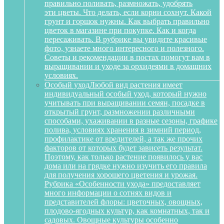
правильно поливать, размножать, удобрять
эти цветы. Что делать, если корни сохнут. Какой
грунт и горшок нужны. Как выбрать правильно
цветок в магазине при покупке. Как и когда
пересаживать. В рубрике вы увидите красивые
фото, узнаете много интересного и полезного.
Советы и рекомендации в постах помогут вам в
выращивании и уходе за орхидеями в домашних
условиях.
Особый уход
Любой вид растения имеет
индивидуальный особый уход, который нужно
учитывать при выращивании семян, посадке в
открытый грунт, размножении различными
способами, ухаживании в разные сезоны, графике
полива, условиях хранения в зимний период,
профилактике от вредителей, а так же прочих
факторов от которых будет зависеть результат.
Поэтому, как только растение появилось у вас
дома или на грядке нужно изучить его правила
для получения хорошего цветения и урожая.
Рубрика «Особенности ухода» предоставляет
много информации о сотнях видов и
представителей флоры: цветочных, овощных,
плодово-ягодных культур, как комнатных, так и
садовых. Овощные культуры особенно