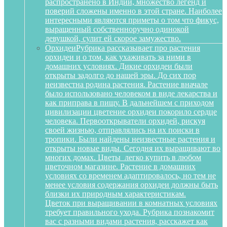
распространено в Индии, множество легенд и
поверий сложены именно в этой стране. Наиболее
интересными являются приметы о том что фикус,
выращенный собственноручно одинокой
девушкой, сулит ей скорое замужество.
Орхидеи
Рубрика рассказывает про растения
орхидеи и о том, как ухаживать за ними в
домашних условиях. Дикие орхидеи были
открыты задолго до нашей эры. До сих пор
неизвестна родина растения. Растение вначале
было использовано человеком в виде лекарства и
как приправа в пищу. В дальнейшем с приходом
цивилизации цветение орхидеи покорило сердце
человека. Первооткрыватели орхидей, рискуя
своей жизнью, отправлялись на их поиски в
тропики. Были найдены неизвестные растения и
открыты новые виды. Сегодня их выращивают во
многих домах. Цветы легко купить в любом
цветочном магазине. Растение в домашних
условиях со временем адаптировалось, но тем не
менее условия содержания орхидеи должны быть
близки их природным характеристикам.
Цветок при выращивании в комнатных условиях
требует правильного ухода. Рубрика познакомит
вас с разными видами растения, расскажет как