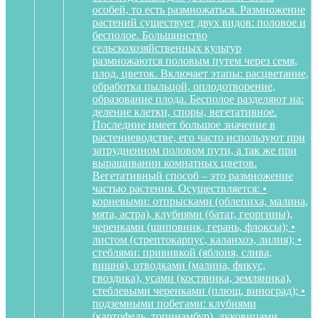
особей, то есть размножаться. Размножение
растений существует двух видов: половое и
бесполое. Большинство
сельскохозяйственных культур
размножаются половым путем через семя,
плод, цветок. Включает этапы: расцветание,
обработка пыльцой, оплодотворение,
образование плода. Бесполое разделяют на:
деление клетки, споры, вегетативное.
Последние имеет большое значение в
растениеводстве, его часто используют при
затрудненном половом пути, а так же при
выращивании комнатных цветов.
Вегетативный способ – это размножение
частью растения. Осуществляется: •
корневыми: отпрысками (облепиха, малина,
мята, астра), клубнями (батат, георгины),
черенками (шиповник, герань, флоксы); •
листом (стрептокарпус, каланхоэ, лилия); •
стеблями: прививкой (яблоня, слива,
вишня), отводками (малина, фикус,
гвоздика), усами (костяника, земляника),
стеблевыми черенками (плющ, виноград); •
подземными побегами: клубнями
(картофель, топинамбур), луковицами