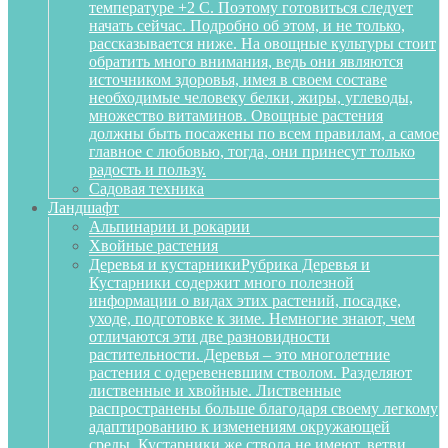
температуре +2 С. Поэтому готовиться следует
начать сейчас. Подробно об этом, и не только,
рассказывается ниже. На овощные культуры стоит
обратить много внимания, ведь они являются
источником здоровья, имея в своем составе
необходимые человеку белки, жиры, углеводы,
множество витаминов. Овощные растения
должны быть посажены по всем правилам, а самое
главное с любовью, тогда, они принесут только
радость и пользу.
Садовая техника
Ландшафт
Альпинарии и рокарии
Хвойные растения
Деревья и кустарники
Рубрика Деревья и
Кустарники содержит много полезной
информации о видах этих растений, посадке,
уходе, подготовке к зиме. Немногие знают, чем
отличаются эти две разновидности
растительности. Деревья – это многолетние
растения с одеревеневшим стволом. Разделяют
лиственные и хвойные. Лиственные
распространены больше благодаря своему легкому
адаптированию к изменениям окружающей
среды. Кустарники же ствола не имеют, ветви