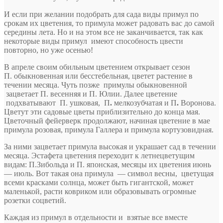
И если при желании подобрать для сада виды примул по
срокам их цветения, то примула может радовать вас до самой
середины лета. Но и на этом все не заканчивается, так как
некоторые виды примул имеют способность цвести
повторно, но уже осенью!
В апреле своим обильным цветением открывает сезон
П. обыкновенная или бесстебельная, цветет растение в
течении месяца. Чуть позже примулы обыкновенной
зацветает П. весенняя и П. Юлии. Далее цветение
подхватывают П. ушковая,
П
.
мелкозубчатая и П
.
Воронова.
Цветут эти садовые цветы приблизительно до конца мая.
Цветочный фейерверк продолжают, начиная цветение в мае
примула розовая, примула Галлера и примула кортузовидная.
За ними зацветает примула высокая и украшает сад в течении
месяца. Эстафета цветения переходит к летнецветущим
видам: П.Зибольда и П. японская, месяцы их цветения июнь
— июль. Вот такая она примула — символ весны, цветущая
всеми красками солнца, может быть гигантской, может
маленькой, расти ковриком или образовывать огромные
розетки соцветий.
Каждая из примул в отдельности и взятые все вместе