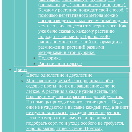
(тюльпаны, лук), корневищем (пион, ирис).
Каждому растению подходит свой способ. С
помощью вегетативного метода можно
воспроизводить только неизменный вид, ни
чем не отличающееся от материнского. Как
уже было сказано, каждому растению
подходит свой метод. Про более 40
написано много полезной информации о
размножении растений разными
методиками в этой рубрике.
Подкормка
Растения в интерьере
Цветы
Цветы однолетние и двухлетние
Многолетние цветы
Все огородники любят
садовые цветы, но их выращивание дело не
легкое. А растения в саду нужны всегда, чем
больше, тем лучше и красивее садовый участок.
На помощь приходят многолетние цветы. Ведь
они не нуждаются в высадке каждый год, а значит
не нужно возиться с рассадой, легко переносят
легкие заморозки и зиму, если правильно
подобрать сорт, то и ухода особого не требуется,
хорошо выглядят весь сезон. Поэтому