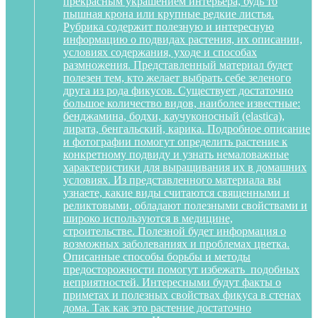
прекрасным украшением интерьера, будь то
пышная крона или крупные редкие листья.
Рубрика содержит полезную и интересную
информацию о подвидах растения, их описании,
условиях содержания, уходе и способах
размножения. Представленный материал будет
полезен тем, кто желает выбрать себе зеленого
друга из рода фикусов. Существует достаточно
большое количество видов, наиболее известные:
бенджамина, бодхи, каучуконосный (elastica),
лирата, бенгальский, карика. Подробное описание
и фотографии помогут определить растение к
конкретному подвиду и узнать немаловажные
характеристики для выращивания их в домашних
условиях. Из представленного материала вы
узнаете, какие виды считаются священными и
реликтовыми, обладают полезными свойствами и
широко используются в медицине,
строительстве. Полезной будет информация о
возможных заболеваниях и проблемах цветка.
Описанные способы борьбы и методы
предосторожности помогут избежать подобных
неприятностей. Интересными будут факты о
приметах и полезных свойствах фикуса в стенах
дома. Так как это растение достаточно