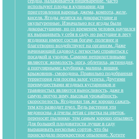
сердца, налаживается пищеварение. Часто
используют плоды в кулинарии для
приготовления варенья, джема, компота, желе,
киселя. Ягоды делятся на дикорастущие и
окультуренные. Изначально все ягоды были
дикорастущими, но со временем человек научился
их выращивать у себя в саду, но растущие в лесу
ягодники имеют состав богаче, полезнее и
благотворно воздействуют на организм. Даже
начинающий садовод с легкостью справиться с
посадкой и уходом. Самими неприхотливыми
являются: жимолость, ирга, облепиха, актинидия,
а популярными: клубника, малина, вишня,
крыжовник, смородина. Правильно подобранная
территория для посева залог успеха. Другими
преимуществами ягодных кустарников и
травянистых являются выносливость, даже в
самую лютую зиму, высокая урожайность,
скороспелость. Ягодники так же хорошо сажать,
тем кто разводит пчел. Ведь растения эти
медоносны, а пчелы летая с цветка на цветок,
переносят пылинки, тем самым хорошо опыляют.
Для большей плодовитости лучше в саду
выращивать несколько сортов, что бы
происходило перекрестное опыление. Хотите