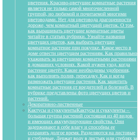
цветения. Красиво-цветущие комнатные растения
является не только самой многочисленной
группой, но любимой и почитаемой многими
цветоводами. Нет для цветовода драгоценности
дороже, чем комнатный цветущий цветок. О том,
как выращивать цветущие комнатные цветы
читайте в статьях рубрики. Узнайте названия
цветущих цветов, как выбрать цветущее
комнатное растение при покупке. Какое место в
доме отвести цветущим растениям. Как правильно
ухаживать за цветущими комнатными растениями
в домашних условиях. Какой нужен уход, когда
растение цветёт. Какие необходимы удобрения,
как выполнять полив, пересадку. Как и когда
размножать цветущие растения. Как защитить
комнатные растения от вредителей и болезней. В
рубрике представлены фото цветущих цветов и
растений.
Декоративно-лиственные
Кактусы и суккуленты
Кактусы и суккуленты –
большая группа растений состоящая из 40 видов
и имеющих аккумулирующие свойства. Они
задерживают в себе влагу и способны ее
сохранять долгое время. Разделяются на листовые
и стеблевые. Держат воду в листьях или стеблях за