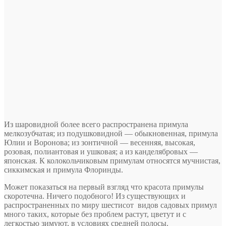
Из шаровидной более всего распространена примула
мелкозубчатая; из подушковидной — обыкновенная, примула
Юлии и Воронова; из зонтичной — весенняя, высокая,
розовая, полиантовая и ушковая; а из канделябровых —
японская. К колокольчиковым примулам относятся мучнистая,
сиккимская и примула Флоринды.
Может показаться на первый взгляд что красота примулы
скоротечна. Ничего подобного! Из существующих и
распространенных по миру шестисот видов садовых примул
много таких, которые без проблем растут, цветут и с
легкостью зимуют, в условиях средней полосы.