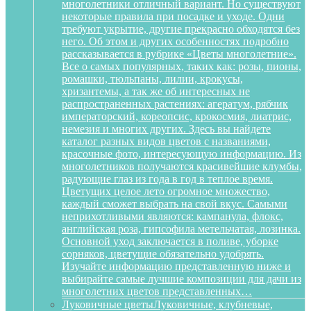
многолетники отличный вариант. Но существуют
некоторые правила при посадке и уходе. Одни
требуют укрытие, другие прекрасно обходятся без
него. Об этом и других особенностях подробно
рассказывается в рубрике «Цветы многолетние».
Все о самых популярных, таких как: розы, пионы,
ромашки, тюльпаны, лилии, крокусы,
хризантемы, а так же об интересных не
распространенных растениях: агератум, рябчик
императорский, кореопсис, крокосмия, лиатрис,
немезия и многих других. Здесь вы найдете
каталог разных видов цветов с названиями,
красочные фото, интересующую информацию. Из
многолетников получаются красивейшие клумбы,
радующие глаз из года в год в теплое время.
Цветущих целое лето огромное множество,
каждый сможет выбрать на свой вкус. Самыми
неприхотливыми являются: кампанула, флокс,
английская роза, гипсофила метельчатая, лозинка.
Основной уход заключается в поливе, уборке
сорняков, цветущие обязательно удобрять.
Изучайте информацию представленную ниже и
выбирайте самые лучшие композиции для дачи из
многолетних цветов представленных…
Луковичные цветы
Луковичные, клубневые,