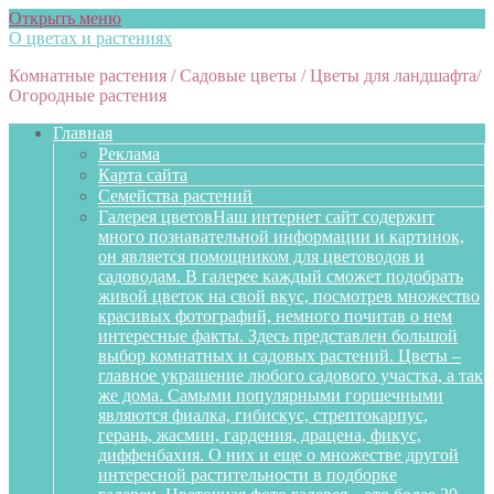
Открыть меню
О цветах и растениях
Комнатные растения / Садовые цветы / Цветы для ландшафта/
Огородные растения
Главная
Реклама
Карта сайта
Семейства растений
Галерея цветов
Наш интернет сайт содержит
много познавательной информации и картинок,
он является помощником для цветоводов и
садоводам. В галерее каждый сможет подобрать
живой цветок на свой вкус, посмотрев множество
красивых фотографий, немного почитав о нем
интересные факты. Здесь представлен большой
выбор комнатных и садовых растений. Цветы –
главное украшение любого садового участка, а так
же дома. Самыми популярными горшечными
являются фиалка, гибискус, стрептокарпус,
герань, жасмин, гардения, драцена, фикус,
диффенбахия. О них и еще о множестве другой
интересной растительности в подборке