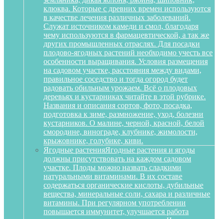
клюква. Которые с древних времен используются
в качестве лечения различных заболеваний.
Служат источником камеди и смол, благодаря
чему используются в фармацевтической, а так же
других промышленных отраслях. Для посадки
плодово-ягодных растений необходимо учесть все
особенности выращивания. Условия размещения
на садовом участке, расстояния между видами,
правильное соседство и тогда огород будет
радовать обильным урожаем. Всё о плодовых
деревьях и кустарниках читайте в этой рубрике.
Названия и описания сортов, фото, посадка,
подготовка к зиме, размножение, уход, болезни
кустарников. О малине, черной, красной, белой
смородине, винограде, клубнике, жимолости,
крыжовнике, голубике, киви.
Ягодные растения
Ягодные растения и ягоды
должны присутствовать на каждом садовом
участке. Плоды можно назвать сладкими
натуральными витаминами. В их составе
содержаться органические кислоты, дубильные
вещества, минеральные соли, сахара и различные
витамины. При регулярном употреблении
повышается иммунитет, улучшается работа