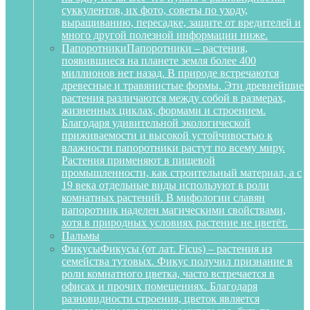
суккулентов, их фото, советы по уходу,
выращиванию, пересадке, защите от вредителей и
много другой полезной информации ниже.
Папоротники
Папоротники – растения,
появившиеся на планете земля более 400
миллионов нет назад. В природе встречаются
древесные и травянистые формы. Эти древнейшие
растения различаются между собой в размерах,
жизненных циклах, формами и строением.
Благодаря удивительной экологической
приживаемости и высокой устойчивостью к
влажности папоротники растут по всему миру.
Растения применяют в пищевой
промышленности, как строительный материал, а с
19 века отдельные виды используют в роли
комнатных растений. В мифологии славян
папоротник наделен магическими свойствами,
хотя в природных условиях растение не цветёт.
Пальмы
Фикусы
Фикусы (от лат. Ficus) – растения из
семейства тутовых. Фикус получил признание в
роли комнатного цветка, часто встречается в
офисах и прочих помещениях. Благодаря
разновидности строения, цветок является