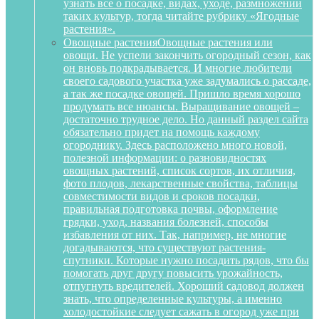
узнать все о посадке, видах, уходе, размножении
таких культур, тогда читайте рубрику «Ягодные
растения».
Овощные растения
Овощные растения или
овощи. Не успели закончить огородный сезон, как
он вновь подкрадывается. И многие любители
своего садового участка уже задумались о рассаде,
а так же посадке овощей. Пришло время хорошо
продумать все нюансы. Выращивание овощей –
достаточно трудное дело. Но данный раздел сайта
обязательно придет на помощь каждому
огороднику. Здесь расположено много новой,
полезной информации: о разновидностях
овощных растений, список сортов, их отличия,
фото плодов, лекарственные свойства, таблицы
совместимости видов и сроков посадки,
правильная подготовка почвы, оформление
грядки, уход, названия болезней, способы
избавления от них. Так, например, не многие
догадываются, что существуют растения-
спутники. Которые нужно посадить рядов, что бы
помогать друг другу повысить урожайность,
отпугнуть вредителей. Хороший садовод должен
знать, что определенные культуры, а именно
холодостойкие следует сажать в огород уже при