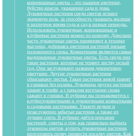
корневищные цветы – это пышное цветение,
буйство красок, украшение сада и дома.
Луковичные растения среди цветов играют
значимую роль, за способность украшать жилище
в различное время года и сад в разные периоды.
Использовать луковичные, корневищные и
клубневые растения можно по-разному. Довольно
часто луковичные цветы применяют в технике
выгонки, добиваясь цветения растений раньше
положенного срока. Комнатными являются самые
выдержанные луковичные цветы. Есть среди них
такие растения, которые не теряют листву целый
год. Они заслуживают названия декоративно
цветущие. Другие луковичные растения
сбрасывают листья. Такие растения зимой хранят
в горшках без полива. Луковицы других растений
хранят в торфе, а с началом вегетации снова
сажают в горшки. В рубрике вы познакомитесь с
клубнелуковичными и луковичными комнатными
и садовыми растениями. Узнаете редкие и
незаслуженно забытые растения, а также их
лучшие сорта. В рубрике даётся описание
растений, советы о том, как правильно выбрать
луковицы цветов, купить луковичные растения,
подготовить почву, провести посадку цветов. Как