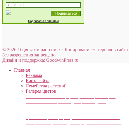
Подписаться письмом
© 2026 О цветах и растениях · Копирование материалов сайта
без разрешения запрещено
Дизайн и поддержка: GoodwinPress.ru
Главная
Реклама
Карта сайта
Семейства растений
Галерея цветов
Наш интернет сайт содержит много
познавательной информации и картинок, он
является помощником для цветоводов и
садоводам. В галерее каждый сможет подобрать
живой цветок на свой вкус, посмотрев множество
красивых фотографий, немного почитав о нем
интересные факты. Здесь представлен большой
выбор комнатных и садовых растений. Цветы –