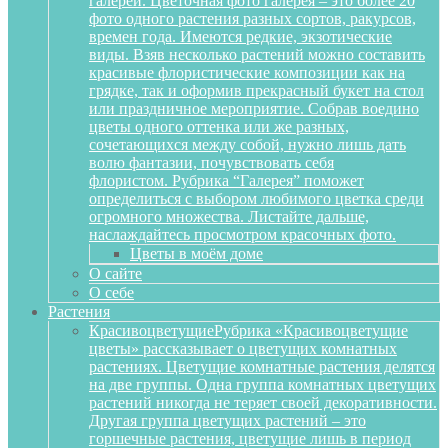
галереи. Цветочная фото галерея – это более 20
фото одного растения разных сортов, ракурсов,
времен года. Имеются редкие, экзотические
виды. Взяв несколько растений можно составить
красивые флористические композиции как на
грядке, так и оформив прекрасный букет на стол
или праздничное мероприятие. Собрав воедино
цветы одного оттенка или же разных,
сочетающихся между собой, нужно лишь дать
волю фантазии, почувствовать себя
флористом. Рубрика “Галерея” поможет
определиться с выбором любимого цветка среди
огромного множества. Листайте дальше,
наслаждайтесь просмотром красочных фото.
Цветы в моём доме
О сайте
О себе
Растения
Красивоцветущие
Рубрика «Красивоцветущие
цветы» рассказывает о цветущих комнатных
растениях. Цветущие комнатные растения делятся
на две группы. Одна группа комнатных цветущих
растений никогда не теряет своей декоративности.
Другая группа цветущих растений – это
горшечные растения, цветущие лишь в период