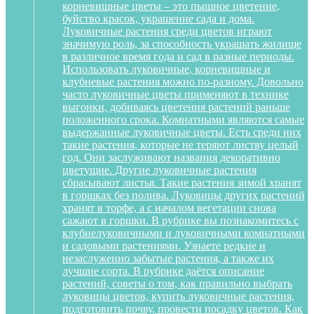
корневищные цветы – это пышное цветение,
буйство красок, украшение сада и дома.
Луковичные растения среди цветов играют
значимую роль, за способность украшать жилище
в различное время года и сад в разные периоды.
Использовать луковичные, корневищные и
клубневые растения можно по-разному. Довольно
часто луковичные цветы применяют в технике
выгонки, добиваясь цветения растений раньше
положенного срока. Комнатными являются самые
выдержанные луковичные цветы. Есть среди них
такие растения, которые не теряют листву целый
год. Они заслуживают названия декоративно
цветущие. Другие луковичные растения
сбрасывают листья. Такие растения зимой хранят
в горшках без полива. Луковицы других растений
хранят в торфе, а с началом вегетации снова
сажают в горшки. В рубрике вы познакомитесь с
клубнелуковичными и луковичными комнатными
и садовыми растениями. Узнаете редкие и
незаслуженно забытые растения, а также их
лучшие сорта. В рубрике даётся описание
растений, советы о том, как правильно выбрать
луковицы цветов, купить луковичные растения,
подготовить почву, провести посадку цветов. Как