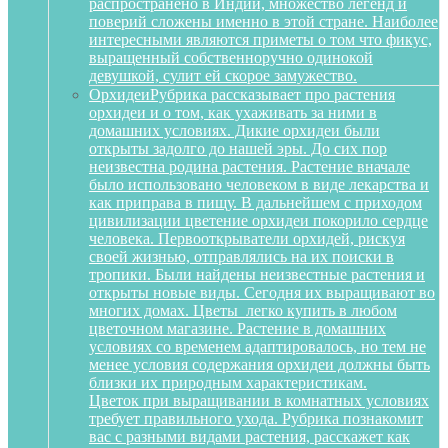
распространено в Индии, множество легенд и
поверий сложены именно в этой стране. Наиболее
интересными являются приметы о том что фикус,
выращенный собственноручно одинокой
девушкой, сулит ей скорое замужество.
Орхидеи
Рубрика рассказывает про растения
орхидеи и о том, как ухаживать за ними в
домашних условиях. Дикие орхидеи были
открыты задолго до нашей эры. До сих пор
неизвестна родина растения. Растение вначале
было использовано человеком в виде лекарства и
как приправа в пищу. В дальнейшем с приходом
цивилизации цветение орхидеи покорило сердце
человека. Первооткрыватели орхидей, рискуя
своей жизнью, отправлялись на их поиски в
тропики. Были найдены неизвестные растения и
открыты новые виды. Сегодня их выращивают во
многих домах. Цветы легко купить в любом
цветочном магазине. Растение в домашних
условиях со временем адаптировалось, но тем не
менее условия содержания орхидеи должны быть
близки их природным характеристикам.
Цветок при выращивании в комнатных условиях
требует правильного ухода. Рубрика познакомит
вас с разными видами растения, расскажет как