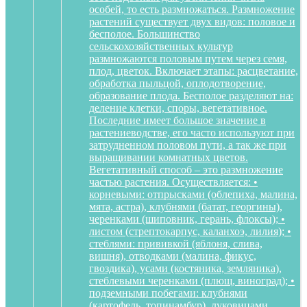
особей, то есть размножаться. Размножение
растений существует двух видов: половое и
бесполое. Большинство
сельскохозяйственных культур
размножаются половым путем через семя,
плод, цветок. Включает этапы: расцветание,
обработка пыльцой, оплодотворение,
образование плода. Бесполое разделяют на:
деление клетки, споры, вегетативное.
Последние имеет большое значение в
растениеводстве, его часто используют при
затрудненном половом пути, а так же при
выращивании комнатных цветов.
Вегетативный способ – это размножение
частью растения. Осуществляется: •
корневыми: отпрысками (облепиха, малина,
мята, астра), клубнями (батат, георгины),
черенками (шиповник, герань, флоксы); •
листом (стрептокарпус, каланхоэ, лилия); •
стеблями: прививкой (яблоня, слива,
вишня), отводками (малина, фикус,
гвоздика), усами (костяника, земляника),
стеблевыми черенками (плющ, виноград); •
подземными побегами: клубнями
(картофель, топинамбур), луковицами