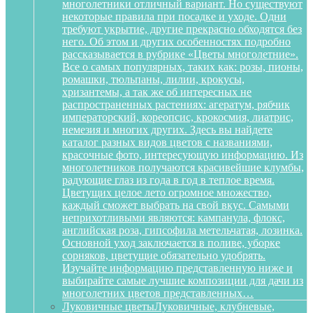
многолетники отличный вариант. Но существуют
некоторые правила при посадке и уходе. Одни
требуют укрытие, другие прекрасно обходятся без
него. Об этом и других особенностях подробно
рассказывается в рубрике «Цветы многолетние».
Все о самых популярных, таких как: розы, пионы,
ромашки, тюльпаны, лилии, крокусы,
хризантемы, а так же об интересных не
распространенных растениях: агератум, рябчик
императорский, кореопсис, крокосмия, лиатрис,
немезия и многих других. Здесь вы найдете
каталог разных видов цветов с названиями,
красочные фото, интересующую информацию. Из
многолетников получаются красивейшие клумбы,
радующие глаз из года в год в теплое время.
Цветущих целое лето огромное множество,
каждый сможет выбрать на свой вкус. Самыми
неприхотливыми являются: кампанула, флокс,
английская роза, гипсофила метельчатая, лозинка.
Основной уход заключается в поливе, уборке
сорняков, цветущие обязательно удобрять.
Изучайте информацию представленную ниже и
выбирайте самые лучшие композиции для дачи из
многолетних цветов представленных…
Луковичные цветы
Луковичные, клубневые,