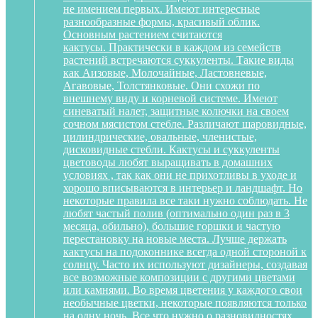
не имением первых. Имеют интересные
разнообразные формы, красивый облик.
Основным растением считаются
кактусы. Практически в каждом из семейств
растений встречаются суккуленты. Такие виды
как Аизовые, Молочайные, Ластовневые,
Агавовые, Толстянковые. Они схожи по
внешнему виду и корневой системе. Имеют
синеватый налет, защитные колючки на своем
сочном мясистом стебле. Различают шаровидные,
цилиндрические, овальные, членистые,
дисковидные стебли. Кактусы и суккуленты
цветоводы любят выращивать в домашних
условиях , так как они не прихотливы в уходе и
хорошо вписываются в интерьер и ландшафт. Но
некоторые правила все таки нужно соблюдать. Не
любят частый полив (оптимально один раз в 3
месяца, обильно), большие горшки и частую
перестановку на новые места. Лучше держать
кактусы на подоконнике всегда одной стороной к
солнцу. Часто их используют дизайнеры, создавая
все возможные композиции с другими цветами
или камнями. Во время цветения у каждого свои
необычные цветки, некоторые появляются только
на одну ночь. Все что нужно о разновидностях