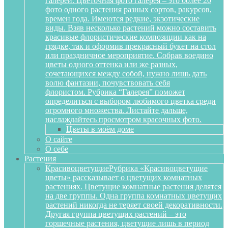
галереи. Цветочная фото галерея – это более 20
фото одного растения разных сортов, ракурсов,
времен года. Имеются редкие, экзотические
виды. Взяв несколько растений можно составить
красивые флористические композиции как на
грядке, так и оформив прекрасный букет на стол
или праздничное мероприятие. Собрав воедино
цветы одного оттенка или же разных,
сочетающихся между собой, нужно лишь дать
волю фантазии, почувствовать себя
флористом. Рубрика “Галерея” поможет
определиться с выбором любимого цветка среди
огромного множества. Листайте дальше,
наслаждайтесь просмотром красочных фото.
Цветы в моём доме
О сайте
О себе
Растения
Красивоцветущие
Рубрика «Красивоцветущие
цветы» рассказывает о цветущих комнатных
растениях. Цветущие комнатные растения делятся
на две группы. Одна группа комнатных цветущих
растений никогда не теряет своей декоративности.
Другая группа цветущих растений – это
горшечные растения, цветущие лишь в период