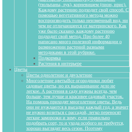
(тюльпаны, лук), корневищем (пион, ирис).
Каждому растению подходит свой способ. С
помощью вегетативного метода можно
воспроизводить только неизменный вид, ни
чем не отличающееся от материнского. Как
уже было сказано, каждому растению
подходит свой метод. Про более 40
написано много полезной информации о
размножении растений разными
методиками в этой рубрике.
Подкормка
Растения в интерьере
Цветы
Цветы однолетние и двухлетние
Многолетние цветы
Все огородники любят
садовые цветы, но их выращивание дело не
легкое. А растения в саду нужны всегда, чем
больше, тем лучше и красивее садовый участок.
На помощь приходят многолетние цветы. Ведь
они не нуждаются в высадке каждый год, а значит
не нужно возиться с рассадой, легко переносят
легкие заморозки и зиму, если правильно
подобрать сорт, то и ухода особого не требуется,
хорошо выглядят весь сезон. Поэтому