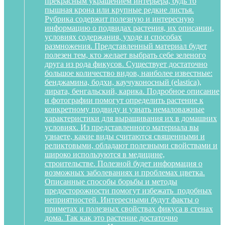
прекрасным украшением интерьера, будь то
пышная крона или крупные редкие листья.
Рубрика содержит полезную и интересную
информацию о подвидах растения, их описании,
условиях содержания, уходе и способах
размножения. Представленный материал будет
полезен тем, кто желает выбрать себе зеленого
друга из рода фикусов. Существует достаточно
большое количество видов, наиболее известные:
бенджамина, бодхи, каучуконосный (elastica),
лирата, бенгальский, карика. Подробное описание
и фотографии помогут определить растение к
конкретному подвиду и узнать немаловажные
характеристики для выращивания их в домашних
условиях. Из представленного материала вы
узнаете, какие виды считаются священными и
реликтовыми, обладают полезными свойствами и
широко используются в медицине,
строительстве. Полезной будет информация о
возможных заболеваниях и проблемах цветка.
Описанные способы борьбы и методы
предосторожности помогут избежать подобных
неприятностей. Интересными будут факты о
приметах и полезных свойствах фикуса в стенах
дома. Так как это растение достаточно