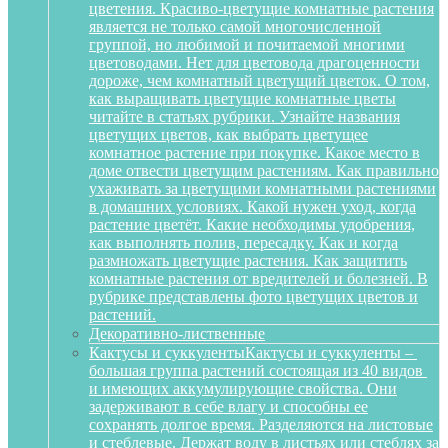
цветения. Красиво-цветущие комнатные растения
является не только самой многочисленной
группой, но любимой и почитаемой многими
цветоводами. Нет для цветовода драгоценности
дороже, чем комнатный цветущий цветок. О том,
как выращивать цветущие комнатные цветы
читайте в статьях рубрики. Узнайте названия
цветущих цветов, как выбрать цветущее
комнатное растение при покупке. Какое место в
доме отвести цветущим растениям. Как правильно
ухаживать за цветущими комнатными растениями
в домашних условиях. Какой нужен уход, когда
растение цветёт. Какие необходимы удобрения,
как выполнять полив, пересадку. Как и когда
размножать цветущие растения. Как защитить
комнатные растения от вредителей и болезней. В
рубрике представлены фото цветущих цветов и
растений.
Декоративно-лиственные
Кактусы и суккуленты
Кактусы и суккуленты –
большая группа растений состоящая из 40 видов
и имеющих аккумулирующие свойства. Они
задерживают в себе влагу и способны ее
сохранять долгое время. Разделяются на листовые
и стеблевые. Держат воду в листьях или стеблях за