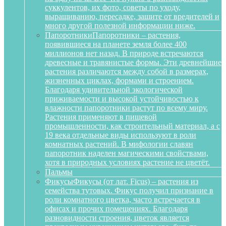
суккулентов, их фото, советы по уходу,
выращиванию, пересадке, защите от вредителей и
много другой полезной информации ниже.
Папоротники
Папоротники – растения,
появившиеся на планете земля более 400
миллионов нет назад. В природе встречаются
древесные и травянистые формы. Эти древнейшие
растения различаются между собой в размерах,
жизненных циклах, формами и строением.
Благодаря удивительной экологической
приживаемости и высокой устойчивостью к
влажности папоротники растут по всему миру.
Растения применяют в пищевой
промышленности, как строительный материал, а с
19 века отдельные виды используют в роли
комнатных растений. В мифологии славян
папоротник наделен магическими свойствами,
хотя в природных условиях растение не цветёт.
Пальмы
Фикусы
Фикусы (от лат. Ficus) – растения из
семейства тутовых. Фикус получил признание в
роли комнатного цветка, часто встречается в
офисах и прочих помещениях. Благодаря
разновидности строения, цветок является