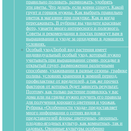
правильно поливать, размножать, удобрять
эти цветы. Что делать, если корни сохнут. Какой
грунт и горшок нужны. Как выбрать правильно
цветок в магазине при покупке. Как и когда
пересаживать. В рубрике вы увидите красивые
фото, узнаете много интересного и полезного.
Советы и рекомендации в постах помогут вам в
выращивании и уходе за орхидеями в домашних
условиях.
Особый уход
Любой вид растения имеет
индивидуальный особый уход, который нужно
учитывать при выращивании семян, посадке в
открытый грунт, размножении различными
способами, ухаживании в разные сезоны, графике
полива, условиях хранения в зимний период,
профилактике от вредителей, а так же прочих
факторов от которых будет зависеть результат.
Поэтому, как только растение появилось у вас
дома или на грядке нужно изучить его правила
для получения хорошего цветения и урожая.
Рубрика «Особенности ухода» предоставляет
много информации о сотнях видов и
представителей флоры: цветочных, овощных,
плодово-ягодных культур, как комнатных, так и
садовых. Овощные культуры особенно