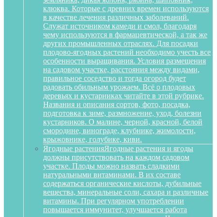
клюква. Которые с древних времен используются
в качестве лечения различных заболеваний.
Служат источником камеди и смол, благодаря
чему используются в фармацевтической, а так же
других промышленных отраслях. Для посадки
плодово-ягодных растений необходимо учесть все
особенности выращивания. Условия размещения
на садовом участке, расстояния между видами,
правильное соседство и тогда огород будет
радовать обильным урожаем. Всё о плодовых
деревьях и кустарниках читайте в этой рубрике.
Названия и описания сортов, фото, посадка,
подготовка к зиме, размножение, уход, болезни
кустарников. О малине, черной, красной, белой
смородине, винограде, клубнике, жимолости,
крыжовнике, голубике, киви.
Ягодные растения
Ягодные растения и ягоды
должны присутствовать на каждом садовом
участке. Плоды можно назвать сладкими
натуральными витаминами. В их составе
содержаться органические кислоты, дубильные
вещества, минеральные соли, сахара и различные
витамины. При регулярном употреблении
повышается иммунитет, улучшается работа