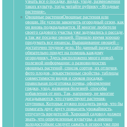
узнать все о посадке, видах, уходе, размножении
таких культур, тогда читайте рубрику «Ягодные
растения».
Овощные растения
Овощные растения или
овощи. Не успели закончить огородный сезон, как
он вновь подкрадывается. И многие любители
своего садового участка уже задумались о рассаде,
а так же посадке овощей. Пришло время хорошо
продумать все нюансы. Выращивание овощей –
достаточно трудное дело. Но данный раздел сайта
обязательно придет на помощь каждому
огороднику. Здесь расположено много новой,
полезной информации: о разновидностях
овощных растений, список сортов, их отличия,
фото плодов, лекарственные свойства, таблицы
совместимости видов и сроков посадки,
правильная подготовка почвы, оформление
грядки, уход, названия болезней, способы
избавления от них. Так, например, не многие
догадываются, что существуют растения-
спутники. Которые нужно посадить рядов, что бы
помогать друг другу повысить урожайность,
отпугнуть вредителей. Хороший садовод должен
знать, что определенные культуры, а именно
холодостойкие следует сажать в огород уже при