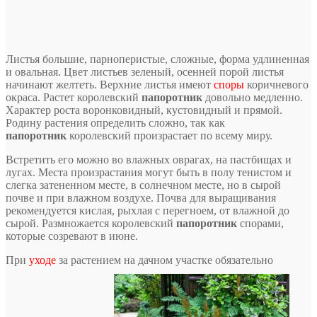
Листья большие, парноперистые, сложные, форма удлиненная
и овальная. Цвет листьев зеленый, осенней порой листья
начинают желтеть. Верхние листья имеют
споры
коричневого
окраса. Растет королевский
папоротник
довольно медленно.
Характер роста воронковидный, кустовидный и прямой.
Родину растения определить сложно, так как
папоротник
королевский произрастает по всему миру.
Встретить его можно во влажных оврагах, на пастбищах и
лугах. Места произрастания могут быть в полу тенистом и
слегка затененном месте, в солнечном месте, но в сырой
почве и при влажном воздухе. Почва для выращивания
рекомендуется кислая, рыхлая с перегноем, от влажной до
сырой. Размножается королевский
папоротник
спорами,
которые созревают в июне.
При
уходе
за растением на дачном участке обязательно