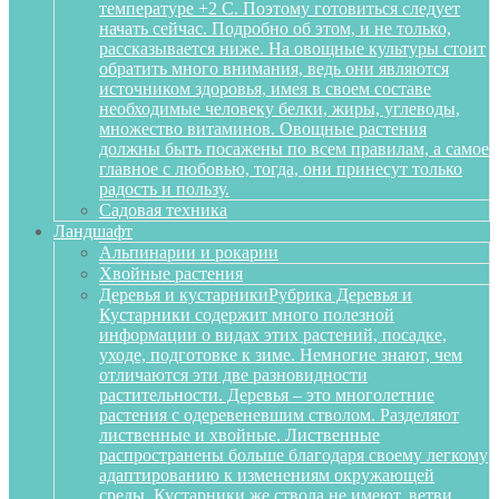
температуре +2 С. Поэтому готовиться следует
начать сейчас. Подробно об этом, и не только,
рассказывается ниже. На овощные культуры стоит
обратить много внимания, ведь они являются
источником здоровья, имея в своем составе
необходимые человеку белки, жиры, углеводы,
множество витаминов. Овощные растения
должны быть посажены по всем правилам, а самое
главное с любовью, тогда, они принесут только
радость и пользу.
Садовая техника
Ландшафт
Альпинарии и рокарии
Хвойные растения
Деревья и кустарники
Рубрика Деревья и
Кустарники содержит много полезной
информации о видах этих растений, посадке,
уходе, подготовке к зиме. Немногие знают, чем
отличаются эти две разновидности
растительности. Деревья – это многолетние
растения с одеревеневшим стволом. Разделяют
лиственные и хвойные. Лиственные
распространены больше благодаря своему легкому
адаптированию к изменениям окружающей
среды. Кустарники же ствола не имеют, ветви