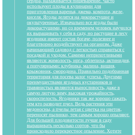
сердца, налаживается пищеварение. Часто
используют плоды в кулинарии для
приготовления варенья, джема, компота, желе,
киселя. Ягоды делятся на дикорастущие и
окультуренные. Изначально все ягоды были
дикорастущими, но со временем человек научился
их выращивать у себя в саду, но растущие в лесу
ягодники имеют состав богаче, полезнее и
благотворно воздействуют на организм. Даже
начинающий садовод с легкостью справиться с
посадкой и уходом. Самими неприхотливыми
являются: жимолость, ирга, облепиха, актинидия,
а популярными: клубника, малина, вишня,
крыжовник, смородина. Правильно подобранная
территория для посева залог успеха. Другими
преимуществами ягодных кустарников и
травянистых являются выносливость, даже в
самую лютую зиму, высокая урожайность,
скороспелость. Ягодники так же хорошо сажать,
тем кто разводит пчел. Ведь растения эти
медоносны, а пчелы летая с цветка на цветок,
переносят пылинки, тем самым хорошо опыляют.
Для большей плодовитости лучше в саду
выращивать несколько сортов, что бы
происходило перекрестное опыление. Хотите