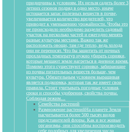
придирчивы к условиям. Их нельзя садить более 3
летних сезонов подряд в одно место, иначе
истощается запас полезных веществ в почве,
увеличивается количество вредителей, что
приводит к уменьшению урожайности. Чтобы это
не происходило необходимо разделить садовый
участок на несколько частей и ежегодно менять
разные культуры местами. Важно так же
расположить овощи, там где тепло, ведь холода
они не переносят. Что бы защитить от ночных
прохладных температур нужно убирать сорняки,
которые мешают земле нагреться в дневное время.
Помимо этого существуют сорняки, забирающие
из почвы питательных веществ больше, чем
культура. Обязательным условием выращивая
является подкормка, которая так же имеет свои
правила. Стоит учитывать погодные условия,
сроки и способы удобрения, свойства почвы.
Соблюдая режим…
Семейства растений
Размножение растений
На планете Земля
насчитывается более 500 тысяч видов
представителей флоры. Как и все живые
организмы, они способны воспроизводить
себе подобных для увеличения числа