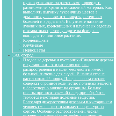
нужно ухаживать за растениями, проводить
размножение, хранить посадочный материал. Как
выполнять выгонку луковичных цветов в
домашних условиях и защищать растения от
болезней и вредителей. Вы узнаете название
луковичных, корневищных и клубневых садовых
и комнатных цветов, увидите на фото, как
выглядит то, или иное растение.
Корневищные
Клубневые
Первоцветы
Сад, огород
Плодовые деревья и кустарники
Плодовые деревья
и кустарники – эти растения широко
распространены в нашей местности и имеют
большой значение для людей. В нашей стране
растет около 25 пород. Плоды в своем составе
содержат огромное количество полезных веществ
и благотворно влияют на организм. Больше
пользы приносит свежий плод, при обработке
теряются некоторые полезные вещества.
Благодаря дикорастущим деревьям и кустарникам
человек смог вывести множество культурных
сортов. Особенно распространены: лесная
земляника, дикая яблоня, рябина, шиповник,