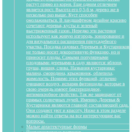
растут прямо из корня. Еще одним отличием
является рост. Высота его 0,5-6 м, дерево же в
несколько раз выше. Куст способен
омолаживаться. В ландшафтном дизайне красиво
сочетают деревья, кусты и зеленый
выстриженный газон. Нередко эти растения
используют как живую изгородь, зонирование и
для визуального расширения приусадебного
участка. Посадка садовых Деревьев и Кустарников
не только носит декоративную функцию, но и
приносит плоды. Самыми популярными
плодовыми деревьями в саду являются: яблоня,
груша, вишня, слива. Названия кустарника:
малина, смородина, крыжовник, облепиха,
жимолость. Помимо этих функций, отлично
очищают воздух, испаряя фитонциды, которые в
свою очередь имеют бактерицидное,
антимикробное свойство. Так же защищают от
прямых солнечных лучей. Именно, Деревья &
Кустарники являются главной составляющей сада.
Они создают уют и красоту. Ниже в этом разделе
можно найти ответы на все интересующие вас
вопросы.
Малые архитектурные формы