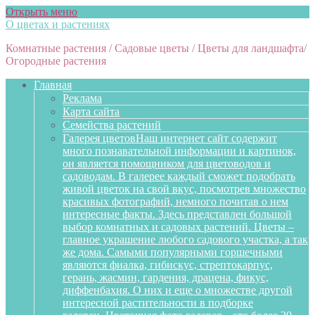
Открыть меню
О цветах и растениях
Комнатные растения / Садовые цветы / Цветы для ландшафта/
Огородные растения
Главная
Реклама
Карта сайта
Семейства растений
Галерея цветов
Наш интернет сайт содержит
много познавательной информации и картинок,
он является помощником для цветоводов и
садоводам. В галерее каждый сможет подобрать
живой цветок на свой вкус, посмотрев множество
красивых фотографий, немного почитав о нем
интересные факты. Здесь представлен большой
выбор комнатных и садовых растений. Цветы –
главное украшение любого садового участка, а так
же дома. Самыми популярными горшечными
являются фиалка, гибискус, стрептокарпус,
герань, жасмин, гардения, драцена, фикус,
диффенбахия. О них и еще о множестве другой
интересной растительности в подборке