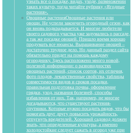
узнать все о посадке, видах, уходе, размножении
таких культур, тогда читайте рубрику «Ягодные
растения».
Овощные растения
Овощные растения или
овощи. Не успели закончить огородный сезон, как
он вновь подкрадывается. И многие любители
своего садового участка уже задумались о рассаде,
а так же посадке овощей. Пришло время хорошо
продумать все нюансы. Выращивание овощей –
достаточно трудное дело. Но данный раздел сайта
обязательно придет на помощь каждому
огороднику. Здесь расположено много новой,
полезной информации: о разновидностях
овощных растений, список сортов, их отличия,
фото плодов, лекарственные свойства, таблицы
совместимости видов и сроков посадки,
правильная подготовка почвы, оформление
грядки, уход, названия болезней, способы
избавления от них. Так, например, не многие
догадываются, что существуют растения-
спутники. Которые нужно посадить рядов, что бы
помогать друг другу повысить урожайность,
отпугнуть вредителей. Хороший садовод должен
знать, что определенные культуры, а именно
холодостойкие следует сажать в огород уже при