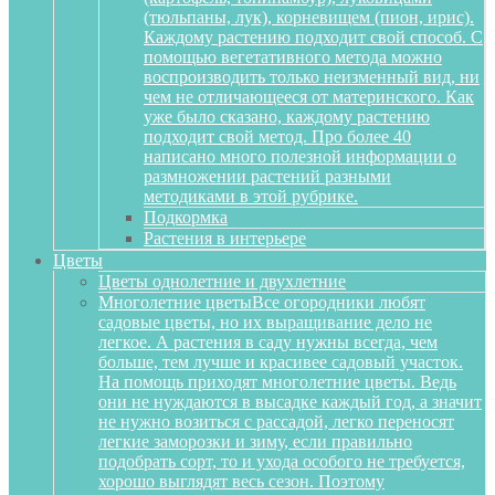
(тюльпаны, лук), корневищем (пион, ирис).
Каждому растению подходит свой способ. С
помощью вегетативного метода можно
воспроизводить только неизменный вид, ни
чем не отличающееся от материнского. Как
уже было сказано, каждому растению
подходит свой метод. Про более 40
написано много полезной информации о
размножении растений разными
методиками в этой рубрике.
Подкормка
Растения в интерьере
Цветы
Цветы однолетние и двухлетние
Многолетние цветы
Все огородники любят
садовые цветы, но их выращивание дело не
легкое. А растения в саду нужны всегда, чем
больше, тем лучше и красивее садовый участок.
На помощь приходят многолетние цветы. Ведь
они не нуждаются в высадке каждый год, а значит
не нужно возиться с рассадой, легко переносят
легкие заморозки и зиму, если правильно
подобрать сорт, то и ухода особого не требуется,
хорошо выглядят весь сезон. Поэтому