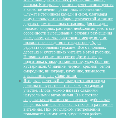
клюква. Которые с древних времен используются
в качестве лечения различных заболеваний.
Служат источником камеди и смол, благодаря
чему используются в фармацевтической, а так же
других промышленных отраслях. Для посадки
плодово-ягодных растений необходимо учесть все
особенности выращивания. Условия размещения
на садовом участке, расстояния между видами,
правильное соседство и тогда огород будет
радовать обильным урожаем. Всё о плодовых
деревьях и кустарниках читайте в этой рубрике.
Названия и описания сортов, фото, посадка,
подготовка к зиме, размножение, уход, болезни
кустарников. О малине, черной, красной, белой
смородине, винограде, клубнике, жимолости,
крыжовнике, голубике, киви.
Ягодные растения
Ягодные растения и ягоды
должны присутствовать на каждом садовом
участке. Плоды можно назвать сладкими
натуральными витаминами. В их составе
содержаться органические кислоты, дубильные
вещества, минеральные соли, сахара и различные
витамины. При регулярном употреблении
повышается иммунитет, улучшается работа