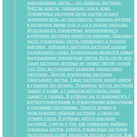
корневищные цветы – это пышное цветение,
буйство красок, украшение сада и дома.
Луковичные растения среди цветов играют
значимую роль, за способность украшать жилище
в различное время года и сад в разные периоды.
Использовать луковичные, корневищные и
клубневые растения можно по-разному. Довольно
часто луковичные цветы применяют в технике
выгонки, добиваясь цветения растений раньше
положенного срока. Комнатными являются самые
выдержанные луковичные цветы. Есть среди них
такие растения, которые не теряют листву целый
год. Они заслуживают названия декоративно
цветущие. Другие луковичные растения
сбрасывают листья. Такие растения зимой хранят
в горшках без полива. Луковицы других растений
хранят в торфе, а с началом вегетации снова
сажают в горшки. В рубрике вы познакомитесь с
клубнелуковичными и луковичными комнатными
и садовыми растениями. Узнаете редкие и
незаслуженно забытые растения, а также их
лучшие сорта. В рубрике даётся описание
растений, советы о том, как правильно выбрать
луковицы цветов, купить луковичные растения,
подготовить почву, провести посадку цветов. Как