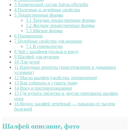
3
Химический состав Salvia officinflis
4
Полезные и лечебные свойства
5
Лекарственные формы
5.1
Твердые лекарственные формы
5.2
Жидкие лекарственные формы
5.3
Мягкие формы
6
Применение
7
Целебные свойства для женщин
7.1
В гинекологии
8
Чай с шалфеем (польза и вред)
9
Шалфей для мужчин
10
Для детей
11
Народные рецепты (приготовление в домашних
условиях)
12
Масло шалфея (свойства, применения)
13
Как собирать и сушить траву
14
Вред и противопоказания
15
Где купить таблетки и другие препараты шалфея,
цена
16
Видео: шалфей лечебный — панация от тысячи
болезней
Шалфей описание, фото