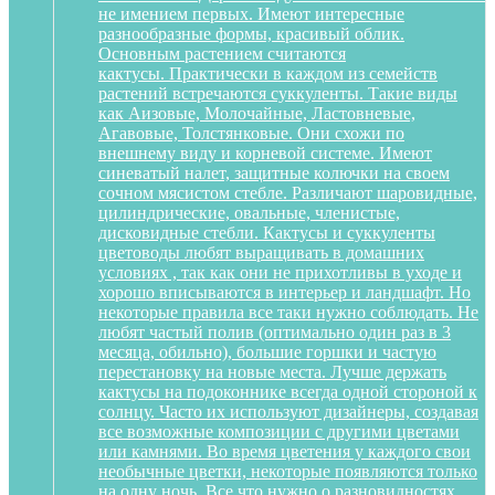
не имением первых. Имеют интересные
разнообразные формы, красивый облик.
Основным растением считаются
кактусы. Практически в каждом из семейств
растений встречаются суккуленты. Такие виды
как Аизовые, Молочайные, Ластовневые,
Агавовые, Толстянковые. Они схожи по
внешнему виду и корневой системе. Имеют
синеватый налет, защитные колючки на своем
сочном мясистом стебле. Различают шаровидные,
цилиндрические, овальные, членистые,
дисковидные стебли. Кактусы и суккуленты
цветоводы любят выращивать в домашних
условиях , так как они не прихотливы в уходе и
хорошо вписываются в интерьер и ландшафт. Но
некоторые правила все таки нужно соблюдать. Не
любят частый полив (оптимально один раз в 3
месяца, обильно), большие горшки и частую
перестановку на новые места. Лучше держать
кактусы на подоконнике всегда одной стороной к
солнцу. Часто их используют дизайнеры, создавая
все возможные композиции с другими цветами
или камнями. Во время цветения у каждого свои
необычные цветки, некоторые появляются только
на одну ночь. Все что нужно о разновидностях