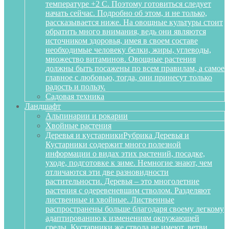
температуре +2 С. Поэтому готовиться следует
начать сейчас. Подробно об этом, и не только,
рассказывается ниже. На овощные культуры стоит
обратить много внимания, ведь они являются
источником здоровья, имея в своем составе
необходимые человеку белки, жиры, углеводы,
множество витаминов. Овощные растения
должны быть посажены по всем правилам, а самое
главное с любовью, тогда, они принесут только
радость и пользу.
Садовая техника
Ландшафт
Альпинарии и рокарии
Хвойные растения
Деревья и кустарники
Рубрика Деревья и
Кустарники содержит много полезной
информации о видах этих растений, посадке,
уходе, подготовке к зиме. Немногие знают, чем
отличаются эти две разновидности
растительности. Деревья – это многолетние
растения с одеревеневшим стволом. Разделяют
лиственные и хвойные. Лиственные
распространены больше благодаря своему легкому
адаптированию к изменениям окружающей
среды. Кустарники же ствола не имеют, ветви