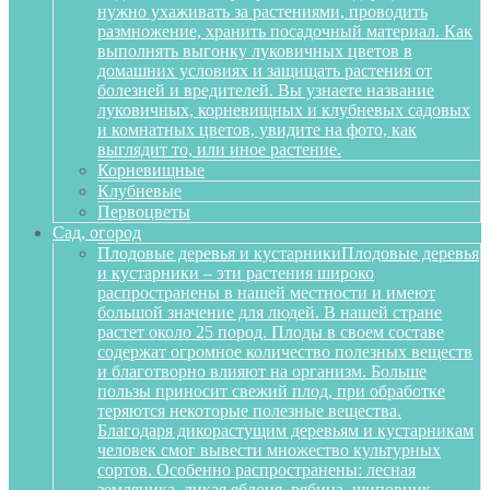
нужно ухаживать за растениями, проводить
размножение, хранить посадочный материал. Как
выполнять выгонку луковичных цветов в
домашних условиях и защищать растения от
болезней и вредителей. Вы узнаете название
луковичных, корневищных и клубневых садовых
и комнатных цветов, увидите на фото, как
выглядит то, или иное растение.
Корневищные
Клубневые
Первоцветы
Сад, огород
Плодовые деревья и кустарники
Плодовые деревья
и кустарники – эти растения широко
распространены в нашей местности и имеют
большой значение для людей. В нашей стране
растет около 25 пород. Плоды в своем составе
содержат огромное количество полезных веществ
и благотворно влияют на организм. Больше
пользы приносит свежий плод, при обработке
теряются некоторые полезные вещества.
Благодаря дикорастущим деревьям и кустарникам
человек смог вывести множество культурных
сортов. Особенно распространены: лесная
земляника, дикая яблоня, рябина, шиповник,