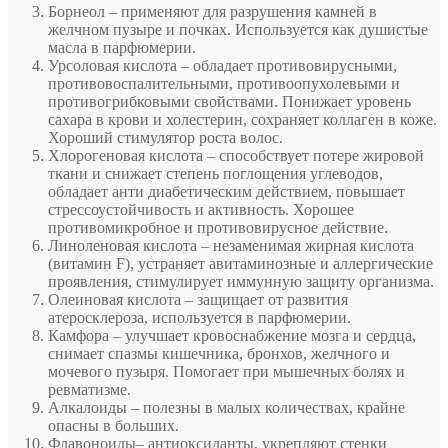
Борнеол – применяют для разрушения камней в
желчном пузыре и почках. Используется как душистые
масла в парфюмерии.
Урсоловая кислота – обладает противовирусными,
противовоспалительными, противоопухолевыми и
противогрибковыми свойствами. Понижает уровень
сахара в крови и холестерин, сохраняет коллаген в коже.
Хороший стимулятор роста волос.
Хлорогеновая кислота – способствует потере жировой
ткани и снижает степень поглощения углеводов,
обладает анти диабетическим действием, повышает
стрессоустойчивость и активность. Хорошее
противомикробное и противовирусное действие.
Линоленовая кислота – незаменимая жирная кислота
(витамин F), устраняет авитаминозные и аллергические
проявления, стимулирует иммунную защиту организма.
Олеиновая кислота – защищает от развития
атеросклероза, используется в парфюмерии.
Камфора – улучшает кровоснабжение мозга и сердца,
снимает спазмы кишечника, бронхов, желчного и
мочевого пузыря. Помогает при мышечных болях и
ревматизме.
Алкалоиды – полезны в малых количествах, крайне
опасны в больших.
Флавоноиды– антиоксиданты, укрепляют стенки