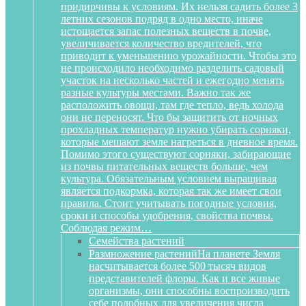
придирчивы к условиям. Их нельзя садить более 3
летних сезонов подряд в одно место, иначе
истощается запас полезных веществ в почве,
увеличивается количество вредителей, что
приводит к уменьшению урожайности. Чтобы это
не происходило необходимо разделить садовый
участок на несколько частей и ежегодно менять
разные культуры местами. Важно так же
расположить овощи, там где тепло, ведь холода
они не переносят. Что бы защитить от ночных
прохладных температур нужно убирать сорняки,
которые мешают земле нагреться в дневное время.
Помимо этого существуют сорняки, забирающие
из почвы питательных веществ больше, чем
культура. Обязательным условием выращивая
является подкормка, которая так же имеет свои
правила. Стоит учитывать погодные условия,
сроки и способы удобрения, свойства почвы.
Соблюдая режим…
Семейства растений
Размножение растений
На планете Земля
насчитывается более 500 тысяч видов
представителей флоры. Как и все живые
организмы, они способны воспроизводить
себе подобных для увеличения числа