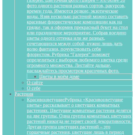
галереи. Цветочная фото галерея – это более 20
фото одного растения разных сортов, ракурсов,
времен года. Имеются редкие, экзотические
виды. Взяв несколько растений можно составить
красивые флористические композиции как на
грядке, так и оформив прекрасный букет на стол
или праздничное мероприятие. Собрав воедино
цветы одного оттенка или же разных,
сочетающихся между собой, нужно лишь дать
волю фантазии, почувствовать себя
флористом. Рубрика “Галерея” поможет
определиться с выбором любимого цветка среди
огромного множества. Листайте дальше,
наслаждайтесь просмотром красочных фото.
Цветы в моём доме
О сайте
О себе
Растения
Красивоцветущие
Рубрика «Красивоцветущие
цветы» рассказывает о цветущих комнатных
растениях. Цветущие комнатные растения делятся
на две группы. Одна группа комнатных цветущих
растений никогда не теряет своей декоративности.
Другая группа цветущих растений – это
горшечные растения, цветущие лишь в период