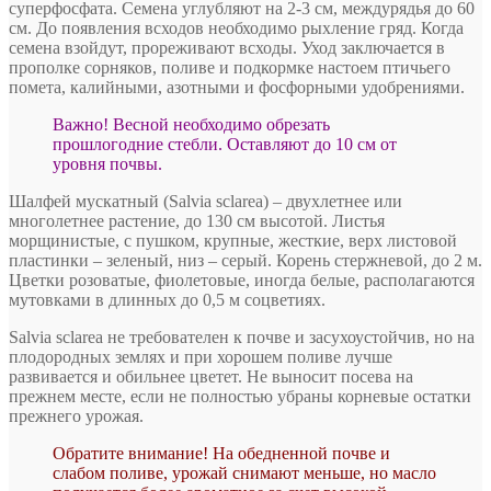
суперфосфата. Семена углубляют на 2-3 см, междурядья до 60
см. До появления всходов необходимо рыхление гряд. Когда
семена взойдут, прореживают всходы. Уход заключается в
прополке сорняков, поливе и подкормке настоем птичьего
помета, калийными, азотными и фосфорными удобрениями.
Важно! Весной необходимо обрезать
прошлогодние стебли. Оставляют до 10 см от
уровня почвы.
Шалфей мускатный (Salvia sclarea) – двухлетнее или
многолетнее растение, до 130 см высотой. Листья
морщинистые, с пушком, крупные, жесткие, верх листовой
пластинки – зеленый, низ – серый. Корень стержневой, до 2 м.
Цветки розоватые, фиолетовые, иногда белые, располагаются
мутовками в длинных до 0,5 м соцветиях.
Salvia sclarea не требователен к почве и засухоустойчив, но на
плодородных землях и при хорошем поливе лучше
развивается и обильнее цветет. Не выносит посева на
прежнем месте, если не полностью убраны корневые остатки
прежнего урожая.
Обратите внимание! На обедненной почве и
слабом поливе, урожай снимают меньше, но масло