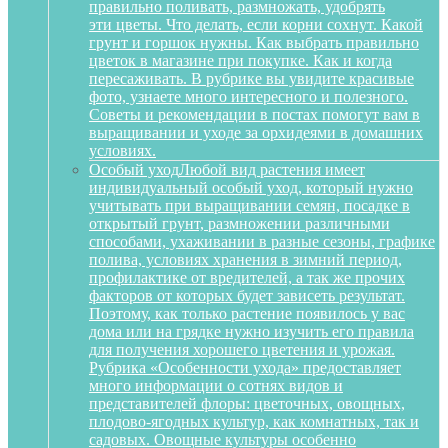
правильно поливать, размножать, удобрять
эти цветы. Что делать, если корни сохнут. Какой
грунт и горшок нужны. Как выбрать правильно
цветок в магазине при покупке. Как и когда
пересаживать. В рубрике вы увидите красивые
фото, узнаете много интересного и полезного.
Советы и рекомендации в постах помогут вам в
выращивании и уходе за орхидеями в домашних
условиях.
Особый уход
Любой вид растения имеет
индивидуальный особый уход, который нужно
учитывать при выращивании семян, посадке в
открытый грунт, размножении различными
способами, ухаживании в разные сезоны, графике
полива, условиях хранения в зимний период,
профилактике от вредителей, а так же прочих
факторов от которых будет зависеть результат.
Поэтому, как только растение появилось у вас
дома или на грядке нужно изучить его правила
для получения хорошего цветения и урожая.
Рубрика «Особенности ухода» предоставляет
много информации о сотнях видов и
представителей флоры: цветочных, овощных,
плодово-ягодных культур, как комнатных, так и
садовых. Овощные культуры особенно