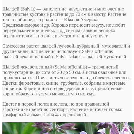
Шалфей (Salvia) — однолетние, двухлетние и многолетние
травянистые кустовые растения до 70 см в высоту. Растение
теплолюбивое, его родина — Южная Америка,
Средиземноморье и др. Хорошо переносит засуху, не любит
переувлажненной почвы. Под снегом сальвия неплохо
переносит зимы, но риск вымерзнуть присутствует.
Самосевом растет шалфей луговой, дубравный, мутовчатый и
другие виды, для лечения используют Salvia officinflis –
шалфей лекарственный и Salvia sclarea – шалфей мускатный.
Шалфей лекарственный (Salvia officinflis) – травянистый
полукустарник, высота от 20 до 50 см. Листья овальные или
продолговатые. Цвет листьев от зеленого до блекло-зеленого.
Цветки фиолетовые, синие, трубчатые, собраны в кистевые
соцветия. Корни и низ стебля деревянистые, придаточные
корни образуют густую мочковатую систему.
Цветет в первой половине лета, но при правильной
агротехнике цветет до сентября. Растение источает горько-
камфарный аромат. Плод 4-х орешковый.