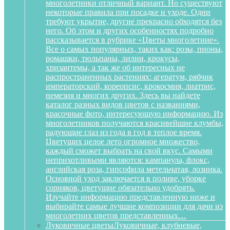
многолетники отличный вариант. Но существуют
некоторые правила при посадке и уходе. Одни
требуют укрытие, другие прекрасно обходятся без
него. Об этом и других особенностях подробно
рассказывается в рубрике «Цветы многолетние».
Все о самых популярных, таких как: розы, пионы,
ромашки, тюльпаны, лилии, крокусы,
хризантемы, а так же об интересных не
распространенных растениях: агератум, рябчик
императорский, кореопсис, крокосмия, лиатрис,
немезия и многих других. Здесь вы найдете
каталог разных видов цветов с названиями,
красочные фото, интересующую информацию. Из
многолетников получаются красивейшие клумбы,
радующие глаз из года в год в теплое время.
Цветущих целое лето огромное множество,
каждый сможет выбрать на свой вкус. Самыми
неприхотливыми являются: кампанула, флокс,
английская роза, гипсофила метельчатая, лозинка.
Основной уход заключается в поливе, уборке
сорняков, цветущие обязательно удобрять.
Изучайте информацию представленную ниже и
выбирайте самые лучшие композиции для дачи из
многолетних цветов представленных…
Луковичные цветы
Луковичные, клубневые,