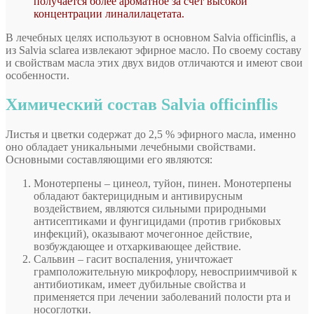
получается более ароматное за счет высокой
концентрации линалилацетата.
В лечебных целях используют в основном Salvia officinflis, а
из Salvia sclarea извлекают эфирное масло. По своему составу
и свойствам масла этих двух видов отличаются и имеют свои
особенности.
Химический состав Salvia officinflis
Листья и цветки содержат до 2,5 % эфирного масла, именно
оно обладает уникальными лечебными свойствами.
Основными составляющими его являются:
Монотерпены – цинеол, туйон, пинен. Монотерпены
обладают бактерицидным и антивирусным
воздействием, являются сильными природными
антисептиками и фунгицидами (против грибковых
инфекций), оказывают мочегонное действие,
возбуждающее и отхаркивающее действие.
Сальвин – гасит воспаления, уничтожает
грамположительную микрофлору, невосприимчивой к
антибиотикам, имеет дубильные свойства и
применяется при лечении заболеваний полости рта и
носоглотки.