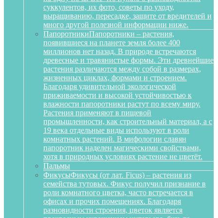
суккулентов, их фото, советы по уходу,
выращиванию, пересадке, защите от вредителей и
много другой полезной информации ниже.
Папоротники
Папоротники – растения,
появившиеся на планете земля более 400
миллионов нет назад. В природе встречаются
древесные и травянистые формы. Эти древнейшие
растения различаются между собой в размерах,
жизненных циклах, формами и строением.
Благодаря удивительной экологической
приживаемости и высокой устойчивостью к
влажности папоротники растут по всему миру.
Растения применяют в пищевой
промышленности, как строительный материал, а с
19 века отдельные виды используют в роли
комнатных растений. В мифологии славян
папоротник наделен магическими свойствами,
хотя в природных условиях растение не цветёт.
Пальмы
Фикусы
Фикусы (от лат. Ficus) – растения из
семейства тутовых. Фикус получил признание в
роли комнатного цветка, часто встречается в
офисах и прочих помещениях. Благодаря
разновидности строения, цветок является