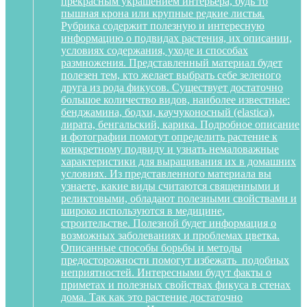
прекрасным украшением интерьера, будь то
пышная крона или крупные редкие листья.
Рубрика содержит полезную и интересную
информацию о подвидах растения, их описании,
условиях содержания, уходе и способах
размножения. Представленный материал будет
полезен тем, кто желает выбрать себе зеленого
друга из рода фикусов. Существует достаточно
большое количество видов, наиболее известные:
бенджамина, бодхи, каучуконосный (elastica),
лирата, бенгальский, карика. Подробное описание
и фотографии помогут определить растение к
конкретному подвиду и узнать немаловажные
характеристики для выращивания их в домашних
условиях. Из представленного материала вы
узнаете, какие виды считаются священными и
реликтовыми, обладают полезными свойствами и
широко используются в медицине,
строительстве. Полезной будет информация о
возможных заболеваниях и проблемах цветка.
Описанные способы борьбы и методы
предосторожности помогут избежать подобных
неприятностей. Интересными будут факты о
приметах и полезных свойствах фикуса в стенах
дома. Так как это растение достаточно