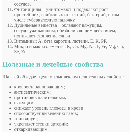
сосудов.
Фитонициды – уничтожают и подавляют рост
простейших, грибковых инфекций, бактерий, в том
числе туберкулезную палочку.
Дубильные вещества – обладают вяжущим,
сосудосуживающим, обезболивающим действием,
понижают скопление слизи.
Витамины: А, бета каротин, лютеин, Е, К, РР.
Микро и макроэлементы: К, Са, Мg, Na, P, Fe, Мg, Cu,
Se, Zn.
Полезные и лечебные свойства
Шалфей обладает целым комплексом целительных свойств:
кровоостанавливающим;
антисептическим;
противовоспалительным;
вяжущим;
снижает уровень глюкозы в крови;
способствует выведению газов;
тонизирует;
укрепляет стенки артерий;
отхаркивающим;