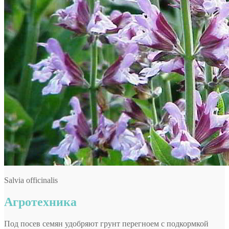
Salvia officinalis
Агротехника
Под посев семян удобряют грунт перегноем с подкормкой