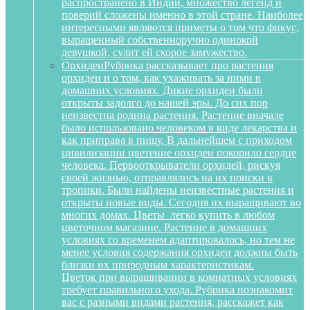
распространено в Индии, множество легенд и
поверий сложены именно в этой стране. Наиболее
интересными являются приметы о том что фикус,
выращенный собственноручно одинокой
девушкой, сулит ей скорое замужество.
Орхидеи
Рубрика рассказывает про растения
орхидеи и о том, как ухаживать за ними в
домашних условиях. Дикие орхидеи были
открыты задолго до нашей эры. До сих пор
неизвестна родина растения. Растение вначале
было использовано человеком в виде лекарства и
как приправа в пищу. В дальнейшем с приходом
цивилизации цветение орхидеи покорило сердце
человека. Первооткрыватели орхидей, рискуя
своей жизнью, отправлялись на их поиски в
тропики. Были найдены неизвестные растения и
открыты новые виды. Сегодня их выращивают во
многих домах. Цветы легко купить в любом
цветочном магазине. Растение в домашних
условиях со временем адаптировалось, но тем не
менее условия содержания орхидеи должны быть
близки их природным характеристикам.
Цветок при выращивании в комнатных условиях
требует правильного ухода. Рубрика познакомит
вас с разными видами растения, расскажет как