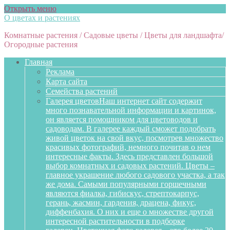
Открыть меню
О цветах и растениях
Комнатные растения / Садовые цветы / Цветы для ландшафта/
Огородные растения
Главная
Реклама
Карта сайта
Семейства растений
Галерея цветов
Наш интернет сайт содержит
много познавательной информации и картинок,
он является помощником для цветоводов и
садоводам. В галерее каждый сможет подобрать
живой цветок на свой вкус, посмотрев множество
красивых фотографий, немного почитав о нем
интересные факты. Здесь представлен большой
выбор комнатных и садовых растений. Цветы –
главное украшение любого садового участка, а так
же дома. Самыми популярными горшечными
являются фиалка, гибискус, стрептокарпус,
герань, жасмин, гардения, драцена, фикус,
диффенбахия. О них и еще о множестве другой
интересной растительности в подборке