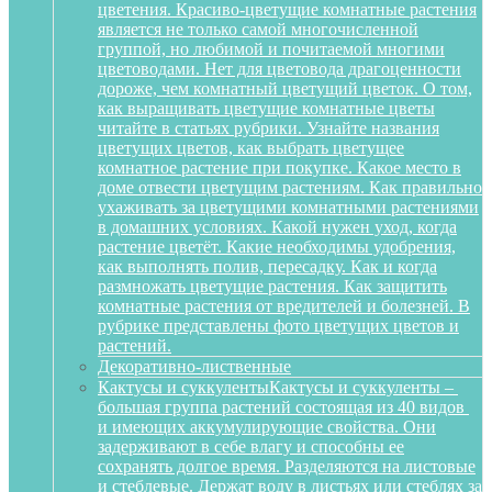
цветения. Красиво-цветущие комнатные растения
является не только самой многочисленной
группой, но любимой и почитаемой многими
цветоводами. Нет для цветовода драгоценности
дороже, чем комнатный цветущий цветок. О том,
как выращивать цветущие комнатные цветы
читайте в статьях рубрики. Узнайте названия
цветущих цветов, как выбрать цветущее
комнатное растение при покупке. Какое место в
доме отвести цветущим растениям. Как правильно
ухаживать за цветущими комнатными растениями
в домашних условиях. Какой нужен уход, когда
растение цветёт. Какие необходимы удобрения,
как выполнять полив, пересадку. Как и когда
размножать цветущие растения. Как защитить
комнатные растения от вредителей и болезней. В
рубрике представлены фото цветущих цветов и
растений.
Декоративно-лиственные
Кактусы и суккуленты
Кактусы и суккуленты –
большая группа растений состоящая из 40 видов
и имеющих аккумулирующие свойства. Они
задерживают в себе влагу и способны ее
сохранять долгое время. Разделяются на листовые
и стеблевые. Держат воду в листьях или стеблях за