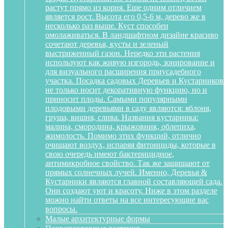
растут прямо из корня. Еще одним отличием
является рост. Высота его 0,5-6 м, дерево же в
несколько раз выше. Куст способен
омолаживаться. В ландшафтном дизайне красиво
сочетают деревья, кусты и зеленый
выстриженный газон. Нередко эти растения
используют как живую изгородь, зонирование и
для визуального расширения приусадебного
участка. Посадка садовых Деревьев и Кустарников
не только носит декоративную функцию, но и
приносит плоды. Самыми популярными
плодовыми деревьями в саду являются: яблоня,
груша, вишня, слива. Названия кустарника:
малина, смородина, крыжовник, облепиха,
жимолость. Помимо этих функций, отлично
очищают воздух, испаряя фитонциды, которые в
свою очередь имеют бактерицидное,
антимикробное свойство. Так же защищают от
прямых солнечных лучей. Именно, Деревья &
Кустарники являются главной составляющей сада.
Они создают уют и красоту. Ниже в этом разделе
можно найти ответы на все интересующие вас
вопросы.
Малые архитектурные формы