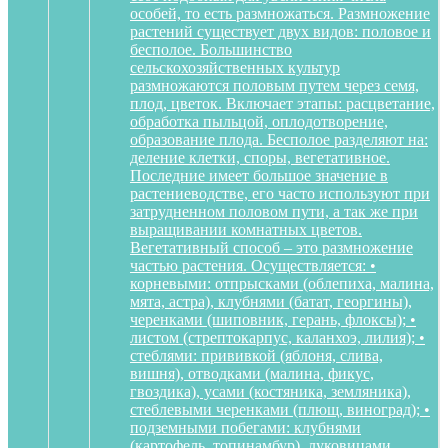
особей, то есть размножаться. Размножение
растений существует двух видов: половое и
бесполое. Большинство
сельскохозяйственных культур
размножаются половым путем через семя,
плод, цветок. Включает этапы: расцветание,
обработка пыльцой, оплодотворение,
образование плода. Бесполое разделяют на:
деление клетки, споры, вегетативное.
Последние имеет большое значение в
растениеводстве, его часто используют при
затрудненном половом пути, а так же при
выращивании комнатных цветов.
Вегетативный способ – это размножение
частью растения. Осуществляется: •
корневыми: отпрысками (облепиха, малина,
мята, астра), клубнями (батат, георгины),
черенками (шиповник, герань, флоксы); •
листом (стрептокарпус, каланхоэ, лилия); •
стеблями: прививкой (яблоня, слива,
вишня), отводками (малина, фикус,
гвоздика), усами (костяника, земляника),
стеблевыми черенками (плющ, виноград); •
подземными побегами: клубнями
(картофель, топинамбур), луковицами