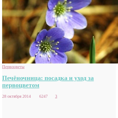
Первоцветы
Печёночница: посадка и уход за
первоцветом
28 октября 2014
6247
3