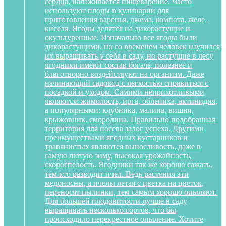
сердца, налаживается пищеварение. Часто
используют плоды в кулинарии для
приготовления варенья, джема, компота, желе,
киселя. Ягоды делятся на дикорастущие и
окультуренные. Изначально все ягоды были
дикорастущими, но со временем человек научился
их выращивать у себя в саду, но растущие в лесу
ягодники имеют состав богаче, полезнее и
благотворно воздействуют на организм. Даже
начинающий садовод с легкостью справиться с
посадкой и уходом. Самими неприхотливыми
являются: жимолость, ирга, облепиха, актинидия,
а популярными: клубника, малина, вишня,
крыжовник, смородина. Правильно подобранная
территория для посева залог успеха. Другими
преимуществами ягодных кустарников и
травянистых являются выносливость, даже в
самую лютую зиму, высокая урожайность,
скороспелость. Ягодники так же хорошо сажать,
тем кто разводит пчел. Ведь растения эти
медоносны, а пчелы летая с цветка на цветок,
переносят пылинки, тем самым хорошо опыляют.
Для большей плодовитости лучше в саду
выращивать несколько сортов, что бы
происходило перекрестное опыление. Хотите