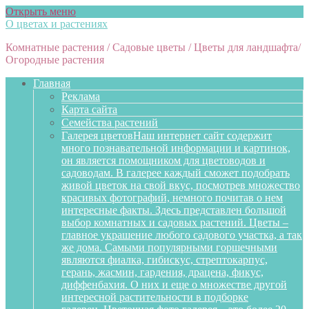
Открыть меню
О цветах и растениях
Комнатные растения / Садовые цветы / Цветы для ландшафта/
Огородные растения
Главная
Реклама
Карта сайта
Семейства растений
Галерея цветов
Наш интернет сайт содержит
много познавательной информации и картинок,
он является помощником для цветоводов и
садоводам. В галерее каждый сможет подобрать
живой цветок на свой вкус, посмотрев множество
красивых фотографий, немного почитав о нем
интересные факты. Здесь представлен большой
выбор комнатных и садовых растений. Цветы –
главное украшение любого садового участка, а так
же дома. Самыми популярными горшечными
являются фиалка, гибискус, стрептокарпус,
герань, жасмин, гардения, драцена, фикус,
диффенбахия. О них и еще о множестве другой
интересной растительности в подборке