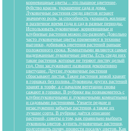
корневищные цветы – это пышное цветение,
буйство красок, украшение сада и дома.
Луковичные растения среди цветов играют
значимую роль, за способность украшать жилище
в различное время года и сад в разные периоды.
Использовать луковичные, корневищные и
клубневые растения можно по-разному. Довольно
часто луковичные цветы применяют в технике
выгонки, добиваясь цветения растений раньше
положенного срока. Комнатными являются самые
выдержанные луковичные цветы. Есть среди них
такие растения, которые не теряют листву целый
год. Они заслуживают названия декоративно
цветущие. Другие луковичные растения
сбрасывают листья. Такие растения зимой хранят
в горшках без полива. Луковицы других растений
хранят в торфе, а с началом вегетации снова
сажают в горшки. В рубрике вы познакомитесь с
клубнелуковичными и луковичными комнатными
и садовыми растениями. Узнаете редкие и
незаслуженно забытые растения, а также их
лучшие сорта. В рубрике даётся описание
растений, советы о том, как правильно выбрать
луковицы цветов, купить луковичные растения,
подготовить почву, провести посадку цветов. Как