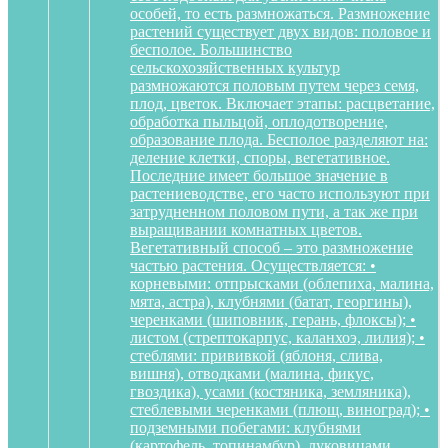
особей, то есть размножаться. Размножение
растений существует двух видов: половое и
бесполое. Большинство
сельскохозяйственных культур
размножаются половым путем через семя,
плод, цветок. Включает этапы: расцветание,
обработка пыльцой, оплодотворение,
образование плода. Бесполое разделяют на:
деление клетки, споры, вегетативное.
Последние имеет большое значение в
растениеводстве, его часто используют при
затрудненном половом пути, а так же при
выращивании комнатных цветов.
Вегетативный способ – это размножение
частью растения. Осуществляется: •
корневыми: отпрысками (облепиха, малина,
мята, астра), клубнями (батат, георгины),
черенками (шиповник, герань, флоксы); •
листом (стрептокарпус, каланхоэ, лилия); •
стеблями: прививкой (яблоня, слива,
вишня), отводками (малина, фикус,
гвоздика), усами (костяника, земляника),
стеблевыми черенками (плющ, виноград); •
подземными побегами: клубнями
(картофель, топинамбур), луковицами