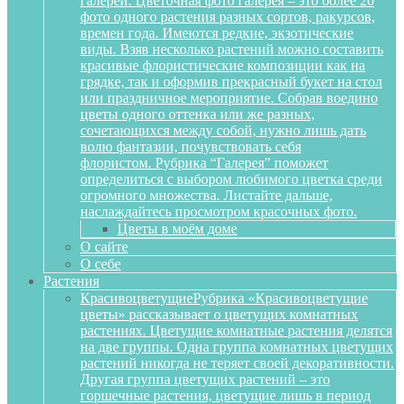
галереи. Цветочная фото галерея – это более 20
фото одного растения разных сортов, ракурсов,
времен года. Имеются редкие, экзотические
виды. Взяв несколько растений можно составить
красивые флористические композиции как на
грядке, так и оформив прекрасный букет на стол
или праздничное мероприятие. Собрав воедино
цветы одного оттенка или же разных,
сочетающихся между собой, нужно лишь дать
волю фантазии, почувствовать себя
флористом. Рубрика “Галерея” поможет
определиться с выбором любимого цветка среди
огромного множества. Листайте дальше,
наслаждайтесь просмотром красочных фото.
Цветы в моём доме
О сайте
О себе
Растения
Красивоцветущие
Рубрика «Красивоцветущие
цветы» рассказывает о цветущих комнатных
растениях. Цветущие комнатные растения делятся
на две группы. Одна группа комнатных цветущих
растений никогда не теряет своей декоративности.
Другая группа цветущих растений – это
горшечные растения, цветущие лишь в период