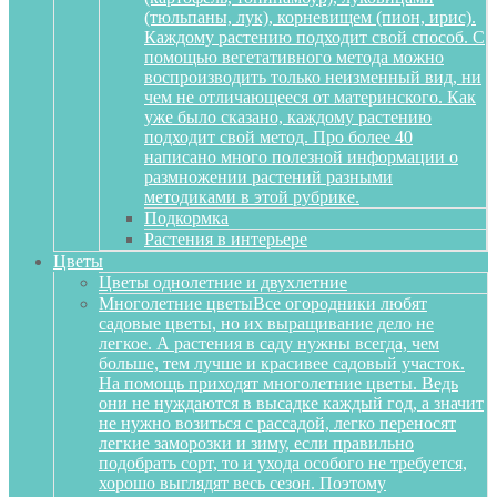
(тюльпаны, лук), корневищем (пион, ирис).
Каждому растению подходит свой способ. С
помощью вегетативного метода можно
воспроизводить только неизменный вид, ни
чем не отличающееся от материнского. Как
уже было сказано, каждому растению
подходит свой метод. Про более 40
написано много полезной информации о
размножении растений разными
методиками в этой рубрике.
Подкормка
Растения в интерьере
Цветы
Цветы однолетние и двухлетние
Многолетние цветы
Все огородники любят
садовые цветы, но их выращивание дело не
легкое. А растения в саду нужны всегда, чем
больше, тем лучше и красивее садовый участок.
На помощь приходят многолетние цветы. Ведь
они не нуждаются в высадке каждый год, а значит
не нужно возиться с рассадой, легко переносят
легкие заморозки и зиму, если правильно
подобрать сорт, то и ухода особого не требуется,
хорошо выглядят весь сезон. Поэтому