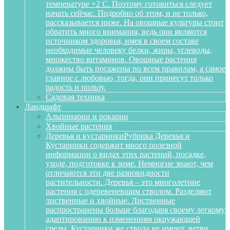
температуре +2 С. Поэтому готовиться следует
начать сейчас. Подробно об этом, и не только,
рассказывается ниже. На овощные культуры стоит
обратить много внимания, ведь они являются
источником здоровья, имея в своем составе
необходимые человеку белки, жиры, углеводы,
множество витаминов. Овощные растения
должны быть посажены по всем правилам, а самое
главное с любовью, тогда, они принесут только
радость и пользу.
Садовая техника
Ландшафт
Альпинарии и рокарии
Хвойные растения
Деревья и кустарники
Рубрика Деревья и
Кустарники содержит много полезной
информации о видах этих растений, посадке,
уходе, подготовке к зиме. Немногие знают, чем
отличаются эти две разновидности
растительности. Деревья – это многолетние
растения с одеревеневшим стволом. Разделяют
лиственные и хвойные. Лиственные
распространены больше благодаря своему легкому
адаптированию к изменениям окружающей
среды. Кустарники же ствола не имеют, ветви