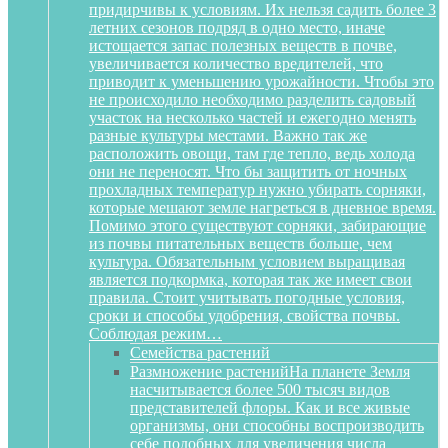
придирчивы к условиям. Их нельзя садить более 3
летних сезонов подряд в одно место, иначе
истощается запас полезных веществ в почве,
увеличивается количество вредителей, что
приводит к уменьшению урожайности. Чтобы это
не происходило необходимо разделить садовый
участок на несколько частей и ежегодно менять
разные культуры местами. Важно так же
расположить овощи, там где тепло, ведь холода
они не переносят. Что бы защитить от ночных
прохладных температур нужно убирать сорняки,
которые мешают земле нагреться в дневное время.
Помимо этого существуют сорняки, забирающие
из почвы питательных веществ больше, чем
культура. Обязательным условием выращивая
является подкормка, которая так же имеет свои
правила. Стоит учитывать погодные условия,
сроки и способы удобрения, свойства почвы.
Соблюдая режим…
Семейства растений
Размножение растений
На планете Земля
насчитывается более 500 тысяч видов
представителей флоры. Как и все живые
организмы, они способны воспроизводить
себе подобных для увеличения числа