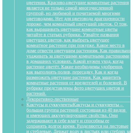
цветения. Красиво-цветущие комнатные растения
является не только самой многочисленной
группой, но любимой и почитаемой многими
цветоводами. Нет для цветовода драгоценности
дороже, чем комнатный цветущий цветок. О том,
как выращивать цветущие комнатные цветы
читайте в статьях рубрики. Узнайте названия
цветущих цветов, как выбрать цветущее
комнатное растение при покупке. Какое место в
доме отвести цветущим растениям. Как правильно
ухаживать за цветущими комнатными растениями
в домашних условиях. Какой нужен уход, когда
растение цветёт. Какие необходимы удобрения,
как выполнять полив, пересадку. Как и когда
размножать цветущие растения. Как защитить
комнатные растения от вредителей и болезней. В
рубрике представлены фото цветущих цветов и
растений.
Декоративно-лиственные
Кактусы и суккуленты
Кактусы и суккуленты –
большая группа растений состоящая из 40 видов
и имеющих аккумулирующие свойства. Они
задерживают в себе влагу и способны ее
сохранять долгое время. Разделяются на листовые
и стеблевые. Держат воду в листьях или стеблях за