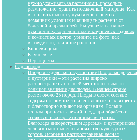
нужно ухаживать за растениями, проводить
размножение, хранить посадочный материал. Как
выполнять выгонку луковичных цветов в
домашних условиях и защищать растения от
болезней и вредителей. Вы узнаете название
луковичных, корневищных и клубневых садовых
и комнатных цветов, увидите на фото, как
выглядит то, или иное растение.
Корневищные
Клубневые
Первоцветы
Сад, огород
Плодовые деревья и кустарники
Плодовые деревья
и кустарники – эти растения широко
распространены в нашей местности и имеют
большой значение для людей. В нашей стране
растет около 25 пород. Плоды в своем составе
содержат огромное количество полезных веществ
и благотворно влияют на организм. Больше
пользы приносит свежий плод, при обработке
теряются некоторые полезные вещества.
Благодаря дикорастущим деревьям и кустарникам
человек смог вывести множество культурных
сортов. Особенно распространены: лесная
земляника, дикая яблоня, рябина, шиповник,