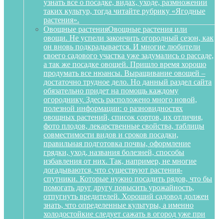
узнать все о посадке, видах, уходе, размножении
таких культур, тогда читайте рубрику «Ягодные
растения».
Овощные растения
Овощные растения или
овощи. Не успели закончить огородный сезон, как
он вновь подкрадывается. И многие любители
своего садового участка уже задумались о рассаде,
а так же посадке овощей. Пришло время хорошо
продумать все нюансы. Выращивание овощей –
достаточно трудное дело. Но данный раздел сайта
обязательно придет на помощь каждому
огороднику. Здесь расположено много новой,
полезной информации: о разновидностях
овощных растений, список сортов, их отличия,
фото плодов, лекарственные свойства, таблицы
совместимости видов и сроков посадки,
правильная подготовка почвы, оформление
грядки, уход, названия болезней, способы
избавления от них. Так, например, не многие
догадываются, что существуют растения-
спутники. Которые нужно посадить рядов, что бы
помогать друг другу повысить урожайность,
отпугнуть вредителей. Хороший садовод должен
знать, что определенные культуры, а именно
холодостойкие следует сажать в огород уже при