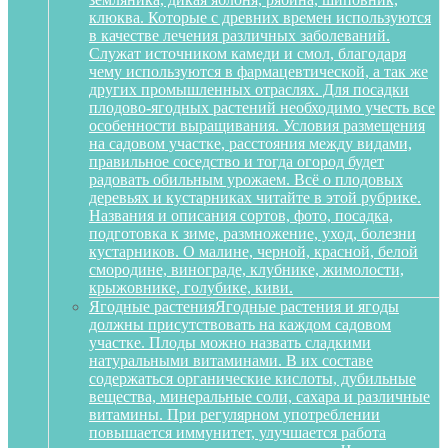
клюква. Которые с древних времен используются
в качестве лечения различных заболеваний.
Служат источником камеди и смол, благодаря
чему используются в фармацевтической, а так же
других промышленных отраслях. Для посадки
плодово-ягодных растений необходимо учесть все
особенности выращивания. Условия размещения
на садовом участке, расстояния между видами,
правильное соседство и тогда огород будет
радовать обильным урожаем. Всё о плодовых
деревьях и кустарниках читайте в этой рубрике.
Названия и описания сортов, фото, посадка,
подготовка к зиме, размножение, уход, болезни
кустарников. О малине, черной, красной, белой
смородине, винограде, клубнике, жимолости,
крыжовнике, голубике, киви.
Ягодные растения
Ягодные растения и ягоды
должны присутствовать на каждом садовом
участке. Плоды можно назвать сладкими
натуральными витаминами. В их составе
содержаться органические кислоты, дубильные
вещества, минеральные соли, сахара и различные
витамины. При регулярном употреблении
повышается иммунитет, улучшается работа