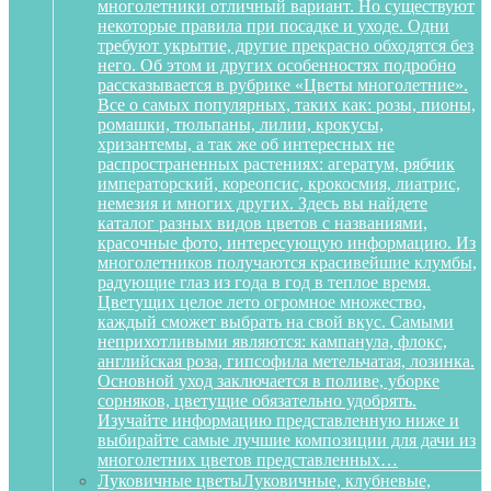
многолетники отличный вариант. Но существуют
некоторые правила при посадке и уходе. Одни
требуют укрытие, другие прекрасно обходятся без
него. Об этом и других особенностях подробно
рассказывается в рубрике «Цветы многолетние».
Все о самых популярных, таких как: розы, пионы,
ромашки, тюльпаны, лилии, крокусы,
хризантемы, а так же об интересных не
распространенных растениях: агератум, рябчик
императорский, кореопсис, крокосмия, лиатрис,
немезия и многих других. Здесь вы найдете
каталог разных видов цветов с названиями,
красочные фото, интересующую информацию. Из
многолетников получаются красивейшие клумбы,
радующие глаз из года в год в теплое время.
Цветущих целое лето огромное множество,
каждый сможет выбрать на свой вкус. Самыми
неприхотливыми являются: кампанула, флокс,
английская роза, гипсофила метельчатая, лозинка.
Основной уход заключается в поливе, уборке
сорняков, цветущие обязательно удобрять.
Изучайте информацию представленную ниже и
выбирайте самые лучшие композиции для дачи из
многолетних цветов представленных…
Луковичные цветы
Луковичные, клубневые,