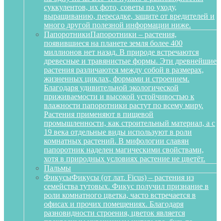
суккулентов, их фото, советы по уходу,
выращиванию, пересадке, защите от вредителей и
много другой полезной информации ниже.
Папоротники
Папоротники – растения,
появившиеся на планете земля более 400
миллионов нет назад. В природе встречаются
древесные и травянистые формы. Эти древнейшие
растения различаются между собой в размерах,
жизненных циклах, формами и строением.
Благодаря удивительной экологической
приживаемости и высокой устойчивостью к
влажности папоротники растут по всему миру.
Растения применяют в пищевой
промышленности, как строительный материал, а с
19 века отдельные виды используют в роли
комнатных растений. В мифологии славян
папоротник наделен магическими свойствами,
хотя в природных условиях растение не цветёт.
Пальмы
Фикусы
Фикусы (от лат. Ficus) – растения из
семейства тутовых. Фикус получил признание в
роли комнатного цветка, часто встречается в
офисах и прочих помещениях. Благодаря
разновидности строения, цветок является