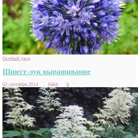
Особый уход
Шнитт-лук выращивание
02 сентября 2014
6464
6