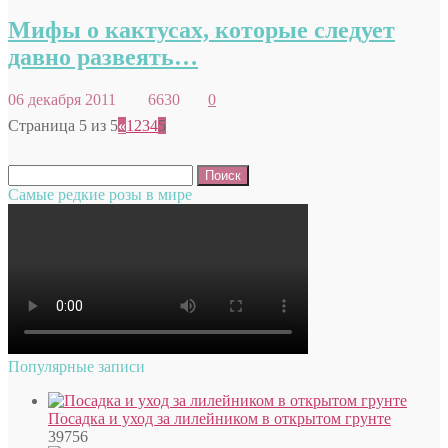
Мифы о кактусах, которые следует
давно развеять…
06 декабря 2011
6630
0
Страница 5 из 5
«
1
2
3
4
5
Найти:
Самые редкие розы в мире
Популярные записи
Посадка и уход за лилейником в открытом грунте
39756