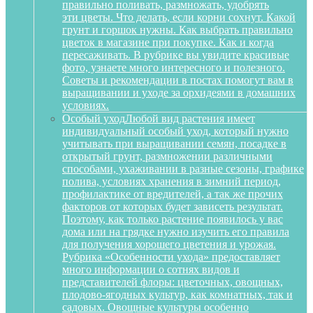
правильно поливать, размножать, удобрять
эти цветы. Что делать, если корни сохнут. Какой
грунт и горшок нужны. Как выбрать правильно
цветок в магазине при покупке. Как и когда
пересаживать. В рубрике вы увидите красивые
фото, узнаете много интересного и полезного.
Советы и рекомендации в постах помогут вам в
выращивании и уходе за орхидеями в домашних
условиях.
Особый уход
Любой вид растения имеет
индивидуальный особый уход, который нужно
учитывать при выращивании семян, посадке в
открытый грунт, размножении различными
способами, ухаживании в разные сезоны, графике
полива, условиях хранения в зимний период,
профилактике от вредителей, а так же прочих
факторов от которых будет зависеть результат.
Поэтому, как только растение появилось у вас
дома или на грядке нужно изучить его правила
для получения хорошего цветения и урожая.
Рубрика «Особенности ухода» предоставляет
много информации о сотнях видов и
представителей флоры: цветочных, овощных,
плодово-ягодных культур, как комнатных, так и
садовых. Овощные культуры особенно