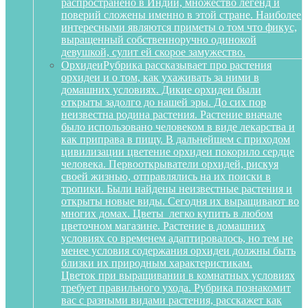
распространено в Индии, множество легенд и
поверий сложены именно в этой стране. Наиболее
интересными являются приметы о том что фикус,
выращенный собственноручно одинокой
девушкой, сулит ей скорое замужество.
Орхидеи
Рубрика рассказывает про растения
орхидеи и о том, как ухаживать за ними в
домашних условиях. Дикие орхидеи были
открыты задолго до нашей эры. До сих пор
неизвестна родина растения. Растение вначале
было использовано человеком в виде лекарства и
как приправа в пищу. В дальнейшем с приходом
цивилизации цветение орхидеи покорило сердце
человека. Первооткрыватели орхидей, рискуя
своей жизнью, отправлялись на их поиски в
тропики. Были найдены неизвестные растения и
открыты новые виды. Сегодня их выращивают во
многих домах. Цветы легко купить в любом
цветочном магазине. Растение в домашних
условиях со временем адаптировалось, но тем не
менее условия содержания орхидеи должны быть
близки их природным характеристикам.
Цветок при выращивании в комнатных условиях
требует правильного ухода. Рубрика познакомит
вас с разными видами растения, расскажет как