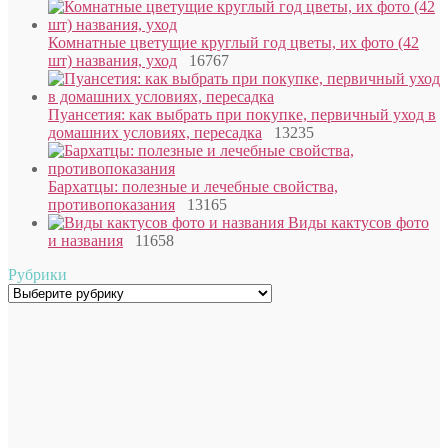
Комнатные цветущие круглый год цветы, их фото (42
шт) названия, уход
16767
Пуансетия: как выбрать при покупке, первичный уход в
домашних условиях, пересадка
13235
Бархатцы: полезные и лечебные свойства,
противопоказания
13165
Виды кактусов фото
и названия
11658
Рубрики
Рубрики