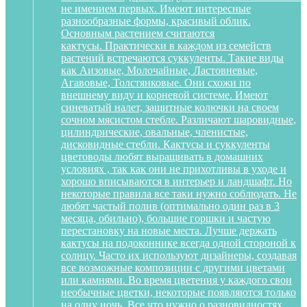
не имением первых. Имеют интересные
разнообразные формы, красивый облик.
Основным растением считаются
кактусы. Практически в каждом из семейств
растений встречаются суккуленты. Такие виды
как Аизовые, Молочайные, Ластовневые,
Агавовые, Толстянковые. Они схожи по
внешнему виду и корневой системе. Имеют
синеватый налет, защитные колючки на своем
сочном мясистом стебле. Различают шаровидные,
цилиндрические, овальные, членистые,
дисковидные стебли. Кактусы и суккуленты
цветоводы любят выращивать в домашних
условиях , так как они не прихотливы в уходе и
хорошо вписываются в интерьер и ландшафт. Но
некоторые правила все таки нужно соблюдать. Не
любят частый полив (оптимально один раз в 3
месяца, обильно), большие горшки и частую
перестановку на новые места. Лучше держать
кактусы на подоконнике всегда одной стороной к
солнцу. Часто их используют дизайнеры, создавая
все возможные композиции с другими цветами
или камнями. Во время цветения у каждого свои
необычные цветки, некоторые появляются только
на одну ночь. Все что нужно о разновидностях