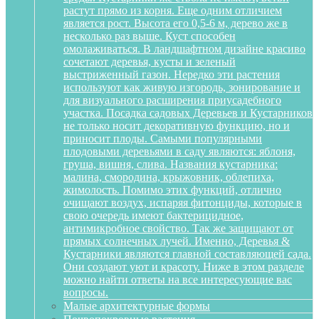
растут прямо из корня. Еще одним отличием
является рост. Высота его 0,5-6 м, дерево же в
несколько раз выше. Куст способен
омолаживаться. В ландшафтном дизайне красиво
сочетают деревья, кусты и зеленый
выстриженный газон. Нередко эти растения
используют как живую изгородь, зонирование и
для визуального расширения приусадебного
участка. Посадка садовых Деревьев и Кустарников
не только носит декоративную функцию, но и
приносит плоды. Самыми популярными
плодовыми деревьями в саду являются: яблоня,
груша, вишня, слива. Названия кустарника:
малина, смородина, крыжовник, облепиха,
жимолость. Помимо этих функций, отлично
очищают воздух, испаряя фитонциды, которые в
свою очередь имеют бактерицидное,
антимикробное свойство. Так же защищают от
прямых солнечных лучей. Именно, Деревья &
Кустарники являются главной составляющей сада.
Они создают уют и красоту. Ниже в этом разделе
можно найти ответы на все интересующие вас
вопросы.
Малые архитектурные формы