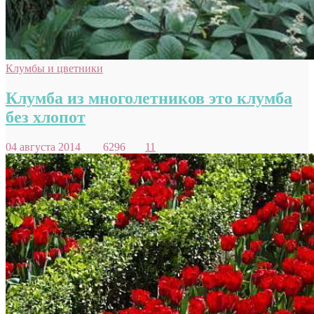
Клумбы и цветники
Клумба из многолетников это клумба
без хлопот
04 августа 2014
6296
11