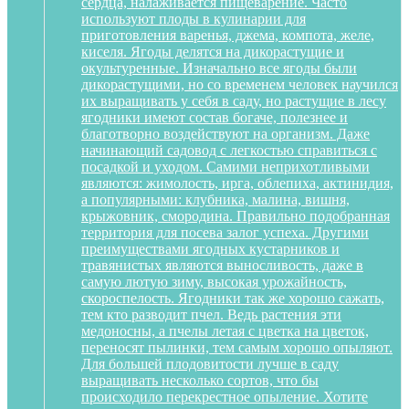
сердца, налаживается пищеварение. Часто
используют плоды в кулинарии для
приготовления варенья, джема, компота, желе,
киселя. Ягоды делятся на дикорастущие и
окультуренные. Изначально все ягоды были
дикорастущими, но со временем человек научился
их выращивать у себя в саду, но растущие в лесу
ягодники имеют состав богаче, полезнее и
благотворно воздействуют на организм. Даже
начинающий садовод с легкостью справиться с
посадкой и уходом. Самими неприхотливыми
являются: жимолость, ирга, облепиха, актинидия,
а популярными: клубника, малина, вишня,
крыжовник, смородина. Правильно подобранная
территория для посева залог успеха. Другими
преимуществами ягодных кустарников и
травянистых являются выносливость, даже в
самую лютую зиму, высокая урожайность,
скороспелость. Ягодники так же хорошо сажать,
тем кто разводит пчел. Ведь растения эти
медоносны, а пчелы летая с цветка на цветок,
переносят пылинки, тем самым хорошо опыляют.
Для большей плодовитости лучше в саду
выращивать несколько сортов, что бы
происходило перекрестное опыление. Хотите