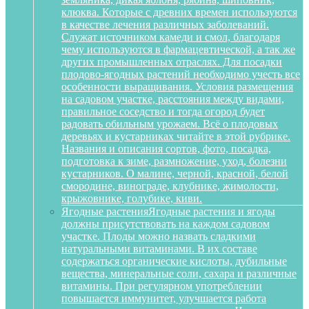
клюква. Которые с древних времен используются
в качестве лечения различных заболеваний.
Служат источником камеди и смол, благодаря
чему используются в фармацевтической, а так же
других промышленных отраслях. Для посадки
плодово-ягодных растений необходимо учесть все
особенности выращивания. Условия размещения
на садовом участке, расстояния между видами,
правильное соседство и тогда огород будет
радовать обильным урожаем. Всё о плодовых
деревьях и кустарниках читайте в этой рубрике.
Названия и описания сортов, фото, посадка,
подготовка к зиме, размножение, уход, болезни
кустарников. О малине, черной, красной, белой
смородине, винограде, клубнике, жимолости,
крыжовнике, голубике, киви.
Ягодные растения
Ягодные растения и ягоды
должны присутствовать на каждом садовом
участке. Плоды можно назвать сладкими
натуральными витаминами. В их составе
содержаться органические кислоты, дубильные
вещества, минеральные соли, сахара и различные
витамины. При регулярном употреблении
повышается иммунитет, улучшается работа