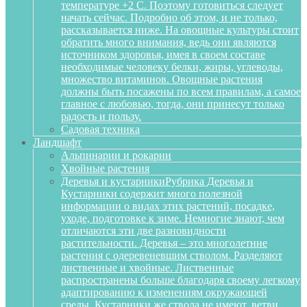
температуре +2 С. Поэтому готовиться следует
начать сейчас. Подробно об этом, и не только,
рассказывается ниже. На овощные культуры стоит
обратить много внимания, ведь они являются
источником здоровья, имея в своем составе
необходимые человеку белки, жиры, углеводы,
множество витаминов. Овощные растения
должны быть посажены по всем правилам, а самое
главное с любовью, тогда, они принесут только
радость и пользу.
Садовая техника
Ландшафт
Альпинарии и рокарии
Хвойные растения
Деревья и кустарники
Рубрика Деревья и
Кустарники содержит много полезной
информации о видах этих растений, посадке,
уходе, подготовке к зиме. Немногие знают, чем
отличаются эти две разновидности
растительности. Деревья – это многолетние
растения с одеревеневшим стволом. Разделяют
лиственные и хвойные. Лиственные
распространены больше благодаря своему легкому
адаптированию к изменениям окружающей
среды. Кустарники же ствола не имеют, ветви