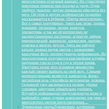
многолетники отличный вариант. Но существуют
некоторые правила при посадке и уходе. Одни
требуют укрытие, другие прекрасно обходятся без
него. Об этом и других особенностях подробно
рассказывается в рубрике «Цветы многолетние».
Все о самых популярных, таких как: розы, пионы,
ромашки, тюльпаны, лилии, крокусы,
хризантемы, а так же об интересных не
распространенных растениях: агератум, рябчик
императорский, кореопсис, крокосмия, лиатрис,
немезия и многих других. Здесь вы найдете
каталог разных видов цветов с названиями,
красочные фото, интересующую информацию. Из
многолетников получаются красивейшие клумбы,
радующие глаз из года в год в теплое время.
Цветущих целое лето огромное множество,
каждый сможет выбрать на свой вкус. Самыми
неприхотливыми являются: кампанула, флокс,
английская роза, гипсофила метельчатая, лозинка.
Основной уход заключается в поливе, уборке
сорняков, цветущие обязательно удобрять.
Изучайте информацию представленную ниже и
выбирайте самые лучшие композиции для дачи из
многолетних цветов представленных…
Луковичные цветы
Луковичные, клубневые,