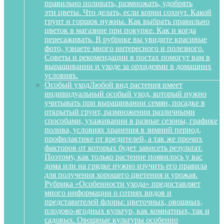
правильно поливать, размножать, удобрять
эти цветы. Что делать, если корни сохнут. Какой
грунт и горшок нужны. Как выбрать правильно
цветок в магазине при покупке. Как и когда
пересаживать. В рубрике вы увидите красивые
фото, узнаете много интересного и полезного.
Советы и рекомендации в постах помогут вам в
выращивании и уходе за орхидеями в домашних
условиях.
Особый уход
Любой вид растения имеет
индивидуальный особый уход, который нужно
учитывать при выращивании семян, посадке в
открытый грунт, размножении различными
способами, ухаживании в разные сезоны, графике
полива, условиях хранения в зимний период,
профилактике от вредителей, а так же прочих
факторов от которых будет зависеть результат.
Поэтому, как только растение появилось у вас
дома или на грядке нужно изучить его правила
для получения хорошего цветения и урожая.
Рубрика «Особенности ухода» предоставляет
много информации о сотнях видов и
представителей флоры: цветочных, овощных,
плодово-ягодных культур, как комнатных, так и
садовых. Овощные культуры особенно