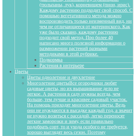
(тюльпаны, лук), корневищем (пион, ирис).
Каждому растению подходит свой способ. С
помощью вегетативного метода можно
воспроизводить только неизменный вид, ни
чем не отличающееся от материнского. Как
уже было сказано, каждому растению
подходит свой метод. Про более 40
написано много полезной информации о
размножении растений разными
методиками в этой рубрике.
Подкормка
Растения в интерьере
Цветы
Цветы однолетние и двухлетние
Многолетние цветы
Все огородники любят
садовые цветы, но их выращивание дело не
легкое. А растения в саду нужны всегда, чем
больше, тем лучше и красивее садовый участок.
На помощь приходят многолетние цветы. Ведь
они не нуждаются в высадке каждый год, а значит
не нужно возиться с рассадой, легко переносят
легкие заморозки и зиму, если правильно
подобрать сорт, то и ухода особого не требуется,
хорошо выглядят весь сезон. Поэтому