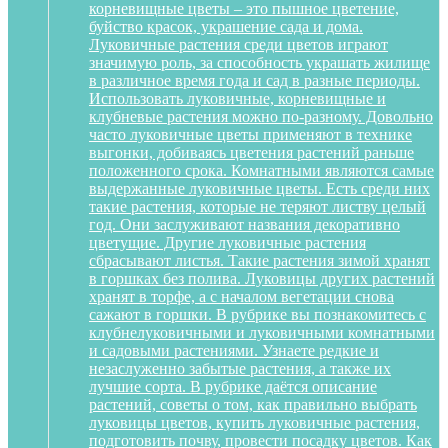
корневищные цветы – это пышное цветение,
буйство красок, украшение сада и дома.
Луковичные растения среди цветов играют
значимую роль, за способность украшать жилище
в различное время года и сад в разные периоды.
Использовать луковичные, корневищные и
клубневые растения можно по-разному. Довольно
часто луковичные цветы применяют в технике
выгонки, добиваясь цветения растений раньше
положенного срока. Комнатными являются самые
выдержанные луковичные цветы. Есть среди них
такие растения, которые не теряют листву целый
год. Они заслуживают названия декоративно
цветущие. Другие луковичные растения
сбрасывают листья. Такие растения зимой хранят
в горшках без полива. Луковицы других растений
хранят в торфе, а с началом вегетации снова
сажают в горшки. В рубрике вы познакомитесь с
клубнелуковичными и луковичными комнатными
и садовыми растениями. Узнаете редкие и
незаслуженно забытые растения, а также их
лучшие сорта. В рубрике даётся описание
растений, советы о том, как правильно выбрать
луковицы цветов, купить луковичные растения,
подготовить почву, провести посадку цветов. Как