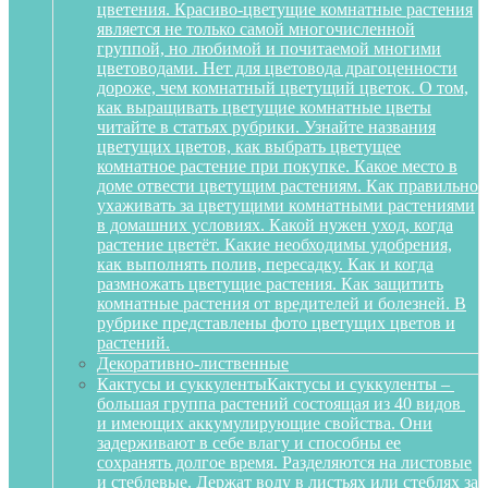
цветения. Красиво-цветущие комнатные растения
является не только самой многочисленной
группой, но любимой и почитаемой многими
цветоводами. Нет для цветовода драгоценности
дороже, чем комнатный цветущий цветок. О том,
как выращивать цветущие комнатные цветы
читайте в статьях рубрики. Узнайте названия
цветущих цветов, как выбрать цветущее
комнатное растение при покупке. Какое место в
доме отвести цветущим растениям. Как правильно
ухаживать за цветущими комнатными растениями
в домашних условиях. Какой нужен уход, когда
растение цветёт. Какие необходимы удобрения,
как выполнять полив, пересадку. Как и когда
размножать цветущие растения. Как защитить
комнатные растения от вредителей и болезней. В
рубрике представлены фото цветущих цветов и
растений.
Декоративно-лиственные
Кактусы и суккуленты
Кактусы и суккуленты –
большая группа растений состоящая из 40 видов
и имеющих аккумулирующие свойства. Они
задерживают в себе влагу и способны ее
сохранять долгое время. Разделяются на листовые
и стеблевые. Держат воду в листьях или стеблях за