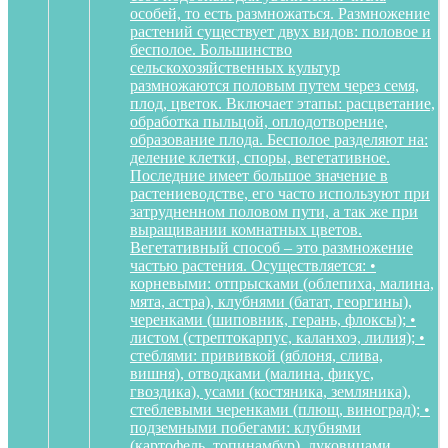
особей, то есть размножаться. Размножение
растений существует двух видов: половое и
бесполое. Большинство
сельскохозяйственных культур
размножаются половым путем через семя,
плод, цветок. Включает этапы: расцветание,
обработка пыльцой, оплодотворение,
образование плода. Бесполое разделяют на:
деление клетки, споры, вегетативное.
Последние имеет большое значение в
растениеводстве, его часто используют при
затрудненном половом пути, а так же при
выращивании комнатных цветов.
Вегетативный способ – это размножение
частью растения. Осуществляется: •
корневыми: отпрысками (облепиха, малина,
мята, астра), клубнями (батат, георгины),
черенками (шиповник, герань, флоксы); •
листом (стрептокарпус, каланхоэ, лилия); •
стеблями: прививкой (яблоня, слива,
вишня), отводками (малина, фикус,
гвоздика), усами (костяника, земляника),
стеблевыми черенками (плющ, виноград); •
подземными побегами: клубнями
(картофель, топинамбур), луковицами