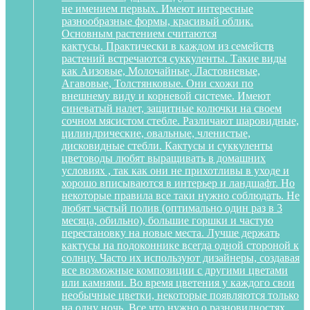
не имением первых. Имеют интересные
разнообразные формы, красивый облик.
Основным растением считаются
кактусы. Практически в каждом из семейств
растений встречаются суккуленты. Такие виды
как Аизовые, Молочайные, Ластовневые,
Агавовые, Толстянковые. Они схожи по
внешнему виду и корневой системе. Имеют
синеватый налет, защитные колючки на своем
сочном мясистом стебле. Различают шаровидные,
цилиндрические, овальные, членистые,
дисковидные стебли. Кактусы и суккуленты
цветоводы любят выращивать в домашних
условиях , так как они не прихотливы в уходе и
хорошо вписываются в интерьер и ландшафт. Но
некоторые правила все таки нужно соблюдать. Не
любят частый полив (оптимально один раз в 3
месяца, обильно), большие горшки и частую
перестановку на новые места. Лучше держать
кактусы на подоконнике всегда одной стороной к
солнцу. Часто их используют дизайнеры, создавая
все возможные композиции с другими цветами
или камнями. Во время цветения у каждого свои
необычные цветки, некоторые появляются только
на одну ночь. Все что нужно о разновидностях