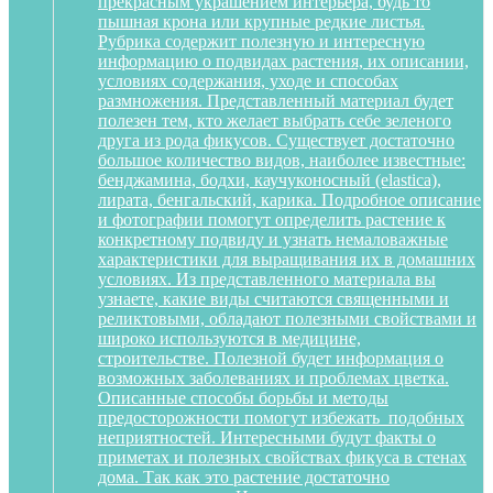
прекрасным украшением интерьера, будь то
пышная крона или крупные редкие листья.
Рубрика содержит полезную и интересную
информацию о подвидах растения, их описании,
условиях содержания, уходе и способах
размножения. Представленный материал будет
полезен тем, кто желает выбрать себе зеленого
друга из рода фикусов. Существует достаточно
большое количество видов, наиболее известные:
бенджамина, бодхи, каучуконосный (elastica),
лирата, бенгальский, карика. Подробное описание
и фотографии помогут определить растение к
конкретному подвиду и узнать немаловажные
характеристики для выращивания их в домашних
условиях. Из представленного материала вы
узнаете, какие виды считаются священными и
реликтовыми, обладают полезными свойствами и
широко используются в медицине,
строительстве. Полезной будет информация о
возможных заболеваниях и проблемах цветка.
Описанные способы борьбы и методы
предосторожности помогут избежать подобных
неприятностей. Интересными будут факты о
приметах и полезных свойствах фикуса в стенах
дома. Так как это растение достаточно