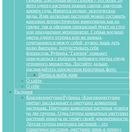
галереи. Цветочная фото галерея – это более 20
фото одного растения разных сортов, ракурсов,
времен года. Имеются редкие, экзотические
виды. Взяв несколько растений можно составить
красивые флористические композиции как на
грядке, так и оформив прекрасный букет на стол
или праздничное мероприятие. Собрав воедино
цветы одного оттенка или же разных,
сочетающихся между собой, нужно лишь дать
волю фантазии, почувствовать себя
флористом. Рубрика “Галерея” поможет
определиться с выбором любимого цветка среди
огромного множества. Листайте дальше,
наслаждайтесь просмотром красочных фото.
Цветы в моём доме
О сайте
О себе
Растения
Красивоцветущие
Рубрика «Красивоцветущие
цветы» рассказывает о цветущих комнатных
растениях. Цветущие комнатные растения делятся
на две группы. Одна группа комнатных цветущих
растений никогда не теряет своей декоративности.
Другая группа цветущих растений – это
горшечные растения, цветущие лишь в период