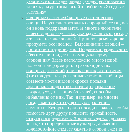
узнать все о посадке, видах, уходе, размножении
таких культур, тогда читайте рубрику «Ягодные
растения».
Овощные растения
Овощные растения или
овощи. Не успели закончить огородный сезон, как
он вновь подкрадывается. И многие любители
своего садового участка уже задумались о рассаде,
а так же посадке овощей. Пришло время хорошо
продумать все нюансы. Выращивание овощей –
достаточно трудное дело. Но данный раздел сайта
обязательно придет на помощь каждому
огороднику. Здесь расположено много новой,
полезной информации: о разновидностях
овощных растений, список сортов, их отличия,
фото плодов, лекарственные свойства, таблицы
совместимости видов и сроков посадки,
правильная подготовка почвы, оформление
грядки, уход, названия болезней, способы
избавления от них. Так, например, не многие
догадываются, что существуют растения-
спутники. Которые нужно посадить рядов, что бы
помогать друг другу повысить урожайность,
отпугнуть вредителей. Хороший садовод должен
знать, что определенные культуры, а именно
холодостойкие следует сажать в огород уже при