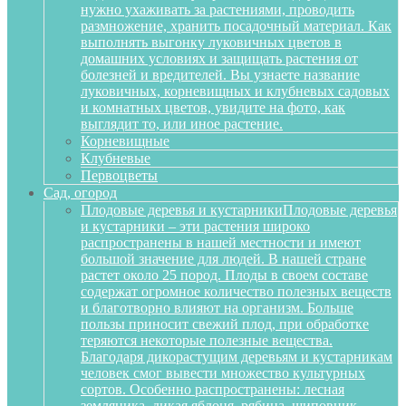
нужно ухаживать за растениями, проводить
размножение, хранить посадочный материал. Как
выполнять выгонку луковичных цветов в
домашних условиях и защищать растения от
болезней и вредителей. Вы узнаете название
луковичных, корневищных и клубневых садовых
и комнатных цветов, увидите на фото, как
выглядит то, или иное растение.
Корневищные
Клубневые
Первоцветы
Сад, огород
Плодовые деревья и кустарники
Плодовые деревья
и кустарники – эти растения широко
распространены в нашей местности и имеют
большой значение для людей. В нашей стране
растет около 25 пород. Плоды в своем составе
содержат огромное количество полезных веществ
и благотворно влияют на организм. Больше
пользы приносит свежий плод, при обработке
теряются некоторые полезные вещества.
Благодаря дикорастущим деревьям и кустарникам
человек смог вывести множество культурных
сортов. Особенно распространены: лесная
земляника, дикая яблоня, рябина, шиповник,