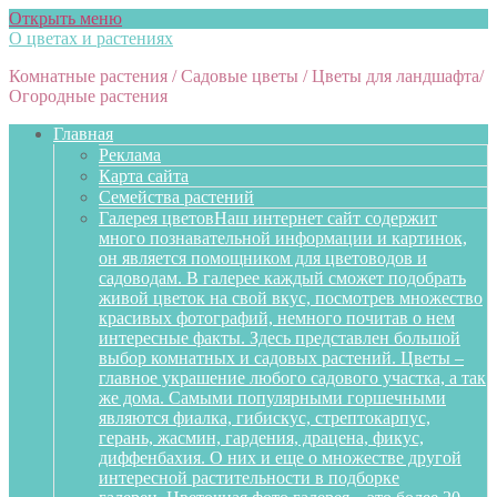
Открыть меню
О цветах и растениях
Комнатные растения / Садовые цветы / Цветы для ландшафта/
Огородные растения
Главная
Реклама
Карта сайта
Семейства растений
Галерея цветов
Наш интернет сайт содержит
много познавательной информации и картинок,
он является помощником для цветоводов и
садоводам. В галерее каждый сможет подобрать
живой цветок на свой вкус, посмотрев множество
красивых фотографий, немного почитав о нем
интересные факты. Здесь представлен большой
выбор комнатных и садовых растений. Цветы –
главное украшение любого садового участка, а так
же дома. Самыми популярными горшечными
являются фиалка, гибискус, стрептокарпус,
герань, жасмин, гардения, драцена, фикус,
диффенбахия. О них и еще о множестве другой
интересной растительности в подборке