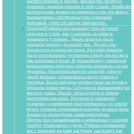
распространено в Индии, множество легенд и
поверий сложены именно в этой стране. Наиболее
интересными являются приметы о том что фикус,
выращенный собственноручно одинокой
девушкой, сулит ей скорое замужество.
Орхидеи
Рубрика рассказывает про растения
орхидеи и о том, как ухаживать за ними в
домашних условиях. Дикие орхидеи были
открыты задолго до нашей эры. До сих пор
неизвестна родина растения. Растение вначале
было использовано человеком в виде лекарства и
как приправа в пищу. В дальнейшем с приходом
цивилизации цветение орхидеи покорило сердце
человека. Первооткрыватели орхидей, рискуя
своей жизнью, отправлялись на их поиски в
тропики. Были найдены неизвестные растения и
открыты новые виды. Сегодня их выращивают во
многих домах. Цветы легко купить в любом
цветочном магазине. Растение в домашних
условиях со временем адаптировалось, но тем не
менее условия содержания орхидеи должны быть
близки их природным характеристикам.
Цветок при выращивании в комнатных условиях
требует правильного ухода. Рубрика познакомит
вас с разными видами растения, расскажет как