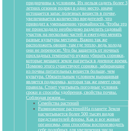
придирчивы к условиям. Их нельзя садить более 3
летних сезонов подряд в одно место, иначе
истощается запас полезных веществ в почве,
увеличивается количество вредителей, что
приводит к уменьшению урожайности. Чтобы это
не происходило необходимо разделить садовый
участок на несколько частей и ежегодно менять
разные культуры местами. Важно так же
расположить овощи, там где тепло, ведь холода
они не переносят. Что бы защитить от ночных
прохладных температур нужно убирать сорняки,
которые мешают земле нагреться в дневное время.
Помимо этого существуют сорняки, забирающие
из почвы питательных веществ больше, чем
культура. Обязательным условием выращивая
является подкормка, которая так же имеет свои
правила. Стоит учитывать погодные условия,
сроки и способы удобрения, свойства почвы.
Соблюдая режим…
Семейства растений
Размножение растений
На планете Земля
насчитывается более 500 тысяч видов
представителей флоры. Как и все живые
организмы, они способны воспроизводить
себе подобных для увеличения числа