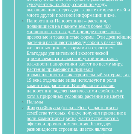
суккулентов, их фото, советы по уходу,
выращиванию, пересадке, защите от вредителей и
много другой полезной информации ниже.
Папоротники
Папоротники – растения,
появившиеся на планете земля более 400
миллионов нет назад. В природе встречаются
древесные и травянистые формы. Эти древнейшие
растения различаются между собой в размерах,
жизненных циклах, формами и строением.
Благодаря удивительной экологической
приживаемости и высокой устойчивостью к
влажности папоротники растут по всему миру.
Растения применяют в пищевой
промышленности, как строительный материал, а с
19 века отдельные виды используют в роли
комнатных растений. В мифологии славян
папоротник наделен магическими свойствами,
хотя в природных условиях растение не цветёт.
Пальмы
Фикусы
Фикусы (от лат. Ficus) – растения из
семейства тутовых. Фикус получил признание в
роли комнатного цветка, часто встречается в
офисах и прочих помещениях. Благодаря
разновидности строения, цветок является