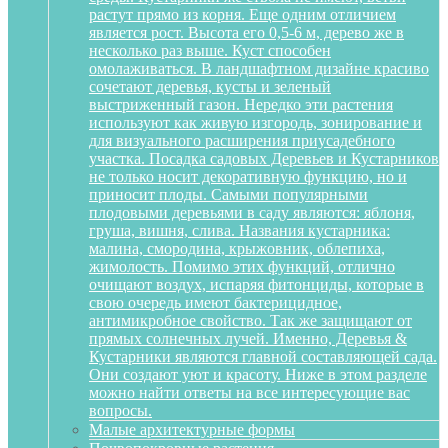
растут прямо из корня. Еще одним отличием
является рост. Высота его 0,5-6 м, дерево же в
несколько раз выше. Куст способен
омолаживаться. В ландшафтном дизайне красиво
сочетают деревья, кусты и зеленый
выстриженный газон. Нередко эти растения
используют как живую изгородь, зонирование и
для визуального расширения приусадебного
участка. Посадка садовых Деревьев и Кустарников
не только носит декоративную функцию, но и
приносит плоды. Самыми популярными
плодовыми деревьями в саду являются: яблоня,
груша, вишня, слива. Названия кустарника:
малина, смородина, крыжовник, облепиха,
жимолость. Помимо этих функций, отлично
очищают воздух, испаряя фитонциды, которые в
свою очередь имеют бактерицидное,
антимикробное свойство. Так же защищают от
прямых солнечных лучей. Именно, Деревья &
Кустарники являются главной составляющей сада.
Они создают уют и красоту. Ниже в этом разделе
можно найти ответы на все интересующие вас
вопросы.
Малые архитектурные формы