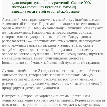
культивации луковичных растений. Свыше 90%
экспорта срезанных бутонов и луковиц
выращивается в этой европейской стране.
Азиатский гость принадлежит к семейству Лилейные, имеет
травянистый габитус. Под землёй находится вегетативный
орган – луковица. Помимо запасающей функции, она служит
для размножения. Нижняя часть представлена донцем,
которое является укорочённым стеблем. Вокруг донца
располагается 1—6 плотных мясистых чешуй, необходимых
для отложения запаса питательных веществ. Наружные
чешуйки служат для защиты. Природа подарила цветку
особое вещество – тулипалин. Этот гликозид аккумулируется
во внешней чешуе, имеет фунгицидные свойства.
Большинство грибковых заболеваний луковице не страшны.
Луковка живёт почти 2 года, после чего отмирает и её место
занимает новая, которая уже заложена в почках. Между
покровными чешуйками располагаются почки меньшего
размера, продуцирующие «деток», а пазухи мясистых чешуй
продуцируют дочерние луковички.
Интересно и строение корневой системы цветка. Она
меняется ежегодно во время летней спячки. Корневая мочка за
лето и осень отрастает, полностью отмирает к концу весны.