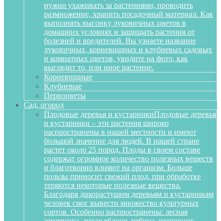
нужно ухаживать за растениями, проводить
размножение, хранить посадочный материал. Как
выполнять выгонку луковичных цветов в
домашних условиях и защищать растения от
болезней и вредителей. Вы узнаете название
луковичных, корневищных и клубневых садовых
и комнатных цветов, увидите на фото, как
выглядит то, или иное растение.
Корневищные
Клубневые
Первоцветы
Сад, огород
Плодовые деревья и кустарники
Плодовые деревья
и кустарники – эти растения широко
распространены в нашей местности и имеют
большой значение для людей. В нашей стране
растет около 25 пород. Плоды в своем составе
содержат огромное количество полезных веществ
и благотворно влияют на организм. Больше
пользы приносит свежий плод, при обработке
теряются некоторые полезные вещества.
Благодаря дикорастущим деревьям и кустарникам
человек смог вывести множество культурных
сортов. Особенно распространены: лесная
земляника, дикая яблоня, рябина, шиповник,