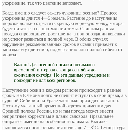
укоренение, так что цветение запоздает.
Когда именно следует сажать луковицы осенью? Процесс
укоренения длится 4—5 недель. Растение до наступления
морозов должно отрастить крепкую корневую мочку, которая
будет питать его на протяжении зимы. Слишком ранняя
посадка спровоцирует рост цветка, а при опоздании корешки
не успеют развиться в полной мере. В обоих случаях
нарушение рекомендованных сроков высадки приведёт к
запоздалому цветению, подмерзанию или полной гибели от
мороза.
Важно! Для осенней посадки оптимален
временной интервал с конца сентября до
окончания октября. Но эти данные усреднены и
подходят не для всех регионов.
Наступление осени в каждом регионе происходит в разные
сроки. На Юге она долго не спешит вступать в свои права, а в
суровой Сибири и на Урале частенько приходит внезапно.
Поэтому указанный временной отрезок применим для
Средней полосы России, но и там погода может внести
неприятные коррективы в планы садовода. Правильнее
опираться именно на особенности климата. Высадка
выполняется после остывания почвы до 7—8⁰C. Температура