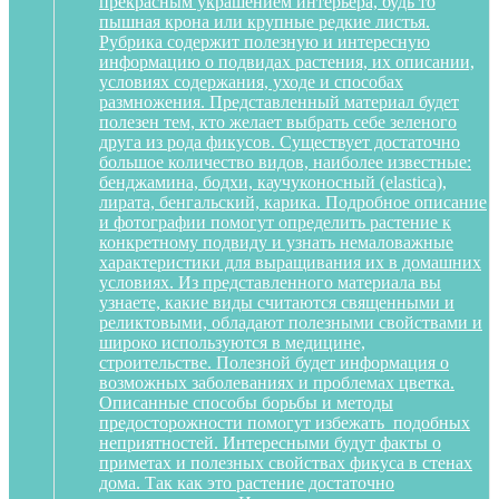
прекрасным украшением интерьера, будь то
пышная крона или крупные редкие листья.
Рубрика содержит полезную и интересную
информацию о подвидах растения, их описании,
условиях содержания, уходе и способах
размножения. Представленный материал будет
полезен тем, кто желает выбрать себе зеленого
друга из рода фикусов. Существует достаточно
большое количество видов, наиболее известные:
бенджамина, бодхи, каучуконосный (elastica),
лирата, бенгальский, карика. Подробное описание
и фотографии помогут определить растение к
конкретному подвиду и узнать немаловажные
характеристики для выращивания их в домашних
условиях. Из представленного материала вы
узнаете, какие виды считаются священными и
реликтовыми, обладают полезными свойствами и
широко используются в медицине,
строительстве. Полезной будет информация о
возможных заболеваниях и проблемах цветка.
Описанные способы борьбы и методы
предосторожности помогут избежать подобных
неприятностей. Интересными будут факты о
приметах и полезных свойствах фикуса в стенах
дома. Так как это растение достаточно