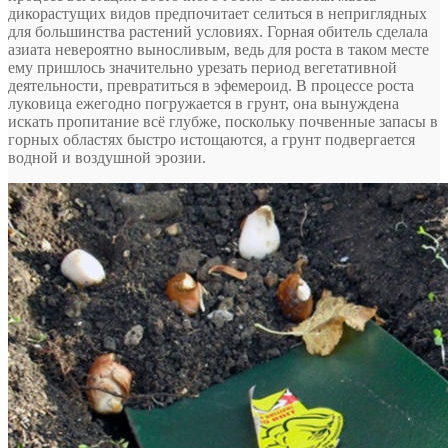
дикорастущих видов предпочитает селиться в неприглядных
для большинства растений условиях. Горная обитель сделала
азиата невероятно выносливым, ведь для роста в таком месте
ему пришлось значительно урезать период вегетативной
деятельности, превратиться в эфемероид. В процессе роста
луковица ежегодно погружается в грунт, она вынуждена
искать пропитание всё глубже, поскольку почвенные запасы в
горных областях быстро истощаются, а грунт подвергается
водной и воздушной эрозии.