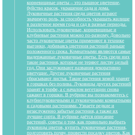
корневищные цветы – это пышное цветение,
буйство красок, украшение сада и дома.
Луковичные растения среди цветов играют
значимую роль, за способность украшать жилище
в различное время года и сад в разные периоды.
Использовать луковичные, корневищные и
клубневые растения можно по-разному. Довольно
часто луковичные цветы применяют в технике
выгонки, добиваясь цветения растений раньше
положенного срока. Комнатными являются самые
выдержанные луковичные цветы. Есть среди них
такие растения, которые не теряют листву целый
год. Они заслуживают названия декоративно
цветущие. Другие луковичные растения
сбрасывают листья. Такие растения зимой хранят
в горшках без полива. Луковицы других растений
хранят в торфе, а с началом вегетации снова
сажают в горшки. В рубрике вы познакомитесь с
клубнелуковичными и луковичными комнатными
и садовыми растениями. Узнаете редкие и
незаслуженно забытые растения, а также их
лучшие сорта. В рубрике даётся описание
растений, советы о том, как правильно выбрать
луковицы цветов, купить луковичные растения,
подготовить почву, провести посадку цветов. Как