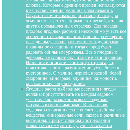
клюква. Которые с древних времен используются
в качестве лечения различных заболеваний.
Служат источником камеди и смол, благодаря
чему используются в фармацевтической, а так же
других промышленных отраслях. Для посадки
плодово-ягодных растений необходимо учесть все
особенности выращивания. Условия размещения
на садовом участке, расстояния между видами,
правильное соседство и тогда огород будет
радовать обильным урожаем. Всё о плодовых
деревьях и кустарниках читайте в этой рубрике.
Названия и описания сортов, фото, посадка,
подготовка к зиме, размножение, уход, болезни
кустарников. О малине, черной, красной, белой
смородине, винограде, клубнике, жимолости,
крыжовнике, голубике, киви.
Ягодные растения
Ягодные растения и ягоды
должны присутствовать на каждом садовом
участке. Плоды можно назвать сладкими
натуральными витаминами. В их составе
содержаться органические кислоты, дубильные
вещества, минеральные соли, сахара и различные
витамины. При регулярном употреблении
повышается иммунитет, улучшается работа