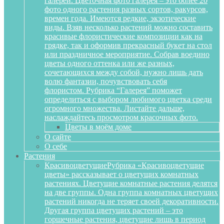
галереи. Цветочная фото галерея – это более 20
фото одного растения разных сортов, ракурсов,
времен года. Имеются редкие, экзотические
виды. Взяв несколько растений можно составить
красивые флористические композиции как на
грядке, так и оформив прекрасный букет на стол
или праздничное мероприятие. Собрав воедино
цветы одного оттенка или же разных,
сочетающихся между собой, нужно лишь дать
волю фантазии, почувствовать себя
флористом. Рубрика “Галерея” поможет
определиться с выбором любимого цветка среди
огромного множества. Листайте дальше,
наслаждайтесь просмотром красочных фото.
Цветы в моём доме
О сайте
О себе
Растения
Красивоцветущие
Рубрика «Красивоцветущие
цветы» рассказывает о цветущих комнатных
растениях. Цветущие комнатные растения делятся
на две группы. Одна группа комнатных цветущих
растений никогда не теряет своей декоративности.
Другая группа цветущих растений – это
горшечные растения, цветущие лишь в период