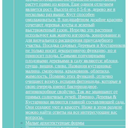
растут прямо из корня. Еще одним отличием
является рост. Высота его 0,5-6 м, дерево же в
несколько раз выше. Куст способен
омолаживаться. В ландшафтном дизайне красиво
сочетают деревья, кусты и зеленый
выстриженный газон. Нередко эти растения
используют как живую изгородь, зонирование и
для визуального расширения приусадебного
участка. Посадка садовых Деревьев и Кустарников
не только носит декоративную функцию, но и
приносит плоды. Самыми популярными
плодовыми деревьями в саду являются: яблоня,
груша, вишня, слива. Названия кустарника:
малина, смородина, крыжовник, облепиха,
жимолость. Помимо этих функций, отлично
очищают воздух, испаряя фитонциды, которые в
свою очередь имеют бактерицидное,
антимикробное свойство. Так же защищают от
прямых солнечных лучей. Именно, Деревья &
Кустарники являются главной составляющей сада.
Они создают уют и красоту. Ниже в этом разделе
можно найти ответы на все интересующие вас
вопросы.
Малые архитектурные формы