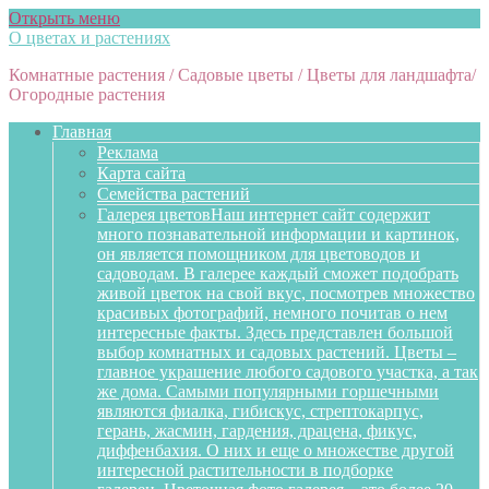
Открыть меню
О цветах и растениях
Комнатные растения / Садовые цветы / Цветы для ландшафта/
Огородные растения
Главная
Реклама
Карта сайта
Семейства растений
Галерея цветов
Наш интернет сайт содержит
много познавательной информации и картинок,
он является помощником для цветоводов и
садоводам. В галерее каждый сможет подобрать
живой цветок на свой вкус, посмотрев множество
красивых фотографий, немного почитав о нем
интересные факты. Здесь представлен большой
выбор комнатных и садовых растений. Цветы –
главное украшение любого садового участка, а так
же дома. Самыми популярными горшечными
являются фиалка, гибискус, стрептокарпус,
герань, жасмин, гардения, драцена, фикус,
диффенбахия. О них и еще о множестве другой
интересной растительности в подборке