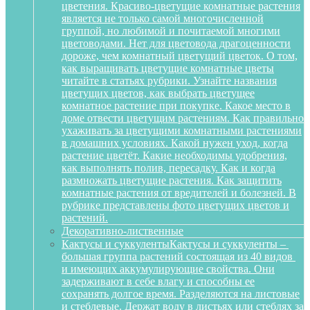
цветения. Красиво-цветущие комнатные растения
является не только самой многочисленной
группой, но любимой и почитаемой многими
цветоводами. Нет для цветовода драгоценности
дороже, чем комнатный цветущий цветок. О том,
как выращивать цветущие комнатные цветы
читайте в статьях рубрики. Узнайте названия
цветущих цветов, как выбрать цветущее
комнатное растение при покупке. Какое место в
доме отвести цветущим растениям. Как правильно
ухаживать за цветущими комнатными растениями
в домашних условиях. Какой нужен уход, когда
растение цветёт. Какие необходимы удобрения,
как выполнять полив, пересадку. Как и когда
размножать цветущие растения. Как защитить
комнатные растения от вредителей и болезней. В
рубрике представлены фото цветущих цветов и
растений.
Декоративно-лиственные
Кактусы и суккуленты
Кактусы и суккуленты –
большая группа растений состоящая из 40 видов
и имеющих аккумулирующие свойства. Они
задерживают в себе влагу и способны ее
сохранять долгое время. Разделяются на листовые
и стеблевые. Держат воду в листьях или стеблях за