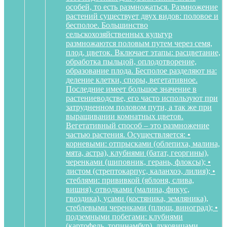
особей, то есть размножаться. Размножение
растений существует двух видов: половое и
бесполое. Большинство
сельскохозяйственных культур
размножаются половым путем через семя,
плод, цветок. Включает этапы: расцветание,
обработка пыльцой, оплодотворение,
образование плода. Бесполое разделяют на:
деление клетки, споры, вегетативное.
Последние имеет большое значение в
растениеводстве, его часто используют при
затрудненном половом пути, а так же при
выращивании комнатных цветов.
Вегетативный способ – это размножение
частью растения. Осуществляется: •
корневыми: отпрысками (облепиха, малина,
мята, астра), клубнями (батат, георгины),
черенками (шиповник, герань, флоксы); •
листом (стрептокарпус, каланхоэ, лилия); •
стеблями: прививкой (яблоня, слива,
вишня), отводками (малина, фикус,
гвоздика), усами (костяника, земляника),
стеблевыми черенками (плющ, виноград); •
подземными побегами: клубнями
(картофель, топинамбур), луковицами