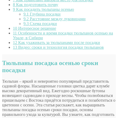
8
Как подготовить почву
9
Как посадить тюльпаны осенью
9.1
Глубина посадки
9.2
Расстояние между луковицами
9.3
Схема посадки
10
Интересное решение
11
Особенности и время посадки тюльпанов осенью на
Урале, в Сибири
12
Как ухаживать за тюльпанами после посадки
13
Видео: сроки и технология посадки тюльпанов
Тюльпаны посадка осенью сроки
посадки
Тюльпан – яркий и невероятно популярный представитель
садовой флоры. Насыщенные головки цветка дарят клумбе
высоко декоративный вид. Ежегодно роскошные бутоны
возвещают садоводам о приходе весны. Чтобы полюбоваться
пришельцем с Востока придётся потрудиться и позаботиться о
цветении с осени. Эта статья расскажет, как выращивать
тюльпаны посадка осенью
сроки посадки, основы
правильного ухода за культурой. Вы узнаете, как подготовить