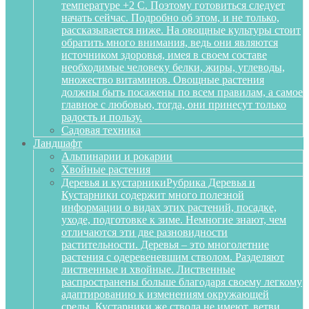
температуре +2 С. Поэтому готовиться следует
начать сейчас. Подробно об этом, и не только,
рассказывается ниже. На овощные культуры стоит
обратить много внимания, ведь они являются
источником здоровья, имея в своем составе
необходимые человеку белки, жиры, углеводы,
множество витаминов. Овощные растения
должны быть посажены по всем правилам, а самое
главное с любовью, тогда, они принесут только
радость и пользу.
Садовая техника
Ландшафт
Альпинарии и рокарии
Хвойные растения
Деревья и кустарники
Рубрика Деревья и
Кустарники содержит много полезной
информации о видах этих растений, посадке,
уходе, подготовке к зиме. Немногие знают, чем
отличаются эти две разновидности
растительности. Деревья – это многолетние
растения с одеревеневшим стволом. Разделяют
лиственные и хвойные. Лиственные
распространены больше благодаря своему легкому
адаптированию к изменениям окружающей
среды. Кустарники же ствола не имеют, ветви