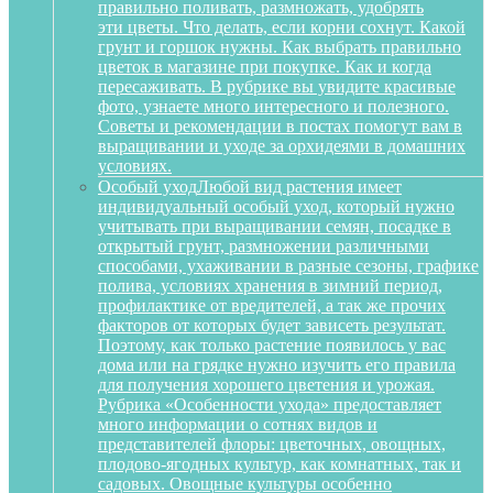
правильно поливать, размножать, удобрять
эти цветы. Что делать, если корни сохнут. Какой
грунт и горшок нужны. Как выбрать правильно
цветок в магазине при покупке. Как и когда
пересаживать. В рубрике вы увидите красивые
фото, узнаете много интересного и полезного.
Советы и рекомендации в постах помогут вам в
выращивании и уходе за орхидеями в домашних
условиях.
Особый уход
Любой вид растения имеет
индивидуальный особый уход, который нужно
учитывать при выращивании семян, посадке в
открытый грунт, размножении различными
способами, ухаживании в разные сезоны, графике
полива, условиях хранения в зимний период,
профилактике от вредителей, а так же прочих
факторов от которых будет зависеть результат.
Поэтому, как только растение появилось у вас
дома или на грядке нужно изучить его правила
для получения хорошего цветения и урожая.
Рубрика «Особенности ухода» предоставляет
много информации о сотнях видов и
представителей флоры: цветочных, овощных,
плодово-ягодных культур, как комнатных, так и
садовых. Овощные культуры особенно