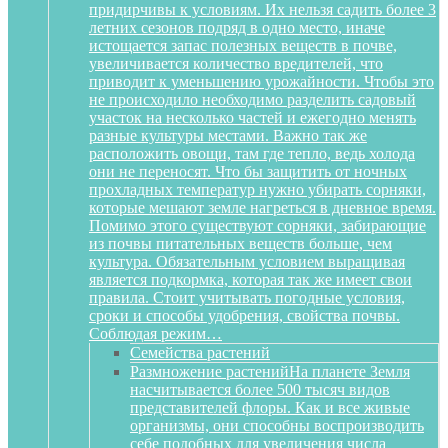
придирчивы к условиям. Их нельзя садить более 3
летних сезонов подряд в одно место, иначе
истощается запас полезных веществ в почве,
увеличивается количество вредителей, что
приводит к уменьшению урожайности. Чтобы это
не происходило необходимо разделить садовый
участок на несколько частей и ежегодно менять
разные культуры местами. Важно так же
расположить овощи, там где тепло, ведь холода
они не переносят. Что бы защитить от ночных
прохладных температур нужно убирать сорняки,
которые мешают земле нагреться в дневное время.
Помимо этого существуют сорняки, забирающие
из почвы питательных веществ больше, чем
культура. Обязательным условием выращивая
является подкормка, которая так же имеет свои
правила. Стоит учитывать погодные условия,
сроки и способы удобрения, свойства почвы.
Соблюдая режим…
Семейства растений
Размножение растений
На планете Земля
насчитывается более 500 тысяч видов
представителей флоры. Как и все живые
организмы, они способны воспроизводить
себе подобных для увеличения числа