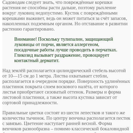
Садоводам следует знать, что повреждённые корешки
растения не способны расти дальше, поэтому рыхление
вокруг луковиц недопустимо. Кустик с повреждёнными
корешками выживет, ведь он может питаться за счёт запасов,
накопленных подземным органом. Но отставание в развитии
растению гарантировано.
Внимание! Поскольку тулипалин, защищающий
луковицы от порчи, является аллергеном,
посадочные работы лучше проводить в перчатках.
Гликозид вызывает раздражение, провоцирует
контактный дерматит.
Над землёй располагается цилиндрический стебель высотой
от 10—15 см до 1 метра. Листва охватывает стебли,
располагается в очередном порядке. Поверхность удлинённых
пластинок покрыта слоем воскового налёта, от которого
листья приобретают сизоватый оттенок. Размеры и форма
листовой пластинки, а также высота кустика зависит от
сортовой принадлежности.
Правильные цветки состоят из шести лепестков и такого же
количества тычинок. По центру венчика располагается пестик
с завязью. Цветение наступает ранней весной. Форма
венчиков разнообразна – помимо классической бокаловидной