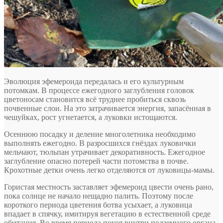
Эволюция эфемероида передалась и его культурным
потомкам. В процессе ежегодного заглубления головок
цветоносам становится всё труднее пробиться сквозь
почвенные слои. На это затрачивается энергия, запасённая в
чешуйках, рост угнетается, а луковки истощаются.
Осеннюю посадку и деление многолетника необходимо
выполнять ежегодно. В разросшихся гнёздах луковички
мельчают, тюльпан утрачивает декоративность. Ежегодное
заглубление опасно потерей части потомства в почве.
Крохотные детки очень легко отделяются от луковицы-мамы.
Гористая местность заставляет эфемероид цвести очень рано,
пока солнце не начало нещадно палить. Поэтому после
короткого периода цветения ботва усыхает, а луковица
впадает в спячку, имитируя вегетацию в естественной среде
обитания. Во время периода покоя внутри подземного органа