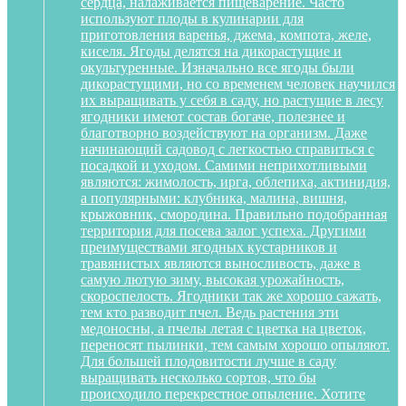
сердца, налаживается пищеварение. Часто
используют плоды в кулинарии для
приготовления варенья, джема, компота, желе,
киселя. Ягоды делятся на дикорастущие и
окультуренные. Изначально все ягоды были
дикорастущими, но со временем человек научился
их выращивать у себя в саду, но растущие в лесу
ягодники имеют состав богаче, полезнее и
благотворно воздействуют на организм. Даже
начинающий садовод с легкостью справиться с
посадкой и уходом. Самими неприхотливыми
являются: жимолость, ирга, облепиха, актинидия,
а популярными: клубника, малина, вишня,
крыжовник, смородина. Правильно подобранная
территория для посева залог успеха. Другими
преимуществами ягодных кустарников и
травянистых являются выносливость, даже в
самую лютую зиму, высокая урожайность,
скороспелость. Ягодники так же хорошо сажать,
тем кто разводит пчел. Ведь растения эти
медоносны, а пчелы летая с цветка на цветок,
переносят пылинки, тем самым хорошо опыляют.
Для большей плодовитости лучше в саду
выращивать несколько сортов, что бы
происходило перекрестное опыление. Хотите