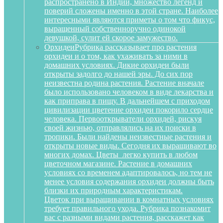
распространено в Индии, множество легенд и
поверий сложены именно в этой стране. Наиболее
интересными являются приметы о том что фикус,
выращенный собственноручно одинокой
девушкой, сулит ей скорое замужество.
Орхидеи
Рубрика рассказывает про растения
орхидеи и о том, как ухаживать за ними в
домашних условиях. Дикие орхидеи были
открыты задолго до нашей эры. До сих пор
неизвестна родина растения. Растение вначале
было использовано человеком в виде лекарства и
как приправа в пищу. В дальнейшем с приходом
цивилизации цветение орхидеи покорило сердце
человека. Первооткрыватели орхидей, рискуя
своей жизнью, отправлялись на их поиски в
тропики. Были найдены неизвестные растения и
открыты новые виды. Сегодня их выращивают во
многих домах. Цветы легко купить в любом
цветочном магазине. Растение в домашних
условиях со временем адаптировалось, но тем не
менее условия содержания орхидеи должны быть
близки их природным характеристикам.
Цветок при выращивании в комнатных условиях
требует правильного ухода. Рубрика познакомит
вас с разными видами растения, расскажет как