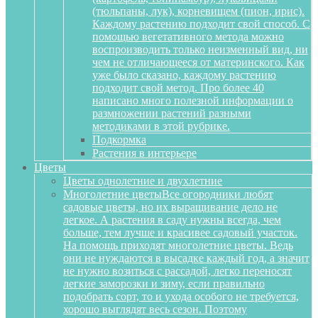
(тюльпаны, лук), корневищем (пион, ирис).
Каждому растению подходит свой способ. С
помощью вегетативного метода можно
воспроизводить только неизменный вид, ни
чем не отличающееся от материнского. Как
уже было сказано, каждому растению
подходит свой метод. Про более 40
написано много полезной информации о
размножении растений разными
методиками в этой рубрике.
Подкормка
Растения в интерьере
Цветы
Цветы однолетние и двухлетние
Многолетние цветы
Все огородники любят
садовые цветы, но их выращивание дело не
легкое. А растения в саду нужны всегда, чем
больше, тем лучше и красивее садовый участок.
На помощь приходят многолетние цветы. Ведь
они не нуждаются в высадке каждый год, а значит
не нужно возиться с рассадой, легко переносят
легкие заморозки и зиму, если правильно
подобрать сорт, то и ухода особого не требуется,
хорошо выглядят весь сезон. Поэтому