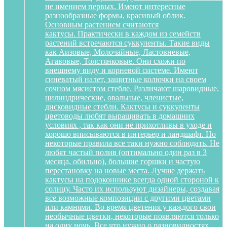
не имением первых. Имеют интересные
разнообразные формы, красивый облик.
Основным растением считаются
кактусы. Практически в каждом из семейств
растений встречаются суккуленты. Такие виды
как Аизовые, Молочайные, Ластовневые,
Агавовые, Толстянковые. Они схожи по
внешнему виду и корневой системе. Имеют
синеватый налет, защитные колючки на своем
сочном мясистом стебле. Различают шаровидные,
цилиндрические, овальные, членистые,
дисковидные стебли. Кактусы и суккуленты
цветоводы любят выращивать в домашних
условиях , так как они не прихотливы в уходе и
хорошо вписываются в интерьер и ландшафт. Но
некоторые правила все таки нужно соблюдать. Не
любят частый полив (оптимально один раз в 3
месяца, обильно), большие горшки и частую
перестановку на новые места. Лучше держать
кактусы на подоконнике всегда одной стороной к
солнцу. Часто их используют дизайнеры, создавая
все возможные композиции с другими цветами
или камнями. Во время цветения у каждого свои
необычные цветки, некоторые появляются только
на одну ночь. Все что нужно о разновидностях