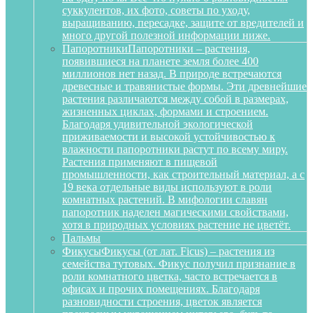
суккулентов, их фото, советы по уходу,
выращиванию, пересадке, защите от вредителей и
много другой полезной информации ниже.
Папоротники
Папоротники – растения,
появившиеся на планете земля более 400
миллионов нет назад. В природе встречаются
древесные и травянистые формы. Эти древнейшие
растения различаются между собой в размерах,
жизненных циклах, формами и строением.
Благодаря удивительной экологической
приживаемости и высокой устойчивостью к
влажности папоротники растут по всему миру.
Растения применяют в пищевой
промышленности, как строительный материал, а с
19 века отдельные виды используют в роли
комнатных растений. В мифологии славян
папоротник наделен магическими свойствами,
хотя в природных условиях растение не цветёт.
Пальмы
Фикусы
Фикусы (от лат. Ficus) – растения из
семейства тутовых. Фикус получил признание в
роли комнатного цветка, часто встречается в
офисах и прочих помещениях. Благодаря
разновидности строения, цветок является