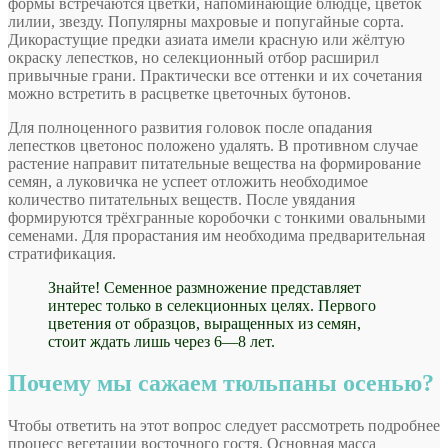
формы встречаются цветки, напоминающие блюдце, цветок
лилии, звезду. Популярны махровые и попугайные сорта.
Дикорастущие предки азиата имели красную или жёлтую
окраску лепестков, но селекционный отбор расширил
привычные грани. Практически все оттенки и их сочетания
можно встретить в расцветке цветочных бутонов.
Для полноценного развития головок после опадания
лепестков цветонос положено удалять. В противном случае
растение направит питательные вещества на формирование
семян, а луковичка не успеет отложить необходимое
количество питательных веществ. После увядания
формируются трёхгранные коробочки с тонкими овальными
семенами. Для прорастания им необходима предварительная
стратификация.
Знайте! Семенное размножение представляет
интерес только в селекционных целях. Первого
цветения от образцов, выращенных из семян,
стоит ждать лишь через 6—8 лет.
Почему мы сажаем тюльпаны осенью?
Чтобы ответить на этот вопрос следует рассмотреть подробнее
процесс вегетации восточного гостя. Основная масса