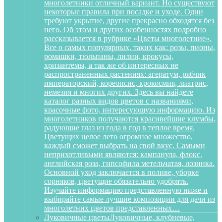
многолетники отличный вариант. Но существуют
некоторые правила при посадке и уходе. Одни
требуют укрытие, другие прекрасно обходятся без
него. Об этом и других особенностях подробно
рассказывается в рубрике «Цветы многолетние».
Все о самых популярных, таких как: розы, пионы,
ромашки, тюльпаны, лилии, крокусы,
хризантемы, а так же об интересных не
распространенных растениях: агератум, рябчик
императорский, кореопсис, крокосмия, лиатрис,
немезия и многих других. Здесь вы найдете
каталог разных видов цветов с названиями,
красочные фото, интересующую информацию. Из
многолетников получаются красивейшие клумбы,
радующие глаз из года в год в теплое время.
Цветущих целое лето огромное множество,
каждый сможет выбрать на свой вкус. Самыми
неприхотливыми являются: кампанула, флокс,
английская роза, гипсофила метельчатая, лозинка.
Основной уход заключается в поливе, уборке
сорняков, цветущие обязательно удобрять.
Изучайте информацию представленную ниже и
выбирайте самые лучшие композиции для дачи из
многолетних цветов представленных…
Луковичные цветы
Луковичные, клубневые,