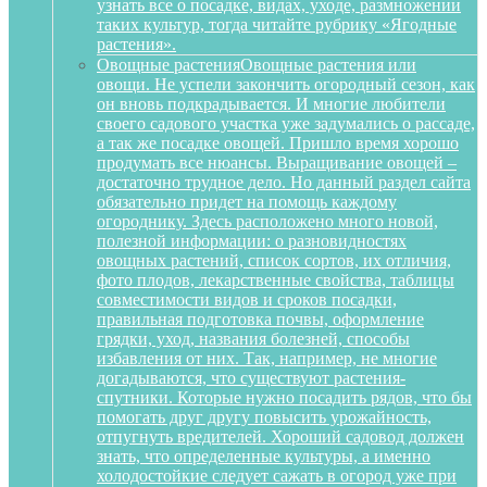
узнать все о посадке, видах, уходе, размножении
таких культур, тогда читайте рубрику «Ягодные
растения».
Овощные растения
Овощные растения или
овощи. Не успели закончить огородный сезон, как
он вновь подкрадывается. И многие любители
своего садового участка уже задумались о рассаде,
а так же посадке овощей. Пришло время хорошо
продумать все нюансы. Выращивание овощей –
достаточно трудное дело. Но данный раздел сайта
обязательно придет на помощь каждому
огороднику. Здесь расположено много новой,
полезной информации: о разновидностях
овощных растений, список сортов, их отличия,
фото плодов, лекарственные свойства, таблицы
совместимости видов и сроков посадки,
правильная подготовка почвы, оформление
грядки, уход, названия болезней, способы
избавления от них. Так, например, не многие
догадываются, что существуют растения-
спутники. Которые нужно посадить рядов, что бы
помогать друг другу повысить урожайность,
отпугнуть вредителей. Хороший садовод должен
знать, что определенные культуры, а именно
холодостойкие следует сажать в огород уже при