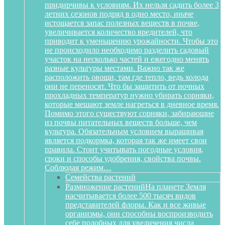
придирчивы к условиям. Их нельзя садить более 3
летних сезонов подряд в одно место, иначе
истощается запас полезных веществ в почве,
увеличивается количество вредителей, что
приводит к уменьшению урожайности. Чтобы это
не происходило необходимо разделить садовый
участок на несколько частей и ежегодно менять
разные культуры местами. Важно так же
расположить овощи, там где тепло, ведь холода
они не переносят. Что бы защитить от ночных
прохладных температур нужно убирать сорняки,
которые мешают земле нагреться в дневное время.
Помимо этого существуют сорняки, забирающие
из почвы питательных веществ больше, чем
культура. Обязательным условием выращивая
является подкормка, которая так же имеет свои
правила. Стоит учитывать погодные условия,
сроки и способы удобрения, свойства почвы.
Соблюдая режим…
Семейства растений
Размножение растений
На планете Земля
насчитывается более 500 тысяч видов
представителей флоры. Как и все живые
организмы, они способны воспроизводить
себе подобных для увеличения числа