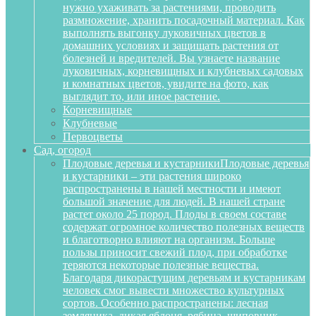
нужно ухаживать за растениями, проводить
размножение, хранить посадочный материал. Как
выполнять выгонку луковичных цветов в
домашних условиях и защищать растения от
болезней и вредителей. Вы узнаете название
луковичных, корневищных и клубневых садовых
и комнатных цветов, увидите на фото, как
выглядит то, или иное растение.
Корневищные
Клубневые
Первоцветы
Сад, огород
Плодовые деревья и кустарники
Плодовые деревья
и кустарники – эти растения широко
распространены в нашей местности и имеют
большой значение для людей. В нашей стране
растет около 25 пород. Плоды в своем составе
содержат огромное количество полезных веществ
и благотворно влияют на организм. Больше
пользы приносит свежий плод, при обработке
теряются некоторые полезные вещества.
Благодаря дикорастущим деревьям и кустарникам
человек смог вывести множество культурных
сортов. Особенно распространены: лесная
земляника, дикая яблоня, рябина, шиповник,