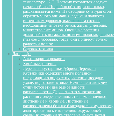
температуре +2 С. Поэтому готовиться следует
начать сейчас. Подробно об этом, и не только,
рассказывается ниже. На овощные культуры стоит
обратить много внимания, ведь они являются
источником здоровья, имея в своем составе
необходимые человеку белки, жиры, углеводы,
множество витаминов. Овощные растения
должны быть посажены по всем правилам, а самое
главное с любовью, тогда, они принесут только
радость и пользу.
Садовая техника
Ландшафт
Альпинарии и рокарии
Хвойные растения
Деревья и кустарники
Рубрика Деревья и
Кустарники содержит много полезной
информации о видах этих растений, посадке,
уходе, подготовке к зиме. Немногие знают, чем
отличаются эти две разновидности
растительности. Деревья – это многолетние
растения с одеревеневшим стволом. Разделяют
лиственные и хвойные. Лиственные
распространены больше благодаря своему легкому
адаптированию к изменениям окружающей
среды. Кустарники же ствола не имеют, ветви