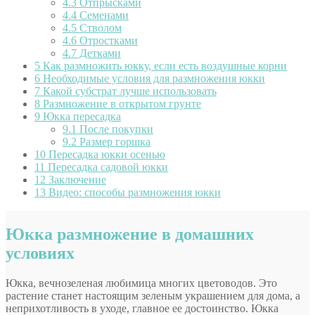
4.3
Отпрысками
4.4
Семенами
4.5
Стволом
4.6
Отростками
4.7
Детками
5
Как размножить юкку, если есть воздушные корни
6
Необходимые условия для размножения юкки
7
Какой субстрат лучше использовать
8
Размножение в открытом грунте
9
Юкка пересадка
9.1
После покупки
9.2
Размер горшка
10
Пересадка юкки осенью
11
Пересадка садовой юкки
12
Заключение
13
Видео: способы размножения юкки
Юкка размножение в домашних
условиях
Юкка, вечнозеленая любимица многих цветоводов. Это
растение станет настоящим зеленым украшением для дома, а
неприхотливость в уходе, главное ее достоинство. Юкка