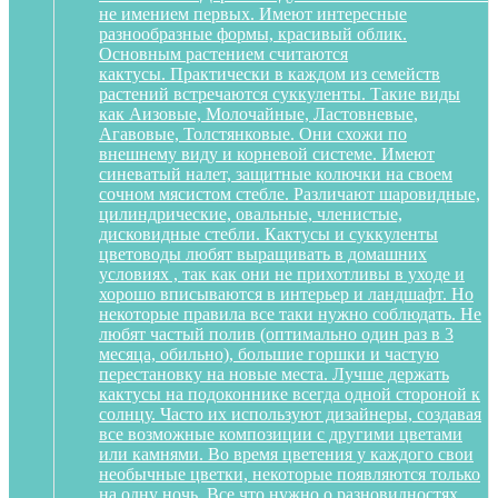
не имением первых. Имеют интересные
разнообразные формы, красивый облик.
Основным растением считаются
кактусы. Практически в каждом из семейств
растений встречаются суккуленты. Такие виды
как Аизовые, Молочайные, Ластовневые,
Агавовые, Толстянковые. Они схожи по
внешнему виду и корневой системе. Имеют
синеватый налет, защитные колючки на своем
сочном мясистом стебле. Различают шаровидные,
цилиндрические, овальные, членистые,
дисковидные стебли. Кактусы и суккуленты
цветоводы любят выращивать в домашних
условиях , так как они не прихотливы в уходе и
хорошо вписываются в интерьер и ландшафт. Но
некоторые правила все таки нужно соблюдать. Не
любят частый полив (оптимально один раз в 3
месяца, обильно), большие горшки и частую
перестановку на новые места. Лучше держать
кактусы на подоконнике всегда одной стороной к
солнцу. Часто их используют дизайнеры, создавая
все возможные композиции с другими цветами
или камнями. Во время цветения у каждого свои
необычные цветки, некоторые появляются только
на одну ночь. Все что нужно о разновидностях