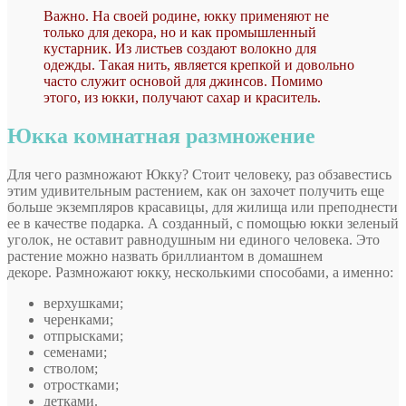
Важно. На своей родине, юкку применяют не
только для декора, но и как промышленный
кустарник. Из листьев создают волокно для
одежды. Такая нить, является крепкой и довольно
часто служит основой для джинсов. Помимо
этого, из юкки, получают сахар и краситель.
Юкка комнатная размножение
Для чего размножают Юкку? Стоит человеку, раз обзавестись
этим удивительным растением, как он захочет получить еще
больше экземпляров красавицы, для жилища или преподнести
ее в качестве подарка. А созданный, с помощью юкки зеленый
уголок, не оставит равнодушным ни единого человека. Это
растение можно назвать бриллиантом в домашнем
декоре. Размножают юкку, несколькими способами, а именно:
верхушками;
черенками;
отпрысками;
семенами;
стволом;
отростками;
детками.