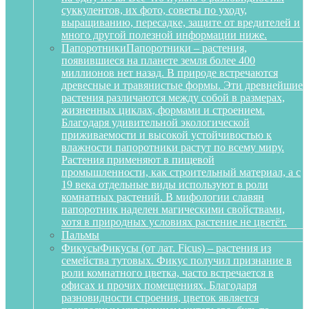
суккулентов, их фото, советы по уходу,
выращиванию, пересадке, защите от вредителей и
много другой полезной информации ниже.
Папоротники
Папоротники – растения,
появившиеся на планете земля более 400
миллионов нет назад. В природе встречаются
древесные и травянистые формы. Эти древнейшие
растения различаются между собой в размерах,
жизненных циклах, формами и строением.
Благодаря удивительной экологической
приживаемости и высокой устойчивостью к
влажности папоротники растут по всему миру.
Растения применяют в пищевой
промышленности, как строительный материал, а с
19 века отдельные виды используют в роли
комнатных растений. В мифологии славян
папоротник наделен магическими свойствами,
хотя в природных условиях растение не цветёт.
Пальмы
Фикусы
Фикусы (от лат. Ficus) – растения из
семейства тутовых. Фикус получил признание в
роли комнатного цветка, часто встречается в
офисах и прочих помещениях. Благодаря
разновидности строения, цветок является