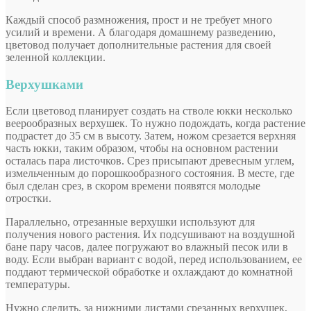
Каждый способ размножения, прост и не требует много
усилий и времени. А благодаря домашнему разведению,
цветовод получает дополнительные растения для своей
зеленной коллекции.
Верхушками
Если цветовод планирует создать на стволе юкки несколько
веерообразных верхушек. То нужно подождать, когда растение
подрастет до 35 см в высоту. Затем, ножом срезается верхняя
часть юкки, таким образом, чтобы на основном растении
осталась пара листочков. Срез присыпают древесным углем,
измельченным до порошкообразного состояния. В месте, где
был сделан срез, в скором времени появятся молодые
отростки.
Параллельно, отрезанные верхушки используют для
получения нового растения. Их подсушивают на воздушной
бане пару часов, далее погружают во влажный песок или в
воду. Если выбран вариант с водой, перед использованием, ее
поддают термической обработке и охлаждают до комнатной
температуры.
Нужно следить, за нижними листами срезанных верхушек,