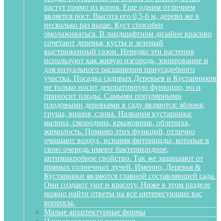
растут прямо из корня. Еще одним отличием
является рост. Высота его 0,5-6 м, дерево же в
несколько раз выше. Куст способен
омолаживаться. В ландшафтном дизайне красиво
сочетают деревья, кусты и зеленый
выстриженный газон. Нередко эти растения
используют как живую изгородь, зонирование и
для визуального расширения приусадебного
участка. Посадка садовых Деревьев и Кустарников
не только носит декоративную функцию, но и
приносит плоды. Самыми популярными
плодовыми деревьями в саду являются: яблоня,
груша, вишня, слива. Названия кустарника:
малина, смородина, крыжовник, облепиха,
жимолость. Помимо этих функций, отлично
очищают воздух, испаряя фитонциды, которые в
свою очередь имеют бактерицидное,
антимикробное свойство. Так же защищают от
прямых солнечных лучей. Именно, Деревья &
Кустарники являются главной составляющей сада.
Они создают уют и красоту. Ниже в этом разделе
можно найти ответы на все интересующие вас
вопросы.
Малые архитектурные формы