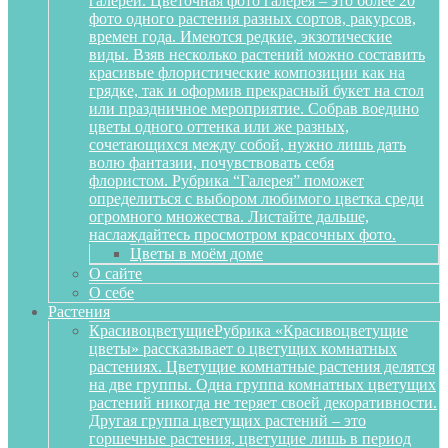
галереи. Цветочная фото галерея – это более 20
фото одного растения разных сортов, ракурсов,
времен года. Имеются редкие, экзотические
виды. Взяв несколько растений можно составить
красивые флористические композиции как на
грядке, так и оформив прекрасный букет на стол
или праздничное мероприятие. Собрав воедино
цветы одного оттенка или же разных,
сочетающихся между собой, нужно лишь дать
волю фантазии, почувствовать себя
флористом. Рубрика “Галерея” поможет
определиться с выбором любимого цветка среди
огромного множества. Листайте дальше,
наслаждайтесь просмотром красочных фото.
Цветы в моём доме
О сайте
О себе
Растения
Красивоцветущие
Рубрика «Красивоцветущие
цветы» рассказывает о цветущих комнатных
растениях. Цветущие комнатные растения делятся
на две группы. Одна группа комнатных цветущих
растений никогда не теряет своей декоративности.
Другая группа цветущих растений – это
горшечные растения, цветущие лишь в период