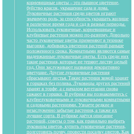
корневищные цветы – это пышное цветение,
буйство красок, украшение сада и дома.
Луковичные растения среди цветов играют
значимую роль, за способность украшать жилище
в различное время года и сад в разные периоды.
Использовать луковичные, корневищные и
клубневые растения можно по-разному. Довольно
часто луковичные цветы применяют в технике
выгонки, добиваясь цветения растений раньше
положенного срока. Комнатными являются самые
выдержанные луковичные цветы. Есть среди них
такие растения, которые не теряют листву целый
год. Они заслуживают названия декоративно
цветущие. Другие луковичные растения
сбрасывают листья. Такие растения зимой хранят
в горшках без полива. Луковицы других растений
хранят в торфе, а с началом вегетации снова
сажают в горшки. В рубрике вы познакомитесь с
клубнелуковичными и луковичными комнатными
и садовыми растениями. Узнаете редкие и
незаслуженно забытые растения, а также их
лучшие сорта. В рубрике даётся описание
растений, советы о том, как правильно выбрать
луковицы цветов, купить луковичные растения,
подготовить почву, провести посадку цветов. Как