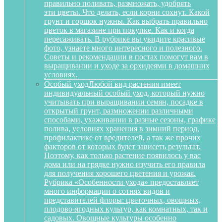
правильно поливать, размножать, удобрять
эти цветы. Что делать, если корни сохнут. Какой
грунт и горшок нужны. Как выбрать правильно
цветок в магазине при покупке. Как и когда
пересаживать. В рубрике вы увидите красивые
фото, узнаете много интересного и полезного.
Советы и рекомендации в постах помогут вам в
выращивании и уходе за орхидеями в домашних
условиях.
Особый уход
Любой вид растения имеет
индивидуальный особый уход, который нужно
учитывать при выращивании семян, посадке в
открытый грунт, размножении различными
способами, ухаживании в разные сезоны, графике
полива, условиях хранения в зимний период,
профилактике от вредителей, а так же прочих
факторов от которых будет зависеть результат.
Поэтому, как только растение появилось у вас
дома или на грядке нужно изучить его правила
для получения хорошего цветения и урожая.
Рубрика «Особенности ухода» предоставляет
много информации о сотнях видов и
представителей флоры: цветочных, овощных,
плодово-ягодных культур, как комнатных, так и
садовых. Овощные культуры особенно