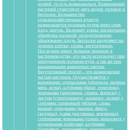
особей, то есть размножаться. Размножение
растений существует двух видов: половое и
бесполое. Большинство
сельскохозяйственных культур
размножаются половым путем через семя,
плод, цветок. Включает этапы: расцветание,
обработка пыльцой, оплодотворение,
образование плода. Бесполое разделяют на:
деление клетки, споры, вегетативное.
Последние имеет большое значение в
растениеводстве, его часто используют при
затрудненном половом пути, а так же при
выращивании комнатных цветов.
Вегетативный способ – это размножение
частью растения. Осуществляется: •
корневыми: отпрысками (облепиха, малина,
мята, астра), клубнями (батат, георгины),
черенками (шиповник, герань, флоксы); •
листом (стрептокарпус, каланхоэ, лилия); •
стеблями: прививкой (яблоня, слива,
вишня), отводками (малина, фикус,
гвоздика), усами (костяника, земляника),
стеблевыми черенками (плющ, виноград); •
подземными побегами: клубнями
(картофель, топинамбур), луковицами