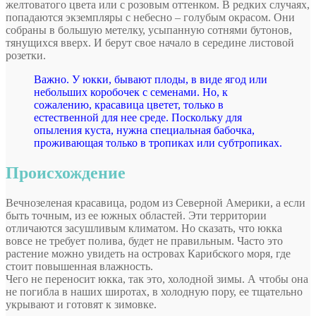
желтоватого цвета или с розовым оттенком. В редких случаях,
попадаются экземпляры с небесно – голубым окрасом. Они
собраны в большую метелку, усыпанную сотнями бутонов,
тянущихся вверх. И берут свое начало в середине листовой
розетки.
Важно. У юкки, бывают плоды, в виде ягод или
небольших коробочек с семенами. Но, к
сожалению, красавица цветет, только в
естественной для нее среде. Поскольку для
опыления куста, нужна специальная бабочка,
проживающая только в тропиках или субтропиках.
Происхождение
Вечнозеленая красавица, родом из Северной Америки, а если
быть точным, из ее южных областей. Эти территории
отличаются засушливым климатом. Но сказать, что юкка
вовсе не требует полива, будет не правильным. Часто это
растение можно увидеть на островах Карибского моря, где
стоит повышенная влажность.
Чего не переносит юкка, так это, холодной зимы. А чтобы она
не погибла в наших широтах, в холодную пору, ее тщательно
укрывают и готовят к зимовке.