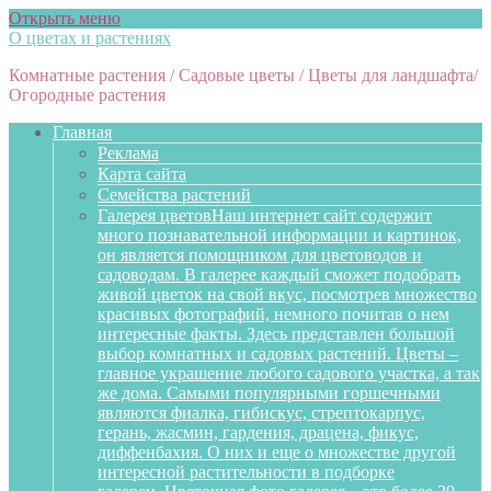
Открыть меню
О цветах и растениях
Комнатные растения / Садовые цветы / Цветы для ландшафта/
Огородные растения
Главная
Реклама
Карта сайта
Семейства растений
Галерея цветов
Наш интернет сайт содержит
много познавательной информации и картинок,
он является помощником для цветоводов и
садоводам. В галерее каждый сможет подобрать
живой цветок на свой вкус, посмотрев множество
красивых фотографий, немного почитав о нем
интересные факты. Здесь представлен большой
выбор комнатных и садовых растений. Цветы –
главное украшение любого садового участка, а так
же дома. Самыми популярными горшечными
являются фиалка, гибискус, стрептокарпус,
герань, жасмин, гардения, драцена, фикус,
диффенбахия. О них и еще о множестве другой
интересной растительности в подборке