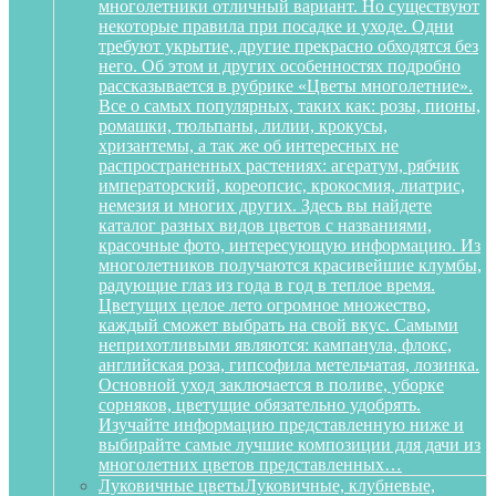
многолетники отличный вариант. Но существуют
некоторые правила при посадке и уходе. Одни
требуют укрытие, другие прекрасно обходятся без
него. Об этом и других особенностях подробно
рассказывается в рубрике «Цветы многолетние».
Все о самых популярных, таких как: розы, пионы,
ромашки, тюльпаны, лилии, крокусы,
хризантемы, а так же об интересных не
распространенных растениях: агератум, рябчик
императорский, кореопсис, крокосмия, лиатрис,
немезия и многих других. Здесь вы найдете
каталог разных видов цветов с названиями,
красочные фото, интересующую информацию. Из
многолетников получаются красивейшие клумбы,
радующие глаз из года в год в теплое время.
Цветущих целое лето огромное множество,
каждый сможет выбрать на свой вкус. Самыми
неприхотливыми являются: кампанула, флокс,
английская роза, гипсофила метельчатая, лозинка.
Основной уход заключается в поливе, уборке
сорняков, цветущие обязательно удобрять.
Изучайте информацию представленную ниже и
выбирайте самые лучшие композиции для дачи из
многолетних цветов представленных…
Луковичные цветы
Луковичные, клубневые,