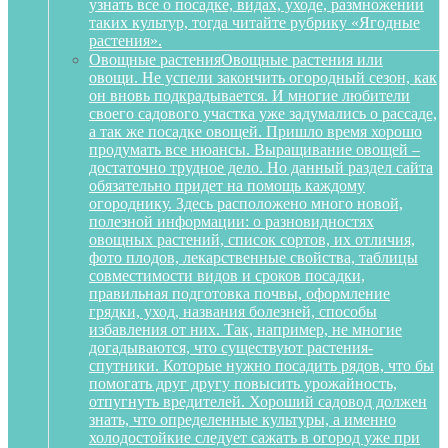
узнать все о посадке, видах, уходе, размножении
таких культур, тогда читайте рубрику «Ягодные
растения».
Овощные растения
Овощные растения или
овощи. Не успели закончить огородный сезон, как
он вновь подкрадывается. И многие любители
своего садового участка уже задумались о рассаде,
а так же посадке овощей. Пришло время хорошо
продумать все нюансы. Выращивание овощей –
достаточно трудное дело. Но данный раздел сайта
обязательно придет на помощь каждому
огороднику. Здесь расположено много новой,
полезной информации: о разновидностях
овощных растений, список сортов, их отличия,
фото плодов, лекарственные свойства, таблицы
совместимости видов и сроков посадки,
правильная подготовка почвы, оформление
грядки, уход, названия болезней, способы
избавления от них. Так, например, не многие
догадываются, что существуют растения-
спутники. Которые нужно посадить рядов, что бы
помогать друг другу повысить урожайность,
отпугнуть вредителей. Хороший садовод должен
знать, что определенные культуры, а именно
холодостойкие следует сажать в огород уже при