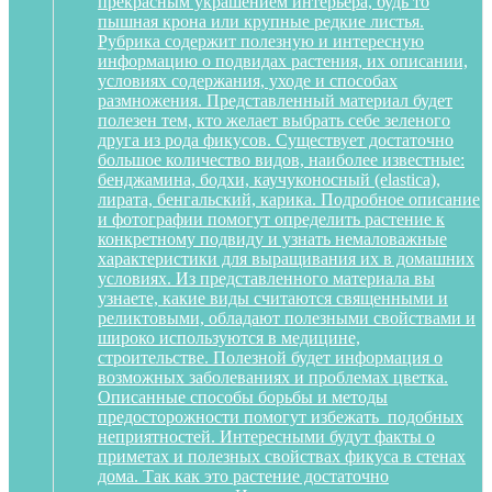
прекрасным украшением интерьера, будь то
пышная крона или крупные редкие листья.
Рубрика содержит полезную и интересную
информацию о подвидах растения, их описании,
условиях содержания, уходе и способах
размножения. Представленный материал будет
полезен тем, кто желает выбрать себе зеленого
друга из рода фикусов. Существует достаточно
большое количество видов, наиболее известные:
бенджамина, бодхи, каучуконосный (elastica),
лирата, бенгальский, карика. Подробное описание
и фотографии помогут определить растение к
конкретному подвиду и узнать немаловажные
характеристики для выращивания их в домашних
условиях. Из представленного материала вы
узнаете, какие виды считаются священными и
реликтовыми, обладают полезными свойствами и
широко используются в медицине,
строительстве. Полезной будет информация о
возможных заболеваниях и проблемах цветка.
Описанные способы борьбы и методы
предосторожности помогут избежать подобных
неприятностей. Интересными будут факты о
приметах и полезных свойствах фикуса в стенах
дома. Так как это растение достаточно