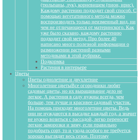
(тюльпаны, лук), корневищем (пион, ирис).
Каждому растению подходит свой способ. С
помощью вегетативного метода можно
воспроизводить только неизменный вид, ни
чем не отличающееся от материнского. Как
уже было сказано, каждому растению
подходит свой метод. Про более 40
написано много полезной информации о
размножении растений разными
методиками в этой рубрике.
Подкормка
Растения в интерьере
Цветы
Цветы однолетние и двухлетние
Многолетние цветы
Все огородники любят
садовые цветы, но их выращивание дело не
легкое. А растения в саду нужны всегда, чем
больше, тем лучше и красивее садовый участок.
На помощь приходят многолетние цветы. Ведь
они не нуждаются в высадке каждый год, а значит
не нужно возиться с рассадой, легко переносят
легкие заморозки и зиму, если правильно
подобрать сорт, то и ухода особого не требуется,
хорошо выглядят весь сезон. Поэтому