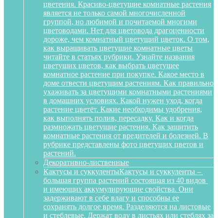
цветения. Красиво-цветущие комнатные растения
является не только самой многочисленной
группой, но любимой и почитаемой многими
цветоводами. Нет для цветовода драгоценности
дороже, чем комнатный цветущий цветок. О том,
как выращивать цветущие комнатные цветы
читайте в статьях рубрики. Узнайте названия
цветущих цветов, как выбрать цветущее
комнатное растение при покупке. Какое место в
доме отвести цветущим растениям. Как правильно
ухаживать за цветущими комнатными растениями
в домашних условиях. Какой нужен уход, когда
растение цветёт. Какие необходимы удобрения,
как выполнять полив, пересадку. Как и когда
размножать цветущие растения. Как защитить
комнатные растения от вредителей и болезней. В
рубрике представлены фото цветущих цветов и
растений.
Декоративно-лиственные
Кактусы и суккуленты
Кактусы и суккуленты –
большая группа растений состоящая из 40 видов
и имеющих аккумулирующие свойства. Они
задерживают в себе влагу и способны ее
сохранять долгое время. Разделяются на листовые
и стеблевые. Держат воду в листьях или стеблях за