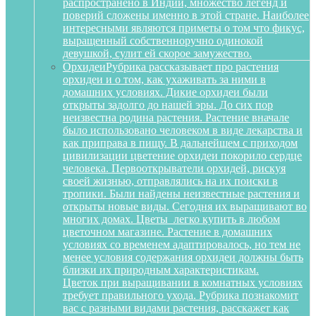
распространено в Индии, множество легенд и
поверий сложены именно в этой стране. Наиболее
интересными являются приметы о том что фикус,
выращенный собственноручно одинокой
девушкой, сулит ей скорое замужество.
Орхидеи
Рубрика рассказывает про растения
орхидеи и о том, как ухаживать за ними в
домашних условиях. Дикие орхидеи были
открыты задолго до нашей эры. До сих пор
неизвестна родина растения. Растение вначале
было использовано человеком в виде лекарства и
как приправа в пищу. В дальнейшем с приходом
цивилизации цветение орхидеи покорило сердце
человека. Первооткрыватели орхидей, рискуя
своей жизнью, отправлялись на их поиски в
тропики. Были найдены неизвестные растения и
открыты новые виды. Сегодня их выращивают во
многих домах. Цветы легко купить в любом
цветочном магазине. Растение в домашних
условиях со временем адаптировалось, но тем не
менее условия содержания орхидеи должны быть
близки их природным характеристикам.
Цветок при выращивании в комнатных условиях
требует правильного ухода. Рубрика познакомит
вас с разными видами растения, расскажет как