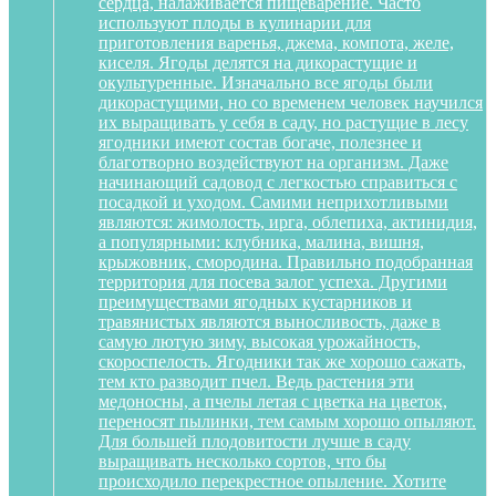
сердца, налаживается пищеварение. Часто
используют плоды в кулинарии для
приготовления варенья, джема, компота, желе,
киселя. Ягоды делятся на дикорастущие и
окультуренные. Изначально все ягоды были
дикорастущими, но со временем человек научился
их выращивать у себя в саду, но растущие в лесу
ягодники имеют состав богаче, полезнее и
благотворно воздействуют на организм. Даже
начинающий садовод с легкостью справиться с
посадкой и уходом. Самими неприхотливыми
являются: жимолость, ирга, облепиха, актинидия,
а популярными: клубника, малина, вишня,
крыжовник, смородина. Правильно подобранная
территория для посева залог успеха. Другими
преимуществами ягодных кустарников и
травянистых являются выносливость, даже в
самую лютую зиму, высокая урожайность,
скороспелость. Ягодники так же хорошо сажать,
тем кто разводит пчел. Ведь растения эти
медоносны, а пчелы летая с цветка на цветок,
переносят пылинки, тем самым хорошо опыляют.
Для большей плодовитости лучше в саду
выращивать несколько сортов, что бы
происходило перекрестное опыление. Хотите