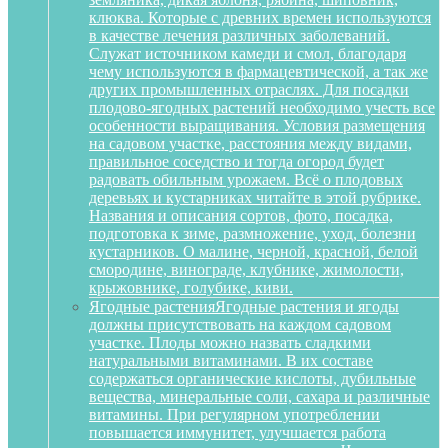
клюква. Которые с древних времен используются
в качестве лечения различных заболеваний.
Служат источником камеди и смол, благодаря
чему используются в фармацевтической, а так же
других промышленных отраслях. Для посадки
плодово-ягодных растений необходимо учесть все
особенности выращивания. Условия размещения
на садовом участке, расстояния между видами,
правильное соседство и тогда огород будет
радовать обильным урожаем. Всё о плодовых
деревьях и кустарниках читайте в этой рубрике.
Названия и описания сортов, фото, посадка,
подготовка к зиме, размножение, уход, болезни
кустарников. О малине, черной, красной, белой
смородине, винограде, клубнике, жимолости,
крыжовнике, голубике, киви.
Ягодные растения
Ягодные растения и ягоды
должны присутствовать на каждом садовом
участке. Плоды можно назвать сладкими
натуральными витаминами. В их составе
содержаться органические кислоты, дубильные
вещества, минеральные соли, сахара и различные
витамины. При регулярном употреблении
повышается иммунитет, улучшается работа