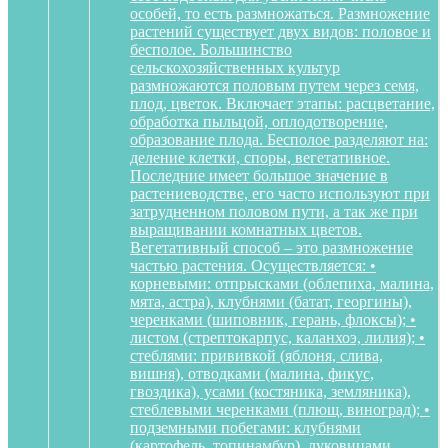
особей, то есть размножаться. Размножение
растений существует двух видов: половое и
бесполое. Большинство
сельскохозяйственных культур
размножаются половым путем через семя,
плод, цветок. Включает этапы: расцветание,
обработка пыльцой, оплодотворение,
образование плода. Бесполое разделяют на:
деление клетки, споры, вегетативное.
Последние имеет большое значение в
растениеводстве, его часто используют при
затрудненном половом пути, а так же при
выращивании комнатных цветов.
Вегетативный способ – это размножение
частью растения. Осуществляется: •
корневыми: отпрысками (облепиха, малина,
мята, астра), клубнями (батат, георгины),
черенками (шиповник, герань, флоксы); •
листом (стрептокарпус, каланхоэ, лилия); •
стеблями: прививкой (яблоня, слива,
вишня), отводками (малина, фикус,
гвоздика), усами (костяника, земляника),
стеблевыми черенками (плющ, виноград); •
подземными побегами: клубнями
(картофель, топинамбур), луковицами