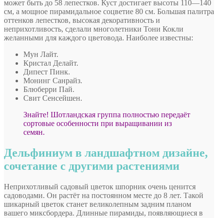
может быть до 58 лепестков. Куст достигает высоты 110—140
см, а мощное пирамидальное соцветие 80 см. Большая палитра
оттенков лепестков, высокая декоративность и
неприхотливость, сделали многолетники Тони Кокли
желанными для каждого цветовода. Наиболее известны:
Мун Лайт.
Кристал Делайт.
Дипест Пинк.
Монинг Санрайз.
Блюберри Пай.
Свит Сенсейшен.
Знайте! Шотландская группа полностью передаёт
сортовые особенности при выращивании из
семян.
Дельфиниум в ландшафтном дизайне,
сочетание с другими растениями
Неприхотливый садовый цветок шпорник очень ценится
садоводами. Он растёт на постоянном месте до 8 лет. Такой
шикарный цветок станет великолепным задним планом
вашего миксбордера. Длинные пирамиды, появляющиеся в