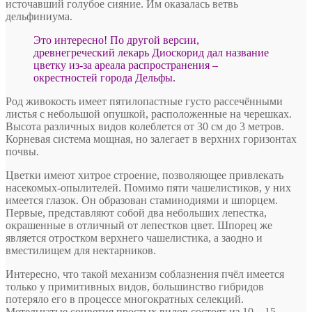
источавший голубое сияние. Им оказалась ветвь
дельфиниума.
Это интересно! По другой версии,
древнегреческий лекарь Диоскорид дал название
цветку из-за ареала распространения –
окрестностей города Дельфы.
Род живокость имеет пятилопастные густо рассечёнными
листья с небольшой опушкой, расположенные на черешках.
Высота различных видов колеблется от 30 см до 3 метров.
Корневая система мощная, но залегает в верхних горизонтах
почвы.
Цветки имеют хитрое строение, позволяющее привлекать
насекомых-опылителей. Помимо пяти чашелистиков, у них
имеется глазок. Он образован стаминодиями и шпорцем.
Первые, представляют собой два небольших лепестка,
окрашенные в отличный от лепестков цвет. Шпорец же
является отростком верхнего чашелистика, а заодно и
вместилищем для нектарников.
Интересно, что такой механизм соблазнения пчёл имеется
только у примитивных видов, большинство гибридов
потеряло его в процессе многократных селекций.
Метельчатые соцветия простых видов состоят из 10—15