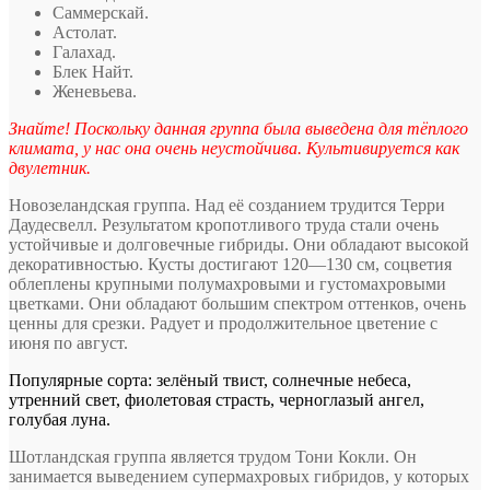
Саммерскай.
Астолат.
Галахад.
Блек Найт.
Женевьева.
Знайте! Поскольку данная группа была выведена для тёплого
климата, у нас она очень неустойчива. Культивируется как
двулетник.
Новозеландская группа. Над её созданием трудится Терри
Даудесвелл. Результатом кропотливого труда стали очень
устойчивые и долговечные гибриды. Они обладают высокой
декоративностью. Кусты достигают 120—130 см, соцветия
облеплены крупными полумахровыми и густомахровыми
цветками. Они обладают большим спектром оттенков, очень
ценны для срезки. Радует и продолжительное цветение с
июня по август.
Популярные сорта: зелёный твист, солнечные небеса,
утренний свет, фиолетовая страсть, черноглазый ангел,
голубая луна.
Шотландская группа является трудом Тони Кокли. Он
занимается выведением супермахровых гибридов, у которых