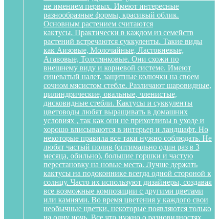
не имением первых. Имеют интересные
разнообразные формы, красивый облик.
Основным растением считаются
кактусы. Практически в каждом из семейств
растений встречаются суккуленты. Такие виды
как Аизовые, Молочайные, Ластовневые,
Агавовые, Толстянковые. Они схожи по
внешнему виду и корневой системе. Имеют
синеватый налет, защитные колючки на своем
сочном мясистом стебле. Различают шаровидные,
цилиндрические, овальные, членистые,
дисковидные стебли. Кактусы и суккуленты
цветоводы любят выращивать в домашних
условиях , так как они не прихотливы в уходе и
хорошо вписываются в интерьер и ландшафт. Но
некоторые правила все таки нужно соблюдать. Не
любят частый полив (оптимально один раз в 3
месяца, обильно), большие горшки и частую
перестановку на новые места. Лучше держать
кактусы на подоконнике всегда одной стороной к
солнцу. Часто их используют дизайнеры, создавая
все возможные композиции с другими цветами
или камнями. Во время цветения у каждого свои
необычные цветки, некоторые появляются только
на одну ночь. Все что нужно о разновидностях