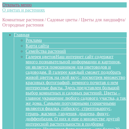
Открыть меню
О цветах и растениях
Комнатные растения / Садовые цветы / Цветы для ландшафта/
Огородные растения
Главная
Реклама
Карта сайта
Семейства растений
Галерея цветов
Наш интернет сайт содержит
много познавательной информации и картинок,
он является помощником для цветоводов и
садоводам. В галерее каждый сможет подобрать
живой цветок на свой вкус, посмотрев множество
красивых фотографий, немного почитав о нем
интересные факты. Здесь представлен большой
выбор комнатных и садовых растений. Цветы –
главное украшение любого садового участка, а так
же дома. Самыми популярными горшечными
являются фиалка, гибискус, стрептокарпус,
герань, жасмин, гардения, драцена, фикус,
диффенбахия. О них и еще о множестве другой
интересной растительности в подборке