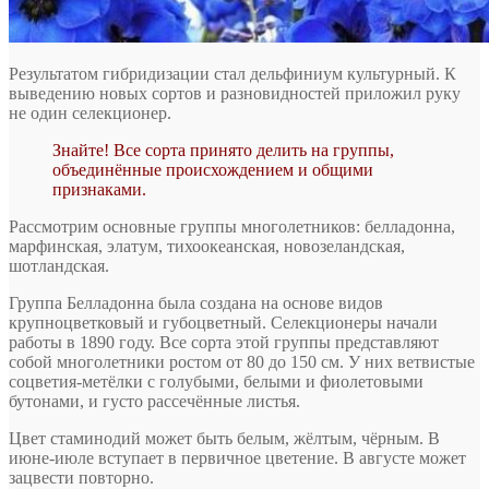
Результатом гибридизации стал дельфиниум культурный. К
выведению новых сортов и разновидностей приложил руку
не один селекционер.
Знайте! Все сорта принято делить на группы,
объединённые происхождением и общими
признаками.
Рассмотрим основные группы многолетников: белладонна,
марфинская, элатум, тихоокеанская, новозеландская,
шотландская.
Группа Белладонна была создана на основе видов
крупноцветковый и губоцветный. Селекционеры начали
работы в 1890 году. Все сорта этой группы представляют
собой многолетники ростом от 80 до 150 см. У них ветвистые
соцветия-метёлки с голубыми, белыми и фиолетовыми
бутонами, и густо рассечённые листья.
Цвет стаминодий может быть белым, жёлтым, чёрным. В
июне-июле вступает в первичное цветение. В августе может
зацвести повторно.