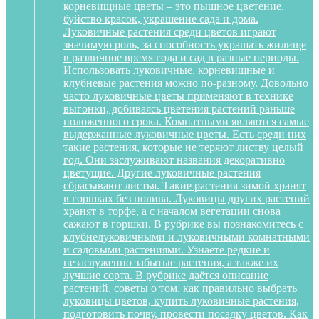
корневищные цветы – это пышное цветение,
буйство красок, украшение сада и дома.
Луковичные растения среди цветов играют
значимую роль, за способность украшать жилище
в различное время года и сад в разные периоды.
Использовать луковичные, корневищные и
клубневые растения можно по-разному. Довольно
часто луковичные цветы применяют в технике
выгонки, добиваясь цветения растений раньше
положенного срока. Комнатными являются самые
выдержанные луковичные цветы. Есть среди них
такие растения, которые не теряют листву целый
год. Они заслуживают названия декоративно
цветущие. Другие луковичные растения
сбрасывают листья. Такие растения зимой хранят
в горшках без полива. Луковицы других растений
хранят в торфе, а с началом вегетации снова
сажают в горшки. В рубрике вы познакомитесь с
клубнелуковичными и луковичными комнатными
и садовыми растениями. Узнаете редкие и
незаслуженно забытые растения, а также их
лучшие сорта. В рубрике даётся описание
растений, советы о том, как правильно выбрать
луковицы цветов, купить луковичные растения,
подготовить почву, провести посадку цветов. Как