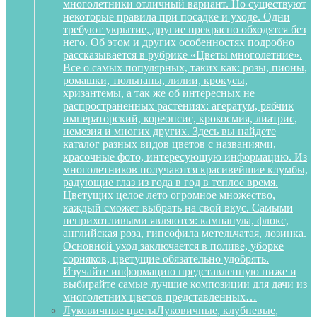
многолетники отличный вариант. Но существуют
некоторые правила при посадке и уходе. Одни
требуют укрытие, другие прекрасно обходятся без
него. Об этом и других особенностях подробно
рассказывается в рубрике «Цветы многолетние».
Все о самых популярных, таких как: розы, пионы,
ромашки, тюльпаны, лилии, крокусы,
хризантемы, а так же об интересных не
распространенных растениях: агератум, рябчик
императорский, кореопсис, крокосмия, лиатрис,
немезия и многих других. Здесь вы найдете
каталог разных видов цветов с названиями,
красочные фото, интересующую информацию. Из
многолетников получаются красивейшие клумбы,
радующие глаз из года в год в теплое время.
Цветущих целое лето огромное множество,
каждый сможет выбрать на свой вкус. Самыми
неприхотливыми являются: кампанула, флокс,
английская роза, гипсофила метельчатая, лозинка.
Основной уход заключается в поливе, уборке
сорняков, цветущие обязательно удобрять.
Изучайте информацию представленную ниже и
выбирайте самые лучшие композиции для дачи из
многолетних цветов представленных…
Луковичные цветы
Луковичные, клубневые,