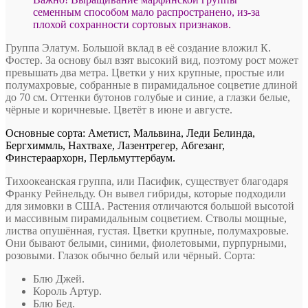
семенным способом мало распространено, из-за
плохой сохранности сортовых признаков.
Группа Элатум. Большой вклад в её создание вложил К.
Фостер. За основу был взят высокий вид, поэтому рост может
превышать два метра. Цветки у них крупные, простые или
полумахровые, собранные в пирамидальное соцветие длиной
до 70 см. Оттенки бутонов голубые и синие, а глазки белые,
чёрные и коричневые. Цветёт в июне и августе.
Основные сорта: Аметист, Мальвина, Леди Белинда,
Бергхиммль, Нахтвахе, Лазентрегер, Абгезанг,
Финстераархорн, Перльмуттербаум.
Тихоокеанская группа, или Пасифик, существует благодаря
Франку Рейнельду. Он вывел гибриды, которые подходили
для зимовки в США. Растения отличаются большой высотой
и массивным пирамидальным соцветием. Стволы мощные,
листва опушённая, густая. Цветки крупные, полумахровые.
Они бывают белыми, синими, фиолетовыми, пурпурными,
розовыми. Глазок обычно белый или чёрный. Сорта:
Блю Джей.
Король Артур.
Блю Бед.