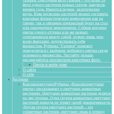
галереи. Цветочная фото галерея – это более 20
фото одного растения разных сортов, ракурсов,
времен года. Имеются редкие, экзотические
виды. Взяв несколько растений можно составить
красивые флористические композиции как на
грядке, так и оформив прекрасный букет на стол
или праздничное мероприятие. Собрав воедино
цветы одного оттенка или же разных,
сочетающихся между собой, нужно лишь дать
волю фантазии, почувствовать себя
флористом. Рубрика “Галерея” поможет
определиться с выбором любимого цветка среди
огромного множества. Листайте дальше,
наслаждайтесь просмотром красочных фото.
Цветы в моём доме
О сайте
О себе
Растения
Красивоцветущие
Рубрика «Красивоцветущие
цветы» рассказывает о цветущих комнатных
растениях. Цветущие комнатные растения делятся
на две группы. Одна группа комнатных цветущих
растений никогда не теряет своей декоративности.
Другая группа цветущих растений – это
горшечные растения, цветущие лишь в период