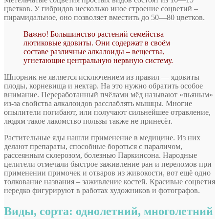
цветков. У гибридов несколько иное строение соцветий –
пирамидальное, оно позволяет вместить до 50—80 цветков.
Важно! Большинство растений семейства
лютиковые ядовиты. Они содержат в своём
составе различные алкалоиды – вещества,
угнетающие центральную нервную систему.
Шпорник не является исключением из правил — ядовиты
плоды, корневища и нектар. На это нужно обратить особое
внимание. Переработанный пчёлами мёд называют «пьяным»
из-за свойства алкалоидов расслаблять мышцы. Многие
опылители погибают, или получают сильнейшее отравление,
людям такое лакомство пользы также не принесёт.
Растительные яды нашли применение в медицине. Из них
делают препараты, способные бороться с параличом,
рассеянным склерозом, болезнью Паркинсона. Народные
целители отмечали быстрое заживление ран и переломов при
применении примочек и отваров из живокости, вот ещё одно
толкование названия – заживление костей. Красивые соцветия
нередко фигурируют в работах художников и фотографов.
Виды, сорта: однолетний, многолетний