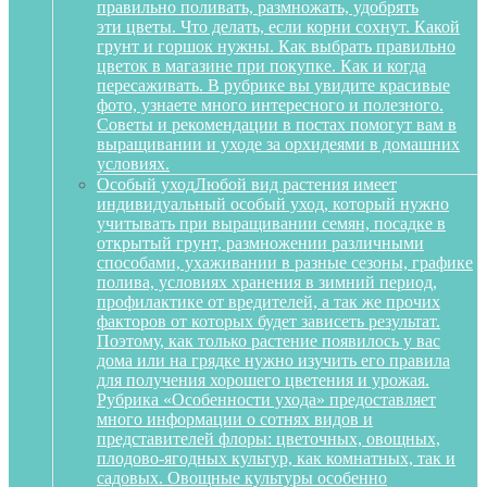
правильно поливать, размножать, удобрять
эти цветы. Что делать, если корни сохнут. Какой
грунт и горшок нужны. Как выбрать правильно
цветок в магазине при покупке. Как и когда
пересаживать. В рубрике вы увидите красивые
фото, узнаете много интересного и полезного.
Советы и рекомендации в постах помогут вам в
выращивании и уходе за орхидеями в домашних
условиях.
Особый уход
Любой вид растения имеет
индивидуальный особый уход, который нужно
учитывать при выращивании семян, посадке в
открытый грунт, размножении различными
способами, ухаживании в разные сезоны, графике
полива, условиях хранения в зимний период,
профилактике от вредителей, а так же прочих
факторов от которых будет зависеть результат.
Поэтому, как только растение появилось у вас
дома или на грядке нужно изучить его правила
для получения хорошего цветения и урожая.
Рубрика «Особенности ухода» предоставляет
много информации о сотнях видов и
представителей флоры: цветочных, овощных,
плодово-ягодных культур, как комнатных, так и
садовых. Овощные культуры особенно