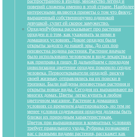
распространено в Индии, множество легенд и
поверий сложены именно в этой стране. Наиболее
интересными являются приметы о том что фикус,
выращенный собственноручно одинокой
девушкой, сулит ей скорое замужество.
Орхидеи
Рубрика рассказывает про растения
орхидеи и о том, как ухаживать за ними в
домашних условиях. Дикие орхидеи были
открыты задолго до нашей эры. До сих пор
неизвестна родина растения. Растение вначале
было использовано человеком в виде лекарства и
как приправа в пищу. В дальнейшем с приходом
цивилизации цветение орхидеи покорило сердце
человека. Первооткрыватели орхидей, рискуя
своей жизнью, отправлялись на их поиски в
тропики. Были найдены неизвестные растения и
открыты новые виды. Сегодня их выращивают во
многих домах. Цветы легко купить в любом
цветочном магазине. Растение в домашних
условиях со временем адаптировалось, но тем не
менее условия содержания орхидеи должны быть
близки их природным характеристикам.
Цветок при выращивании в комнатных условиях
требует правильного ухода. Рубрика познакомит
вас с разными видами растения, расскажет как