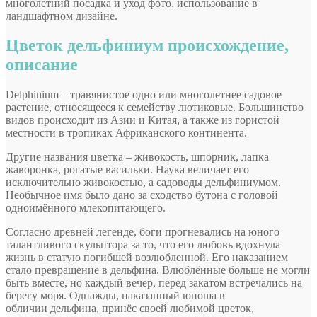
многолетний посадка и уход фото, использование в
ландшафтном дизайне.
Цветок дельфиниум происхождение,
описание
Delphinium – травянистое одно или многолетнее садовое
растение, относящееся к семейству лютиковые. Большинство
видов происходит из Азии и Китая, а также из гористой
местности в тропиках Африканского континента.
Другие названия цветка – живокость, шпорник, лапка
жаворонка, рогатые васильки. Наука величает его
исключительно живокостью, а садоводы дельфиниумом.
Необычное имя было дано за сходство бутона с головой
одноимённого млекопитающего.
Согласно древней легенде, боги прогневались на юного
талантливого скульптора за то, что его любовь вдохнула
жизнь в статую погибшей возлюбленной. Его наказанием
стало превращение в дельфина. Влюблённые больше не могли
быть вместе, но каждый вечер, перед закатом встречались на
берегу моря. Однажды, наказанный юноша в
обличии дельфина, принёс своей любимой цветок,