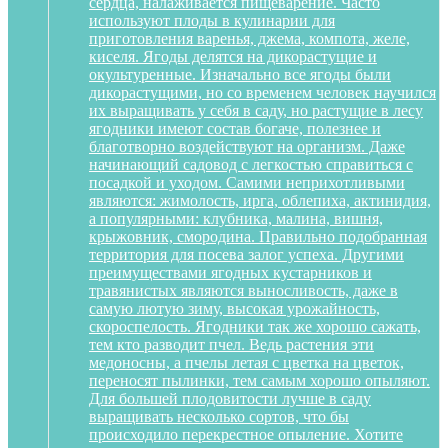
сердца, налаживается пищеварение. Часто
используют плоды в кулинарии для
приготовления варенья, джема, компота, желе,
киселя. Ягоды делятся на дикорастущие и
окультуренные. Изначально все ягоды были
дикорастущими, но со временем человек научился
их выращивать у себя в саду, но растущие в лесу
ягодники имеют состав богаче, полезнее и
благотворно воздействуют на организм. Даже
начинающий садовод с легкостью справиться с
посадкой и уходом. Самими неприхотливыми
являются: жимолость, ирга, облепиха, актинидия,
а популярными: клубника, малина, вишня,
крыжовник, смородина. Правильно подобранная
территория для посева залог успеха. Другими
преимуществами ягодных кустарников и
травянистых являются выносливость, даже в
самую лютую зиму, высокая урожайность,
скороспелость. Ягодники так же хорошо сажать,
тем кто разводит пчел. Ведь растения эти
медоносны, а пчелы летая с цветка на цветок,
переносят пылинки, тем самым хорошо опыляют.
Для большей плодовитости лучше в саду
выращивать несколько сортов, что бы
происходило перекрестное опыление. Хотите