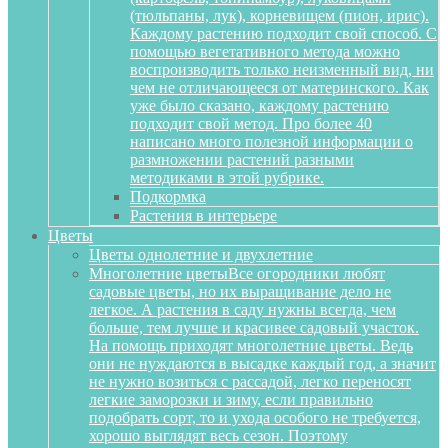
(тюльпаны, лук), корневищем (пион, ирис).
Каждому растению подходит свой способ. С
помощью вегетативного метода можно
воспроизводить только неизменный вид, ни
чем не отличающееся от материнского. Как
уже было сказано, каждому растению
подходит свой метод. Про более 40
написано много полезной информации о
размножении растений разными
методиками в этой рубрике.
Подкормка
Растения в интерьере
Цветы
Цветы однолетние и двухлетние
Многолетние цветы
Все огородники любят
садовые цветы, но их выращивание дело не
легкое. А растения в саду нужны всегда, чем
больше, тем лучше и красивее садовый участок.
На помощь приходят многолетние цветы. Ведь
они не нуждаются в высадке каждый год, а значит
не нужно возиться с рассадой, легко переносят
легкие заморозки и зиму, если правильно
подобрать сорт, то и ухода особого не требуется,
хорошо выглядят весь сезон. Поэтому