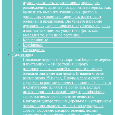
нужно ухаживать за растениями, проводить
размножение, хранить посадочный материал. Как
выполнять выгонку луковичных цветов в
домашних условиях и защищать растения от
болезней и вредителей. Вы узнаете название
луковичных, корневищных и клубневых садовых
и комнатных цветов, увидите на фото, как
выглядит то, или иное растение.
Корневищные
Клубневые
Первоцветы
Сад, огород
Плодовые деревья и кустарники
Плодовые деревья
и кустарники – эти растения широко
распространены в нашей местности и имеют
большой значение для людей. В нашей стране
растет около 25 пород. Плоды в своем составе
содержат огромное количество полезных веществ
и благотворно влияют на организм. Больше
пользы приносит свежий плод, при обработке
теряются некоторые полезные вещества.
Благодаря дикорастущим деревьям и кустарникам
человек смог вывести множество культурных
сортов. Особенно распространены: лесная
земляника, дикая яблоня, рябина, шиповник,