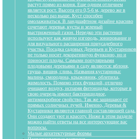
растут прямо из корня. Еще одним отличием
является рост. Высота его 0,5-6 м, дерево же в
несколько раз выше. Куст способен
омолаживаться. В ландшафтном дизайне красиво
сочетают деревья, кусты и зеленый
выстриженный газон. Нередко эти растения
используют как живую изгородь, зонирование и
для визуального расширения приусадебного
участка. Посадка садовых Деревьев и Кустарников
не только носит декоративную функцию, но и
приносит плоды. Самыми популярными
плодовыми деревьями в саду являются: яблоня,
груша, вишня, слива. Названия кустарника:
малина, смородина, крыжовник, облепиха,
жимолость. Помимо этих функций, отлично
очищают воздух, испаряя фитонциды, которые в
свою очередь имеют бактерицидное,
антимикробное свойство. Так же защищают от
прямых солнечных лучей. Именно, Деревья &
Кустарники являются главной составляющей сада.
Они создают уют и красоту. Ниже в этом разделе
можно найти ответы на все интересующие вас
вопросы.
Малые архитектурные формы