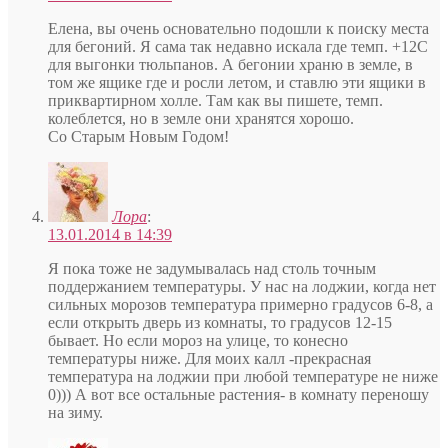
Елена, вы очень основательно подошли к поиску места
для бегоний. Я сама так недавно искала где темп. +12С
для выгонки тюльпанов. А бегонии храню в земле, в
том же ящике где и росли летом, и ставлю эти ящики в
приквартирном холле. Там как вы пишете, темп.
колеблется, но в земле они хранятся хорошо.
Со Старым Новым Годом!
Лора
:
13.01.2014 в 14:39
Я пока тоже не задумывалась над столь точным
поддержанием температуры. У нас на лоджии, когда нет
сильных морозов температура примерно градусов 6-8, а
если открыть дверь из комнаты, то градусов 12-15
бывает. Но если мороз на улице, то конесно
температуры ниже. Для моих калл -прекрасная
температура на лоджии при любой температуре не ниже
0))) А вот все остальные растения- в комнату переношу
на зиму.