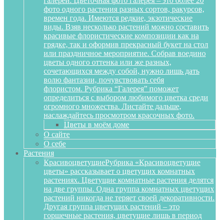
галереи. Цветочная фото галерея – это более 20
фото одного растения разных сортов, ракурсов,
времен года. Имеются редкие, экзотические
виды. Взяв несколько растений можно составить
красивые флористические композиции как на
грядке, так и оформив прекрасный букет на стол
или праздничное мероприятие. Собрав воедино
цветы одного оттенка или же разных,
сочетающихся между собой, нужно лишь дать
волю фантазии, почувствовать себя
флористом. Рубрика “Галерея” поможет
определиться с выбором любимого цветка среди
огромного множества. Листайте дальше,
наслаждайтесь просмотром красочных фото.
Цветы в моём доме
О сайте
О себе
Растения
Красивоцветущие
Рубрика «Красивоцветущие
цветы» рассказывает о цветущих комнатных
растениях. Цветущие комнатные растения делятся
на две группы. Одна группа комнатных цветущих
растений никогда не теряет своей декоративности.
Другая группа цветущих растений – это
горшечные растения, цветущие лишь в период