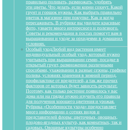
правильно поливать, размножать, удобрять
эти цветы. Что делать, если корни сохнут. Какой
грунт и горшок нужны. Как выбрать правильно
цветок в магазине при покупке. Как и когда
пересаживать. В рубрике вы увидите красивые
фото, узнаете много интересного и полезного.
Советы и рекомендации в постах помогут вам в
выращивании и уходе за орхидеями в домашних
условиях.
Особый уход
Любой вид растения имеет
индивидуальный особый уход, который нужно
учитывать при выращивании семян, посадке в
открытый грунт, размножении различными
способами, ухаживании в разные сезоны, графике
полива, условиях хранения в зимний период,
профилактике от вредителей, а так же прочих
факторов от которых будет зависеть результат.
Поэтому, как только растение появилось у вас
дома или на грядке нужно изучить его правила
для получения хорошего цветения и урожая.
Рубрика «Особенности ухода» предоставляет
много информации о сотнях видов и
представителей флоры: цветочных, овощных,
плодово-ягодных культур, как комнатных, так и
садовых. Овощные культуры особенно