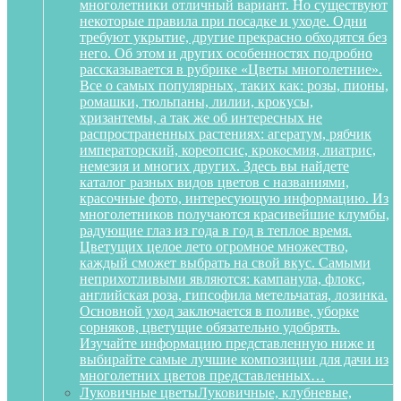
многолетники отличный вариант. Но существуют
некоторые правила при посадке и уходе. Одни
требуют укрытие, другие прекрасно обходятся без
него. Об этом и других особенностях подробно
рассказывается в рубрике «Цветы многолетние».
Все о самых популярных, таких как: розы, пионы,
ромашки, тюльпаны, лилии, крокусы,
хризантемы, а так же об интересных не
распространенных растениях: агератум, рябчик
императорский, кореопсис, крокосмия, лиатрис,
немезия и многих других. Здесь вы найдете
каталог разных видов цветов с названиями,
красочные фото, интересующую информацию. Из
многолетников получаются красивейшие клумбы,
радующие глаз из года в год в теплое время.
Цветущих целое лето огромное множество,
каждый сможет выбрать на свой вкус. Самыми
неприхотливыми являются: кампанула, флокс,
английская роза, гипсофила метельчатая, лозинка.
Основной уход заключается в поливе, уборке
сорняков, цветущие обязательно удобрять.
Изучайте информацию представленную ниже и
выбирайте самые лучшие композиции для дачи из
многолетних цветов представленных…
Луковичные цветы
Луковичные, клубневые,