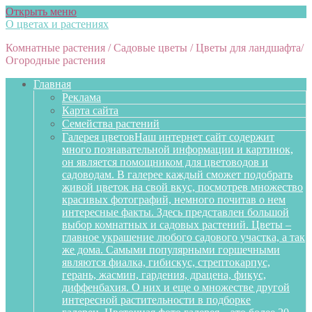
Открыть меню
О цветах и растениях
Комнатные растения / Садовые цветы / Цветы для ландшафта/
Огородные растения
Главная
Реклама
Карта сайта
Семейства растений
Галерея цветов
Наш интернет сайт содержит
много познавательной информации и картинок,
он является помощником для цветоводов и
садоводам. В галерее каждый сможет подобрать
живой цветок на свой вкус, посмотрев множество
красивых фотографий, немного почитав о нем
интересные факты. Здесь представлен большой
выбор комнатных и садовых растений. Цветы –
главное украшение любого садового участка, а так
же дома. Самыми популярными горшечными
являются фиалка, гибискус, стрептокарпус,
герань, жасмин, гардения, драцена, фикус,
диффенбахия. О них и еще о множестве другой
интересной растительности в подборке