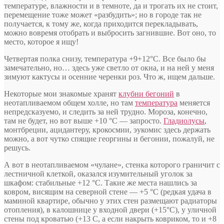
температуре, влажности и в темноте, да и трогать их не стоит,
перемещение тоже может «разбудить»; но в городе так не
получается, к тому же, когда приходится перекладывать,
можно вовремя отобрать и выбросить загнившие. Вот оно, то
место, которое я ищу!
Четвертая полка снизу, температура +9+12°С. Все было бы
замечательно, но… здесь уже светло от окна, и на ней у меня
зимуют кактусы и осенние черенки роз. Что ж, ищем дальше.
Некоторые мои знакомые хранят
клубни бегоний
в
неотапливаемом общем холле, но там
температура
меняется
непредсказуемо, и следить за ней трудно. Мороза, конечно,
там не будет, но вот выше +10 °С — запросто.
Гладиолусы
,
монтбреции, ацидантеру, крокосмии, эукомис здесь держать
можно, а вот чутко спящие георгины и бегонии, пожалуй, не
решусь.
А вот в неотапливаемом «чулане», стенка которого граничит с
лестничной клеткой, оказался изумительный уголок за
шкафом: стабильные +12 °С. Такие же места нашлись за
ковром, висящим на северной стене — +5 °С (редкая удача в
маминой квартире, обычно у этих стен размещают радиаторы
отопления), в калошнице у входной двери (+15°С), у уличной
стены под кроватью (+13 С, а если накрыть ковриком, то и +8