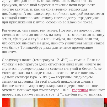
Допустимо для гинкго, можжевельников, выгоночных
крокусов, небольшой морозец в течение ночи переносят
многие кактусы, и, как ни удивительно, вездесущая
цимбалярия. А вот сансевьера, стойкость которой воспевается
в каждой книге по комнатному цветоводству, страдает уже
при приближении к нулю, особенно во влажной почве.
Разумеется, чем выше, тем теплее. Поэтому на лоджии стоит
стеллаж от пола до потолка: на полу — заготовленная на зиму
земля, сфагнум и клубни топинамбура, на случай, если тот,
что остался зимовать на даче, начисто уничтожат мыши (такое
уже было). Топинамбуру даже длительное промерзание
нипочем.
Следующая полка (температура +2+4°С) — семена. Если не
услежу и температура здесь опустится ниже нуля, ничего не
случится, проверено даже на семенах петуний и бегоний, не
стоит держать на холоде только пасленовые и тыквенные.
Дальше (температура+5+8°С) — георгины, гладиолусы,
семенная картошка. За этой полкой приходится следить
больше всего, в мороз перекладываю содержимое повыше, в
оттепель пониже: при температуре +10 °С
георгины
начинают
прорастать, а ниже температура +2 °С клубни могут загнить.