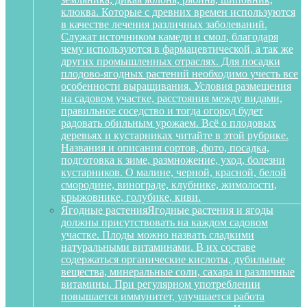
клюква. Которые с древних времен используются
в качестве лечения различных заболеваний.
Служат источником камеди и смол, благодаря
чему используются в фармацевтической, а так же
других промышленных отраслях. Для посадки
плодово-ягодных растений необходимо учесть все
особенности выращивания. Условия размещения
на садовом участке, расстояния между видами,
правильное соседство и тогда огород будет
радовать обильным урожаем. Всё о плодовых
деревьях и кустарниках читайте в этой рубрике.
Названия и описания сортов, фото, посадка,
подготовка к зиме, размножение, уход, болезни
кустарников. О малине, черной, красной, белой
смородине, винограде, клубнике, жимолости,
крыжовнике, голубике, киви.
Ягодные растения
Ягодные растения и ягоды
должны присутствовать на каждом садовом
участке. Плоды можно назвать сладкими
натуральными витаминами. В их составе
содержаться органические кислоты, дубильные
вещества, минеральные соли, сахара и различные
витамины. При регулярном употреблении
повышается иммунитет, улучшается работа