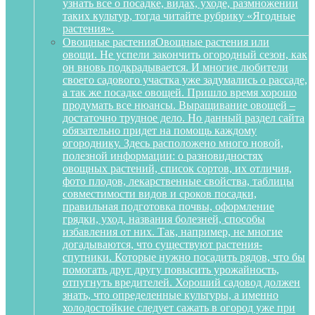
узнать все о посадке, видах, уходе, размножении
таких культур, тогда читайте рубрику «Ягодные
растения».
Овощные растения
Овощные растения или
овощи. Не успели закончить огородный сезон, как
он вновь подкрадывается. И многие любители
своего садового участка уже задумались о рассаде,
а так же посадке овощей. Пришло время хорошо
продумать все нюансы. Выращивание овощей –
достаточно трудное дело. Но данный раздел сайта
обязательно придет на помощь каждому
огороднику. Здесь расположено много новой,
полезной информации: о разновидностях
овощных растений, список сортов, их отличия,
фото плодов, лекарственные свойства, таблицы
совместимости видов и сроков посадки,
правильная подготовка почвы, оформление
грядки, уход, названия болезней, способы
избавления от них. Так, например, не многие
догадываются, что существуют растения-
спутники. Которые нужно посадить рядов, что бы
помогать друг другу повысить урожайность,
отпугнуть вредителей. Хороший садовод должен
знать, что определенные культуры, а именно
холодостойкие следует сажать в огород уже при