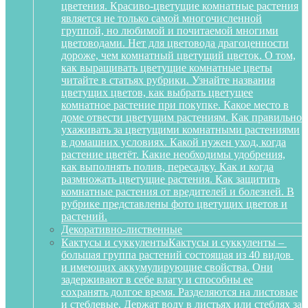
цветения. Красиво-цветущие комнатные растения
является не только самой многочисленной
группой, но любимой и почитаемой многими
цветоводами. Нет для цветовода драгоценности
дороже, чем комнатный цветущий цветок. О том,
как выращивать цветущие комнатные цветы
читайте в статьях рубрики. Узнайте названия
цветущих цветов, как выбрать цветущее
комнатное растение при покупке. Какое место в
доме отвести цветущим растениям. Как правильно
ухаживать за цветущими комнатными растениями
в домашних условиях. Какой нужен уход, когда
растение цветёт. Какие необходимы удобрения,
как выполнять полив, пересадку. Как и когда
размножать цветущие растения. Как защитить
комнатные растения от вредителей и болезней. В
рубрике представлены фото цветущих цветов и
растений.
Декоративно-лиственные
Кактусы и суккуленты
Кактусы и суккуленты –
большая группа растений состоящая из 40 видов
и имеющих аккумулирующие свойства. Они
задерживают в себе влагу и способны ее
сохранять долгое время. Разделяются на листовые
и стеблевые. Держат воду в листьях или стеблях за