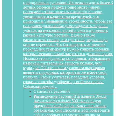
придирчивы к условиям. Их нельзя садить более 3
летних сезонов подряд в одно место, иначе
истощается запас полезных веществ в почве,
увеличивается количество вредителей, что
приводит к уменьшению урожайности. Чтобы это
не происходило необходимо разделить садовый
участок на несколько частей и ежегодно менять
разные культуры местами. Важно так же
расположить овощи, там где тепло, ведь холода
они не переносят. Что бы защитить от ночных
прохладных температур нужно убирать сорняки,
которые мешают земле нагреться в дневное время.
Помимо этого существуют сорняки, забирающие
из почвы питательных веществ больше, чем
культура. Обязательным условием выращивая
является подкормка, которая так же имеет свои
правила. Стоит учитывать погодные условия,
сроки и способы удобрения, свойства почвы.
Соблюдая режим…
Семейства растений
Размножение растений
На планете Земля
насчитывается более 500 тысяч видов
представителей флоры. Как и все живые
организмы, они способны воспроизводить
себе подобных для увеличения числа