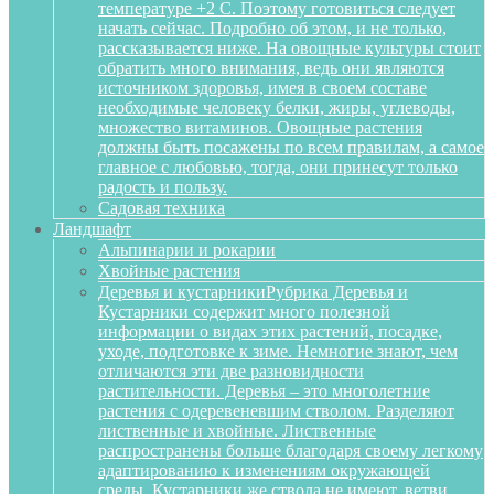
температуре +2 С. Поэтому готовиться следует
начать сейчас. Подробно об этом, и не только,
рассказывается ниже. На овощные культуры стоит
обратить много внимания, ведь они являются
источником здоровья, имея в своем составе
необходимые человеку белки, жиры, углеводы,
множество витаминов. Овощные растения
должны быть посажены по всем правилам, а самое
главное с любовью, тогда, они принесут только
радость и пользу.
Садовая техника
Ландшафт
Альпинарии и рокарии
Хвойные растения
Деревья и кустарники
Рубрика Деревья и
Кустарники содержит много полезной
информации о видах этих растений, посадке,
уходе, подготовке к зиме. Немногие знают, чем
отличаются эти две разновидности
растительности. Деревья – это многолетние
растения с одеревеневшим стволом. Разделяют
лиственные и хвойные. Лиственные
распространены больше благодаря своему легкому
адаптированию к изменениям окружающей
среды. Кустарники же ствола не имеют, ветви