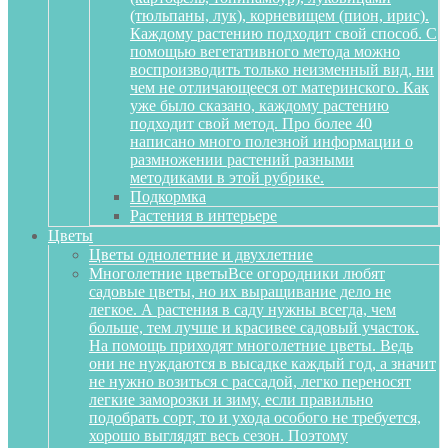
(тюльпаны, лук), корневищем (пион, ирис).
Каждому растению подходит свой способ. С
помощью вегетативного метода можно
воспроизводить только неизменный вид, ни
чем не отличающееся от материнского. Как
уже было сказано, каждому растению
подходит свой метод. Про более 40
написано много полезной информации о
размножении растений разными
методиками в этой рубрике.
Подкормка
Растения в интерьере
Цветы
Цветы однолетние и двухлетние
Многолетние цветы
Все огородники любят
садовые цветы, но их выращивание дело не
легкое. А растения в саду нужны всегда, чем
больше, тем лучше и красивее садовый участок.
На помощь приходят многолетние цветы. Ведь
они не нуждаются в высадке каждый год, а значит
не нужно возиться с рассадой, легко переносят
легкие заморозки и зиму, если правильно
подобрать сорт, то и ухода особого не требуется,
хорошо выглядят весь сезон. Поэтому