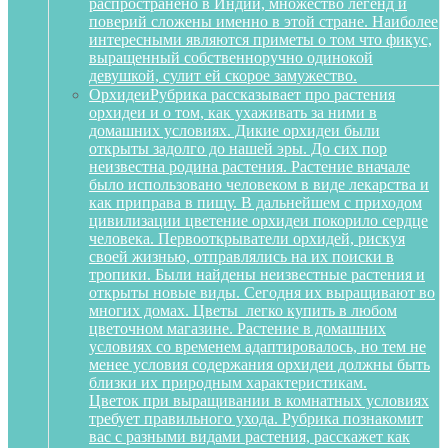
распространено в Индии, множество легенд и
поверий сложены именно в этой стране. Наиболее
интересными являются приметы о том что фикус,
выращенный собственноручно одинокой
девушкой, сулит ей скорое замужество.
Орхидеи
Рубрика рассказывает про растения
орхидеи и о том, как ухаживать за ними в
домашних условиях. Дикие орхидеи были
открыты задолго до нашей эры. До сих пор
неизвестна родина растения. Растение вначале
было использовано человеком в виде лекарства и
как приправа в пищу. В дальнейшем с приходом
цивилизации цветение орхидеи покорило сердце
человека. Первооткрыватели орхидей, рискуя
своей жизнью, отправлялись на их поиски в
тропики. Были найдены неизвестные растения и
открыты новые виды. Сегодня их выращивают во
многих домах. Цветы легко купить в любом
цветочном магазине. Растение в домашних
условиях со временем адаптировалось, но тем не
менее условия содержания орхидеи должны быть
близки их природным характеристикам.
Цветок при выращивании в комнатных условиях
требует правильного ухода. Рубрика познакомит
вас с разными видами растения, расскажет как