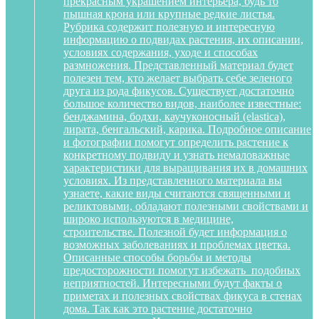
прекрасным украшением интерьера, будь то
пышная крона или крупные редкие листья.
Рубрика содержит полезную и интересную
информацию о подвидах растения, их описании,
условиях содержания, уходе и способах
размножения. Представленный материал будет
полезен тем, кто желает выбрать себе зеленого
друга из рода фикусов. Существует достаточно
большое количество видов, наиболее известные:
бенджамина, бодхи, каучуконосный (elastica),
лирата, бенгальский, карика. Подробное описание
и фотографии помогут определить растение к
конкретному подвиду и узнать немаловажные
характеристики для выращивания их в домашних
условиях. Из представленного материала вы
узнаете, какие виды считаются священными и
реликтовыми, обладают полезными свойствами и
широко используются в медицине,
строительстве. Полезной будет информация о
возможных заболеваниях и проблемах цветка.
Описанные способы борьбы и методы
предосторожности помогут избежать подобных
неприятностей. Интересными будут факты о
приметах и полезных свойствах фикуса в стенах
дома. Так как это растение достаточно