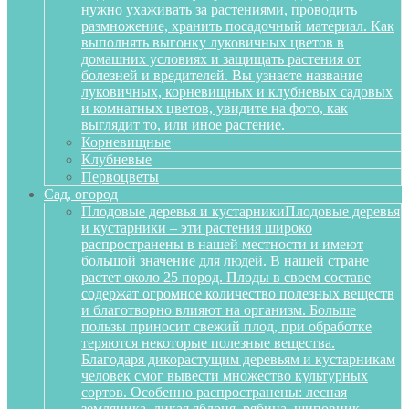
нужно ухаживать за растениями, проводить
размножение, хранить посадочный материал. Как
выполнять выгонку луковичных цветов в
домашних условиях и защищать растения от
болезней и вредителей. Вы узнаете название
луковичных, корневищных и клубневых садовых
и комнатных цветов, увидите на фото, как
выглядит то, или иное растение.
Корневищные
Клубневые
Первоцветы
Сад, огород
Плодовые деревья и кустарники
Плодовые деревья
и кустарники – эти растения широко
распространены в нашей местности и имеют
большой значение для людей. В нашей стране
растет около 25 пород. Плоды в своем составе
содержат огромное количество полезных веществ
и благотворно влияют на организм. Больше
пользы приносит свежий плод, при обработке
теряются некоторые полезные вещества.
Благодаря дикорастущим деревьям и кустарникам
человек смог вывести множество культурных
сортов. Особенно распространены: лесная
земляника, дикая яблоня, рябина, шиповник,