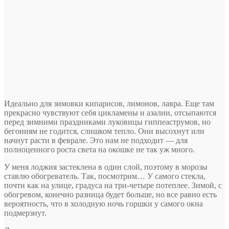
Идеально для зимовки кипарисов, лимонов, лавра. Еще там
прекрасно чувствуют себя цикламены и азалии, отсыпаются
перед зимними праздниками луковицы гиппеаструмов, но
бегониям не годится, слишком тепло. Они высохнут или
начнут расти в феврале. Это нам не подходит — для
полноценного роста света на окошке не так уж много.
У меня лоджия застеклена в один слой, поэтому в морозы
ставлю обогреватель. Так, посмотрим… У самого стекла,
почти как на улице, градуса на три-четыре потеплее. Зимой, с
обогревом, конечно разница будет больше, но все равно есть
вероятность, что в холодную ночь горшки у самого окна
подмерзнут.