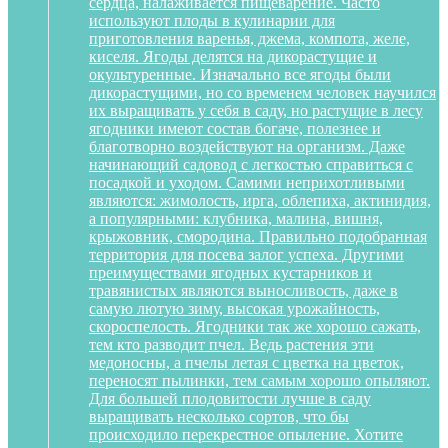
сердца, налаживается пищеварение. Часто
используют плоды в кулинарии для
приготовления варенья, джема, компота, желе,
киселя. Ягоды делятся на дикорастущие и
окультуренные. Изначально все ягоды были
дикорастущими, но со временем человек научился
их выращивать у себя в саду, но растущие в лесу
ягодники имеют состав богаче, полезнее и
благотворно воздействуют на организм. Даже
начинающий садовод с легкостью справиться с
посадкой и уходом. Самими неприхотливыми
являются: жимолость, ирга, облепиха, актинидия,
а популярными: клубника, малина, вишня,
крыжовник, смородина. Правильно подобранная
территория для посева залог успеха. Другими
преимуществами ягодных кустарников и
травянистых являются выносливость, даже в
самую лютую зиму, высокая урожайность,
скороспелость. Ягодники так же хорошо сажать,
тем кто разводит пчел. Ведь растения эти
медоносны, а пчелы летая с цветка на цветок,
переносят пылинки, тем самым хорошо опыляют.
Для большей плодовитости лучше в саду
выращивать несколько сортов, что бы
происходило перекрестное опыление. Хотите