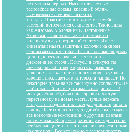
не имением первых. Имеют интересные
разнообразные формы, красивый облик.
Основным растением считаются
кактусы. Практически в каждом из семейств
растений встречаются суккуленты. Такие виды
как Аизовые, Молочайные, Ластовневые,
Агавовые, Толстянковые. Они схожи по
внешнему виду и корневой системе. Имеют
синеватый налет, защитные колючки на своем
сочном мясистом стебле. Различают шаровидные,
цилиндрические, овальные, членистые,
дисковидные стебли. Кактусы и суккуленты
цветоводы любят выращивать в домашних
условиях , так как они не прихотливы в уходе и
хорошо вписываются в интерьер и ландшафт. Но
некоторые правила все таки нужно соблюдать. Не
любят частый полив (оптимально один раз в 3
месяца, обильно), большие горшки и частую
перестановку на новые места. Лучше держать
кактусы на подоконнике всегда одной стороной к
солнцу. Часто их используют дизайнеры, создавая
все возможные композиции с другими цветами
или камнями. Во время цветения у каждого свои
необычные цветки, некоторые появляются только
на одну ночь. Все что нужно о разновидностях