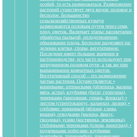
особей, то есть размножаться. Размножение
растений существует двух видов: половое и
бесполое. Большинство
сельскохозяйственных культур
размножаются половым путем через семя,
плод, цветок. Включает этапы: расцветание,
обработка пыльцой, оплодотворение,
образование плода. Бесполое разделяют на:
деление клетки, споры, вегетативное.
Последние имеет большое значение в
растениеводстве, его часто используют при
затрудненном половом пути, а так же при
выращивании комнатных цветов.
Вегетативный способ – это размножение
частью растения. Осуществляется: •
корневыми: отпрысками (облепиха, малина,
мята, астра), клубнями (батат, георгины),
черенками (шиповник, герань, флоксы); •
листом (стрептокарпус, каланхоэ, лилия); •
стеблями: прививкой (яблоня, слива,
вишня), отводками (малина, фикус,
гвоздика), усами (костяника, земляника),
стеблевыми черенками (плющ, виноград); •
подземными побегами: клубнями
(картофель, топинамбур), луковицами