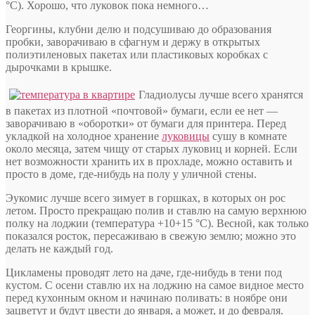
°С). Хорошо, что луковок пока немного…
Георгины, клубни делю и подсушиваю до образования
пробки, заворачиваю в сфагнум и держу в открытых
полиэтиленовых пакетах или пластиковых коробках с
дырочками в крышке.
Гладиолусы лучше всего хранятся
в пакетах из плотной «почтовой» бумаги, если ее нет —
заворачиваю в «оборотки» от бумаги для принтера. Перед
укладкой на холодное хранение
луковицы
сушу в комнате
около месяца, затем чищу от старых луковиц и корней. Если
нет возможности хранить их в прохладе, можно оставить и
просто в доме, где-нибудь на полу у уличной стены.
Эукомис лучше всего зимует в горшках, в которых он рос
летом. Просто прекращаю полив и ставлю на самую верхнюю
полку на лоджии (температура +10+15 °С). Весной, как только
показался росток, пересаживаю в свежую землю; можно это
делать не каждый год.
Цикламены проводят лето на даче, где-нибудь в тени под
кустом. С осени ставлю их на лоджию на самое видное место
перед кухонным окном и начинаю поливать: в ноябре они
зацветут и будут цвести до января, а может, и до февраля.