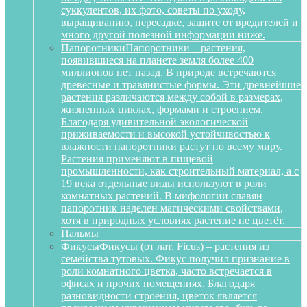
суккулентов, их фото, советы по уходу,
выращиванию, пересадке, защите от вредителей и
много другой полезной информации ниже.
Папоротники
Папоротники – растения,
появившиеся на планете земля более 400
миллионов нет назад. В природе встречаются
древесные и травянистые формы. Эти древнейшие
растения различаются между собой в размерах,
жизненных циклах, формами и строением.
Благодаря удивительной экологической
приживаемости и высокой устойчивостью к
влажности папоротники растут по всему миру.
Растения применяют в пищевой
промышленности, как строительный материал, а с
19 века отдельные виды используют в роли
комнатных растений. В мифологии славян
папоротник наделен магическими свойствами,
хотя в природных условиях растение не цветёт.
Пальмы
Фикусы
Фикусы (от лат. Ficus) – растения из
семейства тутовых. Фикус получил признание в
роли комнатного цветка, часто встречается в
офисах и прочих помещениях. Благодаря
разновидности строения, цветок является