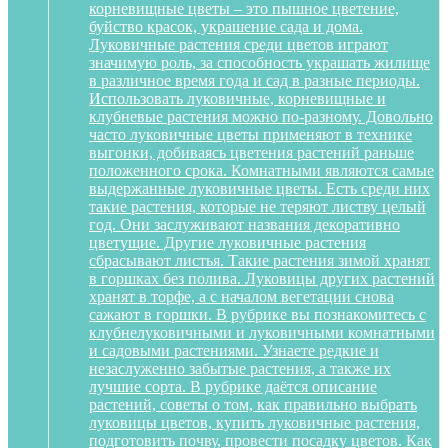
корневищные цветы – это пышное цветение,
буйство красок, украшение сада и дома.
Луковичные растения среди цветов играют
значимую роль, за способность украшать жилище
в различное время года и сад в разные периоды.
Использовать луковичные, корневищные и
клубневые растения можно по-разному. Довольно
часто луковичные цветы применяют в технике
выгонки, добиваясь цветения растений раньше
положенного срока. Комнатными являются самые
выдержанные луковичные цветы. Есть среди них
такие растения, которые не теряют листву целый
год. Они заслуживают названия декоративно
цветущие. Другие луковичные растения
сбрасывают листья. Такие растения зимой хранят
в горшках без полива. Луковицы других растений
хранят в торфе, а с началом вегетации снова
сажают в горшки. В рубрике вы познакомитесь с
клубнелуковичными и луковичными комнатными
и садовыми растениями. Узнаете редкие и
незаслуженно забытые растения, а также их
лучшие сорта. В рубрике даётся описание
растений, советы о том, как правильно выбрать
луковицы цветов, купить луковичные растения,
подготовить почву, провести посадку цветов. Как