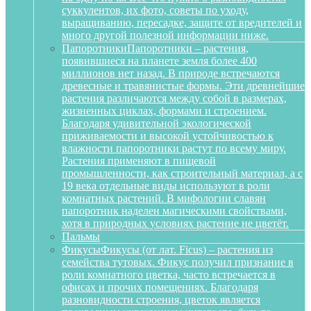
суккулентов, их фото, советы по уходу,
выращиванию, пересадке, защите от вредителей и
много другой полезной информации ниже.
Папоротники
Папоротники – растения,
появившиеся на планете земля более 400
миллионов нет назад. В природе встречаются
древесные и травянистые формы. Эти древнейшие
растения различаются между собой в размерах,
жизненных циклах, формами и строением.
Благодаря удивительной экологической
приживаемости и высокой устойчивостью к
влажности папоротники растут по всему миру.
Растения применяют в пищевой
промышленности, как строительный материал, а с
19 века отдельные виды используют в роли
комнатных растений. В мифологии славян
папоротник наделен магическими свойствами,
хотя в природных условиях растение не цветёт.
Пальмы
Фикусы
Фикусы (от лат. Ficus) – растения из
семейства тутовых. Фикус получил признание в
роли комнатного цветка, часто встречается в
офисах и прочих помещениях. Благодаря
разновидности строения, цветок является