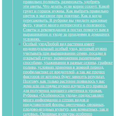
правильно поливать, размножать, удобрять
эти цветы. Что делать, если корни сохнут. Какой
грунт и горшок нужны. Как выбрать правильно
цветок в магазине при покупке. Как и когда
пересаживать. В рубрике вы увидите красивые
фото, узнаете много интересного и полезного.
Советы и рекомендации в постах помогут вам в
выращивании и уходе за орхидеями в домашних
условиях.
Особый уход
Любой вид растения имеет
индивидуальный особый уход, который нужно
учитывать при выращивании семян, посадке в
открытый грунт, размножении различными
способами, ухаживании в разные сезоны, графике
полива, условиях хранения в зимний период,
профилактике от вредителей, а так же прочих
факторов от которых будет зависеть результат.
Поэтому, как только растение появилось у вас
дома или на грядке нужно изучить его правила
для получения хорошего цветения и урожая.
Рубрика «Особенности ухода» предоставляет
много информации о сотнях видов и
представителей флоры: цветочных, овощных,
плодово-ягодных культур, как комнатных, так и
садовых. Овощные культуры особенно