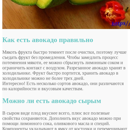
Как есть авокадо правильно
Мякоть фрукта быстро темнеет после очистки, поэтому лучше
съедать фрукт без промедления. Чтобы замедлить процесс
потемнения мякоти, ее можно сбрызнуть лимонным соком и
ограничить контакт с воздухом. Разрезанное авокадо хранят в
холодильнике. Фрукт быстро портится, хранить авокадо в
холодильнике можно не более трех дней.
Интересно! Есть несколько сортов авокадо, они различаются
по калорийности и вкусовым качествам.
Можно ли есть авокадо сырым
В сыром виде плод вкуснее всего, плюс все полезные
свойства сохраняются. Дополнить вкус авокадо можно при
помощи лимонного сока, оливкового масла и специй.
Компоненты укладывают в ямку от косточки и перемешивают