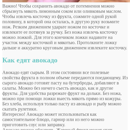
Важно! Чтобы сохранить авокадо от потемнения можно
сбрызнуть мякоть лимонным соком или оливковым маслом.
Чтобы извлечь косточку из фрукта, сожмите одной рукой
половину, в которой она осталась, в другую руку возьмите
нож. Резким движением ударьте ножом по косточке и
извлеките ее потянув за ручку. Без ножа извлечь косточку
можно ложкой. Для этого кончиком ложки надавите на
участок между косточкой и мякотью. Протолкните ложку
дальше и аккуратно круговым движением извлеките косточку.
Как едят авокадо
Авокадо едят сырым. В этом состоянии все полезные
свойства фрукта в полном объеме передаются поедающему. Из
сырого авокадо готовят пасту на бутерброды, добавляют в
салаты. Можно без ничего съесть авокадо, как и другие
фрукты. Для удобства разрежьте фрукт на дольки. Без ножа,
можно при помощи ложки выесть мякоть прямо из кожуры.
Без хлеба, используя только пасту из авокадо и рыбу можно
скатать рулетики.
Интересно! Авокадо может использоваться как
самостоятельное блюдо, гарнир или из него можно
приготовить соус или заправку.
Авокадо можно обжарить. Жареный фрукт может стать