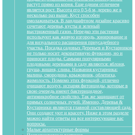
растут прямо из корня. Еще одним отличием
является рост. Высота его 0,5-6 м, дерево же в
несколько раз выше. Куст способен
омолаживаться. В ландшафтном дизайне красиво
сочетают деревья, кусты и зеленый
выстриженный газон. Нередко эти растения
используют как живую изгородь, зонирование и
для визуального расширения приусадебного
участка. Посадка садовых Деревьев и Кустарников
не только носит декоративную функцию, но и
приносит плоды. Самыми популярными
плодовыми деревьями в саду являются: яблоня,
груша, вишня, слива. Названия кустарника:
малина, смородина, крыжовник, облепиха,
жимолость. Помимо этих функций, отлично
очищают воздух, испаряя фитонциды, которые в
свою очередь имеют бактерицидное,
антимикробное свойство. Так же защищают от
прямых солнечных лучей. Именно, Деревья &
Кустарники являются главной составляющей сада.
Они создают уют и красоту. Ниже в этом разделе
можно найти ответы на все интересующие вас
вопросы.
Малые архитектурные формы