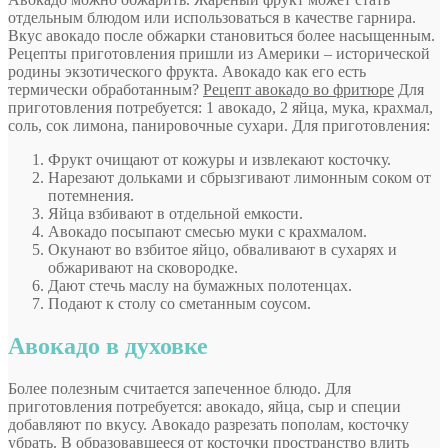
отдельным блюдом или использоваться в качестве гарнира.
Вкус авокадо после обжарки становиться более насыщенным.
Рецепты приготовления пришли из Америки – исторической
родины экзотического фрукта. Авокадо как его есть
термически обработанным?
Рецепт авокадо во фритюре
Для
приготовления потребуется: 1 авокадо, 2 яйца, мука, крахмал,
соль, сок лимона, панировочные сухари. Для приготовления:
Фрукт очищают от кожуры и извлекают косточку.
Нарезают дольками и сбрызгивают лимонным соком от
потемнения.
Яйца взбивают в отдельной емкости.
Авокадо посыпают смесью муки с крахмалом.
Окунают во взбитое яйцо, обваливают в сухарях и
обжаривают на сковородке.
Дают стечь маслу на бумажных полотенцах.
Подают к столу со сметанным соусом.
Авокадо в духовке
Более полезным считается запеченное блюдо. Для
приготовления потребуется: авокадо, яйца, сыр и специи
добавляют по вкусу. Авокадо разрезать пополам, косточку
убрать. В образовавшееся от косточки пространство влить