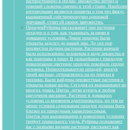
распространено в Индии, множество легенд и
поверий сложены именно в этой стране. Наиболее
интересными являются приметы о том что фикус,
выращенный собственноручно одинокой
девушкой, сулит ей скорое замужество.
Орхидеи
Рубрика рассказывает про растения
орхидеи и о том, как ухаживать за ними в
домашних условиях. Дикие орхидеи были
открыты задолго до нашей эры. До сих пор
неизвестна родина растения. Растение вначале
было использовано человеком в виде лекарства и
как приправа в пищу. В дальнейшем с приходом
цивилизации цветение орхидеи покорило сердце
человека. Первооткрыватели орхидей, рискуя
своей жизнью, отправлялись на их поиски в
тропики. Были найдены неизвестные растения и
открыты новые виды. Сегодня их выращивают во
многих домах. Цветы легко купить в любом
цветочном магазине. Растение в домашних
условиях со временем адаптировалось, но тем не
менее условия содержания орхидеи должны быть
близки их природным характеристикам.
Цветок при выращивании в комнатных условиях
требует правильного ухода. Рубрика познакомит
вас с разными видами растения, расскажет как