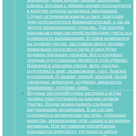
клюква. Которые с древних времен используются
в качестве лечения различных заболеваний.
Служат источником камеди и смол, благодаря
чему используются в фармацевтической, а так же
других промышленных отраслях. Для посадки
плодово-ягодных растений необходимо учесть все
особенности выращивания. Условия размещения
на садовом участке, расстояния между видами,
правильное соседство и тогда огород будет
радовать обильным урожаем. Всё о плодовых
деревьях и кустарниках читайте в этой рубрике.
Названия и описания сортов, фото, посадка,
подготовка к зиме, размножение, уход, болезни
кустарников. О малине, черной, красной, белой
смородине, винограде, клубнике, жимолости,
крыжовнике, голубике, киви.
Ягодные растения
Ягодные растения и ягоды
должны присутствовать на каждом садовом
участке. Плоды можно назвать сладкими
натуральными витаминами. В их составе
содержаться органические кислоты, дубильные
вещества, минеральные соли, сахара и различные
витамины. При регулярном употреблении
повышается иммунитет, улучшается работа