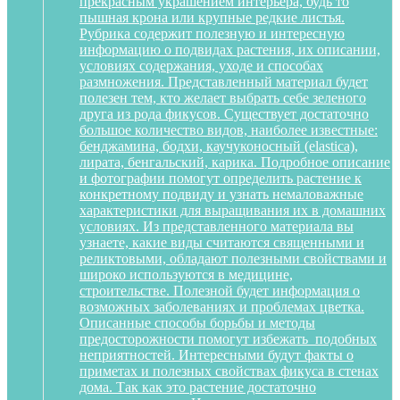
прекрасным украшением интерьера, будь то
пышная крона или крупные редкие листья.
Рубрика содержит полезную и интересную
информацию о подвидах растения, их описании,
условиях содержания, уходе и способах
размножения. Представленный материал будет
полезен тем, кто желает выбрать себе зеленого
друга из рода фикусов. Существует достаточно
большое количество видов, наиболее известные:
бенджамина, бодхи, каучуконосный (elastica),
лирата, бенгальский, карика. Подробное описание
и фотографии помогут определить растение к
конкретному подвиду и узнать немаловажные
характеристики для выращивания их в домашних
условиях. Из представленного материала вы
узнаете, какие виды считаются священными и
реликтовыми, обладают полезными свойствами и
широко используются в медицине,
строительстве. Полезной будет информация о
возможных заболеваниях и проблемах цветка.
Описанные способы борьбы и методы
предосторожности помогут избежать подобных
неприятностей. Интересными будут факты о
приметах и полезных свойствах фикуса в стенах
дома. Так как это растение достаточно