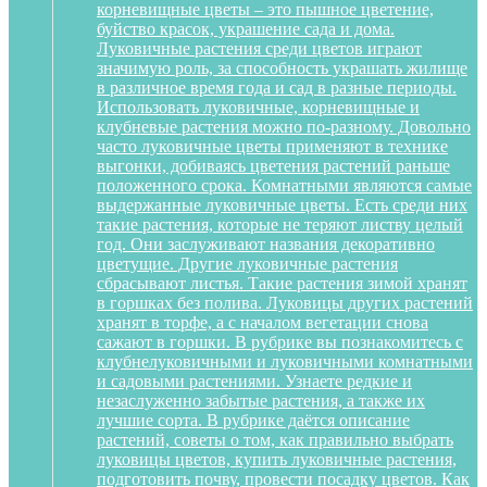
корневищные цветы – это пышное цветение,
буйство красок, украшение сада и дома.
Луковичные растения среди цветов играют
значимую роль, за способность украшать жилище
в различное время года и сад в разные периоды.
Использовать луковичные, корневищные и
клубневые растения можно по-разному. Довольно
часто луковичные цветы применяют в технике
выгонки, добиваясь цветения растений раньше
положенного срока. Комнатными являются самые
выдержанные луковичные цветы. Есть среди них
такие растения, которые не теряют листву целый
год. Они заслуживают названия декоративно
цветущие. Другие луковичные растения
сбрасывают листья. Такие растения зимой хранят
в горшках без полива. Луковицы других растений
хранят в торфе, а с началом вегетации снова
сажают в горшки. В рубрике вы познакомитесь с
клубнелуковичными и луковичными комнатными
и садовыми растениями. Узнаете редкие и
незаслуженно забытые растения, а также их
лучшие сорта. В рубрике даётся описание
растений, советы о том, как правильно выбрать
луковицы цветов, купить луковичные растения,
подготовить почву, провести посадку цветов. Как