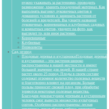
нужно ухаживать за растениями, проводить
размножение, хранить посадочный материал. Как
выполнять выгонку луковичных цветов в
домашних условиях и защищать растения от
болезней и вредителей. Вы узнаете название
луковичных, корневищных и клубневых садовых
и комнатных цветов, увидите на фото, как
выглядит то, или иное растение.
Корневищные
Клубневые
Первоцветы
Сад, огород
Плодовые деревья и кустарники
Плодовые деревья
и кустарники – эти растения широко
распространены в нашей местности и имеют
большой значение для людей. В нашей стране
растет около 25 пород. Плоды в своем составе
содержат огромное количество полезных веществ
и благотворно влияют на организм. Больше
пользы приносит свежий плод, при обработке
теряются некоторые полезные вещества.
Благодаря дикорастущим деревьям и кустарникам
человек смог вывести множество культурных
сортов. Особенно распространены: лесная
земляника, дикая яблоня, рябина, шиповник,