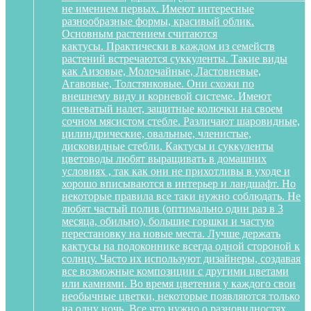
не имением первых. Имеют интересные
разнообразные формы, красивый облик.
Основным растением считаются
кактусы. Практически в каждом из семейств
растений встречаются суккуленты. Такие виды
как Аизовые, Молочайные, Ластовневые,
Агавовые, Толстянковые. Они схожи по
внешнему виду и корневой системе. Имеют
синеватый налет, защитные колючки на своем
сочном мясистом стебле. Различают шаровидные,
цилиндрические, овальные, членистые,
дисковидные стебли. Кактусы и суккуленты
цветоводы любят выращивать в домашних
условиях , так как они не прихотливы в уходе и
хорошо вписываются в интерьер и ландшафт. Но
некоторые правила все таки нужно соблюдать. Не
любят частый полив (оптимально один раз в 3
месяца, обильно), большие горшки и частую
перестановку на новые места. Лучше держать
кактусы на подоконнике всегда одной стороной к
солнцу. Часто их используют дизайнеры, создавая
все возможные композиции с другими цветами
или камнями. Во время цветения у каждого свои
необычные цветки, некоторые появляются только
на одну ночь. Все что нужно о разновидностях