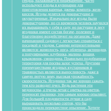
сердца, налаживается пищеварение. Часто
используют плоды в кулинарии для
приготовления варенья, джема, компота, желе,
киселя. Ягоды делятся на дикорастущие и
окультуренные. Изначально все ягоды были
дикорастущими, но со временем человек научился
их выращивать у себя в саду, но растущие в лесу
ягодники имеют состав богаче, полезнее и
благотворно воздействуют на организм. Даже
начинающий садовод с легкостью справиться с
посадкой и уходом. Самими неприхотливыми
являются: жимолость, ирга, облепиха, актинидия,
а популярными: клубника, малина, вишня,
крыжовник, смородина. Правильно подобранная
территория для посева залог успеха. Другими
преимуществами ягодных кустарников и
травянистых являются выносливость, даже в
самую лютую зиму, высокая урожайность,
скороспелость. Ягодники так же хорошо сажать,
тем кто разводит пчел. Ведь растения эти
медоносны, а пчелы летая с цветка на цветок,
переносят пылинки, тем самым хорошо опыляют.
Для большей плодовитости лучше в саду
выращивать несколько сортов, что бы
происходило перекрестное опыление. Хотите