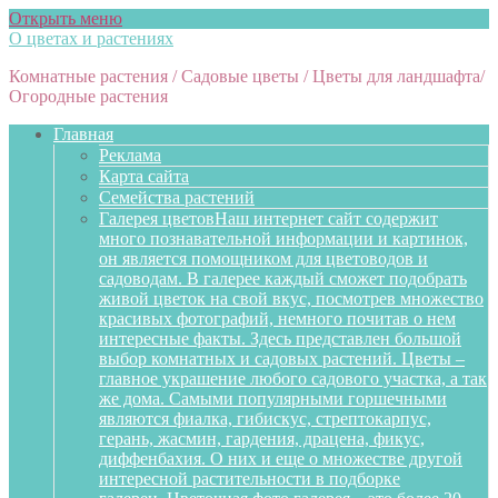
Открыть меню
О цветах и растениях
Комнатные растения / Садовые цветы / Цветы для ландшафта/
Огородные растения
Главная
Реклама
Карта сайта
Семейства растений
Галерея цветов
Наш интернет сайт содержит
много познавательной информации и картинок,
он является помощником для цветоводов и
садоводам. В галерее каждый сможет подобрать
живой цветок на свой вкус, посмотрев множество
красивых фотографий, немного почитав о нем
интересные факты. Здесь представлен большой
выбор комнатных и садовых растений. Цветы –
главное украшение любого садового участка, а так
же дома. Самыми популярными горшечными
являются фиалка, гибискус, стрептокарпус,
герань, жасмин, гардения, драцена, фикус,
диффенбахия. О них и еще о множестве другой
интересной растительности в подборке