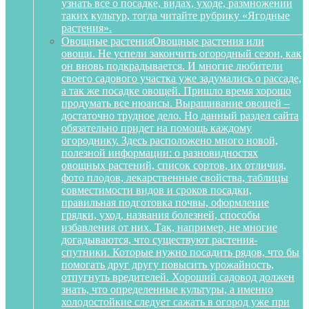
узнать все о посадке, видах, уходе, размножении
таких культур, тогда читайте рубрику «Ягодные
растения».
Овощные растения
Овощные растения или
овощи. Не успели закончить огородный сезон, как
он вновь подкрадывается. И многие любители
своего садового участка уже задумались о рассаде,
а так же посадке овощей. Пришло время хорошо
продумать все нюансы. Выращивание овощей –
достаточно трудное дело. Но данный раздел сайта
обязательно придет на помощь каждому
огороднику. Здесь расположено много новой,
полезной информации: о разновидностях
овощных растений, список сортов, их отличия,
фото плодов, лекарственные свойства, таблицы
совместимости видов и сроков посадки,
правильная подготовка почвы, оформление
грядки, уход, названия болезней, способы
избавления от них. Так, например, не многие
догадываются, что существуют растения-
спутники. Которые нужно посадить рядов, что бы
помогать друг другу повысить урожайность,
отпугнуть вредителей. Хороший садовод должен
знать, что определенные культуры, а именно
холодостойкие следует сажать в огород уже при