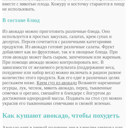
вместе с мякотью плода. Кожуру и косточку стараются в пищу
не использовать.
В составе блюд
Из авокадо можно приготовить различные блюда. Оно
используется в простых закусках, салатах, крем супах и
десертах. Персея сочетается с различными категориями
продуктов. Из авокадо готовят различные салаты. Фрукт
добавляют как во фруктовые, так и в овощные блюда. При
этом авокадо может быть сырым, запеченным или жареным.
При помощи авокадо можно контролировать вес. В
зависимости от желаемого результата (поддержание веса,
похудение или набор веса) можно включать в рацион разное
количество этого продукта. Как его едят в различных целях
расскажем ниже.
Крем суп из авокадо
Возьмите нарезанные
огурцы, лук, чеснок, мякоть авокадо, перец, тыквенные
семечки и орегано, смешайте в блендере с йогуртом до
достижения однородной массы. Подавать на стол суп можно
украсив его тыквенными семечками и свежей зеленью.
Как кушают авокадо, чтобы похудеть
Авокадо едят в первой половине дня в качестве завтрака или