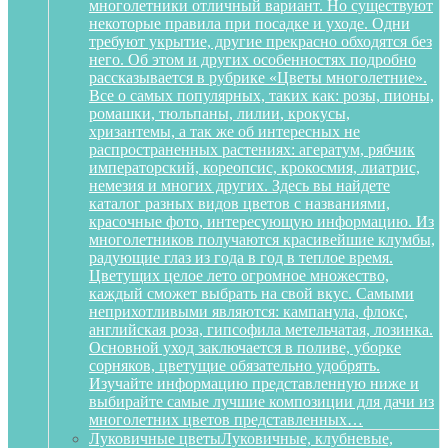
многолетники отличный вариант. Но существуют
некоторые правила при посадке и уходе. Одни
требуют укрытие, другие прекрасно обходятся без
него. Об этом и других особенностях подробно
рассказывается в рубрике «Цветы многолетние».
Все о самых популярных, таких как: розы, пионы,
ромашки, тюльпаны, лилии, крокусы,
хризантемы, а так же об интересных не
распространенных растениях: агератум, рябчик
императорский, кореопсис, крокосмия, лиатрис,
немезия и многих других. Здесь вы найдете
каталог разных видов цветов с названиями,
красочные фото, интересующую информацию. Из
многолетников получаются красивейшие клумбы,
радующие глаз из года в год в теплое время.
Цветущих целое лето огромное множество,
каждый сможет выбрать на свой вкус. Самыми
неприхотливыми являются: кампанула, флокс,
английская роза, гипсофила метельчатая, лозинка.
Основной уход заключается в поливе, уборке
сорняков, цветущие обязательно удобрять.
Изучайте информацию представленную ниже и
выбирайте самые лучшие композиции для дачи из
многолетних цветов представленных…
Луковичные цветы
Луковичные, клубневые,