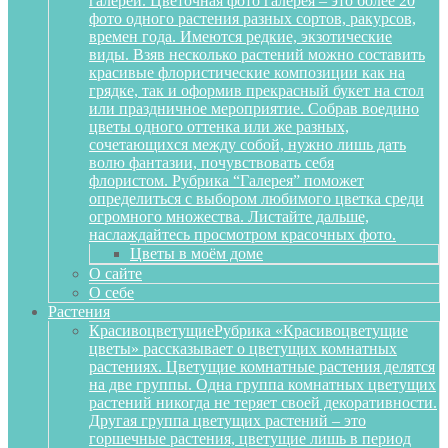
галереи. Цветочная фото галерея – это более 20
фото одного растения разных сортов, ракурсов,
времен года. Имеются редкие, экзотические
виды. Взяв несколько растений можно составить
красивые флористические композиции как на
грядке, так и оформив прекрасный букет на стол
или праздничное мероприятие. Собрав воедино
цветы одного оттенка или же разных,
сочетающихся между собой, нужно лишь дать
волю фантазии, почувствовать себя
флористом. Рубрика “Галерея” поможет
определиться с выбором любимого цветка среди
огромного множества. Листайте дальше,
наслаждайтесь просмотром красочных фото.
Цветы в моём доме
О сайте
О себе
Растения
Красивоцветущие
Рубрика «Красивоцветущие
цветы» рассказывает о цветущих комнатных
растениях. Цветущие комнатные растения делятся
на две группы. Одна группа комнатных цветущих
растений никогда не теряет своей декоративности.
Другая группа цветущих растений – это
горшечные растения, цветущие лишь в период