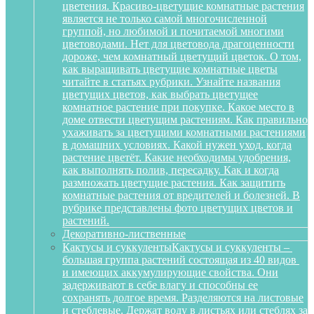
цветения. Красиво-цветущие комнатные растения
является не только самой многочисленной
группой, но любимой и почитаемой многими
цветоводами. Нет для цветовода драгоценности
дороже, чем комнатный цветущий цветок. О том,
как выращивать цветущие комнатные цветы
читайте в статьях рубрики. Узнайте названия
цветущих цветов, как выбрать цветущее
комнатное растение при покупке. Какое место в
доме отвести цветущим растениям. Как правильно
ухаживать за цветущими комнатными растениями
в домашних условиях. Какой нужен уход, когда
растение цветёт. Какие необходимы удобрения,
как выполнять полив, пересадку. Как и когда
размножать цветущие растения. Как защитить
комнатные растения от вредителей и болезней. В
рубрике представлены фото цветущих цветов и
растений.
Декоративно-лиственные
Кактусы и суккуленты
Кактусы и суккуленты –
большая группа растений состоящая из 40 видов
и имеющих аккумулирующие свойства. Они
задерживают в себе влагу и способны ее
сохранять долгое время. Разделяются на листовые
и стеблевые. Держат воду в листьях или стеблях за