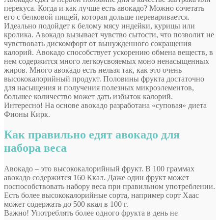
перекуса. Когда и как лучше есть авокадо? Можно сочетать
его с белковой пищей, которая дольше переваривается.
Идеально подойдет к белому мясу индейки, курицы или
кролика. Авокадо вызывает чувство сытости, что позволит не
чувствовать дискомфорт от вынужденного сокращения
калорий. Авокадо способствует ускорению обмена веществ, в
нем содержится много легкоусвояемых моно ненасыщенных
жиров. Много авокадо есть нельзя так, как это очень
высококалорийный продукт. Половины фрукта достаточно
для насыщения и получения полезных микроэлементов,
большее количество может дать избыток калорий.
Интересно! На основе авокадо разработана «суповая» диета
Фионы Кирк.
Как правильно едят авокадо для
набора веса
Авокадо – это высококалорийный фрукт. В 100 граммах
авокадо содержится 160 Ккал. Даже один фрукт может
поспособствовать набору веса при правильном употреблении.
Есть более высококалорийные сорта, например сорт Хаас
может содержать до 500 ккал в 100 г.
Важно! Употреблять более одного фрукта в день не