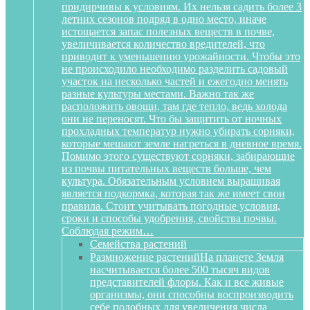
придирчивы к условиям. Их нельзя садить более 3
летних сезонов подряд в одно место, иначе
истощается запас полезных веществ в почве,
увеличивается количество вредителей, что
приводит к уменьшению урожайности. Чтобы это
не происходило необходимо разделить садовый
участок на несколько частей и ежегодно менять
разные культуры местами. Важно так же
расположить овощи, там где тепло, ведь холода
они не переносят. Что бы защитить от ночных
прохладных температур нужно убирать сорняки,
которые мешают земле нагреться в дневное время.
Помимо этого существуют сорняки, забирающие
из почвы питательных веществ больше, чем
культура. Обязательным условием выращивая
является подкормка, которая так же имеет свои
правила. Стоит учитывать погодные условия,
сроки и способы удобрения, свойства почвы.
Соблюдая режим…
Семейства растений
Размножение растений
На планете Земля
насчитывается более 500 тысяч видов
представителей флоры. Как и все живые
организмы, они способны воспроизводить
себе подобных для увеличения числа