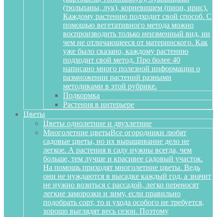
(тюльпаны, лук), корневищем (пион, ирис).
Каждому растению подходит свой способ. С
помощью вегетативного метода можно
воспроизводить только неизменный вид, ни
чем не отличающееся от материнского. Как
уже было сказано, каждому растению
подходит свой метод. Про более 40
написано много полезной информации о
размножении растений разными
методиками в этой рубрике.
Подкормка
Растения в интерьере
Цветы
Цветы однолетние и двухлетние
Многолетние цветы
Все огородники любят
садовые цветы, но их выращивание дело не
легкое. А растения в саду нужны всегда, чем
больше, тем лучше и красивее садовый участок.
На помощь приходят многолетние цветы. Ведь
они не нуждаются в высадке каждый год, а значит
не нужно возиться с рассадой, легко переносят
легкие заморозки и зиму, если правильно
подобрать сорт, то и ухода особого не требуется,
хорошо выглядят весь сезон. Поэтому