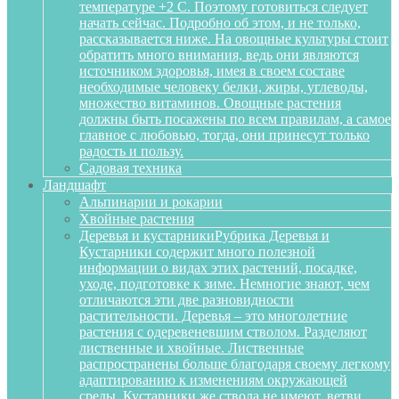
температуре +2 С. Поэтому готовиться следует
начать сейчас. Подробно об этом, и не только,
рассказывается ниже. На овощные культуры стоит
обратить много внимания, ведь они являются
источником здоровья, имея в своем составе
необходимые человеку белки, жиры, углеводы,
множество витаминов. Овощные растения
должны быть посажены по всем правилам, а самое
главное с любовью, тогда, они принесут только
радость и пользу.
Садовая техника
Ландшафт
Альпинарии и рокарии
Хвойные растения
Деревья и кустарники
Рубрика Деревья и
Кустарники содержит много полезной
информации о видах этих растений, посадке,
уходе, подготовке к зиме. Немногие знают, чем
отличаются эти две разновидности
растительности. Деревья – это многолетние
растения с одеревеневшим стволом. Разделяют
лиственные и хвойные. Лиственные
распространены больше благодаря своему легкому
адаптированию к изменениям окружающей
среды. Кустарники же ствола не имеют, ветви