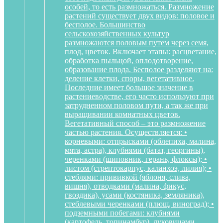
особей, то есть размножаться. Размножение
растений существует двух видов: половое и
бесполое. Большинство
сельскохозяйственных культур
размножаются половым путем через семя,
плод, цветок. Включает этапы: расцветание,
обработка пыльцой, оплодотворение,
образование плода. Бесполое разделяют на:
деление клетки, споры, вегетативное.
Последние имеет большое значение в
растениеводстве, его часто используют при
затрудненном половом пути, а так же при
выращивании комнатных цветов.
Вегетативный способ – это размножение
частью растения. Осуществляется: •
корневыми: отпрысками (облепиха, малина,
мята, астра), клубнями (батат, георгины),
черенками (шиповник, герань, флоксы); •
листом (стрептокарпус, каланхоэ, лилия); •
стеблями: прививкой (яблоня, слива,
вишня), отводками (малина, фикус,
гвоздика), усами (костяника, земляника),
стеблевыми черенками (плющ, виноград); •
подземными побегами: клубнями
(картофель, топинамбур), луковицами