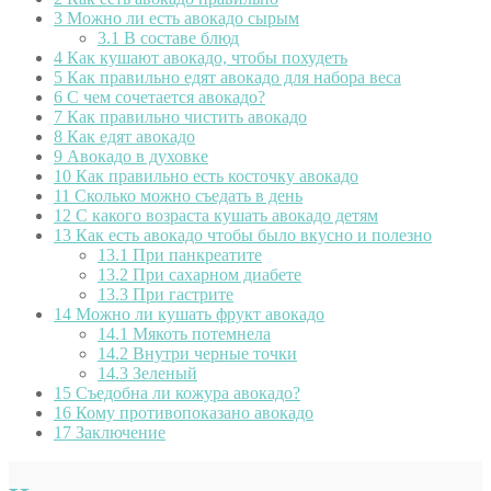
3
Можно ли есть авокадо сырым
3.1
В составе блюд
4
Как кушают авокадо, чтобы похудеть
5
Как правильно едят авокадо для набора веса
6
С чем сочетается авокадо?
7
Как правильно чистить авокадо
8
Как едят авокадо
9
Авокадо в духовке
10
Как правильно есть косточку авокадо
11
Сколько можно съедать в день
12
С какого возраста кушать авокадо детям
13
Как есть авокадо чтобы было вкусно и полезно
13.1
При панкреатите
13.2
При сахарном диабете
13.3
При гастрите
14
Можно ли кушать фрукт авокадо
14.1
Мякоть потемнела
14.2
Внутри черные точки
14.3
Зеленый
15
Съедобна ли кожура авокадо?
16
Кому противопоказано авокадо
17
Заключение