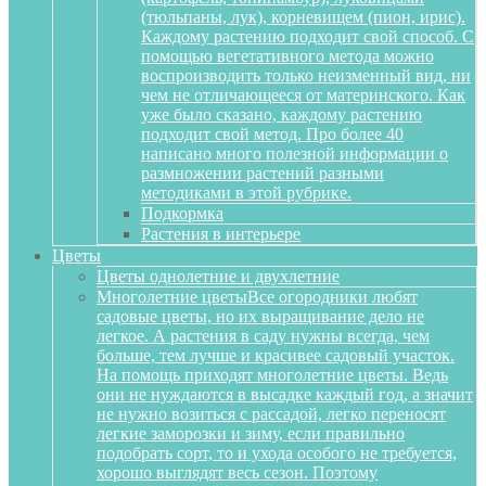
(тюльпаны, лук), корневищем (пион, ирис).
Каждому растению подходит свой способ. С
помощью вегетативного метода можно
воспроизводить только неизменный вид, ни
чем не отличающееся от материнского. Как
уже было сказано, каждому растению
подходит свой метод. Про более 40
написано много полезной информации о
размножении растений разными
методиками в этой рубрике.
Подкормка
Растения в интерьере
Цветы
Цветы однолетние и двухлетние
Многолетние цветы
Все огородники любят
садовые цветы, но их выращивание дело не
легкое. А растения в саду нужны всегда, чем
больше, тем лучше и красивее садовый участок.
На помощь приходят многолетние цветы. Ведь
они не нуждаются в высадке каждый год, а значит
не нужно возиться с рассадой, легко переносят
легкие заморозки и зиму, если правильно
подобрать сорт, то и ухода особого не требуется,
хорошо выглядят весь сезон. Поэтому