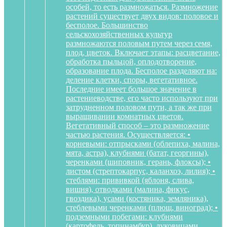
особей, то есть размножаться. Размножение
растений существует двух видов: половое и
бесполое. Большинство
сельскохозяйственных культур
размножаются половым путем через семя,
плод, цветок. Включает этапы: расцветание,
обработка пыльцой, оплодотворение,
образование плода. Бесполое разделяют на:
деление клетки, споры, вегетативное.
Последние имеет большое значение в
растениеводстве, его часто используют при
затрудненном половом пути, а так же при
выращивании комнатных цветов.
Вегетативный способ – это размножение
частью растения. Осуществляется: •
корневыми: отпрысками (облепиха, малина,
мята, астра), клубнями (батат, георгины),
черенками (шиповник, герань, флоксы); •
листом (стрептокарпус, каланхоэ, лилия); •
стеблями: прививкой (яблоня, слива,
вишня), отводками (малина, фикус,
гвоздика), усами (костяника, земляника),
стеблевыми черенками (плющ, виноград); •
подземными побегами: клубнями
(картофель, топинамбур), луковицами