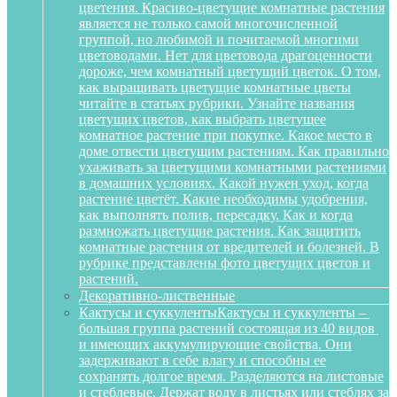
цветения. Красиво-цветущие комнатные растения
является не только самой многочисленной
группой, но любимой и почитаемой многими
цветоводами. Нет для цветовода драгоценности
дороже, чем комнатный цветущий цветок. О том,
как выращивать цветущие комнатные цветы
читайте в статьях рубрики. Узнайте названия
цветущих цветов, как выбрать цветущее
комнатное растение при покупке. Какое место в
доме отвести цветущим растениям. Как правильно
ухаживать за цветущими комнатными растениями
в домашних условиях. Какой нужен уход, когда
растение цветёт. Какие необходимы удобрения,
как выполнять полив, пересадку. Как и когда
размножать цветущие растения. Как защитить
комнатные растения от вредителей и болезней. В
рубрике представлены фото цветущих цветов и
растений.
Декоративно-лиственные
Кактусы и суккуленты
Кактусы и суккуленты –
большая группа растений состоящая из 40 видов
и имеющих аккумулирующие свойства. Они
задерживают в себе влагу и способны ее
сохранять долгое время. Разделяются на листовые
и стеблевые. Держат воду в листьях или стеблях за