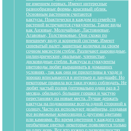
не имением первых. Имеют интересные
разнообразные формы, красивый облик.
Основным растением считаются
кактусы. Практически в каждом из семейств
растений встречаются суккуленты. Такие виды
как Аизовые, Молочайные, Ластовневые,
Агавовые, Толстянковые. Они схожи по
внешнему виду и корневой системе. Имеют
синеватый налет, защитные колючки на своем
сочном мясистом стебле. Различают шаровидные,
цилиндрические, овальные, членистые,
дисковидные стебли. Кактусы и суккуленты
цветоводы любят выращивать в домашних
условиях , так как они не прихотливы в уходе и
хорошо вписываются в интерьер и ландшафт. Но
некоторые правила все таки нужно соблюдать. Не
любят частый полив (оптимально один раз в 3
месяца, обильно), большие горшки и частую
перестановку на новые места. Лучше держать
кактусы на подоконнике всегда одной стороной к
солнцу. Часто их используют дизайнеры, создавая
все возможные композиции с другими цветами
или камнями. Во время цветения у каждого свои
необычные цветки, некоторые появляются только
на одну ночь. Все что нужно о разновидностях