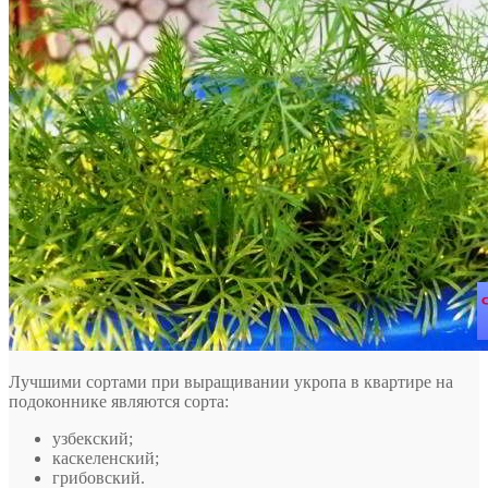
Лучшими сортами при выращивании укропа в квартире на
подоконнике являются сорта:
узбекский;
каскеленский;
грибовский.