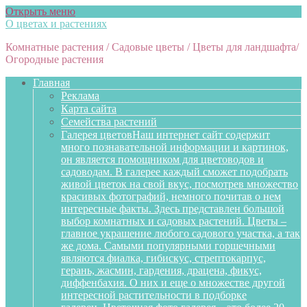
Открыть меню
О цветах и растениях
Комнатные растения / Садовые цветы / Цветы для ландшафта/
Огородные растения
Главная
Реклама
Карта сайта
Семейства растений
Галерея цветов
Наш интернет сайт содержит
много познавательной информации и картинок,
он является помощником для цветоводов и
садоводам. В галерее каждый сможет подобрать
живой цветок на свой вкус, посмотрев множество
красивых фотографий, немного почитав о нем
интересные факты. Здесь представлен большой
выбор комнатных и садовых растений. Цветы –
главное украшение любого садового участка, а так
же дома. Самыми популярными горшечными
являются фиалка, гибискус, стрептокарпус,
герань, жасмин, гардения, драцена, фикус,
диффенбахия. О них и еще о множестве другой
интересной растительности в подборке