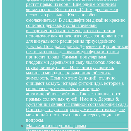
растут прямо из корня. Еще одним отличием
является рост. Высота его 0,5-6 м, дерево же в
несколько раз выше. Куст способен
омолаживаться. В ландшафтном дизайне красиво
сочетают деревья, кусты и зеленый
выстриженный газон. Нередко эти растения
используют как живую изгородь, зонирование и
для визуального расширения приусадебного
участка. Посадка садовых Деревьев и Кустарников
не только носит декоративную функцию, но и
приносит плоды. Самыми популярными
плодовыми деревьями в саду являются: яблоня,
груша, вишня, слива. Названия кустарника:
малина, смородина, крыжовник, облепиха,
жимолость. Помимо этих функций, отлично
очищают воздух, испаряя фитонциды, которые в
свою очередь имеют бактерицидное,
антимикробное свойство. Так же защищают от
прямых солнечных лучей. Именно, Деревья &
Кустарники являются главной составляющей сада.
Они создают уют и красоту. Ниже в этом разделе
можно найти ответы на все интересующие вас
вопросы.
Малые архитектурные формы