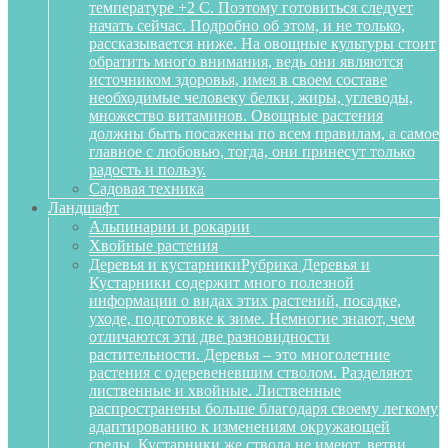
температуре +2 С. Поэтому готовиться следует
начать сейчас. Подробно об этом, и не только,
рассказывается ниже. На овощные культуры стоит
обратить много внимания, ведь они являются
источником здоровья, имея в своем составе
необходимые человеку белки, жиры, углеводы,
множество витаминов. Овощные растения
должны быть посажены по всем правилам, а самое
главное с любовью, тогда, они принесут только
радость и пользу.
Садовая техника
Ландшафт
Альпинарии и рокарии
Хвойные растения
Деревья и кустарники
Рубрика Деревья и
Кустарники содержит много полезной
информации о видах этих растений, посадке,
уходе, подготовке к зиме. Немногие знают, чем
отличаются эти две разновидности
растительности. Деревья – это многолетние
растения с одеревеневшим стволом. Разделяют
лиственные и хвойные. Лиственные
распространены больше благодаря своему легкому
адаптированию к изменениям окружающей
среды. Кустарники же ствола не имеют, ветви