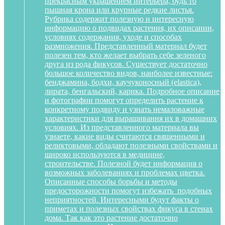
прекрасным украшением интерьера, будь то
пышная крона или крупные редкие листья.
Рубрика содержит полезную и интересную
информацию о подвидах растения, их описании,
условиях содержания, уходе и способах
размножения. Представленный материал будет
полезен тем, кто желает выбрать себе зеленого
друга из рода фикусов. Существует достаточно
большое количество видов, наиболее известные:
бенджамина, бодхи, каучуконосный (elastica),
лирата, бенгальский, карика. Подробное описание
и фотографии помогут определить растение к
конкретному подвиду и узнать немаловажные
характеристики для выращивания их в домашних
условиях. Из представленного материала вы
узнаете, какие виды считаются священными и
реликтовыми, обладают полезными свойствами и
широко используются в медицине,
строительстве. Полезной будет информация о
возможных заболеваниях и проблемах цветка.
Описанные способы борьбы и методы
предосторожности помогут избежать подобных
неприятностей. Интересными будут факты о
приметах и полезных свойствах фикуса в стенах
дома. Так как это растение достаточно