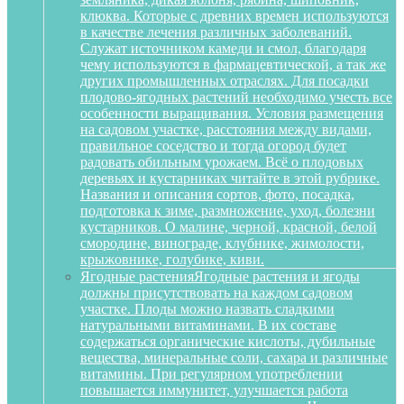
клюква. Которые с древних времен используются
в качестве лечения различных заболеваний.
Служат источником камеди и смол, благодаря
чему используются в фармацевтической, а так же
других промышленных отраслях. Для посадки
плодово-ягодных растений необходимо учесть все
особенности выращивания. Условия размещения
на садовом участке, расстояния между видами,
правильное соседство и тогда огород будет
радовать обильным урожаем. Всё о плодовых
деревьях и кустарниках читайте в этой рубрике.
Названия и описания сортов, фото, посадка,
подготовка к зиме, размножение, уход, болезни
кустарников. О малине, черной, красной, белой
смородине, винограде, клубнике, жимолости,
крыжовнике, голубике, киви.
Ягодные растения
Ягодные растения и ягоды
должны присутствовать на каждом садовом
участке. Плоды можно назвать сладкими
натуральными витаминами. В их составе
содержаться органические кислоты, дубильные
вещества, минеральные соли, сахара и различные
витамины. При регулярном употреблении
повышается иммунитет, улучшается работа