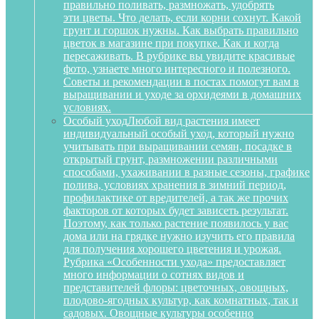
правильно поливать, размножать, удобрять
эти цветы. Что делать, если корни сохнут. Какой
грунт и горшок нужны. Как выбрать правильно
цветок в магазине при покупке. Как и когда
пересаживать. В рубрике вы увидите красивые
фото, узнаете много интересного и полезного.
Советы и рекомендации в постах помогут вам в
выращивании и уходе за орхидеями в домашних
условиях.
Особый уход
Любой вид растения имеет
индивидуальный особый уход, который нужно
учитывать при выращивании семян, посадке в
открытый грунт, размножении различными
способами, ухаживании в разные сезоны, графике
полива, условиях хранения в зимний период,
профилактике от вредителей, а так же прочих
факторов от которых будет зависеть результат.
Поэтому, как только растение появилось у вас
дома или на грядке нужно изучить его правила
для получения хорошего цветения и урожая.
Рубрика «Особенности ухода» предоставляет
много информации о сотнях видов и
представителей флоры: цветочных, овощных,
плодово-ягодных культур, как комнатных, так и
садовых. Овощные культуры особенно