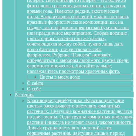
галереи. Цветочная фото галерея – это более 20
фото одного растения разных сортов, ракурсов,
времен года. Имеются редкие, экзотические
виды. Взяв несколько растений можно составить
красивые флористические композиции как на
грядке, так и оформив прекрасный букет на стол
или праздничное мероприятие. Собрав воедино
цветы одного оттенка или же разных,
сочетающихся между собой, нужно лишь дать
волю фантазии, почувствовать себя
флористом. Рубрика “Галерея” поможет
определиться с выбором любимого цветка среди
огромного множества. Листайте дальше,
наслаждайтесь просмотром красочных фото.
Цветы в моём доме
О сайте
О себе
Растения
Красивоцветущие
Рубрика «Красивоцветущие
цветы» рассказывает о цветущих комнатных
растениях. Цветущие комнатные растения делятся
на две группы. Одна группа комнатных цветущих
растений никогда не теряет своей декоративности.
Другая группа цветущих растений – это
горшечные растения, цветущие лишь в период