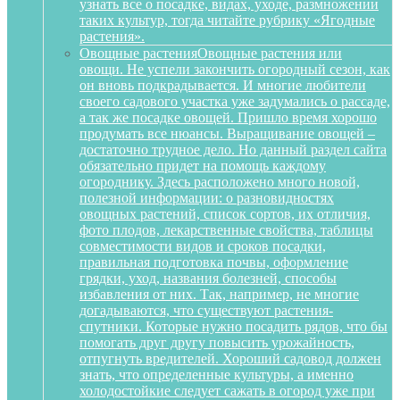
узнать все о посадке, видах, уходе, размножении
таких культур, тогда читайте рубрику «Ягодные
растения».
Овощные растения
Овощные растения или
овощи. Не успели закончить огородный сезон, как
он вновь подкрадывается. И многие любители
своего садового участка уже задумались о рассаде,
а так же посадке овощей. Пришло время хорошо
продумать все нюансы. Выращивание овощей –
достаточно трудное дело. Но данный раздел сайта
обязательно придет на помощь каждому
огороднику. Здесь расположено много новой,
полезной информации: о разновидностях
овощных растений, список сортов, их отличия,
фото плодов, лекарственные свойства, таблицы
совместимости видов и сроков посадки,
правильная подготовка почвы, оформление
грядки, уход, названия болезней, способы
избавления от них. Так, например, не многие
догадываются, что существуют растения-
спутники. Которые нужно посадить рядов, что бы
помогать друг другу повысить урожайность,
отпугнуть вредителей. Хороший садовод должен
знать, что определенные культуры, а именно
холодостойкие следует сажать в огород уже при