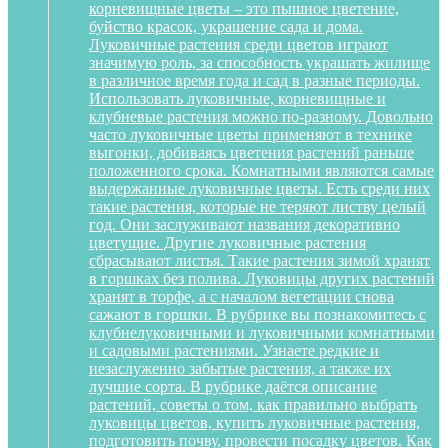
корневищные цветы – это пышное цветение,
буйство красок, украшение сада и дома.
Луковичные растения среди цветов играют
значимую роль, за способность украшать жилище
в различное время года и сад в разные периоды.
Использовать луковичные, корневищные и
клубневые растения можно по-разному. Довольно
часто луковичные цветы применяют в технике
выгонки, добиваясь цветения растений раньше
положенного срока. Комнатными являются самые
выдержанные луковичные цветы. Есть среди них
такие растения, которые не теряют листву целый
год. Они заслуживают названия декоративно
цветущие. Другие луковичные растения
сбрасывают листья. Такие растения зимой хранят
в горшках без полива. Луковицы других растений
хранят в торфе, а с началом вегетации снова
сажают в горшки. В рубрике вы познакомитесь с
клубнелуковичными и луковичными комнатными
и садовыми растениями. Узнаете редкие и
незаслуженно забытые растения, а также их
лучшие сорта. В рубрике даётся описание
растений, советы о том, как правильно выбрать
луковицы цветов, купить луковичные растения,
подготовить почву, провести посадку цветов. Как