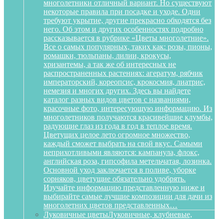
многолетники отличный вариант. Но существуют
некоторые правила при посадке и уходе. Одни
требуют укрытие, другие прекрасно обходятся без
него. Об этом и других особенностях подробно
рассказывается в рубрике «Цветы многолетние».
Все о самых популярных, таких как: розы, пионы,
ромашки, тюльпаны, лилии, крокусы,
хризантемы, а так же об интересных не
распространенных растениях: агератум, рябчик
императорский, кореопсис, крокосмия, лиатрис,
немезия и многих других. Здесь вы найдете
каталог разных видов цветов с названиями,
красочные фото, интересующую информацию. Из
многолетников получаются красивейшие клумбы,
радующие глаз из года в год в теплое время.
Цветущих целое лето огромное множество,
каждый сможет выбрать на свой вкус. Самыми
неприхотливыми являются: кампанула, флокс,
английская роза, гипсофила метельчатая, лозинка.
Основной уход заключается в поливе, уборке
сорняков, цветущие обязательно удобрять.
Изучайте информацию представленную ниже и
выбирайте самые лучшие композиции для дачи из
многолетних цветов представленных…
Луковичные цветы
Луковичные, клубневые,