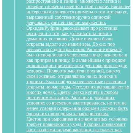
распространено в Индии, множество легенд и
поверий сложены именно в этой стране. Наиболее
интересными являются приметы о том что фикус,
выращенный собственноручно одинокой
девушкой, сулит ей скорое замужество.
Орхидеи
Рубрика рассказывает про растения
орхидеи и о том, как ухаживать за ними в
домашних условиях. Дикие орхидеи были
открыты задолго до нашей эры. До сих пор
неизвестна родина растения. Растение вначале
было использовано человеком в виде лекарства и
как приправа в пищу. В дальнейшем с приходом
цивилизации цветение орхидеи покорило сердце
человека. Первооткрыватели орхидей, рискуя
своей жизнью, отправлялись на их поиски в
тропики. Были найдены неизвестные растения и
открыты новые виды. Сегодня их выращивают во
многих домах. Цветы легко купить в любом
цветочном магазине. Растение в домашних
условиях со временем адаптировалось, но тем не
менее условия содержания орхидеи должны быть
близки их природным характеристикам.
Цветок при выращивании в комнатных условиях
требует правильного ухода. Рубрика познакомит
вас с разными видами растения, расскажет как