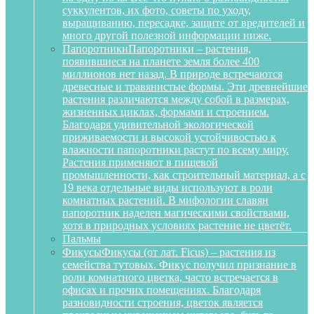
суккулентов, их фото, советы по уходу,
выращиванию, пересадке, защите от вредителей и
много другой полезной информации ниже.
Папоротники
Папоротники – растения,
появившиеся на планете земля более 400
миллионов нет назад. В природе встречаются
древесные и травянистые формы. Эти древнейшие
растения различаются между собой в размерах,
жизненных циклах, формами и строением.
Благодаря удивительной экологической
приживаемости и высокой устойчивостью к
влажности папоротники растут по всему миру.
Растения применяют в пищевой
промышленности, как строительный материал, а с
19 века отдельные виды используют в роли
комнатных растений. В мифологии славян
папоротник наделен магическими свойствами,
хотя в природных условиях растение не цветёт.
Пальмы
Фикусы
Фикусы (от лат. Ficus) – растения из
семейства тутовых. Фикус получил признание в
роли комнатного цветка, часто встречается в
офисах и прочих помещениях. Благодаря
разновидности строения, цветок является