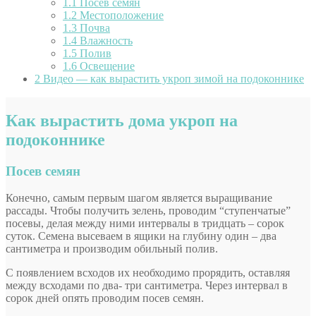
1.1
Посев семян
1.2
Местоположение
1.3
Почва
1.4
Влажность
1.5
Полив
1.6
Освещение
2
Видео — как вырастить укроп зимой на подоконнике
Как вырастить дома укроп на
подоконнике
Посев семян
Конечно, самым первым шагом является выращивание
рассады. Чтобы получить зелень, проводим “ступенчатые”
посевы, делая между ними интервалы в тридцать – сорок
суток. Семена высеваем в ящики на глубину один – два
сантиметра и производим обильный полив.
С появлением всходов их необходимо прорядить, оставляя
между всходами по два- три сантиметра. Через интервал в
сорок дней опять проводим посев семян.