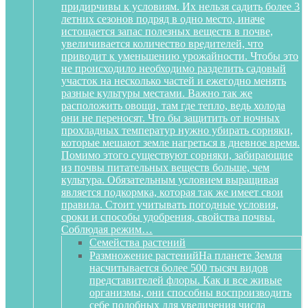
придирчивы к условиям. Их нельзя садить более 3
летних сезонов подряд в одно место, иначе
истощается запас полезных веществ в почве,
увеличивается количество вредителей, что
приводит к уменьшению урожайности. Чтобы это
не происходило необходимо разделить садовый
участок на несколько частей и ежегодно менять
разные культуры местами. Важно так же
расположить овощи, там где тепло, ведь холода
они не переносят. Что бы защитить от ночных
прохладных температур нужно убирать сорняки,
которые мешают земле нагреться в дневное время.
Помимо этого существуют сорняки, забирающие
из почвы питательных веществ больше, чем
культура. Обязательным условием выращивая
является подкормка, которая так же имеет свои
правила. Стоит учитывать погодные условия,
сроки и способы удобрения, свойства почвы.
Соблюдая режим…
Семейства растений
Размножение растений
На планете Земля
насчитывается более 500 тысяч видов
представителей флоры. Как и все живые
организмы, они способны воспроизводить
себе подобных для увеличения числа