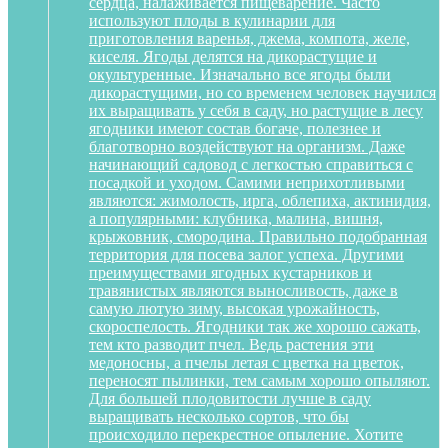
сердца, налаживается пищеварение. Часто
используют плоды в кулинарии для
приготовления варенья, джема, компота, желе,
киселя. Ягоды делятся на дикорастущие и
окультуренные. Изначально все ягоды были
дикорастущими, но со временем человек научился
их выращивать у себя в саду, но растущие в лесу
ягодники имеют состав богаче, полезнее и
благотворно воздействуют на организм. Даже
начинающий садовод с легкостью справиться с
посадкой и уходом. Самими неприхотливыми
являются: жимолость, ирга, облепиха, актинидия,
а популярными: клубника, малина, вишня,
крыжовник, смородина. Правильно подобранная
территория для посева залог успеха. Другими
преимуществами ягодных кустарников и
травянистых являются выносливость, даже в
самую лютую зиму, высокая урожайность,
скороспелость. Ягодники так же хорошо сажать,
тем кто разводит пчел. Ведь растения эти
медоносны, а пчелы летая с цветка на цветок,
переносят пылинки, тем самым хорошо опыляют.
Для большей плодовитости лучше в саду
выращивать несколько сортов, что бы
происходило перекрестное опыление. Хотите