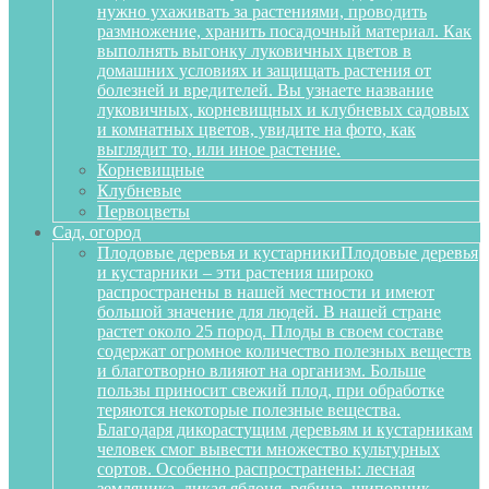
нужно ухаживать за растениями, проводить
размножение, хранить посадочный материал. Как
выполнять выгонку луковичных цветов в
домашних условиях и защищать растения от
болезней и вредителей. Вы узнаете название
луковичных, корневищных и клубневых садовых
и комнатных цветов, увидите на фото, как
выглядит то, или иное растение.
Корневищные
Клубневые
Первоцветы
Сад, огород
Плодовые деревья и кустарники
Плодовые деревья
и кустарники – эти растения широко
распространены в нашей местности и имеют
большой значение для людей. В нашей стране
растет около 25 пород. Плоды в своем составе
содержат огромное количество полезных веществ
и благотворно влияют на организм. Больше
пользы приносит свежий плод, при обработке
теряются некоторые полезные вещества.
Благодаря дикорастущим деревьям и кустарникам
человек смог вывести множество культурных
сортов. Особенно распространены: лесная
земляника, дикая яблоня, рябина, шиповник,