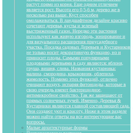
растут прямо из корня. Еще одним отличием
является рост. Высота его 0,5-6 м, дерево же в
несколько раз выше. Куст способен
омолаживаться. В ландшафтном дизайне красиво
сочетают деревья, кусты и зеленый
выстриженный газон. Нередко эти растения
используют как живую изгородь, зонирование и
для визуального расширения приусадебного
участка. Посадка садовых Деревьев и Кустарников
не только носит декоративную функцию, но и
приносит плоды. Самыми популярными
плодовыми деревьями в саду являются: яблоня,
груша, вишня, слива. Названия кустарника:
малина, смородина, крыжовник, облепиха,
жимолость. Помимо этих функций, отлично
очищают воздух, испаряя фитонциды, которые в
свою очередь имеют бактерицидное,
антимикробное свойство. Так же защищают от
прямых солнечных лучей. Именно, Деревья &
Кустарники являются главной составляющей сада.
Они создают уют и красоту. Ниже в этом разделе
можно найти ответы на все интересующие вас
вопросы.
Малые архитектурные формы