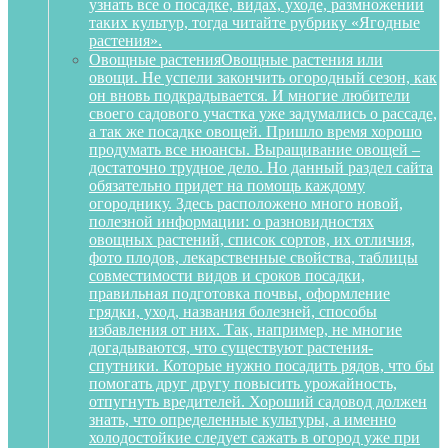
узнать все о посадке, видах, уходе, размножении
таких культур, тогда читайте рубрику «Ягодные
растения».
Овощные растения
Овощные растения или
овощи. Не успели закончить огородный сезон, как
он вновь подкрадывается. И многие любители
своего садового участка уже задумались о рассаде,
а так же посадке овощей. Пришло время хорошо
продумать все нюансы. Выращивание овощей –
достаточно трудное дело. Но данный раздел сайта
обязательно придет на помощь каждому
огороднику. Здесь расположено много новой,
полезной информации: о разновидностях
овощных растений, список сортов, их отличия,
фото плодов, лекарственные свойства, таблицы
совместимости видов и сроков посадки,
правильная подготовка почвы, оформление
грядки, уход, названия болезней, способы
избавления от них. Так, например, не многие
догадываются, что существуют растения-
спутники. Которые нужно посадить рядов, что бы
помогать друг другу повысить урожайность,
отпугнуть вредителей. Хороший садовод должен
знать, что определенные культуры, а именно
холодостойкие следует сажать в огород уже при