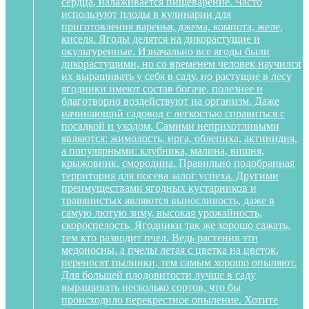
сердца, налаживается пищеварение. Часто
используют плоды в кулинарии для
приготовления варенья, джема, компота, желе,
киселя. Ягоды делятся на дикорастущие и
окультуренные. Изначально все ягоды были
дикорастущими, но со временем человек научился
их выращивать у себя в саду, но растущие в лесу
ягодники имеют состав богаче, полезнее и
благотворно воздействуют на организм. Даже
начинающий садовод с легкостью справиться с
посадкой и уходом. Самими неприхотливыми
являются: жимолость, ирга, облепиха, актинидия,
а популярными: клубника, малина, вишня,
крыжовник, смородина. Правильно подобранная
территория для посева залог успеха. Другими
преимуществами ягодных кустарников и
травянистых являются выносливость, даже в
самую лютую зиму, высокая урожайность,
скороспелость. Ягодники так же хорошо сажать,
тем кто разводит пчел. Ведь растения эти
медоносны, а пчелы летая с цветка на цветок,
переносят пылинки, тем самым хорошо опыляют.
Для большей плодовитости лучше в саду
выращивать несколько сортов, что бы
происходило перекрестное опыление. Хотите