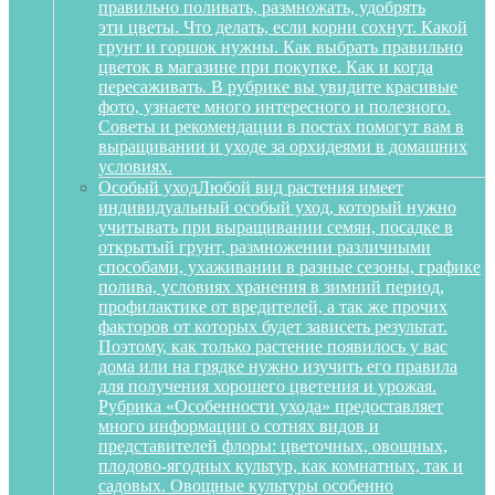
правильно поливать, размножать, удобрять
эти цветы. Что делать, если корни сохнут. Какой
грунт и горшок нужны. Как выбрать правильно
цветок в магазине при покупке. Как и когда
пересаживать. В рубрике вы увидите красивые
фото, узнаете много интересного и полезного.
Советы и рекомендации в постах помогут вам в
выращивании и уходе за орхидеями в домашних
условиях.
Особый уход
Любой вид растения имеет
индивидуальный особый уход, который нужно
учитывать при выращивании семян, посадке в
открытый грунт, размножении различными
способами, ухаживании в разные сезоны, графике
полива, условиях хранения в зимний период,
профилактике от вредителей, а так же прочих
факторов от которых будет зависеть результат.
Поэтому, как только растение появилось у вас
дома или на грядке нужно изучить его правила
для получения хорошего цветения и урожая.
Рубрика «Особенности ухода» предоставляет
много информации о сотнях видов и
представителей флоры: цветочных, овощных,
плодово-ягодных культур, как комнатных, так и
садовых. Овощные культуры особенно