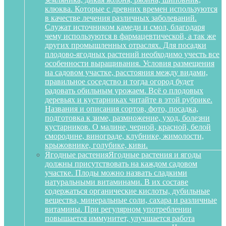
клюква. Которые с древних времен используются
в качестве лечения различных заболеваний.
Служат источником камеди и смол, благодаря
чему используются в фармацевтической, а так же
других промышленных отраслях. Для посадки
плодово-ягодных растений необходимо учесть все
особенности выращивания. Условия размещения
на садовом участке, расстояния между видами,
правильное соседство и тогда огород будет
радовать обильным урожаем. Всё о плодовых
деревьях и кустарниках читайте в этой рубрике.
Названия и описания сортов, фото, посадка,
подготовка к зиме, размножение, уход, болезни
кустарников. О малине, черной, красной, белой
смородине, винограде, клубнике, жимолости,
крыжовнике, голубике, киви.
Ягодные растения
Ягодные растения и ягоды
должны присутствовать на каждом садовом
участке. Плоды можно назвать сладкими
натуральными витаминами. В их составе
содержаться органические кислоты, дубильные
вещества, минеральные соли, сахара и различные
витамины. При регулярном употреблении
повышается иммунитет, улучшается работа