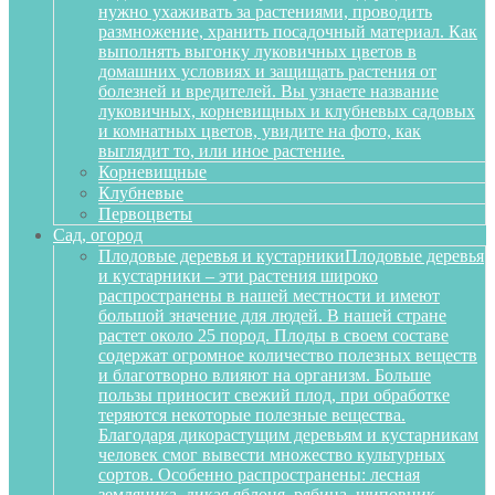
нужно ухаживать за растениями, проводить
размножение, хранить посадочный материал. Как
выполнять выгонку луковичных цветов в
домашних условиях и защищать растения от
болезней и вредителей. Вы узнаете название
луковичных, корневищных и клубневых садовых
и комнатных цветов, увидите на фото, как
выглядит то, или иное растение.
Корневищные
Клубневые
Первоцветы
Сад, огород
Плодовые деревья и кустарники
Плодовые деревья
и кустарники – эти растения широко
распространены в нашей местности и имеют
большой значение для людей. В нашей стране
растет около 25 пород. Плоды в своем составе
содержат огромное количество полезных веществ
и благотворно влияют на организм. Больше
пользы приносит свежий плод, при обработке
теряются некоторые полезные вещества.
Благодаря дикорастущим деревьям и кустарникам
человек смог вывести множество культурных
сортов. Особенно распространены: лесная
земляника, дикая яблоня, рябина, шиповник,