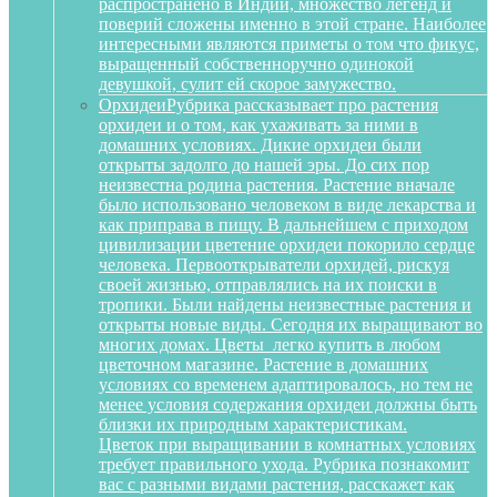
распространено в Индии, множество легенд и
поверий сложены именно в этой стране. Наиболее
интересными являются приметы о том что фикус,
выращенный собственноручно одинокой
девушкой, сулит ей скорое замужество.
Орхидеи
Рубрика рассказывает про растения
орхидеи и о том, как ухаживать за ними в
домашних условиях. Дикие орхидеи были
открыты задолго до нашей эры. До сих пор
неизвестна родина растения. Растение вначале
было использовано человеком в виде лекарства и
как приправа в пищу. В дальнейшем с приходом
цивилизации цветение орхидеи покорило сердце
человека. Первооткрыватели орхидей, рискуя
своей жизнью, отправлялись на их поиски в
тропики. Были найдены неизвестные растения и
открыты новые виды. Сегодня их выращивают во
многих домах. Цветы легко купить в любом
цветочном магазине. Растение в домашних
условиях со временем адаптировалось, но тем не
менее условия содержания орхидеи должны быть
близки их природным характеристикам.
Цветок при выращивании в комнатных условиях
требует правильного ухода. Рубрика познакомит
вас с разными видами растения, расскажет как