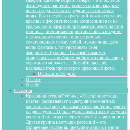
галереи. Цветочная фото галерея – это более 20
фото одного растения разных сортов, ракурсов,
времен года. Имеются редкие, экзотические
виды. Взяв несколько растений можно составить
красивые флористические композиции как на
грядке, так и оформив прекрасный букет на стол
или праздничное мероприятие. Собрав воедино
цветы одного оттенка или же разных,
сочетающихся между собой, нужно лишь дать
волю фантазии, почувствовать себя
флористом. Рубрика “Галерея” поможет
определиться с выбором любимого цветка среди
огромного множества. Листайте дальше,
наслаждайтесь просмотром красочных фото.
Цветы в моём доме
О сайте
О себе
Растения
Красивоцветущие
Рубрика «Красивоцветущие
цветы» рассказывает о цветущих комнатных
растениях. Цветущие комнатные растения делятся
на две группы. Одна группа комнатных цветущих
растений никогда не теряет своей декоративности.
Другая группа цветущих растений – это
горшечные растения, цветущие лишь в период