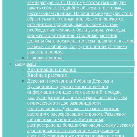
температуре +2 С. Поэтому готовиться следует
начать сейчас. Подробно об этом, и не только,
рассказывается ниже. На овощные культуры стоит
обратить много внимания, ведь они являются
источником здоровья, имея в своем составе
необходимые человеку белки, жиры, углеводы,
множество витаминов. Овощные растения
должны быть посажены по всем правилам, а самое
главное с любовью, тогда, они принесут только
радость и пользу.
Садовая техника
Ландшафт
Альпинарии и рокарии
Хвойные растения
Деревья и кустарники
Рубрика Деревья и
Кустарники содержит много полезной
информации о видах этих растений, посадке,
уходе, подготовке к зиме. Немногие знают, чем
отличаются эти две разновидности
растительности. Деревья – это многолетние
растения с одеревеневшим стволом. Разделяют
лиственные и хвойные. Лиственные
распространены больше благодаря своему легкому
адаптированию к изменениям окружающей
среды. Кустарники же ствола не имеют, ветви