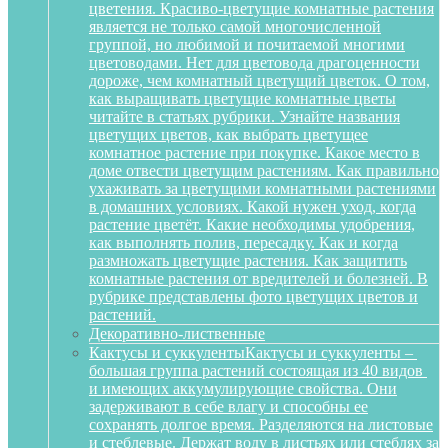
цветения. Красиво-цветущие комнатные растения
является не только самой многочисленной
группой, но любимой и почитаемой многими
цветоводами. Нет для цветовода драгоценности
дороже, чем комнатный цветущий цветок. О том,
как выращивать цветущие комнатные цветы
читайте в статьях рубрики. Узнайте названия
цветущих цветов, как выбрать цветущее
комнатное растение при покупке. Какое место в
доме отвести цветущим растениям. Как правильно
ухаживать за цветущими комнатными растениями
в домашних условиях. Какой нужен уход, когда
растение цветёт. Какие необходимы удобрения,
как выполнять полив, пересадку. Как и когда
размножать цветущие растения. Как защитить
комнатные растения от вредителей и болезней. В
рубрике представлены фото цветущих цветов и
растений.
Декоративно-лиственные
Кактусы и суккуленты
Кактусы и суккуленты –
большая группа растений состоящая из 40 видов
и имеющих аккумулирующие свойства. Они
задерживают в себе влагу и способны ее
сохранять долгое время. Разделяются на листовые
и стеблевые. Держат воду в листьях или стеблях за