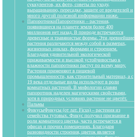
суккулентов, их фото, советы по уходу,
выращиванию, пересадке, защите от вредителей и
много другой полезной информации ниже.
Папоротники
Папоротники – растения,
появившиеся на планете земля более 400
миллионов нет назад. В природе встречаются
древесные и травянистые формы. Эти древнейшие
растения различаются между собой в размерах,
жизненных циклах, формами и строением.
Благодаря удивительной экологической
приживаемости и высокой устойчивостью к
влажности папоротники растут по всему миру.
Растения применяют в пищевой
промышленности, как строительный материал, а с
19 века отдельные виды используют в роли
комнатных растений. В мифологии славян
папоротник наделен магическими свойствами,
хотя в природных условиях растение не цветёт.
Пальмы
Фикусы
Фикусы (от лат. Ficus) – растения из
семейства тутовых. Фикус получил признание в
роли комнатного цветка, часто встречается в
офисах и прочих помещениях. Благодаря
разновидности строения, цветок является