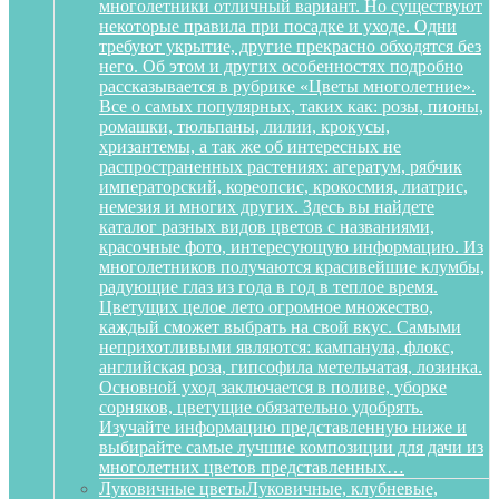
многолетники отличный вариант. Но существуют
некоторые правила при посадке и уходе. Одни
требуют укрытие, другие прекрасно обходятся без
него. Об этом и других особенностях подробно
рассказывается в рубрике «Цветы многолетние».
Все о самых популярных, таких как: розы, пионы,
ромашки, тюльпаны, лилии, крокусы,
хризантемы, а так же об интересных не
распространенных растениях: агератум, рябчик
императорский, кореопсис, крокосмия, лиатрис,
немезия и многих других. Здесь вы найдете
каталог разных видов цветов с названиями,
красочные фото, интересующую информацию. Из
многолетников получаются красивейшие клумбы,
радующие глаз из года в год в теплое время.
Цветущих целое лето огромное множество,
каждый сможет выбрать на свой вкус. Самыми
неприхотливыми являются: кампанула, флокс,
английская роза, гипсофила метельчатая, лозинка.
Основной уход заключается в поливе, уборке
сорняков, цветущие обязательно удобрять.
Изучайте информацию представленную ниже и
выбирайте самые лучшие композиции для дачи из
многолетних цветов представленных…
Луковичные цветы
Луковичные, клубневые,