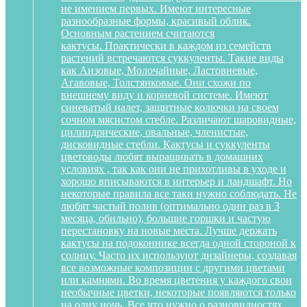
не имением первых. Имеют интересные
разнообразные формы, красивый облик.
Основным растением считаются
кактусы. Практически в каждом из семейств
растений встречаются суккуленты. Такие виды
как Аизовые, Молочайные, Ластовневые,
Агавовые, Толстянковые. Они схожи по
внешнему виду и корневой системе. Имеют
синеватый налет, защитные колючки на своем
сочном мясистом стебле. Различают шаровидные,
цилиндрические, овальные, членистые,
дисковидные стебли. Кактусы и суккуленты
цветоводы любят выращивать в домашних
условиях , так как они не прихотливы в уходе и
хорошо вписываются в интерьер и ландшафт. Но
некоторые правила все таки нужно соблюдать. Не
любят частый полив (оптимально один раз в 3
месяца, обильно), большие горшки и частую
перестановку на новые места. Лучше держать
кактусы на подоконнике всегда одной стороной к
солнцу. Часто их используют дизайнеры, создавая
все возможные композиции с другими цветами
или камнями. Во время цветения у каждого свои
необычные цветки, некоторые появляются только
на одну ночь. Все что нужно о разновидностях