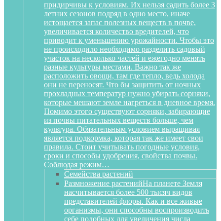
придирчивы к условиям. Их нельзя садить более 3
летних сезонов подряд в одно место, иначе
истощается запас полезных веществ в почве,
увеличивается количество вредителей, что
приводит к уменьшению урожайности. Чтобы это
не происходило необходимо разделить садовый
участок на несколько частей и ежегодно менять
разные культуры местами. Важно так же
расположить овощи, там где тепло, ведь холода
они не переносят. Что бы защитить от ночных
прохладных температур нужно убирать сорняки,
которые мешают земле нагреться в дневное время.
Помимо этого существуют сорняки, забирающие
из почвы питательных веществ больше, чем
культура. Обязательным условием выращивая
является подкормка, которая так же имеет свои
правила. Стоит учитывать погодные условия,
сроки и способы удобрения, свойства почвы.
Соблюдая режим…
Семейства растений
Размножение растений
На планете Земля
насчитывается более 500 тысяч видов
представителей флоры. Как и все живые
организмы, они способны воспроизводить
себе подобных для увеличения числа