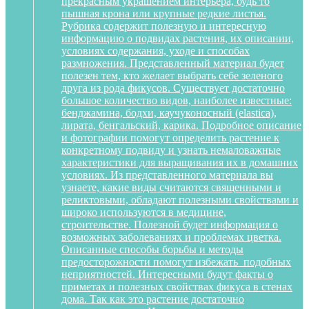
прекрасным украшением интерьера, будь то
пышная крона или крупные редкие листья.
Рубрика содержит полезную и интересную
информацию о подвидах растения, их описании,
условиях содержания, уходе и способах
размножения. Представленный материал будет
полезен тем, кто желает выбрать себе зеленого
друга из рода фикусов. Существует достаточно
большое количество видов, наиболее известные:
бенджамина, бодхи, каучуконосный (elastica),
лирата, бенгальский, карика. Подробное описание
и фотографии помогут определить растение к
конкретному подвиду и узнать немаловажные
характеристики для выращивания их в домашних
условиях. Из представленного материала вы
узнаете, какие виды считаются священными и
реликтовыми, обладают полезными свойствами и
широко используются в медицине,
строительстве. Полезной будет информация о
возможных заболеваниях и проблемах цветка.
Описанные способы борьбы и методы
предосторожности помогут избежать подобных
неприятностей. Интересными будут факты о
приметах и полезных свойствах фикуса в стенах
дома. Так как это растение достаточно