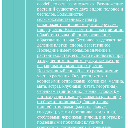
особей, то есть размножаться. Размножение
растений существует двух видов: половое и
бесполое. Большинство
сельскохозяйственных культур
размножаются половым путем через семя,
плод, цветок. Включает этапы: расцветание,
обработка пыльцой, оплодотворение,
образование плода. Бесполое разделяют на:
деление клетки, споры, вегетативное.
Последние имеет большое значение в
растениеводстве, его часто используют при
затрудненном половом пути, а так же при
выращивании комнатных цветов.
Вегетативный способ – это размножение
частью растения. Осуществляется: •
корневыми: отпрысками (облепиха, малина,
мята, астра), клубнями (батат, георгины),
черенками (шиповник, герань, флоксы); •
листом (стрептокарпус, каланхоэ, лилия); •
стеблями: прививкой (яблоня, слива,
вишня), отводками (малина, фикус,
гвоздика), усами (костяника, земляника),
стеблевыми черенками (плющ, виноград); •
подземными побегами: клубнями
(картофель, топинамбур), луковицами