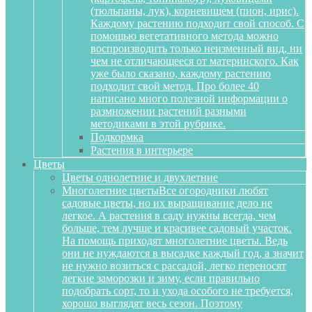
(тюльпаны, лук), корневищем (пион, ирис).
Каждому растению подходит свой способ. С
помощью вегетативного метода можно
воспроизводить только неизменный вид, ни
чем не отличающееся от материнского. Как
уже было сказано, каждому растению
подходит свой метод. Про более 40
написано много полезной информации о
размножении растений разными
методиками в этой рубрике.
Подкормка
Растения в интерьере
Цветы
Цветы однолетние и двухлетние
Многолетние цветы
Все огородники любят
садовые цветы, но их выращивание дело не
легкое. А растения в саду нужны всегда, чем
больше, тем лучше и красивее садовый участок.
На помощь приходят многолетние цветы. Ведь
они не нуждаются в высадке каждый год, а значит
не нужно возиться с рассадой, легко переносят
легкие заморозки и зиму, если правильно
подобрать сорт, то и ухода особого не требуется,
хорошо выглядят весь сезон. Поэтому