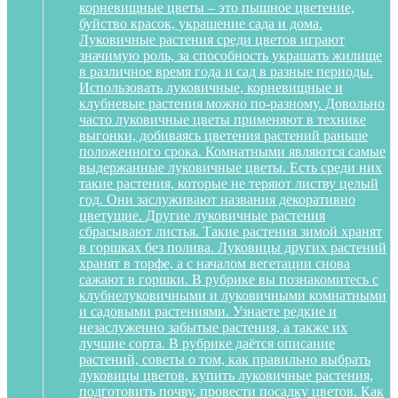
корневищные цветы – это пышное цветение,
буйство красок, украшение сада и дома.
Луковичные растения среди цветов играют
значимую роль, за способность украшать жилище
в различное время года и сад в разные периоды.
Использовать луковичные, корневищные и
клубневые растения можно по-разному. Довольно
часто луковичные цветы применяют в технике
выгонки, добиваясь цветения растений раньше
положенного срока. Комнатными являются самые
выдержанные луковичные цветы. Есть среди них
такие растения, которые не теряют листву целый
год. Они заслуживают названия декоративно
цветущие. Другие луковичные растения
сбрасывают листья. Такие растения зимой хранят
в горшках без полива. Луковицы других растений
хранят в торфе, а с началом вегетации снова
сажают в горшки. В рубрике вы познакомитесь с
клубнелуковичными и луковичными комнатными
и садовыми растениями. Узнаете редкие и
незаслуженно забытые растения, а также их
лучшие сорта. В рубрике даётся описание
растений, советы о том, как правильно выбрать
луковицы цветов, купить луковичные растения,
подготовить почву, провести посадку цветов. Как