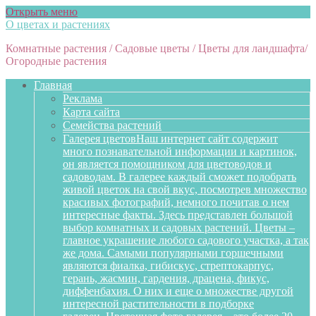
Открыть меню
О цветах и растениях
Комнатные растения / Садовые цветы / Цветы для ландшафта/
Огородные растения
Главная
Реклама
Карта сайта
Семейства растений
Галерея цветов
Наш интернет сайт содержит
много познавательной информации и картинок,
он является помощником для цветоводов и
садоводам. В галерее каждый сможет подобрать
живой цветок на свой вкус, посмотрев множество
красивых фотографий, немного почитав о нем
интересные факты. Здесь представлен большой
выбор комнатных и садовых растений. Цветы –
главное украшение любого садового участка, а так
же дома. Самыми популярными горшечными
являются фиалка, гибискус, стрептокарпус,
герань, жасмин, гардения, драцена, фикус,
диффенбахия. О них и еще о множестве другой
интересной растительности в подборке