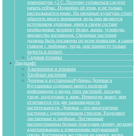
температуре +2 С. Поэтому готовиться следует
начать сейчас. Подробно об этом, и не только,
рассказывается ниже. На овощные культуры стоит
обратить много внимания, ведь они являются
источником здоровья, имея в своем составе
необходимые человеку белки, жиры, углеводы,
множество витаминов. Овощные растения
должны быть посажены по всем правилам, а самое
главное с любовью, тогда, они принесут только
радость и пользу.
Садовая техника
Ландшафт
Альпинарии и рокарии
Хвойные растения
Деревья и кустарники
Рубрика Деревья и
Кустарники содержит много полезной
информации о видах этих растений, посадке,
уходе, подготовке к зиме. Немногие знают, чем
отличаются эти две разновидности
растительности. Деревья – это многолетние
растения с одеревеневшим стволом. Разделяют
лиственные и хвойные. Лиственные
распространены больше благодаря своему легкому
адаптированию к изменениям окружающей
среды. Кустарники же ствола не имеют, ветви