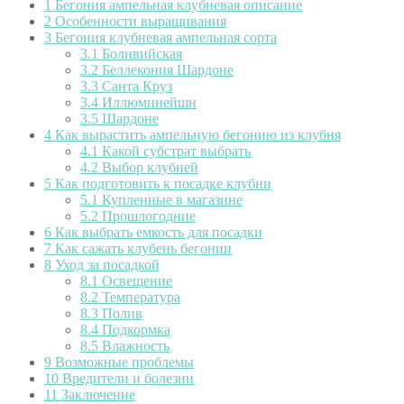
1
Бегония ампельная клубневая описание
2
Особенности выращивания
3
Бегония клубневая ампельная сорта
3.1
Боливийская
3.2
Беллекония Шардоне
3.3
Санта Круз
3.4
Иллюминейшн
3.5
Шардоне
4
Как вырастить ампельную бегонию из клубня
4.1
Какой субстрат выбрать
4.2
Выбор клубней
5
Как подготовить к посадке клубни
5.1
Купленные в магазине
5.2
Прошлогодние
6
Как выбрать емкость для посадки
7
Как сажать клубень бегонии
8
Уход за посадкой
8.1
Освещение
8.2
Температура
8.3
Полив
8.4
Подкормка
8.5
Влажность
9
Возможные проблемы
10
Вредители и болезни
11
Заключение