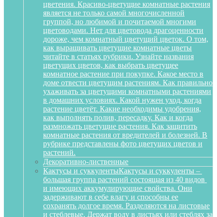
цветения. Красиво-цветущие комнатные растения
является не только самой многочисленной
группой, но любимой и почитаемой многими
цветоводами. Нет для цветовода драгоценности
дороже, чем комнатный цветущий цветок. О том,
как выращивать цветущие комнатные цветы
читайте в статьях рубрики. Узнайте названия
цветущих цветов, как выбрать цветущее
комнатное растение при покупке. Какое место в
доме отвести цветущим растениям. Как правильно
ухаживать за цветущими комнатными растениями
в домашних условиях. Какой нужен уход, когда
растение цветёт. Какие необходимы удобрения,
как выполнять полив, пересадку. Как и когда
размножать цветущие растения. Как защитить
комнатные растения от вредителей и болезней. В
рубрике представлены фото цветущих цветов и
растений.
Декоративно-лиственные
Кактусы и суккуленты
Кактусы и суккуленты –
большая группа растений состоящая из 40 видов
и имеющих аккумулирующие свойства. Они
задерживают в себе влагу и способны ее
сохранять долгое время. Разделяются на листовые
и стеблевые. Держат воду в листьях или стеблях за