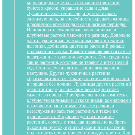
корневищные цветы – это пышное цветение,
буйство красок, украшение сада и дома.
Луковичные растения среди цветов играют
значимую роль, за способность украшать жилище
в различное время года и сад в разные периоды.
Использовать луковичные, корневищные и
клубневые растения можно по-разному. Довольно
часто луковичные цветы применяют в технике
выгонки, добиваясь цветения растений раньше
положенного срока. Комнатными являются самые
выдержанные луковичные цветы. Есть среди них
такие растения, которые не теряют листву целый
год. Они заслуживают названия декоративно
цветущие. Другие луковичные растения
сбрасывают листья. Такие растения зимой хранят
в горшках без полива. Луковицы других растений
хранят в торфе, а с началом вегетации снова
сажают в горшки. В рубрике вы познакомитесь с
клубнелуковичными и луковичными комнатными
и садовыми растениями. Узнаете редкие и
незаслуженно забытые растения, а также их
лучшие сорта. В рубрике даётся описание
растений, советы о том, как правильно выбрать
луковицы цветов, купить луковичные растения,
подготовить почву, провести посадку цветов. Как