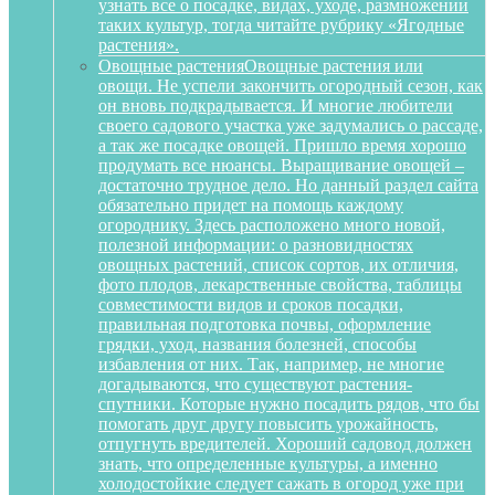
узнать все о посадке, видах, уходе, размножении
таких культур, тогда читайте рубрику «Ягодные
растения».
Овощные растения
Овощные растения или
овощи. Не успели закончить огородный сезон, как
он вновь подкрадывается. И многие любители
своего садового участка уже задумались о рассаде,
а так же посадке овощей. Пришло время хорошо
продумать все нюансы. Выращивание овощей –
достаточно трудное дело. Но данный раздел сайта
обязательно придет на помощь каждому
огороднику. Здесь расположено много новой,
полезной информации: о разновидностях
овощных растений, список сортов, их отличия,
фото плодов, лекарственные свойства, таблицы
совместимости видов и сроков посадки,
правильная подготовка почвы, оформление
грядки, уход, названия болезней, способы
избавления от них. Так, например, не многие
догадываются, что существуют растения-
спутники. Которые нужно посадить рядов, что бы
помогать друг другу повысить урожайность,
отпугнуть вредителей. Хороший садовод должен
знать, что определенные культуры, а именно
холодостойкие следует сажать в огород уже при