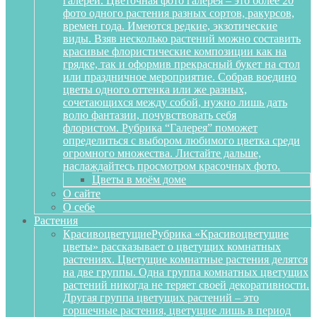
галереи. Цветочная фото галерея – это более 20
фото одного растения разных сортов, ракурсов,
времен года. Имеются редкие, экзотические
виды. Взяв несколько растений можно составить
красивые флористические композиции как на
грядке, так и оформив прекрасный букет на стол
или праздничное мероприятие. Собрав воедино
цветы одного оттенка или же разных,
сочетающихся между собой, нужно лишь дать
волю фантазии, почувствовать себя
флористом. Рубрика “Галерея” поможет
определиться с выбором любимого цветка среди
огромного множества. Листайте дальше,
наслаждайтесь просмотром красочных фото.
Цветы в моём доме
О сайте
О себе
Растения
Красивоцветущие
Рубрика «Красивоцветущие
цветы» рассказывает о цветущих комнатных
растениях. Цветущие комнатные растения делятся
на две группы. Одна группа комнатных цветущих
растений никогда не теряет своей декоративности.
Другая группа цветущих растений – это
горшечные растения, цветущие лишь в период