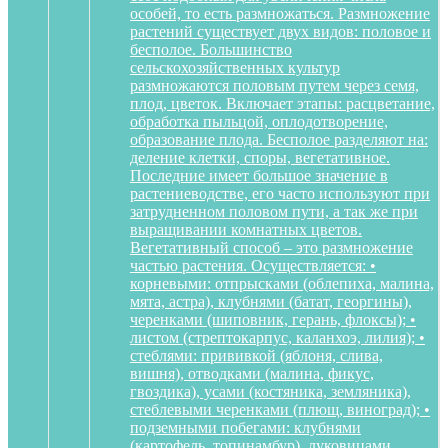
особей, то есть размножаться. Размножение
растений существует двух видов: половое и
бесполое. Большинство
сельскохозяйственных культур
размножаются половым путем через семя,
плод, цветок. Включает этапы: расцветание,
обработка пыльцой, оплодотворение,
образование плода. Бесполое разделяют на:
деление клетки, споры, вегетативное.
Последние имеет большое значение в
растениеводстве, его часто используют при
затрудненном половом пути, а так же при
выращивании комнатных цветов.
Вегетативный способ – это размножение
частью растения. Осуществляется: •
корневыми: отпрысками (облепиха, малина,
мята, астра), клубнями (батат, георгины),
черенками (шиповник, герань, флоксы); •
листом (стрептокарпус, каланхоэ, лилия); •
стеблями: прививкой (яблоня, слива,
вишня), отводками (малина, фикус,
гвоздика), усами (костяника, земляника),
стеблевыми черенками (плющ, виноград); •
подземными побегами: клубнями
(картофель, топинамбур), луковицами