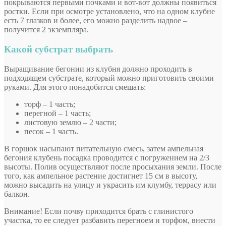
покрываются первыми почками и вот-вот должны появиться
ростки. Если при осмотре установлено, что на одном клубне
есть 7 глазков и более, его можно разделить надвое –
получится 2 экземпляра.
Какой субстрат выбрать
Выращивание бегонии из клубня должно проходить в
подходящем субстрате, который можно приготовить своими
руками. Для этого понадобится смешать:
торф – 1 часть;
перегной – 1 часть;
листовую землю – 2 части;
песок – 1 часть.
В горшок насыпают питательную смесь, затем ампельная
бегония клубень посадка проводится с погружением на 2/3
высоты. Полив осуществляют после просыхания земли. После
того, как ампельное растение достигнет 15 см в высоту,
можно высадить на улицу и украсить им клумбу, террасу или
балкон.
Внимание! Если почву приходится брать с глинистого
участка, то ее следует разбавить перегноем и торфом, внести