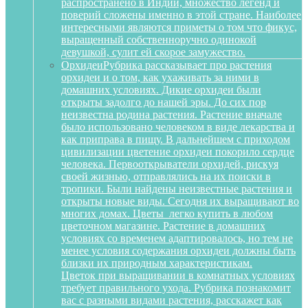
распространено в Индии, множество легенд и
поверий сложены именно в этой стране. Наиболее
интересными являются приметы о том что фикус,
выращенный собственноручно одинокой
девушкой, сулит ей скорое замужество.
Орхидеи
Рубрика рассказывает про растения
орхидеи и о том, как ухаживать за ними в
домашних условиях. Дикие орхидеи были
открыты задолго до нашей эры. До сих пор
неизвестна родина растения. Растение вначале
было использовано человеком в виде лекарства и
как приправа в пищу. В дальнейшем с приходом
цивилизации цветение орхидеи покорило сердце
человека. Первооткрыватели орхидей, рискуя
своей жизнью, отправлялись на их поиски в
тропики. Были найдены неизвестные растения и
открыты новые виды. Сегодня их выращивают во
многих домах. Цветы легко купить в любом
цветочном магазине. Растение в домашних
условиях со временем адаптировалось, но тем не
менее условия содержания орхидеи должны быть
близки их природным характеристикам.
Цветок при выращивании в комнатных условиях
требует правильного ухода. Рубрика познакомит
вас с разными видами растения, расскажет как