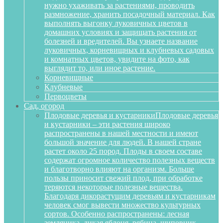
нужно ухаживать за растениями, проводить
размножение, хранить посадочный материал. Как
выполнять выгонку луковичных цветов в
домашних условиях и защищать растения от
болезней и вредителей. Вы узнаете название
луковичных, корневищных и клубневых садовых
и комнатных цветов, увидите на фото, как
выглядит то, или иное растение.
Корневищные
Клубневые
Первоцветы
Сад, огород
Плодовые деревья и кустарники
Плодовые деревья
и кустарники – эти растения широко
распространены в нашей местности и имеют
большой значение для людей. В нашей стране
растет около 25 пород. Плоды в своем составе
содержат огромное количество полезных веществ
и благотворно влияют на организм. Больше
пользы приносит свежий плод, при обработке
теряются некоторые полезные вещества.
Благодаря дикорастущим деревьям и кустарникам
человек смог вывести множество культурных
сортов. Особенно распространены: лесная
земляника, дикая яблоня, рябина, шиповник,