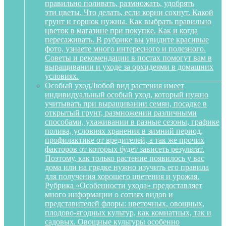
правильно поливать, размножать, удобрять
эти цветы. Что делать, если корни сохнут. Какой
грунт и горшок нужны. Как выбрать правильно
цветок в магазине при покупке. Как и когда
пересаживать. В рубрике вы увидите красивые
фото, узнаете много интересного и полезного.
Советы и рекомендации в постах помогут вам в
выращивании и уходе за орхидеями в домашних
условиях.
Особый уход
Любой вид растения имеет
индивидуальный особый уход, который нужно
учитывать при выращивании семян, посадке в
открытый грунт, размножении различными
способами, ухаживании в разные сезоны, графике
полива, условиях хранения в зимний период,
профилактике от вредителей, а так же прочих
факторов от которых будет зависеть результат.
Поэтому, как только растение появилось у вас
дома или на грядке нужно изучить его правила
для получения хорошего цветения и урожая.
Рубрика «Особенности ухода» предоставляет
много информации о сотнях видов и
представителей флоры: цветочных, овощных,
плодово-ягодных культур, как комнатных, так и
садовых. Овощные культуры особенно