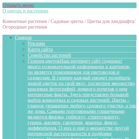
Открыть меню
О цветах и растениях
Комнатные растения / Садовые цветы / Цветы для ландшафта/
Огородные растения
Главная
Реклама
Карта сайта
Семейства растений
Галерея цветов
Наш интернет сайт содержит
много познавательной информации и картинок,
он является помощником для цветоводов и
садоводам. В галерее каждый сможет подобрать
живой цветок на свой вкус, посмотрев множество
красивых фотографий, немного почитав о нем
интересные факты. Здесь представлен большой
выбор комнатных и садовых растений. Цветы –
главное украшение любого садового участка, а так
же дома. Самыми популярными горшечными
являются фиалка, гибискус, стрептокарпус,
герань, жасмин, гардения, драцена, фикус,
диффенбахия. О них и еще о множестве другой
интересной растительности в подборке