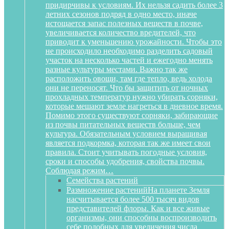
придирчивы к условиям. Их нельзя садить более 3
летних сезонов подряд в одно место, иначе
истощается запас полезных веществ в почве,
увеличивается количество вредителей, что
приводит к уменьшению урожайности. Чтобы это
не происходило необходимо разделить садовый
участок на несколько частей и ежегодно менять
разные культуры местами. Важно так же
расположить овощи, там где тепло, ведь холода
они не переносят. Что бы защитить от ночных
прохладных температур нужно убирать сорняки,
которые мешают земле нагреться в дневное время.
Помимо этого существуют сорняки, забирающие
из почвы питательных веществ больше, чем
культура. Обязательным условием выращивая
является подкормка, которая так же имеет свои
правила. Стоит учитывать погодные условия,
сроки и способы удобрения, свойства почвы.
Соблюдая режим…
Семейства растений
Размножение растений
На планете Земля
насчитывается более 500 тысяч видов
представителей флоры. Как и все живые
организмы, они способны воспроизводить
себе подобных для увеличения числа