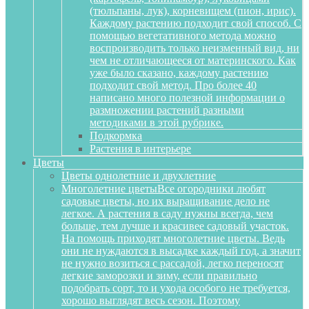
(тюльпаны, лук), корневищем (пион, ирис).
Каждому растению подходит свой способ. С
помощью вегетативного метода можно
воспроизводить только неизменный вид, ни
чем не отличающееся от материнского. Как
уже было сказано, каждому растению
подходит свой метод. Про более 40
написано много полезной информации о
размножении растений разными
методиками в этой рубрике.
Подкормка
Растения в интерьере
Цветы
Цветы однолетние и двухлетние
Многолетние цветы
Все огородники любят
садовые цветы, но их выращивание дело не
легкое. А растения в саду нужны всегда, чем
больше, тем лучше и красивее садовый участок.
На помощь приходят многолетние цветы. Ведь
они не нуждаются в высадке каждый год, а значит
не нужно возиться с рассадой, легко переносят
легкие заморозки и зиму, если правильно
подобрать сорт, то и ухода особого не требуется,
хорошо выглядят весь сезон. Поэтому