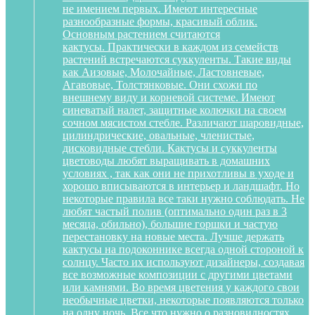
не имением первых. Имеют интересные
разнообразные формы, красивый облик.
Основным растением считаются
кактусы. Практически в каждом из семейств
растений встречаются суккуленты. Такие виды
как Аизовые, Молочайные, Ластовневые,
Агавовые, Толстянковые. Они схожи по
внешнему виду и корневой системе. Имеют
синеватый налет, защитные колючки на своем
сочном мясистом стебле. Различают шаровидные,
цилиндрические, овальные, членистые,
дисковидные стебли. Кактусы и суккуленты
цветоводы любят выращивать в домашних
условиях , так как они не прихотливы в уходе и
хорошо вписываются в интерьер и ландшафт. Но
некоторые правила все таки нужно соблюдать. Не
любят частый полив (оптимально один раз в 3
месяца, обильно), большие горшки и частую
перестановку на новые места. Лучше держать
кактусы на подоконнике всегда одной стороной к
солнцу. Часто их используют дизайнеры, создавая
все возможные композиции с другими цветами
или камнями. Во время цветения у каждого свои
необычные цветки, некоторые появляются только
на одну ночь. Все что нужно о разновидностях