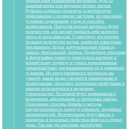
прекрасным украшением интерьера, будь то
пышная крона или крупные редкие листья.
Рубрика содержит полезную и интересную
информацию о подвидах растения, их описании,
условиях содержания, уходе и способах
размножения. Представленный материал будет
полезен тем, кто желает выбрать себе зеленого
друга из рода фикусов. Существует достаточно
большое количество видов, наиболее известные:
бенджамина, бодхи, каучуконосный (elastica),
лирата, бенгальский, карика. Подробное описание
и фотографии помогут определить растение к
конкретному подвиду и узнать немаловажные
характеристики для выращивания их в домашних
условиях. Из представленного материала вы
узнаете, какие виды считаются священными и
реликтовыми, обладают полезными свойствами и
широко используются в медицине,
строительстве. Полезной будет информация о
возможных заболеваниях и проблемах цветка.
Описанные способы борьбы и методы
предосторожности помогут избежать подобных
неприятностей. Интересными будут факты о
приметах и полезных свойствах фикуса в стенах
дома. Так как это растение достаточно