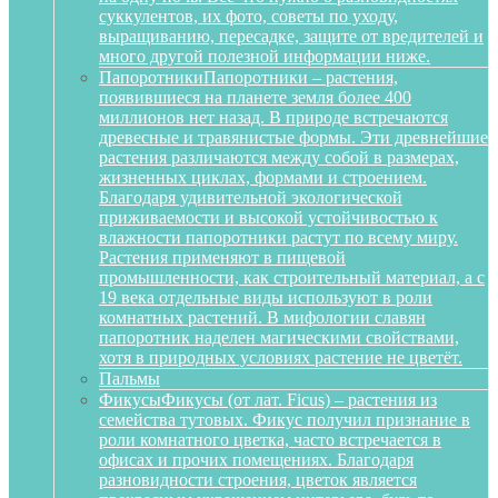
суккулентов, их фото, советы по уходу,
выращиванию, пересадке, защите от вредителей и
много другой полезной информации ниже.
Папоротники
Папоротники – растения,
появившиеся на планете земля более 400
миллионов нет назад. В природе встречаются
древесные и травянистые формы. Эти древнейшие
растения различаются между собой в размерах,
жизненных циклах, формами и строением.
Благодаря удивительной экологической
приживаемости и высокой устойчивостью к
влажности папоротники растут по всему миру.
Растения применяют в пищевой
промышленности, как строительный материал, а с
19 века отдельные виды используют в роли
комнатных растений. В мифологии славян
папоротник наделен магическими свойствами,
хотя в природных условиях растение не цветёт.
Пальмы
Фикусы
Фикусы (от лат. Ficus) – растения из
семейства тутовых. Фикус получил признание в
роли комнатного цветка, часто встречается в
офисах и прочих помещениях. Благодаря
разновидности строения, цветок является