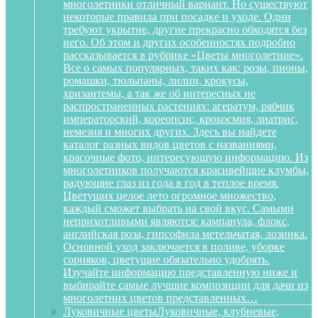
многолетники отличный вариант. Но существуют
некоторые правила при посадке и уходе. Одни
требуют укрытие, другие прекрасно обходятся без
него. Об этом и других особенностях подробно
рассказывается в рубрике «Цветы многолетние».
Все о самых популярных, таких как: розы, пионы,
ромашки, тюльпаны, лилии, крокусы,
хризантемы, а так же об интересных не
распространенных растениях: агератум, рябчик
императорский, кореопсис, крокосмия, лиатрис,
немезия и многих других. Здесь вы найдете
каталог разных видов цветов с названиями,
красочные фото, интересующую информацию. Из
многолетников получаются красивейшие клумбы,
радующие глаз из года в год в теплое время.
Цветущих целое лето огромное множество,
каждый сможет выбрать на свой вкус. Самыми
неприхотливыми являются: кампанула, флокс,
английская роза, гипсофила метельчатая, лозинка.
Основной уход заключается в поливе, уборке
сорняков, цветущие обязательно удобрять.
Изучайте информацию представленную ниже и
выбирайте самые лучшие композиции для дачи из
многолетних цветов представленных…
Луковичные цветы
Луковичные, клубневые,