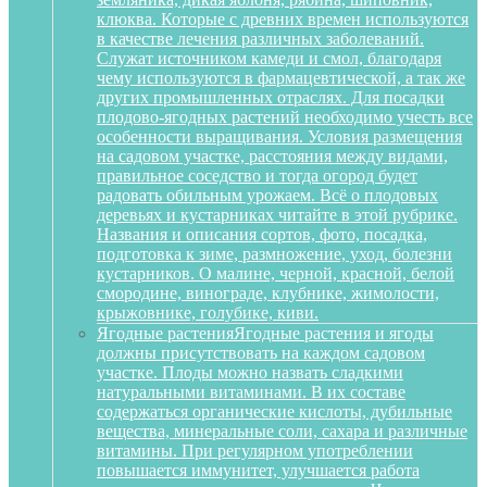
клюква. Которые с древних времен используются
в качестве лечения различных заболеваний.
Служат источником камеди и смол, благодаря
чему используются в фармацевтической, а так же
других промышленных отраслях. Для посадки
плодово-ягодных растений необходимо учесть все
особенности выращивания. Условия размещения
на садовом участке, расстояния между видами,
правильное соседство и тогда огород будет
радовать обильным урожаем. Всё о плодовых
деревьях и кустарниках читайте в этой рубрике.
Названия и описания сортов, фото, посадка,
подготовка к зиме, размножение, уход, болезни
кустарников. О малине, черной, красной, белой
смородине, винограде, клубнике, жимолости,
крыжовнике, голубике, киви.
Ягодные растения
Ягодные растения и ягоды
должны присутствовать на каждом садовом
участке. Плоды можно назвать сладкими
натуральными витаминами. В их составе
содержаться органические кислоты, дубильные
вещества, минеральные соли, сахара и различные
витамины. При регулярном употреблении
повышается иммунитет, улучшается работа