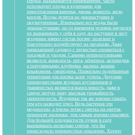
сердца, налаживается пищеварение. Часто
используют плоды в кулинарии для
приготовления варенья, джема, компота, желе,
киселя. Ягоды делятся на дикорастущие и
окультуренные. Изначально все ягоды были
дикорастущими, но со временем человек научился
их выращивать у себя в саду, но растущие в лесу
ягодники имеют состав богаче, полезнее и
благотворно воздействуют на организм. Даже
начинающий садовод с легкостью справиться с
посадкой и уходом. Самими неприхотливыми
являются: жимолость, ирга, облепиха, актинидия,
а популярными: клубника, малина, вишня,
крыжовник, смородина. Правильно подобранная
территория для посева залог успеха. Другими
преимуществами ягодных кустарников и
травянистых являются выносливость, даже в
самую лютую зиму, высокая урожайность,
скороспелость. Ягодники так же хорошо сажать,
тем кто разводит пчел. Ведь растения эти
медоносны, а пчелы летая с цветка на цветок,
переносят пылинки, тем самым хорошо опыляют.
Для большей плодовитости лучше в саду
выращивать несколько сортов, что бы
происходило перекрестное опыление. Хотите