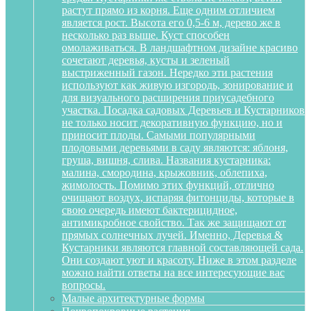
растут прямо из корня. Еще одним отличием
является рост. Высота его 0,5-6 м, дерево же в
несколько раз выше. Куст способен
омолаживаться. В ландшафтном дизайне красиво
сочетают деревья, кусты и зеленый
выстриженный газон. Нередко эти растения
используют как живую изгородь, зонирование и
для визуального расширения приусадебного
участка. Посадка садовых Деревьев и Кустарников
не только носит декоративную функцию, но и
приносит плоды. Самыми популярными
плодовыми деревьями в саду являются: яблоня,
груша, вишня, слива. Названия кустарника:
малина, смородина, крыжовник, облепиха,
жимолость. Помимо этих функций, отлично
очищают воздух, испаряя фитонциды, которые в
свою очередь имеют бактерицидное,
антимикробное свойство. Так же защищают от
прямых солнечных лучей. Именно, Деревья &
Кустарники являются главной составляющей сада.
Они создают уют и красоту. Ниже в этом разделе
можно найти ответы на все интересующие вас
вопросы.
Малые архитектурные формы