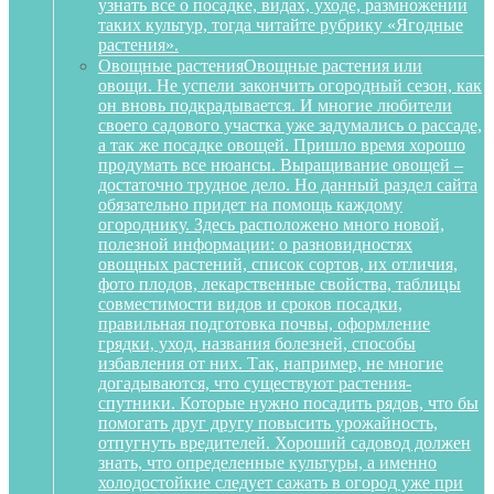
узнать все о посадке, видах, уходе, размножении
таких культур, тогда читайте рубрику «Ягодные
растения».
Овощные растения
Овощные растения или
овощи. Не успели закончить огородный сезон, как
он вновь подкрадывается. И многие любители
своего садового участка уже задумались о рассаде,
а так же посадке овощей. Пришло время хорошо
продумать все нюансы. Выращивание овощей –
достаточно трудное дело. Но данный раздел сайта
обязательно придет на помощь каждому
огороднику. Здесь расположено много новой,
полезной информации: о разновидностях
овощных растений, список сортов, их отличия,
фото плодов, лекарственные свойства, таблицы
совместимости видов и сроков посадки,
правильная подготовка почвы, оформление
грядки, уход, названия болезней, способы
избавления от них. Так, например, не многие
догадываются, что существуют растения-
спутники. Которые нужно посадить рядов, что бы
помогать друг другу повысить урожайность,
отпугнуть вредителей. Хороший садовод должен
знать, что определенные культуры, а именно
холодостойкие следует сажать в огород уже при