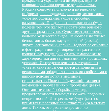
прекрасным украшением интерьера, будь то
пышная крона или крупные редкие листья.
Рубрика содержит полезную и интересную
информацию о подвидах растения, их описании,
условиях содержания, уходе и способах
размножения. Представленный материал будет
полезен тем, кто желает выбрать себе зеленого
друга из рода фикусов. Существует достаточно
большое количество видов, наиболее известные:
бенджамина, бодхи, каучуконосный (elastica),
лирата, бенгальский, карика. Подробное описание
и фотографии помогут определить растение к
конкретному подвиду и узнать немаловажные
характеристики для выращивания их в домашних
условиях. Из представленного материала вы
узнаете, какие виды считаются священными и
реликтовыми, обладают полезными свойствами и
широко используются в медицине,
строительстве. Полезной будет информация о
возможных заболеваниях и проблемах цветка.
Описанные способы борьбы и методы
предосторожности помогут избежать подобных
неприятностей. Интересными будут факты о
приметах и полезных свойствах фикуса в стенах
дома. Так как это растение достаточно