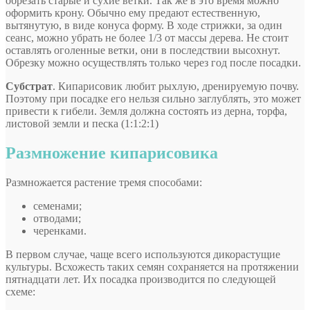
обрезать старые и сухие ветки. Так же в это время можно
оформить крону. Обычно ему предают естественную,
вытянутую, в виде конуса форму. В ходе стрижки, за один
сеанс, можно убрать не более 1/3 от массы дерева. Не стоит
оставлять оголенные ветки, они в последствии высохнут.
Обрезку можно осуществлять только через год после посадки.
Субстрат
. Кипарисовик любит рыхлую, дренируемую почву.
Поэтому при посадке его нельзя сильно заглублять, это может
привести к гибели. Земля должна состоять из дерна, торфа,
листовой земли и песка (1:1:2:1)
Размножение кипарисовика
Размножается растение тремя способами:
семенами;
отводами;
черенками.
В первом случае, чаще всего используются дикорастущие
культуры. Всхожесть таких семян сохраняется на протяжении
пятнадцати лет. Их посадка производится по следующей
схеме: