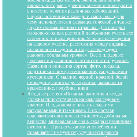
клюква. Которые с древних времен используются
в качестве лечения различных заболеваний.
Служат источником камеди и смол, благодаря
чему используются в фармацевтической, а так же
других промышленных отраслях. Для посадки
плодово-ягодных растений необходимо учесть все
особенности выращивания. Условия размещения
на садовом участке, расстояния между видами,
правильное соседство и тогда огород будет
радовать обильным урожаем. Всё о плодовых
деревьях и кустарниках читайте в этой рубрике.
Названия и описания сортов, фото, посадка,
подготовка к зиме, размножение, уход, болезни
кустарников. О малине, черной, красной, белой
смородине, винограде, клубнике, жимолости,
крыжовнике, голубике, киви.
Ягодные растения
Ягодные растения и ягоды
должны присутствовать на каждом садовом
участке. Плоды можно назвать сладкими
натуральными витаминами. В их составе
содержаться органические кислоты, дубильные
вещества, минеральные соли, сахара и различные
витамины. При регулярном употреблении
повышается иммунитет, улучшается работа