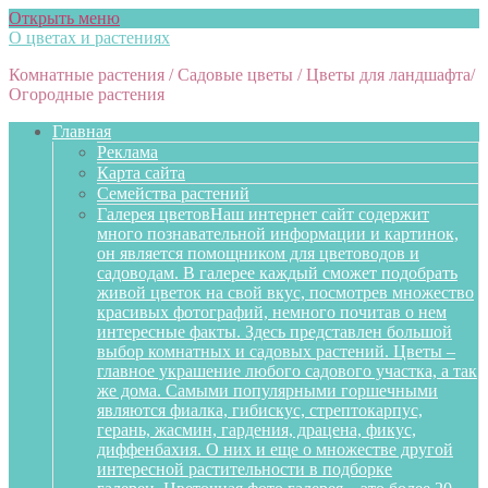
Открыть меню
О цветах и растениях
Комнатные растения / Садовые цветы / Цветы для ландшафта/
Огородные растения
Главная
Реклама
Карта сайта
Семейства растений
Галерея цветов
Наш интернет сайт содержит
много познавательной информации и картинок,
он является помощником для цветоводов и
садоводам. В галерее каждый сможет подобрать
живой цветок на свой вкус, посмотрев множество
красивых фотографий, немного почитав о нем
интересные факты. Здесь представлен большой
выбор комнатных и садовых растений. Цветы –
главное украшение любого садового участка, а так
же дома. Самыми популярными горшечными
являются фиалка, гибискус, стрептокарпус,
герань, жасмин, гардения, драцена, фикус,
диффенбахия. О них и еще о множестве другой
интересной растительности в подборке