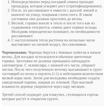
Непосредственно перед посадкой семена проходят
процедуру, которая ускоряет рост (стратифицирование).
После, их рассаживают в емкости с рыхлой землей и
выносят на улицу, покрывая слоем снега. В таком
состоянии они должны простоять до весны.
Весной, горшки вносят в тепло и после того как из
содержимое отогреется, семена дают первые всходы.
Молодняк периодически поливают, по необходимости
рассаживают.
С наступлением тепла растения на несколько часов
выставляют на свежий воздух, без сквозняков.
Черенкование.
Черенки берутся с боковых побегов в начале
весны. Для посадки используются обычные цветочные
горшки. Заготовки не должны превышать пятнадцати
сантиметров. С экземпляра, с нижней его части, убирают
листья. После чего полученную веточку высаживают в грунт
состоящий из песка и перлита (1:1) и небольшим количеством
мелкой коры хвои. Затем для молодняка необходимо создать
самодельный парник, накрыв их пленкой. При высокой
влажности деревце укоренится через пару месяцев.
Третий способ подходит для плакучих, стелющихся сортов,
которые растут в открытом грунте.