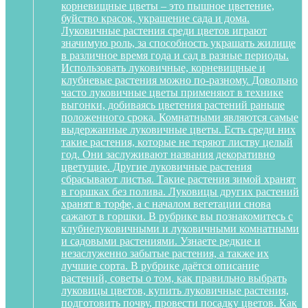
корневищные цветы – это пышное цветение,
буйство красок, украшение сада и дома.
Луковичные растения среди цветов играют
значимую роль, за способность украшать жилище
в различное время года и сад в разные периоды.
Использовать луковичные, корневищные и
клубневые растения можно по-разному. Довольно
часто луковичные цветы применяют в технике
выгонки, добиваясь цветения растений раньше
положенного срока. Комнатными являются самые
выдержанные луковичные цветы. Есть среди них
такие растения, которые не теряют листву целый
год. Они заслуживают названия декоративно
цветущие. Другие луковичные растения
сбрасывают листья. Такие растения зимой хранят
в горшках без полива. Луковицы других растений
хранят в торфе, а с началом вегетации снова
сажают в горшки. В рубрике вы познакомитесь с
клубнелуковичными и луковичными комнатными
и садовыми растениями. Узнаете редкие и
незаслуженно забытые растения, а также их
лучшие сорта. В рубрике даётся описание
растений, советы о том, как правильно выбрать
луковицы цветов, купить луковичные растения,
подготовить почву, провести посадку цветов. Как