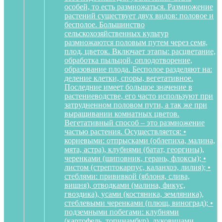
особей, то есть размножаться. Размножение
растений существует двух видов: половое и
бесполое. Большинство
сельскохозяйственных культур
размножаются половым путем через семя,
плод, цветок. Включает этапы: расцветание,
обработка пыльцой, оплодотворение,
образование плода. Бесполое разделяют на:
деление клетки, споры, вегетативное.
Последние имеет большое значение в
растениеводстве, его часто используют при
затрудненном половом пути, а так же при
выращивании комнатных цветов.
Вегетативный способ – это размножение
частью растения. Осуществляется: •
корневыми: отпрысками (облепиха, малина,
мята, астра), клубнями (батат, георгины),
черенками (шиповник, герань, флоксы); •
листом (стрептокарпус, каланхоэ, лилия); •
стеблями: прививкой (яблоня, слива,
вишня), отводками (малина, фикус,
гвоздика), усами (костяника, земляника),
стеблевыми черенками (плющ, виноград); •
подземными побегами: клубнями
(картофель, топинамбур), луковицами