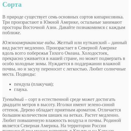
Сорта
В природе существует семь основных сортов кипарисовика.
Три произрастают в Южной Америке, остальные занимают
просторы Восточной Азии. Давайте познакомимся с каждым
поближе.
Южноамериканские виды
. Желтый или нутканский – данный
вид растет медленно. Произрастает в Северной Америке
вдоль всего побережья Тихого Океана. Холодостоек,
прекрасно уживается в нашей стране, но может подмерзать в
особо холодные зимы. Нуждается в поддержании влажной
почвы, но и засуху переносит с легкостью. Любит солнечные
места. Подвиды:
пендула (плакучая);
глаука.
Туевидный
– сорт в естественной среде может достигать
двадцати метров в высоту. Иголки имеют зелено-синий
оттенок. Дерево обладает приятным ароматом. Отличается
большим количеством шишек на ветках. Растет медленно.
Любит повышенную влажность воздуха и почвы. Родиной
является Северная Америка. На территории России
туевидный вид можно встретить в Крыму и на Кавказе.