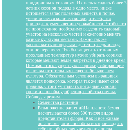
придирчивы к условиям. Их нельзя садить более 3
летних сезонов подряд в одно место, иначе
истощается запас полезных веществ в почве,
увеличивается количество вредителей, что
приводит к уменьшению урожайности. Чтобы это
не происходило необходимо разделить садовый
участок на несколько частей и ежегодно менять
разные культуры местами. Важно так же
расположить овощи, там где тепло, ведь холода
они не переносят. Что бы защитить от ночных
прохладных температур нужно убирать сорняки,
которые мешают земле нагреться в дневное время.
Помимо этого существуют сорняки, забирающие
из почвы питательных веществ больше, чем
культура. Обязательным условием выращивая
является подкормка, которая так же имеет свои
правила. Стоит учитывать погодные условия,
сроки и способы удобрения, свойства почвы.
Соблюдая режим…
Семейства растений
Размножение растений
На планете Земля
насчитывается более 500 тысяч видов
представителей флоры. Как и все живые
организмы, они способны воспроизводить
себе подобных для увеличения числа