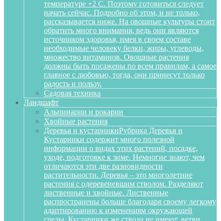
температуре +2 С. Поэтому готовиться следует
начать сейчас. Подробно об этом, и не только,
рассказывается ниже. На овощные культуры стоит
обратить много внимания, ведь они являются
источником здоровья, имея в своем составе
необходимые человеку белки, жиры, углеводы,
множество витаминов. Овощные растения
должны быть посажены по всем правилам, а самое
главное с любовью, тогда, они принесут только
радость и пользу.
Садовая техника
Ландшафт
Альпинарии и рокарии
Хвойные растения
Деревья и кустарники
Рубрика Деревья и
Кустарники содержит много полезной
информации о видах этих растений, посадке,
уходе, подготовке к зиме. Немногие знают, чем
отличаются эти две разновидности
растительности. Деревья – это многолетние
растения с одеревеневшим стволом. Разделяют
лиственные и хвойные. Лиственные
распространены больше благодаря своему легкому
адаптированию к изменениям окружающей
среды. Кустарники же ствола не имеют, ветви