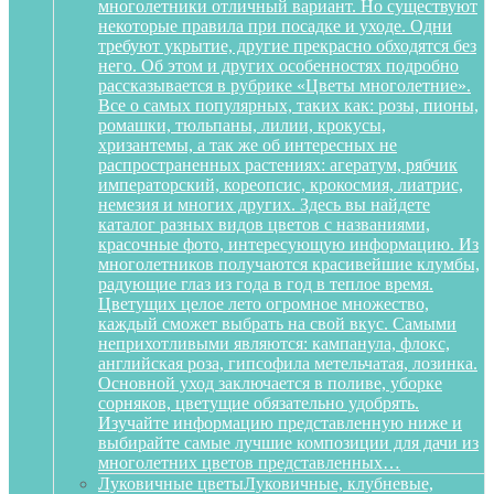
многолетники отличный вариант. Но существуют
некоторые правила при посадке и уходе. Одни
требуют укрытие, другие прекрасно обходятся без
него. Об этом и других особенностях подробно
рассказывается в рубрике «Цветы многолетние».
Все о самых популярных, таких как: розы, пионы,
ромашки, тюльпаны, лилии, крокусы,
хризантемы, а так же об интересных не
распространенных растениях: агератум, рябчик
императорский, кореопсис, крокосмия, лиатрис,
немезия и многих других. Здесь вы найдете
каталог разных видов цветов с названиями,
красочные фото, интересующую информацию. Из
многолетников получаются красивейшие клумбы,
радующие глаз из года в год в теплое время.
Цветущих целое лето огромное множество,
каждый сможет выбрать на свой вкус. Самыми
неприхотливыми являются: кампанула, флокс,
английская роза, гипсофила метельчатая, лозинка.
Основной уход заключается в поливе, уборке
сорняков, цветущие обязательно удобрять.
Изучайте информацию представленную ниже и
выбирайте самые лучшие композиции для дачи из
многолетних цветов представленных…
Луковичные цветы
Луковичные, клубневые,