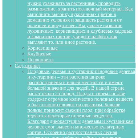
нужно ухаживать за растениями, проводить
размножение, хранить посадочный материал. Как
выполнять выгонку луковичных цветов в
домашних условиях и защищать растения от
болезней и вредителей. Вы узнаете название
луковичных, корневищных и клубневых садовых
и комнатных цветов, увидите на фото, как
выглядит то, или иное растение.
Корневищные
Клубневые
Первоцветы
Сад, огород
Плодовые деревья и кустарники
Плодовые деревья
и кустарники – эти растения широко
распространены в нашей местности и имеют
большой значение для людей. В нашей стране
растет около 25 пород. Плоды в своем составе
содержат огромное количество полезных веществ
и благотворно влияют на организм. Больше
пользы приносит свежий плод, при обработке
теряются некоторые полезные вещества.
Благодаря дикорастущим деревьям и кустарникам
человек смог вывести множество культурных
сортов. Особенно распространены: лесная
земляника, дикая яблоня, рябина, шиповник,