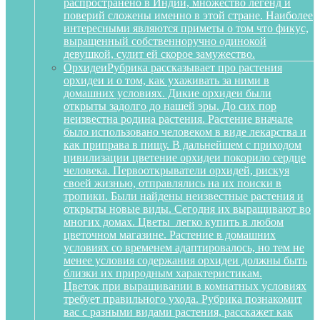
распространено в Индии, множество легенд и
поверий сложены именно в этой стране. Наиболее
интересными являются приметы о том что фикус,
выращенный собственноручно одинокой
девушкой, сулит ей скорое замужество.
Орхидеи
Рубрика рассказывает про растения
орхидеи и о том, как ухаживать за ними в
домашних условиях. Дикие орхидеи были
открыты задолго до нашей эры. До сих пор
неизвестна родина растения. Растение вначале
было использовано человеком в виде лекарства и
как приправа в пищу. В дальнейшем с приходом
цивилизации цветение орхидеи покорило сердце
человека. Первооткрыватели орхидей, рискуя
своей жизнью, отправлялись на их поиски в
тропики. Были найдены неизвестные растения и
открыты новые виды. Сегодня их выращивают во
многих домах. Цветы легко купить в любом
цветочном магазине. Растение в домашних
условиях со временем адаптировалось, но тем не
менее условия содержания орхидеи должны быть
близки их природным характеристикам.
Цветок при выращивании в комнатных условиях
требует правильного ухода. Рубрика познакомит
вас с разными видами растения, расскажет как