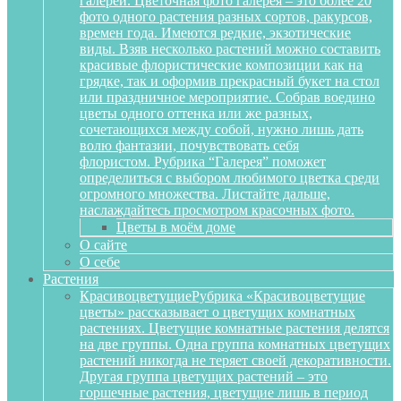
галереи. Цветочная фото галерея – это более 20
фото одного растения разных сортов, ракурсов,
времен года. Имеются редкие, экзотические
виды. Взяв несколько растений можно составить
красивые флористические композиции как на
грядке, так и оформив прекрасный букет на стол
или праздничное мероприятие. Собрав воедино
цветы одного оттенка или же разных,
сочетающихся между собой, нужно лишь дать
волю фантазии, почувствовать себя
флористом. Рубрика “Галерея” поможет
определиться с выбором любимого цветка среди
огромного множества. Листайте дальше,
наслаждайтесь просмотром красочных фото.
Цветы в моём доме
О сайте
О себе
Растения
Красивоцветущие
Рубрика «Красивоцветущие
цветы» рассказывает о цветущих комнатных
растениях. Цветущие комнатные растения делятся
на две группы. Одна группа комнатных цветущих
растений никогда не теряет своей декоративности.
Другая группа цветущих растений – это
горшечные растения, цветущие лишь в период