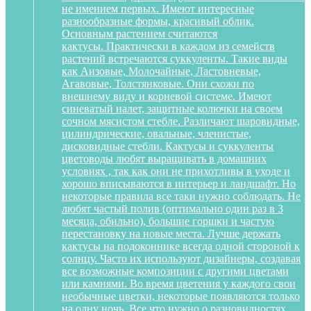
не имением первых. Имеют интересные
разнообразные формы, красивый облик.
Основным растением считаются
кактусы. Практически в каждом из семейств
растений встречаются суккуленты. Такие виды
как Аизовые, Молочайные, Ластовневые,
Агавовые, Толстянковые. Они схожи по
внешнему виду и корневой системе. Имеют
синеватый налет, защитные колючки на своем
сочном мясистом стебле. Различают шаровидные,
цилиндрические, овальные, членистые,
дисковидные стебли. Кактусы и суккуленты
цветоводы любят выращивать в домашних
условиях , так как они не прихотливы в уходе и
хорошо вписываются в интерьер и ландшафт. Но
некоторые правила все таки нужно соблюдать. Не
любят частый полив (оптимально один раз в 3
месяца, обильно), большие горшки и частую
перестановку на новые места. Лучше держать
кактусы на подоконнике всегда одной стороной к
солнцу. Часто их используют дизайнеры, создавая
все возможные композиции с другими цветами
или камнями. Во время цветения у каждого свои
необычные цветки, некоторые появляются только
на одну ночь. Все что нужно о разновидностях