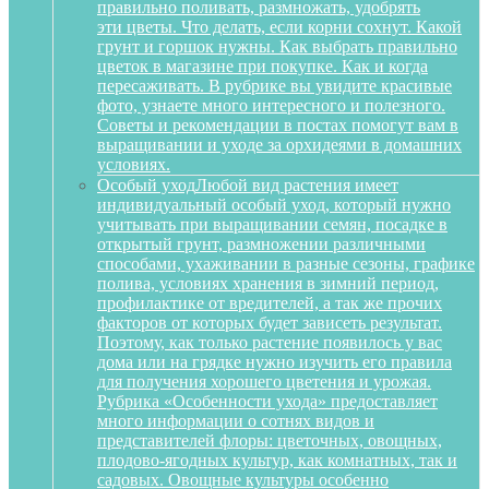
правильно поливать, размножать, удобрять
эти цветы. Что делать, если корни сохнут. Какой
грунт и горшок нужны. Как выбрать правильно
цветок в магазине при покупке. Как и когда
пересаживать. В рубрике вы увидите красивые
фото, узнаете много интересного и полезного.
Советы и рекомендации в постах помогут вам в
выращивании и уходе за орхидеями в домашних
условиях.
Особый уход
Любой вид растения имеет
индивидуальный особый уход, который нужно
учитывать при выращивании семян, посадке в
открытый грунт, размножении различными
способами, ухаживании в разные сезоны, графике
полива, условиях хранения в зимний период,
профилактике от вредителей, а так же прочих
факторов от которых будет зависеть результат.
Поэтому, как только растение появилось у вас
дома или на грядке нужно изучить его правила
для получения хорошего цветения и урожая.
Рубрика «Особенности ухода» предоставляет
много информации о сотнях видов и
представителей флоры: цветочных, овощных,
плодово-ягодных культур, как комнатных, так и
садовых. Овощные культуры особенно