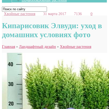
Почвопокровные растения
Хвойные растения
31 марта 2017
7136
0
Кипарисовик Элвуди: уход в
домашних условиях фото
Главная
»
Ландшафтный дизайн
»
Хвойные растения