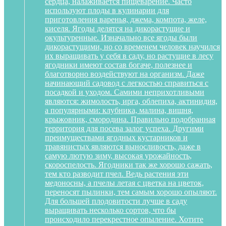
сердца, налаживается пищеварение. Часто
используют плоды в кулинарии для
приготовления варенья, джема, компота, желе,
киселя. Ягоды делятся на дикорастущие и
окультуренные. Изначально все ягоды были
дикорастущими, но со временем человек научился
их выращивать у себя в саду, но растущие в лесу
ягодники имеют состав богаче, полезнее и
благотворно воздействуют на организм. Даже
начинающий садовод с легкостью справиться с
посадкой и уходом. Самими неприхотливыми
являются: жимолость, ирга, облепиха, актинидия,
а популярными: клубника, малина, вишня,
крыжовник, смородина. Правильно подобранная
территория для посева залог успеха. Другими
преимуществами ягодных кустарников и
травянистых являются выносливость, даже в
самую лютую зиму, высокая урожайность,
скороспелость. Ягодники так же хорошо сажать,
тем кто разводит пчел. Ведь растения эти
медоносны, а пчелы летая с цветка на цветок,
переносят пылинки, тем самым хорошо опыляют.
Для большей плодовитости лучше в саду
выращивать несколько сортов, что бы
происходило перекрестное опыление. Хотите