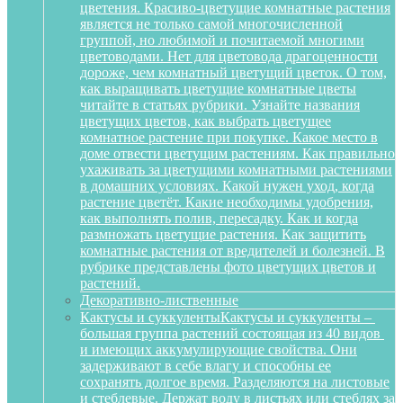
цветения. Красиво-цветущие комнатные растения
является не только самой многочисленной
группой, но любимой и почитаемой многими
цветоводами. Нет для цветовода драгоценности
дороже, чем комнатный цветущий цветок. О том,
как выращивать цветущие комнатные цветы
читайте в статьях рубрики. Узнайте названия
цветущих цветов, как выбрать цветущее
комнатное растение при покупке. Какое место в
доме отвести цветущим растениям. Как правильно
ухаживать за цветущими комнатными растениями
в домашних условиях. Какой нужен уход, когда
растение цветёт. Какие необходимы удобрения,
как выполнять полив, пересадку. Как и когда
размножать цветущие растения. Как защитить
комнатные растения от вредителей и болезней. В
рубрике представлены фото цветущих цветов и
растений.
Декоративно-лиственные
Кактусы и суккуленты
Кактусы и суккуленты –
большая группа растений состоящая из 40 видов
и имеющих аккумулирующие свойства. Они
задерживают в себе влагу и способны ее
сохранять долгое время. Разделяются на листовые
и стеблевые. Держат воду в листьях или стеблях за