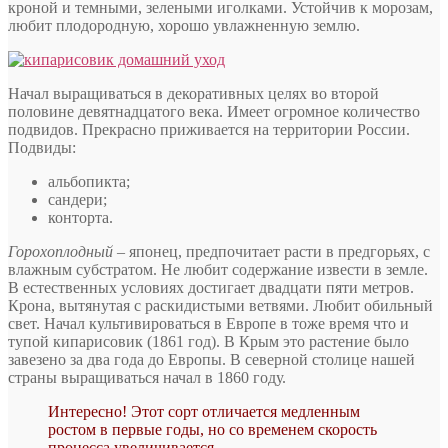
кроной и темными, зелеными иголками. Устойчив к морозам,
любит плодородную, хорошо увлажненную землю.
Начал выращиваться в декоративных целях во второй
половине девятнадцатого века. Имеет огромное количество
подвидов. Прекрасно приживается на территории России.
Подвиды:
альбопикта;
сандери;
конторта.
Горохоплодный
– японец, предпочитает расти в предгорьях, с
влажным субстратом. Не любит содержание извести в земле.
В естественных условиях достигает двадцати пяти метров.
Крона, вытянутая с раскидистыми ветвями. Любит обильный
свет. Начал культивироваться в Европе в тоже время что и
тупой кипарисовик (1861 год). В Крым это растение было
завезено за два года до Европы. В северной столице нашей
страны выращиваться начал в 1860 году.
Интересно! Этот сорт отличается медленным
ростом в первые годы, но со временем скорость
процесса увеличивается.