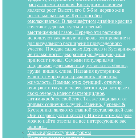
растут прямо из корня. Еще одним отличием
является рост. Высота его 0,5-6 м, дерево же в
несколько раз выше. Куст способен
омолаживаться. В ландшафтном дизайне красиво
сочетают деревья, кусты и зеленый
выстриженный газон. Нередко эти растения
используют как живую изгородь, зонирование и
для визуального расширения приусадебного
участка. Посадка садовых Деревьев и Кустарников
не только носит декоративную функцию, но и
приносит плоды. Самыми популярными
плодовыми деревьями в саду являются: яблоня,
груша, вишня, слива. Названия кустарника:
малина, смородина, крыжовник, облепиха,
жимолость. Помимо этих функций, отлично
очищают воздух, испаряя фитонциды, которые в
свою очередь имеют бактерицидное,
антимикробное свойство. Так же защищают от
прямых солнечных лучей. Именно, Деревья &
Кустарники являются главной составляющей сада.
Они создают уют и красоту. Ниже в этом разделе
можно найти ответы на все интересующие вас
вопросы.
Малые архитектурные формы