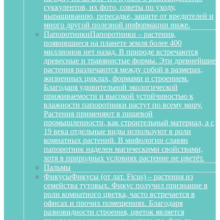
суккулентов, их фото, советы по уходу,
выращиванию, пересадке, защите от вредителей и
много другой полезной информации ниже.
Папоротники
Папоротники – растения,
появившиеся на планете земля более 400
миллионов нет назад. В природе встречаются
древесные и травянистые формы. Эти древнейшие
растения различаются между собой в размерах,
жизненных циклах, формами и строением.
Благодаря удивительной экологической
приживаемости и высокой устойчивостью к
влажности папоротники растут по всему миру.
Растения применяют в пищевой
промышленности, как строительный материал, а с
19 века отдельные виды используют в роли
комнатных растений. В мифологии славян
папоротник наделен магическими свойствами,
хотя в природных условиях растение не цветёт.
Пальмы
Фикусы
Фикусы (от лат. Ficus) – растения из
семейства тутовых. Фикус получил признание в
роли комнатного цветка, часто встречается в
офисах и прочих помещениях. Благодаря
разновидности строения, цветок является