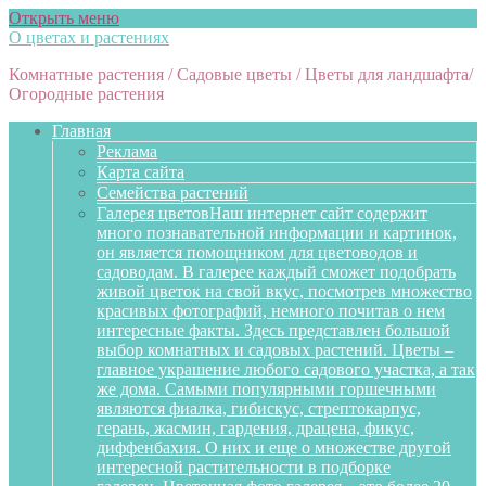
Открыть меню
О цветах и растениях
Комнатные растения / Садовые цветы / Цветы для ландшафта/
Огородные растения
Главная
Реклама
Карта сайта
Семейства растений
Галерея цветов
Наш интернет сайт содержит
много познавательной информации и картинок,
он является помощником для цветоводов и
садоводам. В галерее каждый сможет подобрать
живой цветок на свой вкус, посмотрев множество
красивых фотографий, немного почитав о нем
интересные факты. Здесь представлен большой
выбор комнатных и садовых растений. Цветы –
главное украшение любого садового участка, а так
же дома. Самыми популярными горшечными
являются фиалка, гибискус, стрептокарпус,
герань, жасмин, гардения, драцена, фикус,
диффенбахия. О них и еще о множестве другой
интересной растительности в подборке