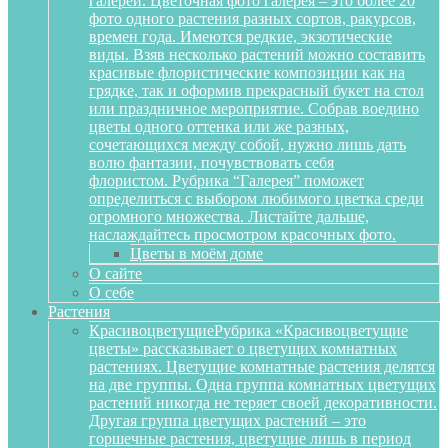
галереи. Цветочная фото галерея – это более 20
фото одного растения разных сортов, ракурсов,
времен года. Имеются редкие, экзотические
виды. Взяв несколько растений можно составить
красивые флористические композиции как на
грядке, так и оформив прекрасный букет на стол
или праздничное мероприятие. Собрав воедино
цветы одного оттенка или же разных,
сочетающихся между собой, нужно лишь дать
волю фантазии, почувствовать себя
флористом. Рубрика “Галерея” поможет
определиться с выбором любимого цветка среди
огромного множества. Листайте дальше,
наслаждайтесь просмотром красочных фото.
Цветы в моём доме
О сайте
О себе
Растения
Красивоцветущие
Рубрика «Красивоцветущие
цветы» рассказывает о цветущих комнатных
растениях. Цветущие комнатные растения делятся
на две группы. Одна группа комнатных цветущих
растений никогда не теряет своей декоративности.
Другая группа цветущих растений – это
горшечные растения, цветущие лишь в период