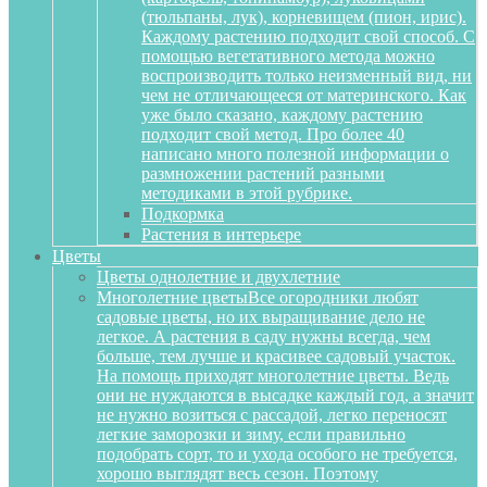
(тюльпаны, лук), корневищем (пион, ирис).
Каждому растению подходит свой способ. С
помощью вегетативного метода можно
воспроизводить только неизменный вид, ни
чем не отличающееся от материнского. Как
уже было сказано, каждому растению
подходит свой метод. Про более 40
написано много полезной информации о
размножении растений разными
методиками в этой рубрике.
Подкормка
Растения в интерьере
Цветы
Цветы однолетние и двухлетние
Многолетние цветы
Все огородники любят
садовые цветы, но их выращивание дело не
легкое. А растения в саду нужны всегда, чем
больше, тем лучше и красивее садовый участок.
На помощь приходят многолетние цветы. Ведь
они не нуждаются в высадке каждый год, а значит
не нужно возиться с рассадой, легко переносят
легкие заморозки и зиму, если правильно
подобрать сорт, то и ухода особого не требуется,
хорошо выглядят весь сезон. Поэтому