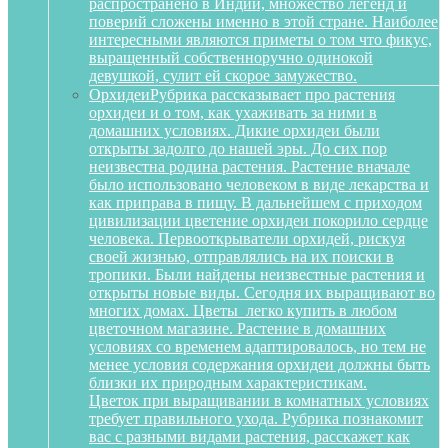
распространено в Индии, множество легенд и
поверий сложены именно в этой стране. Наиболее
интересными являются приметы о том что фикус,
выращенный собственноручно одинокой
девушкой, сулит ей скорое замужество.
Орхидеи
Рубрика рассказывает про растения
орхидеи и о том, как ухаживать за ними в
домашних условиях. Дикие орхидеи были
открыты задолго до нашей эры. До сих пор
неизвестна родина растения. Растение вначале
было использовано человеком в виде лекарства и
как приправа в пищу. В дальнейшем с приходом
цивилизации цветение орхидеи покорило сердце
человека. Первооткрыватели орхидей, рискуя
своей жизнью, отправлялись на их поиски в
тропики. Были найдены неизвестные растения и
открыты новые виды. Сегодня их выращивают во
многих домах. Цветы легко купить в любом
цветочном магазине. Растение в домашних
условиях со временем адаптировалось, но тем не
менее условия содержания орхидеи должны быть
близки их природным характеристикам.
Цветок при выращивании в комнатных условиях
требует правильного ухода. Рубрика познакомит
вас с разными видами растения, расскажет как