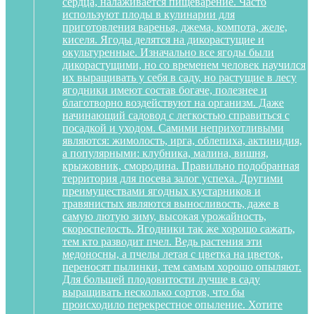
сердца, налаживается пищеварение. Часто
используют плоды в кулинарии для
приготовления варенья, джема, компота, желе,
киселя. Ягоды делятся на дикорастущие и
окультуренные. Изначально все ягоды были
дикорастущими, но со временем человек научился
их выращивать у себя в саду, но растущие в лесу
ягодники имеют состав богаче, полезнее и
благотворно воздействуют на организм. Даже
начинающий садовод с легкостью справиться с
посадкой и уходом. Самими неприхотливыми
являются: жимолость, ирга, облепиха, актинидия,
а популярными: клубника, малина, вишня,
крыжовник, смородина. Правильно подобранная
территория для посева залог успеха. Другими
преимуществами ягодных кустарников и
травянистых являются выносливость, даже в
самую лютую зиму, высокая урожайность,
скороспелость. Ягодники так же хорошо сажать,
тем кто разводит пчел. Ведь растения эти
медоносны, а пчелы летая с цветка на цветок,
переносят пылинки, тем самым хорошо опыляют.
Для большей плодовитости лучше в саду
выращивать несколько сортов, что бы
происходило перекрестное опыление. Хотите