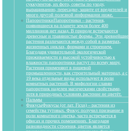
суккулентов, их фото, советы по уходу,
выращиванию, пересадке, защите от вредителей и
много другой полезной информации ниже.
Папоротники
Папоротники – растения,
появившиеся на планете земля более 400
миллионов нет назад. В природе встречаются
древесные и травянистые формы. Эти древнейшие
растения различаются между собой в размерах,
жизненных циклах, формами и строением.
Благодаря удивительной экологической
приживаемости и высокой устойчивостью к
влажности папоротники растут по всему миру.
Растения применяют в пищевой
промышленности, как строительный материал, а с
19 века отдельные виды используют в роли
комнатных растений. В мифологии славян
папоротник наделен магическими свойствами,
хотя в природных условиях растение не цветёт.
Пальмы
Фикусы
Фикусы (от лат. Ficus) – растения из
семейства тутовых. Фикус получил признание в
роли комнатного цветка, часто встречается в
офисах и прочих помещениях. Благодаря
разновидности строения, цветок является