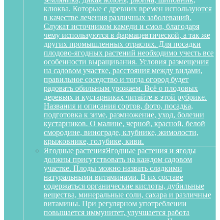
клюква. Которые с древних времен используются
в качестве лечения различных заболеваний.
Служат источником камеди и смол, благодаря
чему используются в фармацевтической, а так же
других промышленных отраслях. Для посадки
плодово-ягодных растений необходимо учесть все
особенности выращивания. Условия размещения
на садовом участке, расстояния между видами,
правильное соседство и тогда огород будет
радовать обильным урожаем. Всё о плодовых
деревьях и кустарниках читайте в этой рубрике.
Названия и описания сортов, фото, посадка,
подготовка к зиме, размножение, уход, болезни
кустарников. О малине, черной, красной, белой
смородине, винограде, клубнике, жимолости,
крыжовнике, голубике, киви.
Ягодные растения
Ягодные растения и ягоды
должны присутствовать на каждом садовом
участке. Плоды можно назвать сладкими
натуральными витаминами. В их составе
содержаться органические кислоты, дубильные
вещества, минеральные соли, сахара и различные
витамины. При регулярном употреблении
повышается иммунитет, улучшается работа