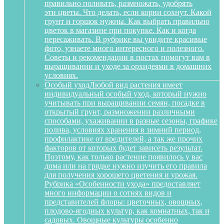
правильно поливать, размножать, удобрять
эти цветы. Что делать, если корни сохнут. Какой
грунт и горшок нужны. Как выбрать правильно
цветок в магазине при покупке. Как и когда
пересаживать. В рубрике вы увидите красивые
фото, узнаете много интересного и полезного.
Советы и рекомендации в постах помогут вам в
выращивании и уходе за орхидеями в домашних
условиях.
Особый уход
Любой вид растения имеет
индивидуальный особый уход, который нужно
учитывать при выращивании семян, посадке в
открытый грунт, размножении различными
способами, ухаживании в разные сезоны, графике
полива, условиях хранения в зимний период,
профилактике от вредителей, а так же прочих
факторов от которых будет зависеть результат.
Поэтому, как только растение появилось у вас
дома или на грядке нужно изучить его правила
для получения хорошего цветения и урожая.
Рубрика «Особенности ухода» предоставляет
много информации о сотнях видов и
представителей флоры: цветочных, овощных,
плодово-ягодных культур, как комнатных, так и
садовых. Овощные культуры особенно