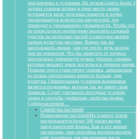
придирчивы к условиям. Их нельзя садить более 3
летних сезонов подряд в одно место, иначе
истощается запас полезных веществ в почве,
увеличивается количество вредителей, что
приводит к уменьшению урожайности. Чтобы это
не происходило необходимо разделить садовый
участок на несколько частей и ежегодно менять
разные культуры местами. Важно так же
расположить овощи, там где тепло, ведь холода
они не переносят. Что бы защитить от ночных
прохладных температур нужно убирать сорняки,
которые мешают земле нагреться в дневное время.
Помимо этого существуют сорняки, забирающие
из почвы питательных веществ больше, чем
культура. Обязательным условием выращивая
является подкормка, которая так же имеет свои
правила. Стоит учитывать погодные условия,
сроки и способы удобрения, свойства почвы.
Соблюдая режим…
Семейства растений
Размножение растений
На планете Земля
насчитывается более 500 тысяч видов
представителей флоры. Как и все живые
организмы, они способны воспроизводить
себе подобных для увеличения числа