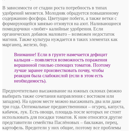
В зависимости от стадии роста потребность в типах
удобрений меняется. Молодняк обрадуется повышенному
содержанию фосфора. Цветущие побеги, а также ветки с
формирующейся завязью отзовутся на азот. Наливающиеся
помидорчики «любят» калийные удобрения. Если
органических добавок маловато – возможен недостаток
магния. Также культура нуждается в таких элементах как
марганец, железо, бор.
Внимание! Если в грунте намечается дефицит
кальция – появляется возможность поражения
вершинной гнилью спеющих томатов. Поэтому
лучше заранее произвестковать почву, чтобы
реакция была слабокислой (если в этом есть
необходимость).
Предпочтительно высаживание на южных склонах (можно
выбирать также сочетания направления с востоком или
западом). На одном месте можно высаживать два или даже
три года. Оптимальные предшественники – огурец, капуста,
кабачок, лук. Есть овощи, площадь после которых не стоит
использовать для посадки томатов. К ним относятся другие
представители семейства Паслёновых – баклажан, перец,
картофель. Вредители у них общие, поэтому все проблемы