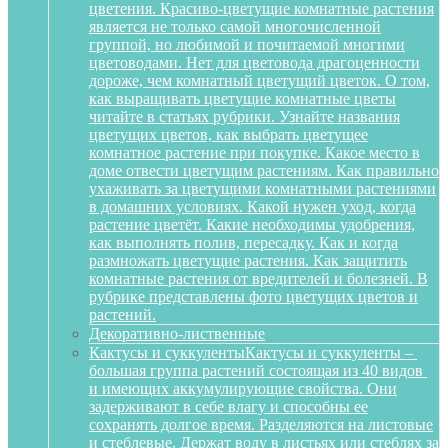
цветения. Красиво-цветущие комнатные растения
является не только самой многочисленной
группой, но любимой и почитаемой многими
цветоводами. Нет для цветовода драгоценности
дороже, чем комнатный цветущий цветок. О том,
как выращивать цветущие комнатные цветы
читайте в статьях рубрики. Узнайте названия
цветущих цветов, как выбрать цветущее
комнатное растение при покупке. Какое место в
доме отвести цветущим растениям. Как правильно
ухаживать за цветущими комнатными растениями
в домашних условиях. Какой нужен уход, когда
растение цветёт. Какие необходимы удобрения,
как выполнять полив, пересадку. Как и когда
размножать цветущие растения. Как защитить
комнатные растения от вредителей и болезней. В
рубрике представлены фото цветущих цветов и
растений.
Декоративно-лиственные
Кактусы и суккуленты
Кактусы и суккуленты –
большая группа растений состоящая из 40 видов
и имеющих аккумулирующие свойства. Они
задерживают в себе влагу и способны ее
сохранять долгое время. Разделяются на листовые
и стеблевые. Держат воду в листьях или стеблях за