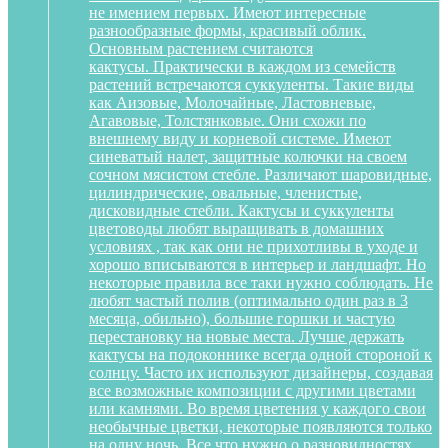
не имением первых. Имеют интересные
разнообразные формы, красивый облик.
Основным растением считаются
кактусы. Практически в каждом из семейств
растений встречаются суккуленты. Такие виды
как Аизовые, Молочайные, Ластовневые,
Агавовые, Толстянковые. Они схожи по
внешнему виду и корневой системе. Имеют
синеватый налет, защитные колючки на своем
сочном мясистом стебле. Различают шаровидные,
цилиндрические, овальные, членистые,
дисковидные стебли. Кактусы и суккуленты
цветоводы любят выращивать в домашних
условиях , так как они не прихотливы в уходе и
хорошо вписываются в интерьер и ландшафт. Но
некоторые правила все таки нужно соблюдать. Не
любят частый полив (оптимально один раз в 3
месяца, обильно), большие горшки и частую
перестановку на новые места. Лучше держать
кактусы на подоконнике всегда одной стороной к
солнцу. Часто их используют дизайнеры, создавая
все возможные композиции с другими цветами
или камнями. Во время цветения у каждого свои
необычные цветки, некоторые появляются только
на одну ночь. Все что нужно о разновидностях