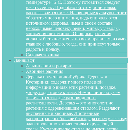
температуре +2 С. Поэтому готовиться следует
начать сейчас. Подробно об этом, и не только,
рассказывается ниже. На овощные культуры стоит
обратить много внимания, ведь они являются
источником здоровья, имея в своем составе
необходимые человеку белки, жиры, углеводы,
множество витаминов. Овощные растения
должны быть посажены по всем правилам, а самое
главное с любовью, тогда, они принесут только
радость и пользу.
Садовая техника
Ландшафт
Альпинарии и рокарии
Хвойные растения
Деревья и кустарники
Рубрика Деревья и
Кустарники содержит много полезной
информации о видах этих растений, посадке,
уходе, подготовке к зиме. Немногие знают, чем
отличаются эти две разновидности
растительности. Деревья – это многолетние
растения с одеревеневшим стволом. Разделяют
лиственные и хвойные. Лиственные
распространены больше благодаря своему легкому
адаптированию к изменениям окружающей
среды. Кустарники же ствола не имеют, ветви