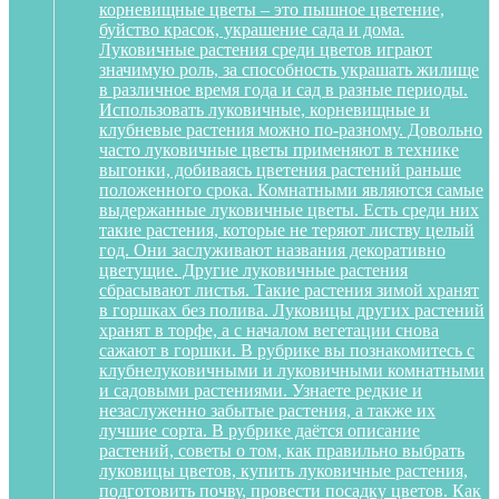
корневищные цветы – это пышное цветение,
буйство красок, украшение сада и дома.
Луковичные растения среди цветов играют
значимую роль, за способность украшать жилище
в различное время года и сад в разные периоды.
Использовать луковичные, корневищные и
клубневые растения можно по-разному. Довольно
часто луковичные цветы применяют в технике
выгонки, добиваясь цветения растений раньше
положенного срока. Комнатными являются самые
выдержанные луковичные цветы. Есть среди них
такие растения, которые не теряют листву целый
год. Они заслуживают названия декоративно
цветущие. Другие луковичные растения
сбрасывают листья. Такие растения зимой хранят
в горшках без полива. Луковицы других растений
хранят в торфе, а с началом вегетации снова
сажают в горшки. В рубрике вы познакомитесь с
клубнелуковичными и луковичными комнатными
и садовыми растениями. Узнаете редкие и
незаслуженно забытые растения, а также их
лучшие сорта. В рубрике даётся описание
растений, советы о том, как правильно выбрать
луковицы цветов, купить луковичные растения,
подготовить почву, провести посадку цветов. Как