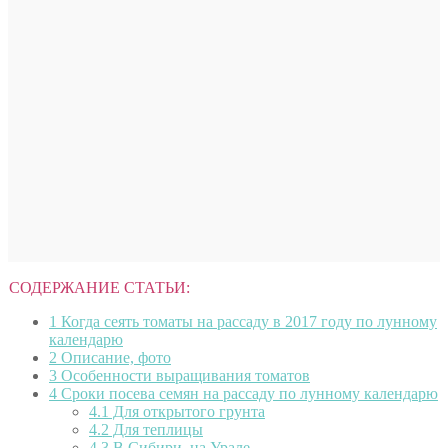
СОДЕРЖАНИЕ СТАТЬИ:
1
Когда сеять томаты на рассаду в 2017 году по лунному
календарю
2
Описание, фото
3
Особенности выращивания томатов
4
Сроки посева семян на рассаду по лунному календарю
4.1
Для открытого грунта
4.2
Для теплицы
4.3
В Сибири, на Урале