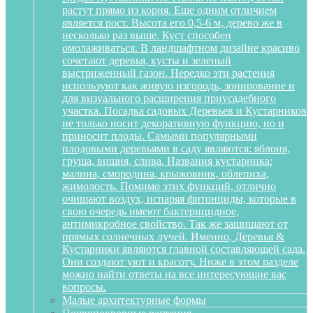
растут прямо из корня. Еще одним отличием
является рост. Высота его 0,5-6 м, дерево же в
несколько раз выше. Куст способен
омолаживаться. В ландшафтном дизайне красиво
сочетают деревья, кусты и зеленый
выстриженный газон. Нередко эти растения
используют как живую изгородь, зонирование и
для визуального расширения приусадебного
участка. Посадка садовых Деревьев и Кустарников
не только носит декоративную функцию, но и
приносит плоды. Самыми популярными
плодовыми деревьями в саду являются: яблоня,
груша, вишня, слива. Названия кустарника:
малина, смородина, крыжовник, облепиха,
жимолость. Помимо этих функций, отлично
очищают воздух, испаряя фитонциды, которые в
свою очередь имеют бактерицидное,
антимикробное свойство. Так же защищают от
прямых солнечных лучей. Именно, Деревья &
Кустарники являются главной составляющей сада.
Они создают уют и красоту. Ниже в этом разделе
можно найти ответы на все интересующие вас
вопросы.
Малые архитектурные формы