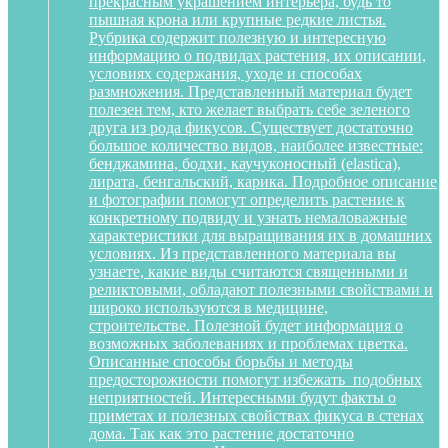
прекрасным украшением интерьера, будь то
пышная крона или крупные редкие листья.
Рубрика содержит полезную и интересную
информацию о подвидах растения, их описании,
условиях содержания, уходе и способах
размножения. Представленный материал будет
полезен тем, кто желает выбрать себе зеленого
друга из рода фикусов. Существует достаточно
большое количество видов, наиболее известные:
бенджамина, бодхи, каучуконосный (elastica),
лирата, бенгальский, карика. Подробное описание
и фотографии помогут определить растение к
конкретному подвиду и узнать немаловажные
характеристики для выращивания их в домашних
условиях. Из представленного материала вы
узнаете, какие виды считаются священными и
реликтовыми, обладают полезными свойствами и
широко используются в медицине,
строительстве. Полезной будет информация о
возможных заболеваниях и проблемах цветка.
Описанные способы борьбы и методы
предосторожности помогут избежать подобных
неприятностей. Интересными будут факты о
приметах и полезных свойствах фикуса в стенах
дома. Так как это растение достаточно