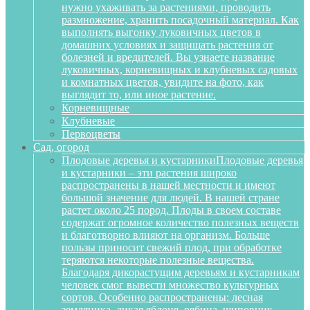
нужно ухаживать за растениями, проводить
размножение, хранить посадочный материал. Как
выполнять выгонку луковичных цветов в
домашних условиях и защищать растения от
болезней и вредителей. Вы узнаете название
луковичных, корневищных и клубневых садовых
и комнатных цветов, увидите на фото, как
выглядит то, или иное растение.
Корневищные
Клубневые
Первоцветы
Сад, огород
Плодовые деревья и кустарники
Плодовые деревья
и кустарники – эти растения широко
распространены в нашей местности и имеют
большой значение для людей. В нашей стране
растет около 25 пород. Плоды в своем составе
содержат огромное количество полезных веществ
и благотворно влияют на организм. Больше
пользы приносит свежий плод, при обработке
теряются некоторые полезные вещества.
Благодаря дикорастущим деревьям и кустарникам
человек смог вывести множество культурных
сортов. Особенно распространены: лесная
земляника, дикая яблоня, рябина, шиповник,