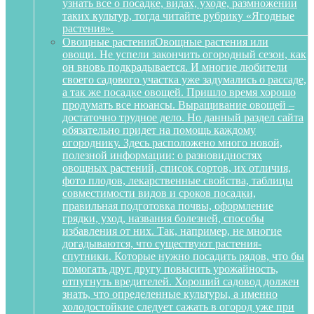
узнать все о посадке, видах, уходе, размножении
таких культур, тогда читайте рубрику «Ягодные
растения».
Овощные растения
Овощные растения или
овощи. Не успели закончить огородный сезон, как
он вновь подкрадывается. И многие любители
своего садового участка уже задумались о рассаде,
а так же посадке овощей. Пришло время хорошо
продумать все нюансы. Выращивание овощей –
достаточно трудное дело. Но данный раздел сайта
обязательно придет на помощь каждому
огороднику. Здесь расположено много новой,
полезной информации: о разновидностях
овощных растений, список сортов, их отличия,
фото плодов, лекарственные свойства, таблицы
совместимости видов и сроков посадки,
правильная подготовка почвы, оформление
грядки, уход, названия болезней, способы
избавления от них. Так, например, не многие
догадываются, что существуют растения-
спутники. Которые нужно посадить рядов, что бы
помогать друг другу повысить урожайность,
отпугнуть вредителей. Хороший садовод должен
знать, что определенные культуры, а именно
холодостойкие следует сажать в огород уже при