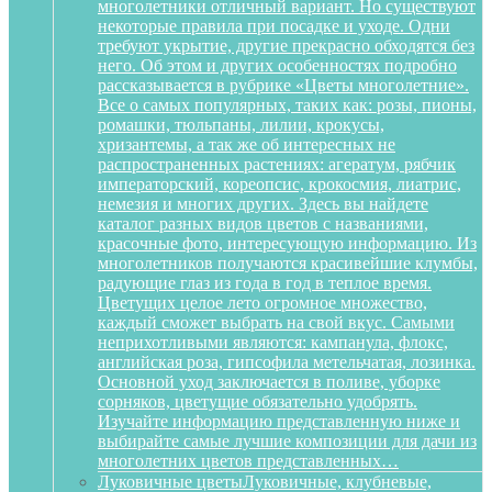
многолетники отличный вариант. Но существуют
некоторые правила при посадке и уходе. Одни
требуют укрытие, другие прекрасно обходятся без
него. Об этом и других особенностях подробно
рассказывается в рубрике «Цветы многолетние».
Все о самых популярных, таких как: розы, пионы,
ромашки, тюльпаны, лилии, крокусы,
хризантемы, а так же об интересных не
распространенных растениях: агератум, рябчик
императорский, кореопсис, крокосмия, лиатрис,
немезия и многих других. Здесь вы найдете
каталог разных видов цветов с названиями,
красочные фото, интересующую информацию. Из
многолетников получаются красивейшие клумбы,
радующие глаз из года в год в теплое время.
Цветущих целое лето огромное множество,
каждый сможет выбрать на свой вкус. Самыми
неприхотливыми являются: кампанула, флокс,
английская роза, гипсофила метельчатая, лозинка.
Основной уход заключается в поливе, уборке
сорняков, цветущие обязательно удобрять.
Изучайте информацию представленную ниже и
выбирайте самые лучшие композиции для дачи из
многолетних цветов представленных…
Луковичные цветы
Луковичные, клубневые,