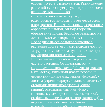
особей, то есть размножаться. Размножение
растений существует двух видов: половое и
бесполое. Большинство
сельскохозяйственных культур
размножаются половым путем через семя,
плод, цветок. Включает этапы: расцветание,
обработка пыльцой, оплодотворение,
образование плода. Бесполое разделяют на:
деление клетки, споры, вегетативное.
Последние имеет большое значение в
растениеводстве, его часто используют при
затрудненном половом пути, а так же при
выращивании комнатных цветов.
Вегетативный способ – это размножение
частью растения. Осуществляется: •
корневыми: отпрысками (облепиха, малина,
мята, астра), клубнями (батат, георгины),
черенками (шиповник, герань, флоксы); •
листом (стрептокарпус, каланхоэ, лилия); •
стеблями: прививкой (яблоня, слива,
вишня), отводками (малина, фикус,
гвоздика), усами (костяника, земляника),
стеблевыми черенками (плющ, виноград); •
подземными побегами: клубнями
(картофель, топинамбур), луковицами