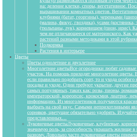
культур размножаются половым путем через се
на: деление клетки, споры, вегетативное. По
выращивании комнатных цветов. Вегетативный
клубнями (батат, георгины), черенками (шипов
(малина, фикус, гвоздика), усами (костяника
(тюльпаны, лук), корневищем (пион, ирис). 
чем не отличающееся от материнского. Как у
растений разными методиками в этой рубрике
Подкормка
Растения в интерьере
Цветы
Цветы однолетние и двухлетние
Многолетние цветы
Все огородники любят садовые 
участок. На помощь приходят многолетние цветы. Ве
если правильно подобрать сорт, то и ухода особог
посадке и уходе. Одни требуют укрытие, другие пре
самых популярных, таких как: розы, пионы, ромашк
императорский, кореопсис, крокосмия, лиатрис, не
информацию. Из многолетников получаются красиве
выбрать на свой вкус. Самыми неприхотливыми явля
сорняков, цветущие обязательно удобрять. Изучай
представленных…
Луковичные цветы
Луковичные, клубневые, корневи
значимую роль, за способность украшать жилище в 
разному. Довольно часто луковичные цветы приме