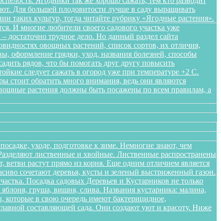
спелость. Ягодники так же хорошо сажать, тем кто разводит
ляют. Для большей плодовитости лучше в саду выращивать
нии таких культур, тогда читайте рубрику «Ягодные растения».
ся. И многие любители своего садового участка уже
– достаточно трудное дело. Но данный раздел сайта
овидностях овощных растений, список сортов, их отличия,
ы, оформление грядки, уход, названия болезней, способы
адить рядов, что бы помогать друг другу повысить
ойкие следует сажать в огород уже при температуре +2 С.
уры стоит обратить много внимания, ведь они являются
Овощные растения должны быть посажены по всем правилам, а
осадке, уходе, подготовке к зиме. Немногие знают, чем
. Разделяют лиственные и хвойные. Лиственные распространены
 ветви растут прямо из корня. Еще одним отличием является
расиво сочетают деревья, кусты и зеленый выстриженный газон.
частка. Посадка садовых Деревьев и Кустарников не только
блоня, груша, вишня, слива. Названия кустарника: малина,
, которые в свою очередь имеют бактерицидное,
лавной составляющей сада. Они создают уют и красоту. Ниже