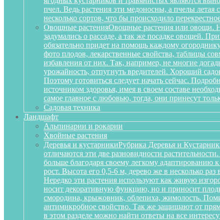
ягодных кустарников и травянистых являются вынос
пчел. Ведь растения эти медоносны, а пчелы летая
несколько сортов, что бы происходило перекрестное
Овощные растения
Овощные растения или овощи. Не
задумались о рассаде, а так же посадке овощей. П
обязательно придет на помощь каждому огороднику
фото плодов, лекарственные свойства, таблицы сов
избавления от них. Так, например, не многие дога
урожайность, отпугнуть вредителей. Хороший садов
Поэтому готовиться следует начать сейчас. Подробн
источником здоровья, имея в своем составе необх
самое главное с любовью, тогда, они принесут тольк
Садовая техника
Ландшафт
Альпинарии и рокарии
Хвойные растения
Деревья и кустарники
Рубрика Деревья и Кустарник
отличаются эти две разновидности растительности
больше благодаря своему легкому адаптированию к
рост. Высота его 0,5-6 м, дерево же в несколько р
Нередко эти растения используют как живую изгоро
носит декоративную функцию, но и приносит плоды
смородина, крыжовник, облепиха, жимолость. Поми
антимикробное свойство. Так же защищают от прям
в этом разделе можно найти ответы на все интерес