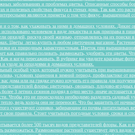
можных заболеваниях и проблемах цветка. Описанные способы б
х и полезных свойствах фикуса в стенах дома. Так как это рас
интересными являются приметы о том что фикус, выращенный со
и и о том, как ухаживать за ними в домашних условиях. Дикие 
о использовано человеком в виде лекарства и как приправа в п
ели орхидей, рискуя своей жизнью, отправлялись на их поиски 
ах. Цветы легко купить в любом цветочном магазине. Растение 
изки их природным характеристикам. Цветок при выращивании 
ет как правильно поливать, размножать, удобрять эти цветы. Чт
 Как и когда пересаживать. В рубрике вы увидите красивые фото
 и уходе за орхидеями в домашних условиях.
льный особый уход, который нужно учитывать при выращивании
олива, условиях хранения в зимний период, профилактике от вре
 у вас дома или на грядке нужно изучить его правила для получ
 представителей флоры: цветочных, овощных, плодово-ягодных к
более 3 летних сезонов подряд в одно место, иначе истощается 
и. Чтобы это не происходило необходимо разделить садовый уча
 тепло, ведь холода они не переносят. Что бы защитить от ночн
этого существуют сорняки, забирающие из почвы питательных ве
еет свои правила. Стоит учитывать погодные условия, сроки и 
итывается более 500 тысяч видов представителей флоры. Как и 
сть размножаться. Размножение растений существует двух видов: