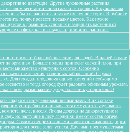
я декоративно цветущие. Другие луковичные растения
а с началом вегетации снова сажают в горшки. В рубрике вы
женно забытые растения, а также их лучшие сорта. В рубрике
дготовить почву, провести посадку цветов. Как нужно
ных цветов в домашних условиях и защищать растения от
идите на фото, как выглядит то, или иное растение.
стности и имеют большой значение для людей. В нашей стране
яют на организм. Больше пользы приносит свежий плод, при
вывести множество культурных сортов. Особенно
тся в качестве лечения различных заболеваний. Служат
слях. Для посадки плодово-ягодных растений необходимо
е соседство и тогда огород будет радовать обильным урожаем.
овка к зиме, размножение, уход, болезни кустарников. О
вать сладкими натуральными витаминами. В их составе
егулярном употреблении повышается иммунитет, улучшается
 компота, желе, киселя. Ягоды делятся на дикорастущие и
 саду, но растущие в лесу ягодники имеют состав богаче,
и уходом. Самими неприхотливыми являются: жимолость, ирга,
ерритория для посева залог успеха. Другими преимуществами