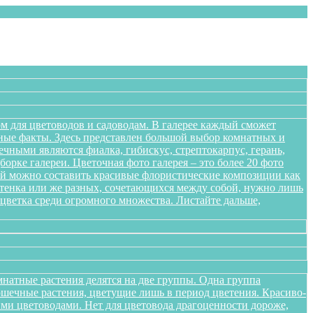
м для цветоводов и садоводам. В галерее каждый сможет
сные факты. Здесь представлен большой выбор комнатных и
чными являются фиалка, гибискус, стрептокарпус, герань,
орке галереи. Цветочная фото галерея – это более 20 фото
ений можно составить красивые флористические композиции как
оттенка или же разных, сочетающихся между собой, нужно лишь
цветка среди огромного множества. Листайте дальше,
натные растения делятся на две группы. Одна группа
ршечные растения, цветущие лишь в период цветения. Красиво-
ми цветоводами. Нет для цветовода драгоценности дороже,