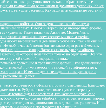
найте названия цветущих цветов, как выбрать цветущее
цветущими комнатными растениями в домашних условиях. Какой
множать цветущие растения. Как защитить комнатные растения
лирующие свойства. Они задерживают в себе влагу и
 не имением первых. Имеют интересные разнообразные формы,
я суккуленты. Такие виды как Аизовые, Молочайные,
 защитные колючки на своем сочном мясистом стебле.
оды любят выращивать в домашних условиях , так как они не
. Не любят частый полив (оптимально один раз в 3 месяца,
дной стороной к солнцу. Часто их используют дизайнеры,
цветки, некоторые появляются только на одну ночь. Все что
 много другой полезной информации ниже.
стречаются древесные и травянистые формы. Эти древнейшие
 экологической приживаемости и высокой устойчивостью к
атериал, а с 19 века отдельные виды используют в роли
 растение не цветёт.
а, часто встречается в офисах и прочих помещениях. Благодаря
едкие листья. Рубрика содержит полезную и интересную
ый материал будет полезен тем, кто желает выбрать себе
бодхи, каучуконосный (elastica), лирата, бенгальский, карика.
арактеристики для выращивания их в домашних условиях. Из
войствами и широко используются в медицине,