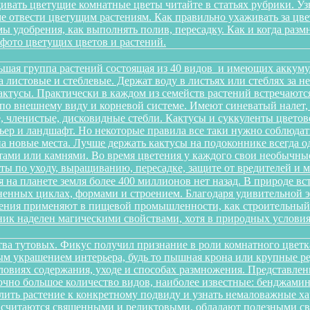
ивать цветущие комнатные цветы читайте в статьях рубрики. Уз
оме отвести цветущим растениям. Как правильно ухаживать за 
имы удобрения, как выполнять полив, пересадку. Как и когда раз
 фото цветущих цветов и растений.
ьшая группа растений состоящая из 40 видов и имеющих аккуму
на листовые и стеблевые. Держат воду в листьях или стеблях за
ктусы. Практически в каждом из семейств растений встречаютс
по внешнему виду и корневой системе. Имеют синеватый налет,
 членистые, дисковидные стебли. Кактусы и суккуленты цветов
ер и ландшафт. Но некоторые правила все таки нужно соблюдать
а новые места. Лучше держать кактусы на подоконнике всегда о
ами или камнями. Во время цветения у каждого свои необычные 
еты по уходу, выращиванию, пересадке, защите от вредителей и
 на планете земля более 400 миллионов нет назад. В природе в
зненных циклах, формами и строением. Благодаря удивительной
тения применяют в пищевой промышленности, как строительный м
ик наделен магическими свойствами, хотя в природных условиях
йства тутовых. Фикус получил признание в роли комнатного цветк
ным украшением интерьера, будь то пышная крона или крупные р
овиях содержания, уходе и способах размножения. Представленн
очно большое количество видов, наиболее известные: бенджамина, 
ить растение к конкретному подвиду и узнать немаловажные х
ы считаются священными и реликтовыми, обладают полезными с