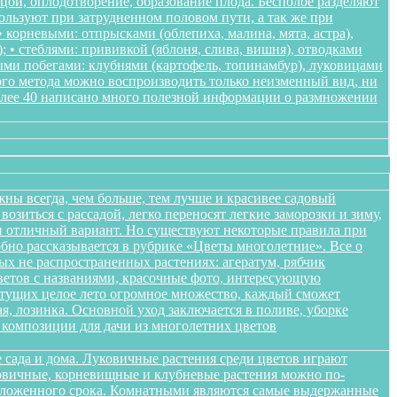
ьцой, оплодотворение, образование плода. Бесполое разделяют
пользуют при затрудненном половом пути, а так же при
корневыми: отпрысками (облепиха, малина, мята, астра),
); • стеблями: прививкой (яблоня, слива, вишня), отводками
ными побегами: клубнями (картофель, топинамбур), луковицами
ого метода можно воспроизводить только неизменный вид, ни
более 40 написано много полезной информации о размножении
жны всегда, чем больше, тем лучше и красивее садовый
озиться с рассадой, легко переносят легкие заморозки и зиму,
ики отличный вариант. Но существуют некоторые правила при
обно рассказывается в рубрике «Цветы многолетние». Все о
ых не распространенных растениях: агератум, рябчик
цветов с названиями, красочные фото, интересующую
етущих целое лето огромное множество, каждый сможет
я, лозинка. Основной уход заключается в поливе, уборке
композиции для дачи из многолетних цветов
 сада и дома. Луковичные растения среди цветов играют
уковичные, корневищные и клубневые растения можно по-
положенного срока. Комнатными являются самые выдержанные