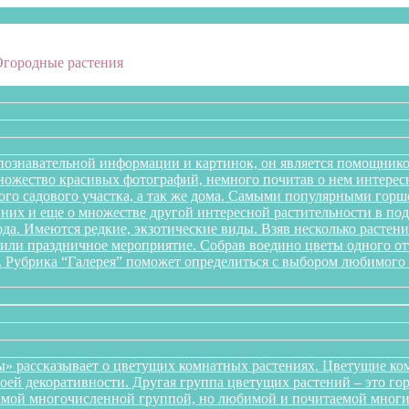
Огородные растения
познавательной информации и картинок, он является помощнико
множество красивых фотографий, немного почитав о нем интере
го садового участка, а так же дома. Самыми популярными горше
них и еще о множестве другой интересной растительности в подб
года. Имеются редкие, экзотические виды. Взяв несколько раст
л или праздничное мероприятие. Собрав воедино цветы одного 
. Рубрика “Галерея” поможет определиться с выбором любимого 
» рассказывает о цветущих комнатных растениях. Цветущие ком
оей декоративности. Другая группа цветущих растений – это го
самой многочисленной группой, но любимой и почитаемой многи