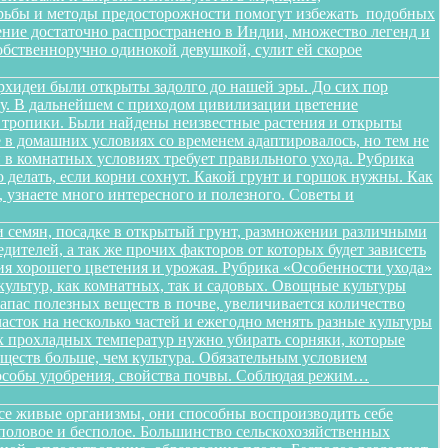
орьбы и методы предосторожности помогут избежать подобных
тение достаточно распространено в Индии, множество легенд и
бственноручно одинокой девушкой, сулит ей скорое
орхидеи были открыты задолго до нашей эры. До сих пор
ищу. В дальнейшем с приходом цивилизации цветение
в тропики. Были найдены неизвестные растения и открыты
в домашних условиях со временем адаптировалось, но тем не
в комнатных условиях требует правильного ухода. Рубрика
о делать, если корни сохнут. Какой грунт и горшок нужны. Как
, узнаете много интересного и полезного. Советы и
 семян, посадке в открытый грунт, размножении различными
дителей, а так же прочих факторов от которых будет зависеть
ения хорошего цветения и урожая. Рубрика «Особенности ухода»
ультур, как комнатных, так и садовых. Овощные культуры
запас полезных веществ в почве, увеличивается количество
сток на несколько частей и ежегодно менять разные культуры
ых прохладных температур нужно убирать сорняки, которые
ществ больше, чем культура. Обязательным условием
способы удобрения, свойства почвы. Соблюдая режим…
все живые организмы, они способны воспроизводить себе
 половое и бесполое. Большинство сельскохозяйственных