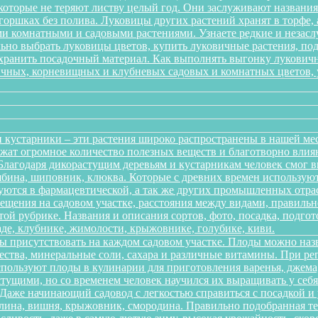
 которые не теряют листву целый год. Они заслуживают названи
 горшках без полива. Луковицы других растений хранят в торфе, 
 комнатными и садовыми растениями. Узнаете редкие и незаслу
ильно выбрать луковицы цветов, купить луковичные растения, по
 хранить посадочный материал. Как выполнять выгонку лукович
ичных, корневищных и клубневых садовых и комнатных цветов, ув
 кустарники – эти растения широко распространены в нашей ме
ержат огромное количество полезных веществ и благотворно вли
 Благодаря дикорастущим деревьям и кустарникам человек смог 
рябина, шиповник, клюква. Которые с древних времен использую
зуются в фармацевтической, а так же других промышленных отра
ещения на садовом участке, расстояния между видами, правильно
той рубрике. Названия и описания сортов, фото, посадка, подгот
аде, клубнике, жимолости, крыжовнике, голубике, киви.
ы присутствовать на каждом садовом участке. Плоды можно наз
ества, минеральные соли, сахара и различные витамины. При р
спользуют плоды в кулинарии для приготовления варенья, джема,
тущими, но со временем человек научился их выращивать у себя в
. Даже начинающий садовод с легкостью справиться с посадкой 
алина, вишня, крыжовник, смородина. Правильно подобранная т