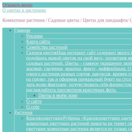
Открыть меню
О цветах и растениях
Комнатные растения / Садовые цветы / Цветы для ландшафта/ 
Главная
Реклама
Карта сайта
Семейства растений
Галерея цветов
Наш интернет сайт содержит много 
подобрать живой цветок на свой вкус, посмотрев 
садовых растений. Цветы – главное украшение любо
жасмин, гардения, драцена, фикус, диффенбахия. О 
одного растения разных сортов, ракурсов, времен 
на грядке, так и оформив прекрасный букет на сто
дать волю фантазии, почувствовать себя флористом
наслаждайтесь просмотром красочных фото.
Цветы в моём доме
О сайте
О себе
Растения
Красивоцветущие
Рубрика «Красивоцветущие цветы
комнатных цветущих растений никогда не теряет св
цветущие комнатные растения является не только 