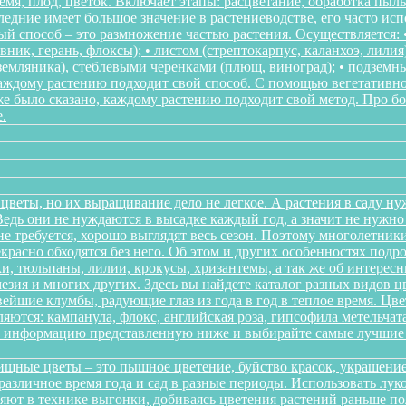
мя, плод, цветок. Включает этапы: расцветание, обработка пыл
следние имеет большое значение в растениеводстве, его часто ис
 способ – это размножение частью растения. Осуществляется: • 
ник, герань, флоксы); • листом (стрептокарпус, каланхоэ, лилия
, земляника), стеблевыми черенками (плющ, виноград); • подзем
Каждому растению подходит свой способ. С помощью вегетативн
же было сказано, каждому растению подходит свой метод. Про 
.
цветы, но их выращивание дело не легкое. А растения в саду ну
дь они не нуждаются в высадке каждый год, а значит не нужно в
о не требуется, хорошо выглядят весь сезон. Поэтому многолетн
красно обходятся без него. Об этом и других особенностях подр
и, тюльпаны, лилии, крокусы, хризантемы, а так же об интересн
мезия и многих других. Здесь вы найдете каталог разных видов 
йшие клумбы, радующие глаз из года в год в теплое время. Цв
ются: кампанула, флокс, английская роза, гипсофила метельчата
те информацию представленную ниже и выбирайте самые лучшие 
щные цветы – это пышное цветение, буйство красок, украшение
различное время года и сад в разные периоды. Использовать л
няют в технике выгонки, добиваясь цветения растений раньше 