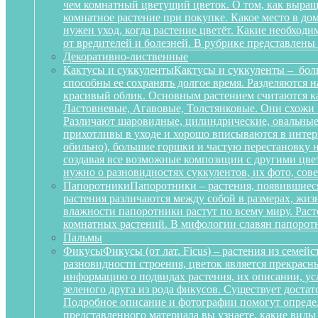
чем комнатный цветущий цветок. О том, как выращ
комнатное растение при покупке. Какое место в д
нужен уход, когда растение цветёт. Какие необход
от вредителей и болезней. В рубрике представлены
Декоративно-лиственные
Кактусы и суккуленты
Кактусы и суккуленты – бол
способны ее сохранять долгое время. Разделяются 
красивый облик. Основным растением считаются ка
Ластовневые, Агавовые, Толстянковые. Они схожи 
Различают шаровидные, цилиндрические, овальные,
прихотливы в уходе и хорошо вписываются в интерь
обильно), большие горшки и частую перестановку н
создавая все возможные композиции с другими цвет
нужно о разновидностях суккулентов, их фото, сов
Папоротники
Папоротники – растения, появившиеся
растения различаются между собой в размерах, жи
влажности папоротники растут по всему миру. Рас
комнатных растений. В мифологии славян папоротн
Пальмы
Фикусы
Фикусы (от лат. Ficus) – растения из семе
разновидности строения, цветок является прекрас
информацию о подвидах растения, их описании, усл
зеленого друга из рода фикусов. Существует достат
Подробное описание и фотографии помогут определ
представленного материала вы узнаете, какие вид