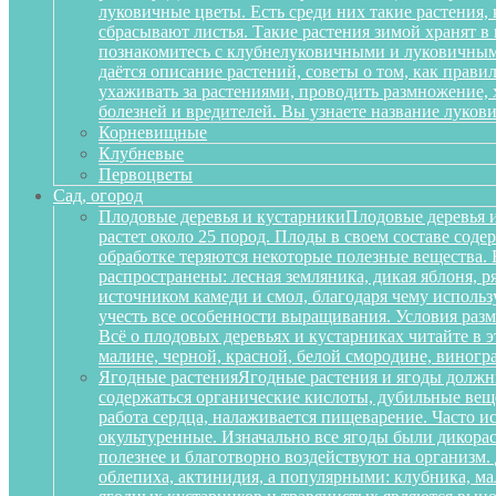
луковичные цветы. Есть среди них такие растения,
сбрасывают листья. Такие растения зимой хранят в
познакомитесь с клубнелуковичными и луковичными
даётся описание растений, советы о том, как прав
ухаживать за растениями, проводить размножение,
болезней и вредителей. Вы узнаете название луков
Корневищные
Клубневые
Первоцветы
Сад, огород
Плодовые деревья и кустарники
Плодовые деревья и
растет около 25 пород. Плоды в своем составе сод
обработке теряются некоторые полезные вещества.
распространены: лесная земляника, дикая яблоня, 
источником камеди и смол, благодаря чему исполь
учесть все особенности выращивания. Условия разм
Всё о плодовых деревьях и кустарниках читайте в э
малине, черной, красной, белой смородине, виногр
Ягодные растения
Ягодные растения и ягоды должн
содержаться органические кислоты, дубильные вещ
работа сердца, налаживается пищеварение. Часто и
окультуренные. Изначально все ягоды были дикорас
полезнее и благотворно воздействуют на организм
облепиха, актинидия, а популярными: клубника, м