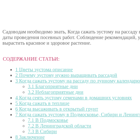
Садоводам необходимо знать, Когда сажать эустому на рассад
даты проведения посевных работ. Соблюдение рекомендаций, 
вырастить красивое и здоровое растение.
СОДЕРЖАНИЕ СТАТЬИ:
1
Цветы эустома описание
2
Почему эустому нужно выращивать рассадой
3
Когда сажать эустому на рассаду по лунному календарю
3.1
Благоприятные дни
3.2
Неблагоприятные дни
4
Когда сеять эустому семенами в домашних условиях
5
Когда сажать в теплице
6
Когда высаживать в открытый грунт
7
Когда сажать эустому в Подмосковье, Сибири и Ленинг
7.1
В Подмосковье
7.2
В Ленинградской области
7.3
В Сибири
8
Заключение