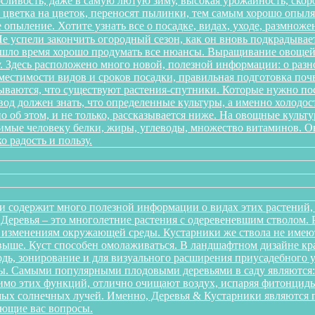
ливость, даже в самую лютую зиму, высокая урожайность, скоро
 с цветка на цветок, переносят пылинки, тем самым хорошо опы
 опыление. Хотите узнать все о посадке, видах, уходе, размноже
 успели закончить огородный сезон, как он вновь подкрадывает
ришло время хорошо продумать все нюансы. Выращивание овощей 
. Здесь расположено много новой, полезной информации: о разн
местимости видов и сроков посадки, правильная подготовка почв
дываются, что существуют растения-спутники. Которые нужно пос
од должен знать, что определенные культуры, а именно холодост
о об этом, и не только, рассказывается ниже. На овощные культ
одимые человеку белки, жиры, углеводы, множество витаминов. 
о радость и пользу.
и содержит много полезной информации о видах этих растений, п
. Деревья – это многолетние растения с одеревеневшим стволом
 изменениям окружающей среды. Кустарники же ствола не имеют,
аз выше. Куст способен омолаживаться. В ландшафтном дизайне к
дь, зонирование и для визуального расширения приусадебного у
. Самыми популярными плодовыми деревьями в саду являются: я
мо этих функций, отлично очищают воздух, испаряя фитонциды
ых солнечных лучей. Именно, Деревья & Кустарники являются г
ующие вас вопросы.