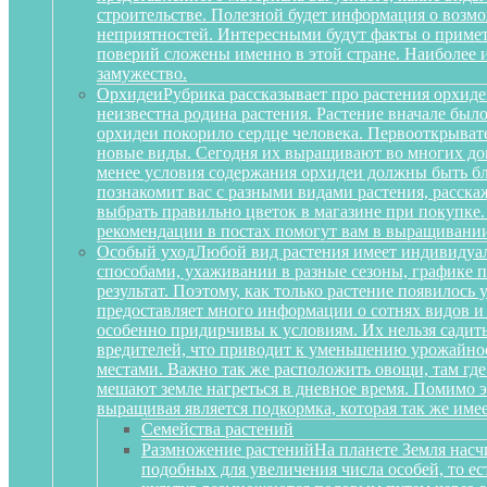
строительстве. Полезной будет информация о воз
неприятностей. Интересными будут факты о примета
поверий сложены именно в этой стране. Наиболее 
замужество.
Орхидеи
Рубрика рассказывает про растения орхиде
неизвестна родина растения. Растение вначале был
орхидеи покорило сердце человека. Первооткрыват
новые виды. Сегодня их выращивают во многих дом
менее условия содержания орхидеи должны быть бл
познакомит вас с разными видами растения, расскаж
выбрать правильно цветок в магазине при покупке.
рекомендации в постах помогут вам в выращивании
Особый уход
Любой вид растения имеет индивидуа
способами, ухаживании в разные сезоны, графике п
результат. Поэтому, как только растение появилось
предоставляет много информации о сотнях видов и
особенно придирчивы к условиям. Их нельзя садить 
вредителей, что приводит к уменьшению урожайност
местами. Важно так же расположить овощи, там где
мешают земле нагреться в дневное время. Помимо 
выращивая является подкормка, которая так же им
Семейства растений
Размножение растений
На планете Земля насч
подобных для увеличения числа особей, то е