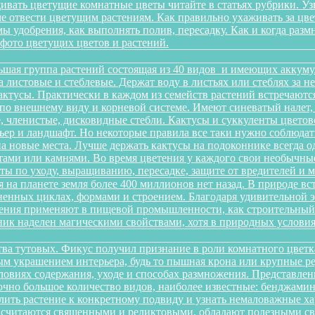
ивать цветущие комнатные цветы читайте в статьях рубрики. Уз
оме отвести цветущим растениям. Как правильно ухаживать за 
имы удобрения, как выполнять полив, пересадку. Как и когда раз
 фото цветущих цветов и растений.
ьшая группа растений состоящая из 40 видов и имеющих аккуму
на листовые и стеблевые. Держат воду в листьях или стеблях за
ктусы. Практически в каждом из семейств растений встречаютс
по внешнему виду и корневой системе. Имеют синеватый налет,
 членистые, дисковидные стебли. Кактусы и суккуленты цветов
ер и ландшафт. Но некоторые правила все таки нужно соблюдать
а новые места. Лучше держать кактусы на подоконнике всегда о
ами или камнями. Во время цветения у каждого свои необычные 
еты по уходу, выращиванию, пересадке, защите от вредителей и
 на планете земля более 400 миллионов нет назад. В природе в
зненных циклах, формами и строением. Благодаря удивительной
тения применяют в пищевой промышленности, как строительный м
ик наделен магическими свойствами, хотя в природных условиях
йства тутовых. Фикус получил признание в роли комнатного цветк
ным украшением интерьера, будь то пышная крона или крупные р
овиях содержания, уходе и способах размножения. Представленн
очно большое количество видов, наиболее известные: бенджамина, 
ить растение к конкретному подвиду и узнать немаловажные х
ы считаются священными и реликтовыми, обладают полезными с