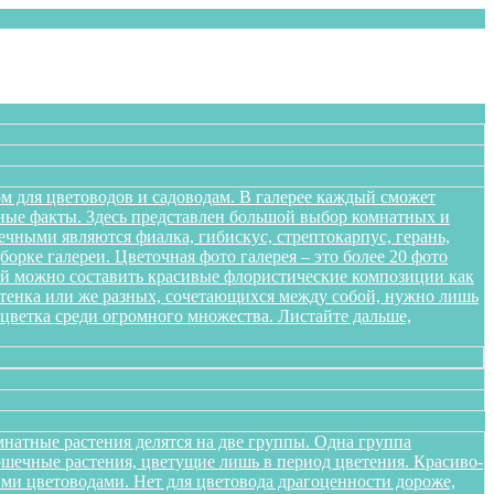
м для цветоводов и садоводам. В галерее каждый сможет
сные факты. Здесь представлен большой выбор комнатных и
чными являются фиалка, гибискус, стрептокарпус, герань,
орке галереи. Цветочная фото галерея – это более 20 фото
ений можно составить красивые флористические композиции как
оттенка или же разных, сочетающихся между собой, нужно лишь
цветка среди огромного множества. Листайте дальше,
натные растения делятся на две группы. Одна группа
ршечные растения, цветущие лишь в период цветения. Красиво-
ми цветоводами. Нет для цветовода драгоценности дороже,