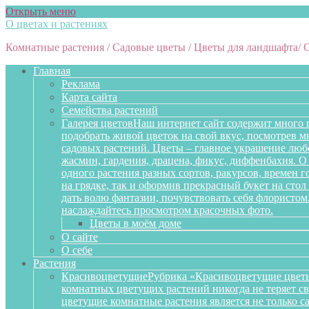
Открыть меню
О цветах и растениях
Комнатные растения / Садовые цветы / Цветы для ландшафта/ 
Главная
Реклама
Карта сайта
Семейства растений
Галерея цветов
Наш интернет сайт содержит много 
подобрать живой цветок на свой вкус, посмотрев 
садовых растений. Цветы – главное украшение любо
жасмин, гардения, драцена, фикус, диффенбахия. О 
одного растения разных сортов, ракурсов, времен 
на грядке, так и оформив прекрасный букет на сто
дать волю фантазии, почувствовать себя флористом
наслаждайтесь просмотром красочных фото.
Цветы в моём доме
О сайте
О себе
Растения
Красивоцветущие
Рубрика «Красивоцветущие цветы
комнатных цветущих растений никогда не теряет св
цветущие комнатные растения является не только 