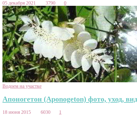
05 декабря 2021
3790
0
Водоем на участке
Апоногетон (Aponogeton) фото, уход, ви
18 июня 2015
6030
1