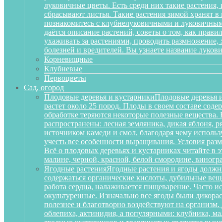
луковичные цветы. Есть среди них такие растения,
сбрасывают листья. Такие растения зимой хранят в
познакомитесь с клубнелуковичными и луковичными
даётся описание растений, советы о том, как прав
ухаживать за растениями, проводить размножение,
болезней и вредителей. Вы узнаете название луков
Корневищные
Клубневые
Первоцветы
Сад, огород
Плодовые деревья и кустарники
Плодовые деревья и
растет около 25 пород. Плоды в своем составе сод
обработке теряются некоторые полезные вещества.
распространены: лесная земляника, дикая яблоня, 
источником камеди и смол, благодаря чему исполь
учесть все особенности выращивания. Условия разм
Всё о плодовых деревьях и кустарниках читайте в э
малине, черной, красной, белой смородине, виногр
Ягодные растения
Ягодные растения и ягоды должн
содержаться органические кислоты, дубильные вещ
работа сердца, налаживается пищеварение. Часто и
окультуренные. Изначально все ягоды были дикорас
полезнее и благотворно воздействуют на организм
облепиха, актинидия, а популярными: клубника, м