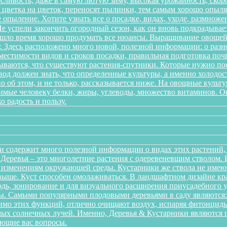
ливость, даже в самую лютую зиму, высокая урожайность, скоро
 с цветка на цветок, переносят пылинки, тем самым хорошо опы
 опыление. Хотите узнать все о посадке, видах, уходе, размноже
 успели закончить огородный сезон, как он вновь подкрадывает
ришло время хорошо продумать все нюансы. Выращивание овощей 
. Здесь расположено много новой, полезной информации: о разн
местимости видов и сроков посадки, правильная подготовка почв
дываются, что существуют растения-спутники. Которые нужно пос
од должен знать, что определенные культуры, а именно холодост
о об этом, и не только, рассказывается ниже. На овощные культ
одимые человеку белки, жиры, углеводы, множество витаминов. 
о радость и пользу.
и содержит много полезной информации о видах этих растений, п
. Деревья – это многолетние растения с одеревеневшим стволом
 изменениям окружающей среды. Кустарники же ствола не имеют,
аз выше. Куст способен омолаживаться. В ландшафтном дизайне к
дь, зонирование и для визуального расширения приусадебного у
. Самыми популярными плодовыми деревьями в саду являются: я
мо этих функций, отлично очищают воздух, испаряя фитонциды
ых солнечных лучей. Именно, Деревья & Кустарники являются г
ующие вас вопросы.