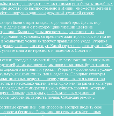
орьбы и методы предосторожности помогут избежать подобных
тение достаточно распространено в Индии, множество легенд и
бственноручно одинокой девушкой, сулит ей скорое
орхидеи были открыты задолго до нашей эры. До сих пор
ищу. В дальнейшем с приходом цивилизации цветение
в тропики. Были найдены неизвестные растения и открыты
в домашних условиях со временем адаптировалось, но тем не
в комнатных условиях требует правильного ухода. Рубрика
о делать, если корни сохнут. Какой грунт и горшок нужны. Как
, узнаете много интересного и полезного. Советы и
 семян, посадке в открытый грунт, размножении различными
дителей, а так же прочих факторов от которых будет зависеть
ения хорошего цветения и урожая. Рубрика «Особенности ухода»
ультур, как комнатных, так и садовых. Овощные культуры
запас полезных веществ в почве, увеличивается количество
сток на несколько частей и ежегодно менять разные культуры
ых прохладных температур нужно убирать сорняки, которые
ществ больше, чем культура. Обязательным условием
способы удобрения, свойства почвы. Соблюдая режим…
все живые организмы, они способны воспроизводить себе
 половое и бесполое. Большинство сельскохозяйственных