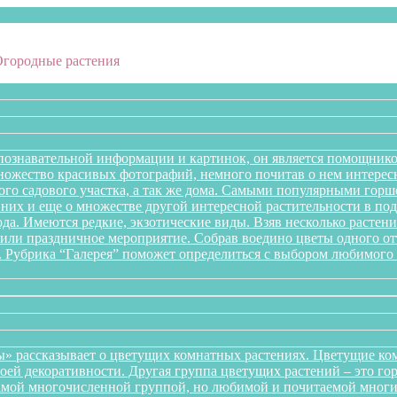
Огородные растения
познавательной информации и картинок, он является помощнико
множество красивых фотографий, немного почитав о нем интере
го садового участка, а так же дома. Самыми популярными горше
них и еще о множестве другой интересной растительности в подб
года. Имеются редкие, экзотические виды. Взяв несколько раст
л или праздничное мероприятие. Собрав воедино цветы одного 
. Рубрика “Галерея” поможет определиться с выбором любимого 
» рассказывает о цветущих комнатных растениях. Цветущие ком
оей декоративности. Другая группа цветущих растений – это го
самой многочисленной группой, но любимой и почитаемой многи