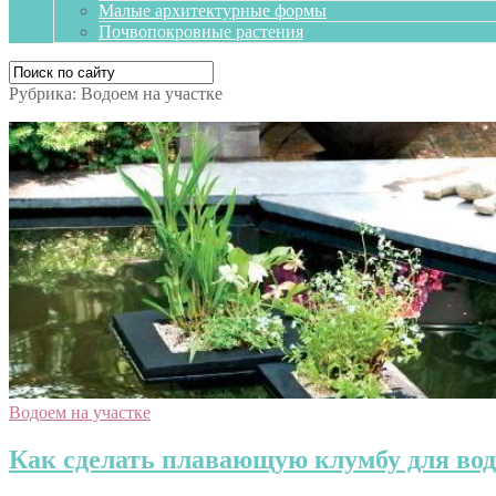
Малые архитектурные формы
Почвопокровные растения
Рубрика:
Водоем на участке
Водоем на участке
Как сделать плавающую клумбу для во