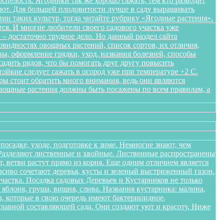
спелость. Ягодники так же хорошо сажать, тем кто разводит
ляют. Для большей плодовитости лучше в саду выращивать
нии таких культур, тогда читайте рубрику «Ягодные растения».
ся. И многие любители своего садового участка уже
– достаточно трудное дело. Но данный раздел сайта
овидностях овощных растений, список сортов, их отличия,
ы, оформление грядки, уход, названия болезней, способы
адить рядов, что бы помогать друг другу повысить
ойкие следует сажать в огород уже при температуре +2 С.
уры стоит обратить много внимания, ведь они являются
Овощные растения должны быть посажены по всем правилам, а
осадке, уходе, подготовке к зиме. Немногие знают, чем
. Разделяют лиственные и хвойные. Лиственные распространены
 ветви растут прямо из корня. Еще одним отличием является
расиво сочетают деревья, кусты и зеленый выстриженный газон.
частка. Посадка садовых Деревьев и Кустарников не только
блоня, груша, вишня, слива. Названия кустарника: малина,
, которые в свою очередь имеют бактерицидное,
лавной составляющей сада. Они создают уют и красоту. Ниже