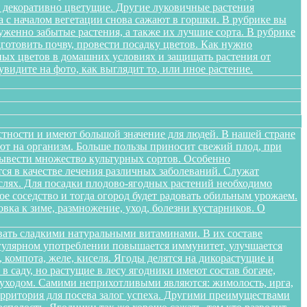
я декоративно цветущие. Другие луковичные растения
а с началом вегетации снова сажают в горшки. В рубрике вы
женно забытые растения, а также их лучшие сорта. В рубрике
дготовить почву, провести посадку цветов. Как нужно
ных цветов в домашних условиях и защищать растения от
идите на фото, как выглядит то, или иное растение.
стности и имеют большой значение для людей. В нашей стране
яют на организм. Больше пользы приносит свежий плод, при
вывести множество культурных сортов. Особенно
тся в качестве лечения различных заболеваний. Служат
слях. Для посадки плодово-ягодных растений необходимо
е соседство и тогда огород будет радовать обильным урожаем.
овка к зиме, размножение, уход, болезни кустарников. О
вать сладкими натуральными витаминами. В их составе
егулярном употреблении повышается иммунитет, улучшается
 компота, желе, киселя. Ягоды делятся на дикорастущие и
 саду, но растущие в лесу ягодники имеют состав богаче,
и уходом. Самими неприхотливыми являются: жимолость, ирга,
ерритория для посева залог успеха. Другими преимуществами