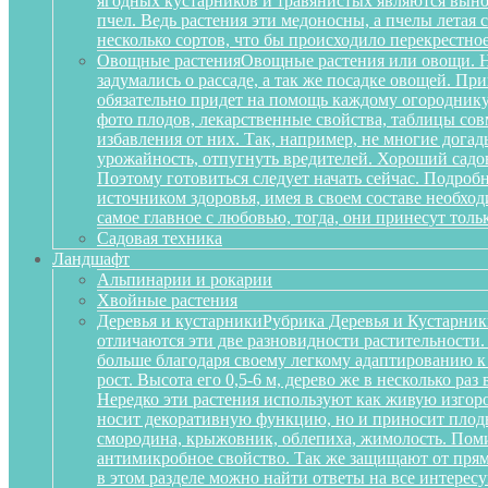
ягодных кустарников и травянистых являются вынос
пчел. Ведь растения эти медоносны, а пчелы летая
несколько сортов, что бы происходило перекрестное
Овощные растения
Овощные растения или овощи. Не
задумались о рассаде, а так же посадке овощей. П
обязательно придет на помощь каждому огороднику
фото плодов, лекарственные свойства, таблицы сов
избавления от них. Так, например, не многие дога
урожайность, отпугнуть вредителей. Хороший садов
Поэтому готовиться следует начать сейчас. Подробн
источником здоровья, имея в своем составе необх
самое главное с любовью, тогда, они принесут тольк
Садовая техника
Ландшафт
Альпинарии и рокарии
Хвойные растения
Деревья и кустарники
Рубрика Деревья и Кустарник
отличаются эти две разновидности растительности
больше благодаря своему легкому адаптированию к
рост. Высота его 0,5-6 м, дерево же в несколько р
Нередко эти растения используют как живую изгоро
носит декоративную функцию, но и приносит плоды
смородина, крыжовник, облепиха, жимолость. Поми
антимикробное свойство. Так же защищают от прям
в этом разделе можно найти ответы на все интерес