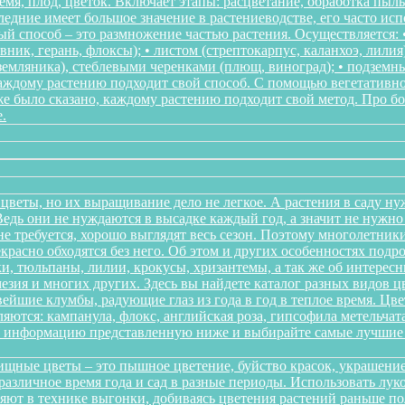
мя, плод, цветок. Включает этапы: расцветание, обработка пыл
следние имеет большое значение в растениеводстве, его часто ис
 способ – это размножение частью растения. Осуществляется: • 
ник, герань, флоксы); • листом (стрептокарпус, каланхоэ, лилия
, земляника), стеблевыми черенками (плющ, виноград); • подзем
Каждому растению подходит свой способ. С помощью вегетативн
же было сказано, каждому растению подходит свой метод. Про 
.
цветы, но их выращивание дело не легкое. А растения в саду ну
дь они не нуждаются в высадке каждый год, а значит не нужно в
о не требуется, хорошо выглядят весь сезон. Поэтому многолетн
красно обходятся без него. Об этом и других особенностях подр
и, тюльпаны, лилии, крокусы, хризантемы, а так же об интересн
мезия и многих других. Здесь вы найдете каталог разных видов 
йшие клумбы, радующие глаз из года в год в теплое время. Цв
ются: кампанула, флокс, английская роза, гипсофила метельчата
те информацию представленную ниже и выбирайте самые лучшие 
щные цветы – это пышное цветение, буйство красок, украшение
различное время года и сад в разные периоды. Использовать л
няют в технике выгонки, добиваясь цветения растений раньше 