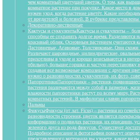
чем комнатный цветущий цветок. О том, как выращ
комнатное растение при покупке. Какое место в д
нужен уход, когда растение цветёт. Какие необход
от вредителей и болезней. В рубрике представлены
Декоративно-лиственные
Кактусы и суккуленты
Кактусы и суккуленты – бол
способны ее сохранять долгое время. Разделяются 
красивый облик. Основным растением считаются ка
Ластовневые, Агавовые, Толстянковые. Они схожи 
Различают шаровидные, цилиндрические, овальные,
прихотливы в уходе и хорошо вписываются в интерь
обильно), большие горшки и частую перестановку н
создавая все возможные композиции с другими цвет
нужно о разновидностях суккулентов, их фото, сов
Папоротники
Папоротники – растения, появившиеся
растения различаются между собой в размерах, жи
влажности папоротники растут по всему миру. Рас
комнатных растений. В мифологии славян папоротн
Пальмы
Фикусы
Фикусы (от лат. Ficus) – растения из семе
разновидности строения, цветок является прекрас
информацию о подвидах растения, их описании, усл
зеленого друга из рода фикусов. Существует достат
Подробное описание и фотографии помогут определ
представленного материала вы узнаете, какие вид