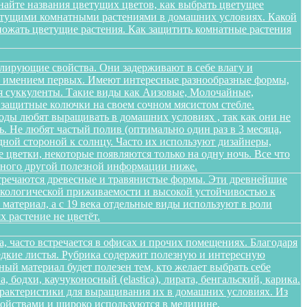
найте названия цветущих цветов, как выбрать цветущее
цветущими комнатными растениями в домашних условиях. Какой
множать цветущие растения. Как защитить комнатные растения
лирующие свойства. Они задерживают в себе влагу и
 не имением первых. Имеют интересные разнообразные формы,
я суккуленты. Такие виды как Аизовые, Молочайные,
 защитные колючки на своем сочном мясистом стебле.
оды любят выращивать в домашних условиях , так как они не
. Не любят частый полив (оптимально один раз в 3 месяца,
дной стороной к солнцу. Часто их используют дизайнеры,
цветки, некоторые появляются только на одну ночь. Все что
 много другой полезной информации ниже.
стречаются древесные и травянистые формы. Эти древнейшие
 экологической приживаемости и высокой устойчивостью к
атериал, а с 19 века отдельные виды используют в роли
 растение не цветёт.
а, часто встречается в офисах и прочих помещениях. Благодаря
едкие листья. Рубрика содержит полезную и интересную
ый материал будет полезен тем, кто желает выбрать себе
бодхи, каучуконосный (elastica), лирата, бенгальский, карика.
арактеристики для выращивания их в домашних условиях. Из
войствами и широко используются в медицине,