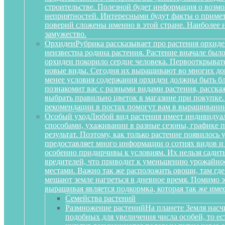
строительстве. Полезной будет информация о воз
неприятностей. Интересными будут факты о примета
поверий сложены именно в этой стране. Наиболее 
замужество.
Орхидеи
Рубрика рассказывает про растения орхиде
неизвестна родина растения. Растение вначале был
орхидеи покорило сердце человека. Первооткрыват
новые виды. Сегодня их выращивают во многих дом
менее условия содержания орхидеи должны быть бл
познакомит вас с разными видами растения, расскаж
выбрать правильно цветок в магазине при покупке.
рекомендации в постах помогут вам в выращивании
Особый уход
Любой вид растения имеет индивидуа
способами, ухаживании в разные сезоны, графике п
результат. Поэтому, как только растение появилось
предоставляет много информации о сотнях видов и
особенно придирчивы к условиям. Их нельзя садить 
вредителей, что приводит к уменьшению урожайност
местами. Важно так же расположить овощи, там где
мешают земле нагреться в дневное время. Помимо 
выращивая является подкормка, которая так же им
Семейства растений
Размножение растений
На планете Земля насч
подобных для увеличения числа особей, то е