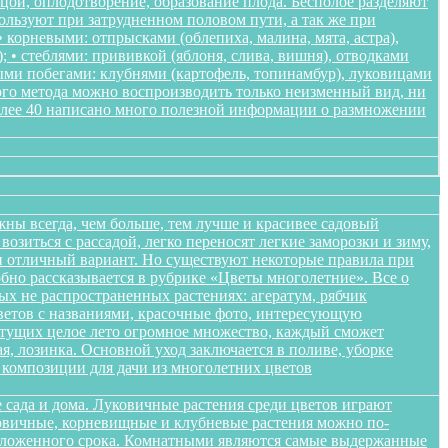
ьцой, оплодотворение, образование плода. Бесполое разделяют
пользуют при затрудненном половом пути, а так же при
корневыми: отпрысками (облепиха, малина, мята, астра),
); • стеблями: прививкой (яблоня, слива, вишня), отводками
ными побегами: клубнями (картофель, топинамбур), луковицами
ого метода можно воспроизводить только неизменный вид, ни
более 40 написано много полезной информации о размножении
жны всегда, чем больше, тем лучше и красивее садовый
озиться с рассадой, легко переносят легкие заморозки и зиму,
ики отличный вариант. Но существуют некоторые правила при
обно рассказывается в рубрике «Цветы многолетние». Все о
ых не распространенных растениях: агератум, рябчик
цветов с названиями, красочные фото, интересующую
етущих целое лето огромное множество, каждый сможет
я, лозинка. Основной уход заключается в поливе, уборке
композиции для дачи из многолетних цветов
 сада и дома. Луковичные растения среди цветов играют
уковичные, корневищные и клубневые растения можно по-
положенного срока. Комнатными являются самые выдержанные