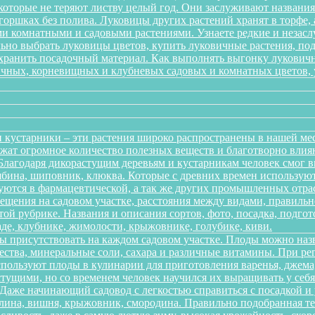
 которые не теряют листву целый год. Они заслуживают названи
 горшках без полива. Луковицы других растений хранят в торфе, 
 комнатными и садовыми растениями. Узнаете редкие и незаслу
ильно выбрать луковицы цветов, купить луковичные растения, по
 хранить посадочный материал. Как выполнять выгонку лукович
ичных, корневищных и клубневых садовых и комнатных цветов, ув
 кустарники – эти растения широко распространены в нашей ме
ержат огромное количество полезных веществ и благотворно вли
 Благодаря дикорастущим деревьям и кустарникам человек смог 
рябина, шиповник, клюква. Которые с древних времен использую
зуются в фармацевтической, а так же других промышленных отра
ещения на садовом участке, расстояния между видами, правильно
той рубрике. Названия и описания сортов, фото, посадка, подгот
аде, клубнике, жимолости, крыжовнике, голубике, киви.
ы присутствовать на каждом садовом участке. Плоды можно наз
ества, минеральные соли, сахара и различные витамины. При р
спользуют плоды в кулинарии для приготовления варенья, джема,
тущими, но со временем человек научился их выращивать у себя в
. Даже начинающий садовод с легкостью справиться с посадкой 
алина, вишня, крыжовник, смородина. Правильно подобранная т