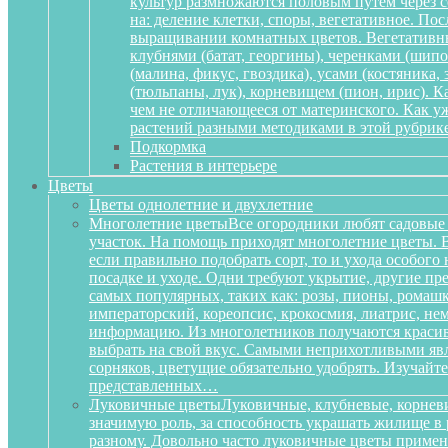
культур размножаются половым путем через се
на: деление клетки, споры, вегетативное. По
выращивании комнатных цветов. Вегетативный
клубнями (батат, георгины), черенками (шипов
(малина, фикус, гвоздика), усами (костяника
(тюльпаны, лук), корневищем (пион, ирис). 
чем не отличающееся от материнского. Как у
растений разными методиками в этой рубрике
Подкормка
Растения в интерьере
Цветы
Цветы однолетние и двухлетние
Многолетние цветы
Все огородники любят садовые 
участок. На помощь приходят многолетние цветы. Ве
если правильно подобрать сорт, то и ухода особог
посадке и уходе. Одни требуют укрытие, другие пре
самых популярных, таких как: розы, пионы, ромашк
императорский, кореопсис, крокосмия, лиатрис, не
информацию. Из многолетников получаются красиве
выбрать на свой вкус. Самыми неприхотливыми явля
сорняков, цветущие обязательно удобрять. Изучай
представленных…
Луковичные цветы
Луковичные, клубневые, корневи
значимую роль, за способность украшать жилище в 
разному. Довольно часто луковичные цветы приме