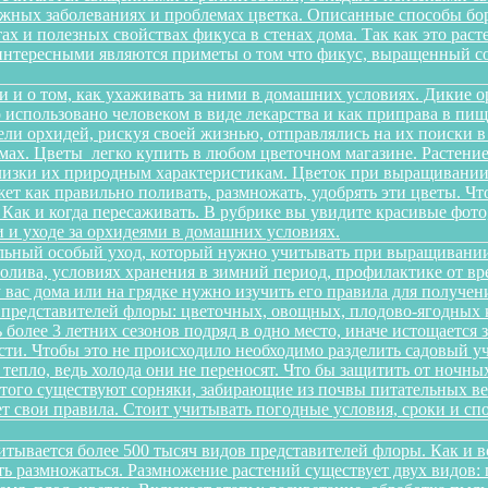
можных заболеваниях и проблемах цветка. Описанные способы б
х и полезных свойствах фикуса в стенах дома. Так как это рас
интересными являются приметы о том что фикус, выращенный со
и и о том, как ухаживать за ними в домашних условиях. Дикие 
о использовано человеком в виде лекарства и как приправа в п
ели орхидей, рискуя своей жизнью, отправлялись на их поиски 
ах. Цветы легко купить в любом цветочном магазине. Растение 
изки их природным характеристикам. Цветок при выращивании 
ет как правильно поливать, размножать, удобрять эти цветы. Чт
 Как и когда пересаживать. В рубрике вы увидите красивые фото
 и уходе за орхидеями в домашних условиях.
льный особый уход, который нужно учитывать при выращивании
олива, условиях хранения в зимний период, профилактике от вре
 у вас дома или на грядке нужно изучить его правила для получ
 представителей флоры: цветочных, овощных, плодово-ягодных к
более 3 летних сезонов подряд в одно место, иначе истощается 
и. Чтобы это не происходило необходимо разделить садовый уча
 тепло, ведь холода они не переносят. Что бы защитить от ночн
этого существуют сорняки, забирающие из почвы питательных ве
еет свои правила. Стоит учитывать погодные условия, сроки и 
итывается более 500 тысяч видов представителей флоры. Как и 
сть размножаться. Размножение растений существует двух видов: