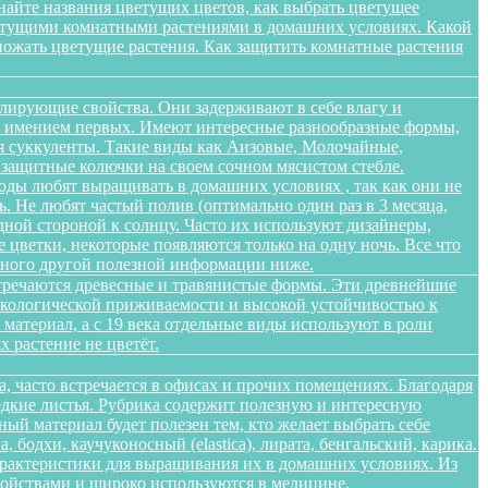
найте названия цветущих цветов, как выбрать цветущее
цветущими комнатными растениями в домашних условиях. Какой
множать цветущие растения. Как защитить комнатные растения
лирующие свойства. Они задерживают в себе влагу и
 не имением первых. Имеют интересные разнообразные формы,
я суккуленты. Такие виды как Аизовые, Молочайные,
 защитные колючки на своем сочном мясистом стебле.
оды любят выращивать в домашних условиях , так как они не
. Не любят частый полив (оптимально один раз в 3 месяца,
дной стороной к солнцу. Часто их используют дизайнеры,
цветки, некоторые появляются только на одну ночь. Все что
 много другой полезной информации ниже.
стречаются древесные и травянистые формы. Эти древнейшие
 экологической приживаемости и высокой устойчивостью к
атериал, а с 19 века отдельные виды используют в роли
 растение не цветёт.
а, часто встречается в офисах и прочих помещениях. Благодаря
едкие листья. Рубрика содержит полезную и интересную
ый материал будет полезен тем, кто желает выбрать себе
бодхи, каучуконосный (elastica), лирата, бенгальский, карика.
арактеристики для выращивания их в домашних условиях. Из
войствами и широко используются в медицине,