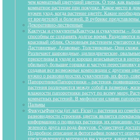
чем комнатный цветущий цветок. О том, как выращ
комнатное растение при покупке. Какое место в д
нужен уход, когда растение цветёт. Какие необход
от вредителей и болезней. В рубрике представлены
Декоративно-лиственные
Кактусы и суккуленты
Кактусы и суккуленты – бол
способны ее сохранять долгое время. Разделяются 
красивый облик. Основным растением считаются ка
Ластовневые, Агавовые, Толстянковые. Они схожи 
Различают шаровидные, цилиндрические, овальные,
прихотливы в уходе и хорошо вписываются в интерь
обильно), большие горшки и частую перестановку н
создавая все возможные композиции с другими цвет
нужно о разновидностях суккулентов, их фото, сов
Папоротники
Папоротники – растения, появившиеся
растения различаются между собой в размерах, жи
влажности папоротники растут по всему миру. Рас
комнатных растений. В мифологии славян папоротн
Пальмы
Фикусы
Фикусы (от лат. Ficus) – растения из семе
разновидности строения, цветок является прекрас
информацию о подвидах растения, их описании, усл
зеленого друга из рода фикусов. Существует достат
Подробное описание и фотографии помогут определ
представленного материала вы узнаете, какие вид