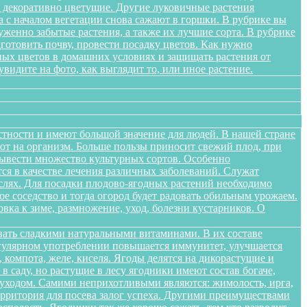
я декоративно цветущие. Другие луковичные растения
а с началом вегетации снова сажают в горшки. В рубрике вы
женно забытые растения, а также их лучшие сорта. В рубрике
дготовить почву, провести посадку цветов. Как нужно
ных цветов в домашних условиях и защищать растения от
идите на фото, как выглядит то, или иное растение.
стности и имеют большой значение для людей. В нашей стране
яют на организм. Больше пользы приносит свежий плод, при
вывести множество культурных сортов. Особенно
тся в качестве лечения различных заболеваний. Служат
слях. Для посадки плодово-ягодных растений необходимо
е соседство и тогда огород будет радовать обильным урожаем.
овка к зиме, размножение, уход, болезни кустарников. О
вать сладкими натуральными витаминами. В их составе
егулярном употреблении повышается иммунитет, улучшается
 компота, желе, киселя. Ягоды делятся на дикорастущие и
 саду, но растущие в лесу ягодники имеют состав богаче,
и уходом. Самими неприхотливыми являются: жимолость, ирга,
ерритория для посева залог успеха. Другими преимуществами