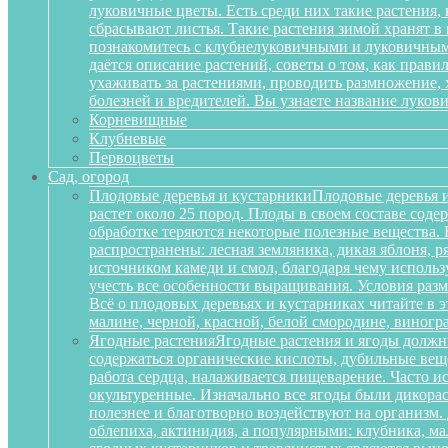
луковичные цветы. Есть среди них такие растения,
сбрасывают листья. Такие растения зимой хранят в
познакомитесь с клубнелуковичными и луковичными
даётся описание растений, советы о том, как прав
ухаживать за растениями, проводить размножение,
болезней и вредителей. Вы узнаете название луков
Корневищные
Клубневые
Первоцветы
Сад, огород
Плодовые деревья и кустарники
Плодовые деревья и
растет около 25 пород. Плоды в своем составе сод
обработке теряются некоторые полезные вещества.
распространены: лесная земляника, дикая яблоня, 
источником камеди и смол, благодаря чему исполь
учесть все особенности выращивания. Условия разм
Всё о плодовых деревьях и кустарниках читайте в э
малине, черной, красной, белой смородине, виногр
Ягодные растения
Ягодные растения и ягоды должн
содержаться органические кислоты, дубильные вещ
работа сердца, налаживается пищеварение. Часто и
окультуренные. Изначально все ягоды были дикорас
полезнее и благотворно воздействуют на организм
облепиха, актинидия, а популярными: клубника, м