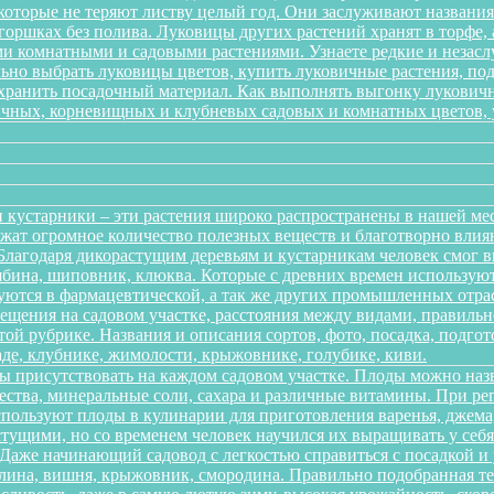
 которые не теряют листву целый год. Они заслуживают названи
 горшках без полива. Луковицы других растений хранят в торфе, 
 комнатными и садовыми растениями. Узнаете редкие и незаслу
ильно выбрать луковицы цветов, купить луковичные растения, по
 хранить посадочный материал. Как выполнять выгонку лукович
ичных, корневищных и клубневых садовых и комнатных цветов, ув
 кустарники – эти растения широко распространены в нашей ме
ержат огромное количество полезных веществ и благотворно вли
 Благодаря дикорастущим деревьям и кустарникам человек смог 
рябина, шиповник, клюква. Которые с древних времен использую
зуются в фармацевтической, а так же других промышленных отра
ещения на садовом участке, расстояния между видами, правильно
той рубрике. Названия и описания сортов, фото, посадка, подгот
аде, клубнике, жимолости, крыжовнике, голубике, киви.
ы присутствовать на каждом садовом участке. Плоды можно наз
ества, минеральные соли, сахара и различные витамины. При р
спользуют плоды в кулинарии для приготовления варенья, джема,
тущими, но со временем человек научился их выращивать у себя в
. Даже начинающий садовод с легкостью справиться с посадкой 
алина, вишня, крыжовник, смородина. Правильно подобранная т