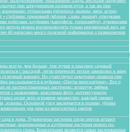
ьцой, оплодотворение, образование плода. Бесполое разделяют
пользуют при затрудненном половом пути, а так же при
корневыми: отпрысками (облепиха, малина, мята, астра),
); • стеблями: прививкой (яблоня, слива, вишня), отводками
ными побегами: клубнями (картофель, топинамбур), луковицами
ого метода можно воспроизводить только неизменный вид, ни
более 40 написано много полезной информации о размножении
жны всегда, чем больше, тем лучше и красивее садовый
озиться с рассадой, легко переносят легкие заморозки и зиму,
ики отличный вариант. Но существуют некоторые правила при
обно рассказывается в рубрике «Цветы многолетние». Все о
ых не распространенных растениях: агератум, рябчик
цветов с названиями, красочные фото, интересующую
етущих целое лето огромное множество, каждый сможет
я, лозинка. Основной уход заключается в поливе, уборке
композиции для дачи из многолетних цветов
 сада и дома. Луковичные растения среди цветов играют
уковичные, корневищные и клубневые растения можно по-
положенного срока. Комнатными являются самые выдержанные