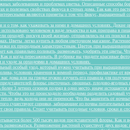
можных заболеваниях и проблемах цветка. Описанные способы б
х и полезных свойствах фикуса в стенах дома. Так как это рас
интересными являются приметы о том что фикус, выращенный со
и и о том, как ухаживать за ними в домашних условиях. Дикие 
о использовано человеком в виде лекарства и как приправа в п
ели орхидей, рискуя своей жизнью, отправлялись на их поиски 
ах. Цветы легко купить в любом цветочном магазине. Растение 
изки их природным характеристикам. Цветок при выращивании 
ет как правильно поливать, размножать, удобрять эти цветы. Чт
 Как и когда пересаживать. В рубрике вы увидите красивые фото
 и уходе за орхидеями в домашних условиях.
льный особый уход, который нужно учитывать при выращивании
олива, условиях хранения в зимний период, профилактике от вре
 у вас дома или на грядке нужно изучить его правила для получ
 представителей флоры: цветочных, овощных, плодово-ягодных к
более 3 летних сезонов подряд в одно место, иначе истощается 
и. Чтобы это не происходило необходимо разделить садовый уча
 тепло, ведь холода они не переносят. Что бы защитить от ночн
этого существуют сорняки, забирающие из почвы питательных ве
еет свои правила. Стоит учитывать погодные условия, сроки и 
итывается более 500 тысяч видов представителей флоры. Как и 
сть размножаться. Размножение растений существует двух видов: