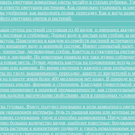
ивать цветущие комнатные цветы читайте в статьях рубрики. Уз
оме отвести цветущим растениям. Как правильно ухаживать за 
имы удобрения, как выполнять полив, пересадку. Как и когда раз
 фото цветущих цветов и растений.
ьшая группа растений состоящая из 40 видов и имеющих аккуму
на листовые и стеблевые. Держат воду в листьях или стеблях за
ктусы. Практически в каждом из семейств растений встречаютс
по внешнему виду и корневой системе. Имеют синеватый налет,
 членистые, дисковидные стебли. Кактусы и суккуленты цветов
ер и ландшафт. Но некоторые правила все таки нужно соблюдать
а новые места. Лучше держать кактусы на подоконнике всегда о
ами или камнями. Во время цветения у каждого свои необычные 
еты по уходу, выращиванию, пересадке, защите от вредителей и
 на планете земля более 400 миллионов нет назад. В природе в
зненных циклах, формами и строением. Благодаря удивительной
тения применяют в пищевой промышленности, как строительный м
ик наделен магическими свойствами, хотя в природных условиях
йства тутовых. Фикус получил признание в роли комнатного цветк
ным украшением интерьера, будь то пышная крона или крупные р
овиях содержания, уходе и способах размножения. Представленн
очно большое количество видов, наиболее известные: бенджамина, 
ить растение к конкретному подвиду и узнать немаловажные х
ы считаются священными и реликтовыми, обладают полезными с