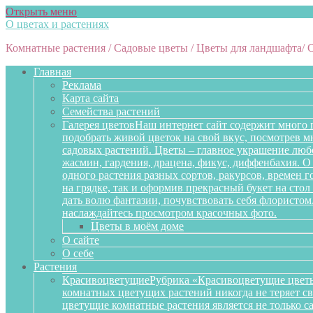
Открыть меню
О цветах и растениях
Комнатные растения / Садовые цветы / Цветы для ландшафта/ 
Главная
Реклама
Карта сайта
Семейства растений
Галерея цветов
Наш интернет сайт содержит много 
подобрать живой цветок на свой вкус, посмотрев 
садовых растений. Цветы – главное украшение любо
жасмин, гардения, драцена, фикус, диффенбахия. О 
одного растения разных сортов, ракурсов, времен 
на грядке, так и оформив прекрасный букет на сто
дать волю фантазии, почувствовать себя флористом
наслаждайтесь просмотром красочных фото.
Цветы в моём доме
О сайте
О себе
Растения
Красивоцветущие
Рубрика «Красивоцветущие цветы
комнатных цветущих растений никогда не теряет св
цветущие комнатные растения является не только 