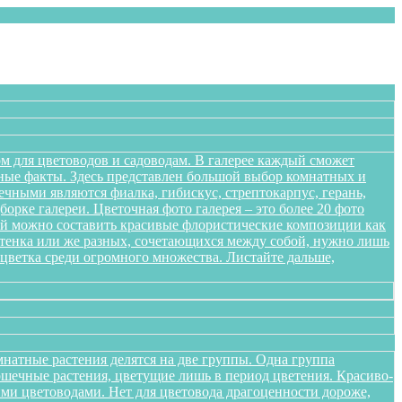
м для цветоводов и садоводам. В галерее каждый сможет
сные факты. Здесь представлен большой выбор комнатных и
чными являются фиалка, гибискус, стрептокарпус, герань,
орке галереи. Цветочная фото галерея – это более 20 фото
ений можно составить красивые флористические композиции как
оттенка или же разных, сочетающихся между собой, нужно лишь
цветка среди огромного множества. Листайте дальше,
натные растения делятся на две группы. Одна группа
ршечные растения, цветущие лишь в период цветения. Красиво-
ми цветоводами. Нет для цветовода драгоценности дороже,