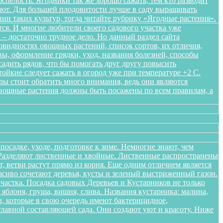
спелость. Ягодники так же хорошо сажать, тем кто разводит
ляют. Для большей плодовитости лучше в саду выращивать
нии таких культур, тогда читайте рубрику «Ягодные растения».
ся. И многие любители своего садового участка уже
– достаточно трудное дело. Но данный раздел сайта
овидностях овощных растений, список сортов, их отличия,
ы, оформление грядки, уход, названия болезней, способы
адить рядов, что бы помогать друг другу повысить
ойкие следует сажать в огород уже при температуре +2 С.
уры стоит обратить много внимания, ведь они являются
Овощные растения должны быть посажены по всем правилам, а
осадке, уходе, подготовке к зиме. Немногие знают, чем
. Разделяют лиственные и хвойные. Лиственные распространены
 ветви растут прямо из корня. Еще одним отличием является
расиво сочетают деревья, кусты и зеленый выстриженный газон.
частка. Посадка садовых Деревьев и Кустарников не только
блоня, груша, вишня, слива. Названия кустарника: малина,
, которые в свою очередь имеют бактерицидное,
лавной составляющей сада. Они создают уют и красоту. Ниже