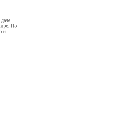
 даче
мире. По
о и