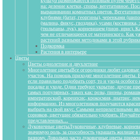
культур размножаются половым путем через се
на: деление клетки, споры, вегетативное. По
выращивании комнатных цветов. Вегетативный
клубнями (батат, георгины), черенками (шипов
(малина, фикус, гвоздика), усами (костяника
(тюльпаны, лук), корневищем (пион, ирис). 
чем не отличающееся от материнского. Как у
растений разными методиками в этой рубрике
Подкормка
Растения в интерьере
Цветы
Цветы однолетние и двухлетние
Многолетние цветы
Все огородники любят садовые 
участок. На помощь приходят многолетние цветы. Ве
если правильно подобрать сорт, то и ухода особог
посадке и уходе. Одни требуют укрытие, другие пре
самых популярных, таких как: розы, пионы, ромашк
императорский, кореопсис, крокосмия, лиатрис, не
информацию. Из многолетников получаются красиве
выбрать на свой вкус. Самыми неприхотливыми явля
сорняков, цветущие обязательно удобрять. Изучай
представленных…
Луковичные цветы
Луковичные, клубневые, корневи
значимую роль, за способность украшать жилище в 
разному. Довольно часто луковичные цветы приме