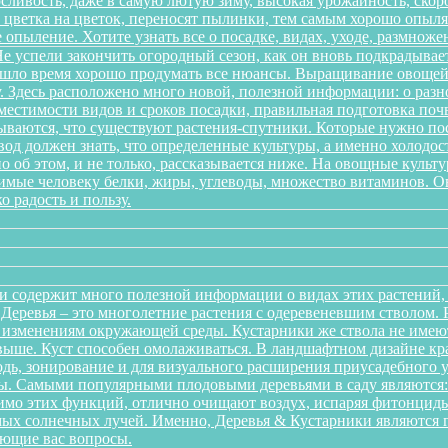
ливость, даже в самую лютую зиму, высокая урожайность, скоро
 с цветка на цветок, переносят пылинки, тем самым хорошо опы
 опыление. Хотите узнать все о посадке, видах, уходе, размноже
 успели закончить огородный сезон, как он вновь подкрадывает
ришло время хорошо продумать все нюансы. Выращивание овощей 
. Здесь расположено много новой, полезной информации: о разн
местимости видов и сроков посадки, правильная подготовка почв
дываются, что существуют растения-спутники. Которые нужно пос
од должен знать, что определенные культуры, а именно холодост
о об этом, и не только, рассказывается ниже. На овощные культ
одимые человеку белки, жиры, углеводы, множество витаминов. 
о радость и пользу.
и содержит много полезной информации о видах этих растений, п
. Деревья – это многолетние растения с одеревеневшим стволом
 изменениям окружающей среды. Кустарники же ствола не имеют,
аз выше. Куст способен омолаживаться. В ландшафтном дизайне к
дь, зонирование и для визуального расширения приусадебного у
. Самыми популярными плодовыми деревьями в саду являются: я
мо этих функций, отлично очищают воздух, испаряя фитонциды
ых солнечных лучей. Именно, Деревья & Кустарники являются г
ующие вас вопросы.