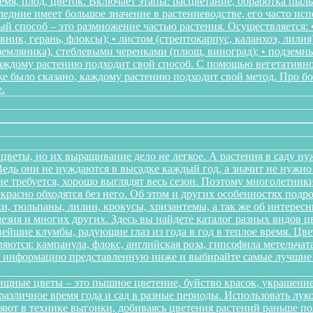
мя, плод, цветок. Включает этапы: расцветание, обработка пыл
следние имеет большое значение в растениеводстве, его часто ис
 способ – это размножение частью растения. Осуществляется: • 
ник, герань, флоксы); • листом (стрептокарпус, каланхоэ, лилия
, земляника), стеблевыми черенками (плющ, виноград); • подзем
Каждому растению подходит свой способ. С помощью вегетативн
же было сказано, каждому растению подходит свой метод. Про 
.
цветы, но их выращивание дело не легкое. А растения в саду ну
дь они не нуждаются в высадке каждый год, а значит не нужно в
о не требуется, хорошо выглядят весь сезон. Поэтому многолетн
красно обходятся без него. Об этом и других особенностях подр
и, тюльпаны, лилии, крокусы, хризантемы, а так же об интересн
мезия и многих других. Здесь вы найдете каталог разных видов 
йшие клумбы, радующие глаз из года в год в теплое время. Цв
ются: кампанула, флокс, английская роза, гипсофила метельчата
те информацию представленную ниже и выбирайте самые лучшие 
щные цветы – это пышное цветение, буйство красок, украшение
различное время года и сад в разные периоды. Использовать л
няют в технике выгонки, добиваясь цветения растений раньше 