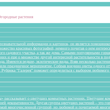
Огородные растения
познавательной информации и картинок, он является помощнико
множество красивых фотографий, немного почитав о нем интере
го садового участка, а так же дома. Самыми популярными горше
них и еще о множестве другой интересной растительности в подб
года. Имеются редкие, экзотические виды. Взяв несколько раст
л или праздничное мероприятие. Собрав воедино цветы одного 
. Рубрика “Галерея” поможет определиться с выбором любимого 
» рассказывает о цветущих комнатных растениях. Цветущие ком
оей декоративности. Другая группа цветущих растений – это го
самой многочисленной группой, но любимой и почитаемой многи