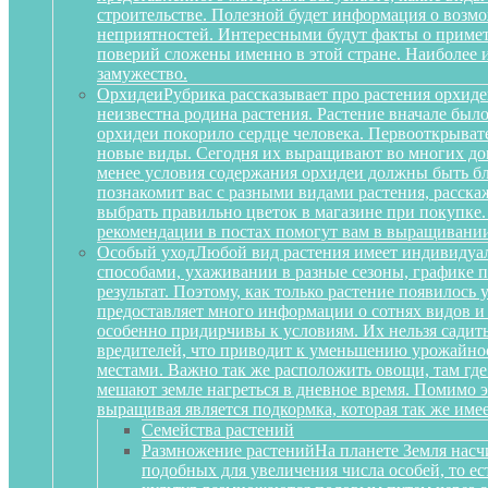
строительстве. Полезной будет информация о воз
неприятностей. Интересными будут факты о примета
поверий сложены именно в этой стране. Наиболее 
замужество.
Орхидеи
Рубрика рассказывает про растения орхиде
неизвестна родина растения. Растение вначале был
орхидеи покорило сердце человека. Первооткрыват
новые виды. Сегодня их выращивают во многих дом
менее условия содержания орхидеи должны быть бл
познакомит вас с разными видами растения, расскаж
выбрать правильно цветок в магазине при покупке.
рекомендации в постах помогут вам в выращивании
Особый уход
Любой вид растения имеет индивидуа
способами, ухаживании в разные сезоны, графике п
результат. Поэтому, как только растение появилось
предоставляет много информации о сотнях видов и
особенно придирчивы к условиям. Их нельзя садить 
вредителей, что приводит к уменьшению урожайност
местами. Важно так же расположить овощи, там где
мешают земле нагреться в дневное время. Помимо 
выращивая является подкормка, которая так же им
Семейства растений
Размножение растений
На планете Земля насч
подобных для увеличения числа особей, то е