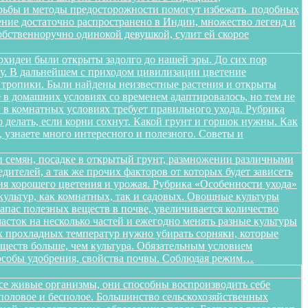
орьбы и методы предосторожности помогут избежать подобных
тение достаточно распространено в Индии, множество легенд и
бственноручно одинокой девушкой, сулит ей скорое
орхидеи были открыты задолго до нашей эры. До сих пор
ищу. В дальнейшем с приходом цивилизации цветение
в тропики. Были найдены неизвестные растения и открыты
в домашних условиях со временем адаптировалось, но тем не
в комнатных условиях требует правильного ухода. Рубрика
о делать, если корни сохнут. Какой грунт и горшок нужны. Как
, узнаете много интересного и полезного. Советы и
 семян, посадке в открытый грунт, размножении различными
дителей, а так же прочих факторов от которых будет зависеть
ения хорошего цветения и урожая. Рубрика «Особенности ухода»
ультур, как комнатных, так и садовых. Овощные культуры
запас полезных веществ в почве, увеличивается количество
сток на несколько частей и ежегодно менять разные культуры
ых прохладных температур нужно убирать сорняки, которые
ществ больше, чем культура. Обязательным условием
способы удобрения, свойства почвы. Соблюдая режим…
все живые организмы, они способны воспроизводить себе
 половое и бесполое. Большинство сельскохозяйственных