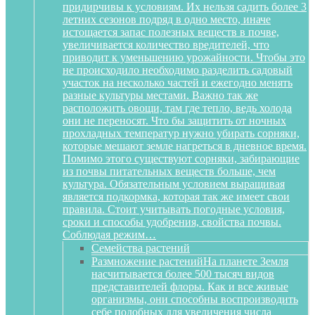
придирчивы к условиям. Их нельзя садить более 3
летних сезонов подряд в одно место, иначе
истощается запас полезных веществ в почве,
увеличивается количество вредителей, что
приводит к уменьшению урожайности. Чтобы это
не происходило необходимо разделить садовый
участок на несколько частей и ежегодно менять
разные культуры местами. Важно так же
расположить овощи, там где тепло, ведь холода
они не переносят. Что бы защитить от ночных
прохладных температур нужно убирать сорняки,
которые мешают земле нагреться в дневное время.
Помимо этого существуют сорняки, забирающие
из почвы питательных веществ больше, чем
культура. Обязательным условием выращивая
является подкормка, которая так же имеет свои
правила. Стоит учитывать погодные условия,
сроки и способы удобрения, свойства почвы.
Соблюдая режим…
Семейства растений
Размножение растений
На планете Земля
насчитывается более 500 тысяч видов
представителей флоры. Как и все живые
организмы, они способны воспроизводить
себе подобных для увеличения числа