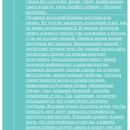
узнать все о посадке, видах, уходе, размножении
таких культур, тогда читайте рубрику «Ягодные
растения».
Овощные растения
Овощные растения или
овощи. Не успели закончить огородный сезон, как
он вновь подкрадывается. И многие любители
своего садового участка уже задумались о рассаде,
а так же посадке овощей. Пришло время хорошо
продумать все нюансы. Выращивание овощей –
достаточно трудное дело. Но данный раздел сайта
обязательно придет на помощь каждому
огороднику. Здесь расположено много новой,
полезной информации: о разновидностях
овощных растений, список сортов, их отличия,
фото плодов, лекарственные свойства, таблицы
совместимости видов и сроков посадки,
правильная подготовка почвы, оформление
грядки, уход, названия болезней, способы
избавления от них. Так, например, не многие
догадываются, что существуют растения-
спутники. Которые нужно посадить рядов, что бы
помогать друг другу повысить урожайность,
отпугнуть вредителей. Хороший садовод должен
знать, что определенные культуры, а именно
холодостойкие следует сажать в огород уже при