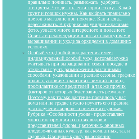
правильно поливать, размножать, удобрять
эти цветы. Что делать, если корни сохнут. Какой
грунт и горшок нужны. Как выбрать правильно
цветок в магазине при покупке. Как и когда
пересаживать. В рубрике вы увидите красивые
фото, узнаете много интересного и полезного.
Советы и рекомендации в постах помогут вам в
выращивании и уходе за орхидеями в домашних
условиях.
Особый уход
Любой вид растения имеет
индивидуальный особый уход, который нужно
учитывать при выращивании семян, посадке в
открытый грунт, размножении различными
способами, ухаживании в разные сезоны, графике
полива, условиях хранения в зимний период,
профилактике от вредителей, а так же прочих
факторов от которых будет зависеть результат.
Поэтому, как только растение появилось у вас
дома или на грядке нужно изучить его правила
для получения хорошего цветения и урожая.
Рубрика «Особенности ухода» предоставляет
много информации о сотнях видов и
представителей флоры: цветочных, овощных,
плодово-ягодных культур, как комнатных, так и
садовых. Овощные культуры особенно