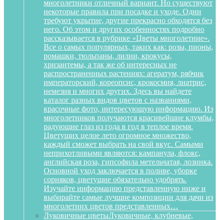
многолетники отличный вариант. Но существуют
некоторые правила при посадке и уходе. Одни
требуют укрытие, другие прекрасно обходятся без
него. Об этом и других особенностях подробно
рассказывается в рубрике «Цветы многолетние».
Все о самых популярных, таких как: розы, пионы,
ромашки, тюльпаны, лилии, крокусы,
хризантемы, а так же об интересных не
распространенных растениях: агератум, рябчик
императорский, кореопсис, крокосмия, лиатрис,
немезия и многих других. Здесь вы найдете
каталог разных видов цветов с названиями,
красочные фото, интересующую информацию. Из
многолетников получаются красивейшие клумбы,
радующие глаз из года в год в теплое время.
Цветущих целое лето огромное множество,
каждый сможет выбрать на свой вкус. Самыми
неприхотливыми являются: кампанула, флокс,
английская роза, гипсофила метельчатая, лозинка.
Основной уход заключается в поливе, уборке
сорняков, цветущие обязательно удобрять.
Изучайте информацию представленную ниже и
выбирайте самые лучшие композиции для дачи из
многолетних цветов представленных…
Луковичные цветы
Луковичные, клубневые,