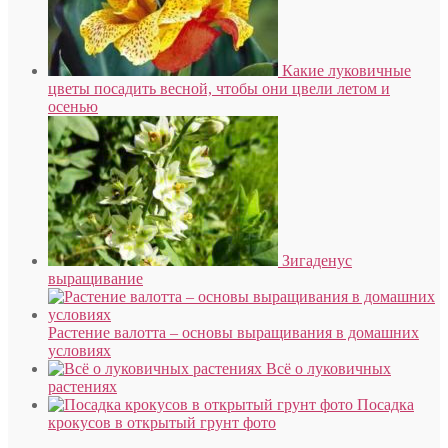
Какие луковичные
цветы посадить весной, чтобы они цвели летом и
осенью
Зигаденус
выращивание
Растение валотта – основы выращивания в домашних
условиях
Всё о луковичных
растениях
Посадка
крокусов в открытый грунт фото