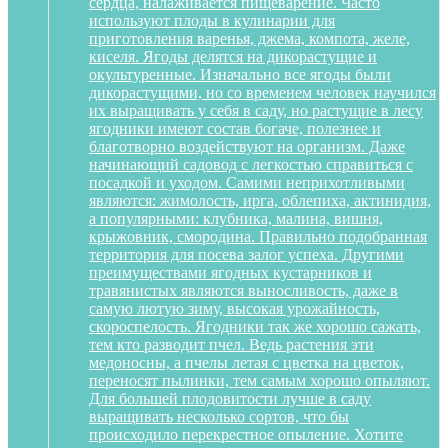
сердца, налаживается пищеварение. Часто
используют плоды в кулинарии для
приготовления варенья, джема, компота, желе,
киселя. Ягоды делятся на дикорастущие и
окультуренные. Изначально все ягоды были
дикорастущими, но со временем человек научился
их выращивать у себя в саду, но растущие в лесу
ягодники имеют состав богаче, полезнее и
благотворно воздействуют на организм. Даже
начинающий садовод с легкостью справиться с
посадкой и уходом. Самими неприхотливыми
являются: жимолость, ирга, облепиха, актинидия,
а популярными: клубника, малина, вишня,
крыжовник, смородина. Правильно подобранная
территория для посева залог успеха. Другими
преимуществами ягодных кустарников и
травянистых являются выносливость, даже в
самую лютую зиму, высокая урожайность,
скороспелость. Ягодники так же хорошо сажать,
тем кто разводит пчел. Ведь растения эти
медоносны, а пчелы летая с цветка на цветок,
переносят пылинки, тем самым хорошо опыляют.
Для большей плодовитости лучше в саду
выращивать несколько сортов, что бы
происходило перекрестное опыление. Хотите