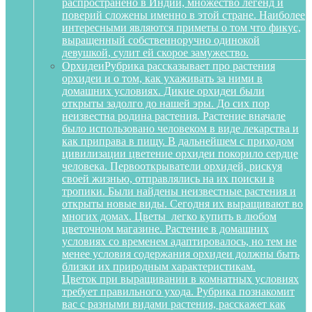
распространено в Индии, множество легенд и
поверий сложены именно в этой стране. Наиболее
интересными являются приметы о том что фикус,
выращенный собственноручно одинокой
девушкой, сулит ей скорое замужество.
Орхидеи
Рубрика рассказывает про растения
орхидеи и о том, как ухаживать за ними в
домашних условиях. Дикие орхидеи были
открыты задолго до нашей эры. До сих пор
неизвестна родина растения. Растение вначале
было использовано человеком в виде лекарства и
как приправа в пищу. В дальнейшем с приходом
цивилизации цветение орхидеи покорило сердце
человека. Первооткрыватели орхидей, рискуя
своей жизнью, отправлялись на их поиски в
тропики. Были найдены неизвестные растения и
открыты новые виды. Сегодня их выращивают во
многих домах. Цветы легко купить в любом
цветочном магазине. Растение в домашних
условиях со временем адаптировалось, но тем не
менее условия содержания орхидеи должны быть
близки их природным характеристикам.
Цветок при выращивании в комнатных условиях
требует правильного ухода. Рубрика познакомит
вас с разными видами растения, расскажет как