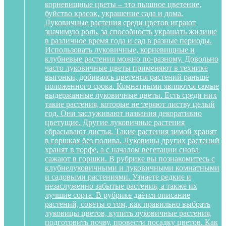
корневищные цветы – это пышное цветение,
буйство красок, украшение сада и дома.
Луковичные растения среди цветов играют
значимую роль, за способность украшать жилище
в различное время года и сад в разные периоды.
Использовать луковичные, корневищные и
клубневые растения можно по-разному. Довольно
часто луковичные цветы применяют в технике
выгонки, добиваясь цветения растений раньше
положенного срока. Комнатными являются самые
выдержанные луковичные цветы. Есть среди них
такие растения, которые не теряют листву целый
год. Они заслуживают названия декоративно
цветущие. Другие луковичные растения
сбрасывают листья. Такие растения зимой хранят
в горшках без полива. Луковицы других растений
хранят в торфе, а с началом вегетации снова
сажают в горшки. В рубрике вы познакомитесь с
клубнелуковичными и луковичными комнатными
и садовыми растениями. Узнаете редкие и
незаслуженно забытые растения, а также их
лучшие сорта. В рубрике даётся описание
растений, советы о том, как правильно выбрать
луковицы цветов, купить луковичные растения,
подготовить почву, провести посадку цветов. Как