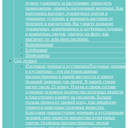
нужно ухаживать за растениями, проводить
размножение, хранить посадочный материал. Как
выполнять выгонку луковичных цветов в
домашних условиях и защищать растения от
болезней и вредителей. Вы узнаете название
луковичных, корневищных и клубневых садовых
и комнатных цветов, увидите на фото, как
выглядит то, или иное растение.
Корневищные
Клубневые
Первоцветы
Сад, огород
Плодовые деревья и кустарники
Плодовые деревья
и кустарники – эти растения широко
распространены в нашей местности и имеют
большой значение для людей. В нашей стране
растет около 25 пород. Плоды в своем составе
содержат огромное количество полезных веществ
и благотворно влияют на организм. Больше
пользы приносит свежий плод, при обработке
теряются некоторые полезные вещества.
Благодаря дикорастущим деревьям и кустарникам
человек смог вывести множество культурных
сортов. Особенно распространены: лесная
земляника, дикая яблоня, рябина, шиповник,