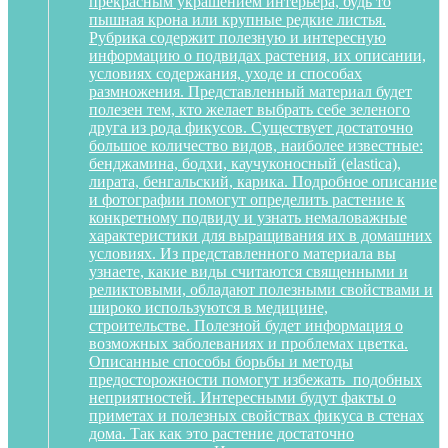
прекрасным украшением интерьера, будь то
пышная крона или крупные редкие листья.
Рубрика содержит полезную и интересную
информацию о подвидах растения, их описании,
условиях содержания, уходе и способах
размножения. Представленный материал будет
полезен тем, кто желает выбрать себе зеленого
друга из рода фикусов. Существует достаточно
большое количество видов, наиболее известные:
бенджамина, бодхи, каучуконосный (elastica),
лирата, бенгальский, карика. Подробное описание
и фотографии помогут определить растение к
конкретному подвиду и узнать немаловажные
характеристики для выращивания их в домашних
условиях. Из представленного материала вы
узнаете, какие виды считаются священными и
реликтовыми, обладают полезными свойствами и
широко используются в медицине,
строительстве. Полезной будет информация о
возможных заболеваниях и проблемах цветка.
Описанные способы борьбы и методы
предосторожности помогут избежать подобных
неприятностей. Интересными будут факты о
приметах и полезных свойствах фикуса в стенах
дома. Так как это растение достаточно