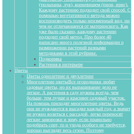
(тюльпаны, лук), корневищем (пион, ирис).
Каждому растению подходит свой способ. С
помощью вегетативного метода можно
воспроизводить только неизменный вид, ни
чем не отличающееся от материнского. Как
уже было сказано, каждому растению
подходит свой метод. Про более 40
написано много полезной информации о
размножении растений разными
методиками в этой рубрике.
Подкормка
Растения в интерьере
Цветы
Цветы однолетние и двухлетние
Многолетние цветы
Все огородники любят
садовые цветы, но их выращивание дело не
легкое. А растения в саду нужны всегда, чем
больше, тем лучше и красивее садовый участок.
На помощь приходят многолетние цветы. Ведь
они не нуждаются в высадке каждый год, а значит
не нужно возиться с рассадой, легко переносят
легкие заморозки и зиму, если правильно
подобрать сорт, то и ухода особого не требуется,
хорошо выглядят весь сезон. Поэтому