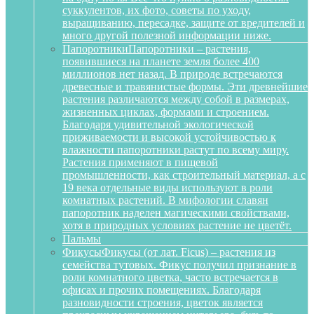
суккулентов, их фото, советы по уходу,
выращиванию, пересадке, защите от вредителей и
много другой полезной информации ниже.
Папоротники
Папоротники – растения,
появившиеся на планете земля более 400
миллионов нет назад. В природе встречаются
древесные и травянистые формы. Эти древнейшие
растения различаются между собой в размерах,
жизненных циклах, формами и строением.
Благодаря удивительной экологической
приживаемости и высокой устойчивостью к
влажности папоротники растут по всему миру.
Растения применяют в пищевой
промышленности, как строительный материал, а с
19 века отдельные виды используют в роли
комнатных растений. В мифологии славян
папоротник наделен магическими свойствами,
хотя в природных условиях растение не цветёт.
Пальмы
Фикусы
Фикусы (от лат. Ficus) – растения из
семейства тутовых. Фикус получил признание в
роли комнатного цветка, часто встречается в
офисах и прочих помещениях. Благодаря
разновидности строения, цветок является