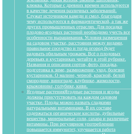
клюква. Которые с древних времен используются
в качестве лечения различных заболеваний.
Служат источником камеди и смол, благодаря
чему используются в фармацевтической, а так же
других промышленных отраслях. Для посадки
плодово-ягодных растений необходимо учесть все
особенности выращивания. Условия размещения
на садовом участке, расстояния между видами,
правильное соседство и тогда огород будет
радовать обильным урожаем. Всё о плодовых
деревьях и кустарниках читайте в этой рубрике.
Названия и описания сортов, фото, посадка,
подготовка к зиме, размножение, уход, болезни
кустарников. О малине, черной, красной, белой
смородине, винограде, клубнике, жимолости,
крыжовнике, голубике, киви.
Ягодные растения
Ягодные растения и ягоды
должны присутствовать на каждом садовом
участке. Плоды можно назвать сладкими
натуральными витаминами. В их составе
содержаться органические кислоты, дубильные
вещества, минеральные соли, сахара и различные
витамины. При регулярном употреблении
повышается иммунитет, улучшается работа