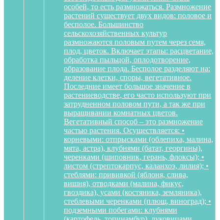
особей, то есть размножаться. Размножение
растений существует двух видов: половое и
бесполое. Большинство
сельскохозяйственных культур
размножаются половым путем через семя,
плод, цветок. Включает этапы: расцветание,
обработка пыльцой, оплодотворение,
образование плода. Бесполое разделяют на:
деление клетки, споры, вегетативное.
Последние имеет большое значение в
растениеводстве, его часто используют при
затрудненном половом пути, а так же при
выращивании комнатных цветов.
Вегетативный способ – это размножение
частью растения. Осуществляется: •
корневыми: отпрысками (облепиха, малина,
мята, астра), клубнями (батат, георгины),
черенками (шиповник, герань, флоксы); •
листом (стрептокарпус, каланхоэ, лилия); •
стеблями: прививкой (яблоня, слива,
вишня), отводками (малина, фикус,
гвоздика), усами (костяника, земляника),
стеблевыми черенками (плющ, виноград); •
подземными побегами: клубнями
(картофель, топинамбур), луковицами