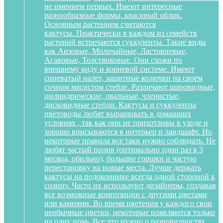
не имением первых. Имеют интересные
разнообразные формы, красивый облик.
Основным растением считаются
кактусы. Практически в каждом из семейств
растений встречаются суккуленты. Такие виды
как Аизовые, Молочайные, Ластовневые,
Агавовые, Толстянковые. Они схожи по
внешнему виду и корневой системе. Имеют
синеватый налет, защитные колючки на своем
сочном мясистом стебле. Различают шаровидные,
цилиндрические, овальные, членистые,
дисковидные стебли. Кактусы и суккуленты
цветоводы любят выращивать в домашних
условиях , так как они не прихотливы в уходе и
хорошо вписываются в интерьер и ландшафт. Но
некоторые правила все таки нужно соблюдать. Не
любят частый полив (оптимально один раз в 3
месяца, обильно), большие горшки и частую
перестановку на новые места. Лучше держать
кактусы на подоконнике всегда одной стороной к
солнцу. Часто их используют дизайнеры, создавая
все возможные композиции с другими цветами
или камнями. Во время цветения у каждого свои
необычные цветки, некоторые появляются только
на одну ночь. Все что нужно о разновидностях