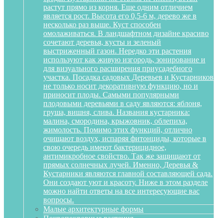
растут прямо из корня. Еще одним отличием
является рост. Высота его 0,5-6 м, дерево же в
несколько раз выше. Куст способен
омолаживаться. В ландшафтном дизайне красиво
сочетают деревья, кусты и зеленый
выстриженный газон. Нередко эти растения
используют как живую изгородь, зонирование и
для визуального расширения приусадебного
участка. Посадка садовых Деревьев и Кустарников
не только носит декоративную функцию, но и
приносит плоды. Самыми популярными
плодовыми деревьями в саду являются: яблоня,
груша, вишня, слива. Названия кустарника:
малина, смородина, крыжовник, облепиха,
жимолость. Помимо этих функций, отлично
очищают воздух, испаряя фитонциды, которые в
свою очередь имеют бактерицидное,
антимикробное свойство. Так же защищают от
прямых солнечных лучей. Именно, Деревья &
Кустарники являются главной составляющей сада.
Они создают уют и красоту. Ниже в этом разделе
можно найти ответы на все интересующие вас
вопросы.
Малые архитектурные формы