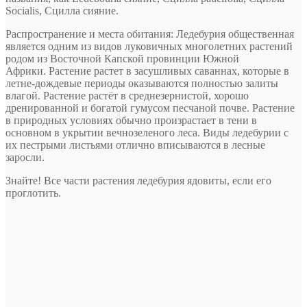
Socialis, Сцилла сияние.
Распространение и места обитания: Ледебурия общественная
является одним из видов луковичных многолетних растений
родом из Восточной Капской провинции Южной
Африки. Растение растет в засушливых саваннах, которые в
летне-дождевые периоды оказываются полностью залиты
влагой. Растение растёт в среднезернистой, хорошо
дренированной и богатой гумусом песчаной почве. Растение
в природных условиях обычно произрастает в тени в
основном в укрытии вечнозеленого леса. Виды ледебурии с
их пестрыми листьями отлично вписываются в лесные
заросли.
Знайте! Все части растения ледебурия ядовиты, если его
проглотить.