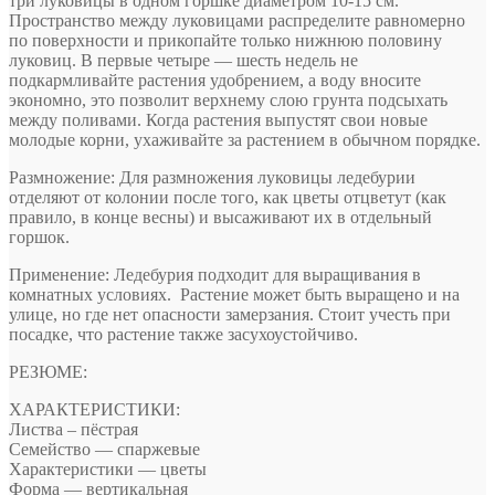
три луковицы в одном горшке диаметром 10-15 см.
Пространство между луковицами распределите равномерно
по поверхности и прикопайте только нижнюю половину
луковиц. В первые четыре — шесть недель не
подкармливайте растения удобрением, а воду вносите
экономно, это позволит верхнему слою грунта подсыхать
между поливами. Когда растения выпустят свои новые
молодые корни, ухаживайте за растением в обычном порядке.
Размножение
: Для размножения луковицы ледебурии
отделяют от колонии после того, как цветы отцветут (как
правило, в конце весны) и высаживают их в отдельный
горшок.
Применение
: Ледебурия подходит для выращивания в
комнатных условиях. Растение может быть выращено и на
улице, но где нет опасности замерзания. Стоит учесть при
посадке, что растение также засухоустойчиво.
РЕЗЮМЕ:
ХАРАКТЕРИСТИКИ:
Листва – пёстрая
Семейство — спаржевые
Характеристики — цветы
Форма — вертикальная