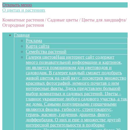
Открыть меню
О цветах и растениях
Комнатные растения / Садовые цветы / Цветы для ландшафта/
Огородные растения
Главная
Реклама
Карта сайта
Семейства растений
Галерея цветов
Наш интернет сайт содержит
много познавательной информации и картинок,
он является помощником для цветоводов и
садоводам. В галерее каждый сможет подобрать
живой цветок на свой вкус, посмотрев множество
красивых фотографий, немного почитав о нем
интересные факты. Здесь представлен большой
выбор комнатных и садовых растений. Цветы –
главное украшение любого садового участка, а так
же дома. Самыми популярными горшечными
являются фиалка, гибискус, стрептокарпус,
герань, жасмин, гардения, драцена, фикус,
диффенбахия. О них и еще о множестве другой
интересной растительности в подборке