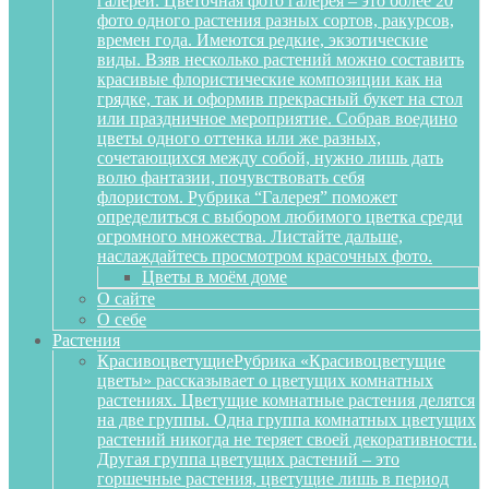
галереи. Цветочная фото галерея – это более 20
фото одного растения разных сортов, ракурсов,
времен года. Имеются редкие, экзотические
виды. Взяв несколько растений можно составить
красивые флористические композиции как на
грядке, так и оформив прекрасный букет на стол
или праздничное мероприятие. Собрав воедино
цветы одного оттенка или же разных,
сочетающихся между собой, нужно лишь дать
волю фантазии, почувствовать себя
флористом. Рубрика “Галерея” поможет
определиться с выбором любимого цветка среди
огромного множества. Листайте дальше,
наслаждайтесь просмотром красочных фото.
Цветы в моём доме
О сайте
О себе
Растения
Красивоцветущие
Рубрика «Красивоцветущие
цветы» рассказывает о цветущих комнатных
растениях. Цветущие комнатные растения делятся
на две группы. Одна группа комнатных цветущих
растений никогда не теряет своей декоративности.
Другая группа цветущих растений – это
горшечные растения, цветущие лишь в период