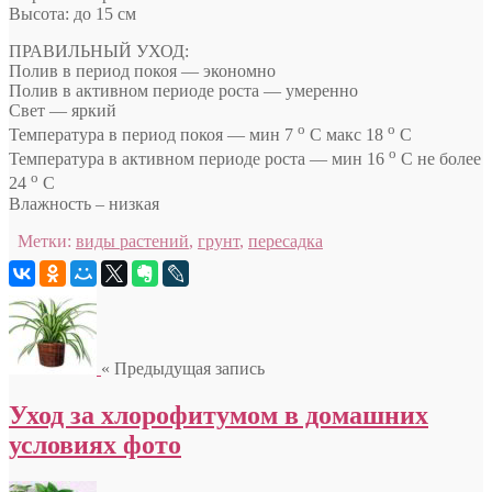
Высота: до 15 см
ПРАВИЛЬНЫЙ УХОД:
Полив в период покоя — экономно
Полив в активном периоде роста — умеренно
Свет — яркий
о
о
Температура в период покоя — мин 7
С макс 18
С
о
Температура в активном периоде роста — мин 16
С не более
о
24
С
Влажность – низкая
Метки:
виды растений
,
грунт
,
пересадка
« Предыдущая запись
Уход за хлорофитумом в домашних
условиях фото