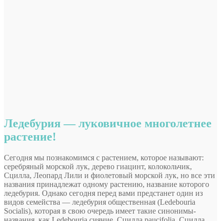
Ледебурия — луковичное многолетнее
растение!
Сегодня мы познакомимся с растением, которое называют:
серебряный морской лук, дерево гиацинт, колокольчик,
Сцилла, Леопард Лили и фиолетовый морской лук, но все эти
названия принадлежат одному растению, название которого
ледебурия. Однако сегодня перед вами предстанет один из
видов семейства —
ледебурия общественная (Ledebouria
Socialis), которая в свою очередь имеет такие синонимы-
названия, как Ledebouria сияние, Сцилла paucifolia, Сцилла