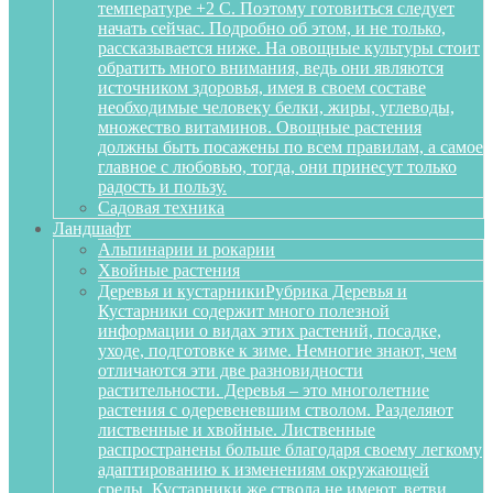
температуре +2 С. Поэтому готовиться следует
начать сейчас. Подробно об этом, и не только,
рассказывается ниже. На овощные культуры стоит
обратить много внимания, ведь они являются
источником здоровья, имея в своем составе
необходимые человеку белки, жиры, углеводы,
множество витаминов. Овощные растения
должны быть посажены по всем правилам, а самое
главное с любовью, тогда, они принесут только
радость и пользу.
Садовая техника
Ландшафт
Альпинарии и рокарии
Хвойные растения
Деревья и кустарники
Рубрика Деревья и
Кустарники содержит много полезной
информации о видах этих растений, посадке,
уходе, подготовке к зиме. Немногие знают, чем
отличаются эти две разновидности
растительности. Деревья – это многолетние
растения с одеревеневшим стволом. Разделяют
лиственные и хвойные. Лиственные
распространены больше благодаря своему легкому
адаптированию к изменениям окружающей
среды. Кустарники же ствола не имеют, ветви