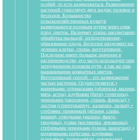
особей, то есть размножаться. Размножение
растений существует двух видов: половое и
бесполое. Большинство
сельскохозяйственных культур
размножаются половым путем через семя,
плод, цветок. Включает этапы: расцветание,
обработка пыльцой, оплодотворение,
образование плода. Бесполое разделяют на:
деление клетки, споры, вегетативное.
Последние имеет большое значение в
растениеводстве, его часто используют при
затрудненном половом пути, а так же при
выращивании комнатных цветов.
Вегетативный способ – это размножение
частью растения. Осуществляется: •
корневыми: отпрысками (облепиха, малина,
мята, астра), клубнями (батат, георгины),
черенками (шиповник, герань, флоксы); •
листом (стрептокарпус, каланхоэ, лилия); •
стеблями: прививкой (яблоня, слива,
вишня), отводками (малина, фикус,
гвоздика), усами (костяника, земляника),
стеблевыми черенками (плющ, виноград); •
подземными побегами: клубнями
(картофель, топинамбур), луковицами