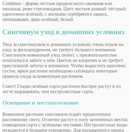
Cordatum – форма листьев продолговато-овальная или
овальная, реже стреловидная. Цвет листьев разный: пёстрый,
однотонно-зелёный, с жилками серебряного окраса,
пятнышками, ярко-зелёный, белый.
Сингониум уход в домашних условиях
Уход за сингониумом в домашних условиях очень похож на
уход за филодендроном, но требует большего внимания.
Сингониум комнатный уход любит, с признательностью
относиться к заботе о нём. Цветок не капризен и не требует
пристальной заботы и внимания. Чтобы вырастить красивое,
густое, яркое растение необходимо соблюдать некоторые
правила ухода за комнатным растением.
Совет! Гладко-зелёные сорта растения быстрее растут и их
легче выращивать, чем пестролистные сорта.
Освещение и местоположение
Комнатное растение сингониум отдаёт предпочтение
рассеянному свету. Отлично растут в полу затенённых местах
помещения сорта с зелёными листьями. Пёстролистные виды
нуждаются в большем освещении. Для насыщенного окраса