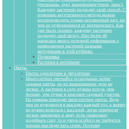
(тюльпаны, лук), корневищем (пион, ирис).
Каждому растению подходит свой способ. С
помощью вегетативного метода можно
воспроизводить только неизменный вид, ни
чем не отличающееся от материнского. Как
уже было сказано, каждому растению
подходит свой метод. Про более 40
написано много полезной информации о
размножении растений разными
методиками в этой рубрике.
Подкормка
Растения в интерьере
Цветы
Цветы однолетние и двухлетние
Многолетние цветы
Все огородники любят
садовые цветы, но их выращивание дело не
легкое. А растения в саду нужны всегда, чем
больше, тем лучше и красивее садовый участок.
На помощь приходят многолетние цветы. Ведь
они не нуждаются в высадке каждый год, а значит
не нужно возиться с рассадой, легко переносят
легкие заморозки и зиму, если правильно
подобрать сорт, то и ухода особого не требуется,
хорошо выглядят весь сезон. Поэтому