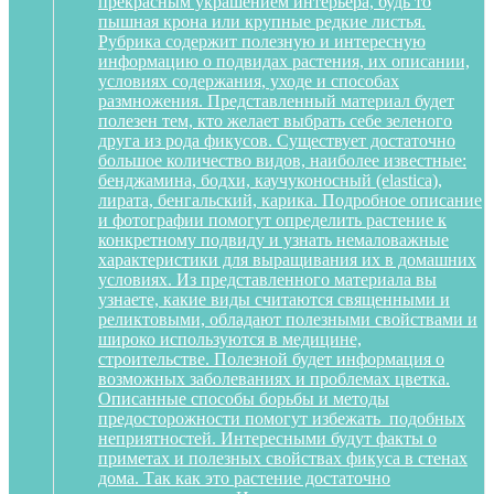
прекрасным украшением интерьера, будь то
пышная крона или крупные редкие листья.
Рубрика содержит полезную и интересную
информацию о подвидах растения, их описании,
условиях содержания, уходе и способах
размножения. Представленный материал будет
полезен тем, кто желает выбрать себе зеленого
друга из рода фикусов. Существует достаточно
большое количество видов, наиболее известные:
бенджамина, бодхи, каучуконосный (elastica),
лирата, бенгальский, карика. Подробное описание
и фотографии помогут определить растение к
конкретному подвиду и узнать немаловажные
характеристики для выращивания их в домашних
условиях. Из представленного материала вы
узнаете, какие виды считаются священными и
реликтовыми, обладают полезными свойствами и
широко используются в медицине,
строительстве. Полезной будет информация о
возможных заболеваниях и проблемах цветка.
Описанные способы борьбы и методы
предосторожности помогут избежать подобных
неприятностей. Интересными будут факты о
приметах и полезных свойствах фикуса в стенах
дома. Так как это растение достаточно