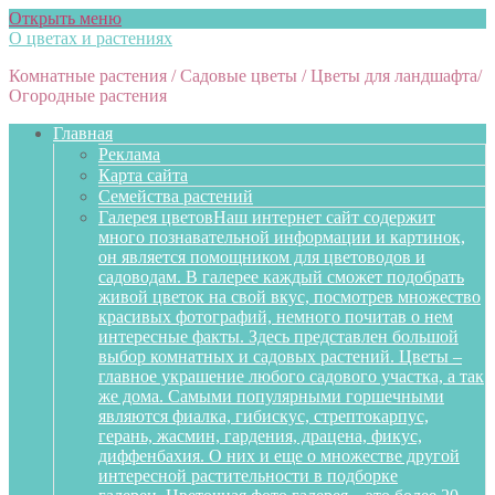
Открыть меню
О цветах и растениях
Комнатные растения / Садовые цветы / Цветы для ландшафта/
Огородные растения
Главная
Реклама
Карта сайта
Семейства растений
Галерея цветов
Наш интернет сайт содержит
много познавательной информации и картинок,
он является помощником для цветоводов и
садоводам. В галерее каждый сможет подобрать
живой цветок на свой вкус, посмотрев множество
красивых фотографий, немного почитав о нем
интересные факты. Здесь представлен большой
выбор комнатных и садовых растений. Цветы –
главное украшение любого садового участка, а так
же дома. Самыми популярными горшечными
являются фиалка, гибискус, стрептокарпус,
герань, жасмин, гардения, драцена, фикус,
диффенбахия. О них и еще о множестве другой
интересной растительности в подборке