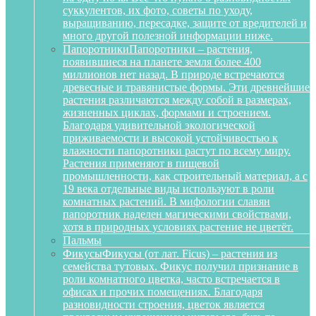
суккулентов, их фото, советы по уходу,
выращиванию, пересадке, защите от вредителей и
много другой полезной информации ниже.
Папоротники
Папоротники – растения,
появившиеся на планете земля более 400
миллионов нет назад. В природе встречаются
древесные и травянистые формы. Эти древнейшие
растения различаются между собой в размерах,
жизненных циклах, формами и строением.
Благодаря удивительной экологической
приживаемости и высокой устойчивостью к
влажности папоротники растут по всему миру.
Растения применяют в пищевой
промышленности, как строительный материал, а с
19 века отдельные виды используют в роли
комнатных растений. В мифологии славян
папоротник наделен магическими свойствами,
хотя в природных условиях растение не цветёт.
Пальмы
Фикусы
Фикусы (от лат. Ficus) – растения из
семейства тутовых. Фикус получил признание в
роли комнатного цветка, часто встречается в
офисах и прочих помещениях. Благодаря
разновидности строения, цветок является