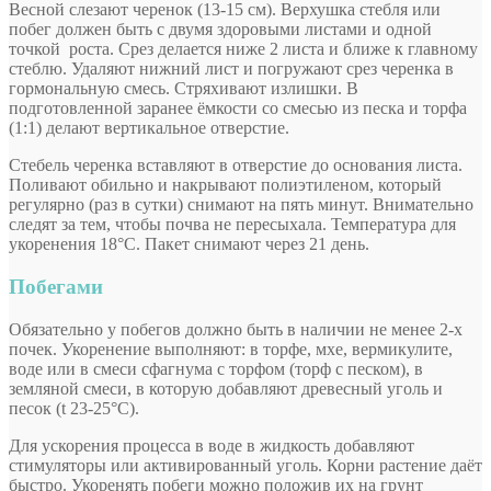
Весной слезают черенок (13-15 см). Верхушка стебля или
побег должен быть с двумя здоровыми листами и одной
точкой роста. Срез делается ниже 2 листа и ближе к главному
стеблю. Удаляют нижний лист и погружают срез черенка в
гормональную смесь. Стряхивают излишки. В
подготовленной заранее ёмкости со смесью из песка и торфа
(1:1) делают вертикальное отверстие.
Стебель черенка вставляют в отверстие до основания листа.
Поливают обильно и накрывают полиэтиленом, который
регулярно (раз в сутки) снимают на пять минут. Внимательно
следят за тем, чтобы почва не пересыхала. Температура для
укоренения 18°С. Пакет снимают через 21 день.
Побегами
Обязательно у побегов должно быть в наличии не менее 2-х
почек. Укоренение выполняют: в торфе, мхе, вермикулите,
воде или в смеси сфагнума с торфом (торф с песком), в
земляной смеси, в которую добавляют древесный уголь и
песок (t 23-25°C).
Для ускорения процесса в воде в жидкость добавляют
стимуляторы или активированный уголь. Корни растение даёт
быстро. Укоренять побеги можно положив их на грунт