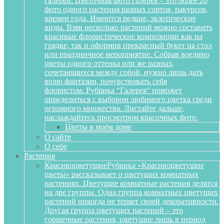
галереи. Цветочная фото галерея – это более 20
фото одного растения разных сортов, ракурсов,
времен года. Имеются редкие, экзотические
виды. Взяв несколько растений можно составить
красивые флористические композиции как на
грядке, так и оформив прекрасный букет на стол
или праздничное мероприятие. Собрав воедино
цветы одного оттенка или же разных,
сочетающихся между собой, нужно лишь дать
волю фантазии, почувствовать себя
флористом. Рубрика “Галерея” поможет
определиться с выбором любимого цветка среди
огромного множества. Листайте дальше,
наслаждайтесь просмотром красочных фото.
Цветы в моём доме
О сайте
О себе
Растения
Красивоцветущие
Рубрика «Красивоцветущие
цветы» рассказывает о цветущих комнатных
растениях. Цветущие комнатные растения делятся
на две группы. Одна группа комнатных цветущих
растений никогда не теряет своей декоративности.
Другая группа цветущих растений – это
горшечные растения, цветущие лишь в период