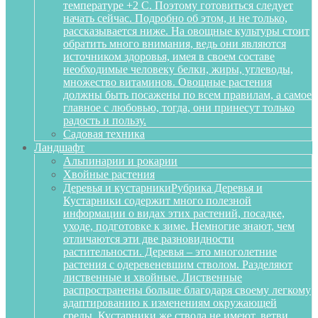
температуре +2 С. Поэтому готовиться следует
начать сейчас. Подробно об этом, и не только,
рассказывается ниже. На овощные культуры стоит
обратить много внимания, ведь они являются
источником здоровья, имея в своем составе
необходимые человеку белки, жиры, углеводы,
множество витаминов. Овощные растения
должны быть посажены по всем правилам, а самое
главное с любовью, тогда, они принесут только
радость и пользу.
Садовая техника
Ландшафт
Альпинарии и рокарии
Хвойные растения
Деревья и кустарники
Рубрика Деревья и
Кустарники содержит много полезной
информации о видах этих растений, посадке,
уходе, подготовке к зиме. Немногие знают, чем
отличаются эти две разновидности
растительности. Деревья – это многолетние
растения с одеревеневшим стволом. Разделяют
лиственные и хвойные. Лиственные
распространены больше благодаря своему легкому
адаптированию к изменениям окружающей
среды. Кустарники же ствола не имеют, ветви