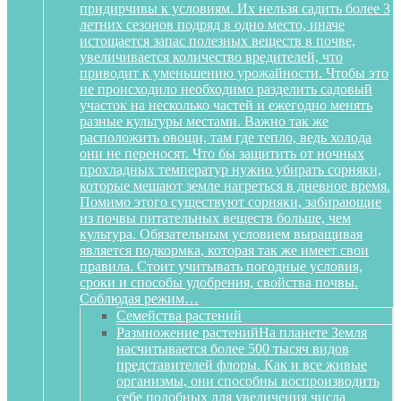
придирчивы к условиям. Их нельзя садить более 3
летних сезонов подряд в одно место, иначе
истощается запас полезных веществ в почве,
увеличивается количество вредителей, что
приводит к уменьшению урожайности. Чтобы это
не происходило необходимо разделить садовый
участок на несколько частей и ежегодно менять
разные культуры местами. Важно так же
расположить овощи, там где тепло, ведь холода
они не переносят. Что бы защитить от ночных
прохладных температур нужно убирать сорняки,
которые мешают земле нагреться в дневное время.
Помимо этого существуют сорняки, забирающие
из почвы питательных веществ больше, чем
культура. Обязательным условием выращивая
является подкормка, которая так же имеет свои
правила. Стоит учитывать погодные условия,
сроки и способы удобрения, свойства почвы.
Соблюдая режим…
Семейства растений
Размножение растений
На планете Земля
насчитывается более 500 тысяч видов
представителей флоры. Как и все живые
организмы, они способны воспроизводить
себе подобных для увеличения числа