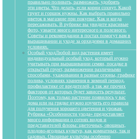
правильно поливать, размножать, удобрять
эти цветы. Что делать, если корни сохнут. Какой
грунт и горшок нужны. Как выбрать правильно
цветок в магазине при покупке. Как и когда
пересаживать. В рубрике вы увидите красивые
фото, узнаете много интересного и полезного.
Советы и рекомендации в постах помогут вам в
выращивании и уходе за орхидеями в домашних
условиях.
Особый уход
Любой вид растения имеет
индивидуальный особый уход, который нужно
учитывать при выращивании семян, посадке в
открытый грунт, размножении различными
способами, ухаживании в разные сезоны, графике
полива, условиях хранения в зимний период,
профилактике от вредителей, а так же прочих
факторов от которых будет зависеть результат.
Поэтому, как только растение появилось у вас
дома или на грядке нужно изучить его правила
для получения хорошего цветения и урожая.
Рубрика «Особенности ухода» предоставляет
много информации о сотнях видов и
представителей флоры: цветочных, овощных,
плодово-ягодных культур, как комнатных, так и
садовых. Овощные культуры особенно