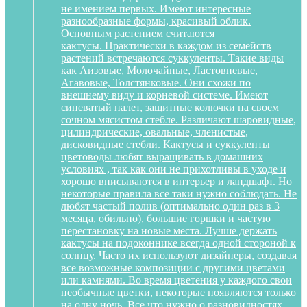
не имением первых. Имеют интересные
разнообразные формы, красивый облик.
Основным растением считаются
кактусы. Практически в каждом из семейств
растений встречаются суккуленты. Такие виды
как Аизовые, Молочайные, Ластовневые,
Агавовые, Толстянковые. Они схожи по
внешнему виду и корневой системе. Имеют
синеватый налет, защитные колючки на своем
сочном мясистом стебле. Различают шаровидные,
цилиндрические, овальные, членистые,
дисковидные стебли. Кактусы и суккуленты
цветоводы любят выращивать в домашних
условиях , так как они не прихотливы в уходе и
хорошо вписываются в интерьер и ландшафт. Но
некоторые правила все таки нужно соблюдать. Не
любят частый полив (оптимально один раз в 3
месяца, обильно), большие горшки и частую
перестановку на новые места. Лучше держать
кактусы на подоконнике всегда одной стороной к
солнцу. Часто их используют дизайнеры, создавая
все возможные композиции с другими цветами
или камнями. Во время цветения у каждого свои
необычные цветки, некоторые появляются только
на одну ночь. Все что нужно о разновидностях