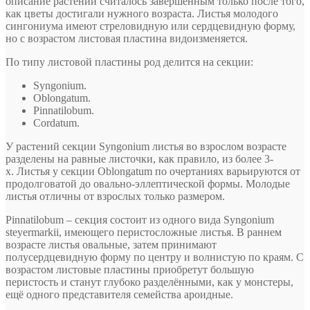
описание растений считалось завершённым только после того,
как цветы достигали нужного возраста. Листья молодого
сингониума имеют стреловидную или сердцевидную форму,
но с возрастом листовая пластина видоизменяется.
По типу листовой пластины род делится на секции:
Syngonium.
Oblongatum.
Pinnatilobum.
Cordatum.
У растений секции Syngonium листья во взрослом возрасте
разделены на равные листочки, как правило, из более 3-
х. Листья у секции Oblongatum по очертаниях варьируются от
продолговатой до овально-эллептической формы. Молодые
листья отличны от взрослых только размером.
Pinnatilobum – секция состоит из одного вида Syngonium
steyermarkii, имеющего перистосложные листья. В раннем
возрасте листья овальные, затем принимают
полусердцевидную форму по центру и волнистую по краям. С
возрастом листовые пластины приобретут большую
перистость и станут глубоко разделёнными, как у монстеры,
ещё одного представителя семейства ароидные.