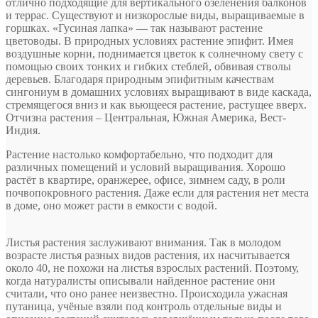
отлично подходящие для вертикального озеленения балконов
и террас. Существуют и низкорослые виды, выращиваемые в
горшках. «Гусиная лапка» — так называют растение
цветоводы. В природных условиях растение эпифит. Имея
воздушные корни, поднимается цветок к солнечному свету с
помощью своих тонких и гибких стеблей, обвивая стволы
деревьев. Благодаря природным эпифитным качествам
сингониум в домашних условиях выращивают в виде каскада,
стремящегося вниз и как вьющееся растение, растущее вверх.
Отчизна растения – Центральная, Южная Америка, Вест-
Индия.
Растение настолько комфортабельно, что подходит для
различных помещений и условий выращивания. Хорошо
растёт в квартире, оранжерее, офисе, зимнем саду, в роли
почвопокровного растения. Даже если для растения нет места
в доме, оно может расти в емкости с водой.
Листья растения заслуживают внимания. Так в молодом
возрасте листья разных видов растения, их насчитывается
около 40, не похожи на листья взрослых растений. Поэтому,
когда натуралисты описывали найденное растение они
считали, что оно ранее неизвестно. Происходила ужасная
путаница, учёные взяли под контроль отдельные виды и