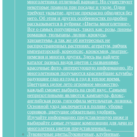
многолетники отличный вариант. Но существуют
некоторые правила при посадке и уходе. Одни
требуют укрытие, другие прекрасно обходятся без
него. Об этом и других особенностях подробно
рассказывается в рубрике «Цветы многолетние».
Все о самых популярных, таких как: розы, пионы,
ромашки, тюльпаны, лилии, крокусы,
хризантемы, а так же об интересных не
распространенных растениях: агератум, рябчик
императорский, кореопсис, крокосмия, лиатрис,
немезия и многих других. Здесь вы найдете
каталог разных видов цветов с названиями,
красочные фото, интересующую информацию. Из
многолетников получаются красивейшие клумбы,
радующие глаз из года в год в теплое время.
Цветущих целое лето огромное множество,
каждый сможет выбрать на свой вкус. Самыми
неприхотливыми являются: кампанула, флокс,
английская роза, гипсофила метельчатая, лозинка.
Основной уход заключается в поливе, уборке
сорняков, цветущие обязательно удобрять.
Изучайте информацию представленную ниже и
выбирайте самые лучшие композиции для дачи из
многолетних цветов представленных…
Луковичные цветы
Луковичные, клубневые,