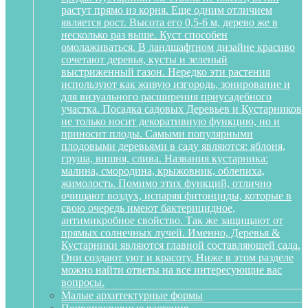
растут прямо из корня. Еще одним отличием
является рост. Высота его 0,5-6 м, дерево же в
несколько раз выше. Куст способен
омолаживаться. В ландшафтном дизайне красиво
сочетают деревья, кусты и зеленый
выстриженный газон. Нередко эти растения
используют как живую изгородь, зонирование и
для визуального расширения приусадебного
участка. Посадка садовых Деревьев и Кустарников
не только носит декоративную функцию, но и
приносит плоды. Самыми популярными
плодовыми деревьями в саду являются: яблоня,
груша, вишня, слива. Названия кустарника:
малина, смородина, крыжовник, облепиха,
жимолость. Помимо этих функций, отлично
очищают воздух, испаряя фитонциды, которые в
свою очередь имеют бактерицидное,
антимикробное свойство. Так же защищают от
прямых солнечных лучей. Именно, Деревья &
Кустарники являются главной составляющей сада.
Они создают уют и красоту. Ниже в этом разделе
можно найти ответы на все интересующие вас
вопросы.
Малые архитектурные формы