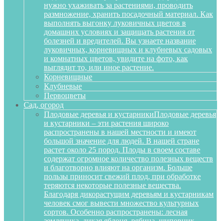
нужно ухаживать за растениями, проводить
размножение, хранить посадочный материал. Как
выполнять выгонку луковичных цветов в
домашних условиях и защищать растения от
болезней и вредителей. Вы узнаете название
луковичных, корневищных и клубневых садовых
и комнатных цветов, увидите на фото, как
выглядит то, или иное растение.
Корневищные
Клубневые
Первоцветы
Сад, огород
Плодовые деревья и кустарники
Плодовые деревья
и кустарники – эти растения широко
распространены в нашей местности и имеют
большой значение для людей. В нашей стране
растет около 25 пород. Плоды в своем составе
содержат огромное количество полезных веществ
и благотворно влияют на организм. Больше
пользы приносит свежий плод, при обработке
теряются некоторые полезные вещества.
Благодаря дикорастущим деревьям и кустарникам
человек смог вывести множество культурных
сортов. Особенно распространены: лесная
земляника, дикая яблоня, рябина, шиповник,