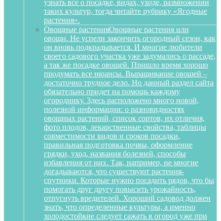
узнать все о посадке, видах, уходе, размножении
таких культур, тогда читайте рубрику «Ягодные
растения».
Овощные растения
Овощные растения или
овощи. Не успели закончить огородный сезон, как
он вновь подкрадывается. И многие любители
своего садового участка уже задумались о рассаде,
а так же посадке овощей. Пришло время хорошо
продумать все нюансы. Выращивание овощей –
достаточно трудное дело. Но данный раздел сайта
обязательно придет на помощь каждому
огороднику. Здесь расположено много новой,
полезной информации: о разновидностях
овощных растений, список сортов, их отличия,
фото плодов, лекарственные свойства, таблицы
совместимости видов и сроков посадки,
правильная подготовка почвы, оформление
грядки, уход, названия болезней, способы
избавления от них. Так, например, не многие
догадываются, что существуют растения-
спутники. Которые нужно посадить рядов, что бы
помогать друг другу повысить урожайность,
отпугнуть вредителей. Хороший садовод должен
знать, что определенные культуры, а именно
холодостойкие следует сажать в огород уже при