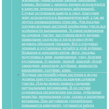
клюква. Которые с древних времен используются
в качестве лечения различных заболеваний.
Служат источником камеди и смол, благодаря
чему используются в фармацевтической, а так же
других промышленных отраслях. Для посадки
плодово-ягодных растений необходимо учесть все
особенности выращивания. Условия размещения
на садовом участке, расстояния между видами,
правильное соседство и тогда огород будет
радовать обильным урожаем. Всё о плодовых
деревьях и кустарниках читайте в этой рубрике.
Названия и описания сортов, фото, посадка,
подготовка к зиме, размножение, уход, болезни
кустарников. О малине, черной, красной, белой
смородине, винограде, клубнике, жимолости,
крыжовнике, голубике, киви.
Ягодные растения
Ягодные растения и ягоды
должны присутствовать на каждом садовом
участке. Плоды можно назвать сладкими
натуральными витаминами. В их составе
содержаться органические кислоты, дубильные
вещества, минеральные соли, сахара и различные
витамины. При регулярном употреблении
повышается иммунитет, улучшается работа