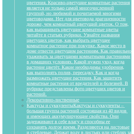
цветения. Красиво-цветущие комнатные растения
является не только самой многочисленной
группой, но любимой и почитаемой многими
цветоводами. Нет для цветовода драгоценности
дороже, чем комнатный цветущий цветок. О том,
как выращивать цветущие комнатные цветы
читайте в статьях рубрики. Узнайте названия
цветущих цветов, как выбрать цветущее
комнатное растение при покупке. Какое место в
доме отвести цветущим растениям. Как правильно
ухаживать за цветущими комнатными растениями
в домашних условиях. Какой нужен уход, когда
растение цветёт. Какие необходимы удобрения,
как выполнять полив, пересадку. Как и когда
размножать цветущие растения. Как защитить
комнатные растения от вредителей и болезней. В
рубрике представлены фото цветущих цветов и
растений.
Декоративно-лиственные
Кактусы и суккуленты
Кактусы и суккуленты –
большая группа растений состоящая из 40 видов
и имеющих аккумулирующие свойства. Они
задерживают в себе влагу и способны ее
сохранять долгое время. Разделяются на листовые
и стеблевые. Держат воду в листьях или стеблях за