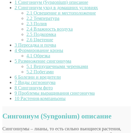
1
Сингониум (Syngonium) описание
2
Сингониум уход в домашних условиях
2.1
Освещение и местоположение
2.2
Температура
2.3
Полив
2.4
Влажность воздуха
2.5
Подкормка
2.6
Цветение
3
Пересадка и почва
4
Формирование кроны
4.1
Обрезка
5
Размножение сингониума
5.1
Верхушечными черенками
5.2
Побегами
6
Болезни и вредители
7
Виды сигнониума
8
Сингониум фото
9
Проблемы выращивания сингониума
10
Растения-компаньоны
Сингониум (Syngonium) описание
Сингониумы – лианы, то есть сильно вьющиеся растения,