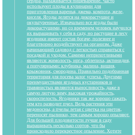
сердца, налаживается пищеварение. Часто
используют плоды в кулинарии для
приготовления варенья, джема, компота, желе,
киселя. Ягоды делятся на дикорастущие и
окультуренные. Изначально все ягоды были
дикорастущими, но со временем человек научился
их выращивать у себя в саду, но растущие в лесу
ягодники имеют состав богаче, полезнее и
благотворно воздействуют на организм. Даже
начинающий садовод с легкостью справиться с
посадкой и уходом. Самими неприхотливыми
являются: жимолость, ирга, облепиха, актинидия,
а популярными: клубника, малина, вишня,
крыжовник, смородина. Правильно подобранная
территория для посева залог успеха. Другими
преимуществами ягодных кустарников и
травянистых являются выносливость, даже в
самую лютую зиму, высокая урожайность,
скороспелость. Ягодники так же хорошо сажать,
тем кто разводит пчел. Ведь растения эти
медоносны, а пчелы летая с цветка на цветок,
переносят пылинки, тем самым хорошо опыляют.
Для большей плодовитости лучше в саду
выращивать несколько сортов, что бы
происходило перекрестное опыление. Хотите