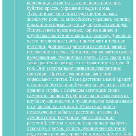
корневищные цветы – это пышное цветение,
буйство красок, украшение сада и дома.
Луковичные растения среди цветов играют
значимую роль, за способность украшать жилище
в различное время года и сад в разные периоды.
Использовать луковичные, корневищные и
клубневые растения можно по-разному. Довольно
часто луковичные цветы применяют в технике
выгонки, добиваясь цветения растений раньше
положенного срока. Комнатными являются самые
выдержанные луковичные цветы. Есть среди них
такие растения, которые не теряют листву целый
год. Они заслуживают названия декоративно
цветущие. Другие луковичные растения
сбрасывают листья. Такие растения зимой хранят
в горшках без полива. Луковицы других растений
хранят в торфе, а с началом вегетации снова
сажают в горшки. В рубрике вы познакомитесь с
клубнелуковичными и луковичными комнатными
и садовыми растениями. Узнаете редкие и
незаслуженно забытые растения, а также их
лучшие сорта. В рубрике даётся описание
растений, советы о том, как правильно выбрать
луковицы цветов, купить луковичные растения,
подготовить почву, провести посадку цветов. Как