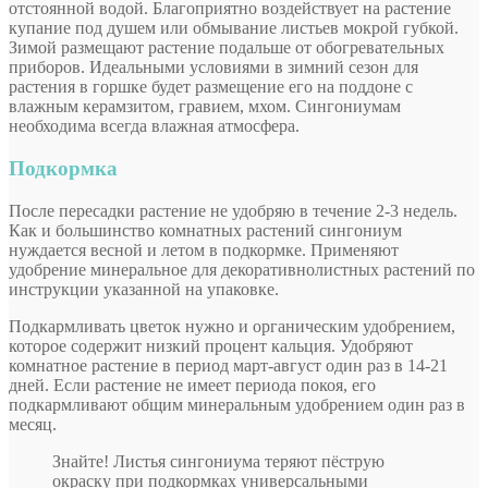
отстоянной водой. Благоприятно воздействует на растение
купание под душем или обмывание листьев мокрой губкой.
Зимой размещают растение подальше от обогревательных
приборов. Идеальными условиями в зимний сезон для
растения в горшке будет размещение его на поддоне с
влажным керамзитом, гравием, мхом. Сингониумам
необходима всегда влажная атмосфера.
Подкормка
После пересадки растение не удобряю в течение 2-3 недель.
Как и большинство комнатных растений сингониум
нуждается весной и летом в подкормке. Применяют
удобрение минеральное для декоративнолистных растений по
инструкции указанной на упаковке.
Подкармливать цветок нужно и органическим удобрением,
которое содержит низкий процент кальция. Удобряют
комнатное растение в период март-август один раз в 14-21
дней. Если растение не имеет периода покоя, его
подкармливают общим минеральным удобрением один раз в
месяц.
Знайте! Листья сингониума теряют пёструю
окраску при подкормках универсальными