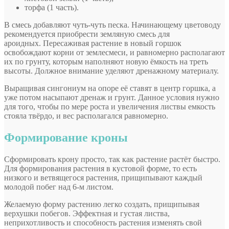
торфа (1 часть).
В смесь добавляют чуть-чуть песка. Начинающему цветоводу
рекомендуется приобрести земляную смесь для
ароидных. Пересаживая растение в новый горшок
освобождают корни от землесмеси, и равномерно располагают
их по грунту, которым наполняют новую ёмкость на треть
высоты. Должное внимание уделяют дренажному материалу.
Выращивая сингониум на опоре её ставят в центр горшка, а
уже потом насыпают дренаж и грунт. Данное условия нужно
для того, чтобы по мере роста и увеличения листвы емкость
стояла твёрдо, и вес располагался равномерно.
Формирование кроны
Сформировать крону просто, так как растение растёт быстро.
Для формирования растения в кустовой форме, то есть
низкого и ветвящегося растения, прищипывают каждый
молодой побег над 6-м листом.
Желаемую форму растению легко создать, прищипывая
верхушки побегов. Эффектная и густая листва,
неприхотливость и способность растения изменять свой