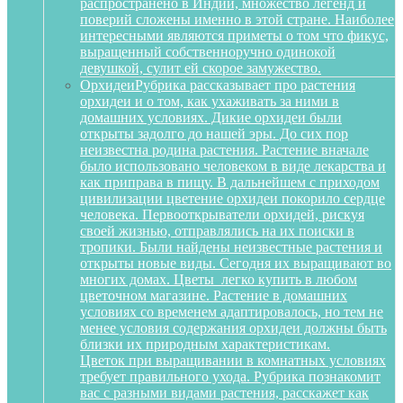
распространено в Индии, множество легенд и
поверий сложены именно в этой стране. Наиболее
интересными являются приметы о том что фикус,
выращенный собственноручно одинокой
девушкой, сулит ей скорое замужество.
Орхидеи
Рубрика рассказывает про растения
орхидеи и о том, как ухаживать за ними в
домашних условиях. Дикие орхидеи были
открыты задолго до нашей эры. До сих пор
неизвестна родина растения. Растение вначале
было использовано человеком в виде лекарства и
как приправа в пищу. В дальнейшем с приходом
цивилизации цветение орхидеи покорило сердце
человека. Первооткрыватели орхидей, рискуя
своей жизнью, отправлялись на их поиски в
тропики. Были найдены неизвестные растения и
открыты новые виды. Сегодня их выращивают во
многих домах. Цветы легко купить в любом
цветочном магазине. Растение в домашних
условиях со временем адаптировалось, но тем не
менее условия содержания орхидеи должны быть
близки их природным характеристикам.
Цветок при выращивании в комнатных условиях
требует правильного ухода. Рубрика познакомит
вас с разными видами растения, расскажет как