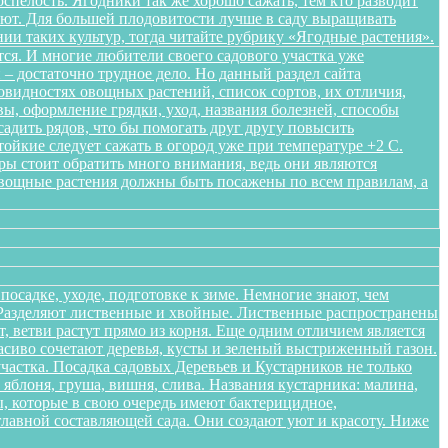
спелость. Ягодники так же хорошо сажать, тем кто разводит
ляют. Для большей плодовитости лучше в саду выращивать
нии таких культур, тогда читайте рубрику «Ягодные растения».
ся. И многие любители своего садового участка уже
– достаточно трудное дело. Но данный раздел сайта
овидностях овощных растений, список сортов, их отличия,
ы, оформление грядки, уход, названия болезней, способы
адить рядов, что бы помогать друг другу повысить
ойкие следует сажать в огород уже при температуре +2 С.
уры стоит обратить много внимания, ведь они являются
Овощные растения должны быть посажены по всем правилам, а
осадке, уходе, подготовке к зиме. Немногие знают, чем
. Разделяют лиственные и хвойные. Лиственные распространены
 ветви растут прямо из корня. Еще одним отличием является
расиво сочетают деревья, кусты и зеленый выстриженный газон.
частка. Посадка садовых Деревьев и Кустарников не только
блоня, груша, вишня, слива. Названия кустарника: малина,
, которые в свою очередь имеют бактерицидное,
лавной составляющей сада. Они создают уют и красоту. Ниже