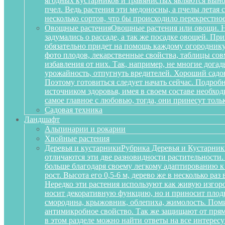
ягодных кустарников и травянистых являются вынос
пчел. Ведь растения эти медоносны, а пчелы летая
несколько сортов, что бы происходило перекрестное
Овощные растения
Овощные растения или овощи. Не
задумались о рассаде, а так же посадке овощей. П
обязательно придет на помощь каждому огороднику
фото плодов, лекарственные свойства, таблицы сов
избавления от них. Так, например, не многие дога
урожайность, отпугнуть вредителей. Хороший садов
Поэтому готовиться следует начать сейчас. Подробн
источником здоровья, имея в своем составе необх
самое главное с любовью, тогда, они принесут тольк
Садовая техника
Ландшафт
Альпинарии и рокарии
Хвойные растения
Деревья и кустарники
Рубрика Деревья и Кустарник
отличаются эти две разновидности растительности
больше благодаря своему легкому адаптированию к
рост. Высота его 0,5-6 м, дерево же в несколько р
Нередко эти растения используют как живую изгоро
носит декоративную функцию, но и приносит плоды
смородина, крыжовник, облепиха, жимолость. Поми
антимикробное свойство. Так же защищают от прям
в этом разделе можно найти ответы на все интерес