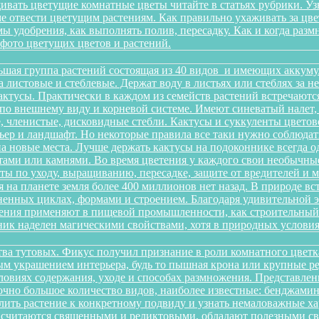
ивать цветущие комнатные цветы читайте в статьях рубрики. Уз
оме отвести цветущим растениям. Как правильно ухаживать за 
имы удобрения, как выполнять полив, пересадку. Как и когда раз
 фото цветущих цветов и растений.
ьшая группа растений состоящая из 40 видов и имеющих аккуму
на листовые и стеблевые. Держат воду в листьях или стеблях за
ктусы. Практически в каждом из семейств растений встречаютс
по внешнему виду и корневой системе. Имеют синеватый налет,
 членистые, дисковидные стебли. Кактусы и суккуленты цветов
ер и ландшафт. Но некоторые правила все таки нужно соблюдать
а новые места. Лучше держать кактусы на подоконнике всегда о
ами или камнями. Во время цветения у каждого свои необычные 
еты по уходу, выращиванию, пересадке, защите от вредителей и
 на планете земля более 400 миллионов нет назад. В природе в
зненных циклах, формами и строением. Благодаря удивительной
тения применяют в пищевой промышленности, как строительный м
ик наделен магическими свойствами, хотя в природных условиях
йства тутовых. Фикус получил признание в роли комнатного цветк
ным украшением интерьера, будь то пышная крона или крупные р
овиях содержания, уходе и способах размножения. Представленн
очно большое количество видов, наиболее известные: бенджамина, 
ить растение к конкретному подвиду и узнать немаловажные х
ы считаются священными и реликтовыми, обладают полезными с