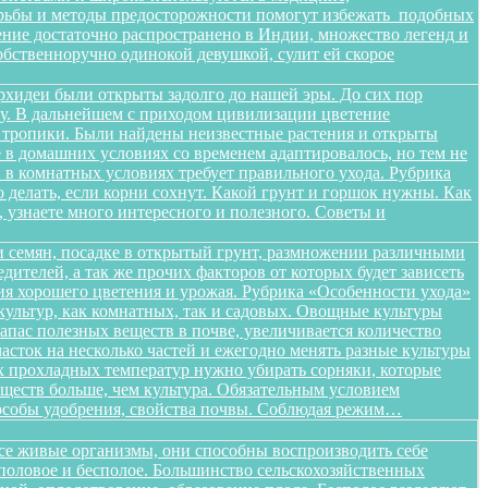
орьбы и методы предосторожности помогут избежать подобных
тение достаточно распространено в Индии, множество легенд и
бственноручно одинокой девушкой, сулит ей скорое
орхидеи были открыты задолго до нашей эры. До сих пор
ищу. В дальнейшем с приходом цивилизации цветение
в тропики. Были найдены неизвестные растения и открыты
в домашних условиях со временем адаптировалось, но тем не
в комнатных условиях требует правильного ухода. Рубрика
о делать, если корни сохнут. Какой грунт и горшок нужны. Как
, узнаете много интересного и полезного. Советы и
 семян, посадке в открытый грунт, размножении различными
дителей, а так же прочих факторов от которых будет зависеть
ения хорошего цветения и урожая. Рубрика «Особенности ухода»
ультур, как комнатных, так и садовых. Овощные культуры
запас полезных веществ в почве, увеличивается количество
сток на несколько частей и ежегодно менять разные культуры
ых прохладных температур нужно убирать сорняки, которые
ществ больше, чем культура. Обязательным условием
способы удобрения, свойства почвы. Соблюдая режим…
все живые организмы, они способны воспроизводить себе
 половое и бесполое. Большинство сельскохозяйственных