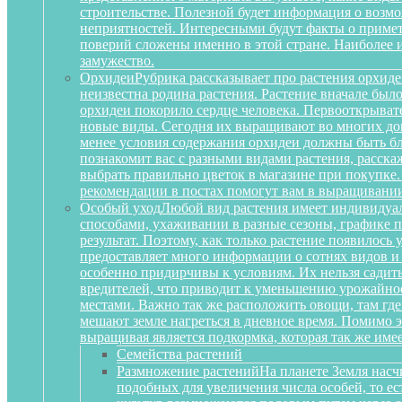
строительстве. Полезной будет информация о воз
неприятностей. Интересными будут факты о примета
поверий сложены именно в этой стране. Наиболее 
замужество.
Орхидеи
Рубрика рассказывает про растения орхиде
неизвестна родина растения. Растение вначале был
орхидеи покорило сердце человека. Первооткрыват
новые виды. Сегодня их выращивают во многих дом
менее условия содержания орхидеи должны быть бл
познакомит вас с разными видами растения, расскаж
выбрать правильно цветок в магазине при покупке.
рекомендации в постах помогут вам в выращивании
Особый уход
Любой вид растения имеет индивидуа
способами, ухаживании в разные сезоны, графике п
результат. Поэтому, как только растение появилось
предоставляет много информации о сотнях видов и
особенно придирчивы к условиям. Их нельзя садить 
вредителей, что приводит к уменьшению урожайност
местами. Важно так же расположить овощи, там где
мешают земле нагреться в дневное время. Помимо 
выращивая является подкормка, которая так же им
Семейства растений
Размножение растений
На планете Земля насч
подобных для увеличения числа особей, то е