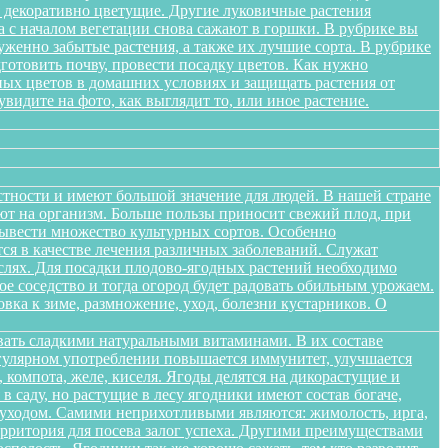
я декоративно цветущие. Другие луковичные растения
а с началом вегетации снова сажают в горшки. В рубрике вы
женно забытые растения, а также их лучшие сорта. В рубрике
дготовить почву, провести посадку цветов. Как нужно
ных цветов в домашних условиях и защищать растения от
идите на фото, как выглядит то, или иное растение.
стности и имеют большой значение для людей. В нашей стране
яют на организм. Больше пользы приносит свежий плод, при
вывести множество культурных сортов. Особенно
тся в качестве лечения различных заболеваний. Служат
слях. Для посадки плодово-ягодных растений необходимо
е соседство и тогда огород будет радовать обильным урожаем.
овка к зиме, размножение, уход, болезни кустарников. О
вать сладкими натуральными витаминами. В их составе
егулярном употреблении повышается иммунитет, улучшается
 компота, желе, киселя. Ягоды делятся на дикорастущие и
 саду, но растущие в лесу ягодники имеют состав богаче,
и уходом. Самими неприхотливыми являются: жимолость, ирга,
ерритория для посева залог успеха. Другими преимуществами