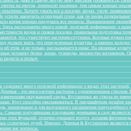
ливость, даже в самую лютую зиму, высокая урожайность, скоро
 с цветка на цветок, переносят пылинки, тем самым хорошо опы
 опыление. Хотите узнать все о посадке, видах, уходе, размноже
 успели закончить огородный сезон, как он вновь подкрадывает
ришло время хорошо продумать все нюансы. Выращивание овощей 
. Здесь расположено много новой, полезной информации: о разн
местимости видов и сроков посадки, правильная подготовка почв
дываются, что существуют растения-спутники. Которые нужно пос
од должен знать, что определенные культуры, а именно холодост
о об этом, и не только, рассказывается ниже. На овощные культ
одимые человеку белки, жиры, углеводы, множество витаминов. 
о радость и пользу.
и содержит много полезной информации о видах этих растений, п
. Деревья – это многолетние растения с одеревеневшим стволом
 изменениям окружающей среды. Кустарники же ствола не имеют,
аз выше. Куст способен омолаживаться. В ландшафтном дизайне к
дь, зонирование и для визуального расширения приусадебного у
. Самыми популярными плодовыми деревьями в саду являются: я
мо этих функций, отлично очищают воздух, испаряя фитонциды
ых солнечных лучей. Именно, Деревья & Кустарники являются г
ующие вас вопросы.