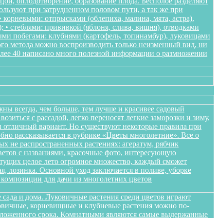
ьцой, оплодотворение, образование плода. Бесполое разделяют
пользуют при затрудненном половом пути, а так же при
корневыми: отпрысками (облепиха, малина, мята, астра),
); • стеблями: прививкой (яблоня, слива, вишня), отводками
ными побегами: клубнями (картофель, топинамбур), луковицами
ого метода можно воспроизводить только неизменный вид, ни
более 40 написано много полезной информации о размножении
жны всегда, чем больше, тем лучше и красивее садовый
озиться с рассадой, легко переносят легкие заморозки и зиму,
ики отличный вариант. Но существуют некоторые правила при
обно рассказывается в рубрике «Цветы многолетние». Все о
ых не распространенных растениях: агератум, рябчик
цветов с названиями, красочные фото, интересующую
етущих целое лето огромное множество, каждый сможет
я, лозинка. Основной уход заключается в поливе, уборке
композиции для дачи из многолетних цветов
 сада и дома. Луковичные растения среди цветов играют
уковичные, корневищные и клубневые растения можно по-
положенного срока. Комнатными являются самые выдержанные