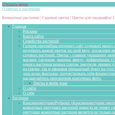
Открыть меню
О цветах и растениях
Комнатные растения / Садовые цветы / Цветы для ландшафта/ 
Главная
Реклама
Карта сайта
Семейства растений
Галерея цветов
Наш интернет сайт содержит много 
подобрать живой цветок на свой вкус, посмотрев 
садовых растений. Цветы – главное украшение любо
жасмин, гардения, драцена, фикус, диффенбахия. О 
одного растения разных сортов, ракурсов, времен 
на грядке, так и оформив прекрасный букет на сто
дать волю фантазии, почувствовать себя флористом
наслаждайтесь просмотром красочных фото.
Цветы в моём доме
О сайте
О себе
Растения
Красивоцветущие
Рубрика «Красивоцветущие цветы
комнатных цветущих растений никогда не теряет св
цветущие комнатные растения является не только 