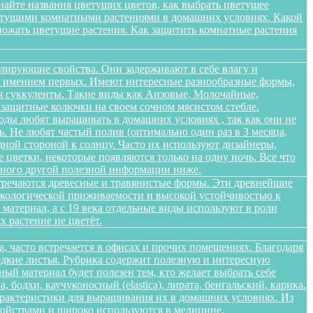
найте названия цветущих цветов, как выбрать цветущее
цветущими комнатными растениями в домашних условиях. Какой
множать цветущие растения. Как защитить комнатные растения
лирующие свойства. Они задерживают в себе влагу и
 не имением первых. Имеют интересные разнообразные формы,
я суккуленты. Такие виды как Аизовые, Молочайные,
 защитные колючки на своем сочном мясистом стебле.
оды любят выращивать в домашних условиях , так как они не
. Не любят частый полив (оптимально один раз в 3 месяца,
дной стороной к солнцу. Часто их используют дизайнеры,
цветки, некоторые появляются только на одну ночь. Все что
 много другой полезной информации ниже.
стречаются древесные и травянистые формы. Эти древнейшие
 экологической приживаемости и высокой устойчивостью к
атериал, а с 19 века отдельные виды используют в роли
 растение не цветёт.
а, часто встречается в офисах и прочих помещениях. Благодаря
едкие листья. Рубрика содержит полезную и интересную
ый материал будет полезен тем, кто желает выбрать себе
бодхи, каучуконосный (elastica), лирата, бенгальский, карика.
арактеристики для выращивания их в домашних условиях. Из
войствами и широко используются в медицине,