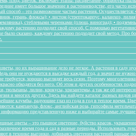
мя, плод, цветок. Включает этапы: расцветание, обработка пыл
следние имеет большое значение в растениеводстве, его часто ис
 способ – это размножение частью растения. Осуществляется: • 
ник, герань, флоксы); • листом (стрептокарпус, каланхоэ, лилия
, земляника), стеблевыми черенками (плющ, виноград); • подзем
Каждому растению подходит свой способ. С помощью вегетативн
же было сказано, каждому растению подходит свой метод. Про 
.
цветы, но их выращивание дело не легкое. А растения в саду ну
дь они не нуждаются в высадке каждый год, а значит не нужно в
о не требуется, хорошо выглядят весь сезон. Поэтому многолетн
красно обходятся без него. Об этом и других особенностях подр
и, тюльпаны, лилии, крокусы, хризантемы, а так же об интересн
мезия и многих других. Здесь вы найдете каталог разных видов 
йшие клумбы, радующие глаз из года в год в теплое время. Цв
ются: кампанула, флокс, английская роза, гипсофила метельчата
те информацию представленную ниже и выбирайте самые лучшие 
щные цветы – это пышное цветение, буйство красок, украшение
различное время года и сад в разные периоды. Использовать л
няют в технике выгонки, добиваясь цветения растений раньше 