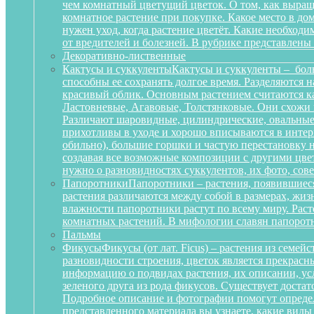
чем комнатный цветущий цветок. О том, как выращ
комнатное растение при покупке. Какое место в д
нужен уход, когда растение цветёт. Какие необход
от вредителей и болезней. В рубрике представлены
Декоративно-лиственные
Кактусы и суккуленты
Кактусы и суккуленты – бол
способны ее сохранять долгое время. Разделяются 
красивый облик. Основным растением считаются ка
Ластовневые, Агавовые, Толстянковые. Они схожи 
Различают шаровидные, цилиндрические, овальные,
прихотливы в уходе и хорошо вписываются в интерь
обильно), большие горшки и частую перестановку н
создавая все возможные композиции с другими цвет
нужно о разновидностях суккулентов, их фото, сов
Папоротники
Папоротники – растения, появившиеся
растения различаются между собой в размерах, жи
влажности папоротники растут по всему миру. Рас
комнатных растений. В мифологии славян папоротн
Пальмы
Фикусы
Фикусы (от лат. Ficus) – растения из семе
разновидности строения, цветок является прекрас
информацию о подвидах растения, их описании, усл
зеленого друга из рода фикусов. Существует достат
Подробное описание и фотографии помогут определ
представленного материала вы узнаете, какие вид