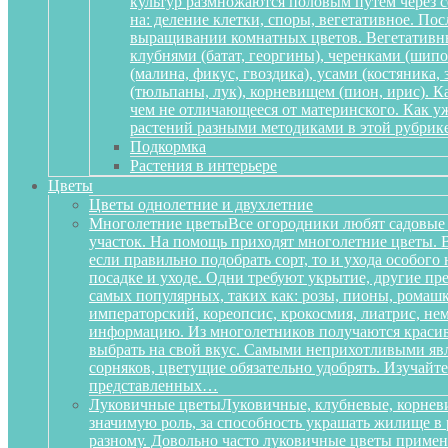
культур размножаются половым путем через се
на: деление клетки, споры, вегетативное. По
выращивании комнатных цветов. Вегетативный
клубнями (батат, георгины), черенками (шипов
(малина, фикус, гвоздика), усами (костяника
(тюльпаны, лук), корневищем (пион, ирис). 
чем не отличающееся от материнского. Как у
растений разными методиками в этой рубрике
Подкормка
Растения в интерьере
Цветы
Цветы однолетние и двухлетние
Многолетние цветы
Все огородники любят садовые 
участок. На помощь приходят многолетние цветы. Ве
если правильно подобрать сорт, то и ухода особог
посадке и уходе. Одни требуют укрытие, другие пре
самых популярных, таких как: розы, пионы, ромашк
императорский, кореопсис, крокосмия, лиатрис, не
информацию. Из многолетников получаются красиве
выбрать на свой вкус. Самыми неприхотливыми явля
сорняков, цветущие обязательно удобрять. Изучай
представленных…
Луковичные цветы
Луковичные, клубневые, корневи
значимую роль, за способность украшать жилище в 
разному. Довольно часто луковичные цветы приме