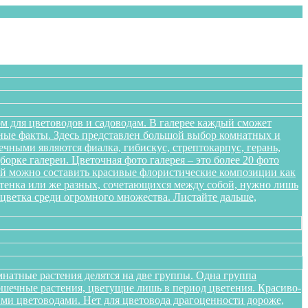
м для цветоводов и садоводам. В галерее каждый сможет
сные факты. Здесь представлен большой выбор комнатных и
чными являются фиалка, гибискус, стрептокарпус, герань,
орке галереи. Цветочная фото галерея – это более 20 фото
ений можно составить красивые флористические композиции как
оттенка или же разных, сочетающихся между собой, нужно лишь
цветка среди огромного множества. Листайте дальше,
натные растения делятся на две группы. Одна группа
ршечные растения, цветущие лишь в период цветения. Красиво-
ми цветоводами. Нет для цветовода драгоценности дороже,