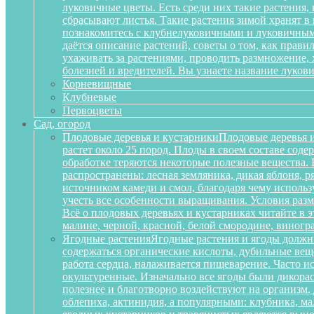
луковичные цветы. Есть среди них такие растения,
сбрасывают листья. Такие растения зимой хранят в
познакомитесь с клубнелуковичными и луковичными
даётся описание растений, советы о том, как прав
ухаживать за растениями, проводить размножение,
болезней и вредителей. Вы узнаете название луков
Корневищные
Клубневые
Первоцветы
Сад, огород
Плодовые деревья и кустарники
Плодовые деревья и
растет около 25 пород. Плоды в своем составе сод
обработке теряются некоторые полезные вещества.
распространены: лесная земляника, дикая яблоня, 
источником камеди и смол, благодаря чему исполь
учесть все особенности выращивания. Условия разм
Всё о плодовых деревьях и кустарниках читайте в э
малине, черной, красной, белой смородине, виногр
Ягодные растения
Ягодные растения и ягоды должн
содержаться органические кислоты, дубильные вещ
работа сердца, налаживается пищеварение. Часто и
окультуренные. Изначально все ягоды были дикорас
полезнее и благотворно воздействуют на организм
облепиха, актинидия, а популярными: клубника, м