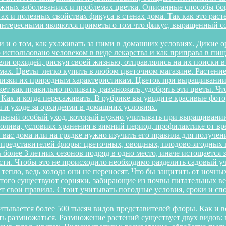
можных заболеваниях и проблемах цветка. Описанные способы б
х и полезных свойствах фикуса в стенах дома. Так как это рас
интересными являются приметы о том что фикус, выращенный со
и и о том, как ухаживать за ними в домашних условиях. Дикие 
о использовано человеком в виде лекарства и как приправа в п
ели орхидей, рискуя своей жизнью, отправлялись на их поиски 
ах. Цветы легко купить в любом цветочном магазине. Растение 
изки их природным характеристикам. Цветок при выращивании 
ет как правильно поливать, размножать, удобрять эти цветы. Чт
 Как и когда пересаживать. В рубрике вы увидите красивые фото
 и уходе за орхидеями в домашних условиях.
льный особый уход, который нужно учитывать при выращивании
олива, условиях хранения в зимний период, профилактике от вре
 у вас дома или на грядке нужно изучить его правила для получ
 представителей флоры: цветочных, овощных, плодово-ягодных к
более 3 летних сезонов подряд в одно место, иначе истощается 
и. Чтобы это не происходило необходимо разделить садовый уча
 тепло, ведь холода они не переносят. Что бы защитить от ночн
этого существуют сорняки, забирающие из почвы питательных ве
еет свои правила. Стоит учитывать погодные условия, сроки и 
итывается более 500 тысяч видов представителей флоры. Как и 
сть размножаться. Размножение растений существует двух видов: