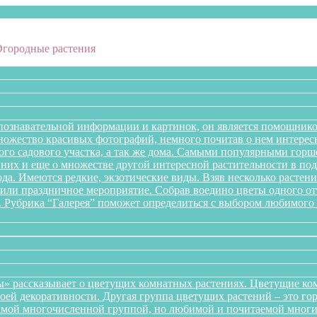
Огородные растения
познавательной информации и картинок, он является помощнико
множество красивых фотографий, немного почитав о нем интере
го садового участка, а так же дома. Самыми популярными горше
них и еще о множестве другой интересной растительности в подб
года. Имеются редкие, экзотические виды. Взяв несколько раст
л или праздничное мероприятие. Собрав воедино цветы одного 
. Рубрика “Галерея” поможет определиться с выбором любимого 
» рассказывает о цветущих комнатных растениях. Цветущие ком
оей декоративности. Другая группа цветущих растений – это го
самой многочисленной группой, но любимой и почитаемой многи