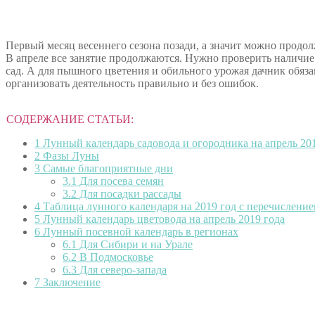
Первый месяц весеннего сезона позади, а значит можно продол
В апреле все занятие продолжаются. Нужно проверить наличие
сад. А для
пышного цветения и обильного урожая дачник обязан
организовать деятельность правильно и без ошибок.
СОДЕРЖАНИЕ СТАТЬИ:
1
Лунный календарь садовода и огородника на апрель 201
2
Фазы Луны
3
Самые благоприятные дни
3.1
Для посева семян
3.2
Для посадки рассады
4
Таблица лунного календаря на 2019 год с перечислени
5
Лунный календарь цветовода на апрель 2019 года
6
Лунный посевной календарь в регионах
6.1
Для Сибири и на Урале
6.2
В Подмосковье
6.3
Для северо-запада
7
Заключение