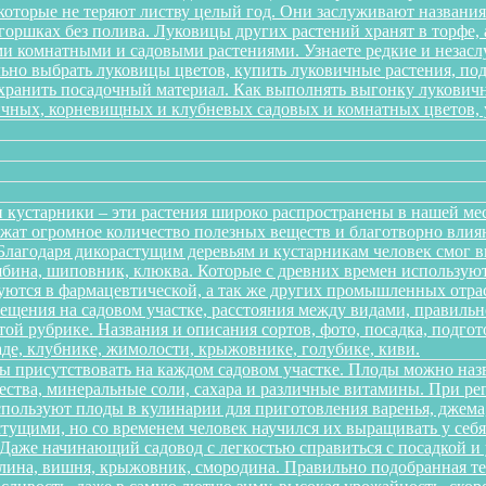
 которые не теряют листву целый год. Они заслуживают названи
 горшках без полива. Луковицы других растений хранят в торфе, 
 комнатными и садовыми растениями. Узнаете редкие и незаслу
ильно выбрать луковицы цветов, купить луковичные растения, по
 хранить посадочный материал. Как выполнять выгонку лукович
ичных, корневищных и клубневых садовых и комнатных цветов, ув
 кустарники – эти растения широко распространены в нашей ме
ержат огромное количество полезных веществ и благотворно вли
 Благодаря дикорастущим деревьям и кустарникам человек смог 
рябина, шиповник, клюква. Которые с древних времен использую
зуются в фармацевтической, а так же других промышленных отра
ещения на садовом участке, расстояния между видами, правильно
той рубрике. Названия и описания сортов, фото, посадка, подгот
аде, клубнике, жимолости, крыжовнике, голубике, киви.
ы присутствовать на каждом садовом участке. Плоды можно наз
ества, минеральные соли, сахара и различные витамины. При р
спользуют плоды в кулинарии для приготовления варенья, джема,
тущими, но со временем человек научился их выращивать у себя в
. Даже начинающий садовод с легкостью справиться с посадкой 
алина, вишня, крыжовник, смородина. Правильно подобранная т