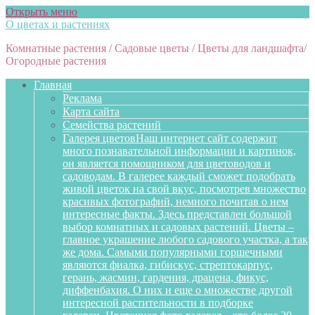
Открыть меню
О цветах и растениях
Комнатные растения / Садовые цветы / Цветы для ландшафта/
Огородные растения
Главная
Реклама
Карта сайта
Семейства растений
Галерея цветов
Наш интернет сайт содержит
много познавательной информации и картинок,
он является помощником для цветоводов и
садоводам. В галерее каждый сможет подобрать
живой цветок на свой вкус, посмотрев множество
красивых фотографий, немного почитав о нем
интересные факты. Здесь представлен большой
выбор комнатных и садовых растений. Цветы –
главное украшение любого садового участка, а так
же дома. Самыми популярными горшечными
являются фиалка, гибискус, стрептокарпус,
герань, жасмин, гардения, драцена, фикус,
диффенбахия. О них и еще о множестве другой
интересной растительности в подборке