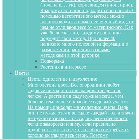
(тюльпаны, лук), корневищем (пион, ирис).
Каждому растению подходит свой способ. С
помощью вегетативного метода можно
воспроизводить только неизменный вид, ни
чем не отличающееся от материнского. Как
уже было сказано, каждому растению
подходит свой метод. Про более 40
написано много полезной информации о
размножении растений разными
методиками в этой рубрике.
Подкормка
Растения в интерьере
Цветы
Цветы однолетние и двухлетние
Многолетние цветы
Все огородники любят
садовые цветы, но их выращивание дело не
легкое. А растения в саду нужны всегда, чем
больше, тем лучше и красивее садовый участок.
На помощь приходят многолетние цветы. Ведь
они не нуждаются в высадке каждый год, а значит
не нужно возиться с рассадой, легко переносят
легкие заморозки и зиму, если правильно
подобрать сорт, то и ухода особого не требуется,
хорошо выглядят весь сезон. Поэтому