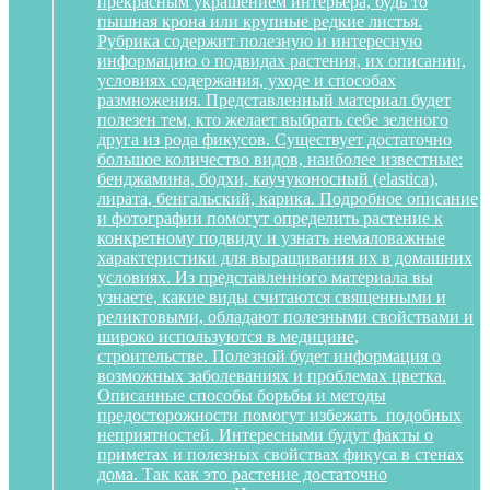
прекрасным украшением интерьера, будь то
пышная крона или крупные редкие листья.
Рубрика содержит полезную и интересную
информацию о подвидах растения, их описании,
условиях содержания, уходе и способах
размножения. Представленный материал будет
полезен тем, кто желает выбрать себе зеленого
друга из рода фикусов. Существует достаточно
большое количество видов, наиболее известные:
бенджамина, бодхи, каучуконосный (elastica),
лирата, бенгальский, карика. Подробное описание
и фотографии помогут определить растение к
конкретному подвиду и узнать немаловажные
характеристики для выращивания их в домашних
условиях. Из представленного материала вы
узнаете, какие виды считаются священными и
реликтовыми, обладают полезными свойствами и
широко используются в медицине,
строительстве. Полезной будет информация о
возможных заболеваниях и проблемах цветка.
Описанные способы борьбы и методы
предосторожности помогут избежать подобных
неприятностей. Интересными будут факты о
приметах и полезных свойствах фикуса в стенах
дома. Так как это растение достаточно