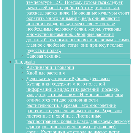
температуре +2 С. Поэтому готовиться следует
начать сейчас. Подробно об этом, и не только,
рассказывается ниже. На овощные культуры стоит
обратить много внимания, ведь они являются
источником здоровья, имея в своем составе
необходимые человеку белки, жиры, углеводы,
множество витаминов. Овощные растения
должны быть посажены по всем правилам, а самое
главное с любовью, тогда, они принесут только
радость и пользу.
Садовая техника
Ландшафт
Альпинарии и рокарии
Хвойные растения
Деревья и кустарники
Рубрика Деревья и
Кустарники содержит много полезной
информации о видах этих растений, посадке,
уходе, подготовке к зиме. Немногие знают, чем
отличаются эти две разновидности
растительности. Деревья – это многолетние
растения с одеревеневшим стволом. Разделяют
лиственные и хвойные. Лиственные
распространены больше благодаря своему легкому
адаптированию к изменениям окружающей
среды. Кустарники же ствола не имеют, ветви