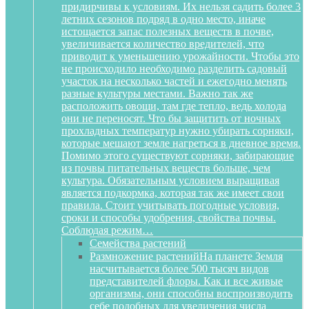
придирчивы к условиям. Их нельзя садить более 3
летних сезонов подряд в одно место, иначе
истощается запас полезных веществ в почве,
увеличивается количество вредителей, что
приводит к уменьшению урожайности. Чтобы это
не происходило необходимо разделить садовый
участок на несколько частей и ежегодно менять
разные культуры местами. Важно так же
расположить овощи, там где тепло, ведь холода
они не переносят. Что бы защитить от ночных
прохладных температур нужно убирать сорняки,
которые мешают земле нагреться в дневное время.
Помимо этого существуют сорняки, забирающие
из почвы питательных веществ больше, чем
культура. Обязательным условием выращивая
является подкормка, которая так же имеет свои
правила. Стоит учитывать погодные условия,
сроки и способы удобрения, свойства почвы.
Соблюдая режим…
Семейства растений
Размножение растений
На планете Земля
насчитывается более 500 тысяч видов
представителей флоры. Как и все живые
организмы, они способны воспроизводить
себе подобных для увеличения числа