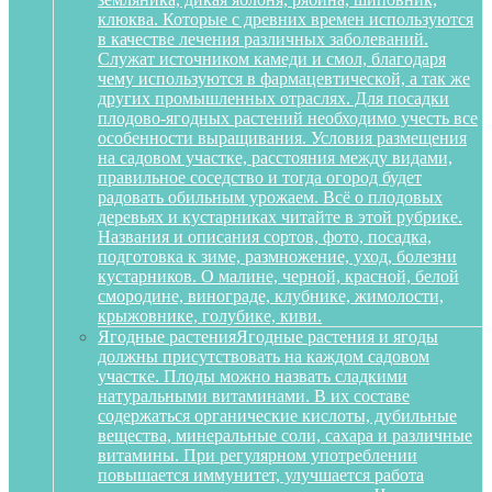
клюква. Которые с древних времен используются
в качестве лечения различных заболеваний.
Служат источником камеди и смол, благодаря
чему используются в фармацевтической, а так же
других промышленных отраслях. Для посадки
плодово-ягодных растений необходимо учесть все
особенности выращивания. Условия размещения
на садовом участке, расстояния между видами,
правильное соседство и тогда огород будет
радовать обильным урожаем. Всё о плодовых
деревьях и кустарниках читайте в этой рубрике.
Названия и описания сортов, фото, посадка,
подготовка к зиме, размножение, уход, болезни
кустарников. О малине, черной, красной, белой
смородине, винограде, клубнике, жимолости,
крыжовнике, голубике, киви.
Ягодные растения
Ягодные растения и ягоды
должны присутствовать на каждом садовом
участке. Плоды можно назвать сладкими
натуральными витаминами. В их составе
содержаться органические кислоты, дубильные
вещества, минеральные соли, сахара и различные
витамины. При регулярном употреблении
повышается иммунитет, улучшается работа