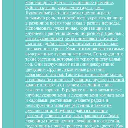
корневищные цветы – это пышное цветение,
буйство красок, украшение сада и дома.
Луковичные растения среди цветов играют
значимую роль, за способность украшать жилище
в различное время года и сад в разные периоды.
Использовать луковичные, корневищные и
клубневые растения можно по-разному. Довольно
часто луковичные цветы применяют в технике
выгонки, добиваясь цветения растений раньше
положенного срока. Комнатными являются самые
выдержанные луковичные цветы. Есть среди них
такие растения, которые не теряют листву целый
год. Они заслуживают названия декоративно
цветущие. Другие луковичные растения
сбрасывают листья. Такие растения зимой хранят
в горшках без полива. Луковицы других растений
хранят в торфе, а с началом вегетации снова
сажают в горшки. В рубрике вы познакомитесь с
клубнелуковичными и луковичными комнатными
и садовыми растениями. Узнаете редкие и
незаслуженно забытые растения, а также их
лучшие сорта. В рубрике даётся описание
растений, советы о том, как правильно выбрать
луковицы цветов, купить луковичные растения,
подготовить почву, провести посадку цветов. Как