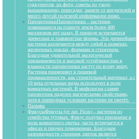
суккулентов, их фото, советы по уходу,
выращиванию, пересадке, защите от вредителей и
много другой полезной информации ниже.
Папоротники
Папоротники – растения,
появившиеся на планете земля более 400
миллионов нет назад. В природе встречаются
древесные и травянистые формы. Эти древнейшие
растения различаются между собой в размерах,
жизненных циклах, формами и строением.
Благодаря удивительной экологической
приживаемости и высокой устойчивостью к
влажности папоротники растут по всему миру.
Растения применяют в пищевой
промышленности, как строительный материал, а с
19 века отдельные виды используют в роли
комнатных растений. В мифологии славян
папоротник наделен магическими свойствами,
хотя в природных условиях растение не цветёт.
Пальмы
Фикусы
Фикусы (от лат. Ficus) – растения из
семейства тутовых. Фикус получил признание в
роли комнатного цветка, часто встречается в
офисах и прочих помещениях. Благодаря
разновидности строения, цветок является