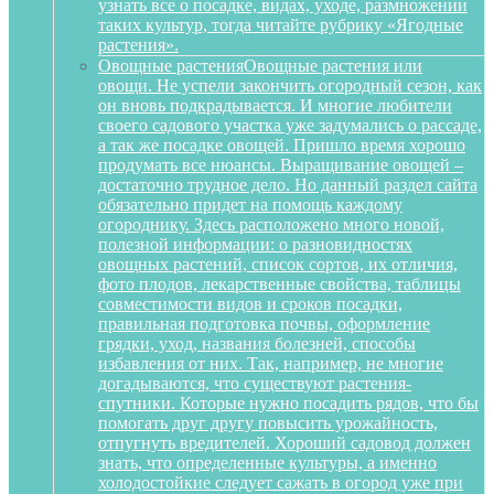
узнать все о посадке, видах, уходе, размножении
таких культур, тогда читайте рубрику «Ягодные
растения».
Овощные растения
Овощные растения или
овощи. Не успели закончить огородный сезон, как
он вновь подкрадывается. И многие любители
своего садового участка уже задумались о рассаде,
а так же посадке овощей. Пришло время хорошо
продумать все нюансы. Выращивание овощей –
достаточно трудное дело. Но данный раздел сайта
обязательно придет на помощь каждому
огороднику. Здесь расположено много новой,
полезной информации: о разновидностях
овощных растений, список сортов, их отличия,
фото плодов, лекарственные свойства, таблицы
совместимости видов и сроков посадки,
правильная подготовка почвы, оформление
грядки, уход, названия болезней, способы
избавления от них. Так, например, не многие
догадываются, что существуют растения-
спутники. Которые нужно посадить рядов, что бы
помогать друг другу повысить урожайность,
отпугнуть вредителей. Хороший садовод должен
знать, что определенные культуры, а именно
холодостойкие следует сажать в огород уже при