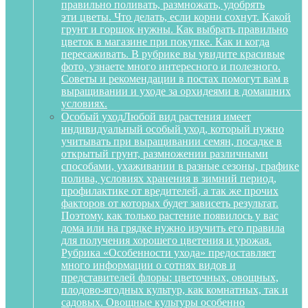
правильно поливать, размножать, удобрять
эти цветы. Что делать, если корни сохнут. Какой
грунт и горшок нужны. Как выбрать правильно
цветок в магазине при покупке. Как и когда
пересаживать. В рубрике вы увидите красивые
фото, узнаете много интересного и полезного.
Советы и рекомендации в постах помогут вам в
выращивании и уходе за орхидеями в домашних
условиях.
Особый уход
Любой вид растения имеет
индивидуальный особый уход, который нужно
учитывать при выращивании семян, посадке в
открытый грунт, размножении различными
способами, ухаживании в разные сезоны, графике
полива, условиях хранения в зимний период,
профилактике от вредителей, а так же прочих
факторов от которых будет зависеть результат.
Поэтому, как только растение появилось у вас
дома или на грядке нужно изучить его правила
для получения хорошего цветения и урожая.
Рубрика «Особенности ухода» предоставляет
много информации о сотнях видов и
представителей флоры: цветочных, овощных,
плодово-ягодных культур, как комнатных, так и
садовых. Овощные культуры особенно