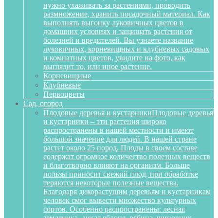
нужно ухаживать за растениями, проводить
размножение, хранить посадочный материал. Как
выполнять выгонку луковичных цветов в
домашних условиях и защищать растения от
болезней и вредителей. Вы узнаете название
луковичных, корневищных и клубневых садовых
и комнатных цветов, увидите на фото, как
выглядит то, или иное растение.
Корневищные
Клубневые
Первоцветы
Сад, огород
Плодовые деревья и кустарники
Плодовые деревья
и кустарники – эти растения широко
распространены в нашей местности и имеют
большой значение для людей. В нашей стране
растет около 25 пород. Плоды в своем составе
содержат огромное количество полезных веществ
и благотворно влияют на организм. Больше
пользы приносит свежий плод, при обработке
теряются некоторые полезные вещества.
Благодаря дикорастущим деревьям и кустарникам
человек смог вывести множество культурных
сортов. Особенно распространены: лесная
земляника, дикая яблоня, рябина, шиповник,