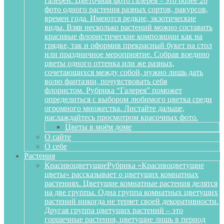
галереи. Цветочная фото галерея – это более 20
фото одного растения разных сортов, ракурсов,
времен года. Имеются редкие, экзотические
виды. Взяв несколько растений можно составить
красивые флористические композиции как на
грядке, так и оформив прекрасный букет на стол
или праздничное мероприятие. Собрав воедино
цветы одного оттенка или же разных,
сочетающихся между собой, нужно лишь дать
волю фантазии, почувствовать себя
флористом. Рубрика “Галерея” поможет
определиться с выбором любимого цветка среди
огромного множества. Листайте дальше,
наслаждайтесь просмотром красочных фото.
Цветы в моём доме
О сайте
О себе
Растения
Красивоцветущие
Рубрика «Красивоцветущие
цветы» рассказывает о цветущих комнатных
растениях. Цветущие комнатные растения делятся
на две группы. Одна группа комнатных цветущих
растений никогда не теряет своей декоративности.
Другая группа цветущих растений – это
горшечные растения, цветущие лишь в период