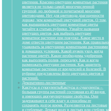
цветения. Красиво-цветущие комнатные растения
является не только самой многочисленной
группой, но любимой и почитаемой многими
цветоводами. Нет для цветовода драгоценности
дороже, чем комнатный цветущий цветок. О том,
как выращивать цветущие комнатные цветы
читайте в статьях рубрики. Узнайте названия
цветущих цветов, как выбрать цветущее
комнатное растение при покупке. Какое место в
доме отвести цветущим растениям. Как правильно
ухаживать за цветущими комнатными растениями
в домашних условиях. Какой нужен уход, когда
растение цветёт. Какие необходимы удобрения,
как выполнять полив, пересадку. Как и когда
размножать цветущие растения. Как защитить
комнатные растения от вредителей и болезней. В
рубрике представлены фото цветущих цветов и
растений.
Декоративно-лиственные
Кактусы и суккуленты
Кактусы и суккуленты –
большая группа растений состоящая из 40 видов
и имеющих аккумулирующие свойства. Они
задерживают в себе влагу и способны ее
сохранять долгое время. Разделяются на листовые
и стеблевые. Держат воду в листьях или стеблях за