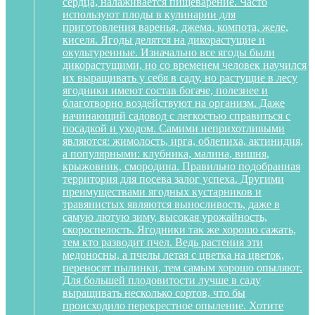
сердца, налаживается пищеварение. Часто
используют плоды в кулинарии для
приготовления варенья, джема, компота, желе,
киселя. Ягоды делятся на дикорастущие и
окультуренные. Изначально все ягоды были
дикорастущими, но со временем человек научился
их выращивать у себя в саду, но растущие в лесу
ягодники имеют состав богаче, полезнее и
благотворно воздействуют на организм. Даже
начинающий садовод с легкостью справиться с
посадкой и уходом. Самими неприхотливыми
являются: жимолость, ирга, облепиха, актинидия,
а популярными: клубника, малина, вишня,
крыжовник, смородина. Правильно подобранная
территория для посева залог успеха. Другими
преимуществами ягодных кустарников и
травянистых являются выносливость, даже в
самую лютую зиму, высокая урожайность,
скороспелость. Ягодники так же хорошо сажать,
тем кто разводит пчел. Ведь растения эти
медоносны, а пчелы летая с цветка на цветок,
переносят пылинки, тем самым хорошо опыляют.
Для большей плодовитости лучше в саду
выращивать несколько сортов, что бы
происходило перекрестное опыление. Хотите