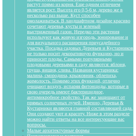
растут прямо из корня. Еще одним отличием
является рост. Высота его 0,5-6 м, дерево же в
несколько раз выше. Куст способен
омолаживаться. В ландшафтном дизайне красиво
сочетают деревья, кусты и зеленый
выстриженный газон. Нередко эти растения
используют как живую изгородь, зонирование и
для визуального расширения приусадебного
участка. Посадка садовых Деревьев и Кустарников
не только носит декоративную функцию, но и
приносит плоды. Самыми популярными
плодовыми деревьями в саду являются: яблоня,
груша, вишня, слива. Названия кустарника:
малина, смородина, крыжовник, облепиха,
жимолость. Помимо этих функций, отлично
очищают воздух, испаряя фитонциды, которые в
свою очередь имеют бактерицидное,
антимикробное свойство. Так же защищают от
прямых солнечных лучей. Именно, Деревья &
Кустарники являются главной составляющей сада.
Они создают уют и красоту. Ниже в этом разделе
можно найти ответы на все интересующие вас
вопросы.
Малые архитектурные формы