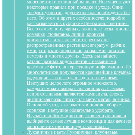
многолетники отличный вариант. Но существуют
некоторые правила при посадке и уходе. Одни
требуют укрытие, другие прекрасно обходятся без
него. Об этом и других особенностях подробно
рассказывается в рубрике «Цветы многолетние».
Все о самых популярных, таких как: розы, пионы,
ромашки, тюльпаны, лилии, крокусы,
хризантемы, а так же об интересных не
распространенных растениях: агератум, рябчик
императорский, кореопсис, крокосмия, лиатрис,
немезия и многих других. Здесь вы найдете
каталог разных видов цветов с названиями,
красочные фото, интересующую информацию. Из
многолетников получаются красивейшие клумбы,
радующие глаз из года в год в теплое время.
Цветущих целое лето огромное множество,
каждый сможет выбрать на свой вкус. Самыми
неприхотливыми являются: кампанула, флокс,
английская роза, гипсофила метельчатая, лозинка.
Основной уход заключается в поливе, уборке
сорняков, цветущие обязательно удобрять.
Изучайте информацию представленную ниже и
выбирайте самые лучшие композиции для дачи из
многолетних цветов представленных…
Луковичные цветы
Луковичные, клубневые,