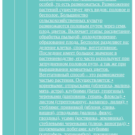
особей, то есть размножаться. Размножение
растений существует двух видов: половое и
бесполое. Большинство
сельскохозяйственных культур
размножаются половым путем через семя,
плод, цветок. Включает этапы: расцветание,
обработка пыльцой, оплодотворение,
образование плода. Бесполое разделяют на:
деление клетки, споры, вегетативное.
Последние имеет большое значение в
растениеводстве, его часто используют при
затрудненном половом пути, а так же при
выращивании комнатных цветов.
Вегетативный способ – это размножение
частью растения. Осуществляется: •
корневыми: отпрысками (облепиха, малина,
мята, астра), клубнями (батат, георгины),
черенками (шиповник, герань, флоксы); •
листом (стрептокарпус, каланхоэ, лилия); •
стеблями: прививкой (яблоня, слива,
вишня), отводками (малина, фикус,
гвоздика), усами (костяника, земляника),
стеблевыми черенками (плющ, виноград); •
подземными побегами: клубнями
(картофель, топинамбур), луковицами