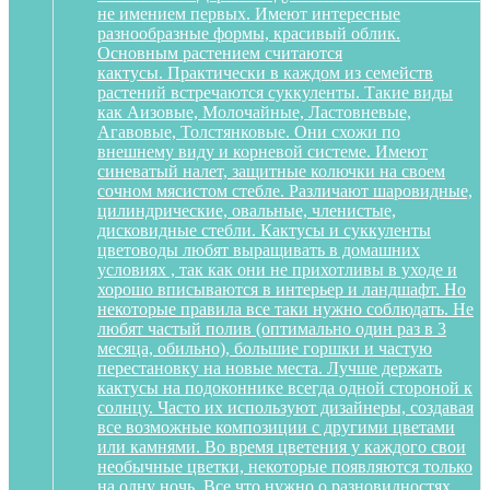
не имением первых. Имеют интересные
разнообразные формы, красивый облик.
Основным растением считаются
кактусы. Практически в каждом из семейств
растений встречаются суккуленты. Такие виды
как Аизовые, Молочайные, Ластовневые,
Агавовые, Толстянковые. Они схожи по
внешнему виду и корневой системе. Имеют
синеватый налет, защитные колючки на своем
сочном мясистом стебле. Различают шаровидные,
цилиндрические, овальные, членистые,
дисковидные стебли. Кактусы и суккуленты
цветоводы любят выращивать в домашних
условиях , так как они не прихотливы в уходе и
хорошо вписываются в интерьер и ландшафт. Но
некоторые правила все таки нужно соблюдать. Не
любят частый полив (оптимально один раз в 3
месяца, обильно), большие горшки и частую
перестановку на новые места. Лучше держать
кактусы на подоконнике всегда одной стороной к
солнцу. Часто их используют дизайнеры, создавая
все возможные композиции с другими цветами
или камнями. Во время цветения у каждого свои
необычные цветки, некоторые появляются только
на одну ночь. Все что нужно о разновидностях