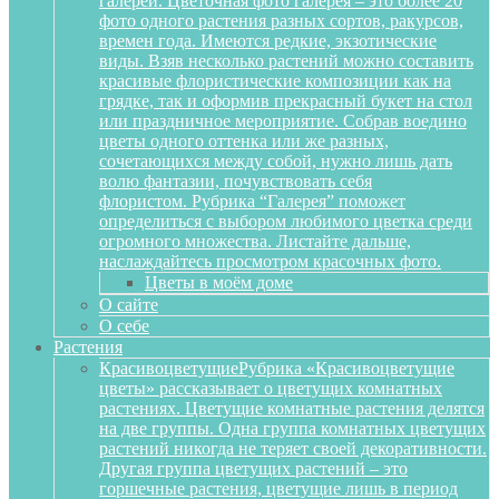
галереи. Цветочная фото галерея – это более 20
фото одного растения разных сортов, ракурсов,
времен года. Имеются редкие, экзотические
виды. Взяв несколько растений можно составить
красивые флористические композиции как на
грядке, так и оформив прекрасный букет на стол
или праздничное мероприятие. Собрав воедино
цветы одного оттенка или же разных,
сочетающихся между собой, нужно лишь дать
волю фантазии, почувствовать себя
флористом. Рубрика “Галерея” поможет
определиться с выбором любимого цветка среди
огромного множества. Листайте дальше,
наслаждайтесь просмотром красочных фото.
Цветы в моём доме
О сайте
О себе
Растения
Красивоцветущие
Рубрика «Красивоцветущие
цветы» рассказывает о цветущих комнатных
растениях. Цветущие комнатные растения делятся
на две группы. Одна группа комнатных цветущих
растений никогда не теряет своей декоративности.
Другая группа цветущих растений – это
горшечные растения, цветущие лишь в период