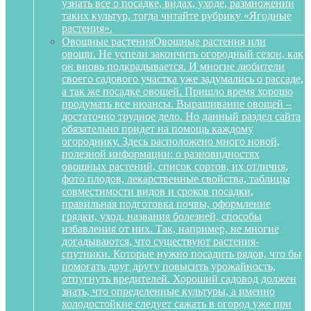
узнать все о посадке, видах, уходе, размножении
таких культур, тогда читайте рубрику «Ягодные
растения».
Овощные растения
Овощные растения или
овощи. Не успели закончить огородный сезон, как
он вновь подкрадывается. И многие любители
своего садового участка уже задумались о рассаде,
а так же посадке овощей. Пришло время хорошо
продумать все нюансы. Выращивание овощей –
достаточно трудное дело. Но данный раздел сайта
обязательно придет на помощь каждому
огороднику. Здесь расположено много новой,
полезной информации: о разновидностях
овощных растений, список сортов, их отличия,
фото плодов, лекарственные свойства, таблицы
совместимости видов и сроков посадки,
правильная подготовка почвы, оформление
грядки, уход, названия болезней, способы
избавления от них. Так, например, не многие
догадываются, что существуют растения-
спутники. Которые нужно посадить рядов, что бы
помогать друг другу повысить урожайность,
отпугнуть вредителей. Хороший садовод должен
знать, что определенные культуры, а именно
холодостойкие следует сажать в огород уже при