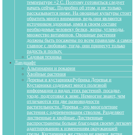
температуре +2 С. Поэтому готовиться следует
начать сейчас. Подробно об этом, и не только,
рассказывается ниже. На овощные культуры стоит
обратить много внимания, ведь они являются
источником здоровья, имея в своем составе
необходимые человеку белки, жиры, углеводы,
множество витаминов. Овощные растения
должны быть посажены по всем правилам, а самое
главное с любовью, тогда, они принесут только
радость и пользу.
Садовая техника
Ландшафт
Альпинарии и рокарии
Хвойные растения
Деревья и кустарники
Рубрика Деревья и
Кустарники содержит много полезной
информации о видах этих растений, посадке,
уходе, подготовке к зиме. Немногие знают, чем
отличаются эти две разновидности
растительности. Деревья – это многолетние
растения с одеревеневшим стволом. Разделяют
лиственные и хвойные. Лиственные
распространены больше благодаря своему легкому
адаптированию к изменениям окружающей
среды. Кустарники же ствола не имеют, ветви