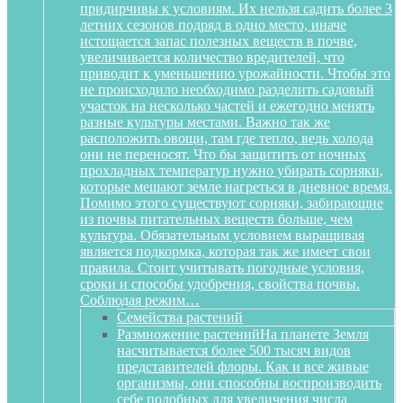
придирчивы к условиям. Их нельзя садить более 3
летних сезонов подряд в одно место, иначе
истощается запас полезных веществ в почве,
увеличивается количество вредителей, что
приводит к уменьшению урожайности. Чтобы это
не происходило необходимо разделить садовый
участок на несколько частей и ежегодно менять
разные культуры местами. Важно так же
расположить овощи, там где тепло, ведь холода
они не переносят. Что бы защитить от ночных
прохладных температур нужно убирать сорняки,
которые мешают земле нагреться в дневное время.
Помимо этого существуют сорняки, забирающие
из почвы питательных веществ больше, чем
культура. Обязательным условием выращивая
является подкормка, которая так же имеет свои
правила. Стоит учитывать погодные условия,
сроки и способы удобрения, свойства почвы.
Соблюдая режим…
Семейства растений
Размножение растений
На планете Земля
насчитывается более 500 тысяч видов
представителей флоры. Как и все живые
организмы, они способны воспроизводить
себе подобных для увеличения числа