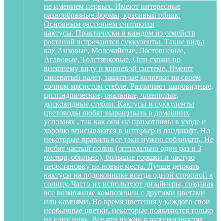
не имением первых. Имеют интересные
разнообразные формы, красивый облик.
Основным растением считаются
кактусы. Практически в каждом из семейств
растений встречаются суккуленты. Такие виды
как Аизовые, Молочайные, Ластовневые,
Агавовые, Толстянковые. Они схожи по
внешнему виду и корневой системе. Имеют
синеватый налет, защитные колючки на своем
сочном мясистом стебле. Различают шаровидные,
цилиндрические, овальные, членистые,
дисковидные стебли. Кактусы и суккуленты
цветоводы любят выращивать в домашних
условиях , так как они не прихотливы в уходе и
хорошо вписываются в интерьер и ландшафт. Но
некоторые правила все таки нужно соблюдать. Не
любят частый полив (оптимально один раз в 3
месяца, обильно), большие горшки и частую
перестановку на новые места. Лучше держать
кактусы на подоконнике всегда одной стороной к
солнцу. Часто их используют дизайнеры, создавая
все возможные композиции с другими цветами
или камнями. Во время цветения у каждого свои
необычные цветки, некоторые появляются только
на одну ночь. Все что нужно о разновидностях