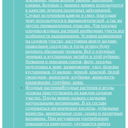
клюква. Которые с древних времен используются
в качестве лечения различных заболеваний.
Служат источником камеди и смол, благодаря
чему используются в фармацевтической, а так же
других промышленных отраслях. Для посадки
плодово-ягодных растений необходимо учесть все
особенности выращивания. Условия размещения
на садовом участке, расстояния между видами,
правильное соседство и тогда огород будет
радовать обильным урожаем. Всё о плодовых
деревьях и кустарниках читайте в этой рубрике.
Названия и описания сортов, фото, посадка,
подготовка к зиме, размножение, уход, болезни
кустарников. О малине, черной, красной, белой
смородине, винограде, клубнике, жимолости,
крыжовнике, голубике, киви.
Ягодные растения
Ягодные растения и ягоды
должны присутствовать на каждом садовом
участке. Плоды можно назвать сладкими
натуральными витаминами. В их составе
содержаться органические кислоты, дубильные
вещества, минеральные соли, сахара и различные
витамины. При регулярном употреблении
повышается иммунитет, улучшается работа