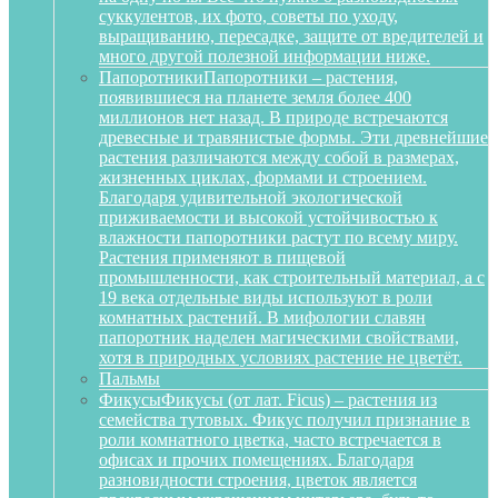
суккулентов, их фото, советы по уходу,
выращиванию, пересадке, защите от вредителей и
много другой полезной информации ниже.
Папоротники
Папоротники – растения,
появившиеся на планете земля более 400
миллионов нет назад. В природе встречаются
древесные и травянистые формы. Эти древнейшие
растения различаются между собой в размерах,
жизненных циклах, формами и строением.
Благодаря удивительной экологической
приживаемости и высокой устойчивостью к
влажности папоротники растут по всему миру.
Растения применяют в пищевой
промышленности, как строительный материал, а с
19 века отдельные виды используют в роли
комнатных растений. В мифологии славян
папоротник наделен магическими свойствами,
хотя в природных условиях растение не цветёт.
Пальмы
Фикусы
Фикусы (от лат. Ficus) – растения из
семейства тутовых. Фикус получил признание в
роли комнатного цветка, часто встречается в
офисах и прочих помещениях. Благодаря
разновидности строения, цветок является