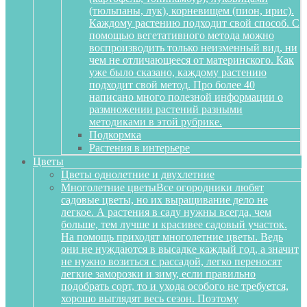
(тюльпаны, лук), корневищем (пион, ирис).
Каждому растению подходит свой способ. С
помощью вегетативного метода можно
воспроизводить только неизменный вид, ни
чем не отличающееся от материнского. Как
уже было сказано, каждому растению
подходит свой метод. Про более 40
написано много полезной информации о
размножении растений разными
методиками в этой рубрике.
Подкормка
Растения в интерьере
Цветы
Цветы однолетние и двухлетние
Многолетние цветы
Все огородники любят
садовые цветы, но их выращивание дело не
легкое. А растения в саду нужны всегда, чем
больше, тем лучше и красивее садовый участок.
На помощь приходят многолетние цветы. Ведь
они не нуждаются в высадке каждый год, а значит
не нужно возиться с рассадой, легко переносят
легкие заморозки и зиму, если правильно
подобрать сорт, то и ухода особого не требуется,
хорошо выглядят весь сезон. Поэтому