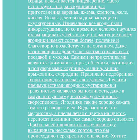
сердца, налаживается пищеварение. Часто
используют плоды в кулинарии для
приготовления варенья, джема, компота, желе,
киселя. Ягоды делятся на дикорастущие и
окультуренные. Изначально все ягоды были
дикорастущими, но со временем человек научился
их выращивать у себя в саду, но растущие в лесу
ягодники имеют состав богаче, полезнее и
благотворно воздействуют на организм. Даже
начинающий садовод с легкостью справиться с
посадкой и уходом. Самими неприхотливыми
являются: жимолость, ирга, облепиха, актинидия,
а популярными: клубника, малина, вишня,
крыжовник, смородина. Правильно подобранная
территория для посева залог успеха. Другими
преимуществами ягодных кустарников и
травянистых являются выносливость, даже в
самую лютую зиму, высокая урожайность,
скороспелость. Ягодники так же хорошо сажать,
тем кто разводит пчел. Ведь растения эти
медоносны, а пчелы летая с цветка на цветок,
переносят пылинки, тем самым хорошо опыляют.
Для большей плодовитости лучше в саду
выращивать несколько сортов, что бы
происходило перекрестное опыление. Хотите