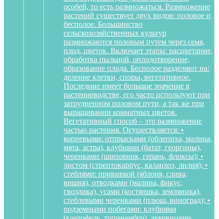
особей, то есть размножаться. Размножение
растений существует двух видов: половое и
бесполое. Большинство
сельскохозяйственных культур
размножаются половым путем через семя,
плод, цветок. Включает этапы: расцветание,
обработка пыльцой, оплодотворение,
образование плода. Бесполое разделяют на:
деление клетки, споры, вегетативное.
Последние имеет большое значение в
растениеводстве, его часто используют при
затрудненном половом пути, а так же при
выращивании комнатных цветов.
Вегетативный способ – это размножение
частью растения. Осуществляется: •
корневыми: отпрысками (облепиха, малина,
мята, астра), клубнями (батат, георгины),
черенками (шиповник, герань, флоксы); •
листом (стрептокарпус, каланхоэ, лилия); •
стеблями: прививкой (яблоня, слива,
вишня), отводками (малина, фикус,
гвоздика), усами (костяника, земляника),
стеблевыми черенками (плющ, виноград); •
подземными побегами: клубнями
(картофель, топинамбур), луковицами