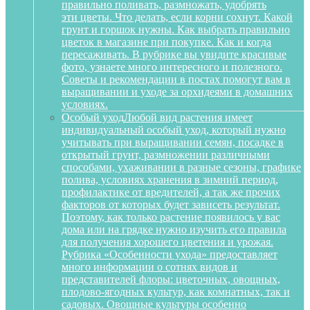
правильно поливать, размножать, удобрять
эти цветы. Что делать, если корни сохнут. Какой
грунт и горшок нужны. Как выбрать правильно
цветок в магазине при покупке. Как и когда
пересаживать. В рубрике вы увидите красивые
фото, узнаете много интересного и полезного.
Советы и рекомендации в постах помогут вам в
выращивании и уходе за орхидеями в домашних
условиях.
Особый уход
Любой вид растения имеет
индивидуальный особый уход, который нужно
учитывать при выращивании семян, посадке в
открытый грунт, размножении различными
способами, ухаживании в разные сезоны, графике
полива, условиях хранения в зимний период,
профилактике от вредителей, а так же прочих
факторов от которых будет зависеть результат.
Поэтому, как только растение появилось у вас
дома или на грядке нужно изучить его правила
для получения хорошего цветения и урожая.
Рубрика «Особенности ухода» предоставляет
много информации о сотнях видов и
представителей флоры: цветочных, овощных,
плодово-ягодных культур, как комнатных, так и
садовых. Овощные культуры особенно