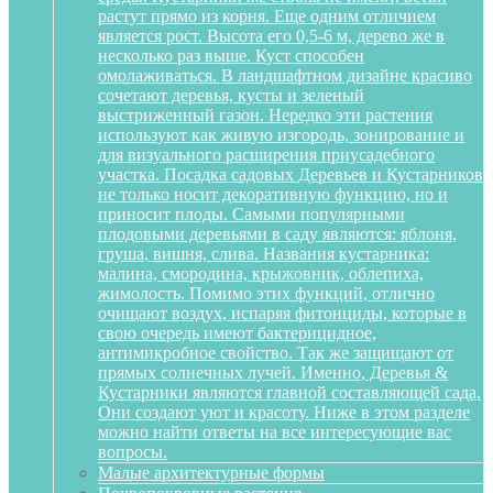
растут прямо из корня. Еще одним отличием
является рост. Высота его 0,5-6 м, дерево же в
несколько раз выше. Куст способен
омолаживаться. В ландшафтном дизайне красиво
сочетают деревья, кусты и зеленый
выстриженный газон. Нередко эти растения
используют как живую изгородь, зонирование и
для визуального расширения приусадебного
участка. Посадка садовых Деревьев и Кустарников
не только носит декоративную функцию, но и
приносит плоды. Самыми популярными
плодовыми деревьями в саду являются: яблоня,
груша, вишня, слива. Названия кустарника:
малина, смородина, крыжовник, облепиха,
жимолость. Помимо этих функций, отлично
очищают воздух, испаряя фитонциды, которые в
свою очередь имеют бактерицидное,
антимикробное свойство. Так же защищают от
прямых солнечных лучей. Именно, Деревья &
Кустарники являются главной составляющей сада.
Они создают уют и красоту. Ниже в этом разделе
можно найти ответы на все интересующие вас
вопросы.
Малые архитектурные формы