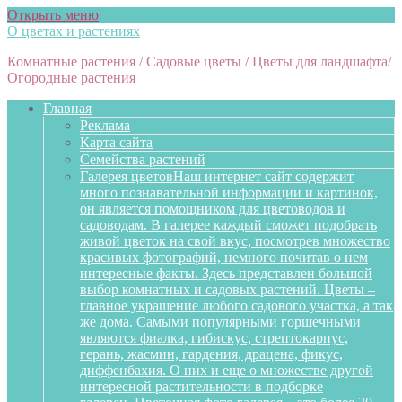
Открыть меню
О цветах и растениях
Комнатные растения / Садовые цветы / Цветы для ландшафта/
Огородные растения
Главная
Реклама
Карта сайта
Семейства растений
Галерея цветов
Наш интернет сайт содержит
много познавательной информации и картинок,
он является помощником для цветоводов и
садоводам. В галерее каждый сможет подобрать
живой цветок на свой вкус, посмотрев множество
красивых фотографий, немного почитав о нем
интересные факты. Здесь представлен большой
выбор комнатных и садовых растений. Цветы –
главное украшение любого садового участка, а так
же дома. Самыми популярными горшечными
являются фиалка, гибискус, стрептокарпус,
герань, жасмин, гардения, драцена, фикус,
диффенбахия. О них и еще о множестве другой
интересной растительности в подборке