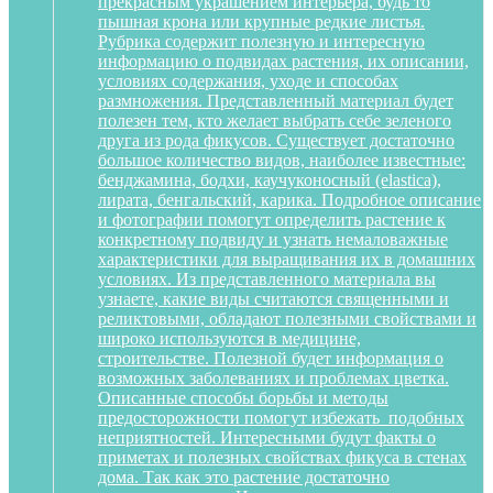
прекрасным украшением интерьера, будь то
пышная крона или крупные редкие листья.
Рубрика содержит полезную и интересную
информацию о подвидах растения, их описании,
условиях содержания, уходе и способах
размножения. Представленный материал будет
полезен тем, кто желает выбрать себе зеленого
друга из рода фикусов. Существует достаточно
большое количество видов, наиболее известные:
бенджамина, бодхи, каучуконосный (elastica),
лирата, бенгальский, карика. Подробное описание
и фотографии помогут определить растение к
конкретному подвиду и узнать немаловажные
характеристики для выращивания их в домашних
условиях. Из представленного материала вы
узнаете, какие виды считаются священными и
реликтовыми, обладают полезными свойствами и
широко используются в медицине,
строительстве. Полезной будет информация о
возможных заболеваниях и проблемах цветка.
Описанные способы борьбы и методы
предосторожности помогут избежать подобных
неприятностей. Интересными будут факты о
приметах и полезных свойствах фикуса в стенах
дома. Так как это растение достаточно