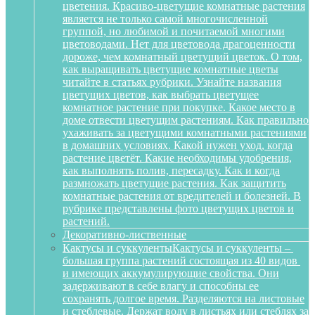
цветения. Красиво-цветущие комнатные растения
является не только самой многочисленной
группой, но любимой и почитаемой многими
цветоводами. Нет для цветовода драгоценности
дороже, чем комнатный цветущий цветок. О том,
как выращивать цветущие комнатные цветы
читайте в статьях рубрики. Узнайте названия
цветущих цветов, как выбрать цветущее
комнатное растение при покупке. Какое место в
доме отвести цветущим растениям. Как правильно
ухаживать за цветущими комнатными растениями
в домашних условиях. Какой нужен уход, когда
растение цветёт. Какие необходимы удобрения,
как выполнять полив, пересадку. Как и когда
размножать цветущие растения. Как защитить
комнатные растения от вредителей и болезней. В
рубрике представлены фото цветущих цветов и
растений.
Декоративно-лиственные
Кактусы и суккуленты
Кактусы и суккуленты –
большая группа растений состоящая из 40 видов
и имеющих аккумулирующие свойства. Они
задерживают в себе влагу и способны ее
сохранять долгое время. Разделяются на листовые
и стеблевые. Держат воду в листьях или стеблях за