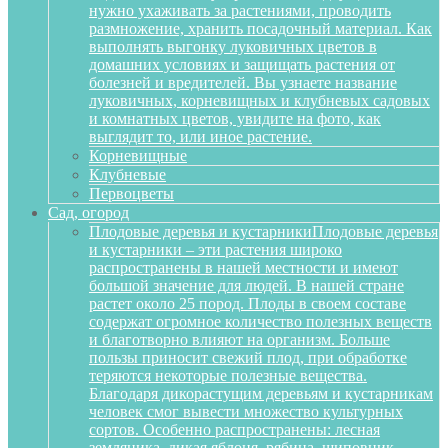
нужно ухаживать за растениями, проводить
размножение, хранить посадочный материал. Как
выполнять выгонку луковичных цветов в
домашних условиях и защищать растения от
болезней и вредителей. Вы узнаете название
луковичных, корневищных и клубневых садовых
и комнатных цветов, увидите на фото, как
выглядит то, или иное растение.
Корневищные
Клубневые
Первоцветы
Сад, огород
Плодовые деревья и кустарники
Плодовые деревья
и кустарники – эти растения широко
распространены в нашей местности и имеют
большой значение для людей. В нашей стране
растет около 25 пород. Плоды в своем составе
содержат огромное количество полезных веществ
и благотворно влияют на организм. Больше
пользы приносит свежий плод, при обработке
теряются некоторые полезные вещества.
Благодаря дикорастущим деревьям и кустарникам
человек смог вывести множество культурных
сортов. Особенно распространены: лесная
земляника, дикая яблоня, рябина, шиповник,