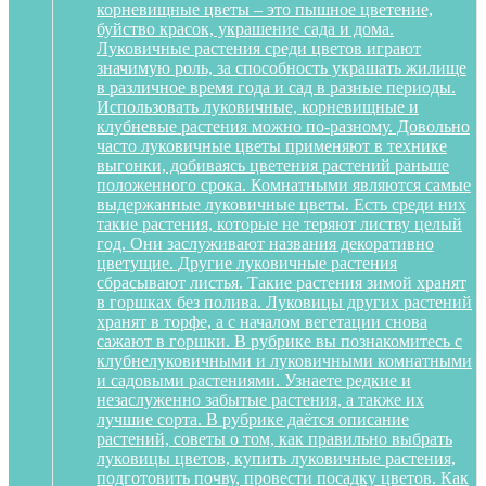
корневищные цветы – это пышное цветение,
буйство красок, украшение сада и дома.
Луковичные растения среди цветов играют
значимую роль, за способность украшать жилище
в различное время года и сад в разные периоды.
Использовать луковичные, корневищные и
клубневые растения можно по-разному. Довольно
часто луковичные цветы применяют в технике
выгонки, добиваясь цветения растений раньше
положенного срока. Комнатными являются самые
выдержанные луковичные цветы. Есть среди них
такие растения, которые не теряют листву целый
год. Они заслуживают названия декоративно
цветущие. Другие луковичные растения
сбрасывают листья. Такие растения зимой хранят
в горшках без полива. Луковицы других растений
хранят в торфе, а с началом вегетации снова
сажают в горшки. В рубрике вы познакомитесь с
клубнелуковичными и луковичными комнатными
и садовыми растениями. Узнаете редкие и
незаслуженно забытые растения, а также их
лучшие сорта. В рубрике даётся описание
растений, советы о том, как правильно выбрать
луковицы цветов, купить луковичные растения,
подготовить почву, провести посадку цветов. Как