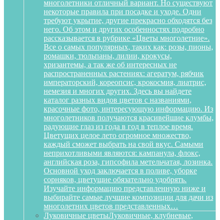
многолетники отличный вариант. Но существуют
некоторые правила при посадке и уходе. Одни
требуют укрытие, другие прекрасно обходятся без
него. Об этом и других особенностях подробно
рассказывается в рубрике «Цветы многолетние».
Все о самых популярных, таких как: розы, пионы,
ромашки, тюльпаны, лилии, крокусы,
хризантемы, а так же об интересных не
распространенных растениях: агератум, рябчик
императорский, кореопсис, крокосмия, лиатрис,
немезия и многих других. Здесь вы найдете
каталог разных видов цветов с названиями,
красочные фото, интересующую информацию. Из
многолетников получаются красивейшие клумбы,
радующие глаз из года в год в теплое время.
Цветущих целое лето огромное множество,
каждый сможет выбрать на свой вкус. Самыми
неприхотливыми являются: кампанула, флокс,
английская роза, гипсофила метельчатая, лозинка.
Основной уход заключается в поливе, уборке
сорняков, цветущие обязательно удобрять.
Изучайте информацию представленную ниже и
выбирайте самые лучшие композиции для дачи из
многолетних цветов представленных…
Луковичные цветы
Луковичные, клубневые,