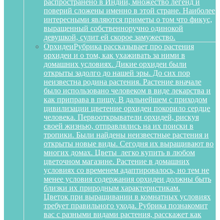
распространено в Индии, множество легенд и
поверий сложены именно в этой стране. Наиболее
интересными являются приметы о том что фикус,
выращенный собственноручно одинокой
девушкой, сулит ей скорое замужество.
Орхидеи
Рубрика рассказывает про растения
орхидеи и о том, как ухаживать за ними в
домашних условиях. Дикие орхидеи были
открыты задолго до нашей эры. До сих пор
неизвестна родина растения. Растение вначале
было использовано человеком в виде лекарства и
как приправа в пищу. В дальнейшем с приходом
цивилизации цветение орхидеи покорило сердце
человека. Первооткрыватели орхидей, рискуя
своей жизнью, отправлялись на их поиски в
тропики. Были найдены неизвестные растения и
открыты новые виды. Сегодня их выращивают во
многих домах. Цветы легко купить в любом
цветочном магазине. Растение в домашних
условиях со временем адаптировалось, но тем не
менее условия содержания орхидеи должны быть
близки их природным характеристикам.
Цветок при выращивании в комнатных условиях
требует правильного ухода. Рубрика познакомит
вас с разными видами растения, расскажет как